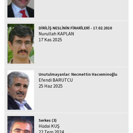
DİRİLİŞ NESLİNİN FİRARÎLERİ - 17.02.2010
Nurullah KAPLAN
17 Kas 2025
Unutulmayanlar: Necmettin Hacıeminoğlu
Efendi BARUTCU
25 Haz 2025
Serkes (3)
Hüdai KUŞ
22 Tem 2024