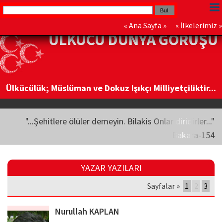
«
Ana Sayfa
» «
İlkelerimiz
»
ÜLKÜCÜ DÜNYA GÖRÜŞÜ
Ülkücülük; Müslüman ve Dokuz Işıkçı Milliyetçiliktir...
"...Şehitlere ölüler demeyin. Bilakis Onlar diridirler..."
Bakara-154
YAZAR YAZILARI
Sayfalar »
1
2
3
Nurullah KAPLAN