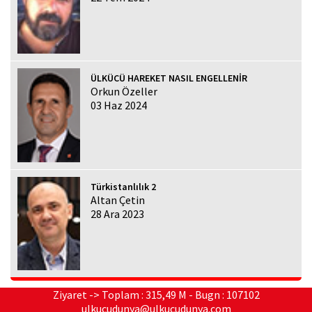
ÜLKÜCÜ HAREKET NASIL ENGELLENİR
Orkun Özeller
03 Haz 2024
Türkistanlılık 2
Altan Çetin
28 Ara 2023
Ziyaret -> Toplam : 315,49 M - Bugn : 107102
ulkucudunya@ulkucudunya.com