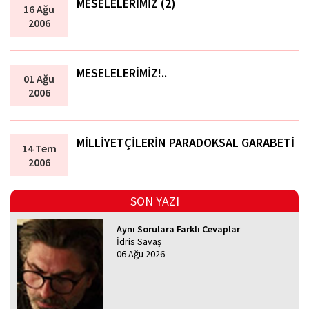
MESELELERİMİZ (2)
16 Ağu
2006
MESELELERİMİZ!..
01 Ağu
2006
MİLLİYETÇİLERİN PARADOKSAL GARABETİ
14 Tem
2006
SON YAZI
Aynı Sorulara Farklı Cevaplar
İdris Savaş
06 Ağu 2026