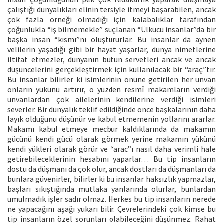
çalıştığı dünyalıkları elinin tersiyle itmeyi başarabilen, ancak
çok fazla örneği olmadığı için kalabalıklar tarafından
çoğunlukla “iş bilmemekle” suçlanan “Ülkücü insanlar”da bir
başka insan “kısmı”nı oluştururlar. Bu insanlar da aynen
velilerin yaşadığı gibi bir hayat yaşarlar, dünya nimetlerine
iltifat etmezler, dünyanın bütün servetleri ancak ve ancak
düşüncelerini gerçekleştirmek için kullanılacak bir “araç”tır.
Bu insanlar bilirler ki isimlerinin önüne getirilen her unvan
onların yükünü artırır, o yüzden resmî makamların verdiği
unvanlardan çok ailelerinin kendilerine verdiği isimleri
severler. Bir dünyalık teklif edildiğinde önce başkalarının daha
layık olduğunu düşünür ve kabul etmemenin yollarını ararlar.
Makamı kabul etmeye mecbur kaldıklarında da makamın
gücünü kendi gücü olarak görmek yerine makamın yükünü
kendi yükleri olarak görür ve “arac”ı nasıl daha verimli hale
getirebileceklerinin hesabını yaparlar… Bu tip insanların
dostu da düşmanı da çok olur, ancak dostları da düşmanları da
bunlara güvenirler, bilirler ki bu insanlar haksızlık yapmazlar,
başları sıkıştığında mutlaka yanlarında olurlar, bunlardan
umulmadık işler sadır olmaz. Herkes bu tip insanların nerede
ne yapacağını aşağı yukarı bilir. Çevrelerindeki çok kimse bu
tip insanların özel sorunları olabileceğini düşünmez. Rahat