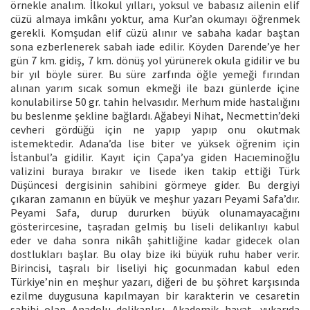
örnekle analım. İlkokul yılları, yoksul ve babasız ailenin elif
cüzü almaya imkânı yoktur, ama Kur’an okumayı öğrenmek
gerekli. Komşudan elif cüzü alınır ve sabaha kadar baştan
sona ezberlenerek sabah iade edilir. Köyden Darende’ye her
gün 7 km. gidiş, 7 km. dönüş yol yürünerek okula gidilir ve bu
bir yıl böyle sürer. Bu süre zarfında öğle yemeği fırından
alınan yarım sıcak somun ekmeği ile bazı günlerde içine
konulabilirse 50 gr. tahin helvasıdır. Merhum mide hastalığını
bu beslenme şekline bağlardı. Ağabeyi Nihat, Necmettin’deki
cevheri gördüğü için ne yapıp yapıp onu okutmak
istemektedir. Adana’da lise biter ve yüksek öğrenim için
İstanbul’a gidilir. Kayıt için Çapa’ya giden Hacıeminoğlu
valizini buraya bırakır ve lisede iken takip ettiği Türk
Düşüncesi dergisinin sahibini görmeye gider. Bu dergiyi
çıkaran zamanın en büyük ve meşhur yazarı Peyami Safa’dır.
Peyami Safa, durup dururken büyük olunamayacağını
gösterircesine, taşradan gelmiş bu liseli delikanlıyı kabul
eder ve daha sonra nikâh şahitliğine kadar gidecek olan
dostlukları başlar. Bu olay bize iki büyük ruhu haber verir.
Birincisi, taşralı bir liseliyi hiç gocunmadan kabul eden
Türkiye’nin en meşhur yazarı, diğeri de bu şöhret karşısında
ezilme duygusuna kapılmayan bir karakterin ve cesaretin
sahibi olan Anadolu delikanlısı. Akademik hayat, yukarıda