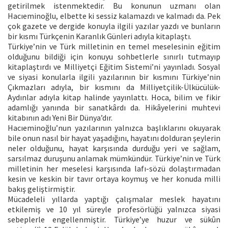
getirilmek istenmektedir. Bu konunun uzmanı olan
Hacıeminoğlu, elbette ki sessiz kalamazdı ve kalmadı da. Pek
çok gazete ve dergide konuyla ilgili yazılar yazdı ve bunların
bir kısmı Türkçenin Karanlık Günleri adıyla kitaplaştı.
Türkiye’nin ve Türk milletinin en temel meselesinin eğitim
olduğunu bildiği için konuyu sohbetlerle sınırlı tutmayıp
kitaplaştırdı ve Milliyetçi Eğitim Sistemi’ni yayınladı. Sosyal
ve siyasi konularla ilgili yazılarının bir kısmını Türkiye’nin
Çıkmazları adıyla, bir kısmını da Milliyetçilik-Ülkücülük-
Aydınlar adıyla kitap halinde yayınlattı. Hoca, bilim ve fikir
adamlığı yanında bir sanatkârdı da. Hikâyelerini muhtevi
kitabının adı Yeni Bir Dünya’dır.
Hacıeminoğlu’nun yazılarının yalnızca başlıklarını okuyarak
bile onun nasıl bir hayat yaşadığını, hayatını dolduran şeylerin
neler olduğunu, hayat karşısında durduğu yeri ve sağlam,
sarsılmaz duruşunu anlamak mümkündür. Türkiye’nin ve Türk
milletinin her meselesi karşısında lafı-sözü dolaştırmadan
kesin ve keskin bir tavır ortaya koymuş ve her konuda milli
bakış geliştirmiştir.
Mücadeleli yıllarda yaptığı çalışmalar meslek hayatını
etkilemiş ve 10 yıl süreyle profesörlüğü yalnızca siyasi
sebeplerle engellenmiştir. Türkiye’ye huzur ve sükûn