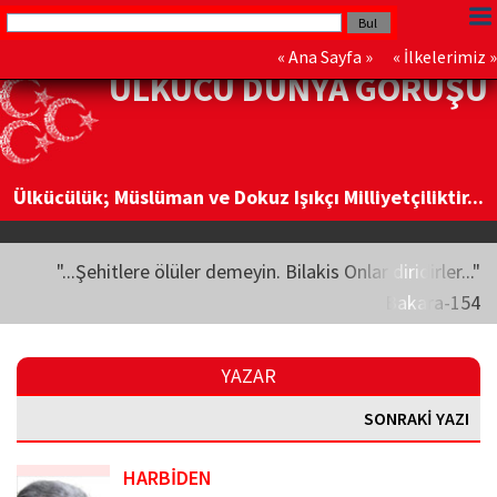
«
Ana Sayfa
» «
İlkelerimiz
»
ÜLKÜCÜ DÜNYA GÖRÜŞÜ
Ülkücülük; Müslüman ve Dokuz Işıkçı Milliyetçiliktir...
"...Şehitlere ölüler demeyin. Bilakis Onlar diridirler..."
Bakara-154
YAZAR
SONRAKİ YAZI
HARBİDEN