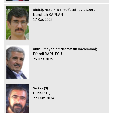
DİRİLİŞ NESLİNİN FİRARÎLERİ - 17.02.2010
Nurullah KAPLAN
17 Kas 2025
Unutulmayanlar: Necmettin Hacıeminoğlu
Efendi BARUTCU
25 Haz 2025
Serkes (3)
Hüdai KUŞ
22 Tem 2024