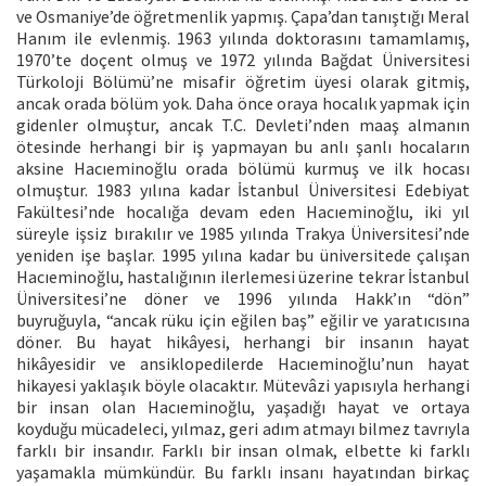
ve Osmaniye’de öğretmenlik yapmış. Çapa’dan tanıştığı Meral
Hanım ile evlenmiş. 1963 yılında doktorasını tamamlamış,
1970’te doçent olmuş ve 1972 yılında Bağdat Üniversitesi
Türkoloji Bölümü’ne misafir öğretim üyesi olarak gitmiş,
ancak orada bölüm yok. Daha önce oraya hocalık yapmak için
gidenler olmuştur, ancak T.C. Devleti’nden maaş almanın
ötesinde herhangi bir iş yapmayan bu anlı şanlı hocaların
aksine Hacıeminoğlu orada bölümü kurmuş ve ilk hocası
olmuştur. 1983 yılına kadar İstanbul Üniversitesi Edebiyat
Fakültesi’nde hocalığa devam eden Hacıeminoğlu, iki yıl
süreyle işsiz bırakılır ve 1985 yılında Trakya Üniversitesi’nde
yeniden işe başlar. 1995 yılına kadar bu üniversitede çalışan
Hacıeminoğlu, hastalığının ilerlemesi üzerine tekrar İstanbul
Üniversitesi’ne döner ve 1996 yılında Hakk’ın “dön”
buyruğuyla, “ancak rüku için eğilen baş” eğilir ve yaratıcısına
döner. Bu hayat hikâyesi, herhangi bir insanın hayat
hikâyesidir ve ansiklopedilerde Hacıeminoğlu’nun hayat
hikayesi yaklaşık böyle olacaktır. Mütevâzi yapısıyla herhangi
bir insan olan Hacıeminoğlu, yaşadığı hayat ve ortaya
koyduğu mücadeleci, yılmaz, geri adım atmayı bilmez tavrıyla
farklı bir insandır. Farklı bir insan olmak, elbette ki farklı
yaşamakla mümkündür. Bu farklı insanı hayatından birkaç