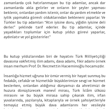
zamanlarda çok hatırlanmayan bu tip adamlar, ancak dar
zamanlarda akla gelirler ve onların bir şeyler yapması
beklenir, onlardan yardım istenir, onlar da yardım etmekle ve
iyilik yapmakla görevli olduklarından bekleneni yaparlar. Ve
Türkler bu tip adamları “Atın iyisine doru, yiğidin iyisine deli
derler.” şeklinde tarif ederler. Bu tip adamlar, içinde
yaşadıkları toplumlar için kutup yıldızı görevi yaparlar,
aydınlatır ve yol gösterirler.’’
Bu kutup yıldızlarından biri de hayatını Türk Milliyetçiliği
davasına vakfetmiş ilim adamı, dava adamı, fikir adamı örnek
insan merhum Prof. Dr. Necmettin Hacıeminoğlu hocamızdır.
İnsanlığa hizmet uğruna bir ömür vermiş bir hayat sunmuş bu
fedakâr, cefakâr ve hizmetkâr büyüklerimize sevgi ve hürmet
beslerken, onlardan aldığımız dünyamızı da ahretimizi de
huzura dönüştürecek manevî mirası, Türk İslâm ülküsü
mirasını ve bu büyük mirasa sahip çıkarak ilim, irfan
yuvalarında, yazılarıyla, kitaplarıyla ve örnek şahsiyetleriyle
temayüz etmiş büyük dava adamlarını her vesileyle