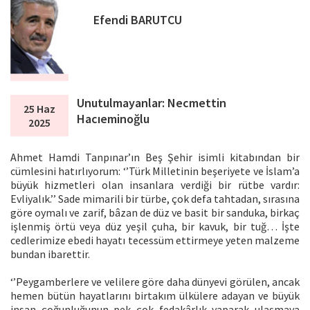
Efendi BARUTCU
Unutulmayanlar: Necmettin
25 Haz
Hacıeminoğlu
2025
Ahmet Hamdi Tanpınar’ın Beş Şehir isimli kitabından bir
cümlesini hatırlıyorum: ‘’Türk Milletinin beşeriyete ve İslam’a
büyük hizmetleri olan insanlara verdiği bir rütbe vardır:
Evliyalık.’’ Sade mimarili bir türbe, çok defa tahtadan, sırasına
göre oymalı ve zarif, bâzan de düz ve basit bir sanduka, birkaç
işlenmiş örtü veya düz yeşil çuha, bir kavuk, bir tuğ… İşte
cedlerimize ebedi hayatı tecessüm ettirmeye yeten malzeme
bundan ibarettir.
‘’Peygamberlere ve velilere göre daha dünyevi görülen, ancak
hemen bütün hayatlarını birtakım ülkülere adayan ve büyük
insan çoğunluğunun pek çok fedakârlık yaparak ulaşmaya