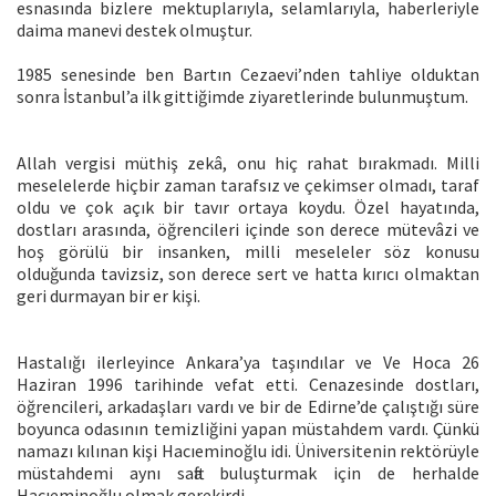
esnasında bizlere mektuplarıyla, selamlarıyla, haberleriyle
daima manevi destek olmuştur.
1985 senesinde ben Bartın Cezaevi’nden tahliye olduktan
sonra İstanbul’a ilk gittiğimde ziyaretlerinde bulunmuştum.
Allah vergisi müthiş zekâ, onu hiç rahat bırakmadı. Milli
meselelerde hiçbir zaman tarafsız ve çekimser olmadı, taraf
oldu ve çok açık bir tavır ortaya koydu. Özel hayatında,
dostları arasında, öğrencileri içinde son derece mütevâzi ve
hoş görülü bir insanken, milli meseleler söz konusu
olduğunda tavizsiz, son derece sert ve hatta kırıcı olmaktan
geri durmayan bir er kişi.
Hastalığı ilerleyince Ankara’ya taşındılar ve Ve Hoca 26
Haziran 1996 tarihinde vefat etti. Cenazesinde dostları,
öğrencileri, arkadaşları vardı ve bir de Edirne’de çalıştığı süre
boyunca odasının temizliğini yapan müstahdem vardı. Çünkü
namazı kılınan kişi Hacıeminoğlu idi. Üniversitenin rektörüyle
müstahdemi aynı safta buluşturmak için de herhalde
Hacıeminoğlu olmak gerekirdi.