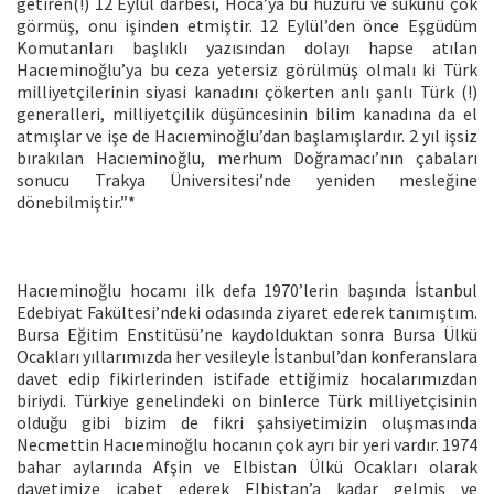
getiren(!) 12 Eylül darbesi, Hoca’ya bu huzuru ve sükûnu çok
görmüş, onu işinden etmiştir. 12 Eylül’den önce Eşgüdüm
Komutanları başlıklı yazısından dolayı hapse atılan
Hacıeminoğlu’ya bu ceza yetersiz görülmüş olmalı ki Türk
milliyetçilerinin siyasi kanadını çökerten anlı şanlı Türk (!)
generalleri, milliyetçilik düşüncesinin bilim kanadına da el
atmışlar ve işe de Hacıeminoğlu’dan başlamışlardır. 2 yıl işsiz
bırakılan Hacıeminoğlu, merhum Doğramacı’nın çabaları
sonucu Trakya Üniversitesi’nde yeniden mesleğine
dönebilmiştir.”*
Hacıeminoğlu hocamı ilk defa 1970’lerin başında İstanbul
Edebiyat Fakültesi’ndeki odasında ziyaret ederek tanımıştım.
Bursa Eğitim Enstitüsü’ne kaydolduktan sonra Bursa Ülkü
Ocakları yıllarımızda her vesileyle İstanbul’dan konferanslara
davet edip fikirlerinden istifade ettiğimiz hocalarımızdan
biriydi. Türkiye genelindeki on binlerce Türk milliyetçisinin
olduğu gibi bizim de fikri şahsiyetimizin oluşmasında
Necmettin Hacıeminoğlu hocanın çok ayrı bir yeri vardır. 1974
bahar aylarında Afşin ve Elbistan Ülkü Ocakları olarak
davetimize icabet ederek Elbistan’a kadar gelmiş ve