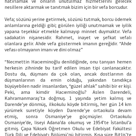
hatırlamak ve onların unutulmaz hizmetlerini gelecek
nesillere aktarmak ve tanıtmak bizim için bir vefa borcudur.
Vefa; sözünü yerine getirmek, sözünü tutmak, borcu ödemek
anlamlarına geldiği gibi; görülen iyiliği unutmamak ve iyilik
yapana teşekkür etmekle kalmayıp minnet duymaktır. Vefa
sadakatin nişanesidir. Rahmet, inayet ve şefkat vefalı
olanlara gelir. Ahde vefa göstermek imanın gereğidir. “Ahde
vefası olmayanın imanı ve dini olmaz”
“Necmettin Hacıeminoğlu denildiğinde, onu tanıyan hemen
herkesin zihninde bu tarif edilen insan tipi canlanacaktır.
Dostu da, düşmanı da çok olan, ancak dostlarının da
düşmanlarının da emin olduğu, yakından tanıdıkça
büyüyebilen nadir insanlardan, “güzel ahlak” sahibi bir er kişi.
Peki, ama kimdir Hacıeminoğlu? Aslen Darendeli,
Kahramanmaraş’ta doğmuş. 1 yaşında yetim kalmış ve
Darende’ye dönmüş, ilkokulu köyde bitirmiş, her gün 14 km
yürümek suretiyle köyden Darende’ye ortaokula devam
etmiş, sonra Osmaniye’ye göçmüşler. Ortaokulu
Osmaniye’de, liseyi Adana’da okumuş ve 1954’te İstanbul’a
gitmiş. Çapa Yüksek Öğretmen Okulu ve Edebiyat Fakültesi
Türk Dili ve Edebiyatı Bölümü’nü bitirmiş. Kısa süre Bitlis’te