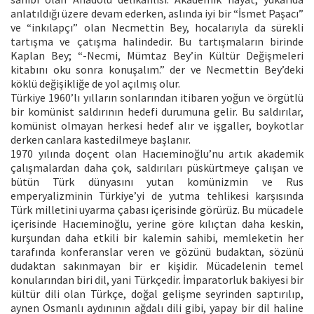
anlatıldığı üzere devam ederken, aslında iyi bir “İsmet Paşacı”
ve “inkılapçı” olan Necmettin Bey, hocalarıyla da sürekli
tartışma ve çatışma halindedir. Bu tartışmaların birinde
Kaplan Bey; “-Necmi, Mümtaz Bey’in Kültür Değişmeleri
kitabını oku sonra konuşalım.” der ve Necmettin Bey’deki
köklü değişikliğe de yol açılmış olur.
Türkiye 1960’lı yılların sonlarından itibaren yoğun ve örgütlü
bir komünist saldırının hedefi durumuna gelir. Bu saldırılar,
komünist olmayan herkesi hedef alır ve işgaller, boykotlar
derken canlara kastedilmeye başlanır.
1970 yılında doçent olan Hacıeminoğlu’nu artık akademik
çalışmalardan daha çok, saldırıları püskürtmeye çalışan ve
bütün Türk dünyasını yutan komünizmin ve Rus
emperyalizminin Türkiye’yi de yutma tehlikesi karşısında
Türk milletini uyarma çabası içerisinde görürüz. Bu mücadele
içerisinde Hacıeminoğlu, yerine göre kılıçtan daha keskin,
kurşundan daha etkili bir kalemin sahibi, memleketin her
tarafında konferanslar veren ve gözünü budaktan, sözünü
dudaktan sakınmayan bir er kişidir. Mücadelenin temel
konularından biri dil, yani Türkçedir. İmparatorluk bakiyesi bir
kültür dili olan Türkçe, doğal gelişme seyrinden saptırılıp,
aynen Osmanlı aydınının ağdalı dili gibi, yapay bir dil haline