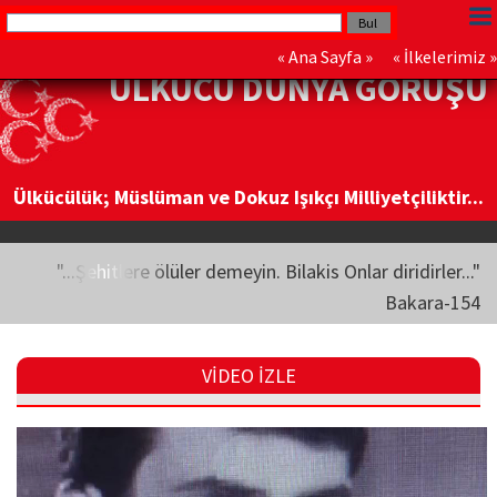
«
Ana Sayfa
» «
İlkelerimiz
»
ÜLKÜCÜ DÜNYA GÖRÜŞÜ
Ülkücülük; Müslüman ve Dokuz Işıkçı Milliyetçiliktir...
"...Şehitlere ölüler demeyin. Bilakis Onlar diridirler..."
Bakara-154
VİDEO İZLE