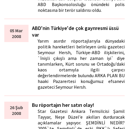
ABD Başkonsolosluğu önündeki polis
noktasına bir terör saldırısı oldu.
ABD'nin Türkiye'de çok gayrıresmi üssü
05 Mar
var
2008
Yarım asırdır röportajlarıyla dünyadaki
politik hareketleri belirleyen ünlü gazeteci
Seymour Hersh, Türkiye-ABD ilişkilerini,
`İnişli çıkışlı ama her zaman iyi` diye
tanımlarken, Kürt sorunu ve Ortadoğu'daki
kaos ortamıyla ilgili çarpıcı
değerlendirmelerde bulundu ARKA PLAN BU
haftaki Pazarertesi konuğumuz efsanevi
gazeteci Seymour Hersh.
Bu röportajın her satırı olay!
26 Şub
Star Gazetesi Ankara Temsilcisi Şamil
2008
Tayyar, Neşe Düzel'e akılları durduracak
açıklamalar yapıyor. ŞEMDİNLİ NEDİR?
2005`te Şemdinli`de eski PKK`lı Seferi