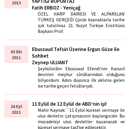
YAPTIĞI RÖPORTAJ
2013
Fatih ERBOZ - Yeniçağ
ÖZEL HARP DAİRESİ VE ALPARSLAN
TÜRKEŞ GERÇEĞİ Çürük kaynaklarla tarihe
ışık tutulmaz. 21. Yüzyıl Türkiye Enstitüsü
Başkanı Prof.
Ebussuud Tefsiri Üzerine Ergun Göze ile
03 Eki
Sohbet
2011
Zeynep ULUANT
Şeyhülislâm Ebussuud Efendi’nin Kanunî
devrinin meşhur sîmâlarından olduğunu
biliyordum. Adını duyunca ilk aklıma gelen
ise tarihe geçen fetvâlarıydı.
11 Eylül de 12 Eylül de ABD’nin işi!
26 Eyl
Mahir Kaynak: `11 Eylül küresel sermaye ile
2011
ulus devletin çatışmasının başlangıcıdır. Bu
mücadeleyi ulus devletler kazanacak ve
küresel sermaye tasfiye edilecektir.