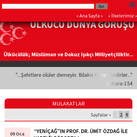
«
Ana Sayfa
» «
İlkelerimiz
»
ÜLKÜCÜ DÜNYA GÖRÜŞÜ
Ülkücülük; Müslüman ve Dokuz Işıkçı Milliyetçiliktir...
"...Şehitlere ölüler demeyin. Bilakis Onlar diridirler..."
Bakara-154
MULAKATLAR
Sayfalar »
1
2
9
“YENİÇAĞ”IN PROF. DR. ÜMİT ÖZDAĞ İLE
09 Oca