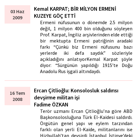
Kemal KARPAT; BİR MİLYON ERMENİ
03 Haz
KUZEYE GÖÇ ETTİ
2009
Ermeni nüfusunun o dönemde 2.5 milyon
değil, 1 milyon 400 bin olduğunu söyleyen
Prof. Karpat, İngiliz arşivlerinden elde ettiği
bir mektupta Ermeni patriğinin aradaki
farkı “Çünkü biz Ermeni nüfusunu bazı
yerlerde iki defa saydık” sözleriyle
açıkladığını anlatıyorKemal Karpat şöyle
diyor: “Sürgünün yapıldığı 1915’te Doğu
Anadolu Rus işgali altındaydı.
Ercan Çitlioğlu: Konsolosluk saldırısı
16 Tem
devşirme militan işi
2008
Fadime ÖZKAN
Terör uzmanı Ercan Çitlioğlu’na göre ABD
Başkonsolosluğuna Türk El-Kaidesi saldırdı.
Örgütün genel yapı ve eylem tarzından
farklı olan yerli El-Kaide, militanlarını ise
Hizbullah’tan devşirdi İstanbul İstinye’deki