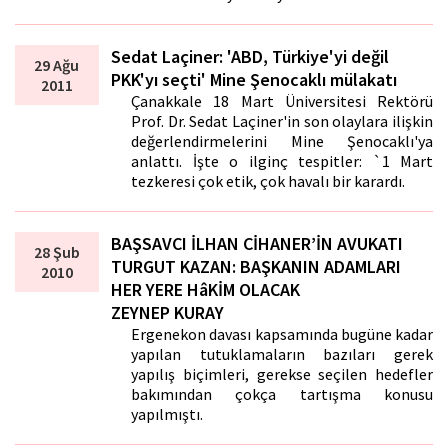
Sedat Laçiner: 'ABD, Türkiye'yi değil
29 Ağu
PKK'yı seçti' Mine Şenocaklı mülakatı
2011
Çanakkale 18 Mart Üniversitesi Rektörü
Prof. Dr. Sedat Laçiner'in son olaylara ilişkin
değerlendirmelerini Mine Şenocaklı'ya
anlattı. İşte o ilginç tespitler: `1 Mart
tezkeresi çok etik, çok havalı bir karardı.
BAŞSAVCI İLHAN CİHANER’İN AVUKATI
28 Şub
TURGUT KAZAN: BAŞKANIN ADAMLARI
2010
HER YERE HâKİM OLACAK
ZEYNEP KURAY
Ergenekon davası kapsamında bugüne kadar
yapılan tutuklamaların bazıları gerek
yapılış biçimleri, gerekse seçilen hedefler
bakımından çokça tartışma konusu
yapılmıştı.