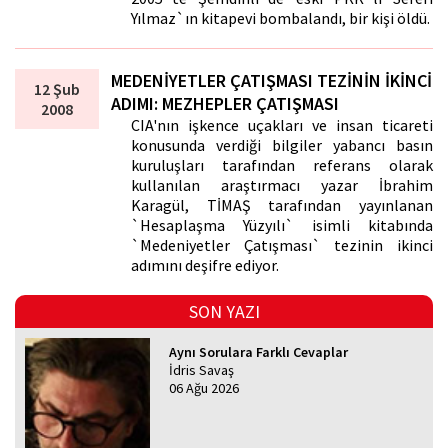
Yılmaz`ın kitapevi bombalandı, bir kişi öldü.
MEDENİYETLER ÇATIŞMASI TEZİNİN İKİNCİ
12 Şub
ADIMI: MEZHEPLER ÇATIŞMASI
2008
CIA'nın işkence uçakları ve insan ticareti
konusunda verdiği bilgiler yabancı basın
kuruluşları tarafından referans olarak
kullanılan araştırmacı yazar İbrahim
Karagül, TİMAŞ tarafından yayınlanan
`Hesaplaşma Yüzyılı` isimli kitabında
`Medeniyetler Çatışması` tezinin ikinci
adımını deşifre ediyor.
SON YAZI
Aynı Sorulara Farklı Cevaplar
İdris Savaş
06 Ağu 2026