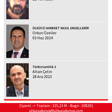
ÜLKÜCÜ HAREKET NASIL ENGELLENİR
Orkun Özeller
03 Haz 2024
Türkistanlılık 2
Altan Çetin
28 Ara 2023
Ziyaret -> Toplam : 315,23 M - Bugn : 108291
ulkucudunya@ulkucudunya.com