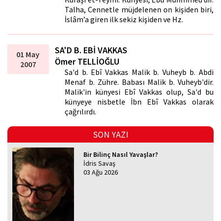
Talha, Cennetle müjdelenen on kişiden biri,
İslâm’a giren ilk sekiz kişiden ve Hz.
SA'D B. EBİ VAKKAS
01 May
Ömer TELLİOĞLU
2007
Sa'd b. Ebî Vakkas Malik b. Vuheyb b. Abdi
Menaf b. Zühre. Babası Malik b. Vuheyb'dir.
Malik'in künyesi Ebî Vakkas olup, Sa'd bu
künyeye nisbetle İbn Ebî Vakkas olarak
çağrılırdı.
SON YAZI
Bir Bilinç Nasıl Yavaşlar?
İdris Savaş
03 Ağu 2026