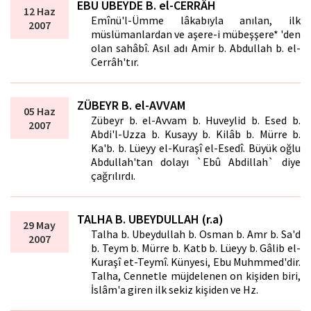
EBU UBEYDE B. el-CERRÂH
12 Haz
Emînü'l-Ümme lâkabıyla anılan, ilk
2007
müslümanlardan ve aşere-i mübeşşere* 'den
olan sahâbî. Asıl adı Amir b. Abdullah b. el-
Cerrâh'tır.
ZÜBEYR B. el-AVVAM
05 Haz
Zübeyr b. el-Avvam b. Huveylid b. Esed b.
2007
Abdi'l-Uzza b. Kusayy b. Kilâb b. Mürre b.
Ka'b. b. Lüeyy el-Kuraşî el-Esedî. Büyük oğlu
Abdullah'tan dolayı `Ebû Abdillah` diye
çağrılırdı.
TALHA B. UBEYDULLAH (r.a)
29 May
Talha b. Ubeydullah b. Osman b. Amr b. Sa'd
2007
b. Teym b. Mürre b. Katb b. Lüeyy b. Gâlib el-
Kuraşî et-Teymî. Künyesi, Ebu Muhmmed'dir.
Talha, Cennetle müjdelenen on kişiden biri,
İslâm'a giren ilk sekiz kişiden ve Hz.