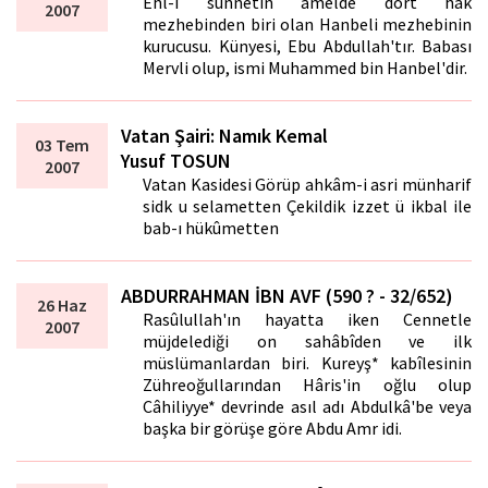
Ehl-i sünnetin amelde dört hak
2007
mezhebinden biri olan Hanbeli mezhebinin
kurucusu. Künyesi, Ebu Abdullah'tır. Babası
Mervli olup, ismi Muhammed bin Hanbel'dir.
Vatan Şairi: Namık Kemal
03 Tem
Yusuf TOSUN
2007
Vatan Kasidesi Görüp ahkâm-i asri münharif
sidk u selametten Çekildik izzet ü ikbal ile
bab-ı hükûmetten
ABDURRAHMAN İBN AVF (590 ? - 32/652)
26 Haz
Rasûlullah'ın hayatta iken Cennetle
2007
müjdelediği on sahâbîden ve ilk
müslümanlardan biri. Kureyş* kabîlesinin
Zühreoğullarından Hâris'in oğlu olup
Câhiliyye* devrinde asıl adı Abdulkâ'be veya
başka bir görüşe göre Abdu Amr idi.