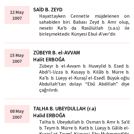
SAİD B. ZEYD
22 May
Hayattayken Cennetle müjdelenen on
2007
sahabiden biri. Babası Zeyd b. Amr olup,
nesebi Ka'b da Rasûlüllah (s.a.s) ile
birleşmektedir. Künyesi Ebul-A'ver'dir.
ZÜBEYR B. el-AVVAM
15 May
Halit ERBOĞA
2007
Zübeyr b. el-Avvam b. Huveylid b. Esed b.
Abdi’l-Uzza b. Kusayy b. Kilâb b. Mürre b.
Ka’b. b. Lüeyy el-Kuraşî el-Esedî. Büyük oğlu
Abdullah’tan dolayı “Ebû Abdillah” diye
çağrılırdı.
TALHA B. UBEYDULLAH (r.a)
08 May
Halid ERBOĞA
2007
Talha b. Ubeydullah b. Osman b. Amr b. Sa’d
b. Teym b. Mürre b. Katb b. Lüeyy b. Gâlib el-
Kuraşî et-Teymî. Künyesi, Ebu Muhmmed’dir.