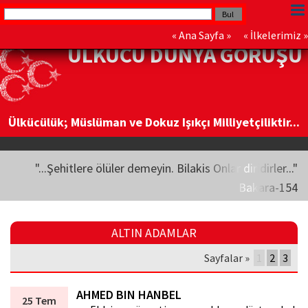
«
Ana Sayfa
» «
İlkelerimiz
»
ÜLKÜCÜ DÜNYA GÖRÜŞÜ
Ülkücülük; Müslüman ve Dokuz Işıkçı Milliyetçiliktir...
"...Şehitlere ölüler demeyin. Bilakis Onlar diridirler..."
Bakara-154
ALTIN ADAMLAR
Sayfalar »
1
2
3
AHMED BIN HANBEL
25 Tem