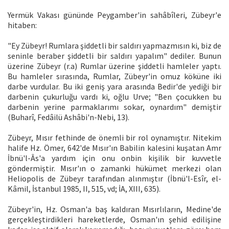
Yermük Vakası gününde Peygamber'in sahâbîleri, Zübeyr'e
hitaben:
"Ey Zübeyr! Rumlara şiddetli bir saldırı yapmazmısın ki, biz de
seninle beraber şiddetli bir saldırı yapalım" dediler. Bunun
üzerine Zübeyr (r.a) Rumlar üzerine şiddetli hamleler yaptı.
Bu hamleler sırasında, Rumlar, Zübeyr'in omuz köküne iki
darbe vurdular. Bu iki geniş yara arasında Bedir'de yediği bir
darbenin çukurluğu vardı ki, oğlu Urve; "Ben çocukken bu
darbenin yerine parmaklarımı sokar, oynardım" demiştir
(Buharî, Fedâilü Ashâbi'n-Nebi, 13).
Zübeyr, Mısır fethinde de önemli bir rol oynamıştır. Nitekim
halife Hz. Ömer, 642'de Mısır'ın Babilin kalesini kuşatan Amr
İbnü'l-Âs'a yardım için onu onbin kişilik bir kuvvetle
göndermiştir. Mısır'ın o zamanki hükümet merkezi olan
Heliopolis de Zübeyr tarafından alınmıştır (İbnü'l-Esîr, el-
Kâmil, İstanbul 1985, II, 515, vd; İA, XIII, 635).
Zübeyr'in, Hz. Osman'a baş kaldıran Mısırlıların, Medine'de
gerçekleştirdikleri hareketlerde, Osman'ın şehid edilişine