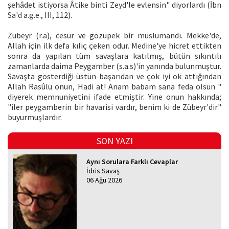
şehâdet istiyorsa Âtike binti Zeyd'le evlensin" diyorlardı (İbn
Sa'd a.g.e., III, 112).
Zübeyr (r.a), cesur ve gözüpek bir müslümandı. Mekke'de,
Allah için ilk defa kılıç çeken odur. Medine'ye hicret ettikten
sonra da yapılan tüm savaşlara katılmış, bütün sıkıntılı
zamanlarda daima Peygamber (s.a.s)'in yanında bulunmuştur.
Savaşta gösterdiği üstün başarıdan ve çok iyi ok attığından
Allah Rasûlü onun, Hadi at! Anam babam sana feda olsun "
diyerek memnuniyetini ifade etmiştir. Yine onun hakkında;
"iler peygamberin bir havarisi vardır, benim ki de Zübeyr'dir"
buyurmuşlardır.
SON YAZI
Aynı Sorulara Farklı Cevaplar
İdris Savaş
06 Ağu 2026