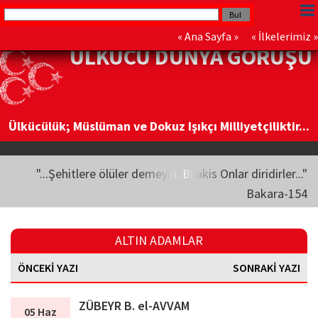
«
Ana Sayfa
» «
İlkelerimiz
»
ÜLKÜCÜ DÜNYA GÖRÜŞÜ
Ülkücülük; Müslüman ve Dokuz Işıkçı Milliyetçiliktir...
"...Şehitlere ölüler demeyin. Bilakis Onlar diridirler..."
Bakara-154
ALTIN ADAMLAR
ÖNCEKİ YAZI
SONRAKİ YAZI
ZÜBEYR B. el-AVVAM
05 Haz