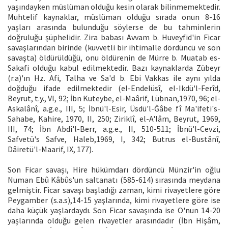
yaşındayken müslüman olduğu kesin olarak bilinmemektedir.
Muhtelif kaynaklar, müslüman olduğu sırada onun 8-16
yaşları arasında bulunduğu söylerse de bu tahminlerin
doğruluğu şüphelidir. Zira babası Avvam b. Huveyfid'in Ficar
savaşlarından birinde (kuvvetli bir ihtimalle dördüncü ve son
savaşta) öldürüldüğü, onu öldürenin de Mürre b. Muatab es-
Sakafi olduğu kabul edilmektedir. Bazı kaynaklarda Zübeyr
(r.a)'ın Hz. Afi, Talha ve Sa'd b. Ebi Vakkas ile aynı yılda
doğduğu ifade edilmektedir (el-Endelüsî, el-Ikdü'l-Ferîd,
Beyrut, t.y., VI, 92; İbn Kuteybe, el-Maârif, Lübnan,1970, 96; el-
Askalânî, a.g.e., III, 5; İbnü'l-Esir, Üsdü'l-Ğâbe fî Ma'ifeti's-
Sahabe, Kahire, 1970, II, 250; Ziriklî, el-A'lâm, Beyrut, 1969,
III, 74; İbn Abdi'l-Berr, a.g.e., II, 510-511; İbnü'l-Cevzi,
Safvetü's Safve, Haleb,1969, I, 342; Butrus el-Bustânî,
Dâiretü'l-Maarif, IX, 177).
Son Ficar savaşı, Hire hükümdarı dördüncü Münzir'in oğlu
Numan Ebû Kâbûs'un saltanatı (585-614) sırasında meydana
gelmiştir. Ficar savaşı başladığı zaman, kimi rivayetlere göre
Peygamber (s.a.s),14-15 yaşlarında, kimi rivayetlere göre ise
daha küçük yaşlardaydı. Son Ficar savaşında ise O'nun 14-20
yaşlarında olduğu gelen rivayetler arasındadır (İbn Hişâm,