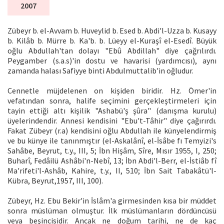
2007
Zübeyr b. el-Avvam b. Huveylid b. Esed b. Abdi'l-Uzza b. Kusayy
b. Kilâb b. Mürre b. Ka'b. b. Lüeyy el-Kuraşî el-Esedî. Büyük
oğlu Abdullah'tan dolayı "Ebû Abdillah" diye çağrılırdı.
Peygamber (s.a.s)'in dostu ve havarisi (yardımcısı), aynı
zamanda halası Safiyye binti Abdulmuttalib'in oğludur.
Cennetle müjdelenen on kişiden biridir. Hz. Ömer'in
vefatından sonra, halife seçimini gerçekleştirmeleri için
tayin ettiği altı kişilik "Ashabü'ş şûra" (danışma kurulu)
üyelerindendir. Annesi kendisini "Ebu't-Tâhir" diye çağırırdı.
Fakat Zübeyr (r.a) kendisini oğlu Abdullah ile künyelendirmiş
ve bu künye ile tanınmıştır (el-Askalânî, el-İsâbe fı Temyizi's
Sahâbe, Beyrut, t.y., III, 5; İbn Hişâm, Sîre, Mısır 1955, I, 250;
Buharî, Fedâilü Ashâbi'n-Nebî, 13; İbn Abdi'l-Berr, el-İstiâb fî
Ma'rifeti'l-Ashâb, Kahire, t.y., II, 510; İbn Sait Tabakâtü'l-
Kübra, Beyrut,1957, III, 100).
Zübeyr, Hz. Ebu Bekir'in İslâm'a girmesinden kısa bir müddet
sonra müslüman olmuştur. İlk müslümanların dördüncüsü
veya beşincisidir. Ancak ne doğum tarihi, ne de kaç