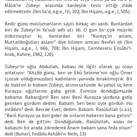
Mâlik'le Zübeyr arasında kardeşlik tesis ettiği ifade
edilmektedir (İbn Sa'd, a.g.e., III, 102; İbn Hişam, a.g.e., I, 505).
Bedir günü müslümanların sayılı birkaç atı vardı. Bunlardan
biri de Zübeyr'in Ya'sub adlı atı idi. O gün bir çok müşriki
öldürmüştür ki, bunlardan biri "Kureyş'in aslanı,
Muttaliboğulları aslanı" diye bilinen amcası Nevfel idi (İbn
Hişam, a.g.e., I, 666, 708; İbn Hişam, Cemheretü Ensâbi'l-
Arab, Kahire, 1982, 120).
Zübeyr'in oğlu Abdullah, babası ile ilgili olarak şu olayı
anlatıyor: "Ahzâb günü, ben ve Ebû Seleme'nin oğlu Ömer
(çocuk olduğumuzdan) kadınların yanında bırakılmıştık. Bir
de baktım ki babam Zübeyr, atının üstünde iki yahut üç kere
Kurayza oğullarına gidip geldi. Evimize döndüğümüzde
babama: Babacığım! Ben seni Benî Kurayza yurduna gidip
gelirken gördüm dedim. Babam: Sen beni öyle gördün mü
evlâdım? dedi. Ben de Evet, dedim. Babam: Rasûlüllah (s.a.s);
"Benî Kurayza ya kim gider de onların haberini bana getirir"
dedi. Ben de gittim. Döndüğümde, Rasûlüllah, anası ile
babasını bir arada zikrederek Ânam babam sana feda olsun"
dedi (Buharî, Fedâilü Ashâbi'n-Nebi, 13).