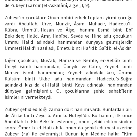
de Zübeyr (r.a)'dır (el-Askalânî, a.g.e., I, 9).
Zübeyr'in çocukları: Onun onbiri erkek toplam yirmi çocuğu
vardı. Abdullah, Urve, Münzir, Âsım, Muhacir, Hadicetü'l-
Kübra, Ümmü'l-Hasan ve Âişe, hanımı Esmâ bint Ebî
Bekr'den; Halid, Amr, Habîbe, Sevde ve Hind adlı çocukları
Ümmü Halid adındaki hanımından dünyaya gelmişlerdir.
Ümmeti Halid'in asıl adı, Emetü binti Hafid b. Saîd b. el-Âs'dır.
Diğer çocukları; Mus'ab, Hamza ve Remle, er-Rebâb binti
Üneyf isimli hanımından; Übeyde ve Cafer, Zeyneb binti
Mersed isimli hanımından; Zeyneb adındaki kızı, Ümmü
Külsüm binti Ukbe adlı hanımından; Hadicetü's-Suğra
adındaki kızı da el-Halâl binti Kays adındaki hanımından
dünyaya gelmişlerdir. O, çocuklarına şehid sahabîlerin
isimlerini vermekteydi.
Zübeyr şehid edildiği zaman dört hanımı vardı. Bunlardan biri
de Âtike binti Zeyd b. Amr b. Nüfeyl'dir. Bu hanım, ilk önce
Abdullah b. Ebi Bekr'le evlenmiş, onun şehid edilmesinden
sonra Ömer b. el-Hattâb'la onun da şehid edilmesi üzerine
Zübeyr (r.a) ile evlenmişti. Bunun için Medine halkı: "Kim