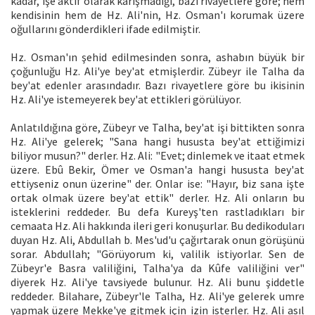
kadar, işe aktif olarak karışmadığı, bazı rivayetlere göre; hem
kendisinin hem de Hz. Ali'nin, Hz. Osman'ı korumak üzere
oğullarını gönderdikleri ifade edilmiştir.
Hz. Osman'ın şehid edilmesinden sonra, ashabın büyük bir
çoğunluğu Hz. Ali'ye bey'at etmişlerdir. Zübeyr ile Talha da
bey'at edenler arasındadır. Bazı rivayetlere göre bu ikisinin
Hz. Ali'ye istemeyerek bey'at ettikleri görülüyor.
Anlatıldığına göre, Zübeyr ve Talha, bey'at işi bittikten sonra
Hz. Ali'ye gelerek; "Sana hangi hususta bey'at ettiğimizi
biliyor musun?" derler. Hz. Ali: "Evet; dinlemek ve itaat etmek
üzere. Ebû Bekir, Ömer ve Osman'a hangi hususta bey'at
ettiyseniz onun üzerine" der. Onlar ise: "Hayır, biz sana işte
ortak olmak üzere bey'at ettik" derler. Hz. Ali onların bu
isteklerini reddeder. Bu defa Kureyş'ten rastladıkları bir
cemaata Hz. Ali hakkında ileri geri konuşurlar. Bu dedikoduları
duyan Hz. Ali, Abdullah b. Mes'ud'u çağırtarak onun görüşünü
sorar. Abdullah; "Görüyorum ki, valilik istiyorlar. Sen de
Zübeyr'e Basra valiliğini, Talha'ya da Kûfe valiliğini ver"
diyerek Hz. Ali'ye tavsiyede bulunur. Hz. Ali bunu şiddetle
reddeder. Bilahare, Zübeyr'le Talha, Hz. Ali'ye gelerek umre
yapmak üzere Mekke'ye gitmek için izin isterler. Hz. Ali asıl