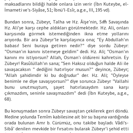
maksadlarını bildiği halde onlara izin verir (İbn Kuteybe, el-
İmameti ve's-Siyâse, 51; İbnü'l-Esîr, a.g.e., III, 195 vd).
Bundan sonra, Zübeyr, Talha ve Hz. Âişe'nin, Sıffin Savaşında
Hz. Ali'ye karşı cephe aldıkları görülmektedir. Hz. Ali, onları
karşısında görmek istemediğinden ikna etme yollarını
arıyordu. Bir ara Zübeyr'le karşılaşınca ona; "Ey Abdullah'ın
babası! Seni buraya getiren nedir?" diye sordu Zübeyr:
"Osman'ın kanını istemeye geldim" dedi. Hz. Ali; "Osman'ın
kanını mı istiyorsun? Allah, Osman'ı öldüreni kahretsin. Ey
Zübeyr! Rasûlüllah'ın sana; "Sen Haksız olduğun halde Ali ile
savaşacaksın " dediğini hatırlıyor musun?" deyince, Zübeyr;
"Allah şahidimdir ki bu doğrudur" der. Hz. Ali; "Öyleyse
benimle ne diye savaşıyorsun?" diye sorunca Zübeyr "Vallahi
bunu unutmuştum, şayet hatırlasaydım sana karşı
çıkmazdım, seninle savaşmazdım" dedi (İbn Kuteybe, a.g.e.,
68).
Bu konuşmadan sonra Zübeyr savaştan çekilerek geri döndü.
Medine yolunda Temîm kabilesine ait bir su başına vardığında
orada bulunan Amr b. Cürümüz, onu takibe başladı. Vâdi's-
Sibâ' denilen mevkide bir fırsatını bularak Zübeyr'i şehid etti