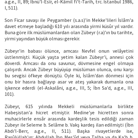
a.g.e., II, 89; İbnü'l-Esîr, el-Kâmil fi't-Tarih, trc. İstanbul 1986,
I, 511).
Son Ficar savaşı ile Peygamber (s.a.s)'in Mekke'lileri İslâm'a
davet etmeye başladığı 610 yılı arasında yirmi küsûr yıl vardır.
Buna göre ilk müslümanlardan olan Zübeyr (r.a)'ın bu tarihte,
yirmi yaşından büyük olması gerekir.
Zübeyr'in babası ölünce, amcası Nevfel onun velâyetini
üstlenmişti. Küçük yaşta yetim kalan Zübeyr'i, annesi çok
döverdi. Amcası da onu savunur, dövmesine engel olmaya
çalışırdı. Ancak Zübeyr büyüyüp müslüman olunca, onu karşı
bu sevgisi öfkeye dönüştü. Öyle ki, İslâm'dan dönmesi için
onu bir hasıra bağlayıp asar ve ateş yakarak dumanla ona
işkence ederdi (el-Askalâni, a.g.e., III, 5; İbn Sa'd, a.g.e., III,
101).
Zübeyr, 615 yılında Mekkeli müslümanlarla birlikte
Habeşistan'a hicret etmiştir. Medine'ye hicretten sonra
muhacirlerle ensâr arasında kardeşlik tesis edildiği zaman
Zübeyr ile Seleme b. Selâme b. Vakş kardeş ilan edilmişti (İbn
Abdı'l-Berr, a.g.e., II, 511). Başka rivayetlerde ise,
Rasûlüllah'ın; Abdullah İbn Mes'ûd veya Talha ya da Ka'b b.