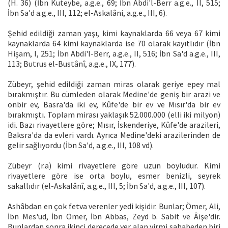
(H. 36) (İbn Kuteybe, a.g.e., 69; İbn Abdi'l-Berr a.g.e., II, 515;
İbn Sa'd a.g.e., III, 112; el-Askalâni, a.g.e., III, 6).
Şehid edildiği zaman yaşı, kimi kaynaklarda 66 veya 67 kimi
kaynaklarda 64 kimi kaynaklarda ise 70 olarak kayıtlıdır (İbn
Hişam, I, 251; İbn Abdi'l-Berr, a.g.e., II, 516; İbn Sa'd a.g.e., III,
113; Butrus el-Bustânî, a.g.e., IX, 177).
Zübeyr, şehid edildiği zaman miras olarak geriye epey mal
bırakmıştır. Bu cümleden olarak Medine'de geniş bir arazi ve
onbir ev, Basra'da iki ev, Kûfe'de bir ev ve Mısır'da bir ev
bırakmıştı. Toplam mirası yaklaşık 52.000.000 (elli iki milyon)
idi. Bazı rivayetlere göre; Mısır, İskenderiye, Kûfe'de arazileri,
Baksra'da da evleri vardı. Ayrıca Medine'deki arazilerinden de
gelir sağlıyordu (İbn Sa'd, a.g.e., III, 108 vd).
Zübeyr (r.a) kimi rivayetlere göre uzun boyludur. Kimi
rivayetlere göre ise orta boylu, esmer benizli, seyrek
sakallıdır (el-Askalânî, a.g.e., III, 5; İbn Sa'd, a.g.e., III, 107).
Ashâbdan en çok fetva verenler yedi kişidir. Bunlar; Ömer, Ali,
İbn Mes'ud, İbn Ömer, İbn Abbas, Zeyd b. Sabit ve Âişe'dir.
Bunlardan sonra ikinci derecede yer alan yirmi sahabeden biri