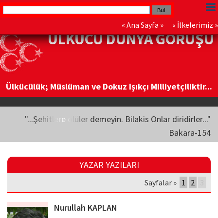
«
Ana Sayfa
» «
İlkelerimiz
»
ÜLKÜCÜ DÜNYA GÖRÜŞÜ
Ülkücülük; Müslüman ve Dokuz Işıkçı Milliyetçiliktir...
"...Şehitlere ölüler demeyin. Bilakis Onlar diridirler..."
Bakara-154
YAZAR YAZILARI
Sayfalar »
1
2
3
Nurullah KAPLAN