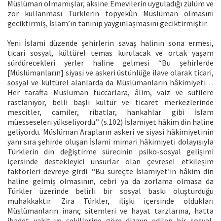
Müslüman olmamışlar, aksine Emevilerin uyguladığı zülüm ve
zor kullanması Türklerin topyekûn Müslüman olmasını
geciktirmiş, İslam’ın tanınıp yaygınlaşmasını geciktirmiştir.
Yeni İslami düzende şehirlerin savaş halinin sona ermesi,
ticari sosyal, kültürel temas kurulacak ve ortak yaşam
sürdürecekleri yerler haline gelmesi “Bu şehirlerde
[Müslümanların] siyasi ve askeri üstünlüğe ilave olarak ticari,
sosyal ve kültürel alanlarda da Müslümanların hâkimiyeti…
Her tarafta Müslüman tüccarlara, âlim, vaiz ve sufilere
rastlanıyor, belli başlı kültür ve ticaret merkezlerinde
mescitler, camiler, ribatlar, hankahlar gibi İslam
müesseseleri yükseliyordu.” (s.102) İslamiyet hâkim din haline
geliyordu. Müslüman Arapların askeri ve siyasi hâkimiyetinin
yanı sıra şehirde oluşan İslami mimari hâkimiyeti dolayısıyla
Türklerin din değiştirme sürecinin psiko-sosyal gelişimi
içersinde destekleyici unsurlar olan çevresel etkileşim
faktörleri devreye girdi. “Bu süreçte İslamiyet’in hâkim din
haline gelmiş olmasının, cebri ya da zorlama olmasa da
Türkler üzerinde belirli bir sosyal baskı oluşturduğu
muhakkaktır. Zira Türkler, ilişki içersinde oldukları
Müslümanların inanç sitemleri ve hayat tarzlarına, hatta
ibadet vakit ve şekillerine göre dizayn edilen bir sosyal,