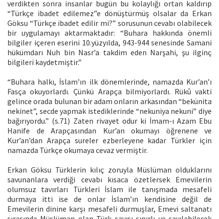
verdikten sonra insanlar bugün bu kolaylığı ortan kaldırıp
“Türkçe ibadet edilemez”e dönüştürmüş olsalar da Erkan
Göksu “Türkçe ibadet edilir mi?” sorusunun cevabı olabilecek
bir uygulamayı aktarmaktadır: “Buhara hakkında önemli
bilgiler içeren eserini 10.yüzyılda, 943-944 senesinde Samani
hükümdarı Nuh bin Nasr’a takdim eden Narşahi, şu ilginç
bilgileri kaydetmiştir.”
“Buhara halkı, İslam’ın ilk dönemlerinde, namazda Kur’an’ı
Fasça okuyorlardı. Çünkü Arapça bilmiyorlardı. Rükû vakti
gelince orada bulunan bir adam onların arkasından “bekünita
nekinet”, secde yapmak istediklerinde “nekuniya nekuni” diye
bağırıyordu.” (s.71) Zaten rivayet odur ki İmam-ı Azam Ebu
Hanife de Arapçasından Kur’an okumayı öğrenene ve
Kur’an’dan Arapça sureler ezberleyene kadar Türkler için
namazda Türkçe okumaya cevaz vermiştir.
Erkan Göksu Türklerin kılıç zoruyla Müslüman olduklarını
savunanlara verdiği cevabı kısaca özetlersek Emevilerin
olumsuz tavırları Türkleri İslam ile tanışmada mesafeli
durmaya itti ise de onlar İslam’ın kendisine değil de
Emevilerin dinine karşı mesafeli durmuşlar, Emevi saltanatı
sırasında Müslüman olan Türk sayısı sınırlı ve sayılabilecek