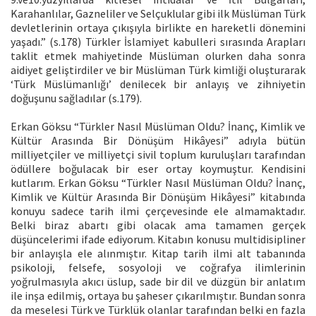
Karahanlılar, Gazneliler ve Selçuklular gibi ilk Müslüman Türk
devletlerinin ortaya çıkışıyla birlikte en hareketli dönemini
yaşadı.” (s.178) Türkler İslamiyet kabulleri sırasında Arapları
taklit etmek mahiyetinde Müslüman olurken daha sonra
aidiyet geliştirdiler ve bir Müslüman Türk kimliği oluşturarak
‘Türk Müslümanlığı’ denilecek bir anlayış ve zihniyetin
doğuşunu sağladılar (s.179).
Erkan Göksu “Türkler Nasıl Müslüman Oldu? İnanç, Kimlik ve
Kültür Arasında Bir Dönüşüm Hikâyesi” adıyla bütün
milliyetçiler ve milliyetçi sivil toplum kuruluşları tarafından
ödüllere boğulacak bir eser ortay koymuştur. Kendisini
kutlarım. Erkan Göksu “Türkler Nasıl Müslüman Oldu? İnanç,
Kimlik ve Kültür Arasında Bir Dönüşüm Hikâyesi” kitabında
konuyu sadece tarih ilmi çerçevesinde ele almamaktadır.
Belki biraz abartı gibi olacak ama tamamen gerçek
düşüncelerimi ifade ediyorum. Kitabın konusu multidisipliner
bir anlayışla ele alınmıştır. Kitap tarih ilmi alt tabanında
psikoloji, felsefe, sosyoloji ve coğrafya ilimlerinin
yoğrulmasıyla akıcı üslup, sade bir dil ve düzgün bir anlatım
ile inşa edilmiş, ortaya bu şaheser çıkarılmıştır. Bundan sonra
da meselesi Türk ve Türklük olanlar tarafından belki en fazla