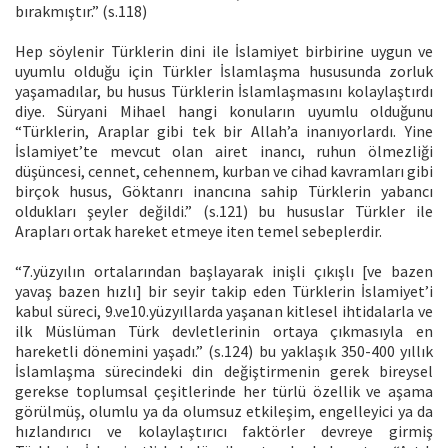
bırakmıştır.” (s.118)
Hep söylenir Türklerin dini ile İslamiyet birbirine uygun ve
uyumlu olduğu için Türkler İslamlaşma hususunda zorluk
yaşamadılar, bu husus Türklerin İslamlaşmasını kolaylaştırdı
diye. Süryani Mihael hangi konuların uyumlu olduğunu
“Türklerin, Araplar gibi tek bir Allah’a inanıyorlardı. Yine
İslamiyet’te mevcut olan airet inancı, ruhun ölmezliği
düşüncesi, cennet, cehennem, kurban ve cihad kavramları gibi
birçok husus, Göktanrı inancına sahip Türklerin yabancı
oldukları şeyler değildi.” (s.121) bu hususlar Türkler ile
Arapları ortak hareket etmeye iten temel sebeplerdir.
“7.yüzyılın ortalarından başlayarak inişli çıkışlı [ve bazen
yavaş bazen hızlı] bir seyir takip eden Türklerin İslamiyet’i
kabul süreci, 9.ve10.yüzyıllarda yaşanan kitlesel ihtidalarla ve
ilk Müslüman Türk devletlerinin ortaya çıkmasıyla en
hareketli dönemini yaşadı.” (s.124) bu yaklaşık 350-400 yıllık
İslamlaşma sürecindeki din değiştirmenin gerek bireysel
gerekse toplumsal çeşitlerinde her türlü özellik ve aşama
görülmüş, olumlu ya da olumsuz etkileşim, engelleyici ya da
hızlandırıcı ve kolaylaştırıcı faktörler devreye girmiş