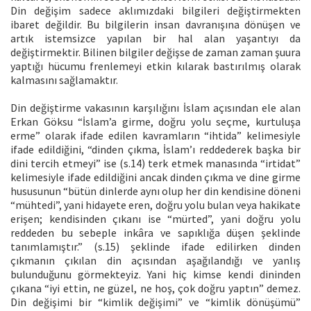
Din değişim sadece aklımızdaki bilgileri değiştirmekten
ibaret değildir. Bu bilgilerin insan davranışına dönüşen ve
artık istemsizce yapılan bir hal alan yaşantıyı da
değiştirmektir. Bilinen bilgiler değişse de zaman zaman şuura
yaptığı hücumu frenlemeyi etkin kılarak bastırılmış olarak
kalmasını sağlamaktır.
Din değiştirme vakasının karşılığını İslam açısından ele alan
Erkan Göksu “İslam’a girme, doğru yolu seçme, kurtuluşa
erme” olarak ifade edilen kavramların “ihtida” kelimesiyle
ifade edildiğini, “dinden çıkma, İslam’ı reddederek başka bir
dini tercih etmeyi” ise (s.14) terk etmek manasında “irtidat”
kelimesiyle ifade edildiğini ancak dinden çıkma ve dine girme
hususunun “bütün dinlerde aynı olup her din kendisine döneni
“mühtedi”, yani hidayete eren, doğru yolu bulan veya hakikate
erişen; kendisinden çıkanı ise “mürted”, yani doğru yolu
reddeden bu sebeple inkâra ve sapıklığa düşen şeklinde
tanımlamıştır.” (s.15) şeklinde ifade edilirken dinden
çıkmanın çıkılan din açısından aşağılandığı ve yanlış
bulunduğunu görmekteyiz. Yani hiç kimse kendi dininden
çıkana “iyi ettin, ne güzel, ne hoş, çok doğru yaptın” demez.
Din değişimi bir “kimlik değişimi” ve “kimlik dönüşümü”