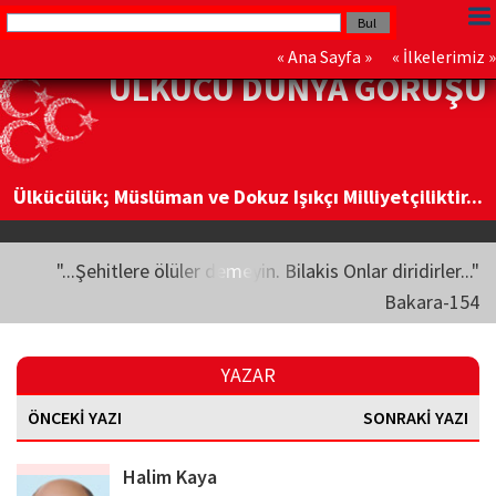
«
Ana Sayfa
» «
İlkelerimiz
»
ÜLKÜCÜ DÜNYA GÖRÜŞÜ
Ülkücülük; Müslüman ve Dokuz Işıkçı Milliyetçiliktir...
"...Şehitlere ölüler demeyin. Bilakis Onlar diridirler..."
Bakara-154
YAZAR
ÖNCEKİ YAZI
SONRAKİ YAZI
Halim Kaya