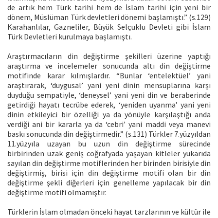
de artık hem Türk tarihi hem de İslam tarihi için yeni bir
dönem, Müslüman Türk devletleri dönemi başlamıştı.” (s.129)
Karahanlılar, Gazneliler, Büyük Selçuklu Devleti gibi İslam
Türk Devletleri kurulmaya başlamıştı.
Araştırmacıların din değiştirme şekilleri üzerine yaptığı
araştırma ve incelemeler sonucunda altı din değiştirme
motifinde karar kılmışlardır. “Bunlar ‘entelektüel’ yani
araştırarak, ‘duygusal’ yani yeni dinin mensuplarına karşı
duyduğu sempatiyle, ‘deneysel’ yani yeni din ve beraberinde
getirdiği hayatı tecrübe ederek, ‘yeniden uyanma’ yani yeni
dinin etkileyici bir özelliği ya da yönüyle karşılaştığı anda
verdiği ani bir kararla ya da ‘cebri’ yani maddi veya manevi
baskı sonucunda din değiştirmedir.” (s.131) Türkler 7.yüzyıldan
11.yüzyıla uzayan bu uzun din değiştirme sürecinde
birbirinden uzak geniş coğrafyada yaşayan kitleler yukarıda
sayılan din değiştirme motiflerinden her birinden birisiyle din
değiştirmiş, birisi için din değiştirme motifi olan bir din
değiştirme şekli diğerleri için genelleme yapılacak bir din
değiştirme motifi olmamıştır.
Türklerin İslam olmadan önceki hayat tarzlarının ve kültür ile