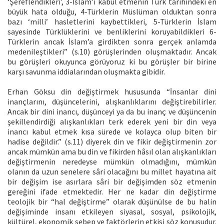
‘Şereflendikleri’, 3-İslam’ı kabul etmenin Türk tarihindeki en
büyük hata olduğu, 4-Türklerin Müslüman olduktan sonra
bazı ‘milli’ hasletlerini kaybettikleri, 5-Türklerin İslam
sayesinde Türklüklerini ve benliklerini koruyabildikleri 6-
Türklerin ancak İslam’a girdikten sonra gerçek anlamda
medenileştikleri” (s.10) görüşlerinden oluşmaktadır. Ancak
bu görüşleri okuyunca görüyoruz ki bu görüşler bir birine
karşı savunma iddialarından oluşmakta gibidir.
Erhan Göksu din değiştirmek hususunda “İnsanlar dini
inançlarını, düşüncelerini, alışkanlıklarını değiştirebilirler.
Ancak bir dini inancı, düşünceyi ya da bu inanç ve düşüncenin
şekillendirdiği alışkanlıkları terk ederek yeni bir din veya
inancı kabul etmek kısa sürede ve kolayca olup biten bir
hadise değildir.” (s.11) diyerek din ve fikir değiştirmenin zor
ancak mümkün ama bu din ve fikirden hâsıl olan alışkanlıkları
değiştirmenin neredeyse mümkün olmadığını, mümkün
olanın da uzun senelere sâri olacağını bu millet hayatına ait
bir değişim ise asırlara sâri bir değişimden söz etmenin
gereğini ifade etmektedir. Her ne kadar din değiştirme
teolojik bir “hal değiştirme” olarak düşünülse de bu halin
değişiminde insanı etkileyen siyasal, sosyal, psikolojik,
kültürel, ekonomik sebep ve faktörlerin etkisi söz konusudur.