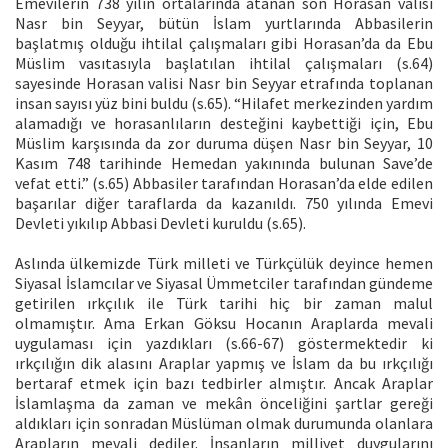
Emevilerin 738 yılın ortalarında atanan son Horasan valisi
Nasr bin Seyyar, bütün İslam yurtlarında Abbasilerin
başlatmış olduğu ihtilal çalışmaları gibi Horasan’da da Ebu
Müslim vasıtasıyla başlatılan ihtilal çalışmaları (s.64)
sayesinde Horasan valisi Nasr bin Seyyar etrafında toplanan
insan sayısı yüz bini buldu (s.65). “Hilafet merkezinden yardım
alamadığı ve horasanlıların desteğini kaybettiği için, Ebu
Müslim karşısında da zor duruma düşen Nasr bin Seyyar, 10
Kasım 748 tarihinde Hemedan yakınında bulunan Save’de
vefat etti.” (s.65) Abbasiler tarafından Horasan’da elde edilen
başarılar diğer taraflarda da kazanıldı. 750 yılında Emevi
Devleti yıkılıp Abbasi Devleti kuruldu (s.65).
Aslında ülkemizde Türk milleti ve Türkçülük deyince hemen
Siyasal İslamcılar ve Siyasal Ümmetciler tarafından gündeme
getirilen ırkçılık ile Türk tarihi hiç bir zaman malul
olmamıştır. Ama Erkan Göksu Hocanın Araplarda mevali
uygulaması için yazdıkları (s.66-67) göstermektedir ki
ırkçılığın dik alasını Araplar yapmış ve İslam da bu ırkçılığı
bertaraf etmek için bazı tedbirler almıştır. Ancak Araplar
İslamlaşma da zaman ve mekân önceliğini şartlar gereği
aldıkları için sonradan Müslüman olmak durumunda olanlara
Arapların mevali dediler. İnsanların milliyet duygularını