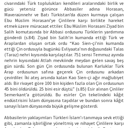
civarındaki Türk toplulukları kendileri aralarındaki birlik ve
gücü yetersiz görünce Abbasiler adına Horasan,
Maveraünnehr ve Batı Türkistan’da düzen kurmaya çalışan
Ebu Müslim Horasani’ye Çinlilere karşı birlikte hareket
etmek üzere müracaat ettiler. Ebu Müslim Horasani Ziyad bin
Salih komutasında bir Abbasi ordusunu Türklerin yardımına
gönderdi (s.84). Ziyad bin Salih’in kumanda ettiği Türk ve
Araplardan oluşan ortak ordu “Kao Sien-çi’nin kumanda
ettiği Çin ordusuyla bugünkü Evliyaata’nın doğusundaki Talas
(Taraz) nehri kıyısında karşılaştılar. 751 sensi Temmuz ayında
nehrin kıyısındaki Atlah mevkiinde meydan gelen savaş beş
gün sürdü. Son gün Çin ordusunda bulunan Karluklar Türk
Arap ordusunun safına geçerek Çin ordusunu arkadan
çevirdiler. İki ateş arsında kalan Kao Sien-çi ağır mağlubiyet
aldı. Bir rivayet göre 100 bin kişiden fazla olan Çin ordusunun
45 bini öldürüldü. 25 bini esir düştü.” (s.85) Esir alınan Çinliler
Semerkant’a götürüldü. Bu esirler Çin tekelindeki kâğıt
endüstrisini İslam dünyasına taşıdılar ve bundan sonra kâğıt
sanayi İslam dünyasında büyük gelişme gösterdi.
Abbasilerin yaklaşımları Türkleri İslam’ı tanımaya sevk ettiği
gibi, zamanla işbirliğine yöneltmiş ve nihayet Çinlilere karşı