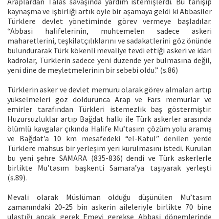
Araplardan Talas savaşında yardım istemişlerdi. Bu tanışıp
kaynaşma ve işbirliği artık öyle bir aşamaya geldi ki Abbasiler
Türklere devlet yönetiminde görev vermeye başladılar.
“Abbasi halifelerinin, muhtemelen sadece askeri
maharetlerini, teşkilatçılıklarını ve sadakatlerini göz önünde
bulundurarak Türk kökenli mevaliye tevdi ettiği askeri ve idari
kadrolar, Türklerin sadece yeni düzende yer bulmasına değil,
yeni dine de meyletmelerinin bir sebebi oldu.” (s.86)
Türklerin asker ve devlet memuru olarak görev almaları artıp
yükselmeleri göz doldurunca Arap ve Fars memurlar ve
emirler tarafından Türkleri istemezlik baş göstermiştir.
Huzursuzluklar artıp Bağdat halkı ile Türk askerler arasında
ölümlü kavgalar çıkında Halife Mu’tasım çözüm yolu aramış
ve Bağdat’a 10 km mesafedeki “el-Katul” denilen yerde
Türklere mahsus bir yerleşim yeri kurulmasını istedi. Kurulan
bu yeni şehre SAMARA (835-836) dendi ve Türk askerlerle
birlikte Mu’tasım başkenti Samara’ya taşıyarak yerleşti
(s.89).
Mevali olarak Müslüman olduğu düşünülen Mu’tasım
zamanındaki 20-25 bin askerin aileleriyle birlikte 70 bine
ulaştığı ancak gerek Emevi gerekse Abbasi dönemlerinde