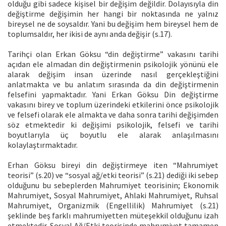
olduğu gibi sadece kişisel bir değişim değildir. Dolayısıyla din
değiştirme değişimin her hangi bir noktasında ne yalnız
bireysel ne de soysaldır. Yani bu değişim hem bireysel hem de
toplumsaldır, her ikisi de aynı anda değişir (s.17).
Tarihçi olan Erkan Göksu “din değiştirme” vakasını tarihi
açıdan ele almadan din değiştirmenin psikolojik yönünü ele
alarak değişim insan üzerinde nasıl gerçekleştiğini
anlatmakta ve bu anlatım sırasında da din değiştirmenin
felsefini yapmaktadır. Yani Erkan Göksu Din değiştirme
vakasını birey ve toplum üzerindeki etkilerini önce psikolojik
ve felsefi olarak ele almakta ve daha sonra tarihi değişimden
söz etmektedir ki değişimi psikolojik, felsefi ve tarihi
boyutlarıyla üç boyutlu ele alarak anlaşılmasını
kolaylaştırmaktadır.
Erhan Göksu bireyi din değiştirmeye iten “Mahrumiyet
teorisi” (s.20) ve “sosyal ağ/etki teorisi” (s.21) dediği iki sebep
olduğunu bu sebeplerden Mahrumiyet teorisinin; Ekonomik
Mahrumiyet, Sosyal Mahrumiyet, Ahlaki Mahrumiyet, Ruhsal
Mahrumiyet, Organizmik (Engellilik) Mahrumiyet (s.21)
şeklinde beş farklı mahrumiyetten müteşekkil olduğunu izah
etmektedir. Sosyal Ağ/Etki teorisinde mahrumiyet tamamen