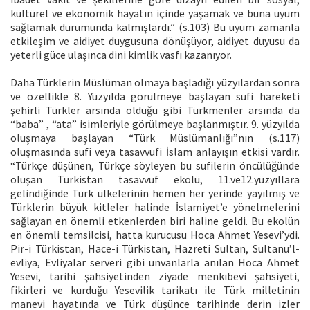
kültürel ve ekonomik hayatın içinde yaşamak ve buna uyum
sağlamak durumunda kalmışlardı.” (s.103) Bu uyum zamanla
etkileşim ve aidiyet duygusuna dönüşüyor, aidiyet duyusu da
yeterli güce ulaşınca dini kimlik vasfı kazanıyor.
Daha Türklerin Müslüman olmaya başladığı yüzyılardan sonra
ve özellikle 8. Yüzyılda görülmeye başlayan sufi hareketi
şehirli Türkler arsında olduğu gibi Türkmenler arsında da
“baba” , “ata” isimleriyle görülmeye başlanmıştır. 9. yüzyılda
oluşmaya başlayan “Türk Müslümanlığı”nın (s.117)
oluşmasında sufi veya tasavvufi İslam anlayışın etkisi vardır.
“Türkçe düşünen, Türkçe söyleyen bu sufilerin öncülüğünde
oluşan Türkistan tasavvuf ekolü, 11.ve12.yüzyıllara
gelindiğinde Türk ülkelerinin hemen her yerinde yayılmış ve
Türklerin büyük kitleler halinde İslamiyet’e yönelmelerini
sağlayan en önemli etkenlerden biri haline geldi. Bu ekolün
en önemli temsilcisi, hatta kurucusu Hoca Ahmet Yesevi’ydi.
Pir-i Türkistan, Hace-i Türkistan, Hazreti Sultan, Sultanu’l-
evliya, Evliyalar serveri gibi unvanlarla anılan Hoca Ahmet
Yesevi, tarihi şahsiyetinden ziyade menkıbevi şahsiyeti,
fikirleri ve kurduğu Yesevilik tarikatı ile Türk milletinin
manevi hayatında ve Türk düşünce tarihinde derin izler