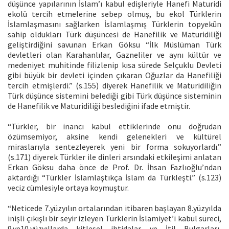
düşünce yapılarının İslam’ı kabul edişleriyle Hanefi Maturidi
ekolü tercih etmelerine sebep olmuş, bu ekol Türklerin
İslamlaşmasını sağlarken İslamlaşmış Türklerin topyekûn
sahip oldukları Türk düşüncesi de Hanefilik ve Maturidiliği
geliştirdiğini savunan Erkan Göksu “İlk Müslüman Türk
devletleri olan Karahanlılar, Gazneliler ve aynı kültür ve
medeniyet muhitinde filizlenip kısa sürede Selçuklu Devleti
gibi büyük bir devleti içinden çıkaran Oğuzlar da Hanefiliği
tercih etmişlerdi.” (s.155) diyerek Hanefilik ve Maturidiliğin
Türk düşünce sistemini belediği gibi Türk düşünce sisteminin
de Hanefilik ve Maturidiliği beslediğini ifade etmiştir.
“Türkler, bir inancı kabul ettiklerinde onu doğrudan
özümsemiyor, aksine kendi gelenekleri ve kültürel
miraslarıyla sentezleyerek yeni bir forma sokuyorlardı.”
(s.171) diyerek Türkler ile dinleri arsındaki etkileşimi anlatan
Erkan Göksu daha önce de Prof. Dr. İhsan Fazlıoğlu’ndan
aktardığı “Türkler İslamlaştıkça İslam da Türkleşti.” (s.123)
veciz cümlesiyle ortaya koymuştur.
“Neticede 7.yüzyılın ortalarından itibaren başlayan 8.yüzyılda
inişli çıkışlı bir seyir izleyen Türklerin İslamiyet’i kabul süreci,
9.ve10.yüzyıllarda kitlesel ihtidalar ve İtil Bulgarları,