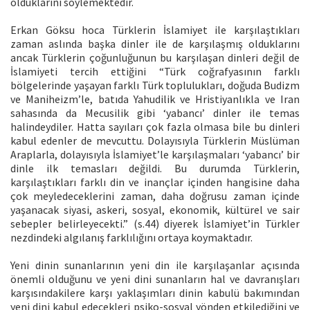
olduklarını söylemektedir.
Erkan Göksu hoca Türklerin İslamiyet ile karşılaştıkları
zaman aslında başka dinler ile de karşılaşmış olduklarını
ancak Türklerin çoğunluğunun bu karşılaşan dinleri değil de
İslamiyeti tercih ettiğini “Türk coğrafyasının farklı
bölgelerinde yaşayan farklı Türk toplulukları, doğuda Budizm
ve Maniheizm’le, batıda Yahudilik ve Hristiyanlıkla ve Iran
sahasında da Mecusilik gibi ‘yabancı’ dinler ile temas
halindeydiler. Hatta sayıları çok fazla olmasa bile bu dinleri
kabul edenler de mevcuttu. Dolayısıyla Türklerin Müslüman
Araplarla, dolayısıyla İslamiyet’le karşılaşmaları ‘yabancı’ bir
dinle ilk temasları değildi. Bu durumda Türklerin,
karşılaştıkları farklı din ve inançlar içinden hangisine daha
çok meyledeceklerini zaman, daha doğrusu zaman içinde
yaşanacak siyasi, askeri, sosyal, ekonomik, kültürel ve sair
sebepler belirleyecekti.” (s.44) diyerek İslamiyet’in Türkler
nezdindeki algılanış farklılığını ortaya koymaktadır.
Yeni dinin sunanlarının yeni din ile karşılaşanlar açısında
önemli olduğunu ve yeni dini sunanların hal ve davranışları
karşısındakilere karşı yaklaşımları dinin kabulü bakımından
yeni dini kabul edecekleri psiko-sosyal yönden etkilediğini ve