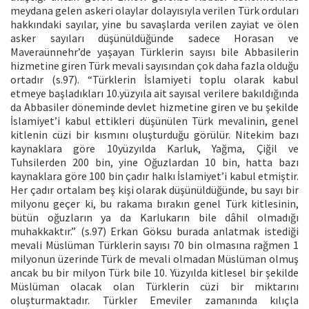
meydana gelen askeri olaylar dolayısıyla verilen Türk orduları
hakkındaki sayılar, yine bu savaşlarda verilen zayiat ve ölen
asker sayıları düşünüldüğünde sadece Horasan ve
Maveraünnehr’de yaşayan Türklerin sayısı bile Abbasilerin
hizmetine giren Türk mevali sayısından çok daha fazla olduğu
ortadır (s.97). “Türklerin İslamiyeti toplu olarak kabul
etmeye başladıkları 10.yüzyıla ait sayısal verilere bakıldığında
da Abbasiler döneminde devlet hizmetine giren ve bu şekilde
İslamiyet’i kabul ettikleri düşünülen Türk mevalinin, genel
kitlenin cüzi bir kısmını oluşturduğu görülür. Nitekim bazı
kaynaklara göre 10yüzyılda Karluk, Yağma, Çiğil ve
Tuhsilerden 200 bin, yine Oğuzlardan 10 bin, hatta bazı
kaynaklara göre 100 bin çadır halkı İslamiyet’i kabul etmiştir.
Her çadır ortalam beş kişi olarak düşünüldüğünde, bu sayı bir
milyonu geçer ki, bu rakama bırakın genel Türk kitlesinin,
bütün oğuzların ya da Karlukarın bile dâhil olmadığı
muhakkaktır.” (s.97) Erkan Göksu burada anlatmak istediği
mevali Müslüman Türklerin sayısı 70 bin olmasına rağmen 1
milyonun üzerinde Türk de mevali olmadan Müslüman olmuş
ancak bu bir milyon Türk bile 10. Yüzyılda kitlesel bir şekilde
Müslüman olacak olan Türklerin cüzi bir miktarını
oluşturmaktadır. Türkler Emeviler zamanında kılıçla