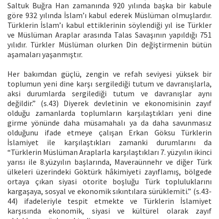
Saltuk Buğra Han zamanında 920 yılında başka bir kabule
göre 932 yılında İslam’ı kabul ederek Müslüman olmuşlardır.
Türklerin İslam’ı kabul ettiklerinin söylendiği yıl ise Türkler
ve Müslüman Araplar arasında Talas Savaşının yapıldığı 751
yılıdır. Türkler Müslüman olurken Din değiştirmenin bütün
aşamaları yaşanmıştır.
Her bakımdan güçlü, zengin ve refah seviyesi yüksek bir
toplumun yeni dine karşı sergilediği tutum ve davranışlarla,
aksi durumlarda sergilediği tutum ve davranışlar aynı
değildir.” (s.43) Diyerek devletinin ve ekonomisinin zayıf
olduğu zamanlarda toplumların karşılaştıkları yeni dine
girme yönünde daha müsamahalı ya da daha savunmasız
olduğunu ifade etmeye çalışan Erkan Göksu Türklerin
İslamiyet ile karşılaştıkları zamanki durumlarını da
“Türklerin Müslüman Araplarla karşılaştıkları 7. yüzyılın ikinci
yarısı ile 8.yüzyılın başlarında, Maveraünnehr ve diğer Türk
ülkeleri üzerindeki Göktürk hâkimiyeti zayıflamış, bölgede
ortaya çıkan siyasi otorite boşluğu Türk topluluklarını
kargaşaya, sosyal ve ekonomik sıkıntılara sürüklemiti.” (s.43-
44) ifadeleriyle tespit etmekte ve Türklerin İslamiyet
karşısında ekonomik, siyasi ve kültürel olarak zayıf