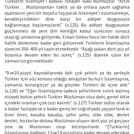
Türklerin İslamiyet’i kabulü nihayet vuku bulmuştur. “Artık
Türkler… Müslümanları taklit ya da onlara uyum sağlama
aşamasını yeni bir boyuta taşıyarak İslamiyet’i özümsemeye,
kendileştirdikleri dine karşı bir aidiyet duygusuyla
bağlanmaya başlamışlardı.” (s.125) Bu aidiyet duygusunun
güçlenmesi de yeni dini kimliğin kabul sürecinin sonuca
ulaştığı anlamına geliyordu. Erkan Göksu hoca her halde dört
halife dönemine kadar geri götürerek Türklerin İslamlaşma
sürecini 350-400 yıl tayin etmektedir. “Aşağı yukarı dört yüz yıl
boyunca devam eden bu süreç” (s.125) diyerek uzun bir
zamanı ön görmektedir.
“9.ve10.yüzyıl kaynaklarında dah çok şehirli ya da yerleşik
Türkler için söz konusu olduğu anlaşılan bu hızlı İslamlaşma,
zamanla konargöçer ya da göçebe Türkleri de içine aldı.”
(s.126) ve “Eğer İslamlaşma sadece şehirlilerle sınırlı kalmış
olsaydı bütün şehirli Türkler Müslüman olsa dahi, genel kitle
içindeki oranları çok cüzi kalırdı.” (s.127) Türkler nüfus olarak
o kadar fazlaydı ve o kadar geniş bir coğrafyada yaşıyorlardı ki
birer birer, kasaba kasaba, şehir şehir, ülke ülke, devlet
devlet, bozkırlar dolusu Müslüman oluyor dört yüz yıl geçiyor
yine de Müslüman olup bitmiyorlardı. “[Türklerin]
İslamlaşma hadisesi 13.ve14.yüzyıllara kadar devam edecekse