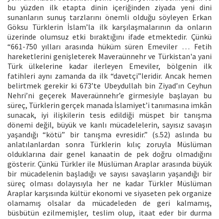
bu yüzden ilk etapta dinin içeriğinden ziyada yeni dini
sunanların sunuş tarzlarını önemli olduğu söyleyen Erkan
Göksu Türklerin İslam’la ilk karşılaşmalarının da onların
üzerinde olumsuz etki bıraktığını ifade etmektedir. Çünkü
“661-750 yılları arasında hüküm süren Emeviler … Fetih
hareketlerini genişleterek Maveraünnehr ve Türkistan'a yani
Türk ülkelerine kadar ilerleyen Emeviler, bölgenin ilk
fatihleri aynı zamanda da ilk “davetçi”leridir. Ancak hemen
belirtmek gerekir ki 673’te Ubeydullah bin Ziyad’ın Ceyhun
Nehri’ni geçerek Maveraünnehr’e girmesiyle başlayan bu
süreç, Türklerin gerçek manada İslamiyet’i tanımasına imkân
sunacak, iyi ilişkilerin tesis edildiği müspet bir tanışma
dönemi değil, büyük ve kanlı mücadelelerin, sayısız savaşın
yaşandığı “kötü” bir tanışma evresidir.” (s.52) aslında bu
anlatılanlardan sonra Türklerin kılıç zoruyla Müslüman
olduklarına dair genel kanaatin de pek doğru olmadığını
gösterir. Çünkü Türkler ile Müslüman Araplar arasında büyük
bir mücadelenin başladığı ve sayısı savaşların yaşandığı bir
süreç olması dolayısıyla her ne kadar Türkler Müslüman
Araplar karşısında kültür ekonomi ve siyaseten pek organize
olamamış olsalar da mücadeleden de geri kalmamış,
büsbütün ezilmemişler, teslim olup, itaat eder bir durma