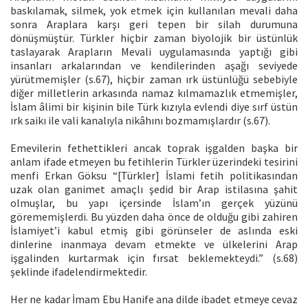
baskılamak, silmek, yok etmek için kullanılan mevali daha
sonra Araplara karşı geri tepen bir silah durumuna
dönüşmüştür. Türkler hiçbir zaman biyolojik bir üstünlük
taslayarak Arapların Mevali uygulamasında yaptığı gibi
insanları arkalarından ve kendilerinden aşağı seviyede
yürütmemişler (s.67), hiçbir zaman ırk üstünlüğü sebebiyle
diğer milletlerin arkasında namaz kılmamazlık etmemişler,
İslam âlimi bir kişinin bile Türk kızıyla evlendi diye sırf üstün
ırk saikı ile vali kanalıyla nikâhını bozmamışlardır (s.67).
Emevilerin fethettikleri ancak toprak işgalden başka bir
anlam ifade etmeyen bu fetihlerin Türkler üzerindeki tesirini
menfi Erkan Göksu “[Türkler] İslami fetih politikasından
uzak olan ganimet amaçlı şedid bir Arap istilasına şahit
olmuşlar, bu yapı içersinde İslam’ın gerçek yüzünü
görememişlerdi. Bu yüzden daha önce de olduğu gibi zahiren
İslamiyet’i kabul etmiş gibi görünseler de aslında eski
dinlerine inanmaya devam etmekte ve ülkelerini Arap
işgalinden kurtarmak için fırsat beklemekteydi.” (s.68)
şeklinde ifadelendirmektedir.
Her ne kadar İmam Ebu Hanife ana dilde ibadet etmeye cevaz