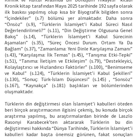
Kronik kitap tarafından Mayıs 2025 tarihinde 192 sayfa olarak
ilk baskısı yapılmış olup kısa bir Biyografik bilgiden sonra
“İçindekiler” (s.7) bölümü yer almaktadır. Daha sonra
“Önsöz” (s.9), “Türklerin İslamiyet’i Kabul Süreci Nasıl
Değerlendirilmeli?” (s.11), “Din Değiştirme Olgusuna Genel
Bakış” (s.14), “Türklerin İslamiyet’i Kabul Sürecinin
Aşamaları” (s.35), “Süreç Öncesi Durum. Ortam Ya Da
Bağlam” (s.37), “Zamanlama: Yeni Dinle Karşılaşma Zamanı”
(s.43), “Karşılaşma: İlk Temas” (s.45), “Tanışma: Etki-Tepki”
(s.51), “Tanıma: İletişim ve Etkileşim” (s.79), “Destekleyici,
Kolaylaştırıcı ve Hızlandırıcı Faktörler” (s.100), “Benimseme
ve Kabul” (s.124), “Türklerin İslamiyet’i Kabul Şekilleri”
(s.130), “Sonuç: Türk-İslam Düşüncesi” (s.145) , “Sonsöz”
(s.167), “Kaynakça” (s.181) başlıkları ve bölümlerinden
oluşmaktadır.
Türklerin din değiştirmesi olan İslamiyet’i kabulleri öteden
beri birçok araştırmacının ilgisini çekmiş, bu konuda birçok
araştırma yapılmış, bu araştırmalardan birinde de Laszlo
Rasonyi Karabecek’ten aktararak Türklerin bu din
değiştirmesi hakkında “Dünya Tarihinde, Türklerin İslamiyet’i
kabulleri kadar başta önemsiz görünen, fakat sonuçları