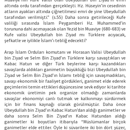
altında ordu tarafından gerçekleşti. Hz. Hüseyin’in cesedinin
atların ayakları altında çiğnetilmesi emri de yine Ubeydullah
tarafından verilmişti.” (s.55) Daha sonra getirileceği Kufe
valiliği sırasında İslam Peygamberi Hz. Muhammed’in
torununa dahi acımayacak olan Yezid bin Muaviye (680-683) ve
Kufe valisi Ubeydullah bin Ziyad mı Türklere acıyacak,
şefkatle ve iyilikle İslam’ı tebliğ edecekti?
Arap İslam Orduları komutanı ve Horasan Valisi Ubeydullah
bin Ziyad ve Selm Bin Ziyad’ın Türklere karşı savaştıkları ve
Kabac Hatun ve diğer Türk beylerine karşı kazandıkları
savaşlarda aldıkları ganimetin büyüklüğü bizi Ubeydullah bin
Ziyad ve Selm Bin Ziyad’ın İslamı tebliğ için savaşmadıkları,
savaşı ekonomik bir faaliyet gördükleri, ganimet elde ederek
geçimlerini temin ettikleri düşüncesine sevk ediyor ki tarihte
ekonomik üretimin pek organize olmadığı zamanlarda
savaşlar ekonomiyi canlı tutmak ve kalkınmayı sürdürmek
için bir finans kaynağı olarak görülmüştür. Daha önce
Ubeydullah bin Ziyad’ın Kabac Hatun’dan aldığı ganimetler ve
daha sonra Selm Bin Ziyad’ın Kabac Hatundan aldığı
ganimetler ki boyutları itibarıyla “Müslümanlar birçok
ganimetler elde ettiler. Öyle ki süvarilere iki bin dört yüzer,