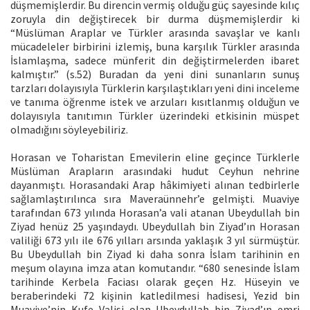
düşmemişlerdir. Bu direncin vermiş olduğu güç sayesinde kılıç
zoruyla din değiştirecek bir durma düşmemişlerdir ki
“Müslüman Araplar ve Türkler arasında savaşlar ve kanlı
mücadeleler birbirini izlemiş, buna karşılık Türkler arasında
İslamlaşma, sadece münferit din değiştirmelerden ibaret
kalmıştır.” (s.52) Buradan da yeni dini sunanların sunuş
tarzları dolayısıyla Türklerin karşılaştıkları yeni dini inceleme
ve tanıma öğrenme istek ve arzuları kısıtlanmış olduğun ve
dolayısıyla tanıtımın Türkler üzerindeki etkisinin müspet
olmadığını söyleyebiliriz.
Horasan ve Toharistan Emevilerin eline geçince Türklerle
Müslüman Arapların arasındaki hudut Ceyhun nehrine
dayanmıştı. Horasandaki Arap hâkimiyeti alınan tedbirlerle
sağlamlaştırılınca sıra Maveraünnehr’e gelmişti. Muaviye
tarafından 673 yılında Horasan’a vali atanan Ubeydullah bin
Ziyad henüz 25 yaşındaydı. Ubeydullah bin Ziyad’ın Horasan
valiliği 673 yılı ile 676 yılları arsında yaklaşık 3 yıl sürmüştür.
Bu Ubeydullah bin Ziyad ki daha sonra İslam tarihinin en
meşum olayına imza atan komutandır. “680 senesinde İslam
tarihinde Kerbela Faciası olarak geçen Hz. Hüseyin ve
beraberindeki 72 kişinin katledilmesi hadisesi, Yezid bin
Muaviye’nin Kufe Valisi olan Ubeydullah bin Ziyad’ın emri