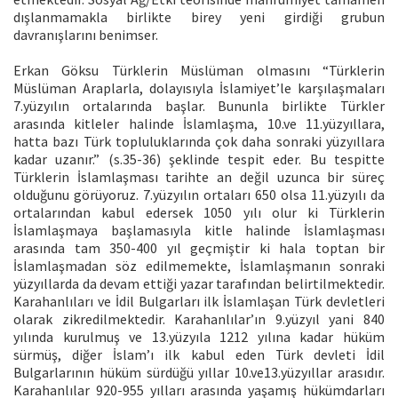
dışlanmamakla birlikte birey yeni girdiği grubun
davranışlarını benimser.
Erkan Göksu Türklerin Müslüman olmasını “Türklerin
Müslüman Araplarla, dolayısıyla İslamiyet’le karşılaşmaları
7.yüzyılın ortalarında başlar. Bununla birlikte Türkler
arasında kitleler halinde İslamlaşma, 10.ve 11.yüzyıllara,
hatta bazı Türk topluluklarında çok daha sonraki yüzyıllara
kadar uzanır.” (s.35-36) şeklinde tespit eder. Bu tespitte
Türklerin İslamlaşması tarihte an değil uzunca bir süreç
olduğunu görüyoruz. 7.yüzyılın ortaları 650 olsa 11.yüzyılı da
ortalarından kabul edersek 1050 yılı olur ki Türklerin
İslamlaşmaya başlamasıyla kitle halinde İslamlaşması
arasında tam 350-400 yıl geçmiştir ki hala toptan bir
İslamlaşmadan söz edilmemekte, İslamlaşmanın sonraki
yüzyıllarda da devam ettiği yazar tarafından belirtilmektedir.
Karahanlıları ve İdil Bulgarları ilk İslamlaşan Türk devletleri
olarak zikredilmektedir. Karahanlılar’ın 9.yüzyıl yani 840
yılında kurulmuş ve 13.yüzyıla 1212 yılına kadar hüküm
sürmüş, diğer İslam’ı ilk kabul eden Türk devleti İdil
Bulgarlarının hüküm sürdüğü yıllar 10.ve13.yüzyıllar arasıdır.
Karahanlılar 920-955 yılları arasında yaşamış hükümdarları