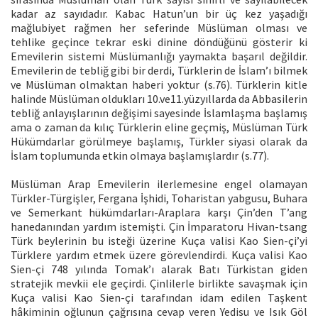
kadar az sayıdadır. Kabac Hatun’un bir üç kez yaşadığı
mağlubiyet rağmen her seferinde Müslüman olması ve
tehlike geçince tekrar eski dinine döndüğünü gösterir ki
Emevilerin sistemi Müslümanlığı yaymakta başarıl değildir.
Emevilerin de tebliğ gibi bir derdi, Türklerin de İslam’ı bilmek
ve Müslüman olmaktan haberi yoktur (s.76). Türklerin kitle
halinde Müslüman oldukları 10.ve11.yüzyıllarda da Abbasilerin
tebliğ anlayışlarının değişimi sayesinde İslamlaşma başlamış
ama o zaman da kılıç Türklerin eline geçmiş, Müslüman Türk
Hükümdarlar görülmeye başlamış, Türkler siyasi olarak da
İslam toplumunda etkin olmaya başlamışlardır (s.77).
Müslüman Arap Emevilerin ilerlemesine engel olamayan
Türkler-Türgişler, Fergana İşhidi, Toharistan yabgusu, Buhara
ve Semerkant hükümdarları-Araplara karşı Çin’den T’ang
hanedanından yardım istemişti. Çin İmparatoru Hivan-tsang
Türk beylerinin bu isteği üzerine Kuça valisi Kao Sien-çi’yi
Türklere yardım etmek üzere görevlendirdi. Kuça valisi Kao
Sien-çi 748 yılında Tomak’ı alarak Batı Türkistan giden
stratejik mevkii ele geçirdi. Çinlilerle birlikte savaşmak için
Kuça valisi Kao Sien-çi tarafından idam edilen Taşkent
hâkiminin oğlunun çağrısına cevap veren Yedisu ve Isık Göl