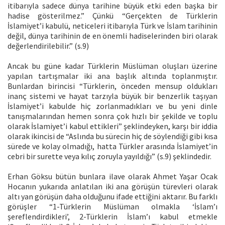
itibarıyla sadece dünya tarihine büyük etki eden başka bir
hadise gösterilmez.” Çünkü “Gerçekten de Türklerin
İslamiyet’i kabulü, neticeleri itibarıyla Türk ve İslam tarihinin
değil, dünya tarihinin de en önemli hadiselerinden biri olarak
değerlendirilebilir.” (s.9)
Ancak bu güne kadar Türklerin Müslüman oluşları üzerine
yapılan tartışmalar iki ana başlık altında toplanmıştır.
Bunlardan birincisi “Türklerin, önceden mensup oldukları
inanç sistemi ve hayat tarzıyla büyük bir benzerlik taşıyan
İslamiyet’i kabulde hiç zorlanmadıkları ve bu yeni dinle
tanışmalarından hemen sonra çok hızlı bir şekilde ve toplu
olarak İslamiyet’i kabul ettikleri” şeklindeyken, karşı bir iddia
olarak ikincisi de “Aslında bu sürecin hiç de söylendiği gibi kısa
sürede ve kolay olmadığı, hatta Türkler arasında İslamiyet’in
cebri bir surette veya kılıç zoruyla yayıldığı” (s.9) şeklindedir.
Erhan Göksu bütün bunlara ilave olarak Ahmet Yaşar Ocak
Hocanın yukarıda anlatılan iki ana görüşün türevleri olarak
altı yan görüşün daha olduğunu ifade ettiğini aktarır. Bu farklı
görüşler “1-Türklerin Müslüman olmakla ‘İslam’ı
şereflendirdikleri’, 2-Türklerin İslam’ı kabul etmekle