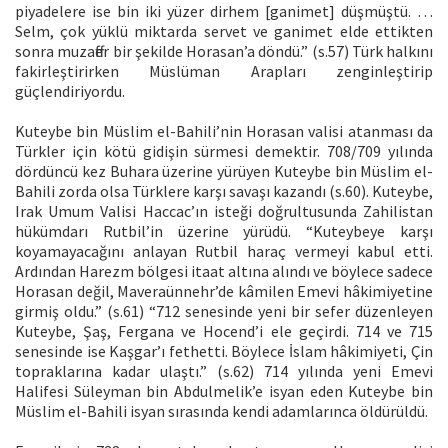
piyadelere ise bin iki yüzer dirhem [ganimet] düşmüştü. …
Selm, çok yüklü miktarda servet ve ganimet elde ettikten
sonra muzaffer bir şekilde Horasan’a döndü.” (s.57) Türk halkını
fakirleştirirken Müslüman Arapları zenginleştirip
güçlendiriyordu.
Kuteybe bin Müslim el-Bahili’nin Horasan valisi atanması da
Türkler için kötü gidişin sürmesi demektir. 708/709 yılında
dördüncü kez Buhara üzerine yürüyen Kuteybe bin Müslim el-
Bahili zorda olsa Türklere karşı savaşı kazandı (s.60). Kuteybe,
Irak Umum Valisi Haccac’ın isteği doğrultusunda Zahilistan
hükümdarı Rutbil’in üzerine yürüdü. “Kuteybeye karşı
koyamayacağını anlayan Rutbil haraç vermeyi kabul etti.
Ardından Harezm bölgesi itaat altına alındı ve böylece sadece
Horasan değil, Maveraünnehr’de kâmilen Emevi hâkimiyetine
girmiş oldu.” (s.61) “712 senesinde yeni bir sefer düzenleyen
Kuteybe, Şaş, Fergana ve Hocend’i ele geçirdi. 714 ve 715
senesinde ise Kaşgar’ı fethetti. Böylece İslam hâkimiyeti, Çin
topraklarına kadar ulaştı.” (s.62) 714 yılında yeni Emevi
Halifesi Süleyman bin Abdulmelik’e isyan eden Kuteybe bin
Müslim el-Bahili isyan sırasında kendi adamlarınca öldürüldü.