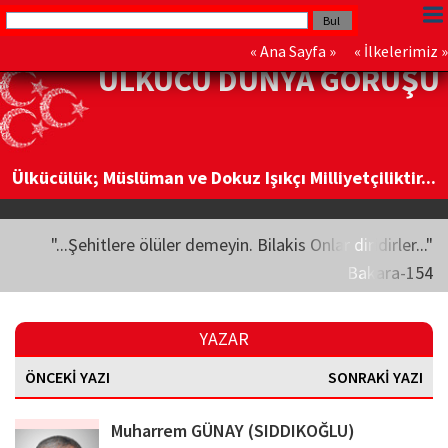
«
Ana Sayfa
» «
İlkelerimiz
»
ÜLKÜCÜ DÜNYA GÖRÜŞÜ
Ülkücülük; Müslüman ve Dokuz Işıkçı Milliyetçiliktir...
"...Şehitlere ölüler demeyin. Bilakis Onlar diridirler..."
Bakara-154
YAZAR
ÖNCEKİ YAZI
SONRAKİ YAZI
Muharrem GÜNAY (SIDDIKOĞLU)