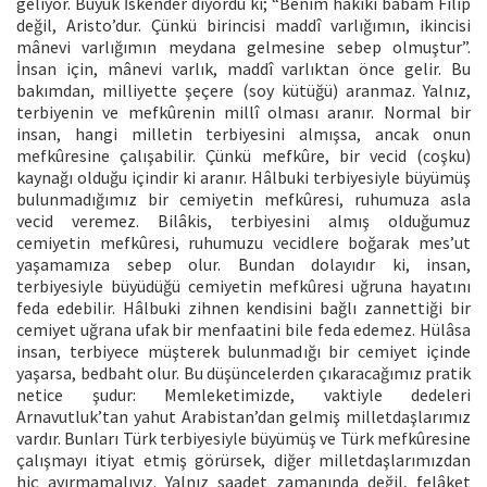
geliyor. Büyük İskender diyordu ki; “Benim hakîkî babam Filip
değil, Aristo’dur. Çünkü birincisi maddî varlığımın, ikincisi
mânevi varlığımın meydana gelmesine sebep olmuştur”.
İnsan için, mânevi varlık, maddî varlıktan önce gelir. Bu
bakımdan, milliyette şeçere (soy kütüğü) aranmaz. Yalnız,
terbiyenin ve mefkûrenin millî olması aranır. Normal bir
insan, hangi milletin terbiyesini almışsa, ancak onun
mefkûresine çalışabilir. Çünkü mefkûre, bir vecid (coşku)
kaynağı olduğu içindir ki aranır. Hâlbuki terbiyesiyle büyümüş
bulunmadığımız bir cemiyetin mefkûresi, ruhumuza asla
vecid veremez. Bilâkis, terbiyesini almış olduğumuz
cemiyetin mefkûresi, ruhumuzu vecidlere boğarak mes’ut
yaşamamıza sebep olur. Bundan dolayıdır ki, insan,
terbiyesiyle büyüdüğü cemiyetin mefkûresi uğruna hayatını
feda edebilir. Hâlbuki zihnen kendisini bağlı zannettiği bir
cemiyet uğrana ufak bir menfaatini bile feda edemez. Hülâsa
insan, terbiyece müşterek bulunmadığı bir cemiyet içinde
yaşarsa, bedbaht olur. Bu düşüncelerden çıkaracağımız pratik
netice şudur: Memleketimizde, vaktiyle dedeleri
Arnavutluk’tan yahut Arabistan’dan gelmiş milletdaşlarımız
vardır. Bunları Türk terbiyesiyle büyümüş ve Türk mefkûresine
çalışmayı itiyat etmiş görürsek, diğer milletdaşlarımızdan
hiç ayırmamalıyız. Yalnız saadet zamanında değil, felâket