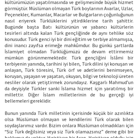
kültürümüzün yaşatılmasında ve gelişmesinde büyük hizmet
görmüştür. Müslüman olmayan Türk boylarının Avarlar, Uzlar,
Peçenekler, Kumanlar, Macarlar ve Bulgarların çoğunluğunun
nasıl eriyerek Türklüklerini yitirdiklerine tarih şahittir.
Bugünde başta Batı kültürünün ve yabancı kültürlerin
tesirleri altında kalan Türk gençliğinde de aynı tehlike söz
konusudur. Türk genci iyi bir dini eğitim ve terbiye almamışsa,
dini inancı zayıfsa erimeğe mahkûmdur. Bu günkü şartlarda
İslamiyet olmadan Türklüğümüzü de devam ettirmemiz
mümkün görünmemektedir. Türk gençliğini İslâmi bir
terbiyenin yanında, tarihini iyi bilen, Türk dilini iyi konuşan ve
anlayan, Türk töresini, Türk örf ve adetlerini benimseyen,
koruyan, yaşayan ve yaşatan, okuyan, bilgi ve teknoloji üreten
nesliler olarak yetiştirmek zorundayız. Kaşgarlı Mahmud’un
da deyişiyle Türkler sanki İslama hizmet için yaratılmış bir
millettir. Diğer İslam milletlerinin de bu gerçeği iyi
bellemeleri gereklidir.
Bunun yanında Türk milletinin içerisinde küçük bir azınlıkta
olsa Müslüman olmayan ve kendilerini Türk olarak bilen
soydaşlarımız vardır. Bizim onlara Müslüman olmadıkları için
“Siz Türk değilsiniz veya siz Türk olamazsınız” deme gibi bir
hakkımız da yoktur. Hıristiyan bir Arap, Hıristiyan olduğu için