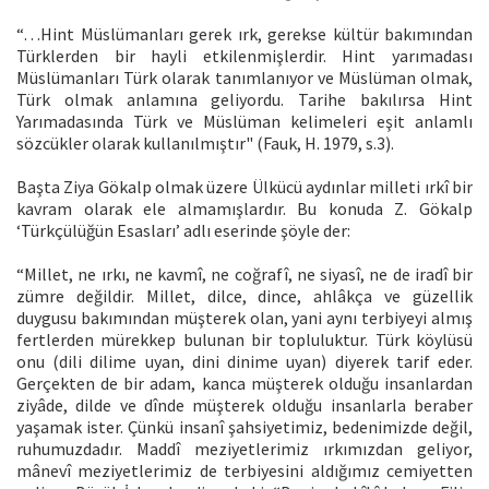
“…Hint Müslümanları gerek ırk, gerekse kültür bakımından
Türklerden bir hayli etkilenmişlerdir. Hint yarımadası
Müslümanları Türk olarak tanımlanıyor ve Müslüman olmak,
Türk olmak anlamına geliyordu. Tarihe bakılırsa Hint
Yarımadasında Türk ve Müslüman kelimeleri eşit anlamlı
sözcükler olarak kullanılmıştır" (Fauk, H. 1979, s.3).
Başta Ziya Gökalp olmak üzere Ülkücü aydınlar milleti ırkî bir
kavram olarak ele almamışlardır. Bu konuda Z. Gökalp
‘Türkçülüğün Esasları’ adlı eserinde şöyle der:
“Millet, ne ırkı, ne kavmî, ne coğrafî, ne siyasî, ne de iradî bir
zümre değildir. Millet, dilce, dince, ahlâkça ve güzellik
duygusu bakımından müşterek olan, yani aynı terbiyeyi almış
fertlerden mürekkep bulunan bir topluluktur. Türk köylüsü
onu (dili dilime uyan, dini dinime uyan) diyerek tarif eder.
Gerçekten de bir adam, kanca müşterek olduğu insanlardan
ziyâde, dilde ve dînde müşterek olduğu insanlarla beraber
yaşamak ister. Çünkü insanî şahsiyetimiz, bedenimizde değil,
ruhumuzdadır. Maddî meziyetlerimiz ırkımızdan geliyor,
mânevî meziyetlerimiz de terbiyesini aldığımız cemiyetten