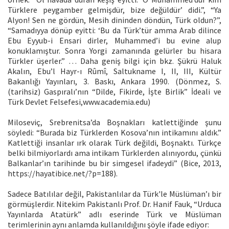
Türklere peygamber gelmişdür, bize değüldür’ didi.”, “Ya
Alyon! Sen ne gördün, Mesih dininden döndün, Türk oldun?”,
“Samadıyya dönüp eyitti: ‘Bu da Türk’tür amma Arab dilince
Ebu Eyyub-i Ensari dirler, Muhammed’i bu evine alup
konuklamıştur. Sonra Yorgi zamanında gelürler bu hisara
Türkler üşerler.” … Daha geniş bilgi için bkz. Şükrü Haluk
Akalın, Ebu’l Hayr-ı Rûmî, Saltukname I, II, III, Kültür
Bakanlığı Yayınları, 3. Baskı, Ankara 1990. (Dönmez, S.
(tarihsiz) Gaspıralı’nın “Dilde, Fikirde, İşte Birlik” İdeali ve
Türk Devlet Felsefesi,www.academia.edu)
Miloseviç, Srebrenitsa’da Boşnakları katlettiğinde şunu
söyledi: “Burada biz Türklerden Kosova’nın intikamını aldık.”
Katlettiği insanlar ırk olarak Türk değildi, Boşnaktı. Türkçe
belki bilmiyorlardı ama intikam Türklerden alınıyordu, çünkü
Balkanlar’ın tarihinde bu bir simgesel ifadeydi” (Bice, 2013,
https://hayatibice.net/?p=188).
Sadece Batılılar değil, Pakistanlılar da Türk'le Müslüman’ı bir
görmüşlerdir. Nitekim Pakistanlı Prof. Dr. Hanif Fauk, “Urduca
Yayınlarda Atatürk” adlı eserinde Türk ve Müslüman
terimlerinin aynı anlamda kullanıldığını şöyle ifade ediyor: