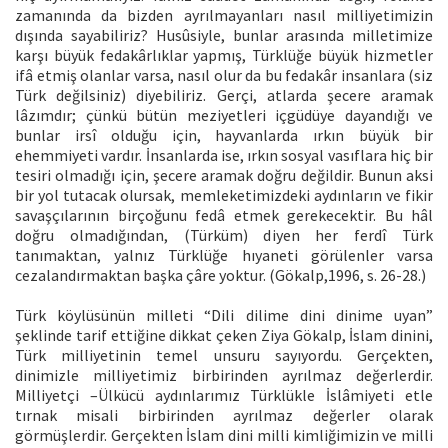
zamanında da bizden ayrılmayanları nasıl milliyetimizin
dışında sayabiliriz? Husûsiyle, bunlar arasında milletimize
karşı büyük fedakârlıklar yapmış, Türklüğe büyük hizmetler
ifâ etmiş olanlar varsa, nasıl olur da bu fedakâr insanlara (siz
Türk değilsiniz) diyebiliriz. Gerçi, atlarda şecere aramak
lâzımdır; çünkü bütün meziyetleri içgüdüye dayandığı ve
bunlar irsî olduğu için, hayvanlarda ırkın büyük bir
ehemmiyeti vardır. İnsanlarda ise, ırkın sosyal vasıflara hiç bir
tesiri olmadığı için, şecere aramak doğru değildir. Bunun aksi
bir yol tutacak olursak, memleketimizdeki aydınların ve fikir
savaşçılarının birçoğunu fedâ etmek gerekecektir. Bu hâl
doğru olmadığından, (Türküm) diyen her ferdî Türk
tanımaktan, yalnız Türklüğe hıyaneti görülenler varsa
cezalandırmaktan başka çâre yoktur. (Gökalp,1996, s. 26-28.)
Türk köylüsünün milleti “Dili dilime dini dinime uyan”
şeklinde tarif ettiğine dikkat çeken Ziya Gökalp, İslam dinini,
Türk milliyetinin temel unsuru sayıyordu. Gerçekten,
dinimizle milliyetimiz birbirinden ayrılmaz değerlerdir.
Milliyetçi –Ülkücü aydınlarımız Türklükle İslâmiyeti etle
tırnak misali birbirinden ayrılmaz değerler olarak
görmüşlerdir. Gerçekten İslam dini milli kimliğimizin ve milli