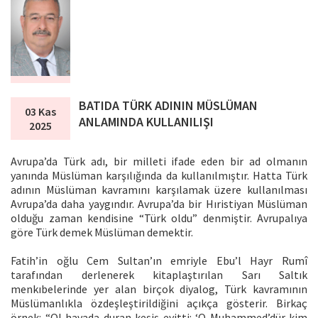
BATIDA TÜRK ADININ MÜSLÜMAN
03 Kas
ANLAMINDA KULLANILIŞI
2025
Avrupa’da Türk adı, bir milleti ifade eden bir ad olmanın
yanında Müslüman karşılığında da kullanılmıştır. Hatta Türk
adının Müslüman kavramını karşılamak üzere kullanılması
Avrupa’da daha yaygındır. Avrupa’da bir Hıristiyan Müslüman
olduğu zaman kendisine “Türk oldu” denmiştir. Avrupalıya
göre Türk demek Müslüman demektir.
Fatih’in oğlu Cem Sultan’ın emriyle Ebu’l Hayr Rumî
tarafından derlenerek kitaplaştırılan Sarı Saltık
menkıbelerinde yer alan birçok diyalog, Türk kavramının
Müslümanlıkla özdeşleştirildiğini açıkça gösterir. Birkaç
örnek: “Ol havada duran keşiş eyitti: ‘O Muhammed’dür kim