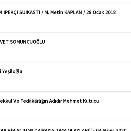
İ İPEKÇİ SUİKASTI / M. Metin KAPLAN / 28 Ocak 2018
RVET SOMUNCUOĞLU
i Yeşiloğlu
ekkül Ve Fedâkârlığın Adıdır Mehmet Kutucu
KA BİR AÇIDAN “3 MAYIS 1944 OLAYLARI” - 03 Mayıs 2020