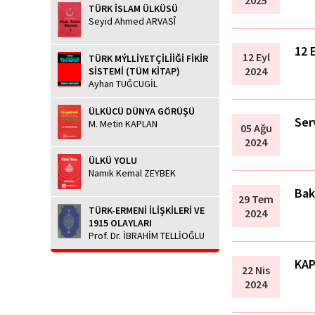
2025
TÜRK İSLAM ÜLKÜSÜ
Seyid Ahmed ARVASÎ
12 
12 Eyl
TÜRK MÝLLİYETÇİLİİĞİ FİKİR
2024
SİSTEMİ (TÜM KİTAP)
Ayhan TUĞCUGİL
ÜLKÜCÜ DÜNYA GÖRÜŞÜ
Ser
M. Metin KAPLAN
05 Ağu
2024
ÜLKÜ YOLU
Namık Kemal ZEYBEK
Bak
29 Tem
TÜRK-ERMENİ İLİŞKİLERİ VE
2024
1915 OLAYLARI
Prof. Dr. İBRAHİM TELLİOĞLU
KAP
22 Nis
2024