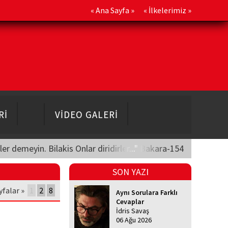
«
Ana Sayfa
» «
İlkelerimiz
»
Rİ
VİDEO GALERİ
üler demeyin. Bilakis Onlar diridirler..." Bakara-154
SON YAZI
yfalar »
1
2
8
Aynı Sorulara Farklı
Cevaplar
İdris Savaş
06 Ağu 2026