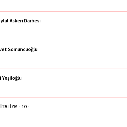
Eylül Askeri Darbesi
vet Somuncuoğlu
i Yeşiloğlu
İTALİZM - 10 -