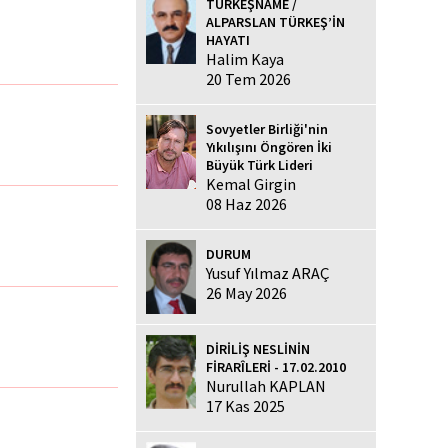
TÜRKEŞNAME /
ALPARSLAN TÜRKEŞ’İN
HAYATI
Halim Kaya
20 Tem 2026
Sovyetler Birliği'nin
Yıkılışını Öngören İki
Büyük Türk Lideri
Kemal Girgin
08 Haz 2026
DURUM
Yusuf Yılmaz ARAÇ
26 May 2026
DİRİLİŞ NESLİNİN
FİRARÎLERİ - 17.02.2010
Nurullah KAPLAN
17 Kas 2025