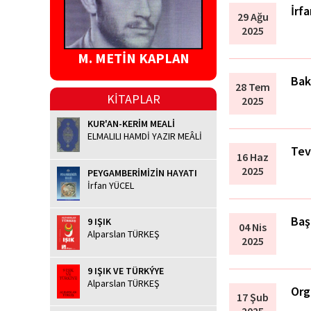
İrf
29 Ağu
2025
M. METİN KAPLAN
Bak
28 Tem
KİTAPLAR
2025
KUR'AN-KERİM MEALİ
ELMALILI HAMDİ YAZIR MEÂLİ
Tev
16 Haz
2025
PEYGAMBERİMİZİN HAYATI
İrfan YÜCEL
Baş
9 IŞIK
04 Nis
Alparslan TÜRKEŞ
2025
9 IŞIK VE TÜRKÝYE
Alparslan TÜRKEŞ
Org
17 Şub