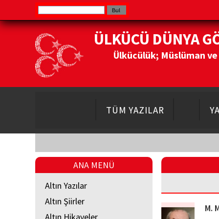
ÜLKÜCÜ DÜNYA G
Ülkücülük; Müslüman ve Do
TÜM YAZILAR
Y
ANA MENÜ
Altın Yazılar
Altın Şiirler
M. 
Altın Hikayeler