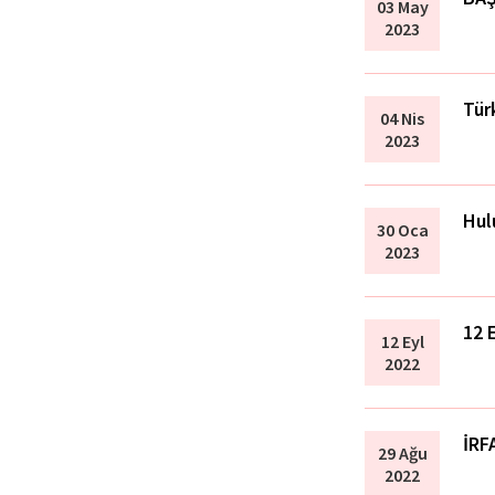
03 May
2023
Tür
04 Nis
2023
Hul
30 Oca
2023
12 
12 Eyl
2022
İRF
29 Ağu
2022