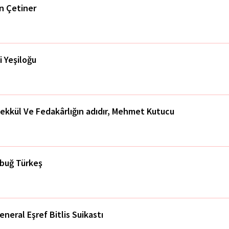
an Çetiner
i Yeşiloğu
ekkül Ve Fedakârlığın adıdır, Mehmet Kutucu
buğ Türkeş
eneral Eşref Bitlis Suikastı