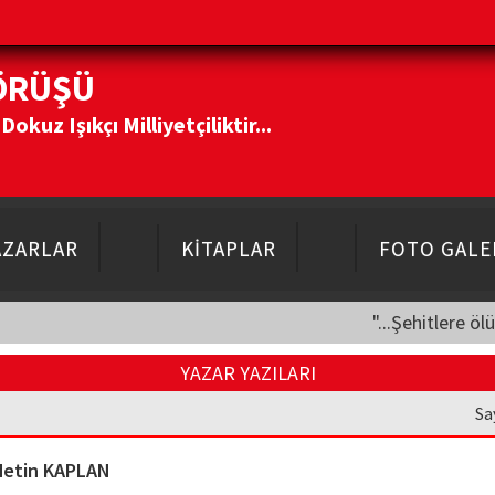
ÖRÜŞÜ
kuz Işıkçı Milliyetçiliktir...
AZARLAR
KİTAPLAR
FOTO GALE
"...Şehitlere öl
YAZAR YAZILARI
Sa
Metin KAPLAN