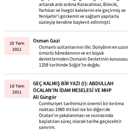
artarak ardı ardına Karacahisar, Bilecik,
Yarhisar ve İnegöl kalelerini ele geçirmiş ve
Yenişehir'i görkemli ve sağlam yapılarla
süsleyip kendine başkent edinmişti.
Osman Gazi
25 Tem
Osmanlı sultanlarının ilki. Dünyânın en uzun
2011
ömürlü hânedanının ve en büyük
devletlerinden Osmanlı Devletinin kurucusu.
1258 tarihinde Söğüt’te doğdu.
GEÇ KALMIŞ BİR YAZI (I): ABDULLAH
18 Tem
ÖCALAN’IN İDAM MESELESİ VE MHP
2011
Ali Güngör
Cumhuriyet tarihimizin önemli bir kırılma
noktası 1980 ihtilali ise bir diğeri de
Öcalan’ın yakalanması ve sonrasında
başlatılan süreç olarak tarihe geçecektir
sanırım.