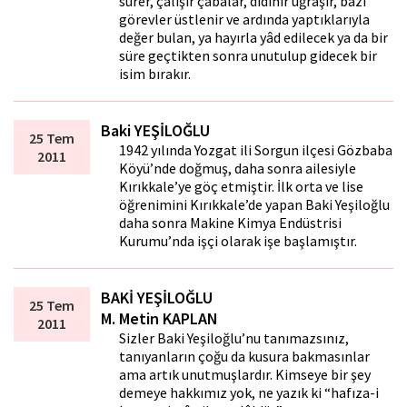
sürer, çalışır çabalar, didinir uğraşır, bazı
görevler üstlenir ve ardında yaptıklarıyla
değer bulan, ya hayırla yâd edilecek ya da bir
süre geçtikten sonra unutulup gidecek bir
isim bırakır.
Baki YEŞİLOĞLU
25 Tem
1942 yılında Yozgat ili Sorgun ilçesi Gözbaba
2011
Köyü’nde doğmuş, daha sonra ailesiyle
Kırıkkale’ye göç etmiştir. İlk orta ve lise
öğrenimini Kırıkkale’de yapan Baki Yeşiloğlu
daha sonra Makine Kimya Endüstrisi
Kurumu’nda işçi olarak işe başlamıştır.
BAKİ YEŞİLOĞLU
25 Tem
M. Metin KAPLAN
2011
Sizler Baki Yeşiloğlu’nu tanımazsınız,
tanıyanların çoğu da kusura bakmasınlar
ama artık unutmuşlardır. Kimseye bir şey
demeye hakkımız yok, ne yazık ki “hafıza-i