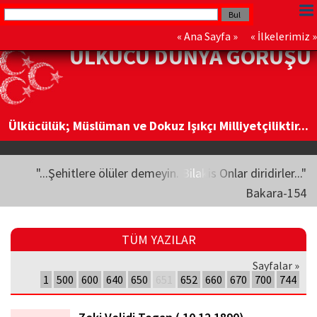
«
Ana Sayfa
» «
İlkelerimiz
»
ÜLKÜCÜ DÜNYA GÖRÜŞÜ
Ülkücülük; Müslüman ve Dokuz Işıkçı Milliyetçiliktir...
"...Şehitlere ölüler demeyin. Bilakis Onlar diridirler..."
Bakara-154
TÜM YAZILAR
Sayfalar »
1
500
600
640
650
651
652
660
670
700
744