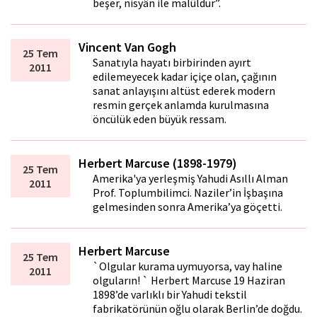
beşer, nisyân ile malûldür”.
Vincent Van Gogh
25 Tem
Sanatıyla hayatı birbirinden ayırt
2011
edilemeyecek kadar içiçe olan, çağının
sanat anlayışını altüst ederek modern
resmin gerçek anlamda kurulmasına
öncülük eden büyük ressam.
Herbert Marcuse (1898-1979)
25 Tem
Amerika'ya yerleşmiş Yahudi Asıllı Alman
2011
Prof. Toplumbilimci. Naziler’in İşbaşına
gelmesinden sonra Amerika’ya göçetti.
Herbert Marcuse
25 Tem
`Olgular kurama uymuyorsa, vay haline
2011
olguların! ` Herbert Marcuse 19 Haziran
1898’de varlıklı bir Yahudi tekstil
fabrikatörünün oğlu olarak Berlin’de doğdu.