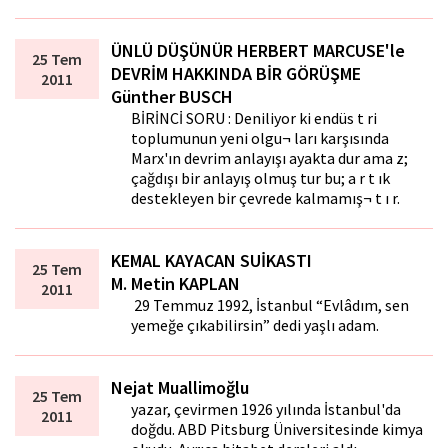
ÜNLÜ DÜŞÜNÜR HERBERT MARCUSE'le
25 Tem
DEVRİM HAKKINDA BİR GÖRÜŞME
2011
Günther BUSCH
BİRİNCİ SORU : Deniliyor ki endüs t ri
toplumunun yeni olgu¬ ları karşısında
Marx'ın devrim anlayışı ayakta dur ama z;
çağdışı bir anlayış olmuş tur bu; a r t ık
destekleyen bir çevrede kalmamış¬ t ı r.
KEMAL KAYACAN SUİKASTI
25 Tem
M. Metin KAPLAN
2011
29 Temmuz 1992, İstanbul “Evlâdım, sen
yemeğe çıkabilirsin” dedi yaşlı adam.
Nejat Muallimoğlu
25 Tem
yazar, çevirmen 1926 yılında İstanbul'da
2011
doğdu. ABD Pitsburg Üniversitesinde kimya