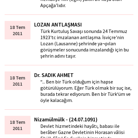
Apçağa'lıdır.
LOZAN ANTLAŞMASI
18 Tem
Türk Kurtuluş Savaşı sonunda 24 Temmuz
2011
1923'tc imzalanan antlaşma. İsviçre'nin
Lozan (Lausanne) şehrinde ya¬pılan
görüşmeler sonucunda imzalandığı için bu
şehrin adını taşır.
Dr. SADIK AHMET
18 Tem
“... Ben bir Türk olduğum için hapse
2011
götürülüyorum. Eğer Türk olmak bir suç ise,
burada tekrar ediyorum. Ben bir Türk‘üm ve
öyle kalacağım.
Nizamülmülk - (24.07.1091)
18 Tem
Devlet hizmetindeki hayâtı, babası ile
2011
berâber Gazne Devletinin Horasan vâlisi