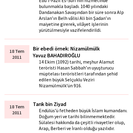
Ebü’l-Fâzıl Es-Suri’nin hizmetinde
bulunmakla başladı. 1040 yılındaki
Dandanakan Savaşından bir süre sonra Alp
Arslan’ın Belh vâlisi Ali bin Şadan’ın
maiyetine girerek, vilâyet işlerinin
yürütülmesiyle vazifelendirildi.
Bir ebedi örnek: Nizamülmülk
18 Tem
Yavuz BAHADIROĞLU
2011
14 Ekim (1092) tarihi, meşhur Alamut
teröristi Hasan Sabbah’ın uyuşturucu
müptelası teröristleri tarafından şehid
edilen büyük Selçuklu Veziri
Nizamülmülk’ün 916.
Tarık bin Ziyad
18 Tem
Endülüs’ü fetheden büyük İslam kumandanı.
2011
Doğum yeri ve tarihi bilinmemektedir.
Sülalesi hakkında da çeşitli rivayetler olup,
Arap, Berberi ve İranlı olduğu yazılıdır.