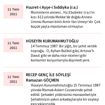
Hazret-i Ayşe-i Sıddıyka (r.a.)
11 Tem
Müminlerin annesi... Hz.Ebubekir (r.a.)'ın
2011
kızı. 612 yılında Mekke'de doğdu Annesi
Ümmü Ruman binti Amir Ibn Umeyr'dir. Çok
küçük yaşta müslüman olmuştur.
HÜSEYİN KURUMAHMUTOĞLU
11 Tem
14 Temmuz 1987. Bir yiğit, bir şehit verdik
2011
toprağa... O, Ayhan Bülbül gibi, Artova'lı
Davut gibi ve daha nice niceleri gibi
komunist kurşunlarıyla düşmedi yere.
RECEP GENÇ İLE SÖYLEŞİ
11 Tem
Ramazan GÖÇMEN
2011
Hüseyin Kurumahmutoğlu 15 Temmuz 1987
yılında Mamak Askeri Cezaevinde şehid
edildi. Şehadet yıldönümü münasebetiyle
Şehidimizin yakın arkadaşlarıyla bir söyleşi
gerçekleştirdik.