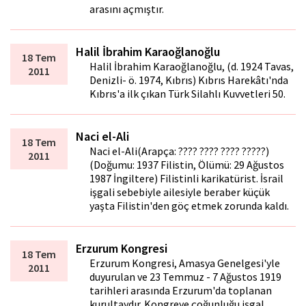
arasını açmıştır.
Halil İbrahim Karaoğlanoğlu
18 Tem
Halil İbrahim Karaoğlanoğlu, (d. 1924 Tavas,
2011
Denizli- ö. 1974, Kıbrıs) Kıbrıs Harekâtı'nda
Kıbrıs'a ilk çıkan Türk Silahlı Kuvvetleri 50.
Naci el-Ali
18 Tem
Naci el-Ali(Arapça: ???? ???? ???? ?????)
2011
(Doğumu: 1937 Filistin, Ölümü: 29 Ağustos
1987 İngiltere) Filistinli karikatürist. İsrail
işgali sebebiyle ailesiyle beraber küçük
yaşta Filistin'den göç etmek zorunda kaldı.
Erzurum Kongresi
18 Tem
Erzurum Kongresi, Amasya Genelgesi'yle
2011
duyurulan ve 23 Temmuz - 7 Ağustos 1919
tarihleri arasında Erzurum'da toplanan
kurultaydır. Kongreye çoğunluğu işgal