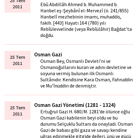
25 Tem
Ebû Abdillâh Ahmed b. Muhammed b.
2011
Hanbel eş-Şeybânî el-Mervezî (ö. 241/855)
Hanbelî mezhebinin imamı, muhaddis,
fakih. [443] Hayatı 164 (780) yılı
Rebîülevvelinde (veya Rebîülâhir) Bağdat'ta
doğdu.
Osman Gazi
25 Tem
Osman Bey, Osmanlı Devleti’ni ve
2011
Osmanoğullarını kuran ve adını devletine ve
soyuna vermiş bulunan ilk Osmanlı
Sultânıdır. Kendisine Kara Osman, Fahruddin
ve Mu’înüddin de denmiştir.
Osman Gazi Yönetimi (1281 - 1324)
25 Tem
Ertuğrul Gazi H. 680/M. 1281’de ölünce oğlu
2011
Osman Gazi kabilenin beyi oldu ve bu
durumu Selçuklu Sultanı da onayladı. Osman
Gazi de babası gibi gaza ve savaşı kendine
uğraş edinmekle gitgide değeri, ünü ve gücü