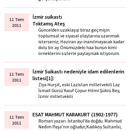
İzmir suikastı
11 Tem
Toktamış Ateş
2011
Güncelden uzaklaşıp biraz geçmişin
toplumsal ve siyasal olaylarına uzanmak
isterseniz; Haziran ayı inanılmayacak kadar
dolu bir ay. Önümüzdeki hafta bunun kimi
örneklerini sizlerle paylaşmak istiyorum.
İzmir Suikastı nedeniyle idam edilenlerin
11 Tem
listesi[1]:
2011
Ziya Hurşit, eski Lazistan milletvekili Laz
İsmail Gürcü Yusuf Çopur Hilmi Şükrü Bey,
İzmir milletvekili
ESAT MAHMUT KARAKURT (1902-1977)
11 Tem
Roman yazarı. İstanbul’da doğdu. Mahmud
2011
Nedim Paşa’nın oğludur,Kadıköy Sultanîsi,