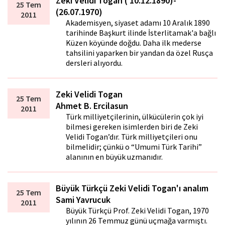
Zeki Velidi Togan ( 10.12.1890)-
25 Tem
(26.07.1970)
2011
Akademisyen, siyaset adamı 10 Aralık 1890
tarihinde Başkurt ilinde İsterlitamak'a bağlı
Küzen köyünde doğdu. Daha ilk mederse
tahsilini yaparken bir yandan da özel Rusça
dersleri alıyordu.
Zeki Velidi Togan
25 Tem
Ahmet B. Ercilasun
2011
Türk milliyetçilerinin, ülkücülerin çok iyi
bilmesi gereken isimlerden biri de Zeki
Velidi Togan’dır. Türk milliyetçileri onu
bilmelidir; çünkü o “Umumi Türk Tarihi”
alanının en büyük uzmanıdır.
Büyük Türkçü Zeki Velidi Togan'ı analım
25 Tem
Sami Yavrucuk
2011
Büyük Türkçü Prof. Zeki Velidi Togan, 1970
yılının 26 Temmuz günü uçmağa varmıştı.