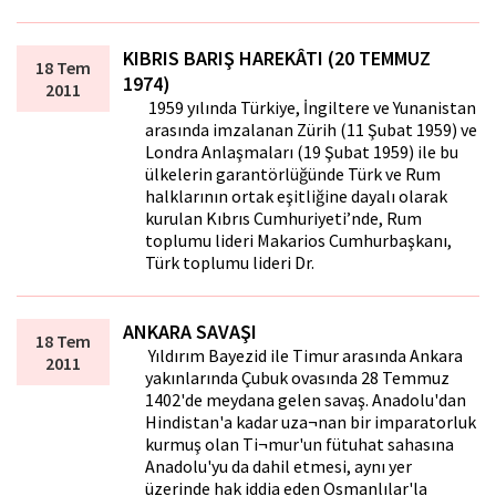
KIBRIS BARIŞ HAREKÂTI (20 TEMMUZ
18 Tem
1974)
2011
1959 yılında Türkiye, İngiltere ve Yunanistan
arasında imzalanan Zürih (11 Şubat 1959) ve
Londra Anlaşmaları (19 Şubat 1959) ile bu
ülkelerin garantörlüğünde Türk ve Rum
halklarının ortak eşitliğine dayalı olarak
kurulan Kıbrıs Cumhuriyeti’nde, Rum
toplumu lideri Makarios Cumhurbaşkanı,
Türk toplumu lideri Dr.
ANKARA SAVAŞI
18 Tem
Yıldırım Bayezid ile Timur arasında Ankara
2011
yakınlarında Çubuk ovasında 28 Temmuz
1402'de meydana gelen savaş. Anadolu'dan
Hindistan'a kadar uza¬nan bir imparatorluk
kurmuş olan Ti¬mur'un fütuhat sahasına
Anadolu'yu da dahil etmesi, aynı yer
üzerinde hak iddia eden Osmanlılar'la