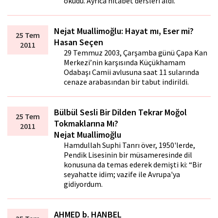
okudu. Ayrıca hitabet dersleri aldı.
Nejat Muallimoğlu: Hayat mı, Eser mi?
25 Tem
Hasan Seçen
2011
29 Temmuz 2003, Çarşamba günü Çapa Kan
Merkezi’nin karşısında Küçükhamam
Odabaşı Camii avlusuna saat 11 sularında
cenaze arabasından bir tabut indirildi.
Bülbül Sesli Bir Dilden Tekrar Moğol
25 Tem
Tokmaklarına Mı?
2011
Nejat Muallimoğlu
Hamdullah Suphi Tanrı över, 1950'lerde,
Pendik Lisesinin bir müsameresinde dil
konusuna da temas ederek demişti ki: “Bir
seyahatte idim; vazife ile Avrupa'ya
gidiyordum.
AHMED b. HANBEL