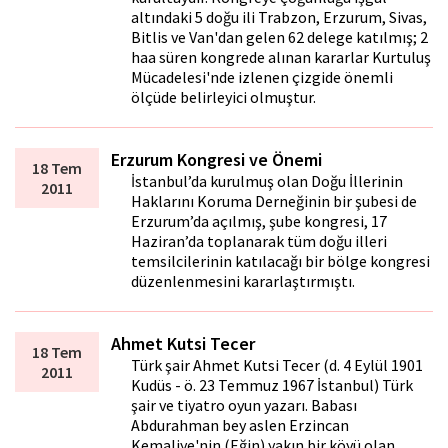
altındaki 5 doğu ili Trabzon, Erzurum, Sivas,
Bitlis ve Van'dan gelen 62 delege katılmış; 2
hafta süren kongrede alınan kararlar Kurtuluş
Mücadelesi'nde izlenen çizgide önemli
ölçüde belirleyici olmuştur.
Erzurum Kongresi ve Önemi
18 Tem
İstanbul’da kurulmuş olan Doğu İllerinin
2011
Haklarını Koruma Derneğinin bir şubesi de
Erzurum’da açılmış, şube kongresi, 17
Haziran’da toplanarak tüm doğu illeri
temsilcilerinin katılacağı bir bölge kongresi
düzenlenmesini kararlaştırmıştı.
Ahmet Kutsi Tecer
18 Tem
Türk şair Ahmet Kutsi Tecer (d. 4 Eylül 1901
2011
Kudüs - ö. 23 Temmuz 1967 İstanbul) Türk
şair ve tiyatro oyun yazarı. Babası
Abdurahman bey aslen Erzincan
Kemaliye'nin (Eğin) yakın bir köyü olan