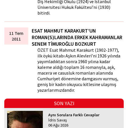
Diş Hekimliği Okulu (1924) ve İstanbul
Üniversitesi Hukuk Fakültesi’ni (1930)
bitirdi.
ESAT MAHMUT KARAKURT’UN
11 Tem
ROMAN(S)LARINDA ERKEK KAHRAMANLAR
2011
SENEM TİMUROĞLU BOZKURT
ÖZET Esat Mahmut Karakurt (1902-1977),
ilk öykü kitabı Aşkın Alevleri’ni 1926 yılında
yayımladıktan sonra 1960 yılına kadar
kaleme aldığı toplam 16 romanıyla, aşk,
macera ve casusluk romanları alanında
Cumhuriyet dönemine damgasını vurmuş,
geniş bir kadın okuyucu kitlesine ulaşmış
yazarlarımızdandır.
SON YAZI
Aynı Sorulara Farklı Cevaplar
İdris Savaş
06 Ağu 2026