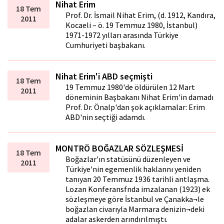
Nihat Erim
18 Tem
Prof. Dr. İsmail Nihat Erim, (d. 1912, Kandıra,
2011
Kocaeli – ö. 19 Temmuz 1980, İstanbul)
1971-1972 yılları arasında Türkiye
Cumhuriyeti başbakanı.
Nihat Erim'i ABD seçmişti
18 Tem
19 Temmuz 1980'de öldürülen 12 Mart
2011
döneminin Başbakanı Nihat Erim'in damadı
Prof. Dr. Önalp'dan şok açıklamalar: Erim
ABD'nin seçtiği adamdı.
MONTRÖ BOĞAZLAR SÖZLEŞMESİ
18 Tem
Boğazlar'ın statüsünü düzenleyen ve
2011
Türkiye'nin egemenlik haklannı yeniden
tanıyan 20 Temmuz 1936 tarihli antlaşma.
Lozan Konferansfnda imzalanan (1923) ek
sözleşmeye göre İstanbul ve Çanakka¬le
boğazlan civarıyla Marmara denizin¬deki
adalar askerden arındırılmıştı.