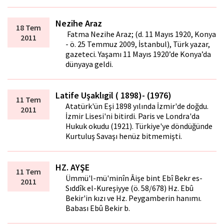
Nezihe Araz
18 Tem
Fatma Nezihe Araz; (d. 11 Mayıs 1920, Konya
2011
- ö. 25 Temmuz 2009, İstanbul), Türk yazar,
gazeteci. Yaşamı 11 Mayıs 1920’de Konya’da
dünyaya geldi.
Latife Uşaklıgil ( 1898)- (1976)
11 Tem
Atatürk'ün Eşi 1898 yılında İzmir'de doğdu.
2011
İzmir Lisesi'ni bitirdi. Paris ve Londra'da
Hukuk okudu (1921). Türkiye'ye döndüğünde
Kurtuluş Savaşı henüz bitmemişti.
HZ. AYŞE
11 Tem
Ümmü'l-mü'minîn Âişe bint Ebî Bekr es-
2011
Sıddîk el-Kureşiyye (ö. 58/678) Hz. Ebû
Bekir'in kızı ve Hz. Peygamberin hanımı.
Babası Ebû Bekir b.