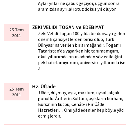
Aylar yıllar ne çabuk geçiyor, üçgün sonra
aramızdan ayrılalı otuz dokuz yıl oluyor.
ZEKİ VELİDİ TOGAN ve EDEBİYAT
25 Tem
Zeki Velidi Togan 100 yılda bir dünyaya gelen
2011
önemli şahsiyetlerden birisi olup, Türk
Dünyası’na verilen bir armağandır. Togan’ı
Tataristan’da yaşarken hiç tanımamışım,
okul yıllarımda onun adından söz edildiğini
pek hatırlamıyorum, üniversite yıllarında ise
Z.
Hz. Üftade
25 Tem
Üftâde, düşmüş, aşık, mazlum, uysal, alçak
2011
gönüllü. Âriflerin Sultanı, aşıkların burhanı,
Bursa’nın kutbu, Cenâb-ı Pir Üftâde
Hazretleri… Onu yãd edenler hep böyle yãd
etmişlerdir.