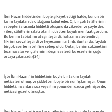
İbni Hazm hiddetinden böyle şikâyet ettiği halde, bunun bir
kı­sım faydaları da olduğunu kabul eder. O, bir çok teliflerinin
sebep­leri arasında hiddetli oluşunu da zikreder ve şöyle der:
«Ben, câhil­lerin sıfatı olan hiddetten büyük menfaat gördüm.
Bu benim tabia­tımı ateşinleştirdi, hafızamı alevlendirdi,
fikrimi cevvalleştirdi ve heyecanımı artırdı. Bunlar da, faydalı
birçok eserlerin telifine se­bep oldu. Onlar, benim sükûnetimi
bozmasalar ve iç âlemimi deşmeaelerdi bu eserlerin çoğu
ortaya çıkmazdı»[34]
İşte İbni Hazm´in hiddetinin böyle bir takım faydalı
neticeleri olmuş ve şiddetten böyle bir nur fışkırmıştır. Onun
hiddeti, insan­lara söz veya ilim yönünden üzücü gelmişse de,
neticesi güzel olmuş­tur.
İbni Hazm´in yetişme tarzı, ailesinin mazisi, ruhî temayülü