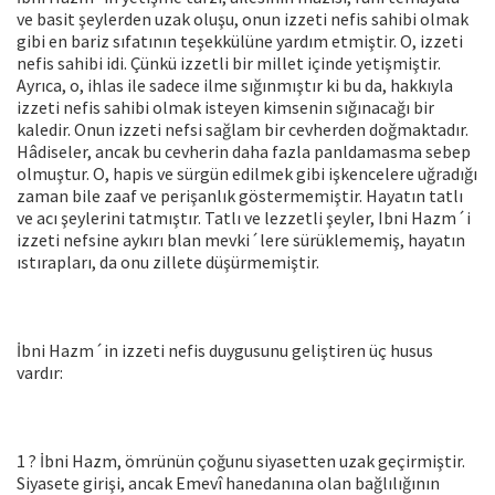
ve basit şeylerden uzak oluşu, onun izzeti nefis sahibi olmak
gibi en bariz sıfatının teşekkülüne yardım etmiştir. O, izzeti
nefis sahibi idi. Çünkü izzetli bir millet içinde yetişmiştir.
Ayrıca, o, ihlas ile sa­dece ilme sığınmıştır ki bu da, hakkıyla
izzeti nefis sahibi olmak isteyen kimsenin sığınacağı bir
kaledir. Onun izzeti nefsi sağlam bir cevherden doğmaktadır.
Hâdiseler, ancak bu cevherin daha fazla panldamasma sebep
olmuştur. O, hapis ve sürgün edilmek gibi iş­kencelere uğradığı
zaman bile zaaf ve perişanlık göstermemiştir. Ha­yatın tatlı
ve acı şeylerini tatmıştır. Tatlı ve lezzetli şeyler, Ibni Hazm´i
izzeti nefsine aykırı blan mevki´lere sürüklememiş, hayatın
ıstırapları, da onu zillete düşürmemiştir.
İbni Hazm´in izzeti nefis duygusunu geliştiren üç husus
vardır:
1 ? İbni Hazm, ömrünün çoğunu siyasetten uzak geçirmiştir.
Siyasete girişi, ancak Emevî hanedanına olan bağlılığının