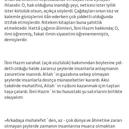
ihlasıdır. O, hak olduğuna inandığı şeyi, neticesi ister iyilik
ister kötülük olsun, açıkça söylerdi. Çağdaşları onun söz ve
kalemle görüşlerini ilân ederken çok şiddetli olduğunda
ittifak etmişlerdir. Nitekim kitapla­rı buna şahitlik
etmektedir. Hattâ çağının âlimleri, İbni Hazm hak­kında; O,
ilmi öğrenmiş, fakat ilmin siyasetini öğrenememiştir,
demişlerdir.
Îbni Hazm sarahat (açık sözlülük) bakımından böylesine şid­
detli olduğu halde zararsız şeylerde insanlarla anlaşmanın
zarure­tine inanırdı. Allah´ın gazabına sebep olmayan
şeylerde insanlarla dostça münasebetler kurardı. Aksi
takdirde muhalifini, Allah´ın rı­zâsını kazanmak için taştan
taşa çalardı. İbni Hazm´in bu hususta­ki şu satırlarını birlikte
okuyalım:
«Arkadaşa muhalefet´den, az - çok dünya ve âhiretine zararı
olma­yan şeylerde zamanın insanlarına muarız olmaktan