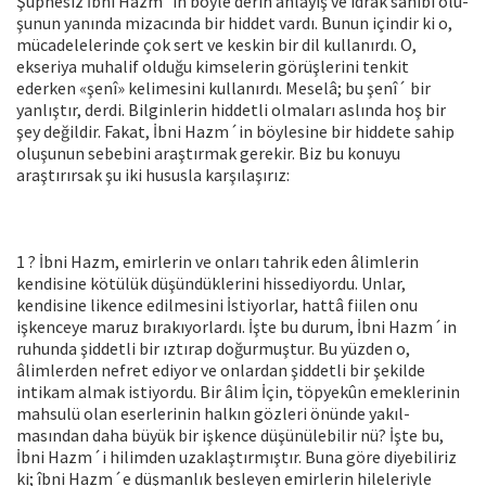
Şüphesiz İbni Hazm´in böyle derin anlayış ve idrak sahibi olu­
şunun yanında mizacında bir hiddet vardı. Bunun içindir ki o,
mü­cadelelerinde çok sert ve keskin bir dil kullanırdı. O,
ekseriya mu­halif olduğu kimselerin görüşlerini tenkit
ederken «şenî» kelimesi­ni kullanırdı. Meselâ; bu şenî´ bir
yanlıştır, derdi. Bilginlerin hiddet­li olmaları aslında hoş bir
şey değildir. Fakat, İbni Hazm´in böylesi­ne bir hiddete sahip
oluşunun sebebini araştırmak gerekir. Biz bu konuyu
araştırırsak şu iki hususla karşılaşırız:
1 ? İbni Hazm, emirlerin ve onları tahrik eden âlimlerin
kendisine kötülük düşündüklerini hissediyordu. Unlar,
kendisine liken­ce edilmesini İstiyorlar, hattâ fiilen onu
işkenceye maruz bırakıyor­lardı. İşte bu durum, İbni Hazm´in
ruhunda şiddetli bir ıztırap do­ğurmuştur. Bu yüzden o,
âlimlerden nefret ediyor ve onlardan şid­detli bir şekilde
intikam almak istiyordu. Bir âlim İçin, töpyekûn emeklerinin
mahsulü olan eserlerinin halkın gözleri önünde yakıl­
masından daha büyük bir işkence düşünülebilir nü? İşte bu,
İbni Hazm´i hilimden uzaklaştırmıştır. Buna göre diyebiliriz
ki; îbni Hazm´e düşmanlık besleyen emirlerin hileleriyle