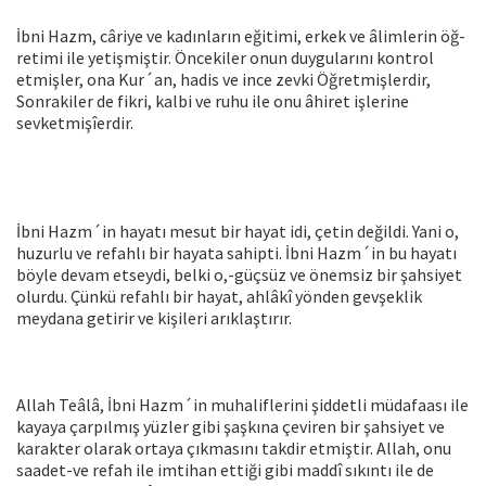
İbni Hazm, câriye ve kadınların eğitimi, erkek ve âlimlerin öğ­
retimi ile yetişmiştir. Öncekiler onun duygularını kontrol
etmişler, ona Kur´an, hadis ve ince zevki Öğretmişlerdir,
Sonrakiler de fikri, kalbi ve ruhu ile onu âhiret işlerine
sevketmişîerdir.
İbni Hazm´in hayatı mesut bir hayat idi, çetin değildi. Yani o,
huzurlu ve refahlı bir hayata sahipti. İbni Hazm´in bu hayatı
böyle devam etseydi, belki o,-güçsüz ve önemsiz bir şahsiyet
olurdu. Çün­kü refahlı bir hayat, ahlâkî yönden gevşeklik
meydana getirir ve ki­şileri arıklaştırır.
Allah Teâlâ, İbni Hazm´in muhaliflerini şiddetli müdafaası ile
kayaya çarpılmış yüzler gibi şaşkına çeviren bir şahsiyet ve
karak­ter olarak ortaya çıkmasını takdir etmiştir. Allah, onu
saadet-ve refah ile imtihan ettiği gibi maddî sıkıntı ile de