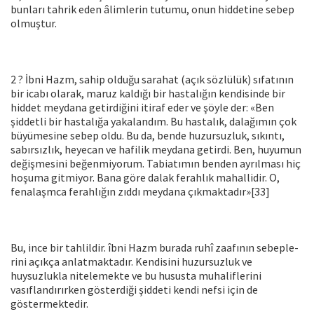
bunları tahrik eden âlimlerin tutumu, onun hiddetine sebep
olmuştur.
2 ? İbni Hazm, sahip olduğu sarahat (açık sözlülük) sıfatının
bir icabı olarak, maruz kaldığı bir hastalığın kendisinde bir
hiddet meydana getirdiğini itiraf eder ve şöyle der: «Ben
şiddetli bir has­talığa yakalandım. Bu hastalık, dalağımın çok
büyümesine sebep ol­du. Bu da, bende huzursuzluk, sıkıntı,
sabırsızlık, heyecan ve hafilik meydana getirdi. Ben, huyumun
değişmesini beğenmiyorum. Tabiatımın benden ayrılması hiç
hoşuma gitmiyor. Bana göre dalak ferahlık mahallidir. O,
fenalaşmca ferahlığın zıddı meydana çık­maktadır»[33]
Bu, ince bir tahlildir. îbni Hazm burada ruhî zaafının sebeple­
rini açıkça anlatmaktadır. Kendisini huzursuzluk ve
huysuzlukla ni­telemekte ve bu hususta muhaliflerini
vasıflandırırken gösterdiği şiddeti kendi nefsi için de
göstermektedir.