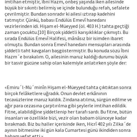
imtihan etmiştir, îbni Hazm, onbeş yaşında iken ailesinde
büyük bir sıkıntı belirmiş ve içinde bulunduğu refah, sefalete
çevrilmiştir. Bundan sonradır ki ailesi ıztırap kadehini
tatmıştır. Çünkü, babası Endülüs Emevî ha­nedanı
vezirlerinden idi. Hişam el-Müeyyed (öl. 403 H.) tahta geç­tiği
zaman çocuktu.[10] Birçok şiddetli karışıklıklar çıkmıştı. Bu
sırada Endülüs Emevî Halifesi, mânâsız bir isimden ibaret
olmuştu. Bundan sonra Emevî hanedanı mensupları arasında
şiddetli taht kavgaları başgöstermiştir. Bu konuda sözü İbni
Hazm´e bırakalım. O, ailesinin maruz kaldığı durumu büyük
bir tasvir gücüne sahip olan kalemiyle anlatırken şöyle der:
«Emiru´l-Mü´minîn Hişam el-Müeyyed tahta çıktıktan sonra
bir­çok felâketlere uğradık. Onun devlet erkânının
tecavüzlerine ma­ruz kaldık. Zindana atılma, sürgün edilme ve
ağır para cezasına çarptırılma gibi şeylerle imtihan edildik.
Fitne, alabildiğine şiddet­lenip her tarafı sardı. Bu fitne, bütün
insanları ve özellikle bizi, ve­zir olan babam ölünceye kadar
bırakmadı. Biz bu haller içerisinde iken, Hicrî 402 yılı Zilka´de
ayının bitmesine iki gün kala Cu­martesi günü ikindiden sonra
babam vefat etti.»