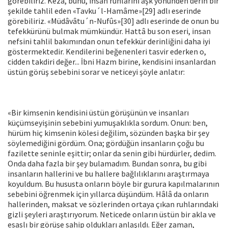
görebiliriz. Keza, bunu, insan ruhlarını aşk yönünden derin bir
şekilde tahlil eden «Tavku´l-Hamâme»[29] adlı eserinde
görebiliriz. «Müdâvâtu´n-Nufûs»[30] adlı eserinde de onun bu
tefekkürünü bulmak mümkün­dür. Hattâ bu son eseri, insan
nefsini tahlil bakımından onun tefek­kür derinliğini daha iyi
göstermektedir. Kendilerini beğenenleri tas­vir ederken o,
cidden takdiri değer... İbni Hazm birine, kendisini in­sanlardan
üstün görüş sebebini sorar ve neticeyi şöyle anlatır:
«Bir kimsenin kendisini üstün görüşünün ve insanları
küçümse­yişinin sebebini yumuşaklıkla sordum. Onun: ben,
hürüm hiç kim­senin kölesi değilim, sözünden başka bir şey
söylemediğini gördüm. Ona; gördüğün insanların çoğu bu
fazilette seninle eşittir; onlar da senin gibi hürdürler, dedim.
Onda daha fazla bir şey bulamadım. Bundan sonra, bu gibi
insanların hallerini ve bu hallere bağlılıkla­rını araştırmaya
koyuldum. Bu hususta onların böyle bir gurura ka­pılmalarının
sebebini öğrenmek için yıllarca düşündüm. Hâlâ da on­ların
hallerinden, maksat ve sözlerinden ortaya çıkan ruhlarındaki
gizli şeyleri araştırıyorum. Neticede onların üstün bir akla ve
esas­lı bir görüşe sahip oldukları anlaşıldı. Eğer zaman,