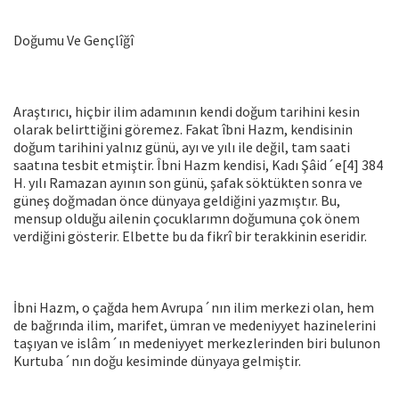
Doğumu Ve Gençlîğî
Araştırıcı, hiçbir ilim adamının kendi doğum tarihini kesin
ola­rak belirttiğini göremez. Fakat îbni Hazm, kendisinin
doğum tari­hini yalnız günü, ayı ve yılı ile değil, tam saati
saatına tesbit etmiş­tir. Îbni Hazm kendisi, Kadı Şâid´e[4] 384
H. yılı Ramazan ayının son günü, şafak söktükten sonra ve
güneş doğmadan önce dünyaya gel­diğini yazmıştır. Bu,
mensup olduğu ailenin çocuklarımn doğumu­na çok önem
verdiğini gösterir. Elbette bu da fikrî bir terakkinin eseridir.
İbni Hazm, o çağda hem Avrupa´nın ilim merkezi olan, hem
de bağrında ilim, marifet, ümran ve medeniyyet hazinelerini
taşıyan ve islâm´ın medeniyyet merkezlerinden biri bulunon
Kurtuba´nın doğu kesiminde dünyaya gelmiştir.