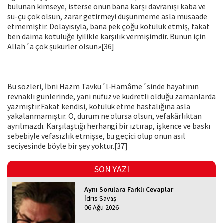
bulunan kimseye, isterse onun bana karşı davranışı kaba ve
su-çu çok olsun, zarar getirmeyi düşünmeme asla müsaade
etmemiştir. Dolayısıyla, bana pek çoğu kötülük etmiş, fakat
ben daima kötülüğe iyilikle karşılık vermişimdir. Bunun için
Allah´a çok şükürler ol­sun»[36]
Bu sözleri, İbni Hazm Tavku´l-Hamâme´sinde hayatının
revnaklı günlerinde, yani nüfuz ve kudretli olduğu zamanlarda
yazmıştır.Fakat kendisi, kötülük etme hastalığına asla
yakalanmamıştır. O, durum ne olursa olsun, vefakârlıktan
ayrılmazdı. Karşılaştığı her­hangi bir ıztırap, işkence ve baskı
sebebiyle vefasızlık etmişse, bu geçici olup onun asıl
seciyesinde böyle bir şey yoktur.[37]
SON YAZI
Aynı Sorulara Farklı Cevaplar
İdris Savaş
06 Ağu 2026