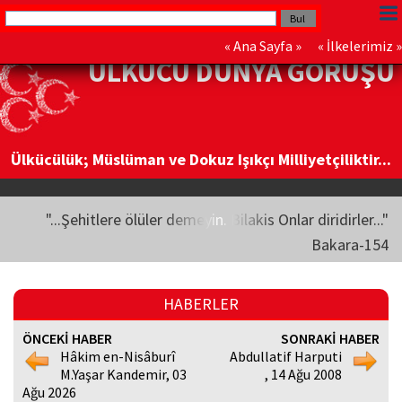
«
Ana Sayfa
» «
İlkelerimiz
»
ÜLKÜCÜ DÜNYA GÖRÜŞÜ
Ülkücülük; Müslüman ve Dokuz Işıkçı Milliyetçiliktir...
"...Şehitlere ölüler demeyin. Bilakis Onlar diridirler..."
Bakara-154
HABERLER
ÖNCEKİ HABER
SONRAKİ HABER
Hâkim en-Nisâburî
Abdullatif Harputi
M.Yaşar Kandemir, 03
, 14 Ağu 2008
Ağu 2026