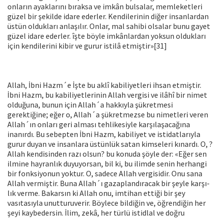
onların ayakla­rını bıraksa ve imkân bulsalar, memleketleri
güzel bir şekilde idare ederler. Kendilerinin diğer insanlardan
üstün oldukları anlaşılır. On­lar, mal sahibi olsalar bunu gayet
güzel idare ederler. îşte böyle im­kânlardan yoksun oldukları
için kendilerini kibir ve gurur istilâ et­miştir»[31]
Allah, İbni Hazm´e İşte bu aklî kabiliyetleri ihsan etmiştir.
İbni Hazm, bu kabiliyetlerinin Allah vergisi ve ilâhî bir nimet
olduğuna, bunun için Allah´a hakkıyla şükretmesi
gerektiğine; eğer o, Allah´a şükretmezse bu nimetleri veren
Allah´ın onları geri alması tehlike­siyle karşılaşacağına
inanırdı. Bu sebepten İbni Hazm, kabiliyet ve istidatlarıyla
gurur duyan ve insanlara üstünlük satan kimseleri kınardı. O, ?
Allah kendisinden razı olsun? bu konuda şöyle der: «Eğer sen
ilmine hayranlık duyuyorsan, bil ki, bu ilimde senin herhangi
bir fonksiyonun yoktur. O, sadece Allah vergisidir. Onu sana
Allah vermiştir. Buna Allah´ı gazaplandıracak bir şeyle karşı­
lık verme. Bakarsın ki Allah onu, imtihan ettiği bir şey
vasıtasıyla unutturuverir. Böylece bildiğin ve, öğrendiğin her
şeyi kaybedersin. İlim, zekâ, her türlü istidlal ve doğru