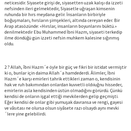
neticesi­dir. Siyasete girişi de, siyasetten uzak kalışı da izzeti
nefsinden ile­ri gelmektedir, Siyasetle uğraşan kimsenin
ruhunda bir hırs mey­dana gelir. İnsanların birbiriyle
boğuşmaları, hırsların şimşekleri, altında cereyan eder. Bir
Arap atasözünde: «Hırslar, insanların bo­yunlarını büktü.»
denilmektedir Ebu Muhammed İbni Hazm, siya­seti terkedip
ilme döndüğü gün izzeti nefsin muhkem kalesine sı­ğınmış
oldu.
2 ? Allah, îbni Hazm´e öyle bir güç ve fikri bir istidat vermiştir
ki o, bunlar için daima Allah´a hamdederdi. Âlimler, İbni
Hazm´e karşı emirleri tahrik ettikleri zaman o, kendisinin
hak ve ruh bakı­mından onlardan kuvvetli oldıiuğnu hisseder,
emirlerin asla kendi­sinden üstün olmadığını görürdü. Çünkü
kendisi de onların işgal ettiği mevkilerden gelip geçmişti.
Eğer kendisi de onlar gibi yumu­şak davransa ve rengi, gayesi
ve vâsıtası ne olursa olsun siyâsete razı olsaydı aynı mevki
´lere yine gelebilirdi.