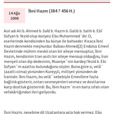
İbni Hazm (384 ? 456 H.)
14 Ağu
2008
Asıl adı Ali b. Ahmed b. Saîd b. Hazm b. Galib b. Salih b. Ebî
Süfyan b. Yezid olup künyesi Ebu Muhammed´dir. O,
eserlerinde kendisinden bu künye ile bahseder. Kısaca İbni
Hazm denmekle meşhurdur. Babası Ahmed[2] Endülüs Emevî
Devletinde mühim mevkii olan bir aileye mensuptur, İbni
Hazm, kendisinin tran asıllı bir aileye mensup olduuğnu, îran
menşeli olan dip dedesinin, Muaviye´nin kardeşi Yezid b. Ebi
Süfyan´m azatlısı bulunduğunu söy­ler. Buna göre o, velâ´
(azatlı olma) yönünden Kureyşli, milliyet yö­nünden de
İranlıdır. îbni Hazm, bu velâ´ sebebiyle Emevîlere fazla
bağlılık gösterir, onları sevmeyenleri sevmez ve dostlarına
karşı dostluk gösterirdi. Bu, İbni Hazm´in en bariz sıfatı olan
vefakârlı­ğından ileri geliyordu.
Îbni Hazm, nesebine dil Uzatanlara asla hak vermez. Ebu