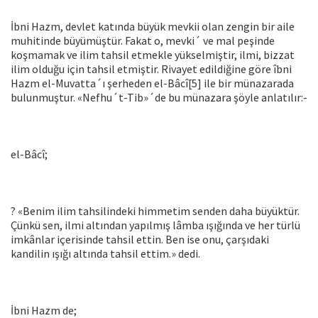
İbni Hazm, devlet katında büyük mevkii olan zengin bir aile
muhitinde büyümüştür. Fakat o, mevki´ ve mal peşinde
koşmamak ve ilim tahsil etmekle yükselmiştir, ilmi, bizzat
ilim olduğu için tah­sil etmiştir. Rivayet edildiğine göre îbni
Hazm el-Muvatta´ı şerheden el-Bâcî[5] ile bir münazarada
bulunmuştur. «Nefhu´t-Tib»´de bu münazara şöyle anlatılır:-
el-Bâcî;
? «Benim ilim tahsilindeki himmetim senden daha büyüktür.
Çünkü sen, ilmi altından yapılmış lâmba ışığında ve her türlü
im­kânlar içerisinde tahsil ettin. Ben ise onu, çarşıdaki
kandilin ışığı al­tında tahsil ettim.» dedi.
İbni Hazm de;