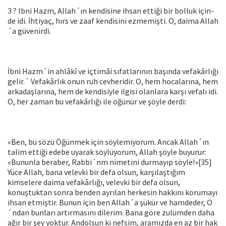
3 ? Ibni Hazm, Allah´ın kendisine ihsan ettiği bir bolluk için­
de idi. İhtiyaç, hırs ve zaaf kendisini ezmemişti. O, daima Allah
´a gü­venirdi.
İbni Hazm´in ahlâkî ve içtimâi sıfatlarının başında vefakârlığı
gelir.´ Vefakârlık onun ruh cevheridir. O, hem hocalarına, hem
ar­kadaşlarına, hem de kendisiyle ilgisi olanlara karşı vefalı idi.
O, her zaman bu vefakârlığı ile öğünür ve şöyle derdi:
«Ben, bu sözü Öğünmek için söylemiyorum. Ancak Allah´ın
ta­lim ettiği edebe uyarak söylüyorum, Allah şöyle buyurur:
«Bunun­la beraber, Rabbi´nm nimetini durmayıp söyle!»[35]
Yüce Allah, bana velevki bir defa olsun, karşılaştığım
kimselere daima vefakârlığı, velevki bir defa olsun,
konuştuktan sonra benden ayrılan herkesin hakkını korumayı
ihsan etmiştir. Bunun için ben Allah´a şükür ve hamdeder, O
´ndan bunları artırmasını dilerim. Bana göre zulümden daha
ağır bir şey yoktur. Andolsun ki nefsim, aramızda en az bir hak