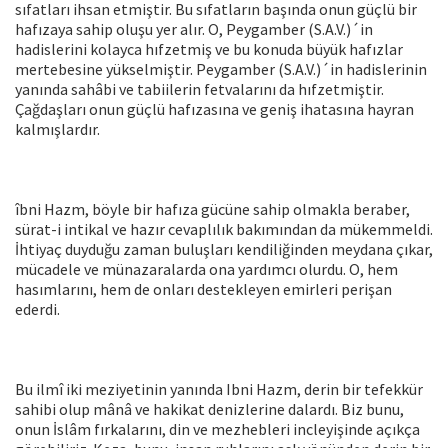
sı­fatları ihsan etmiştir. Bu sıfatların başında onun güçlü bir
hafızaya sahip oluşu yer alır. O, Peygamber (S.A.V.)´in
hadislerini kolayca hıfzetmiş ve bu konuda büyük hafızlar
mertebesine yükselmiştir. Peygamber (S.A.V.)´in hadislerinin
yanında sahâbi ve tabiilerin fet­valarını da hıfzetmiştir.
Çağdaşları onun güçlü hafızasına ve geniş ihatasına hayran
kalmışlardır.
îbni Hazm, böyle bir hafıza gücüne sahip olmakla beraber,
sürat-i intikal ve hazır cevaplılık bakımından da mükemmeldi.
İhti­yaç duyduğu zaman buluşları kendiliğinden meydana çıkar,
müca­dele ve münazaralarda ona yardımcı olurdu. O, hem
hasımlarını, hem de onları destekleyen emirleri perişan
ederdi.
Bu ilmî iki meziyetinin yanında Ibni Hazm, derin bir tefekkür
sahibi olup mânâ ve hakikat denizlerine dalardı. Biz bunu,
onun İs­lâm fırkalarını, din ve mezhebleri incleyişinde açıkça