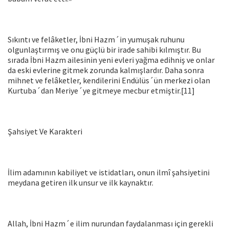
Sıkıntı ve felâketler, İbni Hazm´in yumuşak ruhunu
olgunlaştırmış ve onu güçlü bir irade sahibi kılmıştır. Bu
sırada İbni Hazm ailesinin yeni evleri yağma edihniş ve onlar
da eski evlerine gitmek zorunda kalmışlardır. Daha sonra
mihnet ve felâketler, kendilerini Endülüs´ün merkezi olan
Kurtuba´dan Meriye´ye gitmeye mecbur etmiştir.[11]
Şahsiyet Ve Karakteri
İlim adamının kabiliyet ve istidatları, onun ilmî şahsiyetini
mey­dana getiren ilk unsur ve ilk kaynaktır.
Allah, İbni Hazm´e ilim nurundan faydalanması için gerekli