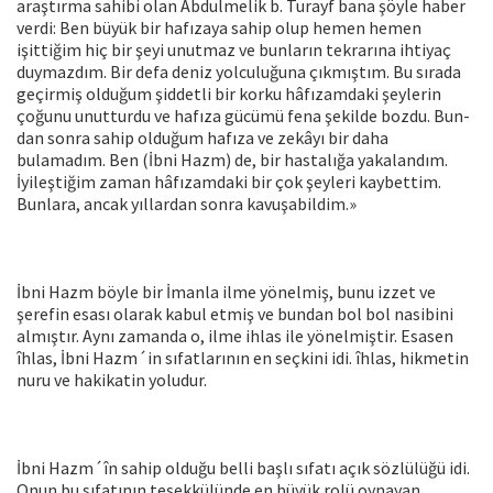
araştırma sahibi olan Abdulmelik b. Turayf bana şöyle haber
verdi: Ben büyük bir hafızaya sa­hip olup hemen hemen
işittiğim hiç bir şeyi unutmaz ve bunların tekrarına ihtiyaç
duymazdım. Bir defa deniz yolculuğuna çıkmış­tım. Bu sırada
geçirmiş olduğum şiddetli bir korku hâfızamdaki şey­lerin
çoğunu unutturdu ve hafıza gücümü fena şekilde bozdu. Bun­
dan sonra sahip olduğum hafıza ve zekâyı bir daha
bulamadım. Ben (İbni Hazm) de, bir hastalığa yakalandım.
İyileştiğim zaman hâfı­zamdaki bir çok şeyleri kaybettim.
Bunlara, ancak yıllardan sonra kavuşabildim.»
İbni Hazm böyle bir İmanla ilme yönelmiş, bunu izzet ve
şere­fin esası olarak kabul etmiş ve bundan bol bol nasibini
almıştır. Ay­nı zamanda o, ilme ihlas ile yönelmiştir. Esasen
îhlas, İbni Hazm´in sıfatlarının en seçkini idi. îhlas, hikmetin
nuru ve hakikatin yolu­dur.
İbni Hazm´în sahip olduğu belli başlı sıfatı açık sözlülüğü idi.
Onun bu sıfatının teşekkülünde en büyük rolü oynayan