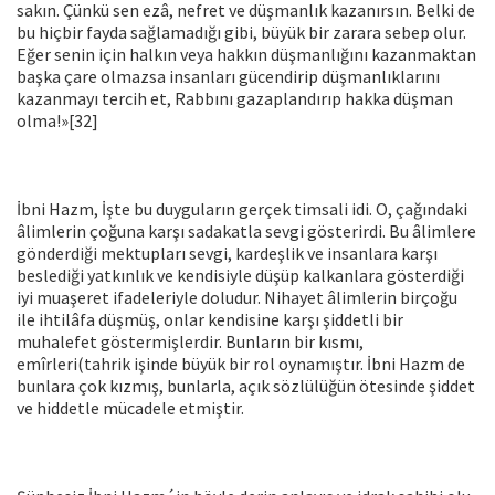
sakın. Çünkü sen ezâ, nefret ve düşmanlık kazanırsın. Belki de
bu hiçbir fayda sağlamadığı gibi, büyük bir zarara sebep olur.
Eğer senin için halkın veya hakkın düşmanlığını kazanmaktan
başka çare olmazsa insan­ları gücendirip düşmanlıklarını
kazanmayı tercih et, Rabbını gazaplandırıp hakka düşman
olma!»[32]
İbni Hazm, İşte bu duyguların gerçek timsali idi. O, çağındaki
âlimlerin çoğuna karşı sadakatla sevgi gösterirdi. Bu âlimlere
gön­derdiği mektupları sevgi, kardeşlik ve insanlara karşı
beslediği ya­tkınlık ve kendisiyle düşüp kalkanlara gösterdiği
iyi muaşeret ifade­leriyle doludur. Nihayet âlimlerin birçoğu
ile ihtilâfa düşmüş, onlar kendisine karşı şiddetli bir
muhalefet göstermişlerdir. Bunların bir kısmı,
emîrleri(tahrik işinde büyük bir rol oynamıştır. İbni Hazm de
bunlara çok kızmış, bunlarla, açık sözlülüğün ötesinde şiddet
ve hiddetle mücadele etmiştir.