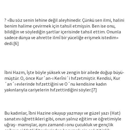
? «Bu söz senin lehine değil aleyhinedir. Çünkü sen ilmi, ha­lini
benim halime çevirmek için tahsil etmişsin. Ben ise onu,
bildi­ğin ve söylediğin şartlar içerisinde tahsil ettim. Onunla
sadece dün­ya ve ahrette ilmî bir yüceliğe erişmek istedim»
dedi.[6]
İbni Hazm, İşte böyle yüksek ve zengin bir ailede doğup büyü­
müştür. O, önce Kur´an-ı Kerîni´i hıfzetmiştir. Kendisi, Kur
´an´ı ev­lerinde hıfzettiğini ve O´nu kendisine kadın
yakınlarıyla cariyelerin hıfzettirdiğini söyler.[7]
Bu kadınlar, îbni Hazine okuyup yazmayı ve güzel yazı (Hat)
sanatını öğrettikleri gibi, onun yalnız eğitim ve öğretimiyle
uğraş- mamışlar, aynı zamand ı onu çucukluk ve gençlik