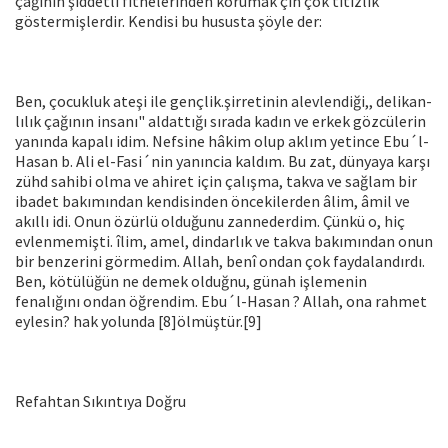
çağının şiddetli fitnelerinden korumak çin çok titizlik
göstermişlerdir. Kendisi bu hususta şöyle der:
Ben, çocukluk ateşi ile gençlik.şirretinin alevlendiği,, delikan­
lılık çağının insanı" aldattığı sırada kadın ve erkek gözcülerin
ya­nında kapalı idim. Nefsine hâkim olup aklım yetince Ebu´l-
Hasan b. Ali el-Fasi´nin yanıncia kaldım. Bu zat, dünyaya karşı
zühd sa­hibi olma ve ahiret için çalışma, takva ve sağlam bir
ibadet bakı­mından kendisinden öncekilerden âlim, âmil ve
akıllı idi. Onun özürlü olduğunu zannederdim. Çünkü o, hiç
evlenmemişti. îlim, amel, dindarlık ve takva bakımından onun
bir benzerini görmedim. Allah, benî ondan çok faydalandırdı.
Ben, kötülüğün ne demek olduğnu, günah işlemenin
fenalığını ondan öğrendim. Ebu´l-Hasan ? Allah, ona rahmet
eylesin? hak yolunda [8]ölmüştür.[9]
Refahtan Sıkıntıya Doğru