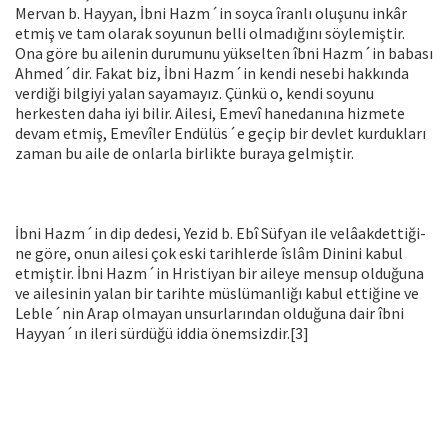
Mervan b. Hayyan, İbni Hazm´in soyca îranlı oluşunu inkâr
etmiş ve tam olarak soyunun belli olmadığını söylemiştir.
Ona göre bu aile­nin durumunu yükselten îbni Hazm´in babası
Ahmed´dir. Fakat biz, İbni Hazm´in kendi nesebi hakkında
verdiği bilgiyi yalan sayamayız. Çünkü o, kendi soyunu
herkesten daha iyi bilir. Ailesi, Emevî hane­danına hizmete
devam etmiş, Emevîler Endülüs´e geçip bir devlet kurdukları
zaman bu aile de onlarla birlikte buraya gelmiştir.
İbni Hazm´in dip dedesi, Yezid b. Ebî Süfyan ile velâakdettiği­
ne göre, onun ailesi çok eski tarihlerde îslâm Dinini kabul
etmiştir. İbni Hazm´in Hristiyan bir aileye mensup olduğuna
ve ailesinin ya­lan bir tarihte müslümanliğı kabul ettiğine ve
Leble´nin Arap ol­mayan unsurlarından olduğuna dair îbni
Hayyan´ın ileri sürdüğü iddia önemsizdir.[3]