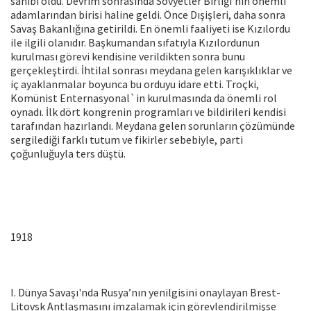
sahibi oldu. Devrim sonrasında Sovyetler Birliği'nin önemli
adamlarından birisi haline geldi. Önce Dışişleri, daha sonra
Savaş Bakanlığına getirildi. En önemli faaliyeti ise Kızılordu
ile ilgili olanıdır. Başkumandan sıfatıyla Kızılordunun
kurulması görevi kendisine verildikten sonra bunu
gerçekleştirdi. İhtilal sonrası meydana gelen karışıklıklar ve
iç ayaklanmalar boyunca bu orduyu idare etti. Troçki,
Komünist Enternasyonal`in kurulmasında da önemli rol
oynadı. İlk dört kongrenin programları ve bildirileri kendisi
tarafından hazırlandı. Meydana gelen sorunların çözümünde
sergilediği farklı tutum ve fikirler sebebiyle, parti
çoğunluğuyla ters düştü.
1918
I. Dünya Savaşı'nda Rusya’nın yenilgisini onaylayan Brest-
Litovsk Antlaşmasını imzalamak için görevlendirilmişse