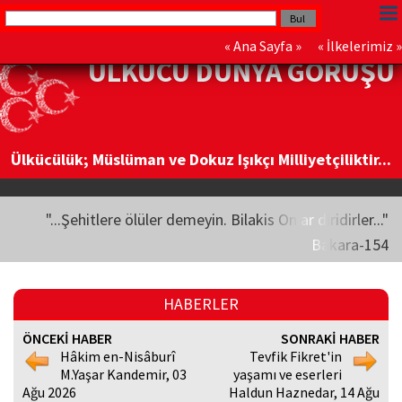
«
Ana Sayfa
» «
İlkelerimiz
»
ÜLKÜCÜ DÜNYA GÖRÜŞÜ
Ülkücülük; Müslüman ve Dokuz Işıkçı Milliyetçiliktir...
"...Şehitlere ölüler demeyin. Bilakis Onlar diridirler..."
Bakara-154
HABERLER
ÖNCEKİ HABER
SONRAKİ HABER
Hâkim en-Nisâburî
Tevfik Fikret'in
M.Yaşar Kandemir, 03
yaşamı ve eserleri
Ağu 2026
Haldun Haznedar, 14 Ağu