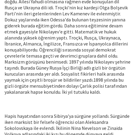
doğdu. Ailesi Yahudi olmasına rağmen evde konuşulan dil
Rusça ve Ukrayna dili idi. Troçki'nin kız kardeşi Olga Bolşevik
Parti'nin ileri gelenlerinden Lev Kamenev ile evlenmiştir.
Dokuz yaşlarında iken Odessa'da bulunan teyzesinin yanına
giderek burada eğitim gördü. Daha sonra eğitimine devam
etmek gayesiyle Nikolayev'e gitti. Matematik ve hukuk
alanında yüksek öğrenim yaptı. Troçki, Rusça, Ukraynaca,
İbranice, Almanca, İngilizce, Fransızca ve İspanyolca dillerini
konuşabiliyordu. Öğrenciliği sırasında sosyal demokrat
çevrelerle temasa geçti ve devrimci gruplara dahil oldu.
Marksizm görüşünü benimsedi. 1897 yılında Nikolayev şehrine
taşındı. Burada Güney Rusya İşçi Birliği adlı gizli bir örgütün
kurucuları arasında yer aldı. Sosyalist fikirleri halk arasında
yaymak için çeşitli broşür ve bildiriler yazdı.1898 yılında bu
gizli örgüte mensubiyetinden dolayı Çarlık polisi tarafından
yakalanarak hapse konuldu. İki yıl tutuklu kaldı.
Hapis hayatından sonra Sibirya'ya sürgüne yollandı. Sürgünde
iken marksist bir felsefe öğrencisi olan Aleksandra
Sokolovskaya ile evlendi. İkilinin Nina Nevelson ve Zinaida
Volkova adlarındaki iki kızı bu dönemde dünyaya geldi.