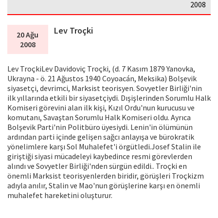
2008
Lev Troçki
20 Ağu
2008
Lev TroçkiLev Davidoviç Troçki, (d. 7 Kasım 1879 Yanovka,
Ukrayna - ö. 21 Ağustos 1940 Coyoacán, Meksika) Bolşevik
siyasetçi, devrimci, Marksist teorisyen. Sovyetler Birliği'nin
ilk yıllarında etkili bir siyasetçiydi. Dışişlerinden Sorumlu Halk
Komiseri görevini alan ilk kişi, Kızıl Ordu'nun kurucusu ve
komutanı, Savaştan Sorumlu Halk Komiseri oldu. Ayrıca
Bolşevik Parti'nin Politbüro üyesiydi. Lenin'in ölümünün
ardından parti içinde gelişen sağcı anlayışa ve bürokratik
yönelimlere karşı Sol Muhalefet'i örgütledi.Josef Stalin ile
giriştiği siyasi mücadeleyi kaybedince resmi görevlerden
alındı ve Sovyetler Birliği'nden sürgün edildi.. Troçki en
önemli Marksist teorisyenlerden biridir, görüşleri Troçkizm
adıyla anılır, Stalin ve Mao'nun görüşlerine karşı en önemli
muhalefet hareketini oluşturur.