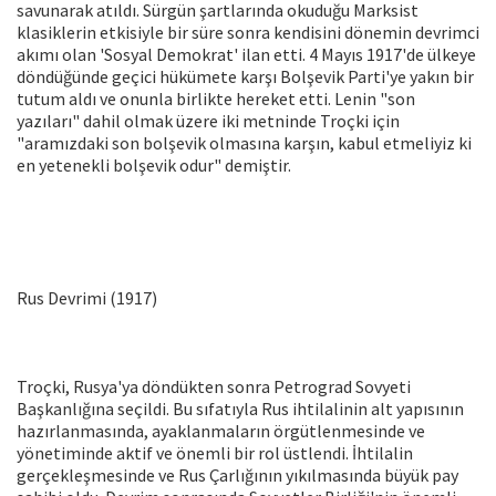
savunarak atıldı. Sürgün şartlarında okuduğu Marksist
klasiklerin etkisiyle bir süre sonra kendisini dönemin devrimci
akımı olan 'Sosyal Demokrat' ilan etti. 4 Mayıs 1917'de ülkeye
döndüğünde geçici hükümete karşı Bolşevik Parti'ye yakın bir
tutum aldı ve onunla birlikte hereket etti. Lenin "son
yazıları" dahil olmak üzere iki metninde Troçki için
"aramızdaki son bolşevik olmasına karşın, kabul etmeliyiz ki
en yetenekli bolşevik odur" demiştir.
Rus Devrimi (1917)
Troçki, Rusya'ya döndükten sonra Petrograd Sovyeti
Başkanlığına seçildi. Bu sıfatıyla Rus ihtilalinin alt yapısının
hazırlanmasında, ayaklanmaların örgütlenmesinde ve
yönetiminde aktif ve önemli bir rol üstlendi. İhtilalin
gerçekleşmesinde ve Rus Çarlığının yıkılmasında büyük pay