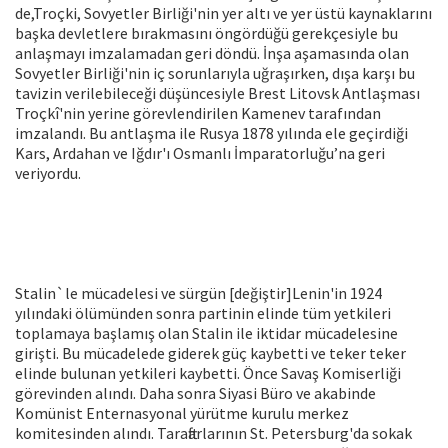
de,Troçki, Sovyetler Birliği'nin yer altı ve yer üstü kaynaklarını
başka devletlere bırakmasını öngördüğü gerekçesiyle bu
anlaşmayı imzalamadan geri döndü. İnşa aşamasında olan
Sovyetler Birliği'nin iç sorunlarıyla uğraşırken, dışa karşı bu
tavizin verilebileceği düşüncesiyle Brest Litovsk Antlaşması
Troçkî'nin yerine görevlendirilen Kamenev tarafından
imzalandı. Bu antlaşma ile Rusya 1878 yılında ele geçirdiği
Kars, Ardahan ve Iğdır'ı Osmanlı İmparatorluğu’na geri
veriyordu.
Stalin`le mücadelesi ve sürgün [değiştir]Lenin'in 1924
yılındaki ölümünden sonra partinin elinde tüm yetkileri
toplamaya başlamış olan Stalin ile iktidar mücadelesine
girişti. Bu mücadelede giderek güç kaybetti ve teker teker
elinde bulunan yetkileri kaybetti. Önce Savaş Komiserliği
görevinden alındı. Daha sonra Siyasi Büro ve akabinde
Komünist Enternasyonal yürütme kurulu merkez
komitesinden alındı. Taraftarlarının St. Petersburg'da sokak