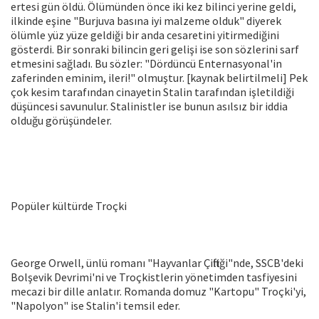
ertesi gün öldü. Ölümünden önce iki kez bilinci yerine geldi,
ilkinde eşine "Burjuva basına iyi malzeme olduk" diyerek
ölümle yüz yüze geldiği bir anda cesaretini yitirmediğini
gösterdi. Bir sonraki bilincin geri gelişi ise son sözlerini sarf
etmesini sağladı. Bu sözler: "Dördüncü Enternasyonal'in
zaferinden eminim, ileri!" olmuştur. [kaynak belirtilmeli] Pek
çok kesim tarafından cinayetin Stalin tarafından işletildiği
düşüncesi savunulur. Stalinistler ise bunun asılsız bir iddia
olduğu görüşündeler.
Popüler kültürde Troçki
George Orwell, ünlü romanı "Hayvanlar Çiftliği"nde, SSCB'deki
Bolşevik Devrimi'ni ve Troçkistlerin yönetimden tasfiyesini
mecazi bir dille anlatır. Romanda domuz "Kartopu" Troçki'yi,
"Napolyon" ise Stalin'i temsil eder.