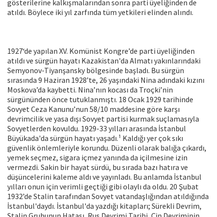
gösterilerine kalkışmalarından sonra parti üyeliğinden de
atıldı. Böylece iki yıl zarfında tüm yetkileri elinden alındı.
1927‘de yapılan XV. Komünist Kongre’de parti üyeliğinden
atıldı ve sürgün hayatı Kazakistan'da Almatı yakınlarındaki
Semyonov-Tiyanşansky bölgesinde başladı. Bu sürgün
sırasında 9 Haziran 1928’te, 26 yaşındaki Nina adındaki kızını
Moskova’da kaybetti. Nina’nın kocası da Troçki’nin
sürgününden önce tutuklanmıştı. 18 Ocak 1929 tarihinde
Sovyet Ceza Kanunu’nun 58/10 maddesine göre karşı
devrimcilik ve yasa dışı Sovyet partisi kurmak suçlamasıyla
Sovyetlerden kovuldu. 1929-33 yılları arasında İstanbul
Büyükada'da sürgün hayatı yaşadı.¹ Kaldığı yer çok sıkı
güvenlik önlemleriyle korundu. Düzenli olarak balığa çıkardı,
yemek seçmez, sigara içmez yanında da içilmesine izin
vermezdi. Sakin bir hayat sürdü, bu sırada bazı hatıra ve
düşüncelerini kaleme aldı ve yayınladı. Bu anlamda İstanbul
yılları onun için verimli geçtiği gibi olaylı da oldu. 20 Şubat
1932’de Stalin tarafından Sovyet vatandaşlığından atıldığında
İstanbul'daydı. İstanbul'da yazdığı kitapları; Sürekli Devrim,
Stalin Grubunun Hatası, Rus Devrimi Tarihi, Çin Devriminin