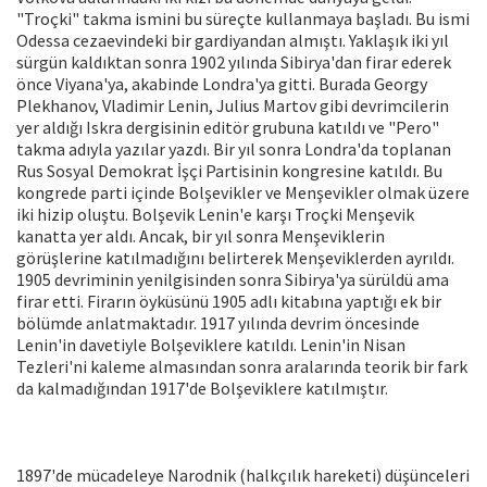
"Troçki" takma ismini bu süreçte kullanmaya başladı. Bu ismi
Odessa cezaevindeki bir gardiyandan almıştı. Yaklaşık iki yıl
sürgün kaldıktan sonra 1902 yılında Sibirya'dan firar ederek
önce Viyana'ya, akabinde Londra'ya gitti. Burada Georgy
Plekhanov, Vladimir Lenin, Julius Martov gibi devrimcilerin
yer aldığı Iskra dergisinin editör grubuna katıldı ve "Pero"
takma adıyla yazılar yazdı. Bir yıl sonra Londra'da toplanan
Rus Sosyal Demokrat İşçi Partisinin kongresine katıldı. Bu
kongrede parti içinde Bolşevikler ve Menşevikler olmak üzere
iki hizip oluştu. Bolşevik Lenin'e karşı Troçki Menşevik
kanatta yer aldı. Ancak, bir yıl sonra Menşeviklerin
görüşlerine katılmadığını belirterek Menşeviklerden ayrıldı.
1905 devriminin yenilgisinden sonra Sibirya'ya sürüldü ama
firar etti. Firarın öyküsünü 1905 adlı kitabına yaptığı ek bir
bölümde anlatmaktadır. 1917 yılında devrim öncesinde
Lenin'in davetiyle Bolşeviklere katıldı. Lenin'in Nisan
Tezleri'ni kaleme almasından sonra aralarında teorik bir fark
da kalmadığından 1917'de Bolşeviklere katılmıştır.
1897'de mücadeleye Narodnik (halkçılık hareketi) düşünceleri