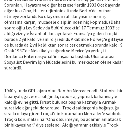
Sorunları, Hayatım ve diğer bazı eserlerdir. 1933 Ocak ayında
diğer kızı Zina, Hitler rejiminin altında Berlin’de intihar
etmeye zorlandı. Bu olay onun ruh dünyasını sarsmış
olmasına karşın, mücadele disiplininden hiç kopmadı. (Daha
sonra oğlu Lev Sedov da öldürülecektir.) 17 Temmuz 1933’te
aldığı vizeyle İstanbul'dan ayrılarak Fransa'ya giden Troçki
burada 2 yıl kaldı ve sınırdışı edildi. Akabinde Norveç'e gittiyse
de burada da 2 yıl kaldıktan sonra terk etmek zorunda kaldı. 9
Ocak 1937'de Meksika'ya sığındı ve Mexico'ya yerleşti.
Dördüncü Enternasyonal'in inşasına başladı. Uluslararası
Sosyalist Devrim İçin Mücadelesini bu merkezden ölene kadar
sürdürdü.
1940 yılında GPU ajanı olan Ramón Mercader adlı Stalinist bir
İspanyalı, gazeteci kılığında, röportaj yapmak bahanesiyle
kaldığı evine gitti. Fırsat bulunca başına kazmayla vurmak
suretiyle ağır şekilde yaraladı. Troçki saldırganla boğuştuğu
sırada odaya giren Troçki'nin korumaları Mercader'e saldırdı.
Troçki korumalarına "Onu öldürmeyin, bu adamın anlatacak
bir hikayesi var." diye seslendi. Aldığı yaranın etkisiyle Troçki