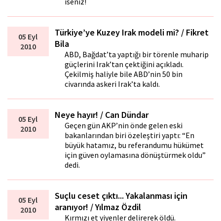
iseniz!
Türkiye’ye Kuzey Irak modeli mi? / Fikret
05 Eyl
Bila
2010
ABD, Bağdat’ta yaptığı bir törenle muharip
güçlerini Irak’tan çektiğini açıkladı.
Çekilmiş haliyle bile ABD’nin 50 bin
civarında askeri Irak’ta kaldı.
Neye hayır! / Can Dündar
05 Eyl
Geçen gün AKP’nin önde gelen eski
2010
bakanlarından biri özeleştiri yaptı: “En
büyük hatamız, bu referandumu hükümet
için güven oylamasına dönüştürmek oldu”
dedi.
Suçlu ceset çıktı... Yakalanması için
05 Eyl
aranıyor! / Yılmaz Özdil
2010
Kırmızı et yiyenler delirerek öldü.