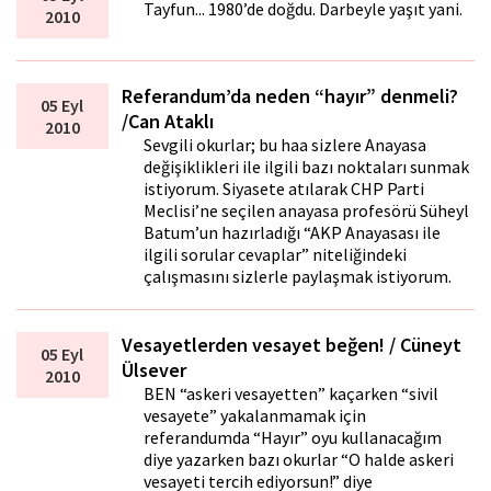
Tayfun... 1980’de doğdu. Darbeyle yaşıt yani.
2010
Referandum’da neden “hayır” denmeli?
05 Eyl
/Can Ataklı
2010
Sevgili okurlar; bu hafta sizlere Anayasa
değişiklikleri ile ilgili bazı noktaları sunmak
istiyorum. Siyasete atılarak CHP Parti
Meclisi’ne seçilen anayasa profesörü Süheyl
Batum’un hazırladığı “AKP Anayasası ile
ilgili sorular cevaplar” niteliğindeki
çalışmasını sizlerle paylaşmak istiyorum.
Vesayetlerden vesayet beğen! / Cüneyt
05 Eyl
Ülsever
2010
BEN “askeri vesayetten” kaçarken “sivil
vesayete” yakalanmamak için
referandumda “Hayır” oyu kullanacağım
diye yazarken bazı okurlar “O halde askeri
vesayeti tercih ediyorsun!” diye