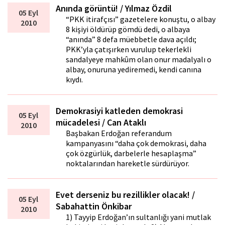
Anında görüntü! / Yılmaz Özdil
05 Eyl
“PKK itirafçısı” gazetelere konuştu, o albay
2010
8 kişiyi öldürüp gömdü dedi, o albaya
“anında” 8 defa müebbetle dava açıldı;
PKK’yla çatışırken vurulup tekerlekli
sandalyeye mahkûm olan onur madalyalı o
albay, onuruna yediremedi, kendi canına
kıydı.
Demokrasiyi katleden demokrasi
05 Eyl
mücadelesi / Can Ataklı
2010
Başbakan Erdoğan referandum
kampanyasını “daha çok demokrasi, daha
çok özgürlük, darbelerle hesaplaşma”
noktalarından hareketle sürdürüyor.
Evet derseniz bu rezillikler olacak! /
05 Eyl
Sabahattin Önkibar
2010
1) Tayyip Erdoğan’ın sultanlığı yani mutlak