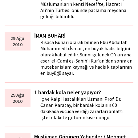
Müslümanların kenti Necef'te, Hazreti
Ali'nin Türbesi önünde patlama meydana
geldiği bildirildi.
İMAM BUHÂRİ
29 Ağu
Kısaca Buhari olarak bilinen Ebu Abdullah
2010
Muhammed b.İsmail, en büyük hadis bilgini
olarak kabul edilir. Sünni gelenek O'nun ana
eseri el-Cami es-Sahih'i Kur'an'dan sonra en
muteber İslam kaynağı ve hadis kitaplarının
en büyüğü sayar.
1 bardak kola neler yapıyor?
29 Ağu
İç ve Kalp Hastalıkları Uzmanı Prof. Dr.
2010
Canan Karatay, bir bardak kolanın 60
dakikada vücuda verdiği zararları anlattı.
İşte felakete götüren kısır döngü.
Müslüman Görünen Yahudiler / Mehmet