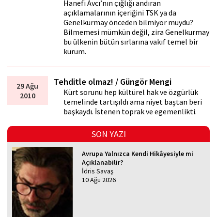
Hanefi Avcı’nın çığlığı andıran
açıklamalarının içeriğini TSK ya da
Genelkurmay önceden bilmiyor muydu?
Bilmemesi mümkün değil, zira Genelkurmay
bu ülkenin bütün sırlarına vakıf temel bir
kurum.
Tehditle olmaz! / Güngör Mengi
29 Ağu
Kürt sorunu hep kültürel hak ve özgürlük
2010
temelinde tartışıldı ama niyet baştan beri
başkaydı. İstenen toprak ve egemenlikti.
SON YAZI
Avrupa Yalnızca Kendi Hikâyesiyle mi
Açıklanabilir?
İdris Savaş
10 Ağu 2026