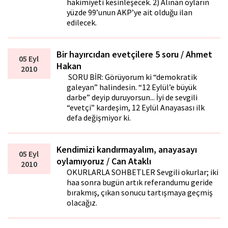
hakimiyeti kesinleşecek. 2) Alınan oyların
yüzde 99’unun AKP’ye ait olduğu ilan
edilecek.
Bir hayırcıdan evetçilere 5 soru / Ahmet
05 Eyl
Hakan
2010
SORU BİR: Görüyorum ki “demokratik
galeyan” halindesin. “12 Eylül’e büyük
darbe” deyip duruyorsun... İyi de sevgili
“evetçi” kardeşim, 12 Eylül Anayasası ilk
defa değişmiyor ki.
Kendimizi kandırmayalım, anayasayı
05 Eyl
oylamıyoruz / Can Ataklı
2010
OKURLARLA SOHBETLER Sevgili okurlar; iki
hafta sonra bugün artık referandumu geride
bırakmış, çıkan sonucu tartışmaya geçmiş
olacağız.