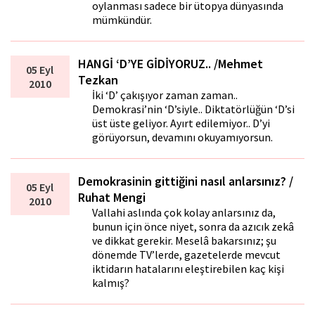
oylanması sadece bir ütopya dünyasında
mümkündür.
HANGİ ‘D’YE GİDİYORUZ.. /Mehmet
05 Eyl
Tezkan
2010
İki ‘D’ çakışıyor zaman zaman..
Demokrasi’nin ‘D’siyle.. Diktatörlüğün ‘D’si
üst üste geliyor. Ayırt edilemiyor.. D’yi
görüyorsun, devamını okuyamıyorsun.
Demokrasinin gittiğini nasıl anlarsınız? /
05 Eyl
Ruhat Mengi
2010
Vallahi aslında çok kolay anlarsınız da,
bunun için önce niyet, sonra da azıcık zekâ
ve dikkat gerekir. Meselâ bakarsınız; şu
dönemde TV’lerde, gazetelerde mevcut
iktidarın hatalarını eleştirebilen kaç kişi
kalmış?