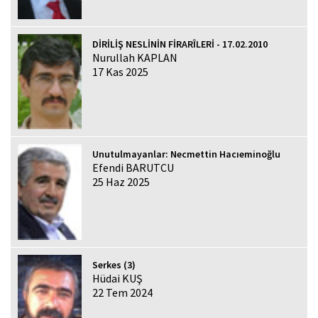
DİRİLİŞ NESLİNİN FİRARÎLERİ - 17.02.2010
Nurullah KAPLAN
17 Kas 2025
Unutulmayanlar: Necmettin Hacıeminoğlu
Efendi BARUTCU
25 Haz 2025
Serkes (3)
Hüdai KUŞ
22 Tem 2024