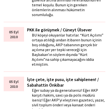
güvence altına alınması referandumun en
temel koşulu. Bunun için gereken
önlemlerin alınması hükümetin
sorumluluğu.
PKK ile görüşmek / Cüneyt Ülsever
05 Eyl
BU köşeyi okuyanlar hatırlar. “Kürt Açılımı”
2010
ortaya atıldığı andan itibaren bunun içinin
boş olduğunu, AKP tabanının gerçek bir
açılıma yer yer tepki vereceği için
Başbakan’ın söylem dışında “Kürt
Açılımı”na sahip çıkamayacağını iddia
etmiştim.
İşte çete, işte pusu, işte sahiplenen! /
05 Eyl
Sabahattin Önkibar
2010
Eğer subay ya da generalseniz! Eğer AKP
karşıtı hakim, savcı ya da polis müdürü
iseniz! Eğer AKP’yi eleştiren gazeteci, yazar,
sivil toplum önderi veya kanaat önderi