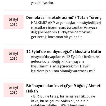
yazabiliyorlar.
Demokrasi mi otokrasi mi? / Tufan Türenç
05 Eyl
HALKIMIZ AKP ve yandaşlarının söyledikleri
2010
masallara inanmasın. Bu yapılan Anayasa
değişikliklerinin Türkiye’ye demokrasi
getireceği kocaman bir yalandır.
12 Eylül’de ne diyeceğiz? / Mustafa Mutlu
05 Eyl
Anayasa’da yapılan ve 12 Eylül’de önümüze
2010
gelecek olan değişiklikler, yaşam
koşullarımızı iyileştirecek mi? Hayır!
İşsizlere iş bulma olanağı yaratacak mı?
Bir ‘hayırcı’dan ‘evetçi’ye 9 öğüt / Ahmet
05 Eyl
Hakan
2010
- BİR: Bu ne telaş, bu ne agresiflik, bu ne
öfke, bu ne çalım? Sakin ol, hele bir
soluklan yiğidim. - İKİ: “Memlekete