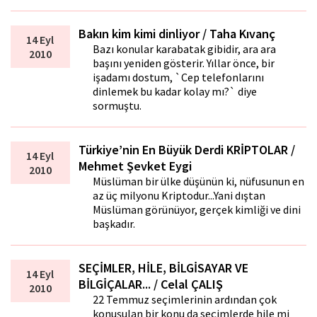
Bakın kim kimi dinliyor / Taha Kıvanç
14 Eyl
Bazı konular karabatak gibidir, ara ara
2010
başını yeniden gösterir. Yıllar önce, bir
işadamı dostum, `Cep telefonlarını
dinlemek bu kadar kolay mı?` diye
sormuştu.
Türkiye’nin En Büyük Derdi KRİPTOLAR /
14 Eyl
Mehmet Şevket Eygi
2010
Müslüman bir ülke düşünün ki, nüfusunun en
az üç milyonu Kriptodur...Yani dıştan
Müslüman görünüyor, gerçek kimliği ve dini
başkadır.
SEÇİMLER, HİLE, BİLGİSAYAR VE
14 Eyl
BİLGİÇALAR... / Celal ÇALIŞ
2010
22 Temmuz seçimlerinin ardından çok
konuşulan bir konu da seçimlerde hile mi