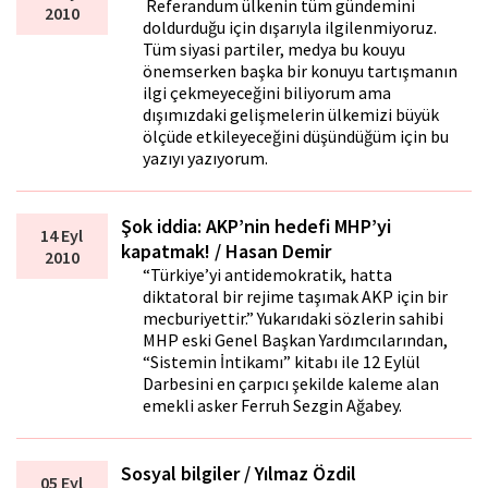
Referandum ülkenin tüm gündemini
2010
doldurduğu için dışarıyla ilgilenmiyoruz.
Tüm siyasi partiler, medya bu kouyu
önemserken başka bir konuyu tartışmanın
ilgi çekmeyeceğini biliyorum ama
dışımızdaki gelişmelerin ülkemizi büyük
ölçüde etkileyeceğini düşündüğüm için bu
yazıyı yazıyorum.
Şok iddia: AKP’nin hedefi MHP’yi
14 Eyl
kapatmak! / Hasan Demir
2010
“Türkiye’yi antidemokratik, hatta
diktatoral bir rejime taşımak AKP için bir
mecburiyettir.” Yukarıdaki sözlerin sahibi
MHP eski Genel Başkan Yardımcılarından,
“Sistemin İntikamı” kitabı ile 12 Eylül
Darbesini en çarpıcı şekilde kaleme alan
emekli asker Ferruh Sezgin Ağabey.
Sosyal bilgiler / Yılmaz Özdil
05 Eyl