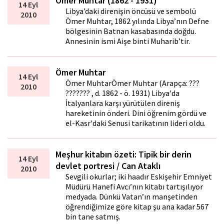
Ömer Muhtar (1862 - 1931)
14 Eyl
Libya’daki direnişin öncüsü ve sembolü
2010
Ömer Muhtar, 1862 yılında Libya’nın Defne
bölgesinin Batnan kasabasında doğdu.
Annesinin ismi Aişe binti Muharib’tir.
Ömer Muhtar
14 Eyl
Ömer MuhtarÖmer Muhtar (Arapça: ???
2010
??????? , d. 1862 - ö. 1931) Libya'da
İtalyanlara karşı yürütülen direniş
hareketinin önderi. Dini öğrenim gördü ve
el-Kasr'daki Senusi tarikatının lideri oldu.
Meşhur kitabın özeti: Tipik bir derin
14 Eyl
devlet portresi / Can Ataklı
2010
Sevgili okurlar; iki haftadır Eskişehir Emniyet
Müdürü Hanefi Avcı’nın kitabı tartışılıyor
medyada. Dünkü Vatan’ın manşetinden
öğrendiğimize göre kitap şu ana kadar 567
bin tane satmış.