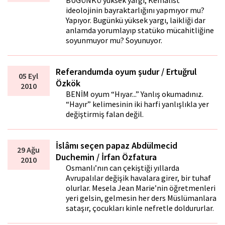
BUGÜNKÜ yüksek yargı, Kemalist
ideolojinin bayraktarlığını yapmıyor mu?
Yapıyor. Bugünkü yüksek yargı, laikliği dar
anlamda yorumlayıp statüko mücahitliğine
soyunmuyor mu? Soyunuyor.
Referandumda oyum şudur / Ertuğrul
05 Eyl
Özkök
2010
BENİM oyum “Hıyar...” Yanlış okumadınız.
“Hayır” kelimesinin iki harfi yanlışlıkla yer
değiştirmiş falan değil.
İslâmı seçen papaz Abdülmecid
29 Ağu
Duchemin / İrfan Özfatura
2010
Osmanlı’nın can çekiştiği yıllarda
Avrupalılar değişik havalara girer, bir tuhaf
olurlar. Mesela Jean Marie’nin öğretmenleri
yeri gelsin, gelmesin her ders Müslümanlara
sataşır, çocukları kinle nefretle doldururlar.