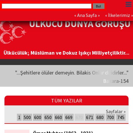
«
Ana Sayfa
» «
İlkelerimiz
»
ÜLKÜCÜ DÜNYA GÖRÜŞÜ
Ülkücülük; Müslüman ve Dokuz Işıkçı Milliyetçiliktir...
"...Şehitlere ölüler demeyin. Bilakis Onlar diridirler..."
Bakara-154
TÜM YAZILAR
Sayfalar »
1
500
600
650
660
669
670
671
680
700
745