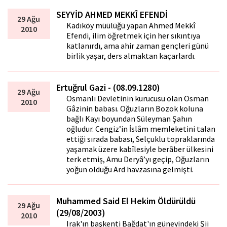
SEYYİD AHMED MEKKÎ EFENDİ
29 Ağu
Kadıköy müftülüğü yapan Ahmed Mekkî
2010
Efendi, ilim öğretmek için her sıkıntıya
katlanırdı, ama ahir zaman gençleri günü
birlik yaşar, ders almaktan kaçarlardı.
Ertuğrul Gazi - (08.09.1280)
29 Ağu
Osmanlı Devletinin kurucusu olan Osman
2010
Gâzinin babası. Oğuzların Bozok koluna
bağlı Kayı boyundan Süleyman Şahın
oğludur. Cengiz’in İslâm memleketini talan
ettiği sırada babası, Selçuklu topraklarında
yaşamak üzere kabîlesiyle berâber ülkesini
terk etmiş, Amu Deryâ’yı geçip, Oğuzların
yoğun olduğu Ard havzasına gelmişti.
Muhammed Said El Hekim Öldürüldü
29 Ağu
(29/08/2003)
2010
Irak'ın başkenti Bağdat'ın güneyindeki Şii