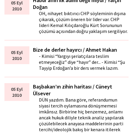
Habur affın ilk adımı değil miydi / Yalçın
05 Eyl
Doğan
2010
OH, nihayet bıktırıcı CHP söyleminin dışına
çıkarak, çözüm öneren bir lider var. CHP
lideri Kemal Kılıçdaroğlu Kürt Sorununun
çözümü açısından doğru yaklaşım sergiliyor.
Bize de derler hayırcı / Ahmet Hakan
05 Eyl
- Kimisi “Yargıyı şeriatçılara teslim
2010
etmeyeceğiz” diye “hayır” der... - Kimisi “Şu
Tayyip Erdoğan’a bir ders vermek lazım.
Başbakan’ın zihin haritası / Cüneyt
05 Eyl
Ülsever
2010
DÜN yazdım. Bana göre, referandumun
siyasi tercih oylamasına dönüşmemesi
imkânsız. Birbirine hiç benzemez, anlamı
ancak hukuk diliyle teknik analiz yapılarak
çözülebilecek anayasa maddelerinin parti
tercihi/ideolojik bakış bir kenara itilerek