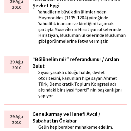
29 Ağu
Şevket Eygi
2010
Yahudilerin büyük din âlimlerinden
Maymonides (1135-1204) yüreğinde
Yahudilik inancını ve kimliğini taşımak
şartıyla Musevîlerin Hıristiyan ülkelerinde
Hıristiyan, Müslüman ülkelerinde Müslüman
gibi görünmelerine fetva vermiştir.
“Bölünelim mi?” referandumu! / Arslan
29 Ağu
Bulut
2010
Siyasi yasaklı olduğu halde, devlet
otoritesini, kanunları hiçe sayan Ahmet
Türk, Demokratik Toplum Kongresi adı
altındaki bir siyasi “parti” nin başkanlığını
yapıyor.
Genelkurmay ve Hanefi Avcı! /
29 Ağu
Sabahattin Önkibar
2010
Gelin hep beraber muhakeme edelim.