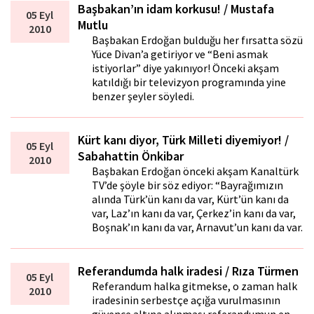
Başbakan’ın idam korkusu! / Mustafa
05 Eyl
Mutlu
2010
Başbakan Erdoğan bulduğu her fırsatta sözü
Yüce Divan’a getiriyor ve “Beni asmak
istiyorlar” diye yakınıyor! Önceki akşam
katıldığı bir televizyon programında yine
benzer şeyler söyledi.
Kürt kanı diyor, Türk Milleti diyemiyor! /
05 Eyl
Sabahattin Önkibar
2010
Başbakan Erdoğan önceki akşam Kanaltürk
TV’de şöyle bir söz ediyor: “Bayrağımızın
alında Türk’ün kanı da var, Kürt’ün kanı da
var, Laz’ın kanı da var, Çerkez’in kanı da var,
Boşnak’ın kanı da var, Arnavut’un kanı da var.
Referandumda halk iradesi / Rıza Türmen
05 Eyl
Referandum halka gitmekse, o zaman halk
2010
iradesinin serbestçe açığa vurulmasının