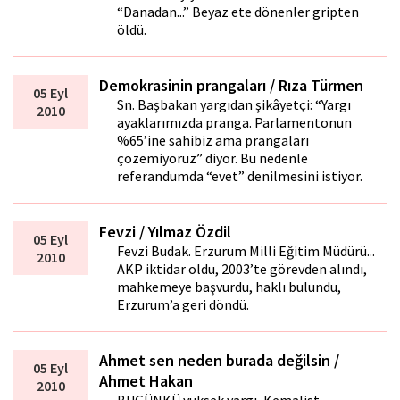
“Danadan...” Beyaz ete dönenler gripten
öldü.
Demokrasinin prangaları / Rıza Türmen
05 Eyl
Sn. Başbakan yargıdan şikâyetçi: “Yargı
2010
ayaklarımızda pranga. Parlamentonun
%65’ine sahibiz ama prangaları
çözemiyoruz” diyor. Bu nedenle
referandumda “evet” denilmesini istiyor.
Fevzi / Yılmaz Özdil
05 Eyl
Fevzi Budak. Erzurum Milli Eğitim Müdürü...
2010
AKP iktidar oldu, 2003’te görevden alındı,
mahkemeye başvurdu, haklı bulundu,
Erzurum’a geri döndü.
Ahmet sen neden burada değilsin /
05 Eyl
Ahmet Hakan
2010