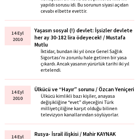
yapıldı sorusu idi. Bu sorunun siyasi açıdan
cevabı elbette evettir.
Yaşasın sosyal (!) devlet: İşsizler devlete
14 Eyl
her ay 30-182 lira ödeyecek! / Mustafa
2010
Mutlu
İktidar, bundan iki yıl önce Genel Sağlık
Sigortası’nı zorunlu hale getiren bir yasa
çıkardı. Ancak yasanın yürürlük tarihi iki yıl
ertelendi.
Ülkücü ve “Hayır” sorunu / Özcan Yeniçeri
14 Eyl
Ülkücü kimlikli bazı kişiler, anayasa
2010
değişikliğine “evet” diyeceğini Türk
milliyetçiliğine karşıt olduğu bilinen
televizyon kanallarından söylüyorlar.
Rusya- İsrail ilişkisi / Mahir KAYNAK
14 Eyl