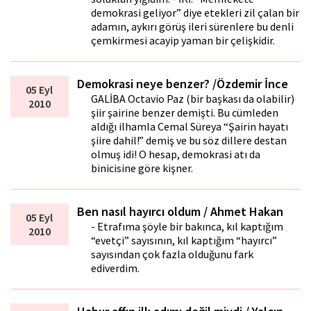
demokrasi geliyor” diye etekleri zil çalan bir
adamın, aykırı görüş ileri sürenlere bu denli
çemkirmesi acayip yaman bir çelişkidir.
Demokrasi neye benzer? /Özdemir İnce
05 Eyl
GALİBA Octavio Paz (bir başkası da olabilir)
2010
şiir şairine benzer demişti. Bu cümleden
aldığı ilhamla Cemal Süreya “Şairin hayatı
şiire dahil!” demiş ve bu söz dillere destan
olmuş idi! O hesap, demokrasi atı da
binicisine göre kişner.
Ben nasıl hayırcı oldum / Ahmet Hakan
05 Eyl
- Etrafıma şöyle bir bakınca, kıl kaptığım
2010
“evetçi” sayısının, kıl kaptığım “hayırcı”
sayısından çok fazla olduğunu fark
ediverdim.