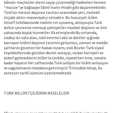
kâinatı meçhuller alemi sayıp çözemediği hadiseleri hemen
"mucize"ye bağlayan Sâmî-İranlı-Hindli gibi düşünmektedir.
Türk'ün mevcut düşünce tarzları arasındaki yeri, mutedil
ölçüde akılcı-maneviyatçı olmaktır. Bu hususiyet İslâm
felsefî tefekküründe mühim rol oynamış, dolayısıyla Türk
kültür çevresine mensup şahsiyetler müsbet düşünce ve ilim
sahasında büyük hizmetler ifa etmişlerdir.Bu ortamda,
iradeyi ön safa alan, ilahî emirleri akıl ve deliller ışığında
kavrayan İslâmî düşünce tarzının gelişmesi, zaman ve mekân
şartlarını gözeten bir hukuk nizamı, eski Bozkır Türk siyasî
teşekküllerinde görülen devlet anlayışı, vicdan hürriyeti ve
askerî geleneklerin İslâm'la terkibi, siyasetten ilme, sanata
kadar hayatın her safhasında Türk üslûplu bir İslâm anlayışını
ve uygulamasını meydana getirmiştir."Elinizdeki kitap, bu
sentezin tarihî sürecini özetlemektedir.
TÜRK MİLLİYETÇİLİĞİNİN MESELELERİ