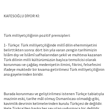
KAFESOĞLU DİYOR Kİ:
Türk milliyetçiliğinin pozitif prensipleri:
1- Türkçe: Türk milliyetçiliğinde millî dilin ehemmiyetini
belirttikten sonra: dört bin yıla varan zengin tarihimizin
İslâm dışı ve İslâmî safhalarından şekil ve muhteva kazanan
Türk dilinin milli kültürümüzün başlıca temsilcisi olarak
korunması ve çağdaş medeniyetin ilmini, fikrini, felsefesini
ifadeye muktedir bir kıvama getirilmesi Türk milliyetçiliğinin
ana gayelerinden biridir.
Burada korunması ve geliştirilmesi istenen Türkçe tabiatıyla
mazinin eski, tarihe mâl olmuş Osmanlıcası olmadığı gibi,
kavimlik devrinin kelimelerinden kurulu Türkçesi de değildir.
Hele Türkçe’den başka her şey olan uydurmaca hiç değildir.