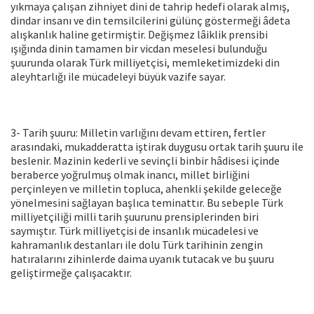
yıkmaya çalışan zihniyet dini de tahrip hedefi olarak almış,
dindar insanı ve din temsilcilerini gülünç göstermeği âdeta
alışkanlık haline getirmiştir. Değişmez lâiklik prensibi
ışığında dinin tamamen bir vicdan meselesi bulunduğu
şuurunda olarak Türk milliyetçisi, memleketimizdeki din
aleyhtarlığı ile mücadeleyi büyük vazife sayar.
3- Tarih şuuru: Milletin varlığını devam ettiren, fertler
arasındaki, mukadderatta iştirak duygusu ortak tarih şuuru ile
beslenir. Mazinin kederli ve sevinçli binbir hâdisesi içinde
beraberce yoğrulmuş olmak inancı, millet birliğini
perçinleyen ve milletin topluca, ahenkli şekilde geleceğe
yönelmesini sağlayan başlıca teminattır. Bu sebeple Türk
milliyetçiliği milli tarih şuurunu prensiplerinden biri
saymıştır. Türk milliyetçisi de insanlık mücadelesi ve
kahramanlık destanları ile dolu Türk tarihinin zengin
hatıralarını zihinlerde daima uyanık tutacak ve bu şuuru
geliştirmeğe çalışacaktır.