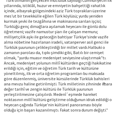
"Türk olmanın gerçekten mutluluk sayıldığı Cumhuriyetin ilk
yıllarında, istiklâl, huzur ve emniyetin bahşettiği rahatlık
içinde, albayrak gölgesindeki aziz Türk toprakları üzerine
mes'ut bir tevekkülle eğilen Türk köylüsü; yurdu yeniden
kurmak şevki ile tezgâhına ve makinasına sarılan işçisi;
Türklüğü genç dimağlara aşılamak heyecanı ile gönlü dolu
öğretmeni; vazife namustur şiarı ile çalışan memuru;
milliyetçilik aşkı ile geleceğin bahtiyar Türkiye'sinde vazife
alma nöbetine hazırlanan iradeli, vatanperver asil genci ile
Türklük şuurunun çelikleştirdiği bir millet vardı.Halbuki o
zamanın parolası da, tıpkı şimdiki gibi, Batılı bir cemiyet
olmak, "yurdu muasır medeniyet seviyesine ulaştırmak"tı.
Ancak, medeniyet yolunun millî kültürden geçtiği hakikatine
erildiği için, eğitim ve öğretim Türk tarih ve kültürüne
yöneltilmiş, ilk ve orta öğretim programları bu maksada
göre düzenlenmiş, üniversite kürsülerinde Türklük bahisleri
ana mevzu haline getirilmişti. Türk milletinin zihninde iftihara
değer tarihî ve zengin kültürü ile Türklük şuurunun
yerleştirilmesine çalışılırdı. Medenî´eşmede hareket
noktasının millî kültürü geliştirme olduğunun idrak edildiği o
heyecan çağında Türkiye'nin kültürel panoraması böyle
olduğu için başarı kazanılmıştı. Fakat sonra durum değişti."