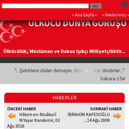
«
Ana Sayfa
» «
İlkelerimiz
»
ÜLKÜCÜ DÜNYA GÖRÜŞÜ
Ülkücülük; Müslüman ve Dokuz Işıkçı Milliyetçiliktir...
"...Şehitlere ölüler demeyin. Bilakis Onlar diridirler..."
Bakara-154
HABERLER
ÖNCEKİ HABER
SONRAKİ HABER
Hâkim en-Nisâburî
İBRAHİM KAFESOĞLU
M.Yaşar Kandemir, 03
, 14 Ağu 2008
Ağu 2026