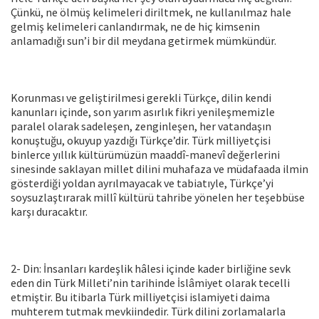
Çünkü, ne ölmüş kelimeleri diriltmek, ne kullanılmaz hale
gelmiş kelimeleri canlandırmak, ne de hiç kimsenin
anlamadığı sun’i bir dil meydana getirmek mümkündür.
Korunması ve geliştirilmesi gerekli Türkçe, dilin kendi
kanunları içinde, son yarım asırlık fikri yenileşmemizle
paralel olarak sadeleşen, zenginleşen, her vatandaşın
konuştuğu, okuyup yazdığı Türkçe’dir. Türk milliyetçisi
binlerce yıllık kültürümüzün maaddî-manevî değerlerini
sinesinde saklayan millet dilini muhafaza ve müdafaada ilmin
gösterdiği yoldan ayrılmayacak ve tabiatıyle, Türkçe’yi
soysuzlaştırarak millî kültürü tahribe yönelen her teşebbüse
karşı duracaktır.
2- Din: İnsanları kardeşlik hâlesi içinde kader birliğine sevk
eden din Türk Milleti’nin tarihinde İslâmiyet olarak tecelli
etmiştir. Bu itibarla Türk milliyetçisi islamiyeti daima
muhterem tutmak mevkiindedir. Türk dilini zorlamalarla