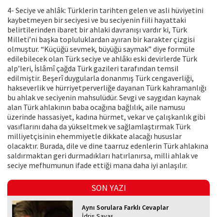
4- Seciye ve ahlâk: Türklerin tarihten gelen ve asli hüviyetini
kaybetmeyen bir seciyesi ve bu seciyenin fiili hayattaki
belirtilerinden ibaret bir ahlaki davranışı vardır ki, Türk
Milleti’ni başka topluluklardan ayıran bir karakter çizgisi
olmuştur. “Küçüğü sevmek, büyüğü saymak” diye formüle
edilebilecek olan Türk seciye ve ahlâkı eski devirlerde Türk
alp’leri, İslâmî çağda Türk gazileri tarafından temsil
edilmiştir. Beşerî duygularla donanmış Türk cengaverliği,
hakseverlik ve hürriyetperverliğe dayanan Türk kahramanlığı
bu ahlak ve seciyenin mahsulüdür. Sevgi ve saygıdan kaynak
alan Türk ahlakının baba ocağına bağlılık, aile namusu
üzerinde hassasiyet, kadına hürmet, vekar ve çalışkanlık gibi
vasıflarını daha da yükseltmek ve sağlamlaştırmak Türk
milliyetçisinin ehemmiyetle dikkate alacağı hususlar
olacaktır. Burada, dile ve dine taarruz edenlerin Türk ahlakına
saldırmaktan geri durmadıkları hatırlanırsa, milli ahlak ve
seciye mefhumunun ifade ettiği mana daha iyi anlaşılır.
SON YAZI
Aynı Sorulara Farklı Cevaplar
İdris Savaş