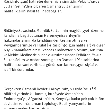
Râsidîn(olgun) halifeler dönemiyle sinirlidir. Pekiyi!.. Yavuz
Sultan Selim'den itibâren Osmanli Sultanlarinin
halifeliklerini nasil te'lif edecegiz?..
Ridâniye Savasinda, Memlûk Sultaninin maglûbiyyeti üzerine
kendisine bagli bulunan Haremeynisserîfeyn'in
hükümdarlarinin da kendiliginden teslim olmasi ve
Peygamberimize ve Hulâfâ-i Râsidîn(olgun halifeler) ve diger
büyük sahâbîlere ait Mukaddes emânetlerin teslimi, Misir'da
ve Mekke-Medine de hutbe okutulmasindan i'tibâren, Yavuz
Sultan Selim ve ondan sonra gelen Osmanli Pâdisahlarina
halifelik unvani verilmesi günün sartlarina uygun siyâsî ve
izâfî bir durumdur.
Gerçekten Osmanli Devlet-i Aliyye'miz, bu siyâsî ve izâfî
hilâfeti yerinde kullanmis, bu sâyede Yemen'den
Endonezya'ya, Afganistan'dan, Kenya'ya kadar pek çok Islâm
devletini ve müslüman toplulugu Batili yamyamlarin
sömürüsünden kurtarmistir.