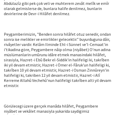
Abdülazîz gibi pek çok veli ve muhterem zevât melîk ve emîr
olarak gelmislerse de, bunlara halife denilmez, bunlarin
devirlerine de Devr-i Hilâfet denilmez.
Peygamberimizin, "Benden sonra hilâfet otuz senedir, ondan
sonra ise melikler ve emirlikler gelecektir." buyurduguna dâir,
rivâyetler vardir. Kelâm Ilminde Ehl-i Sünnet ve'l-Cemaat'in
i'tikadina göre, Peygambere nâip olma (niyâbet) O'nun adina
müslümanlarin umûrunu idâre etmek manasindaki hilâfet,
sirasiyla, Hazret-i Ebû Bekr el-Siddik'in halifeligi ki, takrîben
iki yil devam etmistir, Hazret-i Ömer el-Fâruk'un halifeligi ki,
takrîben 10 yil devam etmistir, Hazret-i Osman Zinnûreyn'in
halifeligi ki, takriben 12 yil devam etmistir, Hazret-i Alî
Kerreme Allahû Vechehû'nun halifeligi takrîben alti yil devam
etmistir.
Görülecegi üzere gerçek manâda hilâfet, Peygambere
niyâbet ve vekâlet manasiyla yukarida saydigimiz