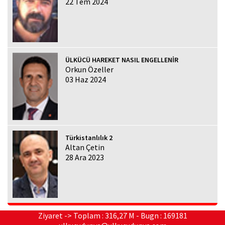
22 Tem 2024
ÜLKÜCÜ HAREKET NASIL ENGELLENİR
Orkun Özeller
03 Haz 2024
Türkistanlılık 2
Altan Çetin
28 Ara 2023
Ziyaret -> Toplam : 316,27 M - Bugn : 169181