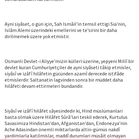
Ayni siyâset, o gün için, Sah Ismâil'in temsil ettigi Sia'nin,
Islâm Alemi üzerindeki emellerini ve te'sirini bir daha
dirilmemek üzere yok etmistir.
Osmanli Devlet-i Aliyye'mizin külleri üzerine, yepyeni Millî bir
devlet kuran Cumhuriyetçiler de ayni siyâseti tâkip etmisler,
siyâsî ve izâfî hilâfetin gücünden azamî derecede istifâde
etmislerdir. Saltanatin lagvinden sonra bir müddet daha
hilâfeti devam ettirmeleri bundandir.
Siyâsî ve izâfî hilâfet sâyesindedir ki, Hind müslümanlari
basta olmak üzere Hilâfet Sûrâ'lari teskil ederek, Kurtulus
Savasimiza Hindistan'dan, Afganistan'dan, Endonezya'nin
Ache Adasindan önemli miktarlarda altin-gümüs nakdî
yardimlarla katilmislar, maddî durumlari müsâit olmayan