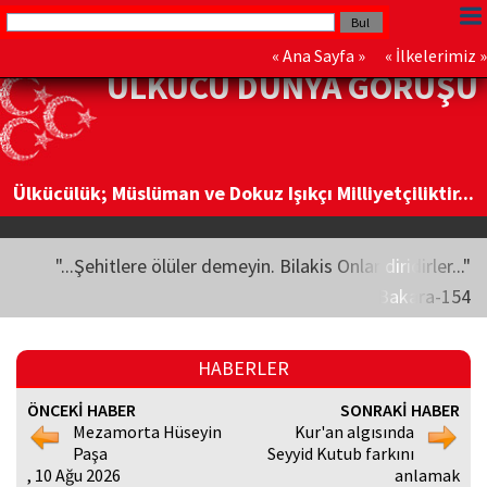
«
Ana Sayfa
» «
İlkelerimiz
»
ÜLKÜCÜ DÜNYA GÖRÜŞÜ
Ülkücülük; Müslüman ve Dokuz Işıkçı Milliyetçiliktir...
"...Şehitlere ölüler demeyin. Bilakis Onlar diridirler..."
Bakara-154
HABERLER
ÖNCEKİ HABER
SONRAKİ HABER
Mezamorta Hüseyin
Kur'an algısında
Paşa
Seyyid Kutub farkını
, 10 Ağu 2026
anlamak