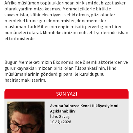
Afrika müslüman topluluklarindan bir kismi da, bizzat asker
olarak yardimimiza kosmus, Mehmetçiklerle birlikte
savasmislar, kâhir ekseriyyeti sehid olmus, gâzi olanlar
memleketlerine geri dönmemisler, dönememisler
müslüman Türk Milletinin engin misafirperverliginin birer
nümûneleri olarak Memleketimizin muhtelif yerlerinde iskan
ettirilmislerdir.
Bugün Memleketimizin Ekonomisinde önemli aktörlerden ve
gurur kaynaklarimizdan birisi olan T.Isbankasi'nin, Hind
müslümanlarinin gönderdigi para ile kuruldugunu
hatirlatmak isterim.
SON YAZI
Avrupa Yalnızca Kendi Hikâyesiyle mi
Açıklanabilir?
İdris Savaş
10 Ağu 2026