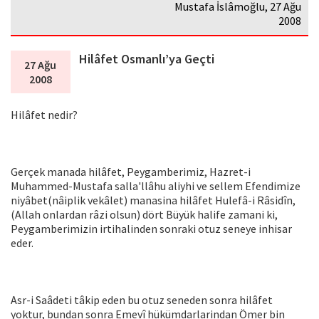
Mustafa İslâmoğlu, 27 Ağu
2008
Hilâfet Osmanlı’ya Geçti
27 Ağu
2008
Hilâfet nedir?
Gerçek manada hilâfet, Peygamberimiz, Hazret-i
Muhammed-Mustafa salla'llâhu aliyhi ve sellem Efendimize
niyâbet(nâiplik vekâlet) manasina hilâfet Hulefâ-i Râsidîn,
(Allah onlardan râzi olsun) dört Büyük halife zamani ki,
Peygamberimizin irtihalinden sonraki otuz seneye inhisar
eder.
Asr-i Saâdeti tâkip eden bu otuz seneden sonra hilâfet
yoktur, bundan sonra Emevî hükümdarlarindan Ömer bin