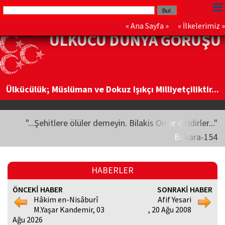
«
Ana Sayfa
» «
İlkelerimiz
»
ÜLKÜCÜ DÜNYA GÖRÜŞÜ
Ülkücülük; Müslüman ve Dokuz Işıkçı Milliyetçiliktir...
"...Şehitlere ölüler demeyin. Bilakis Onlar diridirler..."
Bakara-154
HABERLER
ÖNCEKİ HABER
SONRAKİ HABER
Hâkim en-Nisâburî
Afif Yesari
M.Yaşar Kandemir, 03
, 20 Ağu 2008
Ağu 2026