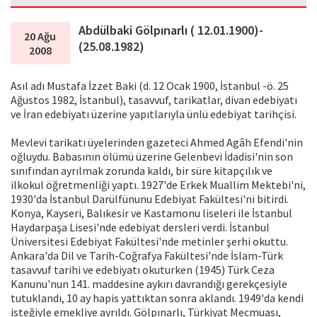
Abdülbaki Gölpınarlı ( 12.01.1900)-
20 Ağu
(25.08.1982)
2008
Asıl adı Mustafa İzzet Baki (d. 12 Ocak 1900, İstanbul -ö. 25
Ağustos 1982, İstanbul), tasavvuf, tarikatlar, divan edebiyatı
ve İran edebiyatı üzerine yapıtlarıyla ünlü edebiyat tarihçisi.
Mevlevi tarikatı üyelerinden gazeteci Ahmed Agâh Efendi'nin
oğluydu. Babasının ölümü üzerine Gelenbevi İdadisi'nin son
sınıfından ayrılmak zorunda kaldı, bir süre kitapçılık ve
ilkokul öğretmenliği yaptı. 1927'de Erkek Muallim Mektebi'ni,
1930'da İstanbul Darülfünunu Edebiyat Fakültesi'ni bitirdi.
Konya, Kayseri, Balıkesir ve Kastamonu liseleri ile İstanbul
Haydarpaşa Lisesi'nde edebiyat dersleri verdi. İstanbul
Üniversitesi Edebiyat Fakültesi'nde metinler şerhi okuttu.
Ankara'da Dil ve Tarih-Coğrafya Fakültesi'nde İslam-Türk
tasavvuf tarihi ve edebiyatı okuturken (1945) Türk Ceza
Kanunu'nun 141. maddesine aykırı davrandığı gerekçesiyle
tutuklandı, 10 ay hapis yattıktan sonra aklandı. 1949'da kendi
isteğiyle emekliye ayrıldı. Gölpınarlı, Türkiyat Mecmuası,