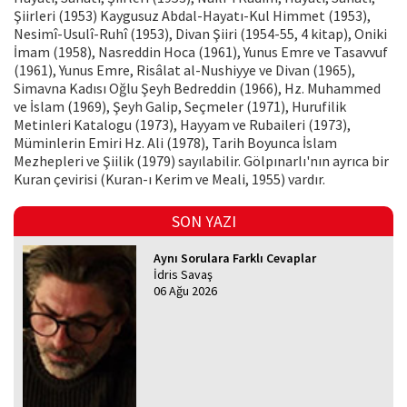
Şiirleri (1953) Kaygusuz Abdal-Hayatı-Kul Himmet (1953),
Nesimî-Usulî-Ruhî (1953), Divan Şiiri (1954-55, 4 kitap), Oniki
İmam (1958), Nasreddin Hoca (1961), Yunus Emre ve Tasavvuf
(1961), Yunus Emre, Risâlat al-Nushiyye ve Divan (1965),
Simavna Kadısı Oğlu Şeyh Bedreddin (1966), Hz. Muhammed
ve İslam (1969), Şeyh Galip, Seçmeler (1971), Hurufilik
Metinleri Katalogu (1973), Hayyam ve Rubaileri (1973),
Müminlerin Emiri Hz. Ali (1978), Tarih Boyunca İslam
Mezhepleri ve Şiilik (1979) sayılabilir. Gölpınarlı'nın ayrıca bir
Kuran çevirisi (Kuran-ı Kerim ve Meali, 1955) vardır.
SON YAZI
Aynı Sorulara Farklı Cevaplar
İdris Savaş
06 Ağu 2026