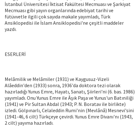
İstanbul Üniversitesi İktisat Fakültesi Mecmuası ve Şarkiyat
Mecmuası gibi yayın organlarında edebiyat tarihi ve
fütüvvetle ilgili çok sayıda makale yayımladı, Türk
Ansiklopedisi ile İslam Ansiklopedisi'ne çeşitli maddeler
yazdı.
ESERLERİ
Melâmilik ve Melâmiler (1931) ve Kaygusuz-Vizeli
Alâeddin'den (1933) sonra, 1936'da doktora tezi olarak
hazırladığı Yunus Emre, Hayatı, Sanatı, Şiirleri'ni (6. bas. 1986)
yayımladı. Onu Yunus Emre ile Âşık Paşa ve Yunus'un Batıniliği
(1941) ve Pir Sultan Abdal (1943; P. N. Boratav ile birlikte)
izledi. Gölpınarlı, Celaleddin Rumi'nin (Mevlânâ) Mesnevi'sini
(1941-46, 6 cilt) Türkçeye çevirdi. Yunus Emre Divanı'nı (1943,
2 cilt) yayıma hazırladı.