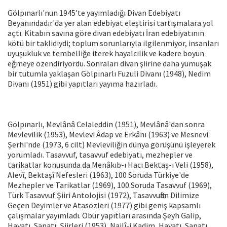
Gölpınarlı'nun 1945'te yayımladığı Divan Edebiyatı
Beyanındadır'da yer alan edebiyat eleştirisi tartışmalara yol
açtı. Kitabın savına göre divan edebiyatı İran edebiyatının
kötü bir taklidiydi; toplum sorunlarıyla ilgilenmiyor, insanları
uyuşukluk ve tembelliğe iterek hayalcilik ve kadere boyun
eğmeye özendiriyordu. Sonraları divan şiirine daha yumuşak
bir tutumla yaklaşan Gölpınarlı Fuzuli Divanı (1948), Nedim
Divanı (1951) gibi yapıtları yayıma hazırladı.
Gölpınarlı, Mevlânâ Celaleddin (1951), Mevlânâ'dan sonra
Mevlevilik (1953), Mevlevi Âdap ve Erkânı (1963) ve Mesnevi
Şerhi'nde (1973, 6 cilt) Mevleviliğin dünya görüşünü işleyerek
yorumladı. Tasavvuf, tasavvuf edebiyatı, mezhepler ve
tarikatlar konusunda da Menâkıb-ı Hacı Bektaş-ı Veli (1958),
Alevî, Bektaşî Nefesleri (1963), 100 Soruda Türkiye'de
Mezhepler ve Tarikatlar (1969), 100 Soruda Tasavvuf (1969),
Türk Tasavvuf Şiiri Antolojisi (1972), Tasavvuftan Dilimize
Geçen Deyimler ve Atasözleri (1977) gibi geniş kapsamlı
çalışmalar yayımladı. Öbür yapıtları arasında Şeyh Galip,
Hayatı, Sanatı, Şiirleri (1953), Nailî-i Kadim, Hayatı, Sanatı,