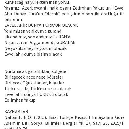
kurulacağına yürekten inanıyoruz.
Yazımızı Azerbeycanlı halk ozanı Zelimhan Yakup’un “Evvel
Ahir Dünya Türk'ün Olacak” adlı şiirinin son iki dörtlüğü ile
bitirelim:
EVVEL AHİR DÜNYA TÜRK'ÜN OLACAK
Yeni mizan yeni dünya gurandı
İlk andımız, son andımız TURAN’dı
Nişan veren Peygamberdi, GURAN’dı
Ne yozulsa heyire yozum olacak
Evvel ahır dünya bizim olacak.
Nurlanacak garanlıklar, kölgeler
Birleşecek neçe neçe bölgeler
Dirilecek Oğuz Hanlar, bilgeler
Türk’e secde, Türk’e tenzim olacak
Evvel ahır dünya TÜRK'ün olacak
Zelimhan Yakup
KAYNAKLAR:
Nalbant, B.Ö. (2015). Bazı Türkçe Kısasü’l Enbiyalara Göre
Âdem’in Dili, Sosyal Bilimler Dergisi, Yıl: 17, Sayı: 28, 2015/1,
sayfa. 69-76