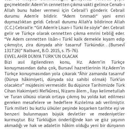
geçmektedir: Adem’in cennetten çıkma vakti gelince Cenab-ı
Allah bunu haber vermesi için Cebrail’i gönderir. Cebrail
durumu Adem’e bildirir. “Adem tınmadı“ yani emri
duymazlıktan geldi. Cebrail durumu Allah’a bildirince Allah
(C.C.) Cebrail’e: “Git Adem’e Lisan-i Türki ile söyle” der. Cebrail
gelir ve Türkçe olarak cennetten çıkma emrini tebliğ eder.
“Ve Adem cennetten lisân-ı Türkî kalk demekle kıyam edip
çıkmıştır, zira dünyada ahir tasarruf Türkündür…(Bursevî
1317:26)” Nalbant, B.Ö. 2015, s. 75-76).
EVVEL AHİR DÜNYA TÜRK'ÜN OLACAK
Bizi asıl ilgilendiren konu, Hz. Adem’in Türkçe
konuşmasından daha çok, Bursavî hazretlerinin Hz.Adem’in
Türkçe konuşmasından yola çıkarak “Âhir zamanda tasarruf
(Dünya hâkimiyeti, dünyada söz sahibi olmak) Türk’ün
olacaktır” müjdesini vermesidir. Bu düşünce Tarihimizde Türk
Cihan Hakimiyeti Mefkûresi, Nizamı âlem , İlayı kelimetullah
ve Turan ülküsü olarak ortaya çıkmış bu yolda kat edilmesi
gereken mesafelere ve hedeflere Kızılelma adı verilmiştir.
Türk milleti bu kutlu ülküler peşinde koşarken tarihte eşi ve
benzeri bulunmayan büyük devletler ve medeniyetler
kurmuştur. Biz Türklüğün önderliğinde kan ve göz yaşının
akmadığı ve hak ve adaletin hâkim olduğu yeni bir dünyanın