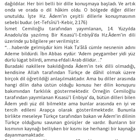
dağıldılar. Her biri belli bir dille konuşmaya başladı. Ve artık
onda ve orada o dil hâkim oldu. O bölgede diğer diller
unutuldu. İşte Hz. Âdem’in çeşitli dillerle konuşmasının
sebebi budur. (et-Tefsîrü’l-Kebir, 2:176)
İsmet Cemiloğlu tarafından yayımlanan, 14. Yüzyılda
Anadolu’da yazılmış Bir Kısasü’l-Enbiyâ’da Hz.Âdem’in dili
üzerinde şu bilgilere yer verilmiştir.
“…haberde gelmişdür kim Hak Ta’âlâ cümle nesnenin adını
Ademe bildürdi. İbn Abbas eydür: ‘Adem peygamber yidi yüz
dürlü lügat bilirdi, amma efdali Arab dilidür…”
Buradaki nakillere bakıldığında Âdem’in tek dilli olmadığı,
kendisine Allah tarafından Türkçe de dâhil olmak üzere
birçok dil öğretildiği anlaşılmaktadır. Ama bu diller arasında
hangi dilin daha üstün olduğu konusu her dilin konuşuru
bakımından farklılık göstermektedir. Örneğin Cemiloğlu
tarafından yayımlanan Kısasü’l Enbiya’ da, bütün dilleri bilen
Âdem yedi yüz dil bilmekte ama bunlar arasında en iyi ve
tercih edileni Arapça olarak gösterilmektedir. Bununla
birlikte meseleye Türkçe tarafından bakan ve Âdem’in dilinin
Türkçe olduğunu savunan görüşler de vardır. Bunların bir
kısmının kaynağı belliyken bir kısmı ise herhangi bir kaynağa
dayanmamaktadır.