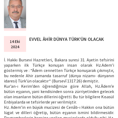
EVVEL ÂHİR DÜNYA TÜRK’ÜN OLACAK
14 Eki
2024
İ. Hakkı Bursevi Hazretleri, Bakara suresi 31. Ayetin tefsirini
yaparken ilk Türkçe konuşan insan olarak Hz.Adem’i
göstermiş ve : “Âdem cennetten Türkçe konuşarak çıkmıştır,
bu nedenle Ahir zamanda tasarruf (dünya nizamı- dünyanın
idaresi) Türk’ün olacaktır“ (Bursevî 1317:26) demiştir..
Kur’an-ı Kerim’den öğrendiğmize göre Allah, Hz.Âdem’e
bütün eşyanın, yani kendisinden sonra zürriyetinden gelecek
olan insanların bütün dillerini öğretti. Bu tür bilgilere Kısasül
Enbiyalarda ve tefsirlerde yer verilmiştir.
Hz. Adem’in en büyük mucizesi de Cenâb-ı Hakkın ona bütün
lügat ve dilleri öğretip, bütün eşyanın ismini bildirmesidir.
Peygamberlerin hepsine verilen mucizelerde olduğu gibi. Hz.