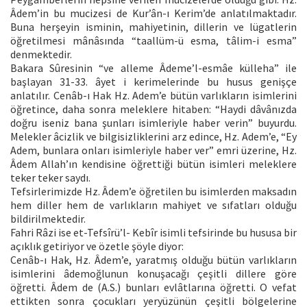
Âdem’in bu mucizesi de Kur’ân-ı Kerim’de anlatılmaktadır.
Buna herşeyin isminin, mahiyetinin, dillerin ve lügatlerin
öğretilmesi mânâsında “taallüm-ü esma, tâlim-i esma”
denmektedir.
Bakara Sûresinin “ve alleme Âdeme’l-esmâe külleha” ile
başlayan 31-33. âyet i kerimelerinde bu husus genişçe
anlatılır. Cenâb-ı Hak Hz. Adem’e bütün varlıkların isimlerini
öğretince, daha sonra meleklere hitaben: “Haydi dâvânızda
doğru iseniz bana şunları isimleriyle haber verin” buyurdu.
Melekler âcizlik ve bilgisizliklerini arz edince, Hz. Adem’e, “Ey
Adem, bunlara onları isimleriyle haber ver” emri üzerine, Hz.
Âdem Allah’ın kendisine öğrettiği bütün isimleri meleklere
teker teker saydı.
Tefsirlerimizde Hz. Âdem’e öğretilen bu isimlerden maksadın
hem diller hem de varlıkların mahiyet ve sıfatları olduğu
bildirilmektedir.
Fahri Râzi ise et-Tefsîrü’l- Kebîr isimli tefsirinde bu hususa bir
açıklık getiriyor ve özetle şöyle diyor:
Cenâb-ı Hak, Hz. Âdem’e, yaratmış olduğu bütün varlıkların
isimlerini âdemoğlunun konuşacağı çeşitli dillere göre
öğretti. Âdem de (A.S.) bunları evlâtlarına öğretti. O vefat
ettikten sonra çocukları yeryüzünün çeşitli bölgelerine