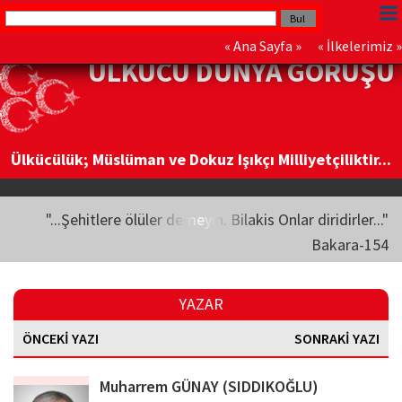
«
Ana Sayfa
» «
İlkelerimiz
»
ÜLKÜCÜ DÜNYA GÖRÜŞÜ
Ülkücülük; Müslüman ve Dokuz Işıkçı Milliyetçiliktir...
"...Şehitlere ölüler demeyin. Bilakis Onlar diridirler..."
Bakara-154
YAZAR
ÖNCEKİ YAZI
SONRAKİ YAZI
Muharrem GÜNAY (SIDDIKOĞLU)