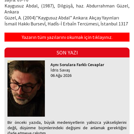
Kaygusuz Abdal, (1987), Dilgüşâ, haz. Abdurrahman Güzel,
Ankara
Güzel, A. (2004).”Kaygusuz Abdal” Ankara: Akçay Yayınları
İsmail Hakkı Bursevî, Hadîs-İ Erbaîn Tercümesi, İstanbul 1317
Yazarın tüm yazılarını okumak için tıklayınız.
SON YAZI
Aynı Sorulara Farklı Cevaplar
İdris Savaş
06 Ağu 2026
Bir önceki yazıda, büyük medeniyetlerin yalnızca yükselişlerini
değil, düşünme biçimlerindeki değişimi de anlamak gerektiğini
ifade etmeye çalıştım.