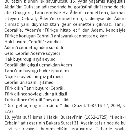
Bu tezin bilinen ilk savunucusu 15. yy.’da yaşamış Kaygusuz
Abdal’dır. Gülistan adlı eserinde bu görüşünü dinî temelde ele
alır. Ona göre, Tanrı emriyle Hz. Âdem’i cennetten çıkarmak
isteyen Cebrail, Âdem’e cennetten çık dediyse de Âdem
tinmaz yani duymazliktan gelir cennetten çıkmaz. Tanrı,
Cebrail’e, “Âdem’e ‘Türkçe hitap et!” der. Âdem, kendisiyle
Türkçe konuşan Cebrail’i anlayarak cennetten çıkar:
Hak buyurdı Cebrâil’e var didi
Âdem’i cennet içinden sür didi
Geldi Cebrâil Âdem’e söyledi
Hak buyurdugın ıyân eyledi
Cebrâil didi çıkgıl uçmakdan Âdem
Tanrı’nın buyrugı budur işbu dem
Niçe ki söyledi hergiz gitmedi
Cebrâil’ün sözini işitmedi
Türk dilin Tanrı buyurdı Cebrâil
Türk dilince söylegil dur git digil
Türk dilince Cebrâil “hey dur” didi
“Durı gel uçmagın terkin ur” didi (Güzel. 1987:16-17, 2004, s.
272)
18. yy.’da sufî İsmail Hakkı Bursevî’nin (1652-1725) “Hadis-i
Erbain” adlı eserinin Bakara Suresi 31. Ayetin tefsirinde de bu
tezi ve rivayeti benimsediğini görüyoruz. Tefsirde şöyle