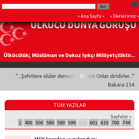
«
Ana Sayfa
» «
İlkelerimiz
»
ÜLKÜCÜ DÜNYA GÖRÜŞÜ
Ülkücülük; Müslüman ve Dokuz Işıkçı Milliyetçiliktir...
"...Şehitlere ölüler demeyin. Bilakis Onlar diridirler..."
Bakara-154
TÜM YAZILAR
Sayfalar »
1
400
500
580
590
599
600
601
610
700
744