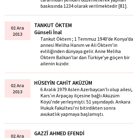
baskısında 1234 olarak verilmektedir [81].
TANKUT ÖKTEM
02 Ara
Günseli İnal
2013
Tankut Öktem ; 1 Temmuz 1940’de Konya’da
annesi Meliha Hanım ve Ali Öktem’in
evliliğinden dünyaya gelir. Anne Meliha
Öktem Balkan’lar dan Türkiye’ye göçen bir
ailenin kızıdır.
HÜSEYİN CAHİT AKÜZÜM
02 Ara
6 Aralık 1979 Aslen Azerbaycan'lı olup ailesi,
2013
Kars'ın Arpaçay ilçesine bağlı Aküzüm
Köyü’nde yerleşmişti. 51 yaşındaydı. Ankara
Hukuk Fakültesi'ni bitirdikten sonra
avukatlık yapmaya başlamıştı.
GAZZÎ AHMED EFENDİ
02 Ara