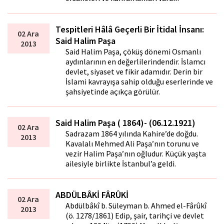
Tespitleri Hâlâ Geçerli Bir İtidal İnsanı:
02 Ara
Said Halim Paşa
2013
Said Halim Paşa, çöküş dönemi Osmanlı
aydınlarının en değerlilerindendir. İslamcı
devlet, siyaset ve fikir adamıdır. Derin bir
İslami kavrayışa sahip olduğu eserlerinde ve
şahsiyetinde açıkça görülür.
Said Halim Paşa ( 1864)- (06.12.1921)
02 Ara
Sadrazam 1864 yılında Kahire’de doğdu.
2013
Kavalalı Mehmed Ali Paşa’nın torunu ve
vezir Halim Paşa’nın oğludur. Küçük yaşta
ailesiyle birlikte İstanbul’a geldi.
ABDÜLBÂKİ FÂRÛKİ
02 Ara
Abdülbâkî b. Süleyman b. Ahmed el-Fârûkî
2013
(ö. 1278/1861) Edip, şair, tarihçi ve devlet