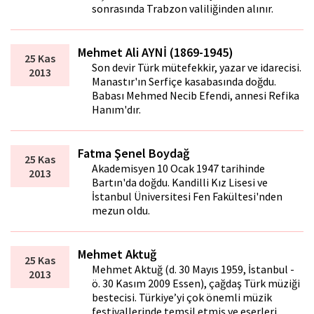
sonrasında Trabzon valiliğinden alınır.
Mehmet Ali AYNİ (1869-1945)
25 Kas
Son devir Türk mütefekkir, yazar ve idarecisi.
2013
Manastır'ın Serfiçe kasabasında doğ­du.
Babası Mehmed Necib Efendi, an­nesi Refika
Hanım'dır.
Fatma Şenel Boydağ
25 Kas
Akademisyen 10 Ocak 1947 tarihinde
2013
Bartın'da doğdu. Kandilli Kız Lisesi ve
İstanbul Üniversitesi Fen Fakültesi'nden
mezun oldu.
Mehmet Aktuğ
25 Kas
Mehmet Aktuğ (d. 30 Mayıs 1959, İstanbul -
2013
ö. 30 Kasım 2009 Essen), çağdaş Türk müziği
bestecisi. Türkiye’yi çok önemli müzik
festivallerinde temsil etmiş ve eserleri