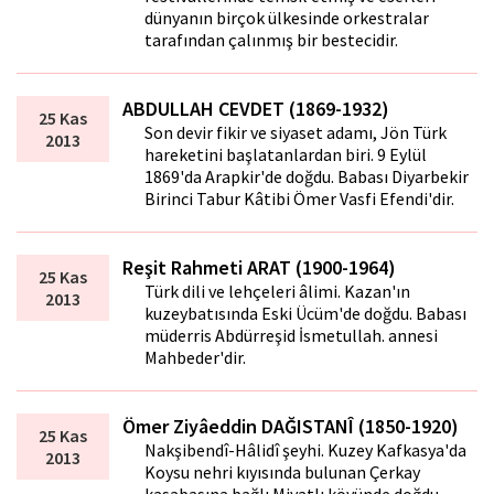
dünyanın birçok ülkesinde orkestralar
tarafından çalınmış bir bestecidir.
ABDULLAH CEVDET (1869-1932)
25 Kas
Son devir fikir ve siyaset adamı, Jön Türk
2013
hareketini başlatanlardan biri. 9 Eylül
1869'da Arapkir'de doğdu. Babası Diyarbekir
Birinci Tabur Kâtibi Ömer Vasfi Efendi'dir.
Reşit Rahmeti ARAT (1900-1964)
25 Kas
Türk dili ve lehçeleri âlimi. Kazan'ın
2013
kuzeybatısında Eski Ücüm'de doğdu. Babası
müderris Abdürreşid İsmetullah. annesi
Mahbeder'dir.
Ömer Ziyâeddin DAĞISTANÎ (1850-1920)
25 Kas
Nakşibendî-Hâlidî şeyhi. Kuzey Kafkasya'da
2013
Koysu nehri kıyı­sında bulunan Çerkay