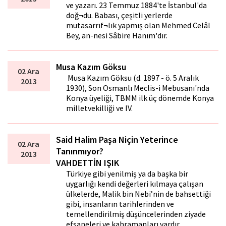
ve yazarı. 23 Temmuz 1884'te İstanbul'da
doğ¬du. Babası, çeşitli yerlerde
mutasarrıf¬lık yapmış olan Mehmed Celâl
Bey, an-nesi Sâbire Hanım'dır.
Musa Kazım Göksu
02 Ara
Musa Kazım Göksu (d. 1897 - ö. 5 Aralık
2013
1930), Son Osmanlı Meclis-i Mebusanı'nda
Konya üyeliği, TBMM ilk üç dönemde Konya
milletvekilliği ve IV.
Said Halim Paşa Niçin Yeterince
02 Ara
Tanınmıyor?
2013
VAHDETTİN IŞIK
Türkiye gibi yenilmiş ya da başka bir
uygarlığı kendi değerleri kılmaya çalışan
ülkelerde, Malik bin Nebi’nin de bahsettiği
gibi, insanların tarihlerinden ve
temellendirilmiş düşüncelerinden ziyade
efsaneleri ve kahramanları vardır.