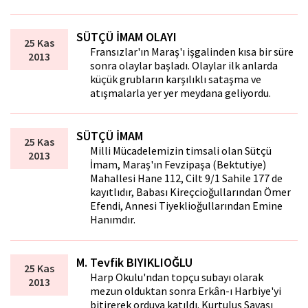
SÜTÇÜ İMAM OLAYI
25 Kas
Fransızlar'ın Maraş'ı işgalinden kısa bir süre
2013
sonra olaylar başladı. Olaylar ilk anlarda
küçük grubların karşılıklı sataşma ve
atışmalarla yer yer meydana geliyordu.
SÜTÇÜ İMAM
25 Kas
Milli Mücadelemizin timsali olan Sütçü
2013
İmam, Maraş'ın Fevzipaşa (Bektutiye)
Mahallesi Hane 112, Cilt 9/1 Sahile 177 de
kayıtlıdır, Babası Kireçcioğullarından Ömer
Efendi, Annesi Tiyeklioğullarından Emine
Hanımdır.
M. Tevfik BIYIKLIOĞLU
25 Kas
Harp Okulu'ndan topçu subayı olarak
2013
mezun olduktan sonra Erkân-ı Harbiye'yi
bitirerek orduya katıldı. Kurtuluş Savaşı