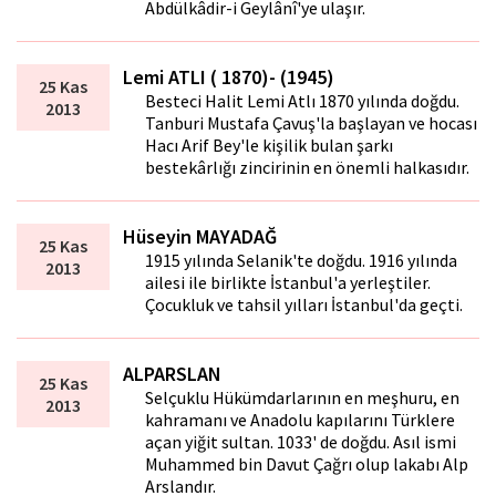
Abdülkâdir-i Geylânî'ye ulaşır.
Lemi ATLI ( 1870)- (1945)
25 Kas
Besteci Halit Lemi Atlı 1870 yılında doğdu.
2013
Tanburi Mustafa Çavuş'la başlayan ve hocası
Hacı Arif Bey'le kişilik bulan şarkı
bestekârlığı zincirinin en önemli halkasıdır.
Hüseyin MAYADAĞ
25 Kas
1915 yılında Selanik'te doğdu. 1916 yılında
2013
ailesi ile birlikte İstanbul'a yerleştiler.
Çocukluk ve tahsil yılları İstanbul'da geçti.
ALPARSLAN
25 Kas
Selçuklu Hükümdarlarının en meşhuru, en
2013
kahramanı ve Anadolu kapılarını Türklere
açan yiğit sultan. 1033' de doğdu. Asıl ismi
Muhammed bin Davut Çağrı olup lakabı Alp
Arslandır.