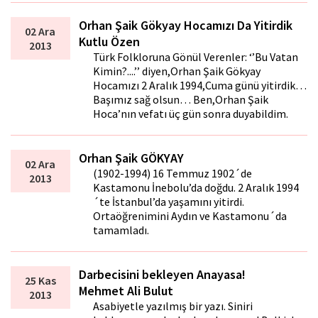
Orhan Şaik Gökyay Hocamızı Da Yitirdik
02 Ara
Kutlu Özen
2013
Türk Folkloruna Gönül Verenler: ‘’Bu Vatan
Kimin?....’’ diyen,Orhan Şaik Gökyay
Hocamızı 2 Aralık 1994,Cuma günü yitirdik…
Başımız sağ olsun… Ben,Orhan Şaik
Hoca’nın vefatı üç gün sonra duyabildim.
Orhan Şaik GÖKYAY
02 Ara
(1902-1994) 16 Temmuz 1902´de
2013
Kastamonu İnebolu’da doğdu. 2 Aralık 1994
´te İstanbul’da yaşamını yitirdi.
Ortaöğrenimini Aydın ve Kastamonu´da
tamamladı.
Darbecisini bekleyen Anayasa!
25 Kas
Mehmet Ali Bulut
2013
Asabiyetle yazılmış bir yazı. Siniri