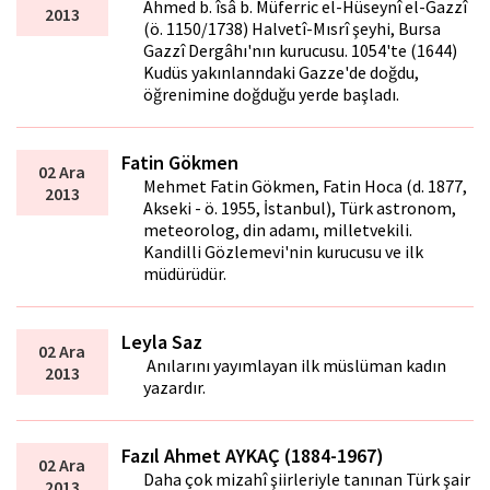
Ahmed b. îsâ b. Müferric el-Hüseynî el-Gazzî
2013
(ö. 1150/1738) Halvetî-Mısrî şeyhi, Bursa
Gazzî Dergâhı'nın kurucusu. 1054'te (1644)
Kudüs yakınlanndaki Gazze'de doğdu,
öğrenimine doğduğu yerde başladı.
Fatin Gökmen
02 Ara
Mehmet Fatin Gökmen, Fatin Hoca (d. 1877,
2013
Akseki - ö. 1955, İstanbul), Türk astronom,
meteorolog, din adamı, milletvekili.
Kandilli Gözlemevi'nin kurucusu ve ilk
müdürüdür.
Leyla Saz
02 Ara
Anılarını yayımlayan ilk müslüman kadın
2013
yazardır.
Fazıl Ahmet AYKAÇ (1884-1967)
02 Ara
Daha çok mizahî şiirleriyle tanınan Türk şair
2013