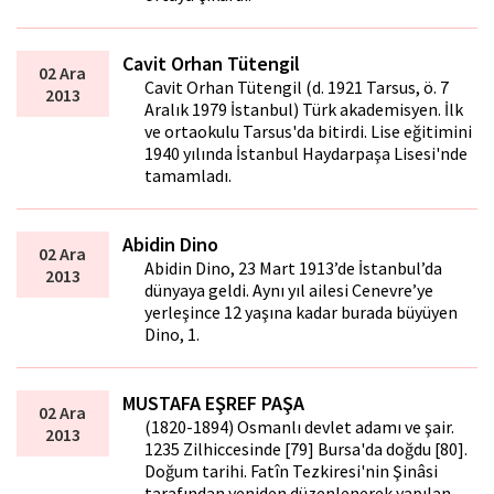
Cavit Orhan Tütengil
02 Ara
Cavit Orhan Tütengil (d. 1921 Tarsus, ö. 7
2013
Aralık 1979 İstanbul) Türk akademisyen. İlk
ve ortaokulu Tarsus'da bitirdi. Lise eğitimini
1940 yılında İstanbul Haydarpaşa Lisesi'nde
tamamladı.
Abidin Dino
02 Ara
Abidin Dino, 23 Mart 1913’de İstanbul’da
2013
dünyaya geldi. Aynı yıl ailesi Cenevre’ye
yerleşince 12 yaşına kadar burada büyüyen
Dino, 1.
MUSTAFA EŞREF PAŞA
02 Ara
(1820-1894) Osmanlı devlet adamı ve şair.
2013
1235 Zilhiccesinde [79] Bursa'da doğdu [80].
Doğum tarihi. Fatîn Tezkiresi'nin Şinâsi
tarafından yeniden düzenlenerek yapılan