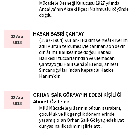
Mücadele Derneği Kurucusu 1927 yılında
Antalya’nın Akseki ilçesi Mahmutlu köyünde
doğdu.
HASAN BASRİ ÇANTAY
02 Ara
(1887-1964) Kur'ân-i Hakim ve Meâl-i Kerim
2013
adlı Kur'an tercümesiyle tanınan son devir
din âlimi. Balıkesir'de doğdu. Babası
Balıkesir tüccarlarından ve ulemâdan
Çantayoğlu Halil Cenâbî Efendi, annesi
Sincanoğulları'ndan Kepsutlu Hatice
Hanım'dır.
ORHAN ŞAİK GÖKYAY’IN EDEBÎ KİŞİLİĞİ
02 Ara
Ahmet Özdemir
2013
Millî Mücadele yıllarının bütün ıstırabını,
çocukluk ve ilk gençlik dönemlerinde
yaşamış olan Orhan Şaik Gökyay, edebiyat
dünyasına ilk adımını şiirle attı.