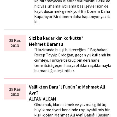
kaldıramayacak olanlar okumasın! Belki de
hiç yazılmamalıydı ama bazı şeyler için de
kayıt düşürmek gerekiyor! Bir Dönem Daha
Kapanıyor Bir dönem daha kapanıyor yazık
ki.
Sizi bu kadar kim korkuttu?
25 Kas
Mehmet Baransu
2013
“Haziranda bu işi bitireceğim...” Başbakan
Recep Tayyip Erdoğan, geçen yıl kullandı bu
cümleyi. Türkiye’deki üç bin dershane
temsilcisi geçen hafta yaptıkları açıklamayla
bu mantığı eleştirdiler.
Valilikten Daru`l Fünûn`a: Mehmet Ali
25 Kas
Aynî
2013
ALTAN ALGAN
Okutmak, idare etmek ve yazmak gibi üç
büyük meziyeti kendinde toplayabilmiş bir
kişilik olan Mehmet Ali Aynî Babıâli Baskını