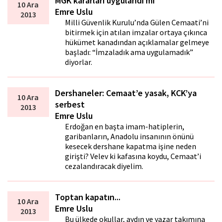
MGK kararları uygulandı mı
10 Ara
Emre Uslu
2013
Milli Güvenlik Kurulu’nda Gülen Cemaati’ni
bitirmek için atılan imzalar ortaya çıkınca
hükümet kanadından açıklamalar gelmeye
başladı: “İmzaladık ama uygulamadık”
diyorlar.
Dershaneler: Cemaat’e yasak, KCK’ya
10 Ara
serbest
2013
Emre Uslu
Erdoğan en başta imam-hatiplerin,
garibanların, Anadolu insanının önünü
kesecek dershane kapatma işine neden
girişti? Velev ki kafasına koydu, Cemaat’i
cezalandıracak diyelim.
Toptan kapatın...
10 Ara
Emre Uslu
2013
Bu ülkede okullar, aydın ve yazar takımına