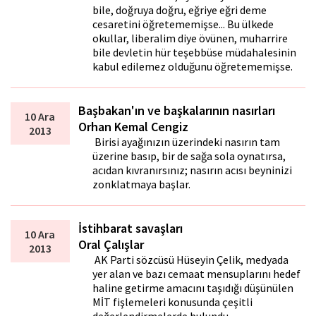
bile, doğruya doğru, eğriye eğri deme
cesaretini öğretememişse... Bu ülkede
okullar, liberalim diye övünen, muharrire
bile devletin hür teşebbüse müdahalesinin
kabul edilemez olduğunu öğretememişse.
Başbakan'ın ve başkalarının nasırları
10 Ara
Orhan Kemal Cengiz
2013
Birisi ayağınızın üzerindeki nasırın tam
üzerine basıp, bir de sağa sola oynatırsa,
acıdan kıvranırsınız; nasırın acısı beyninizi
zonklatmaya başlar.
İstihbarat savaşları
10 Ara
Oral Çalışlar
2013
AK Parti sözcüsü Hüseyin Çelik, medyada
yer alan ve bazı cemaat mensuplarını hedef
haline getirme amacını taşıdığı düşünülen
MİT fişlemeleri konusunda çeşitli