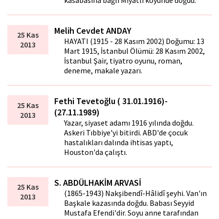
kasabasına bağlı Miyatlı köyünde doğdu.
Melih Cevdet ANDAY
25 Kas
HAYATI (1915 - 28 Kasım 2002) Doğumu: 13
2013
Mart 1915, İstanbul Ölümü: 28 Kasım 2002,
İstanbul Şair, tiyatro oyunu, roman,
deneme, makale yazarı.
Fethi Tevetoğlu ( 31.01.1916)-
25 Kas
(27.11.1989)
2013
Yazar, siyaset adamı 1916 yılında doğdu.
Askeri Tıbbiye'yi bitirdi. ABD'de çocuk
hastalıkları dalında ihtisas yaptı,
Houston'da çalıştı.
S. ABDÜLHAKİM ARVASİ
25 Kas
(1865-1943) Nakşibendî-Hâlidî şeyhi. Van'ın
2013
Başkale kazasında doğdu. Ba­bası Seyyid
Mustafa Efendi'dir. Soyu anne tarafından