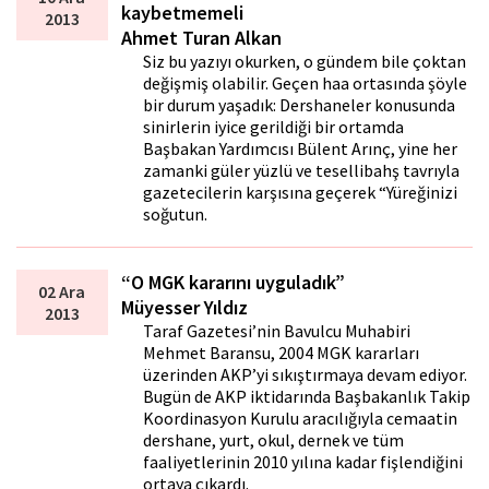
kaybetmemeli
2013
Ahmet Turan Alkan
Siz bu yazıyı okurken, o gündem bile çoktan
değişmiş olabilir. Geçen hafta ortasında şöyle
bir durum yaşadık: Dershaneler konusunda
sinirlerin iyice gerildiği bir ortamda
Başbakan Yardımcısı Bülent Arınç, yine her
zamanki güler yüzlü ve tesellibahş tavrıyla
gazetecilerin karşısına geçerek “Yüreğinizi
soğutun.
“O MGK kararını uyguladık”
02 Ara
Müyesser Yıldız
2013
Taraf Gazetesi’nin Bavulcu Muhabiri
Mehmet Baransu, 2004 MGK kararları
üzerinden AKP’yi sıkıştırmaya devam ediyor.
Bugün de AKP iktidarında Başbakanlık Takip
Koordinasyon Kurulu aracılığıyla cemaatin
dershane, yurt, okul, dernek ve tüm
faaliyetlerinin 2010 yılına kadar fişlendiğini
ortaya çıkardı.