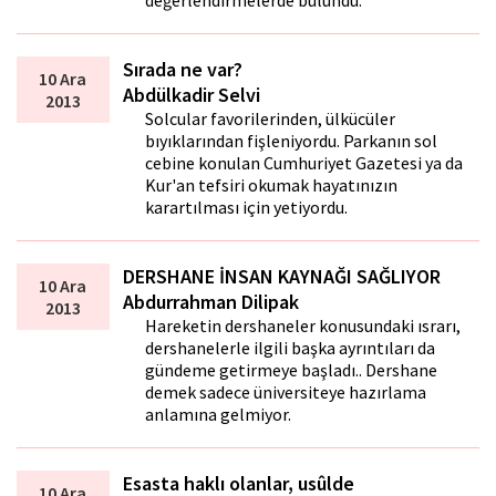
değerlendirmelerde bulundu.
Sırada ne var?
10 Ara
Abdülkadir Selvi
2013
Solcular favorilerinden, ülkücüler
bıyıklarından fişleniyordu. Parkanın sol
cebine konulan Cumhuriyet Gazetesi ya da
Kur'an tefsiri okumak hayatınızın
karartılması için yetiyordu.
DERSHANE İNSAN KAYNAĞI SAĞLIYOR
10 Ara
Abdurrahman Dilipak
2013
Hareketin dershaneler konusundaki ısrarı,
dershanelerle ilgili başka ayrıntıları da
gündeme getirmeye başladı.. Dershane
demek sadece üniversiteye hazırlama
anlamına gelmiyor.
Esasta haklı olanlar, usûlde
10 Ara