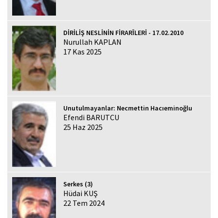
DİRİLİŞ NESLİNİN FİRARÎLERİ - 17.02.2010
Nurullah KAPLAN
17 Kas 2025
Unutulmayanlar: Necmettin Hacıeminoğlu
Efendi BARUTCU
25 Haz 2025
Serkes (3)
Hüdai KUŞ
22 Tem 2024