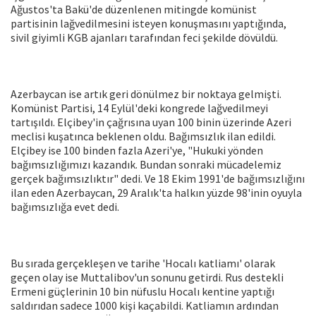
Ağustos'ta Bakü'de düzenlenen mitingde komünist
partisinin lağvedilmesini isteyen konuşmasını yaptığında,
sivil giyimli KGB ajanları tarafından feci şekilde dövüldü.
Azerbaycan ise artık geri dönülmez bir noktaya gelmişti.
Komünist Partisi, 14 Eylül'deki kongrede lağvedilmeyi
tartışıldı. Elçibey'in çağrısına uyan 100 binin üzerinde Azeri
meclisi kuşatınca beklenen oldu. Bağımsızlık ilan edildi.
Elçibey ise 100 binden fazla Azeri'ye, "Hukuki yönden
bağımsızlığımızı kazandık. Bundan sonraki mücadelemiz
gerçek bağımsızlıktır" dedi. Ve 18 Ekim 1991'de bağımsızlığını
ilan eden Azerbaycan, 29 Aralık'ta halkın yüzde 98'inin oyuyla
bağımsızlığa evet dedi.
Bu sırada gerçekleşen ve tarihe 'Hocalı katliamı' olarak
geçen olay ise Muttalibov'un sonunu getirdi. Rus destekli
Ermeni güçlerinin 10 bin nüfuslu Hocalı kentine yaptığı
saldırıdan sadece 1000 kişi kaçabildi. Katliamın ardından