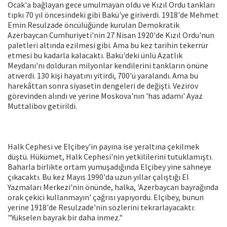
Ocak'a bağlayan gece umulmayan oldu ve Kızıl Ordu tankları
tıpkı 70 yıl öncesindeki gibi Bakü'ye giriverdi. 1918'de Mehmet
Emin Resulzade öncülüğünde kurulan Demokratik
Azerbaycan Cumhuriyeti'nin 27 Nisan 1920'de Kızıl Ordu'nun
paletleri altında ezilmesi gibi. Ama bu kez tarihin tekerrür
etmesi bu kadarla kalacaktı. Bakü'deki ünlü Azatlık
Meydanı'nı dolduran milyonlar kendilerini tankların önüne
atıverdi. 130 kişi hayatını yitirdi, 700'ü yaralandı. Ama bu
harekâttan sonra siyasetin dengeleri de değişti. Vezirov
görevinden alındı ve yerine Moskova'nın 'has adamı' Ayaz
Muttalibov getirildi.
Halk Cephesi ve Elçibey'in payına ise yeraltına çekilmek
düştü. Hükümet, Halk Cephesi'nin yetkililerini tutuklamıştı.
Baharla birlikte ortam yumuşadığında Elçibey yine sahneye
çıkacaktı. Bu kez Mayıs 1990'da uzun yıllar çalıştığı El
Yazmaları Merkezi'nin önünde, halka, 'Azerbaycan bayrağında
orak çekici kullanmayın' çağrısı yapıyordu. Elçibey, bunun
yerine 1918'de Resulzade'nin sözlerini tekrarlayacaktı:
"Yükselen bayrak bir daha inmez."