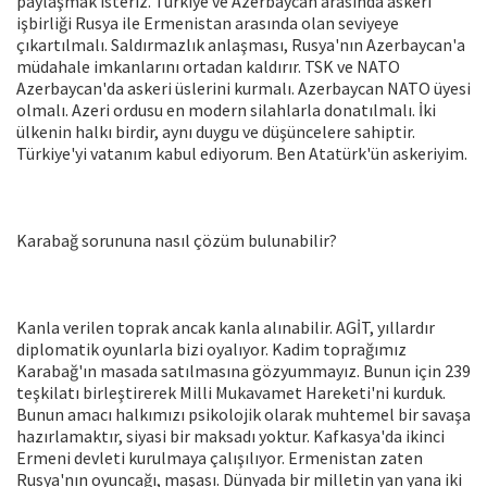
paylaşmak isteriz. Türkiye ve Azerbaycan arasında askeri
işbirliği Rusya ile Ermenistan arasında olan seviyeye
çıkartılmalı. Saldırmazlık anlaşması, Rusya'nın Azerbaycan'a
müdahale imkanlarını ortadan kaldırır. TSK ve NATO
Azerbaycan'da askeri üslerini kurmalı. Azerbaycan NATO üyesi
olmalı. Azeri ordusu en modern silahlarla donatılmalı. İki
ülkenin halkı birdir, aynı duygu ve düşüncelere sahiptir.
Türkiye'yi vatanım kabul ediyorum. Ben Atatürk'ün askeriyim.
Karabağ sorununa nasıl çözüm bulunabilir?
Kanla verilen toprak ancak kanla alınabilir. AGİT, yıllardır
diplomatik oyunlarla bizi oyalıyor. Kadim toprağımız
Karabağ'ın masada satılmasına gözyummayız. Bunun için 239
teşkilatı birleştirerek Milli Mukavamet Hareketi'ni kurduk.
Bunun amacı halkımızı psikolojik olarak muhtemel bir savaşa
hazırlamaktır, siyasi bir maksadı yoktur. Kafkasya'da ikinci
Ermeni devleti kurulmaya çalışılıyor. Ermenistan zaten
Rusya'nın oyuncağı, maşası. Dünyada bir milletin yan yana iki