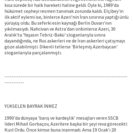
kısa sürede bir halk hareketi haline geldi. Öyle ki, 1989'da
hükümet cepheyi resmen tanımak zorunda kaldı. Elçibey'in
ilk aktif eylemi ise, binlerce Azeri'nin İran sınırına yaptığı ünlü
yürüyüş oldu. Bu seferki esin kaynağı Berlin Duvarı'nın
yıkılmasıydı. Nahcivan ve Astra'dan onbinlerce Azeri, 30
Aralık'ta 'Yaşasın Tebriz-Bakü' sloganlarıyla sınıra
dayandığında, ne Rus askerleri ne de İran askerleri çatışmayı
göze alabilmişti. Dikenli tellerse 'Birleşmiş Azerbaycan'
sloganlarıyla parçalanmıştı.
---------------------------------------------------------------------
-----------
YÜKSELEN BAYRAK İNMEZ
1990'da dünyaya 'barış ve kardeşlik' mesajları veren SSCB
lideri Mihail Gorbaçov, Azerilere başka bir şeyi reva görecekti:
Kızıl Ordu. Önce kimse buna inanmadı. Ama 19 Ocak'ı 20