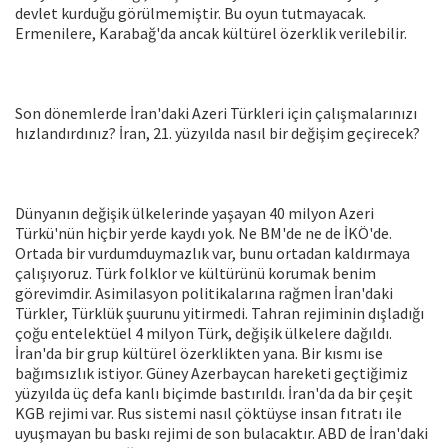
devlet kurduğu görülmemiştir. Bu oyun tutmayacak.
Ermenilere, Karabağ'da ancak kültürel özerklik verilebilir.
Son dönemlerde İran'daki Azeri Türkleri için çalışmalarınızı
hızlandırdınız? İran, 21. yüzyılda nasıl bir değişim geçirecek?
Dünyanın değişik ülkelerinde yaşayan 40 milyon Azeri
Türkü'nün hiçbir yerde kaydı yok. Ne BM'de ne de İKÖ'de.
Ortada bir vurdumduymazlık var, bunu ortadan kaldırmaya
çalışıyoruz. Türk folklor ve kültürünü korumak benim
görevimdir. Asimilasyon politikalarına rağmen İran'daki
Türkler, Türklük şuurunu yitirmedi. Tahran rejiminin dışladığı
çoğu entelektüel 4 milyon Türk, değişik ülkelere dağıldı.
İran'da bir grup kültürel özerklikten yana. Bir kısmı ise
bağımsızlık istiyor. Güney Azerbaycan hareketi geçtiğimiz
yüzyılda üç defa kanlı biçimde bastırıldı. İran'da da bir çeşit
KGB rejimi var. Rus sistemi nasıl çöktüyse insan fıtratı ile
uyuşmayan bu baskı rejimi de son bulacaktır. ABD de İran'daki