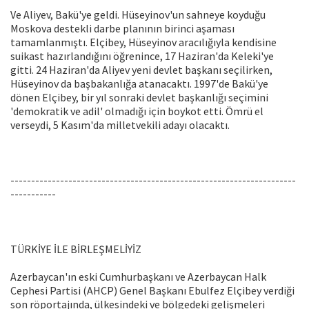
Ve Aliyev, Bakü'ye geldi. Hüseyinov'un sahneye koyduğu
Moskova destekli darbe planının birinci aşaması
tamamlanmıştı. Elçibey, Hüseyinov aracılığıyla kendisine
suikast hazırlandığını öğrenince, 17 Haziran'da Keleki'ye
gitti. 24 Haziran'da Aliyev yeni devlet başkanı seçilirken,
Hüseyinov da başbakanlığa atanacaktı. 1997'de Bakü'ye
dönen Elçibey, bir yıl sonraki devlet başkanlığı seçimini
'demokratik ve adil' olmadığı için boykot etti. Ömrü el
verseydi, 5 Kasım'da milletvekili adayı olacaktı.
---------------------------------------------------------------------
-----------
TÜRKİYE İLE BİRLEŞMELİYİZ
Azerbaycan'ın eski Cumhurbaşkanı ve Azerbaycan Halk
Cephesi Partisi (AHCP) Genel Başkanı Ebulfez Elçibey verdiği
son röportajında, ülkesindeki ve bölgedeki gelişmeleri