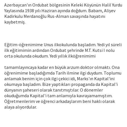
Azerbaycan'ın Ordubat bölgesinin Keleki Köyünün Halil Yurdu
Yaylasında 1938 yılı Haziran ayında doğdum. Babam, Aliyev
Kadirkulu Merdanoğlu Rus-Alman savaşında hayatını
kaybetmiş.
Eğitim-öğrenimime Unus ilkokulunda başladım. Yedi yıl süreli
ilk eğitimimin ardından Ordubat şehrinde M.T. Kutsi I nolu
orta okulunda okudum. Yedi yıllık ilköğrenimimi
tamamlayıncaya kadar en büyük arzum doktor olmaktı. Ona
öğrenimime başladığımda Tarih ilmine ilgi duydum. Toplumu
anlamak benim için çok ilgi çekici idi, Marks'ın Kapital'ini
okumaya başladım. Bize yaptıkları propaganda da Kapital'i
dünyanın şaheseri olarak tanıtmıştılar. O dönemler
okuduğumda Kapital'i tam anlamıyla kavrayamamıştım.
Öğretmenlerim ve öğrenci arkadaşlarım beni haklı olarak
alaya alıyordular.