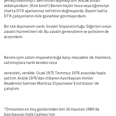
yerleştirebilmişti. Ben onları duymuştum. Ancak onları
aldatıyordum. (Kim kimi?) Benim hiçbir hoca veya öğrenciye
(hatta DTK ajanlarına) nefretim doğmuyordu. Bazen hatta
DTK çalışanlarını bile günahkar görmüyordum.
Bir tek düşmanım vardı. Sovyet İmparatorluğu. Diğerleri onun
zavallı hizmetlileri idi. Bu zavallı generallere ve polislere de
acıyordum.
Benim işim zalim imparatorluğa karşı mücadele idi. Hainlere,
satılmışlara tarih kendisi ceza
verecekti, verdide. Ocak 1975 Temmuz 1976 arasında hapis
yattım. Aralık 1976'dan itibaren Azerbaycan ilimler
Akademisi Salman Mümtaz Elyazmalar Enstitüsün 'de
çalıştım.
"Ömrümün en hoş günlerinden biri 16 Haziran 1989'da
Azerbaycan Halk Cephesi'nin