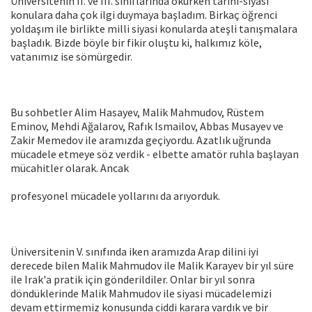
Üniversitenin II. ve III. sınıflarında okurken tarihi-siyasi
konulara daha çok ilgi duymaya başladım. Birkaç öğrenci
yoldaşım ile birlikte milli siyasi konularda ateşli tanışmalara
başladık. Bizde böyle bir fikir oluştu ki, halkımız köle,
vatanımız ise sömürgedir.
Bu sohbetler Alim Hasayev, Malik Mahmudov, Rüstem
Eminov, Mehdi Ağalarov, Rafık Ismailov, Abbas Musayev ve
Zakir Memedov ile aramızda geçiyordu. Azatlık uğrunda
mücadele etmeye söz verdik - elbette amatör ruhla başlayan
mücahitler olarak. Ancak
profesyonel mücadele yollarını da arıyorduk.
Üniversitenin V. sınıfında iken aramızda Arap dilini iyi
derecede bilen Malik Mahmudov ile Malik Karayev bir yıl süre
ile Irak'a pratik için gönderildiler. Onlar bir yıl sonra
döndüklerinde Malik Mahmudov ile siyasi mücadelemizi
devam ettirmemiz konusunda ciddi karara vardık ve bir