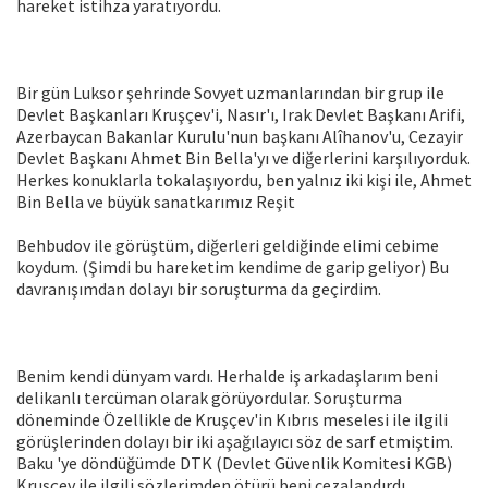
hareket istihza yaratıyordu.
Bir gün Luksor şehrinde Sovyet uzmanlarından bir grup ile
Devlet Başkanları Kruşçev'i, Nasır'ı, Irak Devlet Başkanı Arifi,
Azerbaycan Bakanlar Kurulu'nun başkanı Alîhanov'u, Cezayir
Devlet Başkanı Ahmet Bin Bella'yı ve diğerlerini karşılıyorduk.
Herkes konuklarla tokalaşıyordu, ben yalnız iki kişi ile, Ahmet
Bin Bella ve büyük sanatkarımız Reşit
Behbudov ile görüştüm, diğerleri geldiğinde elimi cebime
koydum. (Şimdi bu hareketim kendime de garip geliyor) Bu
davranışımdan dolayı bir soruşturma da geçirdim.
Benim kendi dünyam vardı. Herhalde iş arkadaşlarım beni
delikanlı tercüman olarak görüyordular. Soruşturma
döneminde Özellikle de Kruşçev'in Kıbrıs meselesi ile ilgili
görüşlerinden dolayı bir iki aşağılayıcı söz de sarf etmiştim.
Baku 'ye döndüğümde DTK (Devlet Güvenlik Komitesi KGB)
Kruşçev ile ilgili sözlerimden ötürü beni cezalandırdı.