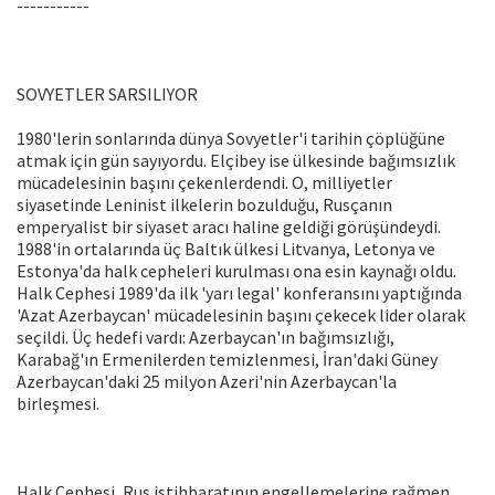
-----------
SOVYETLER SARSILIYOR
1980'lerin sonlarında dünya Sovyetler'i tarihin çöplüğüne
atmak için gün sayıyordu. Elçibey ise ülkesinde bağımsızlık
mücadelesinin başını çekenlerdendi. O, milliyetler
siyasetinde Leninist ilkelerin bozulduğu, Rusçanın
emperyalist bir siyaset aracı haline geldiği görüşündeydi.
1988'in ortalarında üç Baltık ülkesi Litvanya, Letonya ve
Estonya'da halk cepheleri kurulması ona esin kaynağı oldu.
Halk Cephesi 1989'da ilk 'yarı legal' konferansını yaptığında
'Azat Azerbaycan' mücadelesinin başını çekecek lider olarak
seçildi. Üç hedefi vardı: Azerbaycan'ın bağımsızlığı,
Karabağ'ın Ermenilerden temizlenmesi, İran'daki Güney
Azerbaycan'daki 25 milyon Azeri'nin Azerbaycan'la
birleşmesi.
Halk Cephesi, Rus istihbaratının engellemelerine rağmen