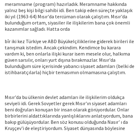
meramname (program) hazırladık. Meramname hakkında
yalnız beş kişi bilgi sahibi idi. Ben takip eden süreçte yaklaşık
iki yıl (1963-64) Mısır'da tercüman olarak çalıştım. Mısır'da
bulunduğum ortam, siyasiler ile ilişkilerim bana çok önemli
kazanımlar sağladı. Hatta orda
bîr iki kez Türkiye ve ABD Büyükelçiliklerine giderek birileri ile
tanışmak istedim. Ancak çekindim. Kendimce bu karara
vardım ki, ben onlarla ilişki kurar isem mesele olur, halkıma
güven sarsılır, onları yurt dışına bırakmazlar. Mısır'da
bulunduğum süre içerisinde yabancı siyaset adamları (belki de
istihbaratçılarla) hiçbir temasımın olmamasına çalıştım.
Mısır'da bu ülkenin devlet adamları ile ilişkilerim oldukça
seviyeli idi. Gerek Sovyetler gerek Mısır'ın siyaset adamları
beni doğruları konuşan bir insan olarak görüyordular. Onlar
birbirlerini aldattıklarında yanlışlıklarını anlatıyordum, bana
bakıp gülüşüyordular. Ben söz konusu olduğunda Nasır' ı da
Kruşçev'i de eleştiriyordum. Siyaset dünyasında böylesine