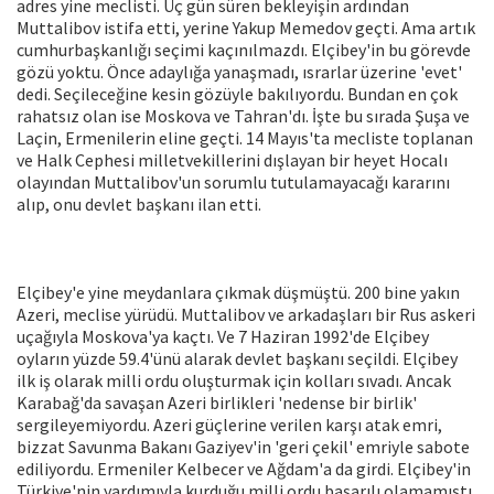
adres yine meclisti. Üç gün süren bekleyişin ardından
Muttalibov istifa etti, yerine Yakup Memedov geçti. Ama artık
cumhurbaşkanlığı seçimi kaçınılmazdı. Elçibey'in bu görevde
gözü yoktu. Önce adaylığa yanaşmadı, ısrarlar üzerine 'evet'
dedi. Seçileceğine kesin gözüyle bakılıyordu. Bundan en çok
rahatsız olan ise Moskova ve Tahran'dı. İşte bu sırada Şuşa ve
Laçin, Ermenilerin eline geçti. 14 Mayıs'ta mecliste toplanan
ve Halk Cephesi milletvekillerini dışlayan bir heyet Hocalı
olayından Muttalibov'un sorumlu tutulamayacağı kararını
alıp, onu devlet başkanı ilan etti.
Elçibey'e yine meydanlara çıkmak düşmüştü. 200 bine yakın
Azeri, meclise yürüdü. Muttalibov ve arkadaşları bir Rus askeri
uçağıyla Moskova'ya kaçtı. Ve 7 Haziran 1992'de Elçibey
oyların yüzde 59.4'ünü alarak devlet başkanı seçildi. Elçibey
ilk iş olarak milli ordu oluşturmak için kolları sıvadı. Ancak
Karabağ'da savaşan Azeri birlikleri 'nedense bir birlik'
sergileyemiyordu. Azeri güçlerine verilen karşı atak emri,
bizzat Savunma Bakanı Gaziyev'in 'geri çekil' emriyle sabote
ediliyordu. Ermeniler Kelbecer ve Ağdam'a da girdi. Elçibey'in
Türkiye'nin yardımıyla kurduğu milli ordu başarılı olamamıştı.