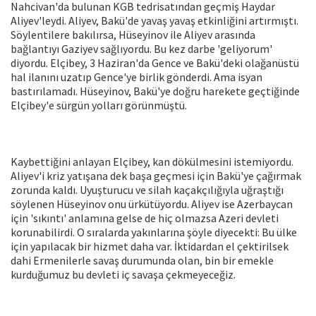
Nahcivan'da bulunan KGB tedrisatından geçmiş Haydar
Aliyev'leydi. Aliyev, Bakü'de yavaş yavaş etkinliğini artırmıştı.
Söylentilere bakılırsa, Hüseyinov ile Aliyev arasında
bağlantıyı Gaziyev sağlıyordu. Bu kez darbe 'geliyorum'
diyordu. Elçibey, 3 Haziran'da Gence ve Bakü'deki olağanüstü
hal ilanını uzatıp Gence'ye birlik gönderdi. Ama isyan
bastırılamadı. Hüseyinov, Bakü'ye doğru harekete geçtiğinde
Elçibey'e sürgün yolları görünmüştü.
Kaybettiğini anlayan Elçibey, kan dökülmesini istemiyordu.
Aliyev'i kriz yatışana dek başa geçmesi için Bakü'ye çağırmak
zorunda kaldı. Uyuşturucu ve silah kaçakçılığıyla uğraştığı
söylenen Hüseyinov onu ürkütüyordu. Aliyev ise Azerbaycan
için 'sıkıntı' anlamına gelse de hiç olmazsa Azeri devleti
korunabilirdi. O sıralarda yakınlarına şöyle diyecekti: Bu ülke
için yapılacak bir hizmet daha var. İktidardan el çektirilsek
dahi Ermenilerle savaş durumunda olan, bin bir emekle
kurduğumuz bu devleti iç savaşa çekmeyeceğiz.