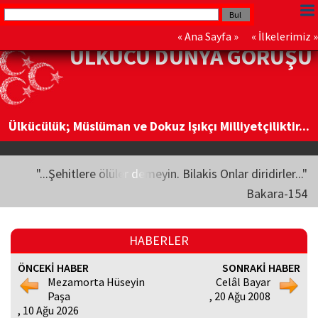
«
Ana Sayfa
» «
İlkelerimiz
»
ÜLKÜCÜ DÜNYA GÖRÜŞÜ
Ülkücülük; Müslüman ve Dokuz Işıkçı Milliyetçiliktir...
"...Şehitlere ölüler demeyin. Bilakis Onlar diridirler..."
Bakara-154
HABERLER
ÖNCEKİ HABER
SONRAKİ HABER
Mezamorta Hüseyin
Celâl Bayar
Paşa
, 20 Ağu 2008
, 10 Ağu 2026