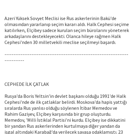
Azeri Yüksek Sovyet Meclisi ise Rus askerlerinin Bakü'de
olmasından yararlanıp seçim kararı aldı. Halk Cephesi seçime
katılırken, Elçibey sadece kurulan seçim bürolarını yöneterek
arkadaşlarını destekleyecekti. Olanca hileye rağmen Halk
Cephesi'nden 30 milletvekili meclise seçilmeyi başardı.
---------------------------------------------------------------------
-----------
CEPHEDE İLK ÇATLAK
Rusya'da Boris Yeltsin'in devlet başkanı olduğu 1991'de Halk
Cephesi'nde de ilk çatlaklar belirdi. Moskova'da hapis yattığı
sıralarda Rus yanlısı olduğu söylenen İtibar Memedov ve
Rahim Gaziyev, Elçibey karşısında bir grup oluşturdu.
Memedov, 'Milli İstiklal Partisi'ni kurdu. Elçibey ise dikkatini
bir yandan Rus askerlerinden kurtulmaya diğer yandan da
işgal altındaki Karabağ'da verilecek savaşa odaklamıştı. 23