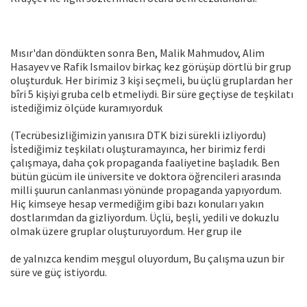
Mısır'dan döndükten sonra Ben, Malik Mahmudov, Alim
Hasayev ve Rafik Ismailov birkaç kez görüşüp dörtlü bir grup
oluşturduk. Her birimiz 3 kişi seçmeli, bu üçlü gruplardan her
bîri 5 kişiyi gruba celb etmeliydi. Bir süre geçtiyse de teşkilatı
istediğimiz ölçüde kuramıyorduk
(Tecrübesizliğimizin yanısıra DTK bizi sürekli izliyordu)
İstediğimiz teşkilatı oluşturamayınca, her birimiz ferdi
çalışmaya, daha çok propaganda faaliyetine başladık. Ben
bütün gücüm ile üniversite ve doktora öğrencileri arasında
milli şuurun canlanması yönünde propaganda yapıyordum.
Hiç kimseye hesap vermediğim gibi bazı konuları yakın
dostlarımdan da gizliyordum. Üçlü, beşli, yedili ve dokuzlu
olmak üzere gruplar oluşturuyordum. Her grup ile
de yalnızca kendim meşgul oluyordum, Bu çalışma uzun bir
süre ve güç istiyordu.