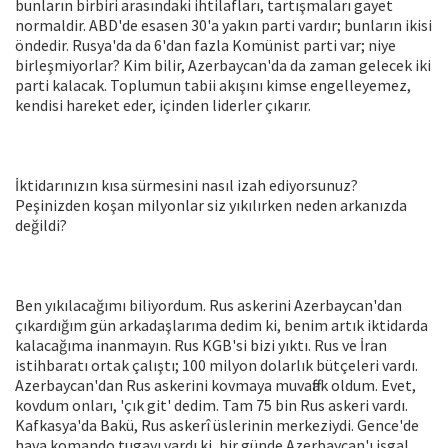
bunların birbiri arasındaki ihtilafları, tartışmaları gayet
normaldir. ABD'de esasen 30'a yakın parti vardır; bunların ikisi
öndedir. Rusya'da da 6'dan fazla Komünist parti var; niye
birleşmiyorlar? Kim bilir, Azerbaycan'da da zaman gelecek iki
parti kalacak. Toplumun tabii akışını kimse engelleyemez,
kendisi hareket eder, içinden liderler çıkarır.
İktidarınızın kısa sürmesini nasıl izah ediyorsunuz?
Peşinizden koşan milyonlar siz yıkılırken neden arkanızda
değildi?
Ben yıkılacağımı biliyordum. Rus askerini Azerbaycan'dan
çıkardığım gün arkadaşlarıma dedim ki, benim artık iktidarda
kalacağıma inanmayın. Rus KGB'si bizi yıktı. Rus ve İran
istihbaratı ortak çalıştı; 100 milyon dolarlık bütçeleri vardı.
Azerbaycan'dan Rus askerini kovmaya muvaffak oldum. Evet,
kovdum onları, 'çık git' dedim. Tam 75 bin Rus askeri vardı.
Kafkasya'da Bakü, Rus askerî üslerinin merkeziydi. Gence'de
hava komando tugayı vardı ki, bir günde Azerbaycan'ı işgal