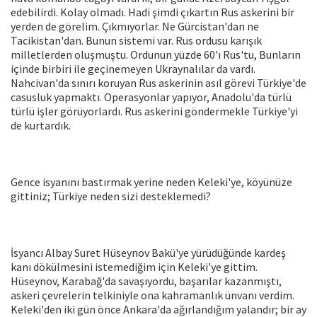
edebilirdi. Kolay olmadı. Hadi şimdi çıkartın Rus askerini bir
yerden de görelim. Çıkmıyorlar. Ne Gürcistan'dan ne
Tacikistan'dan. Bunun sistemi var. Rus ordusu karışık
milletlerden oluşmuştu. Ordunun yüzde 60'ı Rus'tu, Bunların
içinde birbiri ile geçinemeyen Ukraynalılar da vardı.
Nahcivan'da sınırı koruyan Rus askerinin asıl görevi Türkiye'de
casusluk yapmaktı. Operasyonlar yapıyor, Anadolu'da türlü
türlü işler görüyorlardı. Rus askerini göndermekle Türkiye'yi
de kurtardık.
Gence isyanını bastırmak yerine neden Keleki'ye, köyünüze
gittiniz; Türkiye neden sizi desteklemedi?
İsyancı Albay Suret Hüseynov Bakü'ye yürüdüğünde kardeş
kanı dökülmesini istemediğim için Keleki'ye gittim.
Hüseynov, Karabağ'da savaşıyordu, başarılar kazanmıştı,
askeri çevrelerin telkiniyle ona kahramanlık ünvanı verdim.
Keleki'den iki gün önce Ankara'da ağırlandığım yalandır; bir ay