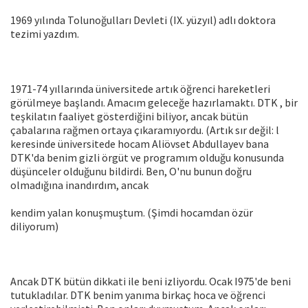
1969 yılında Tolunoğulları Devleti (IX. yüzyıl) adlı doktora
tezimi yazdım.
1971-74 yıllarında üniversitede artık öğrenci hareketleri
görülmeye başlandı. Amacım geleceğe hazırlamaktı. DTK , bir
teşkilatın faaliyet gösterdiğini biliyor, ancak bütün
çabalarına rağmen ortaya çıkaramıyordu. (Artık sır değil: l
keresinde üniversitede hocam Aliövset Abdullayev bana
DTK'da benim gizli örgüt ve programım olduğu konusunda
düşünceler olduğunu bildirdi. Ben, O'nu bunun doğru
olmadığına inandırdım, ancak
kendim yalan konuşmuştum. (Şimdi hocamdan özür
diliyorum)
Ancak DTK bütün dikkati ile beni izliyordu. Ocak I975'de beni
tutukladılar. DTK benim yanıma birkaç hoca ve öğrenci