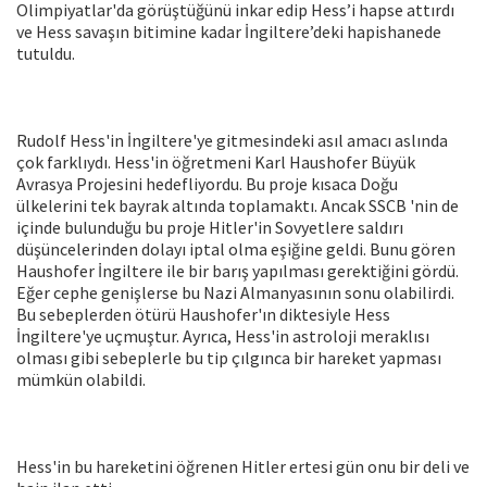
Olimpiyatlar'da görüştüğünü inkar edip Hess’i hapse attırdı
ve Hess savaşın bitimine kadar İngiltere’deki hapishanede
tutuldu.
Rudolf Hess'in İngiltere'ye gitmesindeki asıl amacı aslında
çok farklıydı. Hess'in öğretmeni Karl Haushofer Büyük
Avrasya Projesini hedefliyordu. Bu proje kısaca Doğu
ülkelerini tek bayrak altında toplamaktı. Ancak SSCB 'nin de
içinde bulunduğu bu proje Hitler'in Sovyetlere saldırı
düşüncelerinden dolayı iptal olma eşiğine geldi. Bunu gören
Haushofer İngiltere ile bir barış yapılması gerektiğini gördü.
Eğer cephe genişlerse bu Nazi Almanyasının sonu olabilirdi.
Bu sebeplerden ötürü Haushofer'ın diktesiyle Hess
İngiltere'ye uçmuştur. Ayrıca, Hess'in astroloji meraklısı
olması gibi sebeplerle bu tip çılgınca bir hareket yapması
mümkün olabildi.
Hess'in bu hareketini öğrenen Hitler ertesi gün onu bir deli ve