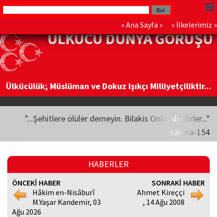
«
Ana Sayfa
» «
İlkelerimiz
»
ÜLKÜCÜ DÜNYA GÖRÜŞÜ
Ülkücülük; Müslüman ve Dokuz Işıkçı Milliyetçiliktir...
"...Şehitlere ölüler demeyin. Bilakis Onlar diridirler..."
Bakara-154
HABERLER
ÖNCEKİ HABER
SONRAKİ HABER
Hâkim en-Nisâburî
Ahmet Kireççi
M.Yaşar Kandemir, 03
, 14 Ağu 2008
Ağu 2026