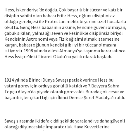
Hess, İskenderiye’de doğdu. Çok başarılı bir tüccar ve katı bir
disiplin sahibi olan babası Fritz Hess, oğlunu disiplini az
olduğu gerekçesi ile Protestan mektebi yerine özel hocalarla
okuttu. Genç Hess babasının aksine, kendine güveni olmayan,
çabuk sıkılan, yalnızlığı seven ve kesinlikle disiplinsiz biriydi.
Kendisinin Astronomi veya Fizik eğitimi almak istemesine
karşın, babası oğlunun kendisi gibi iyi bir tüccar olmasını
istiyordu. 1908 yılında ailesi Almanya’ya taşınma kararı alınca
Hess İsviçre’deki Ticaret Okulu’na yatılı olarak başladı.
1914 yılında Birinci Dünya Savaşı patlak verince Hess bu
vatani görev için orduya gönüllü katıldı ve 7.Bavyera Sahra
Topçu Alayın’da piyade olarak görev aldı. Burada çok cesur ve
başarılı işler çıkarttığı için İkinci Derece Şeref Madalya’sı aldı.
Savaş sırasında iki defa ciddi şekilde yaralandı ve daha güvenli
olacağı düşüncesiyle İmparatorluk Hava Kuvvetlerine