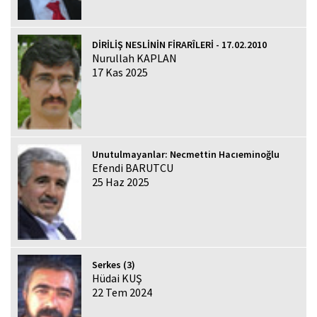
DİRİLİŞ NESLİNİN FİRARÎLERİ - 17.02.2010
Nurullah KAPLAN
17 Kas 2025
Unutulmayanlar: Necmettin Hacıeminoğlu
Efendi BARUTCU
25 Haz 2025
Serkes (3)
Hüdai KUŞ
22 Tem 2024