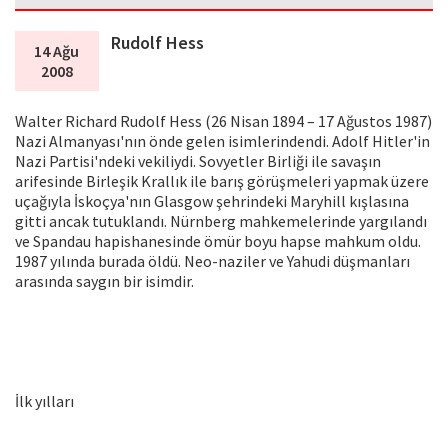
Rudolf Hess
14 Ağu
2008
Walter Richard Rudolf Hess (26 Nisan 1894 – 17 Ağustos 1987)
Nazi Almanyası'nın önde gelen isimlerindendi. Adolf Hitler'in
Nazi Partisi'ndeki vekiliydi. Sovyetler Birliği ile savaşın
arifesinde Birleşik Krallık ile barış görüşmeleri yapmak üzere
uçağıyla İskoçya'nın Glasgow şehrindeki Maryhill kışlasına
gitti ancak tutuklandı. Nürnberg mahkemelerinde yargılandı
ve Spandau hapishanesinde ömür boyu hapse mahkum oldu.
1987 yılında burada öldü. Neo-naziler ve Yahudi düşmanları
arasında saygın bir isimdir.
İlk yılları