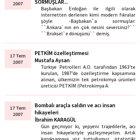
SORMUŞLAR...
2007
Başbakan Erdoğan ile ilgili olarak
internetten derlenen kimi modern fıkralar
şöyle: -Başbakan`a sormuşlar:
``Ankara`nın en çok nesini seversiniz?``
``Brüksel`e dönüşünü`` demiş.
PETKİM özelleştirmesi
17 Tem
Mustafa Aysan
2007
Türkiye Petrolleri A.O. tarafından 1963'te
kurulan, 1987'de özelleştirme kapsamına
alınan, ülkemizin tek petrokimya ürünleri
üreticisi PETKİM (Petrokimya A.
Bombalı araçla saldırı ve acı insan
17 Tem
hikayeleri
2007
İbrahim KARAGÜL
Gün geçmiyor ki, yepyeni trajedilerle, acı
insan hikayeleriyle yüzleşmeyelim. Artık
kanıksamaya yüz tuttuğumuz, istatistiki