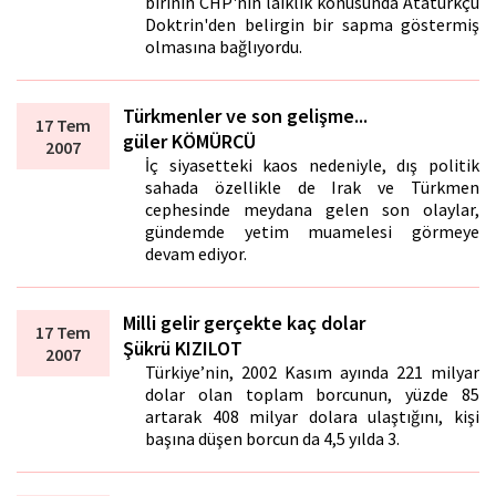
birinin CHP'nin laiklik konusunda Atatürkçü
Doktrin'den belirgin bir sapma göstermiş
olmasına bağlıyordu.
Türkmenler ve son gelişme...
17 Tem
güler KÖMÜRCÜ
2007
İç siyasetteki kaos nedeniyle, dış politik
sahada özellikle de Irak ve Türkmen
cephesinde meydana gelen son olaylar,
gündemde yetim muamelesi görmeye
devam ediyor.
Milli gelir gerçekte kaç dolar
17 Tem
Şükrü KIZILOT
2007
Türkiye’nin, 2002 Kasım ayında 221 milyar
dolar olan toplam borcunun, yüzde 85
artarak 408 milyar dolara ulaştığını, kişi
başına düşen borcun da 4,5 yılda 3.