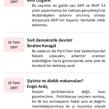
Avni Özgürel
2007
Bu seçimin iki galibi var; AKP ve MHP. 53
yıldır yaşanmamış bir tabloyu gerçekleştirip
iktidardayken oylarını artırmış olması
dolayısıyla AKP'nin başarısı herhalde inkâr
edilemez.
Sivil demokratik devrim!
25 Tem
İbrahim Karagül
2007
Bu kadarını Ak Parti'liler bile beklemiyordu!
Yüksek çıkacaktı, anketler oranları
alabildiğine fazla gösteriyordu ama yine de
temkinli bir bekleyiş vardı.
Şiştiniz mi düdük makarnaları?
25 Tem
Engin Ardıç
2007
Sözüm politikacılara değil, bazı
gazetecilere... Politikacıya seçmen vurmuş,
bir de biz vurmayalım. Fakat aziz ve değerli
meslekdaşlarımıza iki çift sözümüz olacak