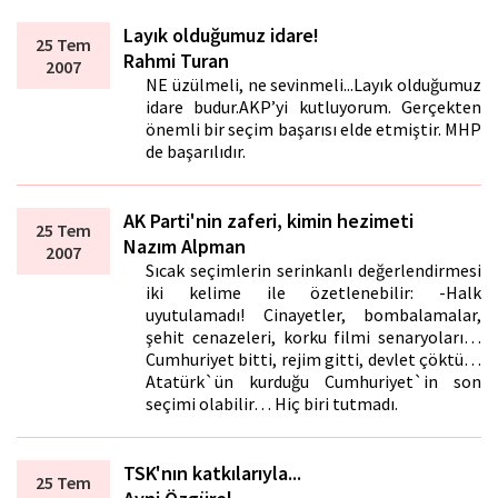
Layık olduğumuz idare!
25 Tem
Rahmi Turan
2007
NE üzülmeli, ne sevinmeli...Layık olduğumuz
idare budur.AKP’yi kutluyorum. Gerçekten
önemli bir seçim başarısı elde etmiştir. MHP
de başarılıdır.
AK Parti'nin zaferi, kimin hezimeti
25 Tem
Nazım Alpman
2007
Sıcak seçimlerin serinkanlı değerlendirmesi
iki kelime ile özetlenebilir: -Halk
uyutulamadı! Cinayetler, bombalamalar,
şehit cenazeleri, korku filmi senaryoları…
Cumhuriyet bitti, rejim gitti, devlet çöktü…
Atatürk`ün kurduğu Cumhuriyet`in son
seçimi olabilir… Hiç biri tutmadı.
TSK'nın katkılarıyla...
25 Tem