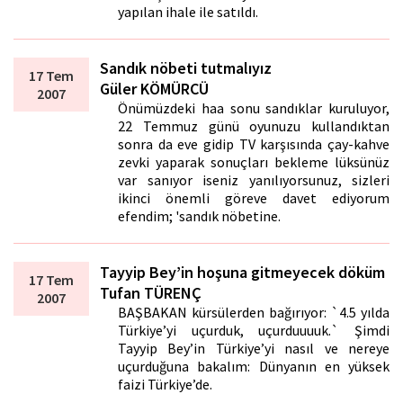
yapılan ihale ile satıldı.
Sandık nöbeti tutmalıyız
17 Tem
Güler KÖMÜRCÜ
2007
Önümüzdeki hafta sonu sandıklar kuruluyor,
22 Temmuz günü oyunuzu kullandıktan
sonra da eve gidip TV karşısında çay-kahve
zevki yaparak sonuçları bekleme lüksünüz
var sanıyor iseniz yanılıyorsunuz, sizleri
ikinci önemli göreve davet ediyorum
efendim; 'sandık nöbetine.
Tayyip Bey’in hoşuna gitmeyecek döküm
17 Tem
Tufan TÜRENÇ
2007
BAŞBAKAN kürsülerden bağırıyor: `4.5 yılda
Türkiye’yi uçurduk, uçurduuuuk.` Şimdi
Tayyip Bey’in Türkiye’yi nasıl ve nereye
uçurduğuna bakalım: Dünyanın en yüksek
faizi Türkiye’de.