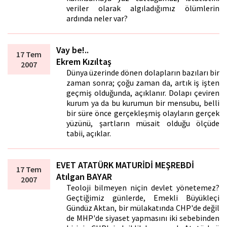
veriler olarak algıladığımız ölümlerin
ardında neler var?
Vay be!..
17 Tem
Ekrem Kızıltaş
2007
Dünya üzerinde dönen dolapların bazıları bir
zaman sonra; çoğu zaman da, artık iş işten
geçmiş olduğunda, açıklanır. Dolapı çeviren
kurum ya da bu kurumun bir mensubu, belli
bir süre önce gerçekleşmiş olayların gerçek
yüzünü, şartların müsait olduğu ölçüde
tabii, açıklar.
EVET ATATÜRK MATURİDİ MEŞREBDİ
17 Tem
Atılgan BAYAR
2007
Teoloji bilmeyen niçin devlet yönetemez?
Geçtiğimiz günlerde, Emekli Büyükleçi
Gündüz Aktan, bir mülakatında CHP'de değil
de MHP'de siyaset yapmasını iki sebebinden