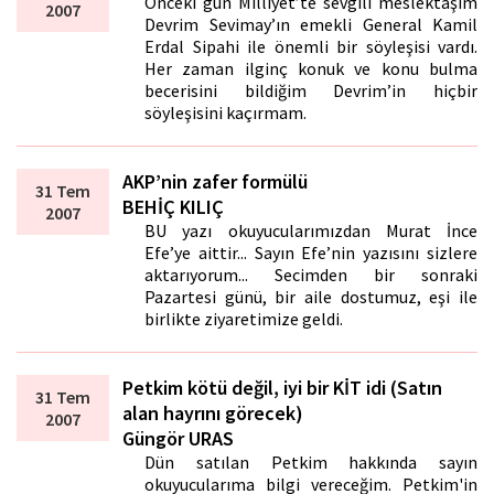
Önceki gün Milliyet’te sevgili meslektaşım
2007
Devrim Sevimay’ın emekli General Kamil
Erdal Sipahi ile önemli bir söyleşisi vardı.
Her zaman ilginç konuk ve konu bulma
becerisini bildiğim Devrim’in hiçbir
söyleşisini kaçırmam.
AKP’nin zafer formülü
31 Tem
BEHİÇ KILIÇ
2007
BU yazı okuyucularımızdan Murat İnce
Efe’ye aittir... Sayın Efe’nin yazısını sizlere
aktarıyorum... Secimden bir sonraki
Pazartesi günü, bir aile dostumuz, eşi ile
birlikte ziyaretimize geldi.
Petkim kötü değil, iyi bir KİT idi (Satın
31 Tem
alan hayrını görecek)
2007
Güngör URAS
Dün satılan Petkim hakkında sayın
okuyucularıma bilgi vereceğim. Petkim'in