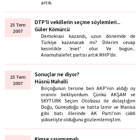
artık.
DTP’li vekillerin seçme söylemleri...
25 Tem
Güler Kömürcü
2007
Demokrasi kazandı, uzun dönemde de
Türkiye kazanacak mı? Dilerim cevap
kesinlikle ‘evet’ olur. Ve bugün...
Anamuhalefet partisi artık MHP’dir.
Sonuçlar ne diyor?
25 Tem
Hüsnü Mahalli
2007
Birçoğunun tersine ben AKP’nin aldığı oy
oranını bekliyordum. Çünkü AKŞAM ve
SKYTÜRK Seçim Otobüsü ile dolaştığım
Doğu, Güneydoğu ve hatta İzmir ve Manisa
gibi batı illerinde AK Parti’nin ciddi
yükselişte olduğunu gözlemlemiştim.
Kimse şaşırmamalı