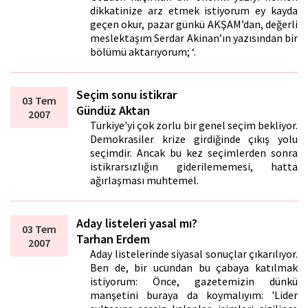
dikkatinize arz etmek istiyorum ey kayda
geçen okur, pazar günkü AKŞAM’dan, değerli
meslektaşım Serdar Akinan’ın yazısından bir
bölümü aktarıyorum; ‘.
Seçim sonu istikrar
03 Tem
Gündüz Aktan
2007
Türkiye'yi çok zorlu bir genel seçim bekliyor.
Demokrasiler krize girdiğinde çıkış yolu
seçimdir. Ancak bu kez seçimlerden sonra
istikrarsızlığın giderilememesi, hatta
ağırlaşması muhtemel.
Aday listeleri yasal mı?
03 Tem
Tarhan Erdem
2007
Aday listelerinde siyasal sonuçlar çıkarılıyor.
Ben de, bir ucundan bu çabaya katılmak
istiyorum: Önce, gazetemizin dünkü
manşetini buraya da koymalıyım: 'Lider