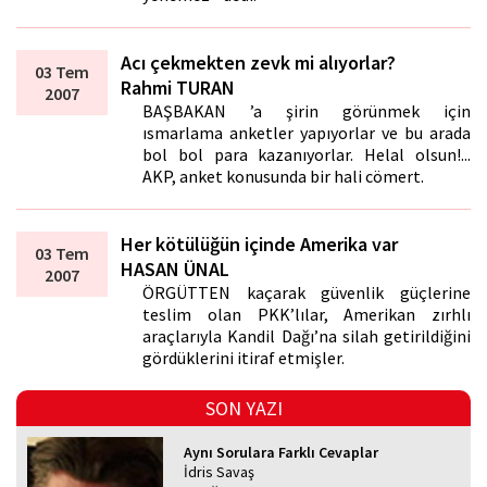
Acı çekmekten zevk mi alıyorlar?
03 Tem
Rahmi TURAN
2007
BAŞBAKAN ’a şirin görünmek için
ısmarlama anketler yapıyorlar ve bu arada
bol bol para kazanıyorlar. Helal olsun!...
AKP, anket konusunda bir hali cömert.
Her kötülüğün içinde Amerika var
03 Tem
HASAN ÜNAL
2007
ÖRGÜTTEN kaçarak güvenlik güçlerine
teslim olan PKK’lılar, Amerikan zırhlı
araçlarıyla Kandil Dağı’na silah getirildiğini
gördüklerini itiraf etmişler.
SON YAZI
Aynı Sorulara Farklı Cevaplar
İdris Savaş