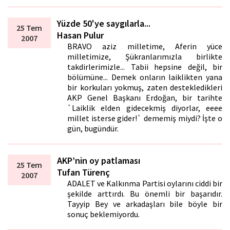
Yüzde 50'ye saygılarla...
25 Tem
Hasan Pulur
2007
BRAVO aziz milletime, Aferin yüce
milletimize, Şükranlarımızla birlikte
takdirlerimizle... Tabii hepsine değil, bir
bölümüne... Demek onların laiklikten yana
bir korkuları yokmuş, zaten destekledikleri
AKP Genel Başkanı Erdoğan, bir tarihte
`Laiklik elden gidecekmiş diyorlar, eeee
millet isterse gider!` dememiş miydi? İşte o
gün, bugündür.
AKP’nin oy patlaması
25 Tem
Tufan Türenç
2007
ADALET ve Kalkınma Partisi oylarını ciddi bir
şekilde arttırdı. Bu önemli bir başarıdır.
Tayyip Bey ve arkadaşları bile böyle bir
sonuç beklemiyordu.