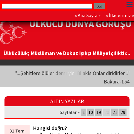
«
Ana Sayfa
» «
İlkelerimiz
»
ÜLKÜCÜ DÜNYA GÖRÜŞÜ
Ülkücülük; Müslüman ve Dokuz Işıkçı Milliyetçiliktir...
"...Şehitlere ölüler demeyin. Bilakis Onlar diridirler..."
Bakara-154
ALTIN YAZILAR
Sayfalar »
1
10
19
20
21
29
Hangisi doğru?
31 Tem