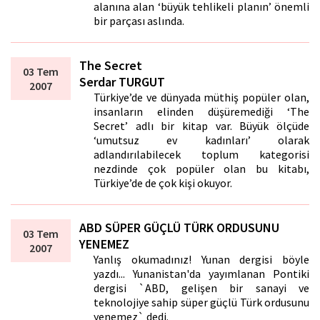
alanına alan ‘büyük tehlikeli planın’ önemli
bir parçası aslında.
The Secret
03 Tem
Serdar TURGUT
2007
Türkiye’de ve dünyada müthiş popüler olan,
insanların elinden düşüremediği ‘The
Secret’ adlı bir kitap var. Büyük ölçüde
‘umutsuz ev kadınları’ olarak
adlandırılabilecek toplum kategorisi
nezdinde çok popüler olan bu kitabı,
Türkiye’de de çok kişi okuyor.
ABD SÜPER GÜÇLÜ TÜRK ORDUSUNU
03 Tem
YENEMEZ
2007
Yanlış okumadınız! Yunan dergisi böyle
yazdı... Yunanistan'da yayımlanan Pontiki
dergisi `ABD, gelişen bir sanayi ve
teknolojiye sahip süper güçlü Türk ordusunu
yenemez` dedi.