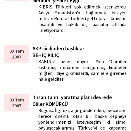
Mehmet Şevket Eygi
KIBRIS Türkleri yok edilmek isteniyordu.
Adayı Yunanistan’a bağlamak isteyen
militan Rumlar Türkleri gettolara tıkmışlar,
insanlık ve hukuk dışı baskılar altında
inletiyorlardı.
AKP sicilinden başlıklar
03 Tem
BEHİÇ KILIÇ
2007
BAKINIZ neler oluyor!.. Yola “Camiler
kışlamız, minareler süngümüz, kubbeler
miğfer..” diye çıkmışlardı, camilere giremez
hale geldiler!.
‘İnsan tanrı’ yaratma planı devrede
03 Tem
Güler KÖMÜRCÜ
2007
Bugün... İlginizi, ağır gündemden, bence son
derece önemli olan bir başka cepheye
yönlendirmenizi isteyeceğim ki şimdi
paylaşacaklarımız Türkiye’yi de kapsama