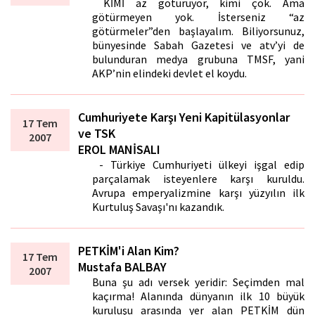
KİMİ az götürüyor, kimi çok. Ama
götürmeyen yok. İsterseniz “az
götürmeler”den başlayalım. Biliyorsunuz,
bünyesinde Sabah Gazetesi ve atv’yi de
bulunduran medya grubuna TMSF, yani
AKP’nin elindeki devlet el koydu.
Cumhuriyete Karşı Yeni Kapitülasyonlar
17 Tem
ve TSK
2007
EROL MANİSALI
- Türkiye Cumhuriyeti ülkeyi işgal edip
parçalamak isteyenlere karşı kuruldu.
Avrupa emperyalizmine karşı yüzyılın ilk
Kurtuluş Savaşı'nı kazandık.
PETKİM'i Alan Kim?
17 Tem
Mustafa BALBAY
2007
Buna şu adı versek yeridir: Seçimden mal
kaçırma! Alanında dünyanın ilk 10 büyük
kuruluşu arasında yer alan PETKİM dün