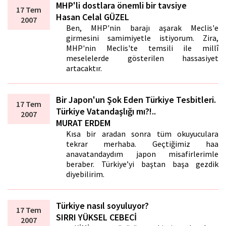
MHP'li dostlara önemli bir tavsiye
17 Tem
Hasan Celal GÜZEL
2007
Ben, MHP'nin barajı aşarak Meclis'e
girmesini samimiyetle istiyorum. Zira,
MHP'nin Meclis'te temsili ile millî
meselelerde gösterilen hassasiyet
artacaktır.
Bir Japon'un Şok Eden Türkiye Tesbitleri.
17 Tem
Türkiye Vatandaşlığı mı?!..
2007
MURAT ERDEM
Kısa bir aradan sonra tüm okuyuculara
tekrar merhaba. Geçtiğimiz hafta
anavatandaydım japon misafirlerimle
beraber. Türkiye’yi baştan başa gezdik
diyebilirim.
Türkiye nasıl soyuluyor?
17 Tem
SIRRI YÜKSEL CEBECİ
2007