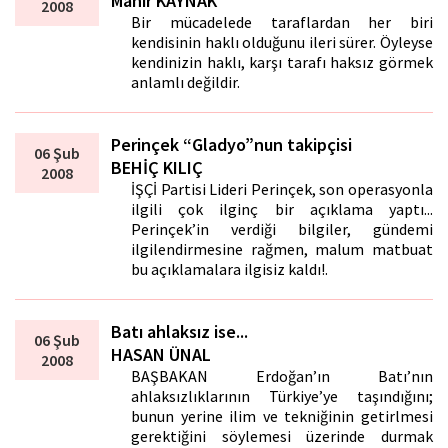
Mahir KAYNAK
2008
Bir mücadelede taraflardan her biri
kendisinin haklı olduğunu ileri sürer. Öyleyse
kendinizin haklı, karşı tarafı haksız görmek
anlamlı değildir.
Perinçek “Gladyo”nun takipçisi
06 Şub
BEHİÇ KILIÇ
2008
İŞÇİ Partisi Lideri Perinçek, son operasyonla
ilgili çok ilginç bir açıklama yaptı...
Perinçek’in verdiği bilgiler, gündemi
ilgilendirmesine rağmen, malum matbuat
bu açıklamalara ilgisiz kaldı!.
Batı ahlaksız ise...
06 Şub
HASAN ÜNAL
2008
BAŞBAKAN Erdoğan’ın Batı’nın
ahlaksızlıklarının Türkiye’ye taşındığını;
bunun yerine ilim ve tekniğinin getirlmesi
gerektiğini söylemesi üzerinde durmak