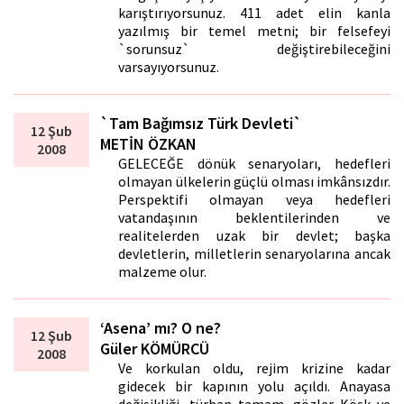
karıştırıyorsunuz. 411 adet elin kanla
yazılmış bir temel metni; bir felsefeyi
`sorunsuz` değiştirebileceğini
varsayıyorsunuz.
`Tam Bağımsız Türk Devleti`
12 Şub
METİN ÖZKAN
2008
GELECEĞE dönük senaryoları, hedefleri
olmayan ülkelerin güçlü olması imkânsızdır.
Perspektifi olmayan veya hedefleri
vatandaşının beklentilerinden ve
realitelerden uzak bir devlet; başka
devletlerin, milletlerin senaryolarına ancak
malzeme olur.
‘Asena’ mı? O ne?
12 Şub
Güler KÖMÜRCÜ
2008
Ve korkulan oldu, rejim krizine kadar
gidecek bir kapının yolu açıldı. Anayasa