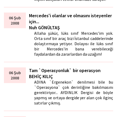
Mercedes'i olanlar ve olmasını isteyenler
06 Şub
için...
2008
Nuh GÖNÜLTAŞ
Allaha şükür, lüks sınıf Mercedes'im yok.
Orta sınıf bir araç bizi İstanbul caddelerinde
dolaştırmaya yetiyor. Dolayısı ile lüks sınıf
bir Mercedes'in bana verebileceği
faydalardan da zararlardan da uzağım!
Tam `Operasyonluk` bir operasyon
06 Şub
BEHİÇ KILIÇ
2008
ADINA `Ergenekon` denilmesi bile bu
`Operasyona` çok derinliğine bakılmasını
gerektiriyor... AYDINLIK Dergisi de böyle
yapmış ve ortaya dergide yer alan çok ilginç
satırlar çıkmış.