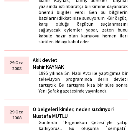
Mahir Kaynak, “Yanlış adresler” başlıklı
yazısında istihbaratçı birikimine dayanarak
önemli bilgiler verdi. Ben bu bilgilerin
bazılarını dikkatinize sunuyorum: -Bir örgüt,
karşı olduğu örgütün suçlanmasını
sağlayacak eylemler yapar, zaten bunu
kabule hazır olan kamuoyu hemen ileri
sürülen iddiayı kabul eder.
Akil devlet
29 Oca
Mahir KAYNAK
2008
1995 yılında Sn. Nabi Avcı ile yaptığımız bir
televizyon programında derin devleti
tartıştık. Bu tartışma kısa bir süre sonra
Yeni Şafak gazetesinde yayınlandı.
O belgeleri kimler, neden sızdırıyor?
29 Oca
Mustafa MUTLU
2008
Günlerdir `Ergenekon Çetesi`yle yatıp
kalkıyoruz... Bu oluşuma `sempati`