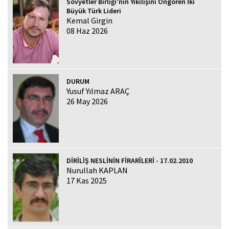
Sovyetler Birliği'nin Yıkılışını Öngören İki
Büyük Türk Lideri
Kemal Girgin
08 Haz 2026
DURUM
Yusuf Yılmaz ARAÇ
26 May 2026
DİRİLİŞ NESLİNİN FİRARÎLERİ - 17.02.2010
Nurullah KAPLAN
17 Kas 2025