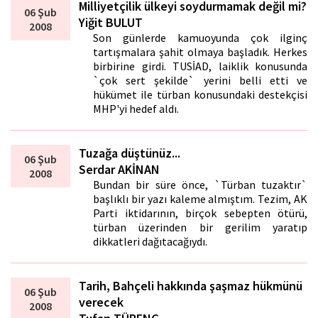
Milliyetçilik ülkeyi soydurmamak değil mi?
06 Şub
Yiğit BULUT
2008
Son günlerde kamuoyunda çok ilginç
tartışmalara şahit olmaya başladık. Herkes
birbirine girdi. TUSİAD, laiklik konusunda
`çok sert şekilde` yerini belli etti ve
hükümet ile türban konusundaki destekçisi
MHP'yi hedef aldı.
Tuzağa düştünüz...
06 Şub
Serdar AKİNAN
2008
Bundan bir süre önce, `Türban tuzaktır`
başlıklı bir yazı kaleme almıştım. Tezim, AK
Parti iktidarının, birçok sebepten ötürü,
türban üzerinden bir gerilim yaratıp
dikkatleri dağıtacağıydı.
Tarih, Bahçeli hakkında şaşmaz hükmünü
06 Şub
verecek
2008