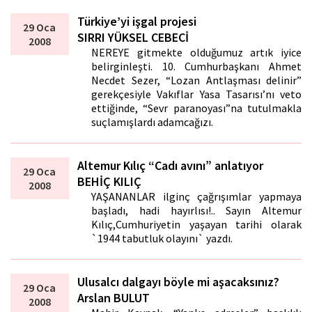
Türkiye’yi işgal projesi
29 Oca
SIRRI YÜKSEL CEBECİ
2008
NEREYE gitmekte olduğumuz artık iyice
belirginleşti. 10. Cumhurbaşkanı Ahmet
Necdet Sezer, “Lozan Antlaşması delinir”
gerekçesiyle Vakıflar Yasa Tasarısı’nı veto
ettiğinde, “Sevr paranoyası”na tutulmakla
suçlamışlardı adamcağızı.
Altemur Kılıç “Cadı avını” anlatıyor
29 Oca
BEHİÇ KILIÇ
2008
YAŞANANLAR ilginç çağrışımlar yapmaya
başladı, hadi hayırlısı!.. Sayın Altemur
Kılıç,Cumhuriyetin yaşayan tarihi olarak
`1944 tabutluk olayını` yazdı.
Ulusalcı dalgayı böyle mi aşacaksınız?
29 Oca
Arslan BULUT
2008