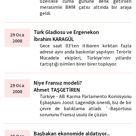
özellikle cuma gününe denk getirilen
merasimle BMM çatısı altında bir araya
geldi.
Türk Gladiosu ve Ergenekon
29 Oca
İbrahim KARAGÜL
2008
Gece saat 03'ten itibaren kırktan fazla
adrese aynı anda baskınlar yapılıyor. Terörle
Mücadele ekipleri, Türkiye'nin yıllardır
tartıştığı isimleri birer birer topluyor.
Niye Fransız modeli?
29 Oca
Ahmet TAŞGETİREN
2008
Türkiye - AB Karma Parlamento Komisyonu
Eşbaşkanı Joost Lagendijk önerdi, biz de bir
çevre de balıklama atladı: `-Başörtüsü
sorununu Fransız usulü ile çözün.
Başbakan ekonomide aldatıyor...