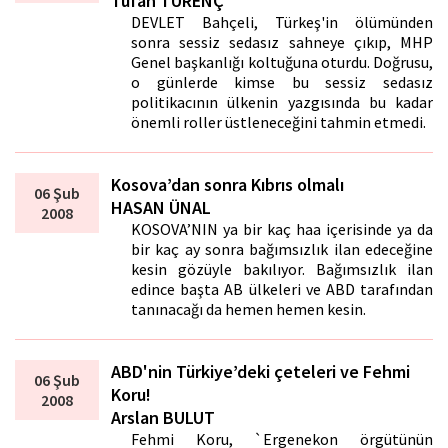
Tufan TÜRENÇ
DEVLET Bahçeli, Türkeş'in ölümünden
sonra sessiz sedasız sahneye çıkıp, MHP
Genel başkanlığı koltuğuna oturdu. Doğrusu,
o günlerde kimse bu sessiz sedasız
politikacının ülkenin yazgısında bu kadar
önemli roller üstleneceğini tahmin etmedi.
Kosova’dan sonra Kıbrıs olmalı
06 Şub
HASAN ÜNAL
2008
KOSOVA’NIN ya bir kaç hafta içerisinde ya da
bir kaç ay sonra bağımsızlık ilan edeceğine
kesin gözüyle bakılıyor. Bağımsızlık ilan
edince başta AB ülkeleri ve ABD tarafından
tanınacağı da hemen hemen kesin.
ABD'nin Türkiye’deki çeteleri ve Fehmi
06 Şub
Koru!
2008
Arslan BULUT
Fehmi Koru, `Ergenekon örgütünün