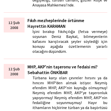
değişikliği, türban tamam, gözler Köşk ve
Anayasa Mahkemesi’nde.
Fıkıh mezheplerinde örtünme
12 Şub
Hayrettin KARAMAN
2008
İşini bırakıp fıkıhçılığa (fetva vermeye)
soyunan Deniz Baykal, bilmeyenlerin
kafasını karıştıracak şeyler söylediği için
konuyu aşağıda özetlemenin yararlı
olacağını düşündüm.
MHP, AKP'nin taşeronu ve fedaisi mi?
12 Şub
Sebahattin ÖNKİBAR
2008
Türbana karşı olan çevreler hırsını ya da
hıncını MHP’den almak istiyor. Neymiş
efendim MHP, AKP’nin kuyruğu olmuşmuş!
Neymiş efendim MHP, AKP’ye taşeronluk
yapıyormuş! Neymiş efendim MHP, AKP’nin
fedailiğine soyunmuşmuş! Hayır bu
ithamların hiçbirine türban ya da başörtüsü