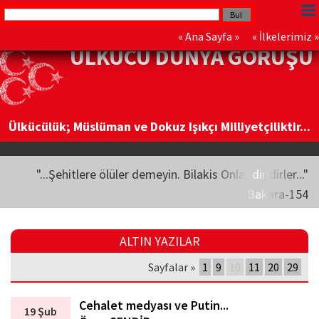
«
Ana Sayfa
» «
İlkelerimiz
»
ÜLKÜCÜ DÜNYA GÖRÜŞÜ
Ülkücülük; Müslüman ve Dokuz Işıkçı Milliyetçiliktir...
"...Şehitlere ölüler demeyin. Bilakis Onlar diridirler..."
Bakara-154
ALTIN YAZILAR
Sayfalar »
1
9
10
11
20
29
Cehalet medyası ve Putin...
19 Şub