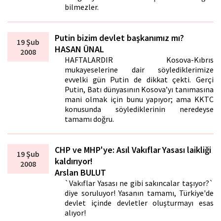
bilmezler.
Putin bizim devlet başkanımız mı?
19 Şub
HASAN ÜNAL
2008
HAFTALARDIR Kosova-Kıbrıs
mukayeselerine dair söylediklerimize
evvelki gün Putin de dikkat çekti. Gerçi
Putin, Batı dünyasının Kosova’yı tanımasına
mani olmak için bunu yapıyor; ama KKTC
konusunda söylediklerinin neredeyse
tamamı doğru.
CHP ve MHP'ye: Asıl Vakıflar Yasası laikliği
19 Şub
kaldırıyor!
2008
Arslan BULUT
`Vakıflar Yasası ne gibi sakıncalar taşıyor?`
diye soruluyor! Yasanın tamamı, Türkiye'de
devlet içinde devletler oluşturmayı esas
alıyor!