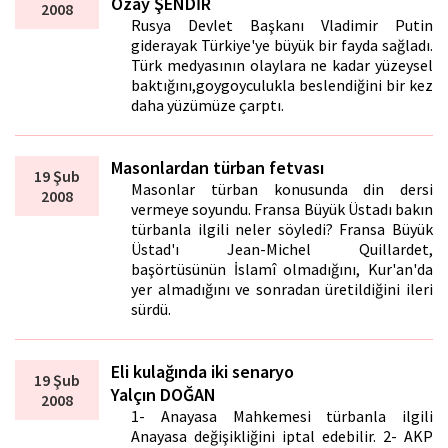
Özay ŞENDİR
2008
Rusya Devlet Başkanı Vladimir Putin
giderayak Türkiye'ye büyük bir fayda sağladı.
Türk medyasının olaylara ne kadar yüzeysel
baktığını,goygoyculukla beslendiğini bir kez
daha yüzümüze çarptı.
Masonlardan türban fetvası
19 Şub
Masonlar türban konusunda din dersi
2008
vermeye soyundu. Fransa Büyük Üstadı bakın
türbanla ilgili neler söyledi? Fransa Büyük
Üstad'ı Jean-Michel Quillardet,
başörtüsünün İslamî olmadığını, Kur'an'da
yer almadığını ve sonradan üretildiğini ileri
sürdü.
Eli kulağında iki senaryo
19 Şub
Yalçın DOĞAN
2008
1- Anayasa Mahkemesi türbanla ilgili
Anayasa değişikliğini iptal edebilir. 2- AKP