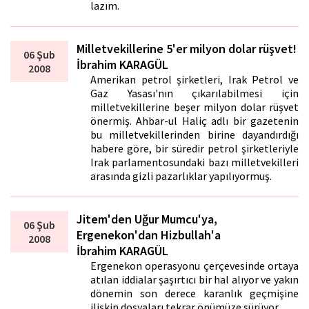
lazım.
Milletvekillerine 5'er milyon dolar rüşvet!
06 Şub
İbrahim KARAGÜL
2008
Amerikan petrol şirketleri, Irak Petrol ve
Gaz Yasası'nın çıkarılabilmesi için
milletvekillerine beşer milyon dolar rüşvet
önermiş. Ahbar-ul Haliç adlı bir gazetenin
bu milletvekillerinden birine dayandırdığı
habere göre, bir süredir petrol şirketleriyle
Irak parlamentosundaki bazı milletvekilleri
arasında gizli pazarlıklar yapılıyormuş.
Jitem'den Uğur Mumcu'ya,
06 Şub
Ergenekon'dan Hizbullah'a
2008
İbrahim KARAGÜL
Ergenekon operasyonu çerçevesinde ortaya
atılan iddialar şaşırtıcı bir hal alıyor ve yakın
dönemin son derece karanlık geçmişine
ilişkin dosyaları tekrar önümüze sürüyor.