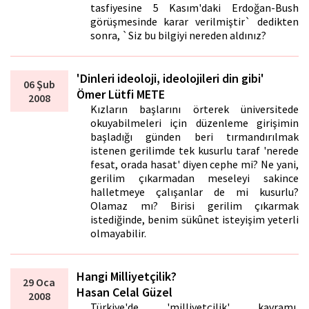
tasfiyesine 5 Kasım'daki Erdoğan-Bush
görüşmesinde karar verilmiştir` dedikten
sonra, `Siz bu bilgiyi nereden aldınız?
'Dinleri ideoloji, ideolojileri din gibi'
06 Şub
Ömer Lütfi METE
2008
Kızların başlarını örterek üniversitede
okuyabilmeleri için düzenleme girişimin
başladığı günden beri tırmandırılmak
istenen gerilimde tek kusurlu taraf 'nerede
fesat, orada hasat' diyen cephe mi? Ne yani,
gerilim çıkarmadan meseleyi sakince
halletmeye çalışanlar de mi kusurlu?
Olamaz mı? Birisi gerilim çıkarmak
istediğinde, benim sükûnet isteyişim yeterli
olmayabilir.
Hangi Milliyetçilik?
29 Oca
Hasan Celal Güzel
2008
Türkiye'de 'milliyetçilik' kavramı,