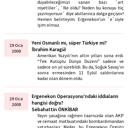
duyabileceğimizi sanan bazı `art
niyetliler`, `Ne oldu? Neden bu konuyu hiç
yazmıyorsun` diye akıllarınca dalga geçiyor!
Hemen belirteyim: Ergenekon'un `e`siyle
işim olmaz.
Yeni Osmanlı mı, süper Türkiye mi?
29 Oca
İbrahim Karagül
2008
Amerikan Yüzyılı'nın altın yılları sona erdi.
“Tek Kutuplu Dünya Düzeni” sadece ve
sadece on yıl sürebildi. Bu da, Soğuk Savaş'ın
sonra ermesinden 11 Eylül saldırılarına
kadar olan dönem oldu.
Ergenekon Operasyonu’ndaki iddiaların
29 Oca
hangisi doğru?
2008
Sebahattin ÖNKİBAR
Yayın yasağına rağmen taarruzda olan AKP
ve cemaat matbuatındaki bombardımandan
satırbaşları: Meğer, bu Ergenekon Örgütü