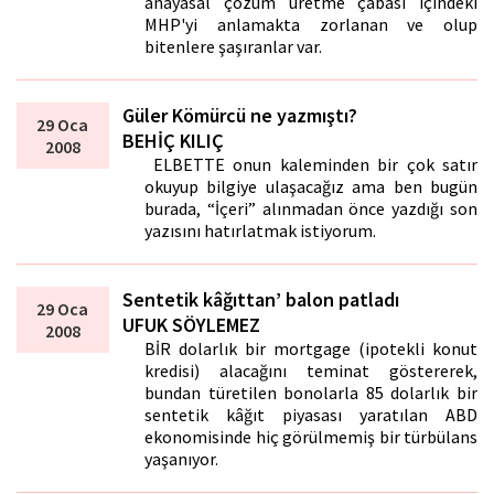
anayasal çözüm üretme çabası içindeki
MHP'yi anlamakta zorlanan ve olup
bitenlere şaşıranlar var.
Güler Kömürcü ne yazmıştı?
29 Oca
BEHİÇ KILIÇ
2008
ELBETTE onun kaleminden bir çok satır
okuyup bilgiye ulaşacağız ama ben bugün
burada, “İçeri” alınmadan önce yazdığı son
yazısını hatırlatmak istiyorum.
Sentetik kâğıttan’ balon patladı
29 Oca
UFUK SÖYLEMEZ
2008
BİR dolarlık bir mortgage (ipotekli konut
kredisi) alacağını teminat göstererek,
bundan türetilen bonolarla 85 dolarlık bir
sentetik kâğıt piyasası yaratılan ABD
ekonomisinde hiç görülmemiş bir türbülans
yaşanıyor.