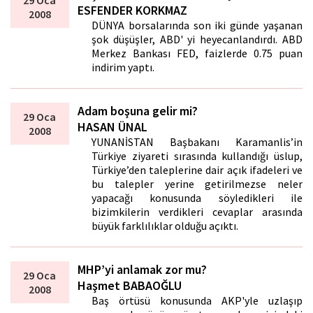
29 Oca
ESFENDER KORKMAZ
2008
DÜNYA borsalarında son iki günde yaşanan
şok düşüşler, ABD' yi heyecanlandırdı. ABD
Merkez Bankası FED, faizlerde 0.75 puan
indirim yaptı.
Adam boşuna gelir mi?
29 Oca
HASAN ÜNAL
2008
YUNANİSTAN Başbakanı Karamanlis’in
Türkiye ziyareti sırasında kullandığı üslup,
Türkiye’den taleplerine dair açık ifadeleri ve
bu talepler yerine getirilmezse neler
yapacağı konusunda söyledikleri ile
bizimkilerin verdikleri cevaplar arasında
büyük farklılıklar olduğu açıktı.
MHP’yi anlamak zor mu?
29 Oca
Haşmet BABAOĞLU
2008
Baş örtüsü konusunda AKP'yle uzlaşıp