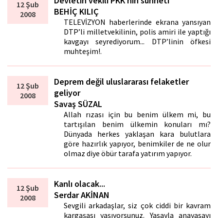
Devletin vekili PKK’nın sünneti
12 Şub
BEHİÇ KILIÇ
2008
TELEVİZYON haberlerinde ekrana yansıyan
DTP’li milletvekilinin, polis amiri ile yaptığı
kavgayı seyrediyorum... DTP’linin öfkesi
muhteşim!.
Deprem değil uluslararası felaketler
12 Şub
geliyor
2008
Savaş SÜZAL
Allah rızası için bu benim ülkem mi, bu
tartışılan benim ülkemin konuları mı?
Dünyada herkes yaklaşan kara bulutlara
göre hazırlık yapıyor, benimkiler de ne olur
olmaz diye öbür tarafa yatırım yapıyor.
Kanlı olacak...
12 Şub
Serdar AKİNAN
2008
Sevgili arkadaşlar, siz çok ciddi bir kavram
kargaşası yaşıyorsunuz. Yasayla anayasayı