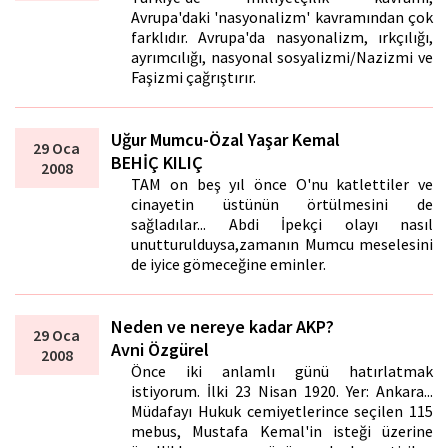
Avrupa'daki 'nasyonalizm' kavramından çok
farklıdır. Avrupa'da nasyonalizm, ırkçılığı,
ayrımcılığı, nasyonal sosyalizmi/Nazizmi ve
Faşizmi çağrıştırır.
Uğur Mumcu-Özal Yaşar Kemal
29 Oca
BEHİÇ KILIÇ
2008
TAM on beş yıl önce O'nu katlettiler ve
cinayetin üstünün örtülmesini de
sağladılar... Abdi İpekçi olayı nasıl
unutturulduysa,zamanın Mumcu meselesini
de iyice gömeceğine eminler.
Neden ve nereye kadar AKP?
29 Oca
Avni Özgürel
2008
Önce iki anlamlı günü hatırlatmak
istiyorum. İlki 23 Nisan 1920. Yer: Ankara...
Müdafayı Hukuk cemiyetlerince seçilen 115
mebus, Mustafa Kemal'in isteği üzerine