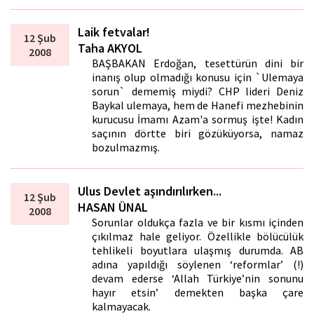
Laik fetvalar!
12 Şub
Taha AKYOL
2008
BAŞBAKAN Erdoğan, tesettürün dini bir
inanış olup olmadığı konusu için `Ulemaya
sorun` dememiş miydi? CHP lideri Deniz
Baykal ulemaya, hem de Hanefi mezhebinin
kurucusu İmamı Azam'a sormuş işte! Kadın
saçının dörtte biri gözüküyorsa, namaz
bozulmazmış.
Ulus Devlet aşındırılırken...
12 Şub
HASAN ÜNAL
2008
Sorunlar oldukça fazla ve bir kısmı içinden
çıkılmaz hale geliyor. Özellikle bölücülük
tehlikeli boyutlara ulaşmış durumda. AB
adına yapıldığı söylenen ‘reformlar’ (!)
devam ederse ‘Allah Türkiye’nin sonunu
hayır etsin’ demekten başka çare
kalmayacak.