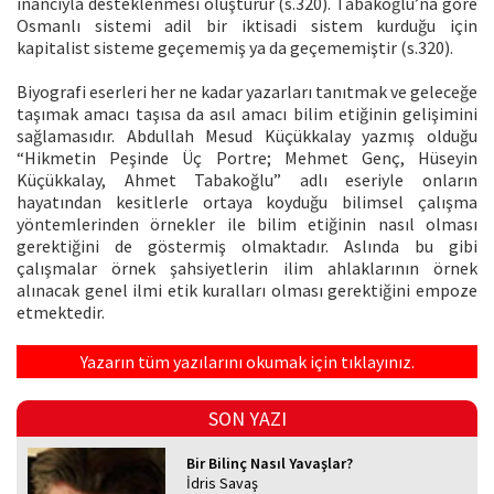
inancıyla desteklenmesi oluşturur (s.320). Tabakoğlu’na göre
Osmanlı sistemi adil bir iktisadi sistem kurduğu için
kapitalist sisteme geçememiş ya da geçememiştir (s.320).
Biyografi eserleri her ne kadar yazarları tanıtmak ve geleceğe
taşımak amacı taşısa da asıl amacı bilim etiğinin gelişimini
sağlamasıdır. Abdullah Mesud Küçükkalay yazmış olduğu
“Hikmetin Peşinde Üç Portre; Mehmet Genç, Hüseyin
Küçükkalay, Ahmet Tabakoğlu” adlı eseriyle onların
hayatından kesitlerle ortaya koyduğu bilimsel çalışma
yöntemlerinden örnekler ile bilim etiğinin nasıl olması
gerektiğini de göstermiş olmaktadır. Aslında bu gibi
çalışmalar örnek şahsiyetlerin ilim ahlaklarının örnek
alınacak genel ilmi etik kuralları olması gerektiğini empoze
etmektedir.
Yazarın tüm yazılarını okumak için tıklayınız.
SON YAZI
Bir Bilinç Nasıl Yavaşlar?
İdris Savaş