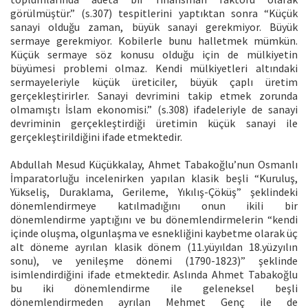
görülmüştür.” (s.307) tespitlerini yaptıktan sonra “Küçük
sanayi olduğu zaman, büyük sanayi gerekmiyor. Büyük
sermaye gerekmiyor. Kobilerle bunu halletmek mümkün.
Küçük sermaye söz konusu olduğu için de mülkiyetin
büyümesi problemi olmaz. Kendi mülkiyetleri altındaki
sermayeleriyle küçük üreticiler, büyük çaplı üretim
gerçekleştirirler. Sanayi devrimini takip etmek zorunda
olmamıştı İslam ekonomisi.” (s.308) ifadeleriyle de sanayi
devriminin gerçekleştirdiği üretimin küçük sanayi ile
gerçekleştirildiğini ifade etmektedir.
Abdullah Mesud Küçükkalay, Ahmet Tabakoğlu’nun Osmanlı
İmparatorluğu incelenirken yapılan klasik beşli “Kuruluş,
Yükseliş, Duraklama, Gerileme, Yıkılış-Çöküş” şeklindeki
dönemlendirmeye katılmadığını onun ikili bir
dönemlendirme yaptığını ve bu dönemlendirmelerin “kendi
içinde oluşma, olgunlaşma ve esnekliğini kaybetme olarak üç
alt döneme ayrılan klasik dönem (11.yüyıldan 18.yüzyılın
sonu), ve yenileşme dönemi (1790-1823)” şeklinde
isimlendirdiğini ifade etmektedir. Aslında Ahmet Tabakoğlu
bu iki dönemlendirme ile geleneksel beşli
dönemlendirmeden ayrılan Mehmet Genç ile de