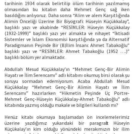
tarihinin 1934 olarak belirtilip ölüm tarihinin yazılmamış
olmasından bu kitabın daha Mehmet Genç sağ iken
basıldığını anlıyoruz. Daha sonra “Alim ve alem Karşıtlığında
Alimin Önceliği Üzerine Bir Biyografi: Hüseyin Küçükkalay”,
başlıklı yazı ve akabinde “RESİMLER: Hüseyin Küçükkalay
(1932-1999)” başlıklı yazı yer almakta ve nihayet “İktisadi
Sistemler ve İslam Ekonomisi karşıtlığında ya da Alternatif
Paradigmanın Peşinde Bir (B)İlim İnsanı: Ahmet Tabakoğlu”
başlıklı yazı ve “RESİMLER: Ahmet Tabakoğlu (1952 ….)”
başlıklı bölüm yer almaktadır.
Abdullah Mesud Küçükkalay’ın “Mehmet Genç-Bir Alimin
Hayatı ve İlim Serencamı” adlı kitabını okumuş birsi olarak şu
soruyu sormadan edemiyorum. Acaba Abdullah Mesud
Küçükkalay “Mehmet Genç-Bir Alimin Hayatı ve İlim
Serencamı” hazırlarken “Hikmetin Peşinde Üç Portre-
Mehmet Genç-Hüseyin Küçükkalay-Ahmet Tabakoğlu” adlı
kitabında yazmış olduğu makale ve bilgileri kullandı mı?
Henüz kitabı okumaya başlamadan ön incelemelerimiz
üzerine yazdığımız yukarıdaki bir paragrafta Hüseyin
Küçükalay’ın kim olduğu yönündeki merakımızın bir ilim