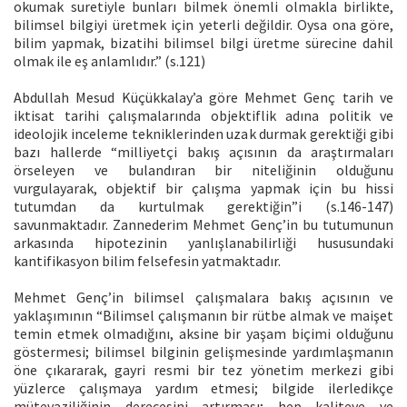
okumak suretiyle bunları bilmek önemli olmakla birlikte,
bilimsel bilgiyi üretmek için yeterli değildir. Oysa ona göre,
bilim yapmak, bizatihi bilimsel bilgi üretme sürecine dahil
olmak ile eş anlamlıdır.” (s.121)
Abdullah Mesud Küçükkalay’a göre Mehmet Genç tarih ve
iktisat tarihi çalışmalarında objektiflik adına politik ve
ideolojik inceleme tekniklerinden uzak durmak gerektiği gibi
bazı hallerde “milliyetçi bakış açısının da araştırmaları
örseleyen ve bulandıran bir niteliğinin olduğunu
vurgulayarak, objektif bir çalışma yapmak için bu hissi
tutumdan da kurtulmak gerektiğin”i (s.146-147)
savunmaktadır. Zannederim Mehmet Genç’in bu tutumunun
arkasında hipotezinin yanlışlanabilirliği hususundaki
kantifikasyon bilim felsefesin yatmaktadır.
Mehmet Genç’in bilimsel çalışmalara bakış açısının ve
yaklaşımının “Bilimsel çalışmanın bir rütbe almak ve maişet
temin etmek olmadığını, aksine bir yaşam biçimi olduğunu
göstermesi; bilimsel bilginin gelişmesinde yardımlaşmanın
öne çıkararak, gayri resmi bir tez yönetim merkezi gibi
yüzlerce çalışmaya yardım etmesi; bilgide ilerledikçe
mütevaziliğinin derecesini artırması; hep kaliteye ve