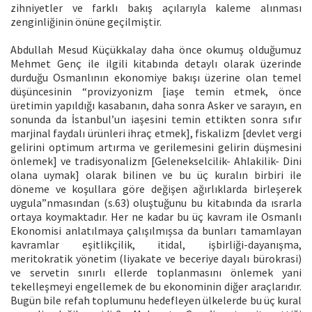
zihniyetler ve farklı bakış açılarıyla kaleme alınması
zenginliğinin önüne geçilmiştir.
Abdullah Mesud Küçükkalay daha önce okumuş olduğumuz
Mehmet Genç ile ilgili kitabında detaylı olarak üzerinde
durduğu Osmanlının ekonomiye bakışı üzerine olan temel
düşüncesinin “provizyonizm [iaşe temin etmek, önce
üretimin yapıldığı kasabanın, daha sonra Asker ve sarayın, en
sonunda da İstanbul’un iaşesini temin ettikten sonra sıfır
marjinal faydalı ürünleri ihraç etmek], fiskalizm [devlet vergi
gelirini optimum artırma ve gerilemesini gelirin düşmesini
önlemek] ve tradisyonalizm [Gelenekselcilik- Ahlakilik- Dini
olana uymak] olarak bilinen ve bu üç kuralın birbiri ile
döneme ve koşullara göre değişen ağırlıklarda birleşerek
uygula”nmasından (s.63) oluştuğunu bu kitabında da ısrarla
ortaya koymaktadır. Her ne kadar bu üç kavram ile Osmanlı
Ekonomisi anlatılmaya çalışılmışsa da bunları tamamlayan
kavramlar eşitlikçilik, itidal, işbirliği-dayanışma,
meritokratik yönetim (liyakate ve beceriye dayalı bürokrasi)
ve servetin sınırlı ellerde toplanmasını önlemek yani
tekelleşmeyi engellemek de bu ekonominin diğer araçlarıdır.
Bugün bile refah toplumunu hedefleyen ülkelerde bu üç kural