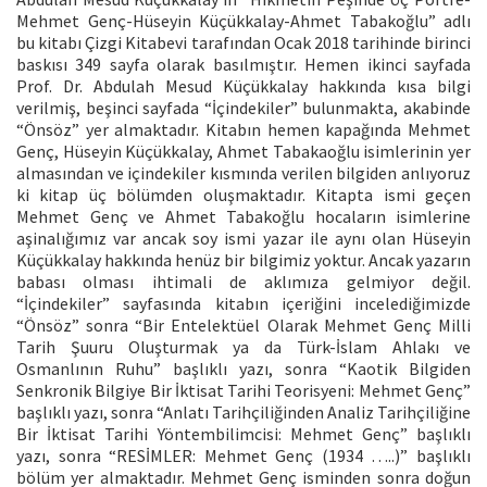
Mehmet Genç-Hüseyin Küçükkalay-Ahmet Tabakoğlu” adlı
bu kitabı Çizgi Kitabevi tarafından Ocak 2018 tarihinde birinci
baskısı 349 sayfa olarak basılmıştır. Hemen ikinci sayfada
Prof. Dr. Abdulah Mesud Küçükkalay hakkında kısa bilgi
verilmiş, beşinci sayfada “İçindekiler” bulunmakta, akabinde
“Önsöz” yer almaktadır. Kitabın hemen kapağında Mehmet
Genç, Hüseyin Küçükkalay, Ahmet Tabakaoğlu isimlerinin yer
almasından ve içindekiler kısmında verilen bilgiden anlıyoruz
ki kitap üç bölümden oluşmaktadır. Kitapta ismi geçen
Mehmet Genç ve Ahmet Tabakoğlu hocaların isimlerine
aşinalığımız var ancak soy ismi yazar ile aynı olan Hüseyin
Küçükkalay hakkında henüz bir bilgimiz yoktur. Ancak yazarın
babası olması ihtimali de aklımıza gelmiyor değil.
“İçindekiler” sayfasında kitabın içeriğini incelediğimizde
“Önsöz” sonra “Bir Entelektüel Olarak Mehmet Genç Milli
Tarih Şuuru Oluşturmak ya da Türk-İslam Ahlakı ve
Osmanlının Ruhu” başlıklı yazı, sonra “Kaotik Bilgiden
Senkronik Bilgiye Bir İktisat Tarihi Teorisyeni: Mehmet Genç”
başlıklı yazı, sonra “Anlatı Tarihçiliğinden Analiz Tarihçiliğine
Bir İktisat Tarihi Yöntembilimcisi: Mehmet Genç” başlıklı
yazı, sonra “RESİMLER: Mehmet Genç (1934 …..)” başlıklı
bölüm yer almaktadır. Mehmet Genç isminden sonra doğun