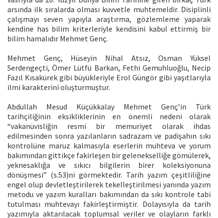
arsında ilk sıralarda olması kuvvetle muhtemeldir. Disiplinli
çalışmayı seven yapıyla araştırma, gözlemleme yaparak
kendine has bilim kriterleriyle kendisini kabul ettirmiş bir
bilim hamalıdır Mehmet Genç.
Mehmet Genç, Hüseyin Nihal Atsız, Osman Yüksel
Serdengeçti, Ömer Lütfü Barkan, Fethi Gemuhluoğlu, Necip
Fazıl Kısakürek gibi büyükleriyle Erol Güngör gibi yaşıtlarıyla
ilmi karakterini oluşturmuştur.
Abdullah Mesud Küçükkalay Mehmet Genç’in Türk
tarihçiliğinin eksikliklerinin en önemli nedeni olarak
“vakanüvisliğin resmi bir memuriyet olarak ihdas
edilmesinden sonra yazılanların sadrazam ve padişahın sıkı
kontrolüne maruz kalmasıyla eserlerin muhteva ve yorum
bakımından gittikçe fakirleşen bir gelenekselliğe gömülerek,
yeknesaklığa ve sıkıcı bilgilerin birer koleksiyonuna
dönüşmesi” (s.53)ni görmektedir. Tarih yazım çeşitliliğine
engel olup devletleştirilerek tekelleştirilmesi yanında yazım
metodu ve yazım kuralları bakımından da sıkı kontrole tabi
tutulması muhtevayı fakirleştirmiştir. Dolayısıyla da tarih
yazımıyla aktarılacak toplumsal veriler ve olayların farklı