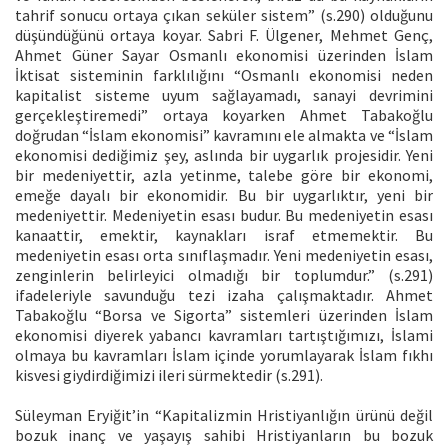
tahrif sonucu ortaya çıkan seküler sistem” (s.290) olduğunu
düşündüğünü ortaya koyar. Sabri F. Ülgener, Mehmet Genç,
Ahmet Güner Sayar Osmanlı ekonomisi üzerinden İslam
İktisat sisteminin farklılığını “Osmanlı ekonomisi neden
kapitalist sisteme uyum sağlayamadı, sanayi devrimini
gerçekleştiremedi” ortaya koyarken Ahmet Tabakoğlu
doğrudan “İslam ekonomisi” kavramını ele almakta ve “İslam
ekonomisi dediğimiz şey, aslında bir uygarlık projesidir. Yeni
bir medeniyettir, azla yetinme, talebe göre bir ekonomi,
emeğe dayalı bir ekonomidir. Bu bir uygarlıktır, yeni bir
medeniyettir. Medeniyetin esası budur. Bu medeniyetin esası
kanaattir, emektir, kaynakları israf etmemektir. Bu
medeniyetin esası orta sınıflaşmadır. Yeni medeniyetin esası,
zenginlerin belirleyici olmadığı bir toplumdur.” (s.291)
ifadeleriyle savunduğu tezi izaha çalışmaktadır. Ahmet
Tabakoğlu “Borsa ve Sigorta” sistemleri üzerinden İslam
ekonomisi diyerek yabancı kavramları tartıştığımızı, İslami
olmaya bu kavramları İslam içinde yorumlayarak İslam fıkhı
kisvesi giydirdiğimizi ileri sürmektedir (s.291).
Süleyman Eryiğit’in “Kapitalizmin Hristiyanlığın ürünü değil
bozuk inanç ve yaşayış sahibi Hristiyanların bu bozuk