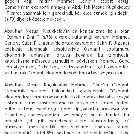
geçerli değil midir? Mehmet Genç’in tespit ettiği
Osmanlı’nın ekonomi anlayışını Abdullah Mesud Küçükkalay
“Ticaret yaşamak için gerekliydi, kâr elde etmek için değil”
(s.73) diyerek özetlemektedir.
Abdullah Mesud Küçükkalay’ın da kapitalizme karşı olan
“Osmanlı Zihni” (s.78) diyerek kullandığı kavram Mehmet
Genç ve Sabri F. Ülgener’de ortak kavramdır. Sabri F. Ülgener
edebiyat alanındaki tespitleriyle Osmanlı toplumunu
ekonomik anlayışını ortaya koyarak bu zihniyetin
kapitalizme müsaade etmediğini söylerken Mehmet Genç
“provizyonizm, fiskalizm, tradisyonalizm” gibi kavramları
kullanarak Osmanlı ekonomik modelini ortaya koymuştur.
Abdullah Mesud Küçükkalay Mehmet Genç’in Osmanlı
Ekonomik sistemi hakkındaki görüşlerinin “Osmanlı
ekonomik sisteminin ve onunla ilişkili olarak siyasal ve sosyal
sistemin temel unsurları ana hatlarıyla miri toprak rejimi,
millet sistemi, esnaf örgütlenme tipi, vakıflar, provizyonizm,
fiskalizm, tradasyonalizm ve nihayet bütün bunları bir
orkestra şefi gibi yönetmek üzere oluşturulmuş, irsî
olmayan, meritokratik bir seçkinler kadrosu olarak
belirtilebilir.” (s.84-85) şeklinde özetlenebileceğini ifade