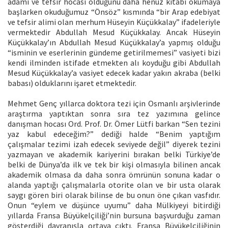
adamı ve tefsir hocası olduğunu daha henüz kitabı okumaya
başlarken okuduğumuz “Önsöz” kısmında “bir Arap edebiyat
ve tefsir alimi olan merhum Hüseyin Küçükkalay” ifadeleriyle
vermektedir Abdullah Mesud Küçükkalay. Ancak Hüseyin
Küçükkalay’ın Abdullah Mesud Küçükkalay’a yapmış olduğu
“isminin ve eserlerinin gündeme getirilmemesi” vasiyeti bizi
kendi ilminden istifade etmekten alı koyduğu gibi Abdullah
Mesud Küçükkalay’a vasiyet edecek kadar yakın akraba (belki
babası) olduklarını işaret etmektedir.
Mehmet Genç yıllarca doktora tezi için Osmanlı arşivlerinde
araştırma yaptıktan sonra sıra tez yazımına gelince
danışman hocası Ord. Prof. Dr. Ömer Lütfi barkan “Sen tezini
yaz kabul edeceğim?” dediği halde “Benim yaptığım
çalışmalar tezimi izah edecek seviyede değil” diyerek tezini
yazmayan ve akademik kariyerini bırakan belki Türkiye’de
belki de Dünya’da ilk ve tek bir kişi olmasıyla bilinen ancak
akademik olmasa da daha sonra ömrünün sonuna kadar o
alanda yaptığı çalışmalarla otorite olan ve bir usta olarak
saygı gören biri olarak bilinse de bu onun öne çıkan vasfıdır.
Onun “eylem ve düşünce uyumu” daha Mülkiyeyi bitirdiği
yıllarda Fransa Büyükelçiliği’nin bursuna başvurduğu zaman
gösterdiği davranışla ortaya çıktı. Fransa Büyükelçiliğinin