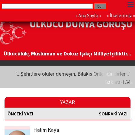
«
Ana Sayfa
» «
İlkelerimiz
»
ÜLKÜCÜ DÜNYA GÖRÜŞÜ
Ülkücülük; Müslüman ve Dokuz Işıkçı Milliyetçiliktir...
"...Şehitlere ölüler demeyin. Bilakis Onlar diridirler..."
Bakara-154
YAZAR
ÖNCEKİ YAZI
SONRAKİ YAZI
Halim Kaya