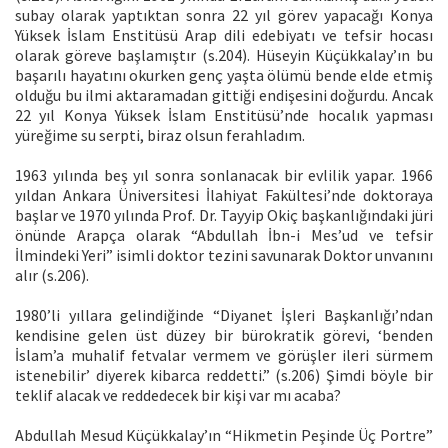
subay olarak yaptıktan sonra 22 yıl görev yapacağı Konya
Yüksek İslam Enstitüsü Arap dili edebiyatı ve tefsir hocası
olarak göreve başlamıştır (s.204). Hüseyin Küçükkalay’ın bu
başarılı hayatını okurken genç yaşta ölümü bende elde etmiş
olduğu bu ilmi aktaramadan gittiği endişesini doğurdu. Ancak
22 yıl Konya Yüksek İslam Enstitüsü’nde hocalık yapması
yüreğime su serpti, biraz olsun ferahladım.
1963 yılında beş yıl sonra sonlanacak bir evlilik yapar. 1966
yıldan Ankara Üniversitesi İlahiyat Fakültesi’nde doktoraya
başlar ve 1970 yılında Prof. Dr. Tayyip Okiç başkanlığındaki jüri
önünde Arapça olarak “Abdullah İbn-i Mes’ud ve tefsir
İlmindeki Yeri” isimli doktor tezini savunarak Doktor unvanını
alır (s.206).
1980’li yıllara gelindiğinde “Diyanet İşleri Başkanlığı’ndan
kendisine gelen üst düzey bir bürokratik görevi, ‘benden
İslam’a muhalif fetvalar vermem ve görüşler ileri sürmem
istenebilir’ diyerek kibarca reddetti.” (s.206) Şimdi böyle bir
teklif alacak ve reddedecek bir kişi var mı acaba?
Abdullah Mesud Küçükkalay’ın “Hikmetin Peşinde Üç Portre”