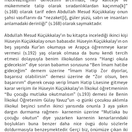
mükemmele talip olarak sıradanlıklardan kaçınma[k]”
(s.168) olarak tarif eden Abdullah Mesud Küçükkalay onun
şahsi vasıflarını da “nezaket[i], güler yüzü, sabrı ve insanları
anlamadaki derinliği” (s.168) olarak saymaktadır.
Abdullah Mesud Küçükkalay’ın bu kitapta incelediği ikinci kişi
Hüseyin Küçükkalay onun babasıdır. Hüseyin Küçükkalay’ın on
beş yaşında Kur’an okumaya ve Arapça öğrenmeye karar
vermesi (s.192) yaş olarak olmasa da bunu kendi tercih
etmesi dolayısıyla benim ilkokuldan sonra “Hangi okula
gideceksin” diye soran babamın sorusuna “Ben İmam hatibe
gideceğim” demem üzerine “İmam Hatip Zor diyorlar,
başarısız olabilirsin” demesi üzerine de “Zor olsun, ben
başarırım” diyerek cevap verip İmam Hatip Lisesine gitmeye
karar verişim ile Hüseyin Küçükkalay’ın İlkokul öğretmeninin
“Bu çocuğu mutlaka okutmalısın” (s.193) demesi ile Benin
İlkokul Öğretenim Gülay Yavuz”un -o günki çocuksu aklımla
ilkokul beşinci sınıfın ikinci yarısında onunla 3 aya yakın
dargın durmama rağmen- karnemin üzerine “Mutlaka bu
çocuğu okutun” diye yazarken karnenin kenarlarındaki
boşlukları buna benzer daha nice övgü dolu sözlerle
doldurmasıyla benzeşmektedir. Gerçi biz, önümüze çıkan iki