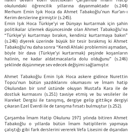
okulundaki öğrencilik yıllarına dayanmaktadır (s.244)
Merhum Emin Işık Hoca da Ahmet Tabakoğlu’nun Kur’an-ı
Kerim derslerine girmiştir (s.245).
Emin Işık Hoca Türkiye’yi ve Dünyayı kurtarmak için şahin
politikalar izlemek düşüncesinde olan Ahmet Tabakoğlu’na
“Türkiye’yi kurtarmayı bırakın, kendiniz kurtarmaya bakın”
(s.246) diyerek üzerinde büyük bir tesir bırakmış ki Ahmet
Tabakoğlu’nu daha sonra “Kendi Ahlaki problemini aşmadan,
böyle bir dava (Türkiye’yi kurtarmak) peşinde koşanların
halinin, ne kadar aldatmacalarla dolu olduğunu” (s.246)
şeklinde düşünmeye sev edecek değişimi sağlamıştır.
Ahmet Tabakoğlu Emin Işık Hoca askere gidince Nurettin
Topcu’nun bütün yazdıklarını okumasını ve İmam hatip
Okulundan bir sınıf üstünde okuyan Mustafa Kara ile de
dostluk kurmasını (s.251) tavsiye etmiş ve bu vesileler ile
Hareket Dergisi ile tanışmış, dergiye gelip gittikçe dergiyi
çıkaran Ezel Everdi ile de tanışma fırsatı bulmuştur (s.252).
Çarşamba İmam Hatip Okulunu 1971 yılında bitiren Ahmet
Tabakoğlu o yıllarda bütün İmam hatiplilerin yapmaya
çalıştığı gibi fark derslerini vererek Vefa Lisesini de dışarıdan