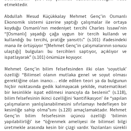
etmektedir.
Abdullah Mesud Küçükkalay Mehmet Genç’in Osmanlı
Ekonomik sistemi üzerine yaptığı çalışmalar ile ortaya
koyduğu Osmanlı’nın medeniyet tercihi Charles Issawi’nin
“[Osmanlı] yaşadığı çağa uygun bir tercih kullandı ve
kullandığı bu tercihi, pratiğe yansıttı.” (s.101) ifadesindeki
mana ile örtüşüyor “[Mehmet Genç’in çalışmalarının sonucu
ulaştığı] bulguları bu tercihleri saptıyor, açıklıyor ve
ispatlayarak” (s.101) önümüze koyuyor.
Mehmet Genç’in bilim felsefesinden ilki olan ‘soyutluk’
özelliği “Bilimsel olanın mutlaka genel ve soyut olması
gerektiğine olan inancı… elde edilen teori ya da bulgunun
hiçbir noktasında gedik kalmayacak şekilde, matematiksel
bir kesinlikle ispat edilmesi inancıyla da beslenir.” (s.118),
bilim felsefesinin ikinci özelliğini ‘kantifikasyon’ ile “yapılan
çalışmaların yanlışlanabilmesini sıfırlamayı hedefleyen bir
kesinliğe sahip olma”sını (s.120) amaçlamaktadır. Mehmet
Genç’in bilim felsefesinin üçüncü özelliği ‘bilimin
yapılabilirliği’ ise “öğrenmek ameliyesi ile bilimsel bilgi
üretmekle arasında kesin bir çizgi vardır. Yazılanları sürekli