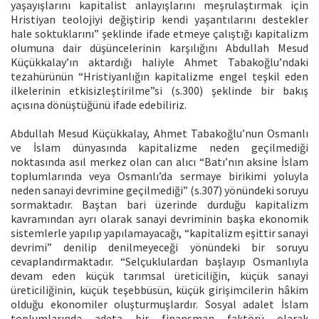
yaşayışlarını kapitalist anlayışlarını meşrulaştırmak için
Hristiyan teolojiyi değiştirip kendi yaşantılarını destekler
hale soktuklarını” şeklinde ifade etmeye çalıştığı kapitalizm
olumuna dair düşüncelerinin karşılığını Abdullah Mesud
Küçükkalay’ın aktardığı haliyle Ahmet Tabakoğlu’ndaki
tezahürünün “Hristiyanlığın kapitalizme engel teşkil eden
ilkelerinin etkisizleştirilme”si (s.300) şeklinde bir bakış
açısına dönüştüğünü ifade edebiliriz.
Abdullah Mesud Küçükkalay, Ahmet Tabakoğlu’nun Osmanlı
ve İslam dünyasında kapitalizme neden geçilmediği
noktasında asıl merkez olan can alıcı “Batı’nın aksine İslam
toplumlarında veya Osmanlı’da sermaye birikimi yoluyla
neden sanayi devrimine geçilmediği” (s.307) yönündeki soruyu
sormaktadır. Baştan bari üzerinde durduğu kapitalizm
kavramından ayrı olarak sanayi devriminin başka ekonomik
sistemlerle yapılıp yapılamayacağı, “kapitalizm eşittir sanayi
devrimi” denilip denilmeyeceği yönündeki bir soruyu
cevaplandırmaktadır. “Selçuklulardan başlayıp Osmanlıyla
devam eden küçük tarımsal üreticiliğin, küçük sanayi
üreticiliğinin, küçük teşebbüsün, küçük girişimcilerin hâkim
olduğu ekonomiler oluşturmuşlardır. Sosyal adalet İslam
toplumlarında adeta bir finansman faktörü olarak