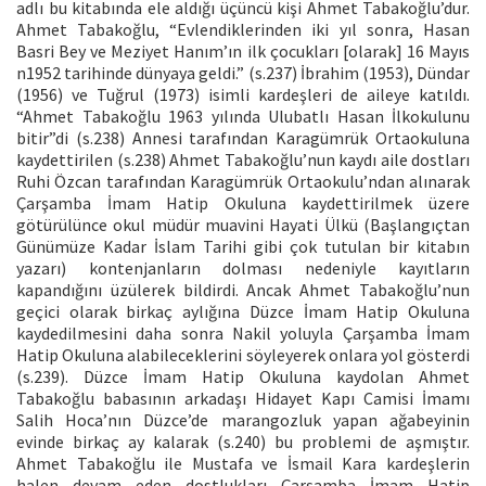
adlı bu kitabında ele aldığı üçüncü kişi Ahmet Tabakoğlu’dur.
Ahmet Tabakoğlu, “Evlendiklerinden iki yıl sonra, Hasan
Basri Bey ve Meziyet Hanım’ın ilk çocukları [olarak] 16 Mayıs
n1952 tarihinde dünyaya geldi.” (s.237) İbrahim (1953), Dündar
(1956) ve Tuğrul (1973) isimli kardeşleri de aileye katıldı.
“Ahmet Tabakoğlu 1963 yılında Ulubatlı Hasan İlkokulunu
bitir”di (s.238) Annesi tarafından Karagümrük Ortaokuluna
kaydettirilen (s.238) Ahmet Tabakoğlu’nun kaydı aile dostları
Ruhi Özcan tarafından Karagümrük Ortaokulu’ndan alınarak
Çarşamba İmam Hatip Okuluna kaydettirilmek üzere
götürülünce okul müdür muavini Hayati Ülkü (Başlangıçtan
Günümüze Kadar İslam Tarihi gibi çok tutulan bir kitabın
yazarı) kontenjanların dolması nedeniyle kayıtların
kapandığını üzülerek bildirdi. Ancak Ahmet Tabakoğlu’nun
geçici olarak birkaç aylığına Düzce İmam Hatip Okuluna
kaydedilmesini daha sonra Nakil yoluyla Çarşamba İmam
Hatip Okuluna alabileceklerini söyleyerek onlara yol gösterdi
(s.239). Düzce İmam Hatip Okuluna kaydolan Ahmet
Tabakoğlu babasının arkadaşı Hidayet Kapı Camisi İmamı
Salih Hoca’nın Düzce’de marangozluk yapan ağabeyinin
evinde birkaç ay kalarak (s.240) bu problemi de aşmıştır.
Ahmet Tabakoğlu ile Mustafa ve İsmail Kara kardeşlerin
halen devam eden dostlukları Çarşamba İmam Hatip