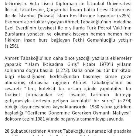
bitirmiştir. Vefa Lisesi Diploması ile İstanbul Üniversitesi
İktisat fakültesine, Çarşamba İmam hatip Lisesi Diploması
ile de İstanbul [Yüksek] İslam Enstitüsüne kaydolur (s.255).
Ekonomik zorluklar yaşayan Ahmet Tabakoğlu’nun imdadına
Ezel Everdi’nin tavsiyesi ile o yıllarda Türk Petrol Vakfı’nın
Burslarını yöneten ve okumak isteyen hemen hemen her
fikirden insan burs bağlayan Fethi Gemuhluoğlu yetişir
(s.256).
Ahmet Tabakoğlu’nun daha önce yazdığı yazılara eklemeler
yaparak “İslam İktisadına Giriş” kitabı 1970’li yılların
sonlarına doğru basıldı (s.273). Daha önce bu tür bir kitabı
bilgi eksikliğinden korktuğundan basmayı kimse göze
alamamış olmasına rağmen Ahmet Tabakoğlu’nun bu
cesareti “İlim, kolektif bir ortam içinde yapılabilen bir
faaliyet [olmasından ve] insanlık tarihinin ilerleyip
gelişmesiyle ilerleyip gelişen kümülatif bir süreç” (s.274)
olduğu düşüncesinden kaynaklanıyordu. 1980 yılına gelirken
başladığı “Gerileme Dönemine Gererken Osmanlı Maliyesi”
doktora tezini 1981 yılında başarıyla tamamlayıp savundu.
28 Şubat sürecinden Ahmet Tabakoğlu da namaz kılıp sadaka