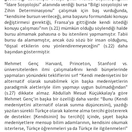
“İdare Sosyolojisi” alanında verdiği bursa “Bilgi sosyolojisi ve
Zihin Determinasyonu” çalışmak için baş vurduğunda,
“kendisine bursun verileceği, ama başvuru formundaki konuyu
değiştirmesi gerektiği, Fransa’ya gittiğinde kendi istediği
konuyu çalışması”nın (s.21) mümkün olduğu söylendiği halde
bursu almamak pahasına o bu istenileni yapmamıştır. Tabii
bursu da alamamıştır, ancak özü sözü bir insan olduğunu,
“dışsal etkilerin onu yönlendiremeyeceğini” (s.22) daha
başından göstermiştir.
Mehmet Genç Harvard, Princeton, Stanford vs.
üniversitelerden ilmi çalışmala4rını kendi bünyelerinde
yapmaları yönündeki tekliflerini sırf “Kendi medeniyetini bir
alternatif olarak sunabilmek için başka medeniyetlerin
paradigmik aletleriyle ilim yapmayı uygun bulmadığından”
(s.27) dikkate almaz. Abdullah Mesud Küçükkalay’a göre
Mehmet Genç’in başka bir özelliği daha vardır. “Bunu (Kendi
medeniyetini alternatif olarak sunma düşüncesini), yazdığı
yazıları sürekli Türkçe olarak kaleme alma tercihi göstererek
de destekler. [Kendisinin] bu tercih[i] içinde, şayet başka
medeniyetlere mensup bilim adamlarının, kendisini okumak
isterlerse, Türkçe öğrenmeleri ya da Türkçe ile ilgilenmeleri”