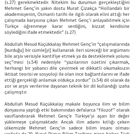
(s.27) gerekmektedir. Nitekim bu durumun gerçekleştiğini
Mehmet Genç’in yakın dostu Murat Çizakça “Hollandalı bir
akademisyenin, Osmanlı tarihi ile ilgili olarak elini attığı her
çalışmada karşısına çıkan Mehmet Genç’i anlayabilmek için
Türkçe öğrenmeye karar verdiğini, bizzat kendisine
söylediğini ifade etmektedir.” (s.27)
Abdullah Mesud Küçükkalay Mehmet Genç’in “çalışmalarında
[kurduğu] bir cümle[yi] kullanarak ileri süreceği bir argümanı
bile arşiv verisiyle kantifiye etmek ya da desteklemek yolunu
seç”mesi (s.54) nedeniyle “yazılarının özetini çıkarmak,
herhangi bir yabancı dile çevirmek ve dikkatli okumaksızın
iktisat teorisi ve sosyoloji ile olan ince bağlantılarını ve ifade
ettiği gerçekliği anlamak oldukça zordur.” (s.54) dil olarak da
zor ve arşiv verilerine dayanan teknik bir dil kullandığı izaha
çalışmıştır.
Abdullah Mesud Küçükkalay makale boyunca ilim ve bilim
dünyasına yaptığı etki bakımından defalarca “filozof” olarak
vasıflandırarak Mehmet Genç’e Türkiye’yi aşan bir değer
yüklemeye çalışmaktadır. Ancak ilim adamı kıtlığı çeken
ülkemizde Mehmet Genç’in sadece bilim insanı olması
vasfıyla da 20. Yüzyıl Dünya Bilim Tarihine giren birkaç Türk