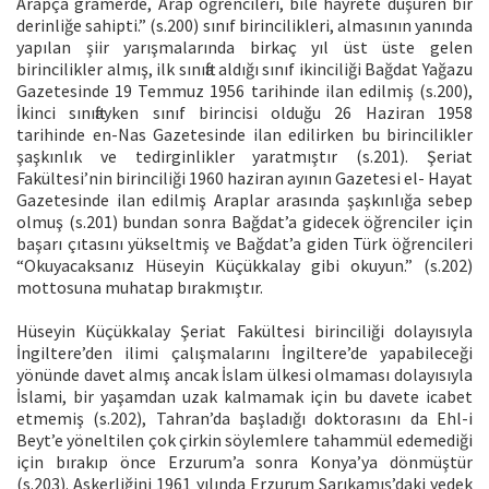
Arapça gramerde, Arap öğrencileri, bile hayrete düşüren bir
derinliğe sahipti.” (s.200) sınıf birincilikleri, almasının yanında
yapılan şiir yarışmalarında birkaç yıl üst üste gelen
birincilikler almış, ilk sınıfta aldığı sınıf ikinciliği Bağdat Yağazu
Gazetesinde 19 Temmuz 1956 tarihinde ilan edilmiş (s.200),
İkinci sınıftayken sınıf birincisi olduğu 26 Haziran 1958
tarihinde en-Nas Gazetesinde ilan edilirken bu birincilikler
şaşkınlık ve tedirginlikler yaratmıştır (s.201). Şeriat
Fakültesi’nin birinciliği 1960 haziran ayının Gazetesi el- Hayat
Gazetesinde ilan edilmiş Araplar arasında şaşkınlığa sebep
olmuş (s.201) bundan sonra Bağdat’a gidecek öğrenciler için
başarı çıtasını yükseltmiş ve Bağdat’a giden Türk öğrencileri
“Okuyacaksanız Hüseyin Küçükkalay gibi okuyun.” (s.202)
mottosuna muhatap bırakmıştır.
Hüseyin Küçükkalay Şeriat Fakültesi birinciliği dolayısıyla
İngiltere’den ilimi çalışmalarını İngiltere’de yapabileceği
yönünde davet almış ancak İslam ülkesi olmaması dolayısıyla
İslami, bir yaşamdan uzak kalmamak için bu davete icabet
etmemiş (s.202), Tahran’da başladığı doktorasını da Ehl-i
Beyt’e yöneltilen çok çirkin söylemlere tahammül edemediği
için bırakıp önce Erzurum’a sonra Konya’ya dönmüştür
(s.203). Askerliğini 1961 yılında Erzurum Sarıkamış’daki yedek