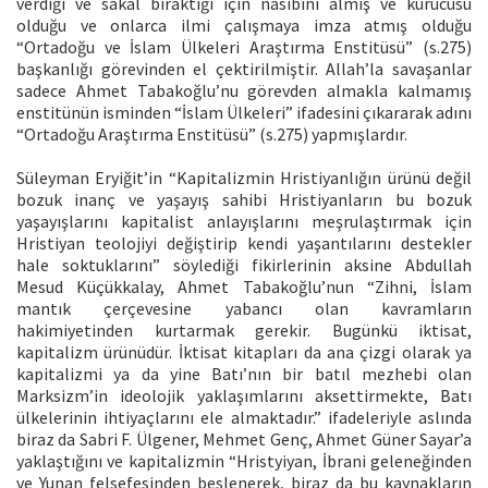
verdiği ve sakal bıraktığı için nasibini almış ve kurucusu
olduğu ve onlarca ilmi çalışmaya imza atmış olduğu
“Ortadoğu ve İslam Ülkeleri Araştırma Enstitüsü” (s.275)
başkanlığı görevinden el çektirilmiştir. Allah’la savaşanlar
sadece Ahmet Tabakoğlu’nu görevden almakla kalmamış
enstitünün isminden “İslam Ülkeleri” ifadesini çıkararak adını
“Ortadoğu Araştırma Enstitüsü” (s.275) yapmışlardır.
Süleyman Eryiğit’in “Kapitalizmin Hristiyanlığın ürünü değil
bozuk inanç ve yaşayış sahibi Hristiyanların bu bozuk
yaşayışlarını kapitalist anlayışlarını meşrulaştırmak için
Hristiyan teolojiyi değiştirip kendi yaşantılarını destekler
hale soktuklarını” söylediği fikirlerinin aksine Abdullah
Mesud Küçükkalay, Ahmet Tabakoğlu’nun “Zihni, İslam
mantık çerçevesine yabancı olan kavramların
hakimiyetinden kurtarmak gerekir. Bugünkü iktisat,
kapitalizm ürünüdür. İktisat kitapları da ana çizgi olarak ya
kapitalizmi ya da yine Batı’nın bir batıl mezhebi olan
Marksizm’in ideolojik yaklaşımlarını aksettirmekte, Batı
ülkelerinin ihtiyaçlarını ele almaktadır.” ifadeleriyle aslında
biraz da Sabri F. Ülgener, Mehmet Genç, Ahmet Güner Sayar’a
yaklaştığını ve kapitalizmin “Hristyiyan, İbrani geleneğinden
ve Yunan felsefesinden beslenerek, biraz da bu kaynakların