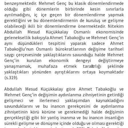
benzeşmektedir. Mehmet Genç bu klasik dönemlendirmede
olduğu gibi dönemlerin birbirinde kesin sınırlarla
ayrılmadığını, iç içe geçen bir dönemlendirme yapmak
gerektiğini ve bu dönemlendirmenin de kuruluş ve gelişme
olabileceği ikili bir dönemlendirme önermektedir. Nitekim
Abdullah Mesud Küçükkalay Osmanlı ekonomisinde
geleneksellik bakışıyla Ahmet Tabakoğlu ve Mehmet Genç’in
aynı düşündükleri tespitini yaparak sadece Ahmet
Tabakoğlu’nun Osmanlı bürokratlarının değişime tarihsel
saygı çerçevesinde yaklaştıklarını savunduğu halde Mehmet
Genç’in kurulan ekonomik dengeyi değiştirmeye
yanaşmamak, muhafaza etmek taraftarlığı şeklinde
yaklaştıkları yönünden ayrıştıklarını ortaya koymaktadır
(s.319).
Abdullah Mesud Küçükkalay göre Ahmet Tabakoğlu ve
Mehmet Genç’in değişimin aydınlanma zihniyetinin getirdiği
gelişmeci ve ilerlemeci yaklaşımdan kaynakladığını
savunduklarını ve bu inancın gerekçesini de aydınlanma
zihniyetinin körü körüne ve gerekmediği halde değişimin
gerçekleştiği gibi bir yanlış inanma ve bu inancın insanlığın
sürekli gelişme ve dönüşme içinde olduğu ve olması gerektiği