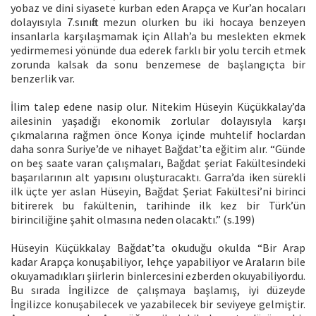
yobaz ve dini siyasete kurban eden Arapça ve Kur’an hocaları
dolayısıyla 7.sınıfta mezun olurken bu iki hocaya benzeyen
insanlarla karşılaşmamak için Allah’a bu meslekten ekmek
yedirmemesi yönünde dua ederek farklı bir yolu tercih etmek
zorunda kalsak da sonu benzemese de başlangıçta bir
benzerlik var.
İlim talep edene nasip olur. Nitekim Hüseyin Küçükkalay’da
ailesinin yaşadığı ekonomik zorlular dolayısıyla karşı
çıkmalarına rağmen önce Konya içinde muhtelif hoclardan
daha sonra Suriye’de ve nihayet Bağdat’ta eğitim alır. “Günde
on beş saate varan çalışmaları, Bağdat şeriat Fakültesindeki
başarılarının alt yapısını oluşturacaktı. Garra’da iken sürekli
ilk üçte yer aslan Hüseyin, Bağdat Şeriat Fakültesi’ni birinci
bitirerek bu fakültenin, tarihinde ilk kez bir Türk’ün
birinciliğine şahit olmasına neden olacaktı.” (s.199)
Hüseyin Küçükkalay Bağdat’ta okuduğu okulda “Bir Arap
kadar Arapça konuşabiliyor, lehçe yapabiliyor ve Araların bile
okuyamadıkları şiirlerin binlercesini ezberden okuyabiliyordu.
Bu sırada İngilizce de çalışmaya başlamış, iyi düzeyde
İngilizce konuşabilecek ve yazabilecek bir seviyeye gelmiştir.