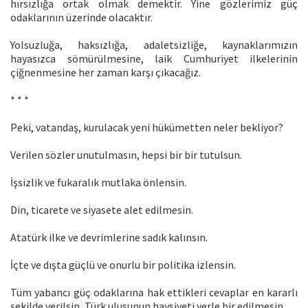
hırsızlığa ortak olmak demektir. Yine gözlerimiz güç
odaklarının üzerinde olacaktır.
Yolsuzluğa, haksızlığa, adaletsizliğe, kaynaklarımızın
hayasızca sömürülmesine, laik Cumhuriyet ilkelerinin
çiğnenmesine her zaman karşı çıkacağız.
* * *
Peki, vatandaş, kurulacak yeni hükümetten neler bekliyor?
Verilen sözler unutulmasın, hepsi bir bir tutulsun.
İşsizlik ve fukaralık mutlaka önlensin.
Din, ticarete ve siyasete alet edilmesin.
Atatürk ilke ve devrimlerine sadık kalınsın.
İçte ve dışta güçlü ve onurlu bir politika izlensin.
Tüm yabancı güç odaklarına hak ettikleri cevaplar en kararlı
şekilde verilsin, Türk ulusunun haysiyeti yerle bir edilmesin.