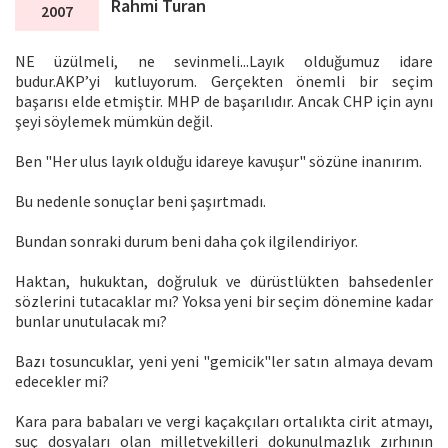
Rahmi Turan
2007
NE üzülmeli, ne sevinmeli...Layık olduğumuz idare
budur.AKP’yi kutluyorum. Gerçekten önemli bir seçim
başarısı elde etmiştir. MHP de başarılıdır. Ancak CHP için aynı
şeyi söylemek mümkün değil.
Ben "Her ulus layık olduğu idareye kavuşur" sözüne inanırım.
Bu nedenle sonuçlar beni şaşırtmadı.
Bundan sonraki durum beni daha çok ilgilendiriyor.
Haktan, hukuktan, doğruluk ve dürüstlükten bahsedenler
sözlerini tutacaklar mı? Yoksa yeni bir seçim dönemine kadar
bunlar unutulacak mı?
Bazı tosuncuklar, yeni yeni "gemicik"ler satın almaya devam
edecekler mi?
Kara para babaları ve vergi kaçakçıları ortalıkta cirit atmayı,
suç dosyaları olan milletvekilleri dokunulmazlık zırhının