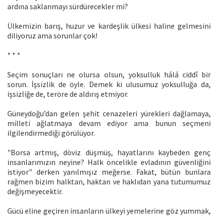
ardına saklanmayı sürdürecekler mi?
Ülkemizin barış, huzur ve kardeşlik ülkesi haline gelmesini
diliyoruz ama sorunlar çok!
* * *
Seçim sonuçları ne olursa olsun, yoksulluk hálá ciddî bir
sorun. İşsizlik de öyle. Demek ki ulusumuz yoksulluğa da,
işsizliğe de, teröre de aldırış etmiyor.
Güneydoğu’dan gelen şehit cenazeleri yürekleri dağlamaya,
milleti ağlatmaya devam ediyor ama bunun seçmeni
ilgilendirmediği görülüyor.
"Borsa artmış, döviz düşmüş, hayatlarını kaybeden genç
insanlarımızın neyine? Halk öncelikle evladının güvenliğini
istiyor" derken yanılmışız meğerse. Fakat, bütün bunlara
rağmen bizim halktan, haktan ve haklıdan yana tutumumuz
değişmeyecektir.
Gücü eline geçiren insanların ülkeyi yemelerine göz yummak,