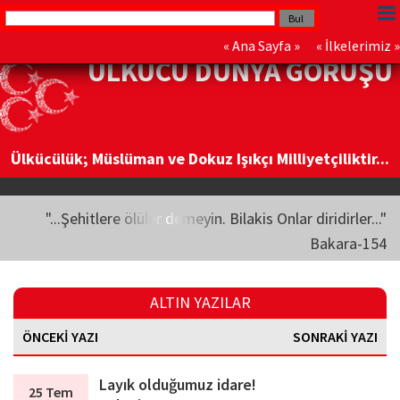
«
Ana Sayfa
» «
İlkelerimiz
»
ÜLKÜCÜ DÜNYA GÖRÜŞÜ
Ülkücülük; Müslüman ve Dokuz Işıkçı Milliyetçiliktir...
"...Şehitlere ölüler demeyin. Bilakis Onlar diridirler..."
Bakara-154
ALTIN YAZILAR
ÖNCEKİ YAZI
SONRAKİ YAZI
Layık olduğumuz idare!
25 Tem