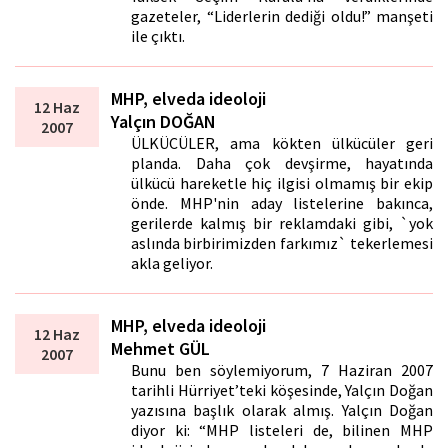
gazeteler, “Liderlerin dediği oldu!” manşeti
ile çıktı.
MHP, elveda ideoloji
12 Haz
Yalçın DOĞAN
2007
ÜLKÜCÜLER, ama kökten ülkücüler geri
planda. Daha çok devşirme, hayatında
ülkücü hareketle hiç ilgisi olmamış bir ekip
önde. MHP'nin aday listelerine bakınca,
gerilerde kalmış bir reklamdaki gibi, `yok
aslında birbirimizden farkımız` tekerlemesi
akla geliyor.
MHP, elveda ideoloji
12 Haz
Mehmet GÜL
2007
Bunu ben söylemiyorum, 7 Haziran 2007
tarihli Hürriyet’teki köşesinde, Yalçın Doğan
yazısına başlık olarak almış. Yalçın Doğan
diyor ki: “MHP listeleri de, bilinen MHP