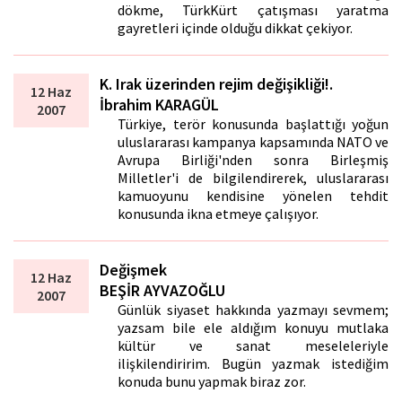
dökme, TürkKürt çatışması yaratma
gayretleri içinde olduğu dikkat çekiyor.
K. Irak üzerinden rejim değişikliği!.
12 Haz
İbrahim KARAGÜL
2007
Türkiye, terör konusunda başlattığı yoğun
uluslararası kampanya kapsamında NATO ve
Avrupa Birliği'nden sonra Birleşmiş
Milletler'i de bilgilendirerek, uluslararası
kamuoyunu kendisine yönelen tehdit
konusunda ikna etmeye çalışıyor.
Değişmek
12 Haz
BEŞİR AYVAZOĞLU
2007
Günlük siyaset hakkında yazmayı sevmem;
yazsam bile ele aldığım konuyu mutlaka
kültür ve sanat meseleleriyle
ilişkilendiririm. Bugün yazmak istediğim
konuda bunu yapmak biraz zor.