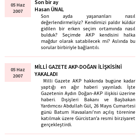
Son bir ay
05 Haz
Hasan ÜNAL
2007
Son ayda yaşananları nasıl
değerlendirmeliyiz? Kendimizi paldır küldür
gidilen bir erken seçim ortamında nasıl
bulduk? Seçimde AKP kendisini halka
mağdur olarak satabilecek mi? Aslında bu
sorular birbiriyle bağlantılı.
MİLLİ GAZETE AKP-DOĞAN İLİŞKİSİNİ
05 Haz
YAKALADI
2007
Milli Gazete AKP hakkında bugüne kadar
yaptığı en ağır haberi yayınladı. İşte
Gazetenin Aydın Doğan-AKP ilişkisi üzerine
haberi. Dışişleri Bakanı ve Başbakan
Yardımcısı Abdullah Gül, 26 Mayıs Cumartesi
günü Batum Havaalanı’nın açılış törenine
katılmak üzere Gürcistan’a resmi birziyaret
gerçekleştirdi.