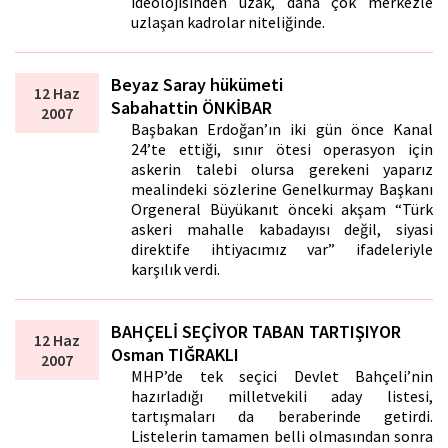
ideolojisinden uzak, daha çok merkezle
uzlaşan kadrolar niteliğinde.
Beyaz Saray hükümeti
12 Haz
Sabahattin ÖNKİBAR
2007
Başbakan Erdoğan’ın iki gün önce Kanal
24’te ettiği, sınır ötesi operasyon için
askerin talebi olursa gerekeni yaparız
mealindeki sözlerine Genelkurmay Başkanı
Orgeneral Büyükanıt önceki akşam “Türk
askeri mahalle kabadayısı değil, siyasi
direktife ihtiyacımız var” ifadeleriyle
karşılık verdi.
BAHÇELİ SEÇİYOR TABAN TARTIŞIYOR
12 Haz
Osman TIĞRAKLI
2007
MHP’de tek seçici Devlet Bahçeli’nin
hazırladığı milletvekili aday listesi,
tartışmaları da beraberinde getirdi.
Listelerin tamamen belli olmasından sonra