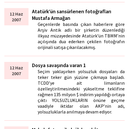
Atatürk’ün sansürlenen fotoğrafları
12 Haz
Mustafa Armağan
2007
Geçenlerde basında çıkan haberlere göre
Arşiv Antik adlı bir şirketin düzenlediği
ilkyaz müzayedesinde Atatürk’ün TBMM’nin
açılışında dua ederken çekilen fotoğrafın
orijinali satışa çıkarılacakmış.
Dosya savaşında varan 1
12 Haz
Seçim yaklaşırken yolsuzluk dosyaları da
2007
teker teker gün yüzüne çıkmaya başladı.
TCDD’ye ait limanların
özelleştirilmesindeki yükseltme teklifine
rağmen 135 milyon $ indirim yapıldığı ortaya
çıktı YOLSUZLUKLARIN önüne geçme
vaadiyle iktidar olan AKP’nin adı,
yolsuzluklarla anılmaya devam ediyor.