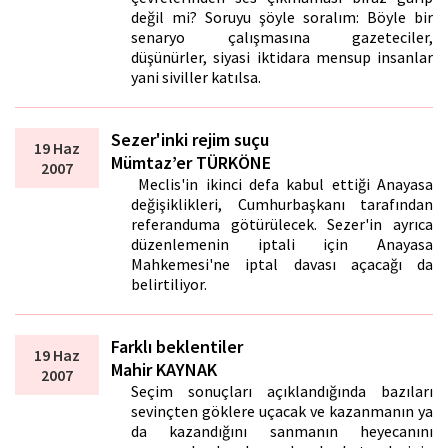
değil mi? Soruyu şöyle soralım: Böyle bir
senaryo çalışmasına gazeteciler,
düşünürler, siyasi iktidara mensup insanlar
yani siviller katılsa.
Sezer'inki rejim suçu
19 Haz
Mümtaz’er TÜRKÖNE
2007
Meclis'in ikinci defa kabul ettiği Anayasa
değişiklikleri, Cumhurbaşkanı tarafından
referanduma götürülecek. Sezer'in ayrıca
düzenlemenin iptali için Anayasa
Mahkemesi'ne iptal davası açacağı da
belirtiliyor.
Farklı beklentiler
19 Haz
Mahir KAYNAK
2007
Seçim sonuçları açıklandığında bazıları
sevinçten göklere uçacak ve kazanmanın ya
da kazandığını sanmanın heyecanını