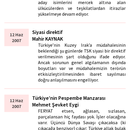
aday isimlerini mercek altına alan
ülkücülerden ve teşkilatlardan itirazlar
yükselmeye devam ediyor.
Siyasi direktif
12 Haz
Mahir KAYNAK
2007
Türkiye’nin Kuzey Irak’a müdahalesinin
beklendiği şu günlerde TSK siyasi bir direktif
verilmesinin şart olduğunu ifade ediyor.
Ancak sorunun genel algılamanın dışında
boyutları var ve müdahalemizin terörün
etkisizleştirilmesinden ibaret sayılması
doğru anlaşılmasını engelliyor.
Türkiye’nin Pespembe Manzarası
12 Haz
Mehmet Şevket Eygi
2007
FERYAT etsen, ağlasan, sızlasan,
parçalansan hiç faydası yok. İşler olacağına
varır. Üçüncü Dünya Savaşı çıkacaksa (ki
çıkacağa benziyor) çıkar; Türkiye allak bulak