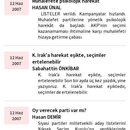
Muhalefete psikolojik harekât
12 Haz
HASAN ÜNAL
2007
LİSTELER verildi. Kampanyalar hızlandı.
Muhalefet partilerine yönelik psikolojik
harekât da başladı. AKP’nin seçimi
kazanamaması ihtimaline karşı muhalefeti
hizaya getirme çabası.
K. Irak'a harekat eşikte, seçimler
12 Haz
ertelenebilir
2007
Sabahattin ÖNKİBAR
K. Irak’a harekat eşikte, seçimler
ertelenebilir Son bir ayda üç kez yazdık, yine
yazıyoruz. K. Irak’a harekat eşiktedir,
seçimler de ertelenebilir.
Oy verecek parti var mı?
12 Haz
Hasan DEMİR
2007
Siyasi partiler milletvekili aday listelerini
Yüksek Seçim Kurulu’na verdiklerinde