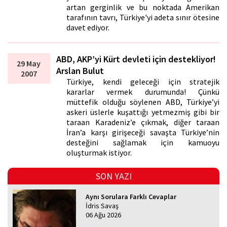
artan gerginlik ve bu noktada Amerikan
tarafının tavrı, Türkiye'yi adeta sınır ötesine
davet ediyor.
ABD, AKP’yi Kürt devleti için destekliyor!
29 May
Arslan Bulut
2007
Türkiye, kendi geleceği için stratejik
kararlar vermek durumunda! Çünkü
müttefik olduğu söylenen ABD, Türkiye’yi
askeri üslerle kuşattığı yetmezmiş gibi bir
taraftan Karadeniz’e çıkmak, diğer taraftan
İran’a karşı girişeceği savaşta Türkiye’nin
desteğini sağlamak için kamuoyu
oluşturmak istiyor.
SON YAZI
Aynı Sorulara Farklı Cevaplar
İdris Savaş
06 Ağu 2026