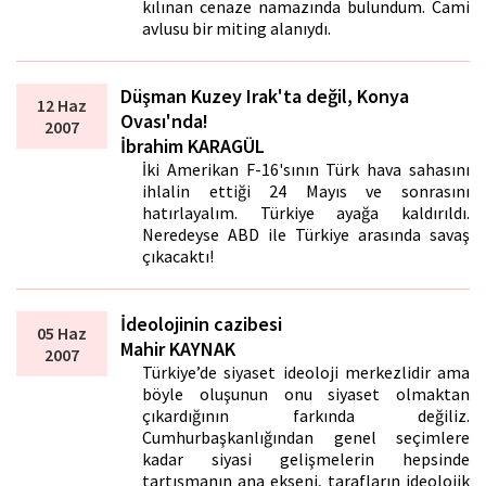
kılınan cenaze namazında bulundum. Cami
avlusu bir miting alanıydı.
Düşman Kuzey Irak'ta değil, Konya
12 Haz
Ovası'nda!
2007
İbrahim KARAGÜL
İki Amerikan F-16'sının Türk hava sahasını
ihlalin ettiği 24 Mayıs ve sonrasını
hatırlayalım. Türkiye ayağa kaldırıldı.
Neredeyse ABD ile Türkiye arasında savaş
çıkacaktı!
İdeolojinin cazibesi
05 Haz
Mahir KAYNAK
2007
Türkiye’de siyaset ideoloji merkezlidir ama
böyle oluşunun onu siyaset olmaktan
çıkardığının farkında değiliz.
Cumhurbaşkanlığından genel seçimlere
kadar siyasi gelişmelerin hepsinde
tartışmanın ana ekseni, tarafların ideolojik