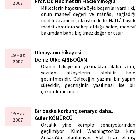
Prof. Dr. Necmettin Hacıeminoğlu
2007
Milletlerin hayatında öyle başarılar vardır ki,
onun manevî değeri ve mânâsı, sağladığı
maddi kazancın çok üstündedir. Hattâ büyük
maddi zararlara sebep olduğu halde, manevî
bakımdan baha biçilmez değerler taşır.
Olmayanın hikayesi
19 Haz
Deniz Ülke ARIBOĞAN
2007
Olanın hikayesini yazmaktan daha zoru,
yazılan hikayelerin olabilir hale
getirilmesidir. Geleceğin yazımı bir yapım
sürecidir, geçmişinin yazılması ise bir
çözümleme aracı.
Bir başka korkunç senaryo daha...
19 Haz
Güler KÖMÜRCÜ
2007
Ortalık yine komplo senaryolarından
geçilmiyor. Kimi Washington’da kimi
Ankara’da planlanıyor. Akıl firar etmiş,