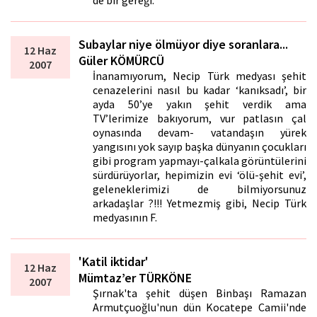
de bir gereği.
Subaylar niye ölmüyor diye soranlara...
12 Haz
Güler KÖMÜRCÜ
2007
İnanamıyorum, Necip Türk medyası şehit
cenazelerini nasıl bu kadar ‘kanıksadı’, bir
ayda 50’ye yakın şehit verdik ama
TV’lerimize bakıyorum, vur patlasın çal
oynasında devam- vatandaşın yürek
yangısını yok sayıp başka dünyanın çocukları
gibi program yapmayı-çalkala görüntülerini
sürdürüyorlar, hepimizin evi ‘ölü-şehit evi’,
geleneklerimizi de bilmiyorsunuz
arkadaşlar ?!!! Yetmezmiş gibi, Necip Türk
medyasının F.
'Katil iktidar'
12 Haz
Mümtaz’er TÜRKÖNE
2007
Şırnak'ta şehit düşen Binbaşı Ramazan
Armutçuoğlu'nun dün Kocatepe Camii'nde