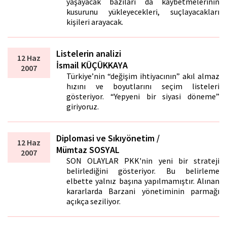
yaşayacak bazıları da kaybetmelerinin
kusurunu yükleyecekleri, suçlayacakları
kişileri arayacak.
Listelerin analizi
12 Haz
İsmail KÜÇÜKKAYA
2007
Türkiye’nin “değişim ihtiyacının” akıl almaz
hızını ve boyutlarını seçim listeleri
gösteriyor. “Yepyeni bir siyasi döneme”
giriyoruz.
Diplomasi ve Sıkıyönetim /
12 Haz
Mümtaz SOSYAL
2007
SON OLAYLAR PKK'nin yeni bir strateji
belirlediğini gösteriyor. Bu belirleme
elbette yalnız başına yapılmamıştır. Alınan
kararlarda Barzani yönetiminin parmağı
açıkça seziliyor.