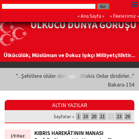
«
Ana Sayfa
» «
İlkelerimiz
»
ÜLKÜCÜ DÜNYA GÖRÜŞÜ
Ülkücülük; Müslüman ve Dokuz Işıkçı Milliyetçiliktir...
"...Şehitlere ölüler demeyin. Bilakis Onlar diridirler..."
Bakara-154
ALTIN YAZILAR
Sayfalar »
1
10
20
21
22
23
29
KIBRIS HAREKÂTININ MANASI
19 Haz