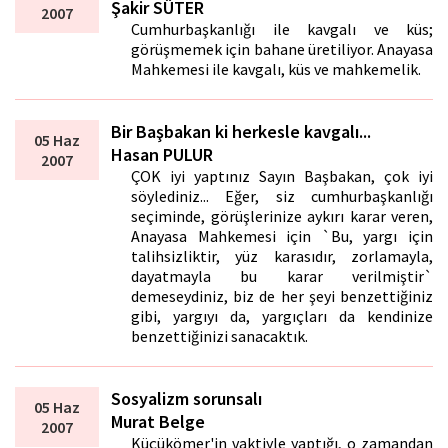
Şakir SÜTER
2007
Cumhurbaşkanlığı ile kavgalı ve küs;
görüşmemek için bahane üretiliyor. Anayasa
Mahkemesi ile kavgalı, küs ve mahkemelik.
Bir Başbakan ki herkesle kavgalı...
05 Haz
Hasan PULUR
2007
ÇOK iyi yaptınız Sayın Başbakan, çok iyi
söylediniz... Eğer, siz cumhurbaşkanlığı
seçiminde, görüşlerinize aykırı karar veren,
Anayasa Mahkemesi için `Bu, yargı için
talihsizliktir, yüz karasıdır, zorlamayla,
dayatmayla bu karar verilmiştir`
demeseydiniz, biz de her şeyi benzettiğiniz
gibi, yargıyı da, yargıçları da kendinize
benzettiğinizi sanacaktık.
Sosyalizm sorunsalı
05 Haz
Murat Belge
2007
Küçükömer'in vaktiyle yaptığı, o zamandan