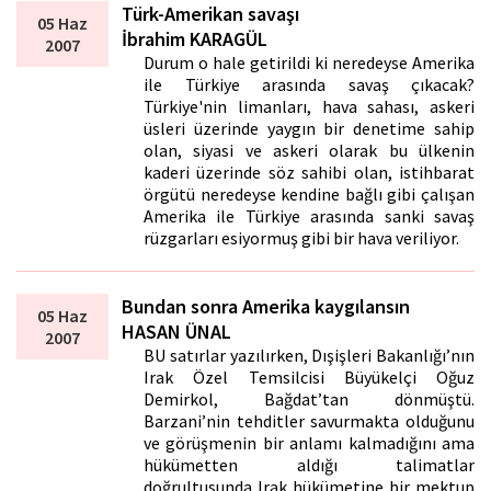
Türk-Amerikan savaşı
05 Haz
İbrahim KARAGÜL
2007
Durum o hale getirildi ki neredeyse Amerika
ile Türkiye arasında savaş çıkacak?
Türkiye'nin limanları, hava sahası, askeri
üsleri üzerinde yaygın bir denetime sahip
olan, siyasi ve askeri olarak bu ülkenin
kaderi üzerinde söz sahibi olan, istihbarat
örgütü neredeyse kendine bağlı gibi çalışan
Amerika ile Türkiye arasında sanki savaş
rüzgarları esiyormuş gibi bir hava veriliyor.
Bundan sonra Amerika kaygılansın
05 Haz
HASAN ÜNAL
2007
BU satırlar yazılırken, Dışişleri Bakanlığı’nın
Irak Özel Temsilcisi Büyükelçi Oğuz
Demirkol, Bağdat’tan dönmüştü.
Barzani’nin tehditler savurmakta olduğunu
ve görüşmenin bir anlamı kalmadığını ama
hükümetten aldığı talimatlar
doğrultusunda Irak hükümetine bir mektup