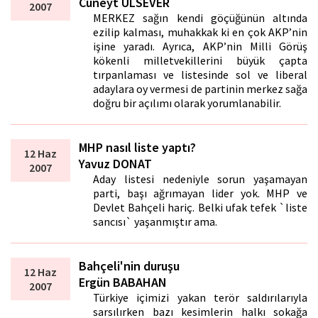
Cüneyt ÜLSEVER
2007
MERKEZ sağın kendi göçüğünün altında
ezilip kalması, muhakkak ki en çok AKP’nin
işine yaradı. Ayrıca, AKP’nin Milli Görüş
kökenli milletvekillerini büyük çapta
tırpanlaması ve listesinde sol ve liberal
adaylara oy vermesi de partinin merkez sağa
doğru bir açılımı olarak yorumlanabilir.
MHP nasıl liste yaptı?
12 Haz
Yavuz DONAT
2007
Aday listesi nedeniyle sorun yaşamayan
parti, başı ağrımayan lider yok. MHP ve
Devlet Bahçeli hariç. Belki ufak tefek `liste
sancısı` yaşanmıştır ama.
Bahçeli'nin duruşu
12 Haz
Ergün BABAHAN
2007
Türkiye içimizi yakan terör saldırılarıyla
sarsılırken bazı kesimlerin halkı sokağa