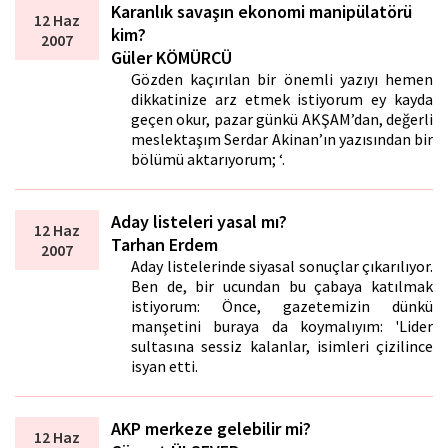
Karanlık savaşın ekonomi manipülatörü
12 Haz
kim?
2007
Güler KÖMÜRCÜ
Gözden kaçırılan bir önemli yazıyı hemen
dikkatinize arz etmek istiyorum ey kayda
geçen okur, pazar günkü AKŞAM’dan, değerli
meslektaşım Serdar Akinan’ın yazısından bir
bölümü aktarıyorum; ‘.
Aday listeleri yasal mı?
12 Haz
Tarhan Erdem
2007
Aday listelerinde siyasal sonuçlar çıkarılıyor.
Ben de, bir ucundan bu çabaya katılmak
istiyorum: Önce, gazetemizin dünkü
manşetini buraya da koymalıyım: 'Lider
sultasına sessiz kalanlar, isimleri çizilince
isyan etti.
AKP merkeze gelebilir mi?
12 Haz