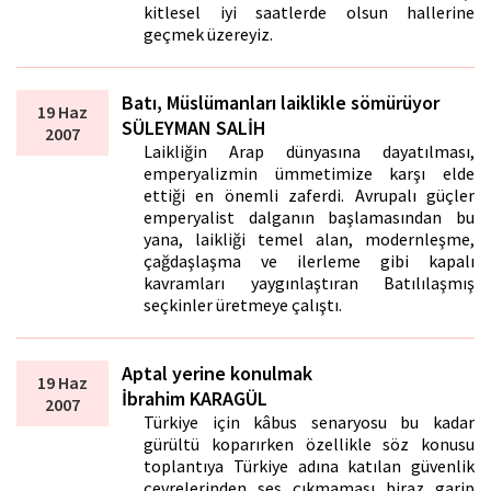
kitlesel iyi saatlerde olsun hallerine
geçmek üzereyiz.
Batı, Müslümanları laiklikle sömürüyor
19 Haz
SÜLEYMAN SALİH
2007
Laikliğin Arap dünyasına dayatılması,
emperyalizmin ümmetimize karşı elde
ettiği en önemli zaferdi. Avrupalı güçler
emperyalist dalganın başlamasından bu
yana, laikliği temel alan, modernleşme,
çağdaşlaşma ve ilerleme gibi kapalı
kavramları yaygınlaştıran Batılılaşmış
seçkinler üretmeye çalıştı.
Aptal yerine konulmak
19 Haz
İbrahim KARAGÜL
2007
Türkiye için kâbus senaryosu bu kadar
gürültü koparırken özellikle söz konusu
toplantıya Türkiye adına katılan güvenlik
çevrelerinden ses çıkmaması biraz garip