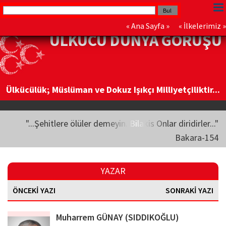
«
Ana Sayfa
» «
İlkelerimiz
»
ÜLKÜCÜ DÜNYA GÖRÜŞÜ
Ülkücülük; Müslüman ve Dokuz Işıkçı Milliyetçiliktir...
"...Şehitlere ölüler demeyin. Bilakis Onlar diridirler..."
Bakara-154
YAZAR
ÖNCEKİ YAZI
SONRAKİ YAZI
Muharrem GÜNAY (SIDDIKOĞLU)