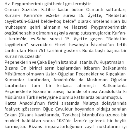
Hz. Peygamberimiz gibi hedef göstermiştir.
Osman Gazi’den Fatih’e kadar bütün Osmanlı sultanları,
Kur’an-ı Kerim’de esSebe suresi 15. âyette, “Beldetün
tayyibetün-Güzel belde-hoş belde” olarak nitelendirilen bu
muhteşem şehri almanın ve Hazreti Peygamberimizin
övgüsüne sahip olmanın aşkıyla yanıp tutuşmuşlardır. Kur’an-
ı kerim’de, es-Sebe suresi 15. âyette geçen “Beldetün
tayyibetün” sözcükleri Ebcet hesabıyla İstanbul’un fetih
tarihi olan Hicri 751 tarihini gösterir. Bu da başlı başına bir
Kur’an mucizesidir.
Peçeneklerin ve Çaka Bey’in İstanbul İstanbul’u Kuşatmaları
Bizans On birinci asrın başlarından itibaren Balkanlarda
Müslüman olmayan Uzlar-Oğuzlar, Peçenekler ve Kıpçaklar-
Kumanlar tarafından, Anadolu’da da Müslüman Oğuzlar
tarafından tam bir kıskaca alınmıştı. Balkanlarda
Peçeneklerle Bizans’ın savaş halinde olması Anadolu’da ki
Müslüman Türk ilerleyişine olumlu katkılarda bulunmuştur.
Hatta Anadolu’nun fethi sırasında Malatya dolaylarında
faaliyet gösteren Oğuz Çavuldur boyundan olduğu sanılan
Çakan (Bizans kayıtlarında, Tzakhas) İstanbul’da uzunca bir
müddet kaldıktan sonra 1081’de İzmir’e gelerek bir beylik
kurmuştur. Bizans imparatorluğunun zayıf noktalarını iyi