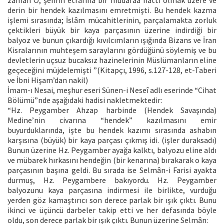
derin bir hendek kazılmasını emretmişti. Bu hendek kazma
işlemi sırasında; İslâm mücahitlerinin, parçalamakta zorluk
çektikleri büyük bir kaya parçasının üzerine indirdiği bir
balyoz ve bunun çıkardığı kıvılcımların ışığında Bizans ve İran
Kisralarının muhteşem saraylarını gördüğünü söylemiş ve bu
devletlerin uçsuz bucaksız hazinelerinin Müslümanların eline
geçeceğini müjdelemişti ”(Kitapçı, 1996, s.127-128, et-Taberi
ve İbni Hişam’dan nakil)
İmam-ı Nesai, meşhur eseri Sünen-i Neseî adlı eserinde “Cihat
Bölümü”nde aşağıdaki hadisi nakletmektedir:
“Hz. Peygamber Ahzap harbinde (Hendek Savaşında)
Medine’nin civarına “hendek” kazılmasını emir
buyurduklarında, işte bu hendek kazımı sırasında ashabın
karşısına (büyük) bir kaya parçası çıkmış idi. (işler duraksadı)
Bunun üzerine Hz. Peygamber ayağa kalktı, balyozu eline aldı
ve mübarek hırkasını hendeğin (bir kenarına) bırakarak o kaya
parçasının başına geldi. Bu sırada ise Selmân-i Farisi ayakta
durmuş, Hz. Peygambere bakıyordu. Hz. Peygamber
balyozunu kaya parçasına indirmesi ile birlikte, vurduğu
yerden göz kamaştırıcı son derece parlak bir ışık çıktı. Bunu
ikinci ve üçüncü darbeler takip etti ve her defasında böyle
oldu, son derece parlak bir ışık çıktı. Bunun üzerine Selmân: