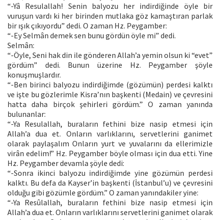
“-Yâ Resulallah! Senin balyozu her indirdiğinde öyle bir
vuruşun vardı ki her birinden mutlaka göz kamaştıran parlak
bir ışık çıkıyordu” dedi. O zaman Hz. Peygamber:
“-Ey Selmân demek sen bunu gördün öyle mi” dedi.
Selmân:
“-Öyle, Seni hak din ile gönderen Allah’a yemin olsun ki “evet”
gördüm” dedi. Bunun üzerine Hz. Peygamber şöyle
konuşmuşlardır.
“-Ben birinci balyozu indirdiğimde (gözümün) perdesi kalktı
ve işte bu gözlerimle Kisra’nın başkenti (Medain) ve çevresini
hatta daha birçok şehirleri gördüm.” O zaman yanında
bulunanlar:
“-Ya Resulallah, buraların fethini bize nasip etmesi için
Allah’a dua et. Onların varlıklarını, servetlerini ganimet
olarak paylaşalım Onların yurt ve yuvalarını da ellerimizle
virân edelim!” Hz. Peygamber böyle olması için dua etti. Yine
Hz. Peygamber devamla şöyle dedi:
“-Sonra ikinci balyozu indirdiğimde yine gözümün perdesi
kalktı. Bu defa da Kayser’in başkenti (İstanbul’u) ve çevresini
olduğu gibi gözümle gördüm.” O zaman yanındakiler yine:
“-Ya Resûlallah, buraların fethini bize nasip etmesi için
Allah’a dua et. Onların varlıklarını servetlerini ganimet olarak