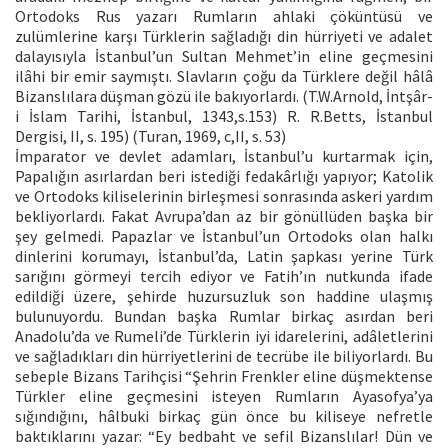
Ortodoks Rus yazarı Rumların ahlaki çöküntüsü ve
zulümlerine karşı Türklerin sağladığı din hürriyeti ve adalet
dalayısıyla İstanbul’un Sultan Mehmet’in eline geçmesini
ilâhi bir emir saymıştı. Slavların çoğu da Türklere değil hâlâ
Bizanslılara düşman gözü ile bakıyorlardı. (T.W.Arnold, İntşâr-
i İslam Tarihi, İstanbul, 1343,s.153) R. R.Betts, İstanbul
Dergisi, II, s. 195) (Turan, 1969, c,II, s. 53)
İmparator ve devlet adamları, İstanbul’u kurtarmak için,
Papalığın asırlardan beri istediği fedakârlığı yapıyor; Katolik
ve Ortodoks kiliselerinin birleşmesi sonrasında askeri yardım
bekliyorlardı. Fakat Avrupa’dan az bir gönüllüden başka bir
şey gelmedi. Papazlar ve İstanbul’un Ortodoks olan halkı
dinlerini korumayı, İstanbul’da, Latin şapkası yerine Türk
sarığını görmeyi tercih ediyor ve Fatih’ın nutkunda ifade
edildiği üzere, şehirde huzursuzluk son haddine ulaşmış
bulunuyordu. Bundan başka Rumlar birkaç asırdan beri
Anadolu’da ve Rumeli’de Türklerin iyi idarelerini, adâletlerini
ve sağladıkları din hürriyetlerini de tecrübe ile biliyorlardı. Bu
sebeple Bizans Tarihçisi “Şehrin Frenkler eline düşmektense
Türkler eline geçmesini isteyen Rumların Ayasofya’ya
sığındığını, hâlbuki birkaç gün önce bu kiliseye nefretle
baktıklarını yazar: “Ey bedbaht ve sefil Bizanslılar! Dün ve