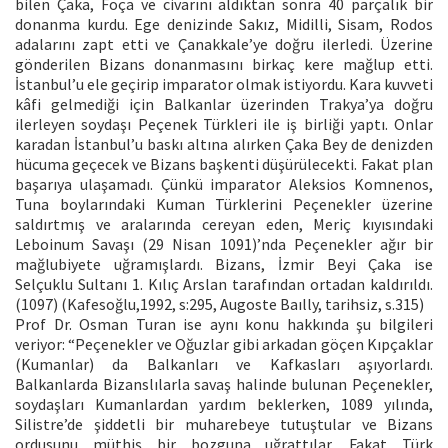
bilen Çaka, Foça ve civarını aldıktan sonra 40 parçalık bir
donanma kurdu. Ege denizinde Sakız, Midilli, Sisam, Rodos
adalarını zapt etti ve Çanakkale’ye doğru ilerledi. Üzerine
gönderilen Bizans donanmasını birkaç kere mağlup etti.
İstanbul’u ele geçirip imparator olmak istiyordu. Kara kuvveti
kâfi gelmediği için Balkanlar üzerinden Trakya’ya doğru
ilerleyen soydaşı Peçenek Türkleri ile iş birliği yaptı. Onlar
karadan İstanbul’u baskı altına alırken Çaka Bey de denizden
hücuma geçecek ve Bizans başkenti düşürülecekti. Fakat plan
başarıya ulaşamadı. Çünkü imparator Aleksios Komnenos,
Tuna boylarındaki Kuman Türklerini Peçenekler üzerine
saldırtmış ve aralarında cereyan eden, Meriç kıyısındaki
Leboinum Savaşı (29 Nisan 1091)’nda Peçenekler ağır bir
mağlubiyete uğramışlardı. Bizans, İzmir Beyi Çaka ise
Selçuklu Sultanı 1. Kılıç Arslan tarafından ortadan kaldırıldı.
(1097) (Kafesoğlu,1992, s:295, Augoste Baılly, tarihsiz, s.315)
Prof Dr. Osman Turan ise aynı konu hakkında şu bilgileri
veriyor: “Peçenekler ve Oğuzlar gibi arkadan göçen Kıpçaklar
(Kumanlar) da Balkanları ve Kafkasları aşıyorlardı.
Balkanlarda Bizanslılarla savaş halinde bulunan Peçenekler,
soydaşları Kumanlardan yardım beklerken, 1089 yılında,
Silistre’de şiddetli bir muharebeye tutuştular ve Bizans
ordusunu müthiş bir bozguna uğrattılar. Fakat Türk