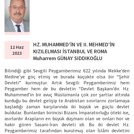
HZ. MUHAMMED’İN VE II. MEHMED’İN
12 Haz
KIZILELMASI İSTANBUL VE ROMA
2023
Muharrem GÜNAY SIDDIKOĞLU
Bilindiği gibi Sevgili Peygamberimiz 622 yılında Mekke’den
Medine’ye göç etmiş ve burada küçükte olsa bir “Şehir
Devleti” kurmuştur. Artık Sevgili Peygamberimiz hem
Peygamber hem de bu devletin “Devlet Başkanı’dır. Hz.
Muhammed’in bir avuç Müslümanla çok zor şartlar altında
kurduğu bu devlet gelişip te Arabistan sınırlarını zorlamaya
başladığı zaman karşılarında iki büyük ve güçlü devlet
buldular. Bunlardan birincisi Bizans İmparatorluğu öteki ise,
asırlardır Arapların en büyük düşmanı olan ve onları hor ve
hakir gören Sasani-İran devleti idi. Bu iki devlet Hz.
Peygamberimiz tarafından kurulmuş olan İslâm devletini