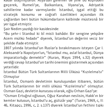
geçerek, Rumeli’ye, Balkanlara, Viyana’ya, Adriyatik
sahillerine kadar varmışlardır. İstanbul, işgal ettiği bu
stratejik konumu ve coğrafi özellikleri açısından ilk
çağlardan beri bütün hükümdarların kalbinde müstesnâ bir
yer işgal etmiştir.
Şair Nedim yazdığı bir kasidesinde:
“Bu şehr-i Stanbul ki bî misli bahâdır. Bir sengine yekpâre
Acem mülkü fedadır” diyerek, İstanbul’un değerini veciz bir
şekilde ifade etmiştir.
1807 yılında İstanbul’un Ruslar’a bırakılmasını isteyen Çar I.
Aleksandr’a Napolyon’un, “İstanbul mu, asla! İstanbul, Dünya
imparatorluğu demektir” (Kuran, Mayıs 1994, s.32) diyerek
verdiği cevap İstanbul’un tarihi önemini göstermek açısından
yeterlidir.
İstanbul Bütün Türk Sultanlarının Milli Ülküsü “Kızılelma’sı”
Olmuştur
İstanbul, Osmanlı devletinin kuruluşundan itibaren, bütün
Türk Sultanlarının bir milli ülküsü “Kızılelma’sı” olmuştur.
Osman Gazi, devletin kurucusu olarak, oğlu Orhan Gazi’ye:
“Osman Ertuğrul oğlusun, Oğuz Karahan neslisin, Hakk’ın bir
kemter kulusun, İstanbul’u aç, gülizâr yap” (Turan, 1969, c, II:
46, Kitapçı, 1996, c, 2. s.137) diyerek İstanbul’un fethini tıpkı