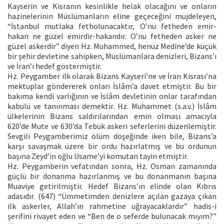
Kayserin ve Kisranın kesinlikle helak olacağını ve onların
hazinelerinin Müslümanların eline geçeceğini müjdeleyen,
“İstanbul mutlaka fetholunacaktır, O’nu fetheden emir-
hakan ne güzel emirdir-hakandır. O’nu fetheden asker ne
güzel askerdir” diyen Hz. Muhammed, henüz Medine’de küçük
bir şehir devletine sahipken, Müslümanlara denizleri, Bizans’ı
ve İran’ı hedef göstermiştir.
Hz. Peygamber ilk olarak Bizans Kayseri’ne ve İran Kisrası’na
mektuplar göndererek onları İslâm’a davet etmiştir. Bu bir
bakıma kendi varlığının ve İslâm devletinin onlar tarafından
kabulü ve tanınması demektir. Hz. Muhammet (s.a.v.) İslâm
ülkelerinin Bizans saldırılarından emin olması amacıyla
620’de Mute ve 630’da Tebük askeri seferlerini düzenlemiştir.
Sevgili Peygamberimiz ölüm döşeğinde iken bile, Bizans’a
karşı savaşmak üzere bir ordu hazırlatmış ve bu ordunun
başına Zeyd’in oğlu Usame’yi komutan tayin etmiştir.
Hz. Peygamberin vefatından sonra, Hz. Osman zamanında
güçlü bir donanma hazırlanmış ve bu donanmanın başına
Muaviye getirilmiştir. Hedef Bizans’ın elinde olan Kıbrıs
adasıdır. (647) “Ümmetimden denizlere açılan gazaya çıkan
ilk askerler, Allah’ın rahmetine uğrayacaklardır” hadis-i
şerifini rivayet eden ve “Ben de o seferde bulunacak mıyım?”