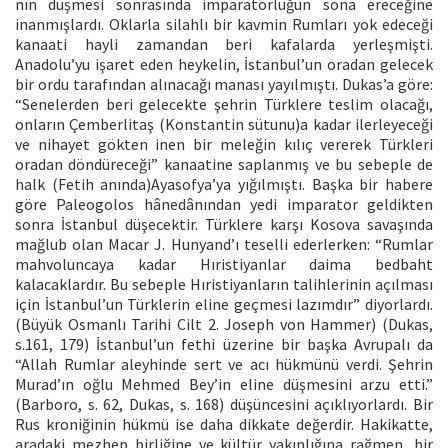
nın düşmesi sonrasında imparatorluğun sona ereceğine
inanmışlardı. Oklarla silahlı bir kavmin Rumları yok edeceği
kanaati hayli zamandan beri kafalarda yerleşmişti.
Anadolu’yu işaret eden heykelin, İstanbul’un oradan gelecek
bir ordu tarafından alınacağı manası yayılmıştı. Dukas’a göre:
“Senelerden beri gelecekte şehrin Türklere teslim olacağı,
onların Çemberlitaş (Konstantin sütunu)a kadar ilerleyeceği
ve nihayet gökten inen bir meleğin kılıç vererek Türkleri
oradan döndüreceği” kanaatine saplanmış ve bu sebeple de
halk (Fetih anında)Ayasofya’ya yığılmıştı. Başka bir habere
göre Paleogolos hânedânından yedi imparator geldikten
sonra İstanbul düşecektir. Türklere karşı Kosova savaşında
mağlub olan Macar J. Hunyand’ı teselli ederlerken: “Rumlar
mahvoluncaya kadar Hıristiyanlar daima bedbaht
kalacaklardır. Bu sebeple Hıristiyanların talihlerinin açılması
için İstanbul’un Türklerin eline geçmesi lazımdır” diyorlardı.
(Büyük Osmanlı Tarihi Cilt 2. Joseph von Hammer) (Dukas,
s.161, 179) İstanbul’un fethi üzerine bir başka Avrupalı da
“Allah Rumlar aleyhinde sert ve acı hükmünü verdi. Şehrin
Murad’ın oğlu Mehmed Bey’in eline düşmesini arzu etti.”
(Barboro, s. 62, Dukas, s. 168) düşüncesini açıklıyorlardı. Bir
Rus kroniğinin hükmü ise daha dikkate değerdir. Hakikatte,
aradaki mezhep birliğine ve kültür yakınlığına rağmen, bir