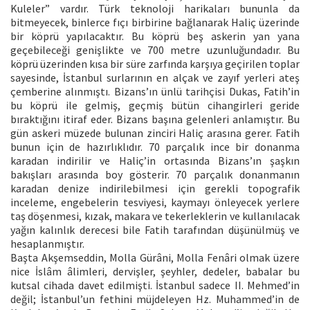
Kuleler” vardır. Türk teknoloji harikaları bununla da
bitmeyecek, binlerce fıçı birbirine bağlanarak Haliç üzerinde
bir köprü yapılacaktır. Bu köprü beş askerin yan yana
geçebileceği genişlikte ve 700 metre uzunluğundadır. Bu
köprü üzerinden kısa bir süre zarfında karşıya geçirilen toplar
sayesinde, İstanbul surlarının en alçak ve zayıf yerleri ateş
çemberine alınmıştı. Bizans’ın ünlü tarihçisi Dukas, Fatih’in
bu köprü ile gelmiş, geçmiş bütün cihangirleri geride
bıraktığını itiraf eder. Bizans başına gelenleri anlamıştır. Bu
gün askeri müzede bulunan zinciri Haliç arasına gerer. Fatih
bunun için de hazırlıklıdır. 70 parçalık ince bir donanma
karadan indirilir ve Haliç’in ortasında Bizans’ın şaşkın
bakışları arasında boy gösterir. 70 parçalık donanmanın
karadan denize indirilebilmesi için gerekli topografik
inceleme, engebelerin tesviyesi, kaymayı önleyecek yerlere
taş döşenmesi, kızak, makara ve tekerleklerin ve kullanılacak
yağın kalınlık derecesi bile Fatih tarafından düşünülmüş ve
hesaplanmıştır.
Başta Akşemseddin, Molla Gürâni, Molla Fenâri olmak üzere
nice İslâm âlimleri, dervişler, şeyhler, dedeler, babalar bu
kutsal cihada davet edilmişti. İstanbul sadece II. Mehmed’in
değil; İstanbul’un fethini müjdeleyen Hz. Muhammed’in de