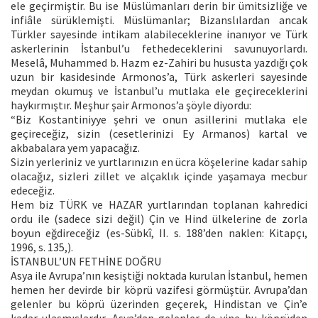
ele geçirmiştir. Bu ise Müslümanları derin bir ümitsizliğe ve
infiâle sürüklemişti. Müslümanlar; Bizanslılardan ancak
Türkler sayesinde intikam alabileceklerine inanıyor ve Türk
askerlerinin İstanbul’u fethedeceklerini savunuyorlardı.
Meselâ, Muhammed b. Hazm ez-Zahiri bu hususta yazdığı çok
uzun bir kasidesinde Armonos’a, Türk askerleri sayesinde
meydan okumuş ve İstanbul’u mutlaka ele geçireceklerini
haykırmıştır. Meşhur şair Armonos’a şöyle diyordu:
“Biz Kostantiniyye şehri ve onun asillerini mutlaka ele
geçireceğiz, sizin (cesetlerinizi Ey Armanos) kartal ve
akbabalara yem yapacağız.
Sizin yerleriniz ve yurtlarınızın en ücra köşelerine kadar sahip
olacağız, sizleri zillet ve alçaklık içinde yaşamaya mecbur
edeceğiz.
Hem biz TÜRK ve HAZAR yurtlarından toplanan kahredici
ordu ile (sadece sizi değil) Çin ve Hind ülkelerine de zorla
boyun eğdireceğiz (es-Sübkî, II. s. 188’den naklen: Kitapçı,
1996, s. 135,).
İSTANBUL’UN FETHİNE DOĞRU
Asya ile Avrupa’nın kesiştiği noktada kurulan İstanbul, hemen
hemen her devirde bir köprü vazifesi görmüştür. Avrupa’dan
gelenler bu köprü üzerinden geçerek, Hindistan ve Çin’e
kadar ulaşmışlardır. Asya’dan gelenler de yine bu köprüden