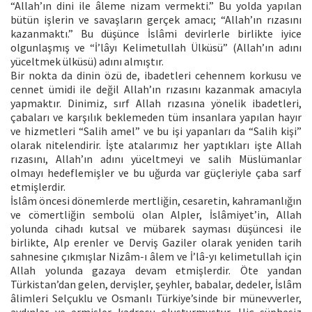
“Allah’ın dini ile âleme nizam vermekti.” Bu yolda yapılan
bütün işlerin ve savaşların gerçek amacı; “Allah’ın rızasını
kazanmaktı.” Bu düşünce İslâmi devirlerle birlikte iyice
olgunlaşmış ve “İ’lâyı Kelimetullah Ülküsü” (Allah’ın adını
yüceltmek ülküsü) adını almıştır.
Bir nokta da dinin özü de, ibadetleri cehennem korkusu ve
cennet ümidi ile değil Allah’ın rızasını kazanmak amacıyla
yapmaktır. Dinimiz, sırf Allah rızasına yönelik ibadetleri,
çabaları ve karşılık beklemeden tüm insanlara yapılan hayır
ve hizmetleri “Salih amel” ve bu işi yapanları da “Salih kişi”
olarak nitelendirir. İşte atalarımız her yaptıkları işte Allah
rızasını, Allah’ın adını yüceltmeyi ve salih Müslümanlar
olmayı hedeflemişler ve bu uğurda var güçleriyle çaba sarf
etmişlerdir.
İslâm öncesi dönemlerde mertliğin, cesaretin, kahramanlığın
ve cömertliğin sembolü olan Alpler, İslâmiyet’in, Allah
yolunda cihadı kutsal ve mübarek sayması düşüncesi ile
birlikte, Alp erenler ve Derviş Gaziler olarak yeniden tarih
sahnesine çıkmışlar Nizâm-ı âlem ve İ’lâ-yı kelimetullah için
Allah yolunda gazaya devam etmişlerdir. Öte yandan
Türkistan’dan gelen, dervişler, şeyhler, babalar, dedeler, İslâm
âlimleri Selçuklu ve Osmanlı Türkiye’sinde bir münevverler,
aydınlar ve ermişler kadrosu oluşturmuştur. Hiç şüphesiz