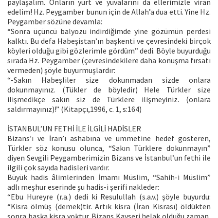
paylaşalım. Onların yurt ve yuvalarını da ellerimizle viran
edelim! Hz. Peygamber bunun için de Allah’a dua etti. Yine Hz.
Peygamber sözüne devamla:
“Sonra üçüncü balyozu indirdiğimde yine gözümün perdesi
kalktı. Bu defa Habeşistan’ın başkenti ve çevresindeki birçok
köyleri olduğu gibi gözlerimle gördüm” dedi. Böyle buyurduğu
sırada Hz. Peygamber (çevresindekilere daha konuşma fırsatı
vermeden) şöyle buyurmuşlardır:
“-Sakın Habeşliler size dokunmadan sizde onlara
dokunmayınız. (Tükler de böyledir) Hele Türkler size
ilişmedikçe sakın siz de Türklere ilişmeyiniz. (onlara
saldırmayınız)!” (Kitapçı,1996, c. 1, s:164)
İSTANBUL’UN FETHİ İLE İLGİLİ HADİSLER
Bizans’ı ve İran’ı ashabına ve ümmetine hedef gösteren,
Türkler söz konusu olunca, “Sakın Türklere dokunmayın”
diyen Sevgili Peygamberimizin Bizans ve İstanbul’un fethi ile
ilgili çok sayıda hadisleri vardır.
Büyük hadis âlimlerinden İmamı Müslim, “Sahih-i Müslim”
adlı meşhur eserinde şu hadis-i şerifi nakleder:
“Ebu Hureyre (r.a.) dedi ki Resulullah (s.a.v.) şöyle buyurdu:
“Kisra ölmüş (demek)tir. Artık kisra (İran Kisrası) öldükten
sonra başka kisra yoktur. Bizans Kayseri helak olduğu zaman,