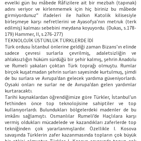
evvelki gün bu mâbede Râfizilere ait bir mezbah (tapınak)
adını veriyor ve kirlenmemek için hiç biriniz bu mâbede
girmiyordunuz” ifadeleri ile halkın Katolik kilisesiyle
birleşmeye karşı nefretlerini ve Ayasofya’nın metruk (terk
edilmiş) kalması sebebini meydana koyuyordu. (Dukas, s.178-
179) Hammer, II, s.276-277)
TEKNOLOJİK ÜSTÜNLÜK TÜRKLERDE İDİ
Türk ordusu İstanbul önlerine geldiği zaman Bizans’ın elinde
sadece çevresi surlarla çevrilmiş, adaletsizliğin ve
ahlaksızlığın hüküm sürdüğü bir şehir kalmış, şehrin Anadolu
ve Rumeli yakaları çoktan Türk toprağı olmuştu. Rumlar
birçok kuşatmadan şehrin surları sayesinde kurtulmuş, şimdi
de bu surlara ve Avrupa’dan gelecek yardıma güveniyorlardı.
Oysaki onları ne surlar ne de Avrupa’dan gelen yardımlar
kurtaracaktı.
Tarihi kaynaklardan öğrendiğimize göre Türkler, İstanbul’un
fethinden önce top teknolojisine sahiptiler ve top
kullanıyorlardı. Bulundukları bölgelerdeki madenler de bu
imkânı sağlamıştı. Osmanlılar Rumeli’de Haçlılara karşı
vermiş oldukları mücadelede ve kazandıkları zaferlerde top
tekniğinden çok yararlanmışlardır. Özellikle I. Kosova
savaşında Türklerin zafer kazanmasında topların çok büyük
bir etkisi olmuştur. Türkler I. Kosova savaşında topun çok