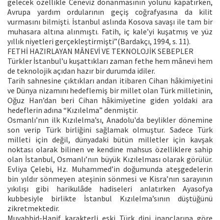
gelecek özellikle Ceneviz donanmasının yolunu kapatırken,
Avrupa yardım ordularının geçiş coğrafyasına da kilit
vurmasını bilmişti. İstanbul aslında Kosova savaşı ile tam bir
muhasara altına alınmıştı. Fatih, iç kale’yi kuşatmış ve yüz
yıllık niyetleri gerçekleştirmişti”(Bardakçı, 1994, s. 11).
FETHİ HAZIRLAYAN MÂNEVİ VE TEKNOLOJİK SEBEPLER
Türkler İstanbul’u kuşattıkları zaman fethe hem mânevi hem
de teknolojik açıdan hazır bir durumda idiler.
Tarih sahnesine çıktıkları andan itibaren Cihan hâkimiyetini
ve Dünya nizamını hedeflemiş bir millet olan Türk milletinin,
Oğuz Han’dan beri Cihan hâkimiyetine giden yoldaki ara
hedeflerin adına “Kızılelma” denmiştir.
Osmanlı’nın ilk Kızılelma’sı, Anadolu'da beylikler dönemine
son verip Türk birliğini sağlamak olmuştur. Sadece Türk
milleti için değil, dünyadaki bütün milletler için kavşak
noktası olarak bilinen ve kendine mahsus özelliklere sahip
olan İstanbul, Osmanlı’nın büyük Kızılelması olarak görülür.
Evliya Çelebi, Hz. Muhammed’in doğumunda ateşgedelerin
bin yıldır sönmeyen ateşinin sönmesi ve Kisra’nın sarayının
yıkılışı gibi harikulâde hadiseleri anlatırken Ayasofya
kubbesiyle birlikte İstanbul Kızılelma’sının düştüğünü
zikretmektedir.
Muvahhid-Hanif karakterli eski Türk dini inançlarına göre