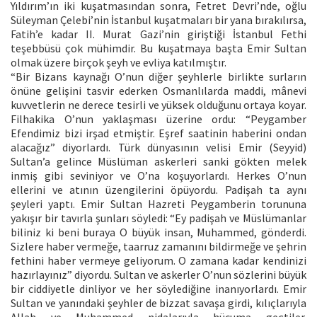
Yıldırım’ın iki kuşatmasından sonra, Fetret Devri’nde, oğlu
Süleyman Çelebi’nin İstanbul kuşatmaları bir yana bırakılırsa,
Fatih’e kadar II. Murat Gazi’nin giriştiği İstanbul Fethi
teşebbüsü çok mühimdir. Bu kuşatmaya başta Emir Sultan
olmak üzere birçok şeyh ve evliya katılmıştır.
“Bir Bizans kaynağı O’nun diğer şeyhlerle birlikte surların
önüne gelişini tasvir ederken Osmanlılarda maddi, mânevi
kuvvetlerin ne derece tesirli ve yüksek olduğunu ortaya koyar.
Filhakika O’nun yaklaşması üzerine ordu: “Peygamber
Efendimiz bizi irşad etmiştir. Eşref saatinin haberini ondan
alacağız” diyorlardı. Türk dünyasının velisi Emir (Seyyid)
Sultan’a gelince Müslüman askerleri sanki gökten melek
inmiş gibi seviniyor ve O’na koşuyorlardı. Herkes O’nun
ellerini ve atının üzengilerini öpüyordu. Padişah ta aynı
şeyleri yaptı. Emir Sultan Hazreti Peygamberin torununa
yakışır bir tavırla şunları söyledi: “Ey padişah ve Müslümanlar
biliniz ki beni buraya O büyük insan, Muhammed, gönderdi.
Sizlere haber vermeğe, taarruz zamanını bildirmeğe ve şehrin
fethini haber vermeye geliyorum. O zamana kadar kendinizi
hazırlayınız” diyordu. Sultan ve askerler O’nun sözlerini büyük
bir ciddiyetle dinliyor ve her söylediğine inanıyorlardı. Emir
Sultan ve yanındaki şeyhler de bizzat savaşa girdi, kılıçlarıyla
Allah ve Muhammed nidalarıyla hücuma geçtiler.