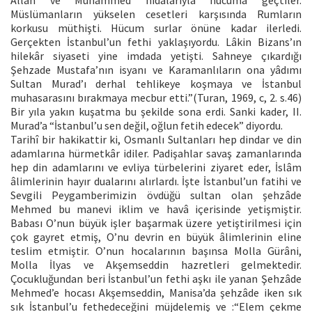
Müslümanların yükselen cesetleri karşısında Rumların
korkusu müthişti. Hücum surlar önüne kadar ilerledi.
Gerçekten İstanbul’un fethi yaklaşıyordu. Lâkin Bizans’ın
hilekâr siyaseti yine imdada yetişti. Sahneye çıkardığı
Şehzade Mustafa’nın isyanı ve Karamanlıların ona yâdımı
Sultan Murad’ı derhal tehlikeye koşmaya ve İstanbul
muhasarasını bırakmaya mecbur etti.”(Turan, 1969, c, 2. s.46)
Bir yıla yakın kuşatma bu şekilde sona erdi. Sanki kader, II.
Murad’a “İstanbul’u sen değil, oğlun fetih edecek” diyordu.
Tarihî bir hakikattir ki, Osmanlı Sultanları hep dindar ve din
adamlarına hürmetkâr idiler. Padişahlar savaş zamanlarında
hep din adamlarını ve evliya türbelerini ziyaret eder, İslâm
âlimlerinin hayır dualarını alırlardı. İşte İstanbul’un fatihi ve
Sevgili Peygamberimizin övdüğü sultan olan şehzâde
Mehmed bu manevi iklim ve havâ içerisinde yetişmiştir.
Babası O’nun büyük işler başarmak üzere yetiştirilmesi için
çok gayret etmiş, O’nu devrin en büyük âlimlerinin eline
teslim etmiştir. O’nun hocalarının başınsa Molla Gürâni,
Molla İlyas ve Akşemseddin hazretleri gelmektedir.
Çocukluğundan beri İstanbul’un fethi aşkı ile yanan Şehzâde
Mehmed’e hocası Akşemseddin, Manisa’da şehzâde iken sık
sık İstanbul’u fethedeceğini müjdelemiş ve :“Elem çekme