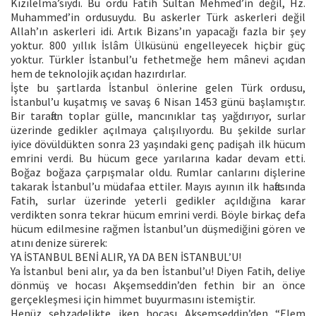
Kızılelma’sıydı. Bu ordu Fatih Sultan Mehmed’in değil, Hz.
Muhammed’in ordusuydu. Bu askerler Türk askerleri değil
Allah’ın askerleri idi. Artık Bizans’ın yapacağı fazla bir şey
yoktur. 800 yıllık İslâm Ülküsünü engelleyecek hiçbir güç
yoktur. Türkler İstanbul’u fethetmeğe hem mânevi açıdan
hem de teknolojik açıdan hazırdırlar.
İşte bu şartlarda İstanbul önlerine gelen Türk ordusu,
İstanbul’u kuşatmış ve savaş 6 Nisan 1453 günü başlamıştır.
Bir taraftan toplar gülle, mancınıklar taş yağdırıyor, surlar
üzerinde gedikler açılmaya çalışılıyordu. Bu şekilde surlar
iyice dövüldükten sonra 23 yaşındaki genç padişah ilk hücum
emrini verdi. Bu hücum gece yarılarına kadar devam etti.
Boğaz boğaza çarpışmalar oldu. Rumlar canlarını dişlerine
takarak İstanbul’u müdafaa ettiler. Mayıs ayının ilk haftasında
Fatih, surlar üzerinde yeterli gedikler açıldığına karar
verdikten sonra tekrar hücum emrini verdi. Böyle birkaç defa
hücum edilmesine rağmen İstanbul’un düşmediğini gören ve
atını denize sürerek:
YA İSTANBUL BENİ ALIR, YA DA BEN İSTANBUL’U!
Ya İstanbul beni alır, ya da ben İstanbul’u! Diyen Fatih, deliye
dönmüş ve hocası Akşemseddin’den fethin bir an önce
gerçekleşmesi için himmet buyurmasını istemiştir.
Henüz şehzadelikte iken hocası Akşemseddin’den “Elem