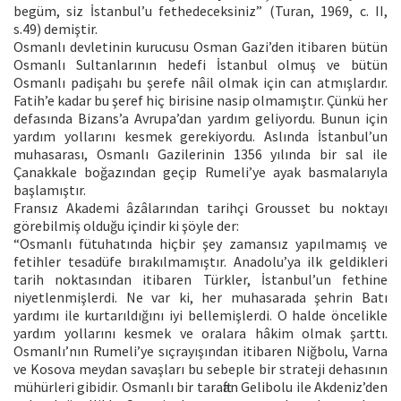
begüm, siz İstanbul’u fethedeceksiniz” (Turan, 1969, c. II,
s.49) demiştir.
Osmanlı devletinin kurucusu Osman Gazi’den itibaren bütün
Osmanlı Sultanlarının hedefi İstanbul olmuş ve bütün
Osmanlı padişahı bu şerefe nâil olmak için can atmışlardır.
Fatih’e kadar bu şeref hiç birisine nasip olmamıştır. Çünkü her
defasında Bizans’a Avrupa’dan yardım geliyordu. Bunun için
yardım yollarını kesmek gerekiyordu. Aslında İstanbul’un
muhasarası, Osmanlı Gazilerinin 1356 yılında bir sal ile
Çanakkale boğazından geçip Rumeli’ye ayak basmalarıyla
başlamıştır.
Fransız Akademi âzâlarından tarihçi Grousset bu noktayı
görebilmiş olduğu içindir ki şöyle der:
“Osmanlı fütuhatında hiçbir şey zamansız yapılmamış ve
fetihler tesadüfe bırakılmamıştır. Anadolu’ya ilk geldikleri
tarih noktasından itibaren Türkler, İstanbul’un fethine
niyetlenmişlerdi. Ne var ki, her muhasarada şehrin Batı
yardımı ile kurtarıldığını iyi bellemişlerdi. O halde öncelikle
yardım yollarını kesmek ve oralara hâkim olmak şarttı.
Osmanlı’nın Rumeli’ye sıçrayışından itibaren Niğbolu, Varna
ve Kosova meydan savaşları bu sebeple bir strateji dehasının
mühürleri gibidir. Osmanlı bir taraftan Gelibolu ile Akdeniz’den