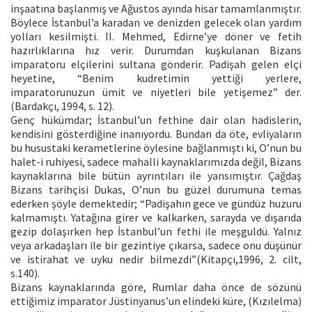
inşaatına başlanmış ve Ağustos ayında hisar tamamlanmıştır.
Böylece İstanbul’a karadan ve denizden gelecek olan yardım
yolları kesilmişti. II. Mehmed, Edirne’ye döner ve fetih
hazırlıklarına hız verir. Durumdan kuşkulanan Bizans
imparatoru elçilerini sultana gönderir. Padişah gelen elçi
heyetine, “Benim kudretimin yettiği yerlere,
imparatorunuzun ümit ve niyetleri bile yetişemez” der.
(Bardakçı, 1994, s. 12).
Genç hükümdar; İstanbul’un fethine dair olan hadislerin,
kendisini gösterdiğine inanıyordu. Bundan da öte, evliyaların
bu husustaki kerametlerine öylesine bağlanmıştı ki, O’nun bu
halet-i ruhiyesi, sadece mahalli kaynaklarımızda değil, Bizans
kaynaklarına bile bütün ayrıntıları ile yansımıştır. Çağdaş
Bizans tarihçisi Dukas, O’nun bu güzel durumuna temas
ederken şöyle demektedir; “Padişahın gece ve gündüz huzuru
kalmamıştı. Yatağına girer ve kalkarken, sarayda ve dışarıda
gezip dolaşırken hep İstanbul’un fethi ile meşguldü. Yalnız
veya arkadaşları ile bir gezintiye çıkarsa, sadece onu düşünür
ve istirahat ve uyku nedir bilmezdi”(Kitapçı,1996, 2. cilt,
s.140).
Bizans kaynaklarında göre, Rumlar daha önce de sözünü
ettiğimiz imparator Jüstinyanus’un elindeki küre, (Kızılelma)