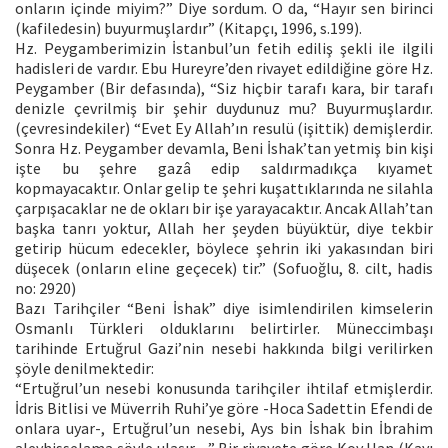
onların içinde miyim?” Diye sordum. O da, “Hayır sen birinci
(kafiledesin) buyurmuşlardır” (Kitapçı, 1996, s.199).
Hz. Peygamberimizin İstanbul’un fetih ediliş şekli ile ilgili
hadisleri de vardır. Ebu Hureyre’den rivayet edildiğine göre Hz.
Peygamber (Bir defasında), “Siz hiçbir tarafı kara, bir tarafı
denizle çevrilmiş bir şehir duydunuz mu? Buyurmuşlardır.
(çevresindekiler) “Evet Ey Allah’ın resulü (işittik) demişlerdir.
Sonra Hz. Peygamber devamla, Beni İshak’tan yetmiş bin kişi
işte bu şehre gazâ edip saldırmadıkça kıyamet
kopmayacaktır. Onlar gelip te şehri kuşattıklarında ne silahla
çarpışacaklar ne de okları bir işe yarayacaktır. Ancak Allah’tan
başka tanrı yoktur, Allah her şeyden büyüktür, diye tekbir
getirip hücum edecekler, böylece şehrin iki yakasından biri
düşecek (onların eline geçecek) tir.” (Sofuoğlu, 8. cilt, hadis
no: 2920)
Bazı Tarihçiler “Beni İshak” diye isimlendirilen kimselerin
Osmanlı Türkleri olduklarını belirtirler. Müneccimbaşı
tarihinde Ertuğrul Gazi’nin nesebi hakkında bilgi verilirken
şöyle denilmektedir:
“Ertuğrul’un nesebi konusunda tarihçiler ihtilaf etmişlerdir.
İdris Bitlisi ve Müverrih Ruhi’ye göre -Hoca Sadettin Efendi de
onlara uyar-, Ertuğrul’un nesebi, Ays bin İshak bin İbrahim
aleyhisselama şöyle ulaşır…” Bir rivayete göre Koy Han (Kayı