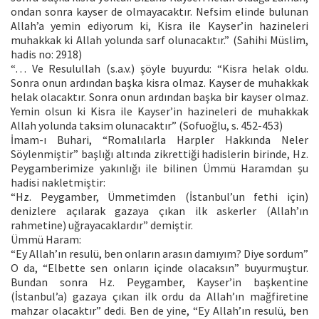
ondan sonra kayser de olmayacaktır. Nefsim elinde bulunan
Allah’a yemin ediyorum ki, Kisra ile Kayser’in hazineleri
muhakkak ki Allah yolunda sarf olunacaktır.” (Sahihi Müslim,
hadis no: 2918)
“… Ve Resulullah (s.a.v.) şöyle buyurdu: “Kisra helak oldu.
Sonra onun ardından başka kisra olmaz. Kayser de muhakkak
helak olacaktır. Sonra onun ardından başka bir kayser olmaz.
Yemin olsun ki Kisra ile Kayser’in hazineleri de muhakkak
Allah yolunda taksim olunacaktır” (Sofuoğlu, s. 452-453)
İmam-ı Buhari, “Romalılarla Harpler Hakkında Neler
Söylenmiştir” başlığı altında zikrettiği hadislerin birinde, Hz.
Peygamberimize yakınlığı ile bilinen Ümmü Haramdan şu
hadisi nakletmiştir:
“Hz. Peygamber, Ümmetimden (İstanbul’un fethi için)
denizlere açılarak gazaya çıkan ilk askerler (Allah’ın
rahmetine) uğrayacaklardır” demiştir.
Ümmü Haram:
“Ey Allah’ın resulü, ben onların arasın damıyım? Diye sordum”
O da, “Elbette sen onların içinde olacaksın” buyurmuştur.
Bundan sonra Hz. Peygamber, Kayser’in başkentine
(İstanbul’a) gazaya çıkan ilk ordu da Allah’ın mağfiretine
mahzar olacaktır” dedi. Ben de yine, “Ey Allah’ın resulü, ben