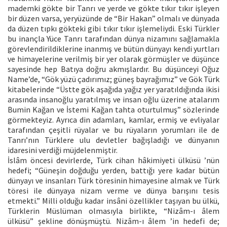
mademki gökte bir Tanrı ve yerde ve gökte tıkır tıkır işleyen
bir düzen varsa, yeryüzünde de “Bir Hakan” olmalı ve dünyada
da düzen tıpkı gökteki gibi tıkır tıkır işlemeliydi. Eski Türkler
bu inançla Yüce Tanrı tarafından dünya nizamını sağlamakla
görevlendirildiklerine inanmış ve bütün dünyayı kendi yurtları
ve himayelerine verilmiş bir yer olarak görmüşler ve düşünce
sayesinde hep Batıya doğru akmışlardır. Bu düşünceyi Oğuz
Name’de, “Gök yüzü çadırımız; güneş bayrağımız” ve Gök Türk
kitabelerinde “Üstte gök aşağıda yağız yer yaratıldığında ikisi
arasında insanoğlu yaratılmış ve insan oğlu üzerine atalarım
Bumin Kağan ve İstemi Kağan tahta oturtulmuş” sözlerinde
görmekteyiz. Ayrıca din adamları, kamlar, ermiş ve evliyalar
tarafından çeşitli rüyalar ve bu rüyaların yorumları ile de
Tanrı’nın Türklere ulu devletler bağışladığı ve dünyanın
idaresini verdiği müjdelenmiştir.
İslâm öncesi devirlerde, Türk cihan hâkimiyeti ülküsü ’nün
hedefi; “Güneşin doğduğu yerden, battığı yere kadar bütün
dünyayı ve insanları Türk töresinin himayesine almak ve Türk
töresi ile dünyaya nizam verme ve dünya barışını tesis
etmekti.” Milli olduğu kadar insâni özellikler taşıyan bu ülkü,
Türklerin Müslüman olmasıyla birlikte, “Nizâm-ı âlem
ülküsü” şekline dönüşmüştü. Nizâm-ı âlem ’in hedefi de;