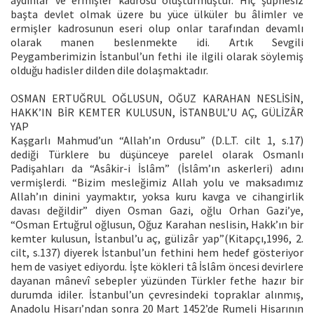
başta devlet olmak üzere bu yüce ülküler bu âlimler ve
ermişler kadrosunun eseri olup onlar tarafından devamlı
olarak manen beslenmekte idi. Artık Sevgili
Peygamberimizin İstanbul’un fethi ile ilgili olarak söylemiş
olduğu hadisler dilden dile dolaşmaktadır.
OSMAN ERTUĞRUL OĞLUSUN, OĞUZ KARAHAN NESLİSİN,
HAKK’IN BİR KEMTER KULUSUN, İSTANBUL’U AÇ, GÜLİZÂR
YAP
Kaşgarlı Mahmud’un “Allah’ın Ordusu” (D.L.T. cilt 1, s.17)
dediği Türklere bu düşünceye parelel olarak Osmanlı
Padişahları da “Asâkir-i İslâm” (İslâm’ın askerleri) adını
vermişlerdi. “Bizim mesleğimiz Allah yolu ve maksadımız
Allah’ın dinini yaymaktır, yoksa kuru kavga ve cihangirlik
davası değildir” diyen Osman Gazi, oğlu Orhan Gazi’ye,
“Osman Ertuğrul oğlusun, Oğuz Karahan neslisin, Hakk’ın bir
kemter kulusun, İstanbul’u aç, gülizâr yap”(Kitapçı,1996, 2.
cilt, s.137) diyerek İstanbul’un fethini hem hedef gösteriyor
hem de vasiyet ediyordu. İşte kökleri tâ İslâm öncesi devirlere
dayanan mânevî sebepler yüzünden Türkler fethe hazır bir
durumda idiler. İstanbul’un çevresindeki topraklar alınmış,
Anadolu Hisarı’ndan sonra 20 Mart 1452’de Rumeli Hisarının