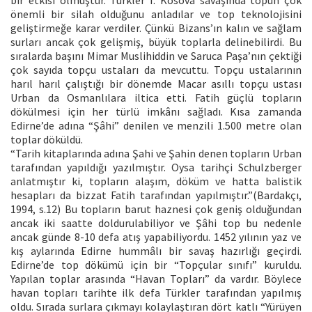
önemli bir silah olduğunu anladılar ve top teknolojisini
geliştirmeğe karar verdiler. Çünkü Bizans’ın kalın ve sağlam
surları ancak çok gelişmiş, büyük toplarla delinebilirdi. Bu
sıralarda başını Mimar Muslihiddin ve Saruca Paşa’nın çektiği
çok sayıda topçu ustaları da mevcuttu. Topçu ustalarının
harıl harıl çalıştığı bir dönemde Macar asıllı topçu ustası
Urban da Osmanlılara iltica etti. Fatih güçlü topların
dökülmesi için her türlü imkânı sağladı. Kısa zamanda
Edirne’de adına “Şâhi” denilen ve menzili 1.500 metre olan
toplar döküldü.
“Tarih kitaplarında adına Şahi ve Şahin denen topların Urban
tarafından yapıldığı yazılmıştır. Oysa tarihçi Schulzberger
anlatmıştır ki, topların alaşım, döküm ve hatta balistik
hesapları da bizzat Fatih tarafından yapılmıştır.”(Bardakçı,
1994, s.12) Bu topların barut haznesi çok geniş olduğundan
ancak iki saatte doldurulabiliyor ve Şâhi top bu nedenle
ancak günde 8-10 defa atış yapabiliyordu. 1452 yılının yaz ve
kış aylarında Edirne hummâlı bir savaş hazırlığı geçirdi.
Edirne’de top dökümü için bir “Topçular sınıfı” kuruldu.
Yapılan toplar arasında “Havan Topları” da vardır. Böylece
havan topları tarihte ilk defa Türkler tarafından yapılmış
oldu. Sırada surlara çıkmayı kolaylaştıran dört katlı “Yürüyen