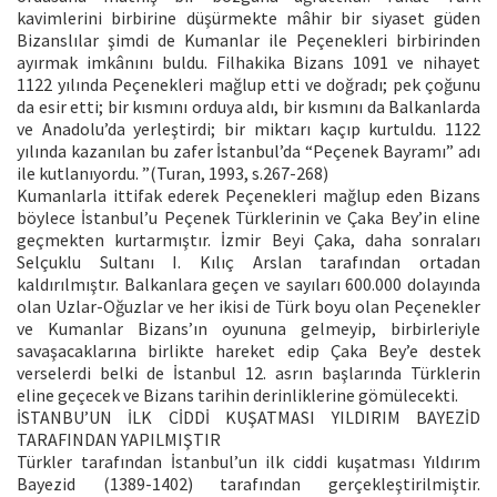
kavimlerini birbirine düşürmekte mâhir bir siyaset güden
Bizanslılar şimdi de Kumanlar ile Peçenekleri birbirinden
ayırmak imkânını buldu. Filhakika Bizans 1091 ve nihayet
1122 yılında Peçenekleri mağlup etti ve doğradı; pek çoğunu
da esir etti; bir kısmını orduya aldı, bir kısmını da Balkanlarda
ve Anadolu’da yerleştirdi; bir miktarı kaçıp kurtuldu. 1122
yılında kazanılan bu zafer İstanbul’da “Peçenek Bayramı” adı
ile kutlanıyordu. ”(Turan, 1993, s.267-268)
Kumanlarla ittifak ederek Peçenekleri mağlup eden Bizans
böylece İstanbul’u Peçenek Türklerinin ve Çaka Bey’in eline
geçmekten kurtarmıştır. İzmir Beyi Çaka, daha sonraları
Selçuklu Sultanı I. Kılıç Arslan tarafından ortadan
kaldırılmıştır. Balkanlara geçen ve sayıları 600.000 dolayında
olan Uzlar-Oğuzlar ve her ikisi de Türk boyu olan Peçenekler
ve Kumanlar Bizans’ın oyununa gelmeyip, birbirleriyle
savaşacaklarına birlikte hareket edip Çaka Bey’e destek
verselerdi belki de İstanbul 12. asrın başlarında Türklerin
eline geçecek ve Bizans tarihin derinliklerine gömülecekti.
İSTANBU’UN İLK CİDDİ KUŞATMASI YILDIRIM BAYEZİD
TARAFINDAN YAPILMIŞTIR
Türkler tarafından İstanbul’un ilk ciddi kuşatması Yıldırım
Bayezid (1389-1402) tarafından gerçekleştirilmiştir.