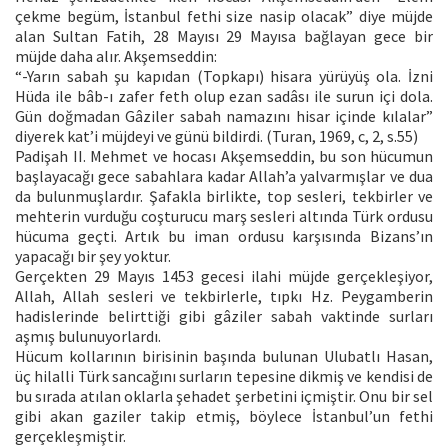
çekme begüm, İstanbul fethi size nasip olacak” diye müjde
alan Sultan Fatih, 28 Mayısı 29 Mayısa bağlayan gece bir
müjde daha alır. Akşemseddin:
“-Yarın sabah şu kapıdan (Topkapı) hisara yürüyüş ola. İzni
Hüda ile bâb-ı zafer feth olup ezan sadâsı ile surun içi dola.
Gün doğmadan Gâziler sabah namazını hisar içinde kılalar”
diyerek kat’i müjdeyi ve günü bildirdi. (Turan, 1969, c, 2, s.55)
Padişah II. Mehmet ve hocası Akşemseddin, bu son hücumun
başlayacağı gece sabahlara kadar Allah’a yalvarmışlar ve dua
da bulunmuşlardır. Şafakla birlikte, top sesleri, tekbirler ve
mehterin vurduğu coşturucu marş sesleri altında Türk ordusu
hücuma geçti. Artık bu iman ordusu karşısında Bizans’ın
yapacağı bir şey yoktur.
Gerçekten 29 Mayıs 1453 gecesi ilahi müjde gerçekleşiyor,
Allah, Allah sesleri ve tekbirlerle, tıpkı Hz. Peygamberin
hadislerinde belirttiği gibi gâziler sabah vaktinde surları
aşmış bulunuyorlardı.
Hücum kollarının birisinin başında bulunan Ulubatlı Hasan,
üç hilalli Türk sancağını surların tepesine dikmiş ve kendisi de
bu sırada atılan oklarla şehadet şerbetini içmiştir. Onu bir sel
gibi akan gaziler takip etmiş, böylece İstanbul’un fethi
gerçekleşmiştir.