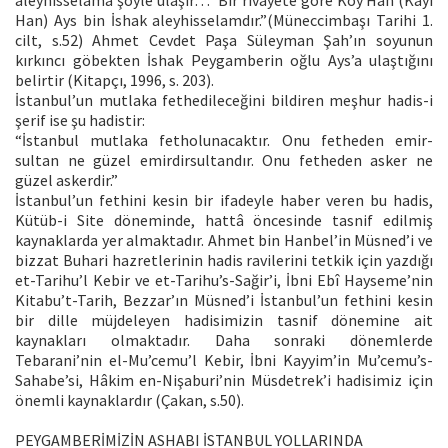
Han) Ays bin İshak aleyhisselamdır.”(Müneccimbaşı Tarihi 1.
cilt, s.52) Ahmet Cevdet Paşa Süleyman Şah’ın soyunun
kırkıncı göbekten İshak Peygamberin oğlu Ays’a ulaştığını
belirtir (Kitapçı, 1996, s. 203).
İstanbul’un mutlaka fethedileceğini bildiren meşhur hadis-i
şerif ise şu hadistir:
“İstanbul mutlaka fetholunacaktır. Onu fetheden emir-
sultan ne güzel emirdirsultandır. Onu fetheden asker ne
güzel askerdir.”
İstanbul’un fethini kesin bir ifadeyle haber veren bu hadis,
Kütüb-i Site döneminde, hattâ öncesinde tasnif edilmiş
kaynaklarda yer almaktadır. Ahmet bin Hanbel’in Müsned’i ve
bizzat Buhari hazretlerinin hadis ravilerini tetkik için yazdığı
et-Tarihu’l Kebir ve et-Tarihu’s-Sağir’i, İbni Ebî Hayseme’nin
Kitabu’t-Tarih, Bezzar’ın Müsned’i İstanbul’un fethini kesin
bir dille müjdeleyen hadisimizin tasnif dönemine ait
kaynakları olmaktadır. Daha sonraki dönemlerde
Tebarani’nin el-Mu’cemu’l Kebir, İbni Kayyim’in Mu’cemu’s-
Sahabe’si, Hâkim en-Nişaburi’nin Müsdetrek’i hadisimiz için
önemli kaynaklardır (Çakan, s.50).
PEYGAMBERİMİZİN ASHABI İSTANBUL YOLLARINDA