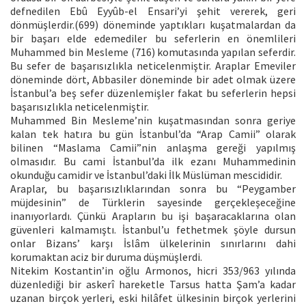
defnedilen Ebû Eyyûb-el Ensari’yi şehit vererek, geri
dönmüşlerdir.(699) döneminde yaptıkları kuşatmalardan da
bir başarı elde edemediler bu seferlerin en önemlileri
Muhammed bin Mesleme (716) komutasında yapılan seferdir.
Bu sefer de başarısızlıkla neticelenmiştir. Araplar Emeviler
döneminde dört, Abbasiler döneminde bir adet olmak üzere
İstanbul’a beş sefer düzenlemişler fakat bu seferlerin hepsi
başarısızlıkla neticelenmiştir.
Muhammed Bin Mesleme’nin kuşatmasından sonra geriye
kalan tek hatıra bu gün İstanbul’da “Arap Camii” olarak
bilinen “Maslama Camii”nin anlaşma gereği yapılmış
olmasıdır. Bu cami İstanbul’da ilk ezanı Muhammedinin
okunduğu camidir ve İstanbul’daki İlk Müslüman mescididir.
Araplar, bu başarısızlıklarından sonra bu “Peygamber
müjdesinin” de Türklerin sayesinde gerçekleşeceğine
inanıyorlardı. Çünkü Arapların bu işi başaracaklarına olan
güvenleri kalmamıştı. İstanbul’u fethetmek şöyle dursun
onlar Bizans’ karşı İslâm ülkelerinin sınırlarını dahi
korumaktan aciz bir duruma düşmüşlerdi.
Nitekim Kostantin’in oğlu Armonos, hicri 353/963 yılında
düzenlediği bir askerî hareketle Tarsus hatta Şam’a kadar
uzanan birçok yerleri, eski hilâfet ülkesinin birçok yerlerini