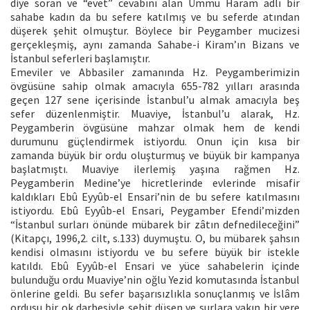
diye soran ve “evet” cevabını alan Ümmü Haram adlı bir
sahabe kadın da bu sefere katılmış ve bu seferde atından
düşerek şehit olmuştur. Böylece bir Peygamber mucizesi
gerçekleşmiş, aynı zamanda Sahabe-i Kiram’ın Bizans ve
İstanbul seferleri başlamıştır.
Emeviler ve Abbasiler zamanında Hz. Peygamberimizin
övgüsüne sahip olmak amacıyla 655-782 yılları arasında
geçen 127 sene içerisinde İstanbul’u almak amacıyla beş
sefer düzenlenmiştir. Muaviye, İstanbul’u alarak, Hz.
Peygamberin övgüsüne mahzar olmak hem de kendi
durumunu güçlendirmek istiyordu. Onun için kısa bir
zamanda büyük bir ordu oluşturmuş ve büyük bir kampanya
başlatmıştı. Muaviye ilerlemiş yaşına rağmen Hz.
Peygamberin Medine’ye hicretlerinde evlerinde misafir
kaldıkları Ebû Eyyûb-el Ensari’nin de bu sefere katılmasını
istiyordu. Ebû Eyyûb-el Ensari, Peygamber Efendi’mizden
“İstanbul surları önünde mübarek bir zâtın defnedileceğini”
(Kitapçı, 1996,2. cilt, s.133) duymuştu. O, bu mübarek şahsın
kendisi olmasını istiyordu ve bu sefere büyük bir istekle
katıldı. Ebû Eyyûb-el Ensari ve yüce sahabelerin içinde
bulunduğu ordu Muaviye’nin oğlu Yezid komutasında İstanbul
önlerine geldi. Bu sefer başarısızlıkla sonuçlanmış ve İslâm
ordusu bir ok darbesiyle şehit düşen ve surlara yakın bir yere