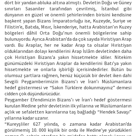
dört bir yandan abluka altına almıştı. Devletin Doğu ve Güney
sınırları Sasaniler tarafından çevrilmiş, İstanbul gibi
dünyanın en güzel ve önemli şehirlerinden birisini kendisine
başkent yapan Bizans İmparatorluğu ise, Kuzeyde, Suriye ve
Filistin’e, Batıda, Mısır, İskenderiye, hatta Arabistan’ın Kuzey
bölgeleri dâhil Orta Doğu’nun önemli bölgelerine sahip
bulunuyordu. Ayrıca Arabistan’da da çok sayıda Hıristiyan Arap
vardı. Bu Araplar, her ne kadar Arap ta olsalar Hıristiyan
olduklarından dolayı kendilerini Arap İslâm devletinden daha
çok Hıristiyan Bizans’a yakın hissetmekte idiler. Nitekim
günümüzdeki Hıristiyan Araplar da kendilerini Batı’ya yakın
hissetmekte ve onlarla işbirliği içerisindedirler. Bütün bu
olumsuz şartlara rağmen, henüz küçücük bir devlet iken dahi
Sevgili Peygamberimizin Bizans’ı ve İran’ı Müslümanlara
hedef göstermesi ve “Sakın Türklere dokunmayınız” demesi
cidden çok düşündürücüdür.
Peygamber Efendimizin Bizans’ı ve İran’ı hedef göstermesi
kurulan Medine şehir devletinin ilk yıllarına ve Müslümanların
açlık ve sefaletten karınlarına taş bağladığı “Hendek Savaşı”
yıllarına kadar uzanır.
“Kureyşliler 627 yılında, o zamana kadar Arabistan’da
görülmemiş 10. 000 kişilik bir ordu ile Medine’ye yürüdükleri
zaman O, şehrin etrafına bir müdafaa hattı olmak üzere ve