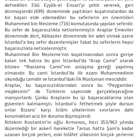
defnedilen Ebû Eyyûb-el Ensari’yi şehit vererek, geri
dönmüşlerdir.(699) döneminde yaptıkları kuşatmalardan da
bir başarı elde edemediler bu seferlerin en önemlileri
Muhammed bin Mesleme (716) komutasında yapılan seferdir.
Bu sefer de başarısızlıkla neticelenmiştir. Araplar Emeviler
döneminde dört, Abbasiler döneminde bir adet olmak üzere
İstanbul’a beş sefer düzenlemişler fakat bu seferlerin hepsi
başarısızlıkla neticelenmiştir.
Muhammed Bin Mesleme’nin kuşatmasından sonra geriye
kalan tek hatıra bu gün İstanbul’da “Arap Camii” olarak
bilinen “Maslama Camii”nin anlaşma gereği yapılmış
olmasıdır. Bu cami İstanbul’da ilk ezanı Muhammedinin
okunduğu camidir ve İstanbul’daki İlk Müslüman mescididir.
Araplar, bu başarısızlıklarından sonra bu “Peygamber
müjdesinin” de Türklerin sayesinde gerçekleşeceğine
inanıyorlardı. Çünkü Arapların bu işi başaracaklarına olan
güvenleri kalmamıştı. İstanbul’u fethetmek şöyle dursun
onlar Bizans’ karşı İslâm ülkelerinin sınırlarını dahi
korumaktan aciz bir duruma düşmüşlerdi.
Nitekim Kostantin’in oğlu Armonos, hicri 353/963 yılında
düzenlediği bir askerî hareketle Tarsus hatta Şam’a kadar
uzanan birçok yerleri, eski hilâfet ülkesinin birçok yerlerini