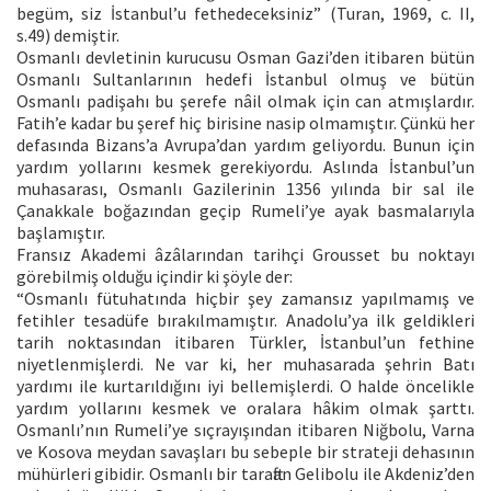
begüm, siz İstanbul’u fethedeceksiniz” (Turan, 1969, c. II,
s.49) demiştir.
Osmanlı devletinin kurucusu Osman Gazi’den itibaren bütün
Osmanlı Sultanlarının hedefi İstanbul olmuş ve bütün
Osmanlı padişahı bu şerefe nâil olmak için can atmışlardır.
Fatih’e kadar bu şeref hiç birisine nasip olmamıştır. Çünkü her
defasında Bizans’a Avrupa’dan yardım geliyordu. Bunun için
yardım yollarını kesmek gerekiyordu. Aslında İstanbul’un
muhasarası, Osmanlı Gazilerinin 1356 yılında bir sal ile
Çanakkale boğazından geçip Rumeli’ye ayak basmalarıyla
başlamıştır.
Fransız Akademi âzâlarından tarihçi Grousset bu noktayı
görebilmiş olduğu içindir ki şöyle der:
“Osmanlı fütuhatında hiçbir şey zamansız yapılmamış ve
fetihler tesadüfe bırakılmamıştır. Anadolu’ya ilk geldikleri
tarih noktasından itibaren Türkler, İstanbul’un fethine
niyetlenmişlerdi. Ne var ki, her muhasarada şehrin Batı
yardımı ile kurtarıldığını iyi bellemişlerdi. O halde öncelikle
yardım yollarını kesmek ve oralara hâkim olmak şarttı.
Osmanlı’nın Rumeli’ye sıçrayışından itibaren Niğbolu, Varna
ve Kosova meydan savaşları bu sebeple bir strateji dehasının
mühürleri gibidir. Osmanlı bir taraftan Gelibolu ile Akdeniz’den