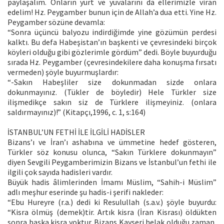
paylaşalım. Onların yurt ve yuvalarını da ellerimizle viran
edelim! Hz. Peygamber bunun için de Allah’a dua etti. Yine Hz.
Peygamber sözüne devamla:
“Sonra üçüncü balyozu indirdiğimde yine gözümün perdesi
kalktı. Bu defa Habeşistan’ın başkenti ve çevresindeki birçok
köyleri olduğu gibi gözlerimle gördüm” dedi. Böyle buyurduğu
sırada Hz. Peygamber (çevresindekilere daha konuşma fırsatı
vermeden) şöyle buyurmuşlardır:
“-Sakın Habeşliler size dokunmadan sizde onlara
dokunmayınız. (Tükler de böyledir) Hele Türkler size
ilişmedikçe sakın siz de Türklere ilişmeyiniz. (onlara
saldırmayınız)!” (Kitapçı,1996, c. 1, s:164)
İSTANBUL’UN FETHİ İLE İLGİLİ HADİSLER
Bizans’ı ve İran’ı ashabına ve ümmetine hedef gösteren,
Türkler söz konusu olunca, “Sakın Türklere dokunmayın”
diyen Sevgili Peygamberimizin Bizans ve İstanbul’un fethi ile
ilgili çok sayıda hadisleri vardır.
Büyük hadis âlimlerinden İmamı Müslim, “Sahih-i Müslim”
adlı meşhur eserinde şu hadis-i şerifi nakleder:
“Ebu Hureyre (r.a.) dedi ki Resulullah (s.a.v.) şöyle buyurdu:
“Kisra ölmüş (demek)tir. Artık kisra (İran Kisrası) öldükten
sonra başka kisra yoktur. Bizans Kayseri helak olduğu zaman,