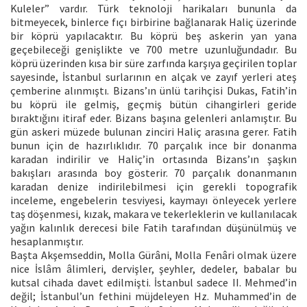
Kuleler” vardır. Türk teknoloji harikaları bununla da
bitmeyecek, binlerce fıçı birbirine bağlanarak Haliç üzerinde
bir köprü yapılacaktır. Bu köprü beş askerin yan yana
geçebileceği genişlikte ve 700 metre uzunluğundadır. Bu
köprü üzerinden kısa bir süre zarfında karşıya geçirilen toplar
sayesinde, İstanbul surlarının en alçak ve zayıf yerleri ateş
çemberine alınmıştı. Bizans’ın ünlü tarihçisi Dukas, Fatih’in
bu köprü ile gelmiş, geçmiş bütün cihangirleri geride
bıraktığını itiraf eder. Bizans başına gelenleri anlamıştır. Bu
gün askeri müzede bulunan zinciri Haliç arasına gerer. Fatih
bunun için de hazırlıklıdır. 70 parçalık ince bir donanma
karadan indirilir ve Haliç’in ortasında Bizans’ın şaşkın
bakışları arasında boy gösterir. 70 parçalık donanmanın
karadan denize indirilebilmesi için gerekli topografik
inceleme, engebelerin tesviyesi, kaymayı önleyecek yerlere
taş döşenmesi, kızak, makara ve tekerleklerin ve kullanılacak
yağın kalınlık derecesi bile Fatih tarafından düşünülmüş ve
hesaplanmıştır.
Başta Akşemseddin, Molla Gürâni, Molla Fenâri olmak üzere
nice İslâm âlimleri, dervişler, şeyhler, dedeler, babalar bu
kutsal cihada davet edilmişti. İstanbul sadece II. Mehmed’in
değil; İstanbul’un fethini müjdeleyen Hz. Muhammed’in de