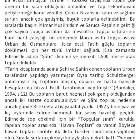
önemli bir silah olduğunu anladılar ve top teknolojisini
geliştirmeğe karar verdiler. Çünkü Bizans’ın kalın ve sağlam
surları ancak çok gelişmiş, büyük toplarla delinebilirdi. Bu
sıralarda başını Mimar Muslihiddin ve Saruca Paşa’nın çektiği
çok sayıda topçu ustaları da mevcuttu. Topçu ustalarının
harıl harıl çalıştığı bir dönemde Macar asıllı topçu ustası
Urban da Osmanlılara iltica etti. Fatih güçlü topların
dökülmesi için her türlü imkânı sağladı. Kısa zamanda
Edirne’de adına “Şâhi” denilen ve menzili 1.500 metre olan
toplar döküldü.
“Tarih kitaplarında adına Şahi ve Şahin denen topların Urban
tarafından yapıldığı yazılmıştır. Oysa tarihçi Schulzberger
anlatmıştır ki, topların alaşım, döküm ve hatta balistik
hesapları da bizzat Fatih tarafından yapılmıştır.”(Bardakçı,
1994, s.12) Bu topların barut haznesi çok geniş olduğundan
ancak iki saatte doldurulabiliyor ve Şâhi top bu nedenle
ancak günde 8-10 defa atış yapabiliyordu. 1452 yılının yaz ve
kış aylarında Edirne hummâlı bir savaş hazırlığı geçirdi.
Edirne’de top dökümü için bir “Topçular sınıfı” kuruldu.
Yapılan toplar arasında “Havan Topları” da vardır. Böylece
havan topları tarihte ilk defa Türkler tarafından yapılmış
oldu. Sırada surlara çıkmayı kolaylaştıran dört katlı “Yürüyen