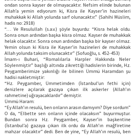
ondan sonra kayser de olmayacaktır. Nefsim elinde bulunan
Allah’a yemin ediyorum ki, Kisra ile Kayser’in hazineleri
muhakkak ki Allah yolunda sarf olunacaktır.” (Sahihi Müslim,
hadis no: 2918)
“… Ve Resulullah (s.a.v.) şöyle buyurdu: “Kisra helak oldu.
Sonra onun ardından başka kisra olmaz. Kayser de muhakkak
helak olacaktır. Sonra onun ardından başka bir kayser olmaz.
Yemin olsun ki Kisra ile Kayser’in hazineleri de muhakkak
Allah yolunda taksim olunacaktır” (Sofuoğlu, s. 452-453)
İmam-ı Buhari, “Romalılarla Harpler Hakkında Neler
Söylenmiştir” başlığı altında zikrettiği hadislerin birinde, Hz.
Peygamberimize yakınlığı ile bilinen Ümmü Haramdan şu
hadisi nakletmiştir:
“Hz. Peygamber, Ümmetimden (İstanbul’un fethi için)
denizlere açılarak gazaya çıkan ilk askerler (Allah’ın
rahmetine) uğrayacaklardır” demiştir.
Ümmü Haram:
“Ey Allah’ın resulü, ben onların arasın damıyım? Diye sordum”
O da, “Elbette sen onların içinde olacaksın” buyurmuştur.
Bundan sonra Hz. Peygamber, Kayser’in başkentine
(İstanbul’a) gazaya çıkan ilk ordu da Allah’ın mağfiretine
mahzar olacaktır” dedi. Ben de yine, “Ey Allah’ın resulü, ben