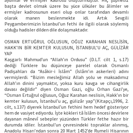
başta devlet olmak üzere bu yüce ülküler bu âlimler ve
ermişler kadrosunun eseri olup onlar tarafından devamlı
olarak manen beslenmekte idi. Artık Sevgili
Peygamberimizin İstanbul’un fethi ile ilgili olarak söylemiş
olduğu hadisler dilden dile dolaşmaktadır.
OSMAN ERTUĞRUL OĞLUSUN, OĞUZ KARAHAN NESLİSİN,
HAKK’IN BİR KEMTER KULUSUN, İSTANBUL’U AÇ, GÜLİZÂR
YAP
Kaşgarlı Mahmud’un “Allah’ın Ordusu” (D.L.T. cilt 1, s.17)
dediği Türklere bu düşünceye parelel olarak Osmanlı
Padişahları da “Asâkir-i İslâm” (İslâm’ın askerleri) adını
vermişlerdi. “Bizim mesleğimiz Allah yolu ve maksadımız
Allah’ın dinini yaymaktır, yoksa kuru kavga ve cihangirlik
davası değildir” diyen Osman Gazi, oğlu Orhan Gazi’ye,
“Osman Ertuğrul oğlusun, Oğuz Karahan neslisin, Hakk’ın bir
kemter kulusun, İstanbul’u aç, gülizâr yap”(Kitapçı,1996, 2.
cilt, s.137) diyerek İstanbul’un fethini hem hedef gösteriyor
hem de vasiyet ediyordu. İşte kökleri tâ İslâm öncesi devirlere
dayanan mânevî sebepler yüzünden Türkler fethe hazır bir
durumda idiler. İstanbul’un çevresindeki topraklar alınmış,
Anadolu Hisarı’ndan sonra 20 Mart 1452’de Rumeli Hisarının