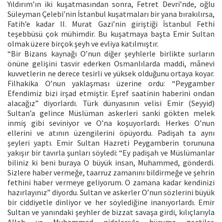
Yıldırım’ın iki kuşatmasından sonra, Fetret Devri’nde, oğlu
Süleyman Çelebi’nin İstanbul kuşatmaları bir yana bırakılırsa,
Fatih’e kadar II. Murat Gazi’nin giriştiği İstanbul Fethi
teşebbüsü çok mühimdir. Bu kuşatmaya başta Emir Sultan
olmak üzere birçok şeyh ve evliya katılmıştır.
“Bir Bizans kaynağı O’nun diğer şeyhlerle birlikte surların
önüne gelişini tasvir ederken Osmanlılarda maddi, mânevi
kuvvetlerin ne derece tesirli ve yüksek olduğunu ortaya koyar.
Filhakika O’nun yaklaşması üzerine ordu: “Peygamber
Efendimiz bizi irşad etmiştir. Eşref saatinin haberini ondan
alacağız” diyorlardı. Türk dünyasının velisi Emir (Seyyid)
Sultan’a gelince Müslüman askerleri sanki gökten melek
inmiş gibi seviniyor ve O’na koşuyorlardı. Herkes O’nun
ellerini ve atının üzengilerini öpüyordu. Padişah ta aynı
şeyleri yaptı. Emir Sultan Hazreti Peygamberin torununa
yakışır bir tavırla şunları söyledi: “Ey padişah ve Müslümanlar
biliniz ki beni buraya O büyük insan, Muhammed, gönderdi.
Sizlere haber vermeğe, taarruz zamanını bildirmeğe ve şehrin
fethini haber vermeye geliyorum. O zamana kadar kendinizi
hazırlayınız” diyordu. Sultan ve askerler O’nun sözlerini büyük
bir ciddiyetle dinliyor ve her söylediğine inanıyorlardı. Emir
Sultan ve yanındaki şeyhler de bizzat savaşa girdi, kılıçlarıyla
Allah ve Muhammed nidalarıyla hücuma geçtiler.