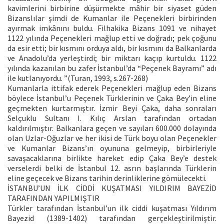
kavimlerini birbirine düşürmekte mâhir bir siyaset güden
Bizanslılar şimdi de Kumanlar ile Peçenekleri birbirinden
ayırmak imkânını buldu. Filhakika Bizans 1091 ve nihayet
1122 yılında Peçenekleri mağlup etti ve doğradı; pek çoğunu
da esir etti; bir kısmını orduya aldı, bir kısmını da Balkanlarda
ve Anadolu’da yerleştirdi; bir miktarı kaçıp kurtuldu. 1122
yılında kazanılan bu zafer İstanbul’da “Peçenek Bayramı” adı
ile kutlanıyordu. ”(Turan, 1993, s.267-268)
Kumanlarla ittifak ederek Peçenekleri mağlup eden Bizans
böylece İstanbul’u Peçenek Türklerinin ve Çaka Bey’in eline
geçmekten kurtarmıştır. İzmir Beyi Çaka, daha sonraları
Selçuklu Sultanı I. Kılıç Arslan tarafından ortadan
kaldırılmıştır. Balkanlara geçen ve sayıları 600.000 dolayında
olan Uzlar-Oğuzlar ve her ikisi de Türk boyu olan Peçenekler
ve Kumanlar Bizans’ın oyununa gelmeyip, birbirleriyle
savaşacaklarına birlikte hareket edip Çaka Bey’e destek
verselerdi belki de İstanbul 12. asrın başlarında Türklerin
eline geçecek ve Bizans tarihin derinliklerine gömülecekti.
İSTANBU’UN İLK CİDDİ KUŞATMASI YILDIRIM BAYEZİD
TARAFINDAN YAPILMIŞTIR
Türkler tarafından İstanbul’un ilk ciddi kuşatması Yıldırım
Bayezid (1389-1402) tarafından gerçekleştirilmiştir.