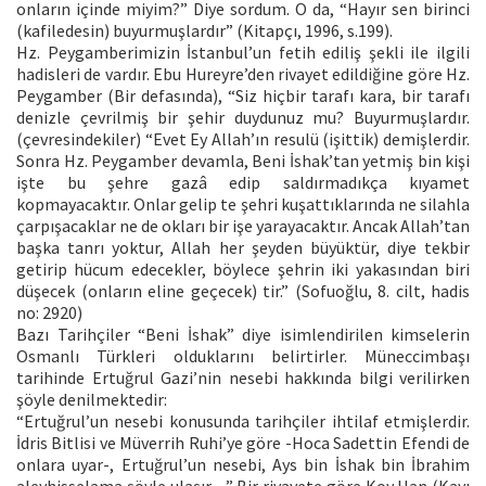
onların içinde miyim?” Diye sordum. O da, “Hayır sen birinci
(kafiledesin) buyurmuşlardır” (Kitapçı, 1996, s.199).
Hz. Peygamberimizin İstanbul’un fetih ediliş şekli ile ilgili
hadisleri de vardır. Ebu Hureyre’den rivayet edildiğine göre Hz.
Peygamber (Bir defasında), “Siz hiçbir tarafı kara, bir tarafı
denizle çevrilmiş bir şehir duydunuz mu? Buyurmuşlardır.
(çevresindekiler) “Evet Ey Allah’ın resulü (işittik) demişlerdir.
Sonra Hz. Peygamber devamla, Beni İshak’tan yetmiş bin kişi
işte bu şehre gazâ edip saldırmadıkça kıyamet
kopmayacaktır. Onlar gelip te şehri kuşattıklarında ne silahla
çarpışacaklar ne de okları bir işe yarayacaktır. Ancak Allah’tan
başka tanrı yoktur, Allah her şeyden büyüktür, diye tekbir
getirip hücum edecekler, böylece şehrin iki yakasından biri
düşecek (onların eline geçecek) tir.” (Sofuoğlu, 8. cilt, hadis
no: 2920)
Bazı Tarihçiler “Beni İshak” diye isimlendirilen kimselerin
Osmanlı Türkleri olduklarını belirtirler. Müneccimbaşı
tarihinde Ertuğrul Gazi’nin nesebi hakkında bilgi verilirken
şöyle denilmektedir:
“Ertuğrul’un nesebi konusunda tarihçiler ihtilaf etmişlerdir.
İdris Bitlisi ve Müverrih Ruhi’ye göre -Hoca Sadettin Efendi de
onlara uyar-, Ertuğrul’un nesebi, Ays bin İshak bin İbrahim
aleyhisselama şöyle ulaşır…” Bir rivayete göre Koy Han (Kayı