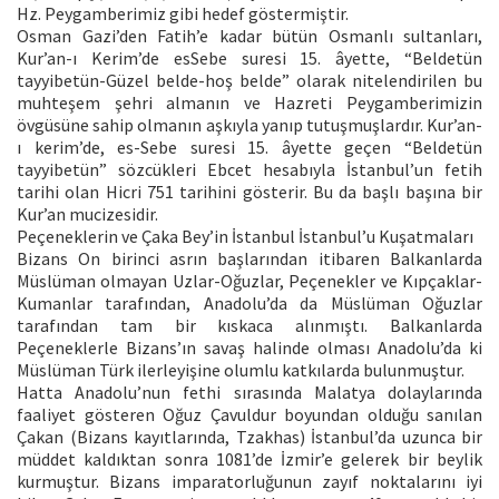
Hz. Peygamberimiz gibi hedef göstermiştir.
Osman Gazi’den Fatih’e kadar bütün Osmanlı sultanları,
Kur’an-ı Kerim’de esSebe suresi 15. âyette, “Beldetün
tayyibetün-Güzel belde-hoş belde” olarak nitelendirilen bu
muhteşem şehri almanın ve Hazreti Peygamberimizin
övgüsüne sahip olmanın aşkıyla yanıp tutuşmuşlardır. Kur’an-
ı kerim’de, es-Sebe suresi 15. âyette geçen “Beldetün
tayyibetün” sözcükleri Ebcet hesabıyla İstanbul’un fetih
tarihi olan Hicri 751 tarihini gösterir. Bu da başlı başına bir
Kur’an mucizesidir.
Peçeneklerin ve Çaka Bey’in İstanbul İstanbul’u Kuşatmaları
Bizans On birinci asrın başlarından itibaren Balkanlarda
Müslüman olmayan Uzlar-Oğuzlar, Peçenekler ve Kıpçaklar-
Kumanlar tarafından, Anadolu’da da Müslüman Oğuzlar
tarafından tam bir kıskaca alınmıştı. Balkanlarda
Peçeneklerle Bizans’ın savaş halinde olması Anadolu’da ki
Müslüman Türk ilerleyişine olumlu katkılarda bulunmuştur.
Hatta Anadolu’nun fethi sırasında Malatya dolaylarında
faaliyet gösteren Oğuz Çavuldur boyundan olduğu sanılan
Çakan (Bizans kayıtlarında, Tzakhas) İstanbul’da uzunca bir
müddet kaldıktan sonra 1081’de İzmir’e gelerek bir beylik
kurmuştur. Bizans imparatorluğunun zayıf noktalarını iyi