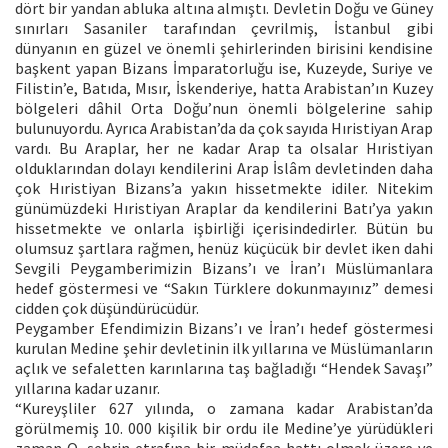
dört bir yandan abluka altına almıştı. Devletin Doğu ve Güney
sınırları Sasaniler tarafından çevrilmiş, İstanbul gibi
dünyanın en güzel ve önemli şehirlerinden birisini kendisine
başkent yapan Bizans İmparatorluğu ise, Kuzeyde, Suriye ve
Filistin’e, Batıda, Mısır, İskenderiye, hatta Arabistan’ın Kuzey
bölgeleri dâhil Orta Doğu’nun önemli bölgelerine sahip
bulunuyordu. Ayrıca Arabistan’da da çok sayıda Hıristiyan Arap
vardı. Bu Araplar, her ne kadar Arap ta olsalar Hıristiyan
olduklarından dolayı kendilerini Arap İslâm devletinden daha
çok Hıristiyan Bizans’a yakın hissetmekte idiler. Nitekim
günümüzdeki Hıristiyan Araplar da kendilerini Batı’ya yakın
hissetmekte ve onlarla işbirliği içerisindedirler. Bütün bu
olumsuz şartlara rağmen, henüz küçücük bir devlet iken dahi
Sevgili Peygamberimizin Bizans’ı ve İran’ı Müslümanlara
hedef göstermesi ve “Sakın Türklere dokunmayınız” demesi
cidden çok düşündürücüdür.
Peygamber Efendimizin Bizans’ı ve İran’ı hedef göstermesi
kurulan Medine şehir devletinin ilk yıllarına ve Müslümanların
açlık ve sefaletten karınlarına taş bağladığı “Hendek Savaşı”
yıllarına kadar uzanır.
“Kureyşliler 627 yılında, o zamana kadar Arabistan’da
görülmemiş 10. 000 kişilik bir ordu ile Medine’ye yürüdükleri
zaman O, şehrin etrafına bir müdafaa hattı olmak üzere ve