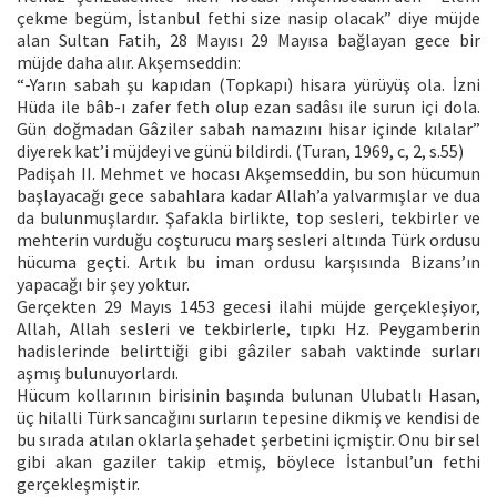
çekme begüm, İstanbul fethi size nasip olacak” diye müjde
alan Sultan Fatih, 28 Mayısı 29 Mayısa bağlayan gece bir
müjde daha alır. Akşemseddin:
“-Yarın sabah şu kapıdan (Topkapı) hisara yürüyüş ola. İzni
Hüda ile bâb-ı zafer feth olup ezan sadâsı ile surun içi dola.
Gün doğmadan Gâziler sabah namazını hisar içinde kılalar”
diyerek kat’i müjdeyi ve günü bildirdi. (Turan, 1969, c, 2, s.55)
Padişah II. Mehmet ve hocası Akşemseddin, bu son hücumun
başlayacağı gece sabahlara kadar Allah’a yalvarmışlar ve dua
da bulunmuşlardır. Şafakla birlikte, top sesleri, tekbirler ve
mehterin vurduğu coşturucu marş sesleri altında Türk ordusu
hücuma geçti. Artık bu iman ordusu karşısında Bizans’ın
yapacağı bir şey yoktur.
Gerçekten 29 Mayıs 1453 gecesi ilahi müjde gerçekleşiyor,
Allah, Allah sesleri ve tekbirlerle, tıpkı Hz. Peygamberin
hadislerinde belirttiği gibi gâziler sabah vaktinde surları
aşmış bulunuyorlardı.
Hücum kollarının birisinin başında bulunan Ulubatlı Hasan,
üç hilalli Türk sancağını surların tepesine dikmiş ve kendisi de
bu sırada atılan oklarla şehadet şerbetini içmiştir. Onu bir sel
gibi akan gaziler takip etmiş, böylece İstanbul’un fethi
gerçekleşmiştir.