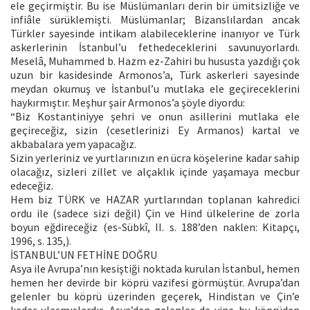
ele geçirmiştir. Bu ise Müslümanları derin bir ümitsizliğe ve
infiâle sürüklemişti. Müslümanlar; Bizanslılardan ancak
Türkler sayesinde intikam alabileceklerine inanıyor ve Türk
askerlerinin İstanbul’u fethedeceklerini savunuyorlardı.
Meselâ, Muhammed b. Hazm ez-Zahiri bu hususta yazdığı çok
uzun bir kasidesinde Armonos’a, Türk askerleri sayesinde
meydan okumuş ve İstanbul’u mutlaka ele geçireceklerini
haykırmıştır. Meşhur şair Armonos’a şöyle diyordu:
“Biz Kostantiniyye şehri ve onun asillerini mutlaka ele
geçireceğiz, sizin (cesetlerinizi Ey Armanos) kartal ve
akbabalara yem yapacağız.
Sizin yerleriniz ve yurtlarınızın en ücra köşelerine kadar sahip
olacağız, sizleri zillet ve alçaklık içinde yaşamaya mecbur
edeceğiz.
Hem biz TÜRK ve HAZAR yurtlarından toplanan kahredici
ordu ile (sadece sizi değil) Çin ve Hind ülkelerine de zorla
boyun eğdireceğiz (es-Sübkî, II. s. 188’den naklen: Kitapçı,
1996, s. 135,).
İSTANBUL’UN FETHİNE DOĞRU
Asya ile Avrupa’nın kesiştiği noktada kurulan İstanbul, hemen
hemen her devirde bir köprü vazifesi görmüştür. Avrupa’dan
gelenler bu köprü üzerinden geçerek, Hindistan ve Çin’e
kadar ulaşmışlardır. Asya’dan gelenler de yine bu köprüden