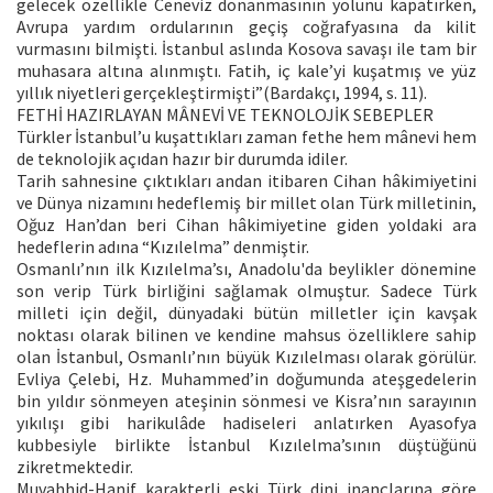
gelecek özellikle Ceneviz donanmasının yolunu kapatırken,
Avrupa yardım ordularının geçiş coğrafyasına da kilit
vurmasını bilmişti. İstanbul aslında Kosova savaşı ile tam bir
muhasara altına alınmıştı. Fatih, iç kale’yi kuşatmış ve yüz
yıllık niyetleri gerçekleştirmişti”(Bardakçı, 1994, s. 11).
FETHİ HAZIRLAYAN MÂNEVİ VE TEKNOLOJİK SEBEPLER
Türkler İstanbul’u kuşattıkları zaman fethe hem mânevi hem
de teknolojik açıdan hazır bir durumda idiler.
Tarih sahnesine çıktıkları andan itibaren Cihan hâkimiyetini
ve Dünya nizamını hedeflemiş bir millet olan Türk milletinin,
Oğuz Han’dan beri Cihan hâkimiyetine giden yoldaki ara
hedeflerin adına “Kızılelma” denmiştir.
Osmanlı’nın ilk Kızılelma’sı, Anadolu'da beylikler dönemine
son verip Türk birliğini sağlamak olmuştur. Sadece Türk
milleti için değil, dünyadaki bütün milletler için kavşak
noktası olarak bilinen ve kendine mahsus özelliklere sahip
olan İstanbul, Osmanlı’nın büyük Kızılelması olarak görülür.
Evliya Çelebi, Hz. Muhammed’in doğumunda ateşgedelerin
bin yıldır sönmeyen ateşinin sönmesi ve Kisra’nın sarayının
yıkılışı gibi harikulâde hadiseleri anlatırken Ayasofya
kubbesiyle birlikte İstanbul Kızılelma’sının düştüğünü
zikretmektedir.
Muvahhid-Hanif karakterli eski Türk dini inançlarına göre