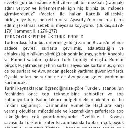
evvelki gün bu mâbede Râfizilere ait bir mezbah (tapınak)
adını veriyor ve kirlenmemek için hiç biriniz bu mâbede
girmiyordunuz” ifadeleri ile halkın Katolik kilisesiyle
birleşmeye karşı nefretlerini ve Ayasofya’nın metruk (terk
edilmiş) kalması sebebini meydana koyuyordu. (Dukas, s.178-
179) Hammer, II, s.276-277)
TEKNOLOJİK ÜSTÜNLÜK TÜRKLERDE İDİ
Türk ordusu İstanbul önlerine geldiği zaman Bizans’ın elinde
sadece çevresi surlarla çevrilmiş, adaletsizliğin ve
ahlaksızlığın hüküm sürdüğü bir şehir kalmış, şehrin Anadolu
ve Rumeli yakaları çoktan Türk toprağı olmuştu. Rumlar
birçok kuşatmadan şehrin surları sayesinde kurtulmuş, şimdi
de bu surlara ve Avrupa’dan gelecek yardıma güveniyorlardı.
Oysaki onları ne surlar ne de Avrupa’dan gelen yardımlar
kurtaracaktı.
Tarihi kaynaklardan öğrendiğimize göre Türkler, İstanbul’un
fethinden önce top teknolojisine sahiptiler ve top
kullanıyorlardı. Bulundukları bölgelerdeki madenler de bu
imkânı sağlamıştı. Osmanlılar Rumeli’de Haçlılara karşı
vermiş oldukları mücadelede ve kazandıkları zaferlerde top
tekniğinden çok yararlanmışlardır. Özellikle I. Kosova
savaşında Türklerin zafer kazanmasında topların çok büyük
bir etkisi olmuştur. Türkler I. Kosova savaşında topun çok