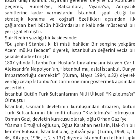
geçerek, Rumeli’ye, Balkanlara, Viyana’ya, Adriyatik
sahillerine kadar varmışlardır. İstanbul, işgal ettiği bu
stratejik konumu ve coğrafi özellikleri açısından ilk
çağlardan beri bütün hükümdarların kalbinde müstesnâ bir
yer işgal etmiştir.
Şair Nedim yazdığı bir kasidesinde:
“Bu şehr-i Stanbul ki bî misli bahâdır. Bir sengine yekpâre
Acem mülkü fedadır” diyerek, İstanbul’un değerini veciz bir
şekilde ifade etmiştir.
1807 yılında İstanbul’un Ruslar’a bırakılmasını isteyen Çar I.
Aleksandr’a Napolyon’un, “İstanbul mu, asla! İstanbul, Dünya
imparatorluğu demektir” (Kuran, Mayıs 1994, s.32) diyerek
verdiği cevap İstanbul’un tarihi önemini göstermek açısından
yeterlidir.
İstanbul Bütün Türk Sultanlarının Milli Ülküsü “Kızılelma’sı”
Olmuştur
İstanbul, Osmanlı devletinin kuruluşundan itibaren, bütün
Türk Sultanlarının bir milli ülküsü “Kızılelma’sı” olmuştur.
Osman Gazi, devletin kurucusu olarak, oğlu Orhan Gazi’ye:
“Osman Ertuğrul oğlusun, Oğuz Karahan neslisin, Hakk’ın bir
kemter kulusun, İstanbul’u aç, gülizâr yap” (Turan, 1969, c, II:
46, Kitapçı, 1996, c, 2. s.137) diyerek İstanbul’un fethini tıpkı