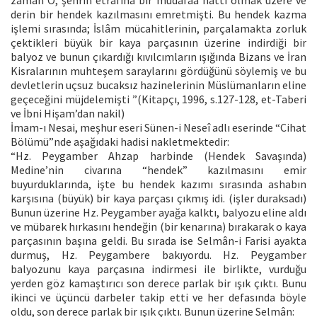
derin bir hendek kazılmasını emretmişti. Bu hendek kazma
işlemi sırasında; İslâm mücahitlerinin, parçalamakta zorluk
çektikleri büyük bir kaya parçasının üzerine indirdiği bir
balyoz ve bunun çıkardığı kıvılcımların ışığında Bizans ve İran
Kisralarının muhteşem saraylarını gördüğünü söylemiş ve bu
devletlerin uçsuz bucaksız hazinelerinin Müslümanların eline
geçeceğini müjdelemişti ”(Kitapçı, 1996, s.127-128, et-Taberi
ve İbni Hişam’dan nakil)
İmam-ı Nesai, meşhur eseri Sünen-i Neseî adlı eserinde “Cihat
Bölümü”nde aşağıdaki hadisi nakletmektedir:
“Hz. Peygamber Ahzap harbinde (Hendek Savaşında)
Medine’nin civarına “hendek” kazılmasını emir
buyurduklarında, işte bu hendek kazımı sırasında ashabın
karşısına (büyük) bir kaya parçası çıkmış idi. (işler duraksadı)
Bunun üzerine Hz. Peygamber ayağa kalktı, balyozu eline aldı
ve mübarek hırkasını hendeğin (bir kenarına) bırakarak o kaya
parçasının başına geldi. Bu sırada ise Selmân-i Farisi ayakta
durmuş, Hz. Peygambere bakıyordu. Hz. Peygamber
balyozunu kaya parçasına indirmesi ile birlikte, vurduğu
yerden göz kamaştırıcı son derece parlak bir ışık çıktı. Bunu
ikinci ve üçüncü darbeler takip etti ve her defasında böyle
oldu, son derece parlak bir ışık çıktı. Bunun üzerine Selmân: