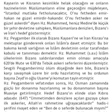
Kayserin ve Kisranın kesinlikle helak olacağını ve onların
hazinelerinin Müslümanların eline geçeceğini müjdeleyen,
“İstanbul mutlaka fetholunacaktır, O’nu fetheden emir-
hakan ne güzel emirdir-hakandır. O’nu fetheden asker ne
güzel askerdir” diyen Hz. Muhammed, henüz Medine’de küçük
bir şehir devletine sahipken, Müslümanlara denizleri, Bizans’ı
ve İran’ı hedef göstermiştir.
Hz. Peygamber ilk olarak Bizans Kayseri’ne ve İran Kisrası’na
mektuplar göndererek onları İslâm’a davet etmiştir. Bu bir
bakıma kendi varlığının ve İslâm devletinin onlar tarafından
kabulü ve tanınması demektir. Hz. Muhammet (s.a.v.) İslâm
ülkelerinin Bizans saldırılarından emin olması amacıyla
620’de Mute ve 630’da Tebük askeri seferlerini düzenlemiştir.
Sevgili Peygamberimiz ölüm döşeğinde iken bile, Bizans’a
karşı savaşmak üzere bir ordu hazırlatmış ve bu ordunun
başına Zeyd’in oğlu Usame’yi komutan tayin etmiştir.
Hz. Peygamberin vefatından sonra, Hz. Osman zamanında
güçlü bir donanma hazırlanmış ve bu donanmanın başına
Muaviye getirilmiştir. Hedef Bizans’ın elinde olan Kıbrıs
adasıdır. (647) “Ümmetimden denizlere açılan gazaya çıkan
ilk askerler, Allah’ın rahmetine uğrayacaklardır” hadis-i
şerifini rivayet eden ve “Ben de o seferde bulunacak mıyım?”