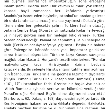
nın düşmesi sonrasında imparatorluğun sona ereceğine
inanmışlardı. Oklarla silahlı bir kavmin Rumları yok edeceği
kanaati hayli zamandan beri kafalarda yerleşmişti.
Anadolu’yu işaret eden heykelin, İstanbul’un oradan gelecek
bir ordu tarafından alınacağı manası yayılmıştı. Dukas’a göre:
“Senelerden beri gelecekte şehrin Türklere teslim olacağı,
onların Çemberlitaş (Konstantin sütunu)a kadar ilerleyeceği
ve nihayet gökten inen bir meleğin kılıç vererek Türkleri
oradan döndüreceği” kanaatine saplanmış ve bu sebeple de
halk (Fetih anında)Ayasofya’ya yığılmıştı. Başka bir habere
göre Paleogolos hânedânından yedi imparator geldikten
sonra İstanbul düşecektir. Türklere karşı Kosova savaşında
mağlub olan Macar J. Hunyand’ı teselli ederlerken: “Rumlar
mahvoluncaya kadar Hıristiyanlar daima bedbaht
kalacaklardır. Bu sebeple Hıristiyanların talihlerinin açılması
için İstanbul’un Türklerin eline geçmesi lazımdır” diyorlardı.
(Büyük Osmanlı Tarihi Cilt 2. Joseph von Hammer) (Dukas,
s.161, 179) İstanbul’un fethi üzerine bir başka Avrupalı da
“Allah Rumlar aleyhinde sert ve acı hükmünü verdi. Şehrin
Murad’ın oğlu Mehmed Bey’in eline düşmesini arzu etti.”
(Barboro, s. 62, Dukas, s. 168) düşüncesini açıklıyorlardı. Bir
Rus kroniğinin hükmü ise daha dikkate değerdir. Hakikatte,
aradaki mezhep birliğine ve kültür yakınlığına rağmen, bir