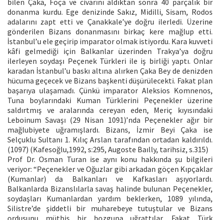
bilen Çaka, Foça ve civarını aldıktan sonra 40 parçalık bir
donanma kurdu. Ege denizinde Sakız, Midilli, Sisam, Rodos
adalarını zapt etti ve Çanakkale’ye doğru ilerledi. Üzerine
gönderilen Bizans donanmasını birkaç kere mağlup etti.
İstanbul’u ele geçirip imparator olmak istiyordu. Kara kuvveti
kâfi gelmediği için Balkanlar üzerinden Trakya’ya doğru
ilerleyen soydaşı Peçenek Türkleri ile iş birliği yaptı. Onlar
karadan İstanbul’u baskı altına alırken Çaka Bey de denizden
hücuma geçecek ve Bizans başkenti düşürülecekti. Fakat plan
başarıya ulaşamadı. Çünkü imparator Aleksios Komnenos,
Tuna boylarındaki Kuman Türklerini Peçenekler üzerine
saldırtmış ve aralarında cereyan eden, Meriç kıyısındaki
Leboinum Savaşı (29 Nisan 1091)’nda Peçenekler ağır bir
mağlubiyete uğramışlardı. Bizans, İzmir Beyi Çaka ise
Selçuklu Sultanı 1. Kılıç Arslan tarafından ortadan kaldırıldı.
(1097) (Kafesoğlu,1992, s:295, Augoste Baılly, tarihsiz, s.315)
Prof Dr. Osman Turan ise aynı konu hakkında şu bilgileri
veriyor: “Peçenekler ve Oğuzlar gibi arkadan göçen Kıpçaklar
(Kumanlar) da Balkanları ve Kafkasları aşıyorlardı.
Balkanlarda Bizanslılarla savaş halinde bulunan Peçenekler,
soydaşları Kumanlardan yardım beklerken, 1089 yılında,
Silistre’de şiddetli bir muharebeye tutuştular ve Bizans
ordusunu müthiş bir bozguna uğrattılar. Fakat Türk