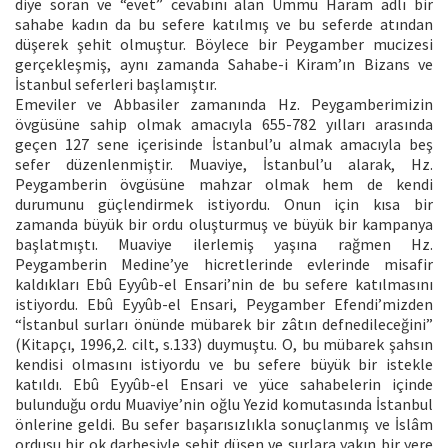
diye soran ve “evet” cevabını alan Ümmü Haram adlı bir
sahabe kadın da bu sefere katılmış ve bu seferde atından
düşerek şehit olmuştur. Böylece bir Peygamber mucizesi
gerçekleşmiş, aynı zamanda Sahabe-i Kiram’ın Bizans ve
İstanbul seferleri başlamıştır.
Emeviler ve Abbasiler zamanında Hz. Peygamberimizin
övgüsüne sahip olmak amacıyla 655-782 yılları arasında
geçen 127 sene içerisinde İstanbul’u almak amacıyla beş
sefer düzenlenmiştir. Muaviye, İstanbul’u alarak, Hz.
Peygamberin övgüsüne mahzar olmak hem de kendi
durumunu güçlendirmek istiyordu. Onun için kısa bir
zamanda büyük bir ordu oluşturmuş ve büyük bir kampanya
başlatmıştı. Muaviye ilerlemiş yaşına rağmen Hz.
Peygamberin Medine’ye hicretlerinde evlerinde misafir
kaldıkları Ebû Eyyûb-el Ensari’nin de bu sefere katılmasını
istiyordu. Ebû Eyyûb-el Ensari, Peygamber Efendi’mizden
“İstanbul surları önünde mübarek bir zâtın defnedileceğini”
(Kitapçı, 1996,2. cilt, s.133) duymuştu. O, bu mübarek şahsın
kendisi olmasını istiyordu ve bu sefere büyük bir istekle
katıldı. Ebû Eyyûb-el Ensari ve yüce sahabelerin içinde
bulunduğu ordu Muaviye’nin oğlu Yezid komutasında İstanbul
önlerine geldi. Bu sefer başarısızlıkla sonuçlanmış ve İslâm
ordusu bir ok darbesiyle şehit düşen ve surlara yakın bir yere