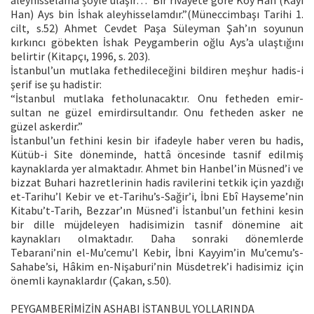
Han) Ays bin İshak aleyhisselamdır.”(Müneccimbaşı Tarihi 1.
cilt, s.52) Ahmet Cevdet Paşa Süleyman Şah’ın soyunun
kırkıncı göbekten İshak Peygamberin oğlu Ays’a ulaştığını
belirtir (Kitapçı, 1996, s. 203).
İstanbul’un mutlaka fethedileceğini bildiren meşhur hadis-i
şerif ise şu hadistir:
“İstanbul mutlaka fetholunacaktır. Onu fetheden emir-
sultan ne güzel emirdirsultandır. Onu fetheden asker ne
güzel askerdir.”
İstanbul’un fethini kesin bir ifadeyle haber veren bu hadis,
Kütüb-i Site döneminde, hattâ öncesinde tasnif edilmiş
kaynaklarda yer almaktadır. Ahmet bin Hanbel’in Müsned’i ve
bizzat Buhari hazretlerinin hadis ravilerini tetkik için yazdığı
et-Tarihu’l Kebir ve et-Tarihu’s-Sağir’i, İbni Ebî Hayseme’nin
Kitabu’t-Tarih, Bezzar’ın Müsned’i İstanbul’un fethini kesin
bir dille müjdeleyen hadisimizin tasnif dönemine ait
kaynakları olmaktadır. Daha sonraki dönemlerde
Tebarani’nin el-Mu’cemu’l Kebir, İbni Kayyim’in Mu’cemu’s-
Sahabe’si, Hâkim en-Nişaburi’nin Müsdetrek’i hadisimiz için
önemli kaynaklardır (Çakan, s.50).
PEYGAMBERİMİZİN ASHABI İSTANBUL YOLLARINDA