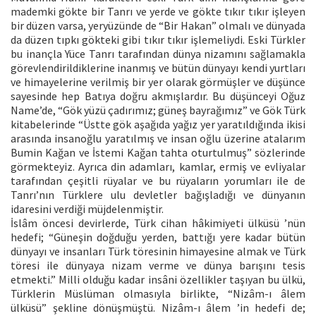
mademki gökte bir Tanrı ve yerde ve gökte tıkır tıkır işleyen
bir düzen varsa, yeryüzünde de “Bir Hakan” olmalı ve dünyada
da düzen tıpkı gökteki gibi tıkır tıkır işlemeliydi. Eski Türkler
bu inançla Yüce Tanrı tarafından dünya nizamını sağlamakla
görevlendirildiklerine inanmış ve bütün dünyayı kendi yurtları
ve himayelerine verilmiş bir yer olarak görmüşler ve düşünce
sayesinde hep Batıya doğru akmışlardır. Bu düşünceyi Oğuz
Name’de, “Gök yüzü çadırımız; güneş bayrağımız” ve Gök Türk
kitabelerinde “Üstte gök aşağıda yağız yer yaratıldığında ikisi
arasında insanoğlu yaratılmış ve insan oğlu üzerine atalarım
Bumin Kağan ve İstemi Kağan tahta oturtulmuş” sözlerinde
görmekteyiz. Ayrıca din adamları, kamlar, ermiş ve evliyalar
tarafından çeşitli rüyalar ve bu rüyaların yorumları ile de
Tanrı’nın Türklere ulu devletler bağışladığı ve dünyanın
idaresini verdiği müjdelenmiştir.
İslâm öncesi devirlerde, Türk cihan hâkimiyeti ülküsü ’nün
hedefi; “Güneşin doğduğu yerden, battığı yere kadar bütün
dünyayı ve insanları Türk töresinin himayesine almak ve Türk
töresi ile dünyaya nizam verme ve dünya barışını tesis
etmekti.” Milli olduğu kadar insâni özellikler taşıyan bu ülkü,
Türklerin Müslüman olmasıyla birlikte, “Nizâm-ı âlem
ülküsü” şekline dönüşmüştü. Nizâm-ı âlem ’in hedefi de;