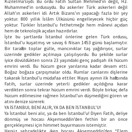
Kızılelma’sıydı. Bu ordu Fatih Sultan Mehmed’in değil, Hz.
Muhammed’in ordusuydu. Bu askerler Türk askerleri değil
Allah’ın askerleri idi. Artık Bizans’ın yapacağı fazla bir şey
yoktur. 800 yıllık İslâm Ülküsünü engelleyecek hiçbir güç
yoktur. Türkler İstanbul’u fethetmeğe hem mânevi açıdan
hem de teknolojik açıdan hazırdırlar.
İşte bu şartlarda İstanbul önlerine gelen Türk ordusu,
İstanbul’u kuşatmış ve savaş 6 Nisan 1453 günü başlamıştır.
Bir taraftan toplar gülle, mancınıklar taş yağdırıyor, surlar
üzerinde gedikler açılmaya çalışılıyordu. Bu şekilde surlar
iyice dövüldükten sonra 23 yaşındaki genç padişah ilk hücum
emrini verdi. Bu hücum gece yarılarına kadar devam etti.
Boğaz boğaza çarpışmalar oldu. Rumlar canlarını dişlerine
takarak İstanbul’u müdafaa ettiler. Mayıs ayının ilk haftasında
Fatih, surlar üzerinde yeterli gedikler açıldığına karar
verdikten sonra tekrar hücum emrini verdi. Böyle birkaç defa
hücum edilmesine rağmen İstanbul’un düşmediğini gören ve
atını denize sürerek:
YA İSTANBUL BENİ ALIR, YA DA BEN İSTANBUL’U!
Ya İstanbul beni alır, ya da ben İstanbul’u! Diyen Fatih, deliye
dönmüş ve hocası Akşemseddin’den fethin bir an önce
gerçekleşmesi için himmet buyurmasını istemiştir.
Henüz şehzadelikte iken hocası Akşemseddin’den “Elem