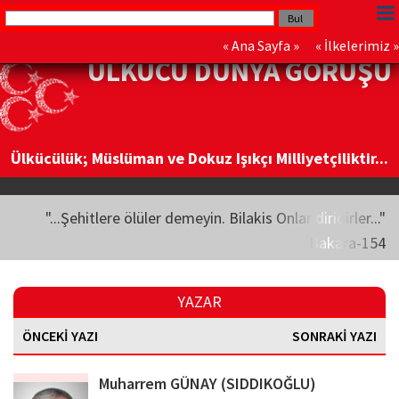
«
Ana Sayfa
» «
İlkelerimiz
»
ÜLKÜCÜ DÜNYA GÖRÜŞÜ
Ülkücülük; Müslüman ve Dokuz Işıkçı Milliyetçiliktir...
"...Şehitlere ölüler demeyin. Bilakis Onlar diridirler..."
Bakara-154
YAZAR
ÖNCEKİ YAZI
SONRAKİ YAZI
Muharrem GÜNAY (SIDDIKOĞLU)