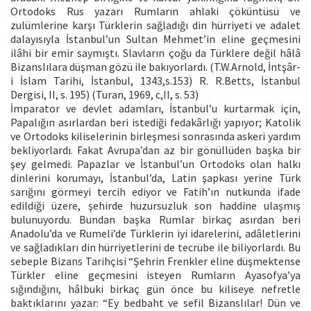
Ortodoks Rus yazarı Rumların ahlaki çöküntüsü ve
zulümlerine karşı Türklerin sağladığı din hürriyeti ve adalet
dalayısıyla İstanbul’un Sultan Mehmet’in eline geçmesini
ilâhi bir emir saymıştı. Slavların çoğu da Türklere değil hâlâ
Bizanslılara düşman gözü ile bakıyorlardı. (T.W.Arnold, İntşâr-
i İslam Tarihi, İstanbul, 1343,s.153) R. R.Betts, İstanbul
Dergisi, II, s. 195) (Turan, 1969, c,II, s. 53)
İmparator ve devlet adamları, İstanbul’u kurtarmak için,
Papalığın asırlardan beri istediği fedakârlığı yapıyor; Katolik
ve Ortodoks kiliselerinin birleşmesi sonrasında askeri yardım
bekliyorlardı. Fakat Avrupa’dan az bir gönüllüden başka bir
şey gelmedi. Papazlar ve İstanbul’un Ortodoks olan halkı
dinlerini korumayı, İstanbul’da, Latin şapkası yerine Türk
sarığını görmeyi tercih ediyor ve Fatih’ın nutkunda ifade
edildiği üzere, şehirde huzursuzluk son haddine ulaşmış
bulunuyordu. Bundan başka Rumlar birkaç asırdan beri
Anadolu’da ve Rumeli’de Türklerin iyi idarelerini, adâletlerini
ve sağladıkları din hürriyetlerini de tecrübe ile biliyorlardı. Bu
sebeple Bizans Tarihçisi “Şehrin Frenkler eline düşmektense
Türkler eline geçmesini isteyen Rumların Ayasofya’ya
sığındığını, hâlbuki birkaç gün önce bu kiliseye nefretle
baktıklarını yazar: “Ey bedbaht ve sefil Bizanslılar! Dün ve