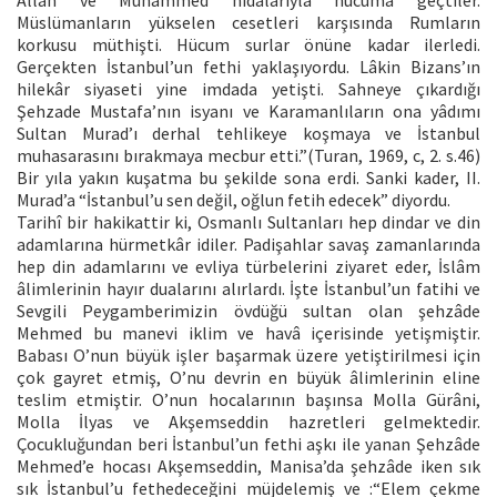
Müslümanların yükselen cesetleri karşısında Rumların
korkusu müthişti. Hücum surlar önüne kadar ilerledi.
Gerçekten İstanbul’un fethi yaklaşıyordu. Lâkin Bizans’ın
hilekâr siyaseti yine imdada yetişti. Sahneye çıkardığı
Şehzade Mustafa’nın isyanı ve Karamanlıların ona yâdımı
Sultan Murad’ı derhal tehlikeye koşmaya ve İstanbul
muhasarasını bırakmaya mecbur etti.”(Turan, 1969, c, 2. s.46)
Bir yıla yakın kuşatma bu şekilde sona erdi. Sanki kader, II.
Murad’a “İstanbul’u sen değil, oğlun fetih edecek” diyordu.
Tarihî bir hakikattir ki, Osmanlı Sultanları hep dindar ve din
adamlarına hürmetkâr idiler. Padişahlar savaş zamanlarında
hep din adamlarını ve evliya türbelerini ziyaret eder, İslâm
âlimlerinin hayır dualarını alırlardı. İşte İstanbul’un fatihi ve
Sevgili Peygamberimizin övdüğü sultan olan şehzâde
Mehmed bu manevi iklim ve havâ içerisinde yetişmiştir.
Babası O’nun büyük işler başarmak üzere yetiştirilmesi için
çok gayret etmiş, O’nu devrin en büyük âlimlerinin eline
teslim etmiştir. O’nun hocalarının başınsa Molla Gürâni,
Molla İlyas ve Akşemseddin hazretleri gelmektedir.
Çocukluğundan beri İstanbul’un fethi aşkı ile yanan Şehzâde
Mehmed’e hocası Akşemseddin, Manisa’da şehzâde iken sık
sık İstanbul’u fethedeceğini müjdelemiş ve :“Elem çekme