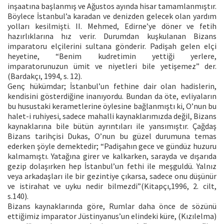
inşaatına başlanmış ve Ağustos ayında hisar tamamlanmıştır.
Böylece İstanbul’a karadan ve denizden gelecek olan yardım
yolları kesilmişti. II. Mehmed, Edirne’ye döner ve fetih
hazırlıklarına hız verir. Durumdan kuşkulanan Bizans
imparatoru elçilerini sultana gönderir. Padişah gelen elçi
heyetine, “Benim kudretimin yettiği yerlere,
imparatorunuzun ümit ve niyetleri bile yetişemez” der.
(Bardakçı, 1994, s. 12).
Genç hükümdar; İstanbul’un fethine dair olan hadislerin,
kendisini gösterdiğine inanıyordu. Bundan da öte, evliyaların
bu husustaki kerametlerine öylesine bağlanmıştı ki, O’nun bu
halet-i ruhiyesi, sadece mahalli kaynaklarımızda değil, Bizans
kaynaklarına bile bütün ayrıntıları ile yansımıştır. Çağdaş
Bizans tarihçisi Dukas, O’nun bu güzel durumuna temas
ederken şöyle demektedir; “Padişahın gece ve gündüz huzuru
kalmamıştı. Yatağına girer ve kalkarken, sarayda ve dışarıda
gezip dolaşırken hep İstanbul’un fethi ile meşguldü. Yalnız
veya arkadaşları ile bir gezintiye çıkarsa, sadece onu düşünür
ve istirahat ve uyku nedir bilmezdi”(Kitapçı,1996, 2. cilt,
s.140).
Bizans kaynaklarında göre, Rumlar daha önce de sözünü
ettiğimiz imparator Jüstinyanus’un elindeki küre, (Kızılelma)