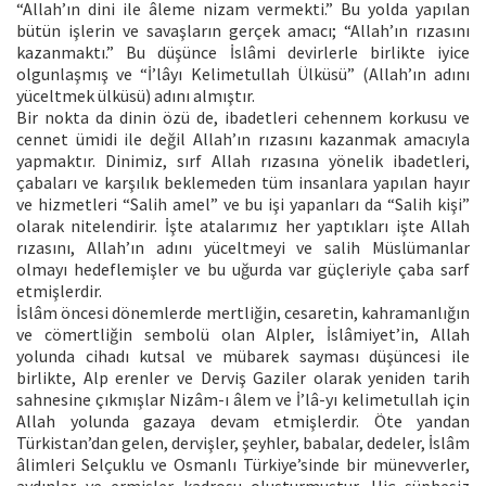
“Allah’ın dini ile âleme nizam vermekti.” Bu yolda yapılan
bütün işlerin ve savaşların gerçek amacı; “Allah’ın rızasını
kazanmaktı.” Bu düşünce İslâmi devirlerle birlikte iyice
olgunlaşmış ve “İ’lâyı Kelimetullah Ülküsü” (Allah’ın adını
yüceltmek ülküsü) adını almıştır.
Bir nokta da dinin özü de, ibadetleri cehennem korkusu ve
cennet ümidi ile değil Allah’ın rızasını kazanmak amacıyla
yapmaktır. Dinimiz, sırf Allah rızasına yönelik ibadetleri,
çabaları ve karşılık beklemeden tüm insanlara yapılan hayır
ve hizmetleri “Salih amel” ve bu işi yapanları da “Salih kişi”
olarak nitelendirir. İşte atalarımız her yaptıkları işte Allah
rızasını, Allah’ın adını yüceltmeyi ve salih Müslümanlar
olmayı hedeflemişler ve bu uğurda var güçleriyle çaba sarf
etmişlerdir.
İslâm öncesi dönemlerde mertliğin, cesaretin, kahramanlığın
ve cömertliğin sembolü olan Alpler, İslâmiyet’in, Allah
yolunda cihadı kutsal ve mübarek sayması düşüncesi ile
birlikte, Alp erenler ve Derviş Gaziler olarak yeniden tarih
sahnesine çıkmışlar Nizâm-ı âlem ve İ’lâ-yı kelimetullah için
Allah yolunda gazaya devam etmişlerdir. Öte yandan
Türkistan’dan gelen, dervişler, şeyhler, babalar, dedeler, İslâm
âlimleri Selçuklu ve Osmanlı Türkiye’sinde bir münevverler,
aydınlar ve ermişler kadrosu oluşturmuştur. Hiç şüphesiz