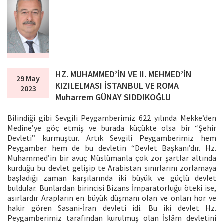
HZ. MUHAMMED’İN VE II. MEHMED’İN
29 May
KIZILELMASI İSTANBUL VE ROMA
2023
Muharrem GÜNAY SIDDIKOĞLU
Bilindiği gibi Sevgili Peygamberimiz 622 yılında Mekke’den
Medine’ye göç etmiş ve burada küçükte olsa bir “Şehir
Devleti” kurmuştur. Artık Sevgili Peygamberimiz hem
Peygamber hem de bu devletin “Devlet Başkanı’dır. Hz.
Muhammed’in bir avuç Müslümanla çok zor şartlar altında
kurduğu bu devlet gelişip te Arabistan sınırlarını zorlamaya
başladığı zaman karşılarında iki büyük ve güçlü devlet
buldular. Bunlardan birincisi Bizans İmparatorluğu öteki ise,
asırlardır Arapların en büyük düşmanı olan ve onları hor ve
hakir gören Sasani-İran devleti idi. Bu iki devlet Hz.
Peygamberimiz tarafından kurulmuş olan İslâm devletini