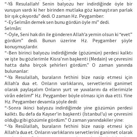
“-Yâ Resulallah! Senin balyozu her indirdiğinde öyle bir
vuruşun vardı ki her birinden mutlaka göz kamaştıran parlak
bir ışık çıkıyordu” dedi. O zaman Hz. Peygamber:
“-Ey Selmân demek sen bunu gördün öyle mi” dedi.
Selmân:
“-Öyle, Seni hak din ile gönderen Allah’a yemin olsun ki “evet”
gördüm” dedi. Bunun üzerine Hz. Peygamber şöyle
konuşmuşlardır.
“-Ben birinci balyozu indirdiğimde (gözümün) perdesi kalktı
ve işte bu gözlerimle Kisra’nın başkenti (Medain) ve çevresini
hatta daha birçok şehirleri gördüm.” O zaman yanında
bulunanlar:
“-Ya Resulallah, buraların fethini bize nasip etmesi için
Allah’a dua et. Onların varlıklarını, servetlerini ganimet
olarak paylaşalım Onların yurt ve yuvalarını da ellerimizle
virân edelim!” Hz. Peygamber böyle olması için dua etti. Yine
Hz. Peygamber devamla şöyle dedi:
“-Sonra ikinci balyozu indirdiğimde yine gözümün perdesi
kalktı. Bu defa da Kayser’in başkenti (İstanbul’u) ve çevresini
olduğu gibi gözümle gördüm.” O zaman yanındakiler yine:
“-Ya Resûlallah, buraların fethini bize nasip etmesi için
Allah’a dua et. Onların varlıklarını servetlerini ganimet olarak