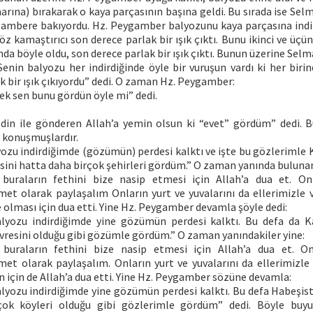
arına) bırakarak o kaya parçasının başına geldi. Bu sırada ise Selm
ambere bakıyordu. Hz. Peygamber balyozunu kaya parçasına indirm
z kamaştırıcı son derece parlak bir ışık çıktı. Bunu ikinci ve üçü
ında böyle oldu, son derece parlak bir ışık çıktı. Bunun üzerine Selm
 Senin balyozu her indirdiğinde öyle bir vuruşun vardı ki her bir
 bir ışık çıkıyordu” dedi. O zaman Hz. Peygamber:
k sen bunu gördün öyle mi” dedi.
 din ile gönderen Allah’a yemin olsun ki “evet” gördüm” dedi. 
 konuşmuşlardır.
yozu indirdiğimde (gözümün) perdesi kalktı ve işte bu gözlerimle 
sini hatta daha birçok şehirleri gördüm.” O zaman yanında bulunan
 buraların fethini bize nasip etmesi için Allah’a dua et. Onla
met olarak paylaşalım Onların yurt ve yuvalarını da ellerimizle 
olması için dua etti. Yine Hz. Peygamber devamla şöyle dedi:
alyozu indirdiğimde yine gözümün perdesi kalktı. Bu defa da K
evresini olduğu gibi gözümle gördüm.” O zaman yanındakiler yine:
 buraların fethini bize nasip etmesi için Allah’a dua et. Onl
met olarak paylaşalım. Onların yurt ve yuvalarını da ellerimizle
için de Allah’a dua etti. Yine Hz. Peygamber sözüne devamla:
lyozu indirdiğimde yine gözümün perdesi kalktı. Bu defa Habeşist
rçok köyleri olduğu gibi gözlerimle gördüm” dedi. Böyle buyu