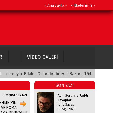
«
Ana Sayfa
» «
İlkelerimiz
»
Rİ
VİDEO GALERİ
üler demeyin. Bilakis Onlar diridirler..." Bakara-154
SON YAZI
SONRAKİ YAZI
Aynı Sorulara Farklı
Cevaplar
MEHMED’İN
İdris Savaş
L VE ROMA
06 Ağu 2026
AY SIDDIKOĞLU