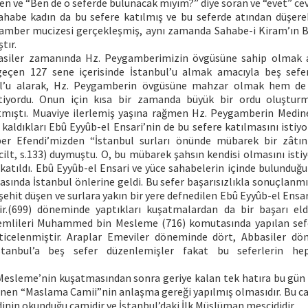
eden ve “Ben de o seferde bulunacak mıyım?” diye soran ve “evet” 
ahabe kadın da bu sefere katılmış ve bu seferde atından düşere
amber mucizesi gerçekleşmiş, aynı zamanda Sahabe-i Kiram’ın B
tır.
asiler zamanında Hz. Peygamberimizin övgüsüne sahip olmak 
 geçen 127 sene içerisinde İstanbul’u almak amacıyla beş sefe
ul’u alarak, Hz. Peygamberin övgüsüne mahzar olmak hem d
tiyordu. Onun için kısa bir zamanda büyük bir ordu oluştur
ıştı. Muaviye ilerlemiş yaşına rağmen Hz. Peygamberin Medine
 kaldıkları Ebû Eyyûb-el Ensari’nin de bu sefere katılmasını istiy
er Efendi’mizden “İstanbul surları önünde mübarek bir zâtın 
 cilt, s.133) duymuştu. O, bu mübarek şahsın kendisi olmasını isti
 katıldı. Ebû Eyyûb-el Ensari ve yüce sahabelerin içinde bulunduğ
sında İstanbul önlerine geldi. Bu sefer başarısızlıkla sonuçlanm
 şehit düşen ve surlara yakın bir yere defnedilen Ebû Eyyûb-el Ensari
ir.(699) döneminde yaptıkları kuşatmalardan da bir başarı el
emlileri Muhammed bin Mesleme (716) komutasında yapılan sefe
eticelenmiştir. Araplar Emeviler döneminde dört, Abbasiler d
anbul’a beş sefer düzenlemişler fakat bu seferlerin heps
leme’nin kuşatmasından sonra geriye kalan tek hatıra bu gün 
inen “Maslama Camii”nin anlaşma gereği yapılmış olmasıdır. Bu ca
in okunduğu camidir ve İstanbul’daki İlk Müslüman mescididir.