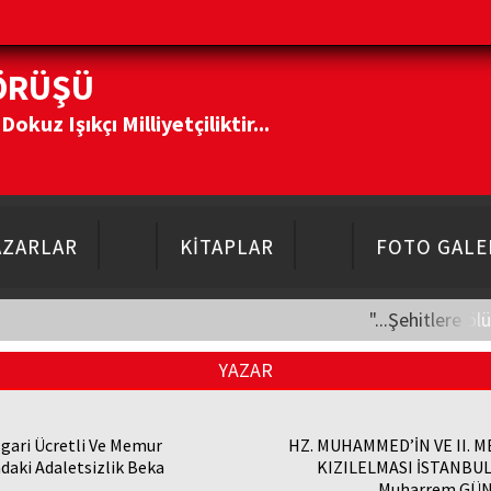
ÖRÜŞÜ
kuz Işıkçı Milliyetçiliktir...
AZARLAR
KİTAPLAR
FOTO GALE
"...Şehitlere öl
YAZAR
gari Ücretli Ve Memur
HZ. MUHAMMED’İN VE II. 
daki Adaletsizlik Beka
KIZILELMASI İSTANBU
Muharrem GÜN