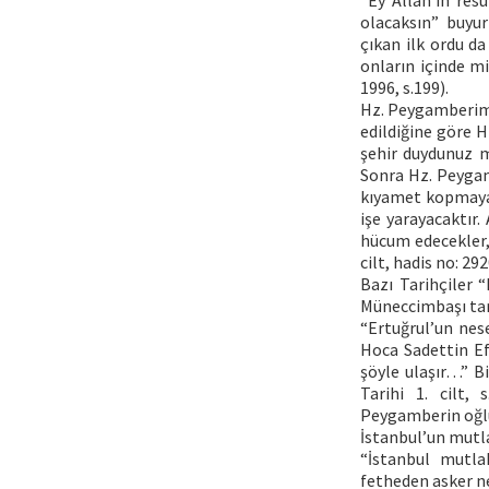
“Ey Allah’ın res
olacaksın” buyu
çıkan ilk ordu da
onların içinde mi
1996, s.199).
Hz. Peygamberimizi
edildiğine göre H
şehir duydunuz mu
Sonra Hz. Peygam
kıyamet kopmayaca
işe yarayacaktır.
hücum edecekler, 
cilt, hadis no: 292
Bazı Tarihçiler “
Müneccimbaşı tari
“Ertuğrul’un nese
Hoca Sadettin Ef
şöyle ulaşır…” B
Tarihi 1. cilt,
Peygamberin oğlu A
İstanbul’un mutla
“İstanbul mutla
fetheden asker ne