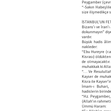
Peygamber (çevre
“-Sakın Habeşlil
size ilişmedikçe s
İSTANBUL’UN FET
Bizans’ı ve İran
dokunmayın” diyen
vardır.
Büyük hadis âlim
nakleder:
“Ebu Hureyre (r.a.
Kisrası) öldükte
de olmayacaktır.
muhakkak ki Allah
“… Ve Resulullah
Kayser de muhakk
Kisra ile Kayser’
İmam-ı Buhari, 
hadislerin birind
“Hz. Peygamber, 
(Allah’ın rahmeti
Ümmü Haram: