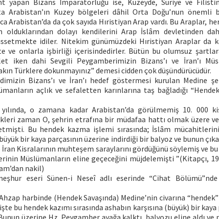
t yapan Bizans İmparatorluğu ise, Kuzeyde, Suriye ve Filistin’
tta Arabistan’ın Kuzey bölgeleri dâhil Orta Doğu’nun önemli b
ca Arabistan’da da çok sayıda Hıristiyan Arap vardı. Bu Araplar, he
an olduklarından dolayı kendilerini Arap İslâm devletinden da
issetmekte idiler. Nitekim günümüzdeki Hıristiyan Araplar da ke
e ve onlarla işbirliği içerisindedirler. Bütün bu olumsuz şartl
let iken dahi Sevgili Peygamberimizin Bizans’ı ve İran’ı Mü
akın Türklere dokunmayınız” demesi cidden çok düşündürücüdür.
mizin Bizans’ı ve İran’ı hedef göstermesi kurulan Medine şeh
lümanların açlık ve sefaletten karınlarına taş bağladığı “Hendek 
 yılında, o zamana kadar Arabistan’da görülmemiş 10. 000 kiş
kleri zaman O, şehrin etrafına bir müdafaa hattı olmak üzere ve
etmişti. Bu hendek kazma işlemi sırasında; İslâm mücahitlerin
büyük bir kaya parçasının üzerine indirdiği bir balyoz ve bunun çıka
e İran Kisralarının muhteşem saraylarını gördüğünü söylemiş ve bu
erinin Müslümanların eline geçeceğini müjdelemişti ”(Kitapçı, 199
şam’dan nakil)
eşhur eseri Sünen-i Neseî adlı eserinde “Cihat Bölümü”nde 
hzap harbinde (Hendek Savaşında) Medine’nin civarına “hendek”
işte bu hendek kazımı sırasında ashabın karşısına (büyük) bir kaya p
 Bunun üzerine Hz. Peygamber ayağa kalktı, balyozu eline aldı ve