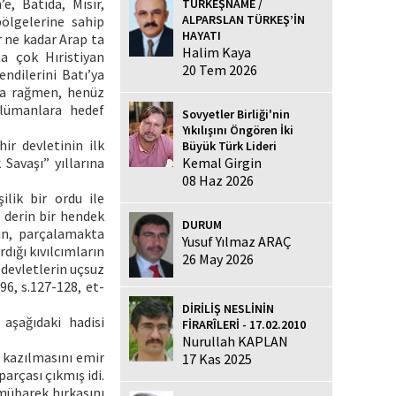
e, Batıda, Mısır,
TÜRKEŞNAME /
ALPARSLAN TÜRKEŞ’İN
ölgelerine sahip
HAYATI
r ne kadar Arap ta
Halim Kaya
ha çok Hıristiyan
20 Tem 2026
ndilerini Batı’ya
ara rağmen, henüz
slümanlara hedef
Sovyetler Birliği'nin
Yıkılışını Öngören İki
ir devletinin ilk
Büyük Türk Lideri
Kemal Girgin
Savaşı” yıllarına
08 Haz 2026
ilik bir ordu ile
 derin bir hendek
DURUM
in, parçalamakta
Yusuf Yılmaz ARAÇ
rdığı kıvılcımların
26 May 2026
 devletlerin uçsuz
6, s.127-128, et-
DİRİLİŞ NESLİNİN
aşağıdaki hadisi
FİRARÎLERİ - 17.02.2010
Nurullah KAPLAN
 kazılmasını emir
17 Kas 2025
arçası çıkmış idi.
 mübarek hırkasını