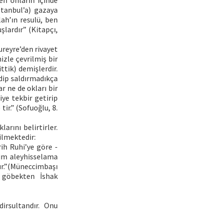
en onların içinde
tanbul’a) gazaya
lah’ın resulü, ben
şlardır” (Kitapçı,
Hureyre’den rivayet
izle çevrilmiş bir
ttik) demişlerdir.
dip saldırmadıkça
r ne de okları bir
iye tekbir getirip
ir.” (Sofuoğlu, 8.
arını belirtirler.
ilmektedir:
rih Ruhi’ye göre -
him aleyhisselama
ır.”(Müneccimbaşı
ı göbekten İshak
irsultandır. Onu