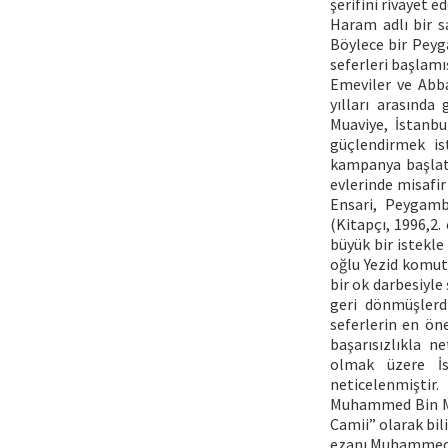
şerifini rivayet 
Haram adlı bir s
Böylece bir Peyg
seferleri başlamış
Emeviler ve Abb
yılları arasında
Muaviye, İstanb
güçlendirmek is
kampanya başlatm
evlerinde misafir
Ensari, Peygamb
(Kitapçı, 1996,2.
büyük bir istekle
oğlu Yezid komuta
bir ok darbesiyle
geri dönmüşlerd
seferlerin en ön
başarısızlıkla n
olmak üzere İst
neticelenmiştir.
Muhammed Bin Mes
Camii” olarak bil
ezanı Muhammedin