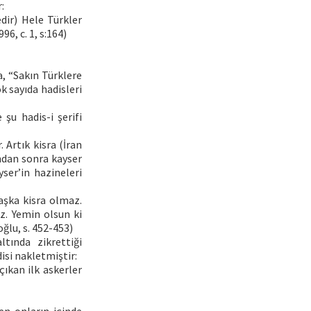
:
dir) Hele Türkler
96, c. 1, s:164)
, “Sakın Türklere
k sayıda hadisleri
şu hadis-i şerifi
. Artık kisra (İran
ndan sonra kayser
ser’in hazineleri
aşka kisra olmaz.
z. Yemin olsun ki
ğlu, s. 452-453)
tında zikrettiği
isi nakletmiştir:
ıkan ilk askerler