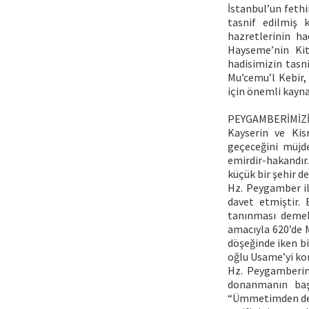
İstanbul’un fethi
tasnif edilmiş 
hazretlerinin had
Hayseme’nin Kita
hadisimizin tasn
Mu’cemu’l Kebir,
için önemli kayna
PEYGAMBERİMİZİ
Kayserin ve Kis
geçeceğini müjd
emirdir-hakandı
küçük bir şehir d
Hz. Peygamber il
davet etmiştir. 
tanınması demekt
amacıyla 620’de 
döşeğinde iken bi
oğlu Usame’yi ko
Hz. Peygamberin
donanmanın başı
“Ümmetimden deniz