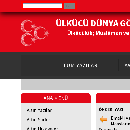
ÜLKÜCÜ DÜNYA G
Ülkücülük; Müslüman ve Do
TÜM YAZILAR
Y
ANA MENÜ
ÖNCEKİ YAZI
Altın Yazılar
Emekli As
Altın Şiirler
Maaşların
Altın Hikayeler
Sorunudur