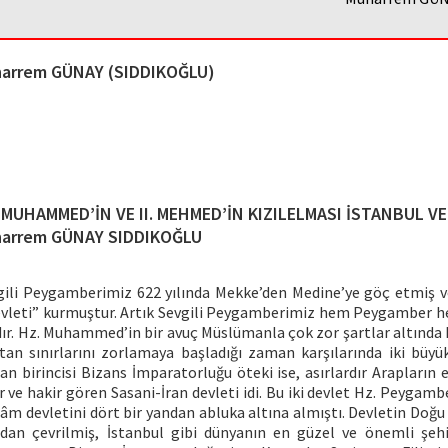
arrem GÜNAY (SIDDIKOĞLU)
 MUHAMMED’İN VE II. MEHMED’İN KIZILELMASI İSTANBUL V
arrem GÜNAY SIDDIKOĞLU
evgili Peygamberimiz 622 yılında Mekke’den Medine’ye göç etmiş 
Devleti” kurmuştur. Artık Sevgili Peygamberimiz hem Peygamber h
dır. Hz. Muhammed’in bir avuç Müslümanla çok zor şartlar altında 
stan sınırlarını zorlamaya başladığı zaman karşılarında iki büyü
an birincisi Bizans İmparatorluğu öteki ise, asırlardır Arapları
r ve hakir gören Sasani-İran devleti idi. Bu iki devlet Hz. Peygam
âm devletini dört bir yandan abluka altına almıştı. Devletin Doğu 
ndan çevrilmiş, İstanbul gibi dünyanın en güzel ve önemli şehir