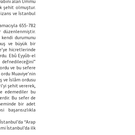
cevabını alan Ümmü
k şehit olmuştur.
izans ve İstanbul
amacıyla 655-782
r düzenlenmiştir.
e kendi durumunu
muş ve büyük bir
’ye hicretlerinde
ordu. Ebû Eyyûb-el
defnedileceğini”
yordu ve bu sefere
u ordu Muaviye’nin
ış ve İslâm ordusu
’yi şehit vererek,
de edemediler bu
rdir. Bu sefer de
öneminde bir adet
i başarısızlıkla
İstanbul’da “Arap
mi İstanbul’da ilk