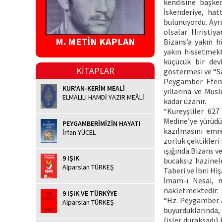
kendisine başken
İskenderiye, ha
bulunuyordu. Ayrı
olsalar Hıristiy
M. METİN KAPLAN
Bizans’a yakın h
yakın hissetmekt
küçücük bir dev
KİTAPLAR
göstermesi ve “S
Peygamber Efendi
KUR'AN-KERİM MEALİ
yıllarına ve Müs
ELMALILI HAMDİ YAZIR MEÂLİ
kadar uzanır.
“Kureyşliler 627
Medine’ye yürüdü
PEYGAMBERİMİZİN HAYATI
kazılmasını emr
İrfan YÜCEL
zorluk çektikleri 
ışığında Bizans v
9 IŞIK
bucaksız hazinel
Alparslan TÜRKEŞ
Taberi ve İbni Hi
İmam-ı Nesai, m
nakletmektedir:
9 IŞIK VE TÜRKÝYE
“Hz. Peygamber A
Alparslan TÜRKEŞ
buyurduklarında, 
(işler duraksadı)