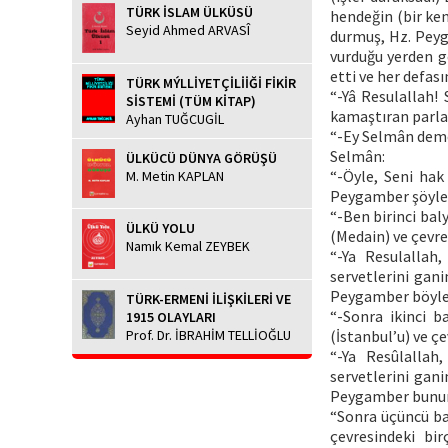
TÜRK İSLAM ÜLKÜSÜ
hendeğin (bir ken
Seyid Ahmed ARVASÎ
durmuş, Hz. Peyg
vurduğu yerden gö
etti ve her defas
TÜRK MÝLLİYETÇİLİİĞİ FİKİR
“-Yâ Resulallah!
SİSTEMİ (TÜM KİTAP)
kamaştıran parlak
Ayhan TUĞCUGİL
“-Ey Selmân deme
Selmân:
ÜLKÜCÜ DÜNYA GÖRÜŞÜ
“-Öyle, Seni hak
M. Metin KAPLAN
Peygamber şöyle
“-Ben birinci bal
ÜLKÜ YOLU
(Medain) ve çevre
Namık Kemal ZEYBEK
“-Ya Resulallah,
servetlerini gani
Peygamber böyle 
TÜRK-ERMENİ İLİŞKİLERİ VE
“-Sonra ikinci b
1915 OLAYLARI
Prof. Dr. İBRAHİM TELLİOĞLU
(İstanbul’u) ve ç
“-Ya Resûlallah,
servetlerini gani
Peygamber bunun 
“Sonra üçüncü ba
çevresindeki bi