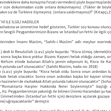
sindekilere daha konuşma fırsatı vermeden) şöyle buyurmuşlardır
er size dokunmadan sizde onlara dokunmayınız. (Tükler de böyle
akın siz de Türklere ilişmeyiniz. (onlara saldırmayınız)!” (Kitapçı,19
Hİ İLE İLGİLİ HADİSLER
’ı ashabına ve ümmetine hedef gösteren, Türkler söz konusu olunca
 Sevgili Peygamberimizin Bizans ve İstanbul’un fethi ile ilgili ço
lerinden İmamı Müslim, “Sahih-i Müslim” adlı meşhur eserinde 
) dedi ki Resulullah (s.a.v.) şöyle buyurdu: “Kisra ölmüş (demek)tir
n sonra başka kisra yoktur. Bizans Kayseri helak olduğu zaman, o
 Nefsim elinde bulunan Allah’a yemin ediyorum ki, Kisra ile Kay
 yolunda sarf olunacaktır.” (Sahihi Müslim, hadis no: 2918)
 (s.a.v.) şöyle buyurdu: “Kisra helak oldu. Sonra onun ardından b
ak helak olacaktır. Sonra onun ardından başka bir kayser olma
in hazineleri de muhakkak Allah yolunda taksim olunacaktır” (Sofuo
“Romalılarla Harpler Hakkında Neler Söylenmiştir” başlığı al
e, Hz. Peygamberimize yakınlığı ile bilinen Ümmü Haramdan şu had
Ümmetimden (İstanbul’un fethi için) denizlere açılarak gazaya ç
ne) uğrayacaklardır” demiştir.