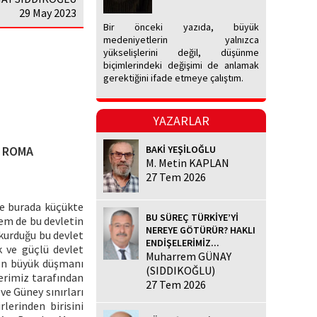
29 May 2023
Bir önceki yazıda, büyük
medeniyetlerin yalnızca
yükselişlerini değil, düşünme
biçimlerindeki değişimi de anlamak
gerektiğini ifade etmeye çalıştım.
YAZARLAR
E ROMA
BAKİ YEŞİLOĞLU
M. Metin KAPLAN
27 Tem 2026
ve burada küçükte
BU SÜREÇ TÜRKİYE’Yİ
em de bu devletin
NEREYE GÖTÜRÜR? HAKLI
kurduğu bu devlet
ENDİŞELERİMİZ...
k ve güçlü devlet
Muharrem GÜNAY
n en büyük düşmanı
(SIDDIKOĞLU)
berimiz tarafından
27 Tem 2026
ve Güney sınırları
lerinden birisini