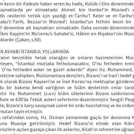
ni kesin bir ifadeyle haber veren bu hadis, Kütüb-i Site dönemind
kaynaklarda yer almaktadır. Ahmet bin Hanbel’in Müsned’i 
is ravilerini tetkik için yazdığı et-Tarihu’l Kebir ve et-Tarihu’s
bu’t-Tarih, Bezzar’ın Müsned’i İstanbul’un fethini kesin bir
if dönemine ait kaynakları olmaktadır. Daha sonraki dönemlerde
 İbni Kayyim’in Mu’cemu’s-Sahabe’si, Hâkim en-Nişaburi’nin Müsd
klardır (Çakan, s.50).
N ASHABI İSTANBUL YOLLARINDA
ranın kesinlikle helak olacağını ve onların hazinelerinin Müs
eleyen, “İstanbul mutlaka fetholunacaktır, O’nu fetheden emi
r. O’nu fetheden asker ne güzel askerdir” diyen Hz. Muhammed,
evletine sahipken, Müslümanlara denizleri, Bizans’ı ve İran’ı hedef 
k olarak Bizans Kayseri’ne ve İran Kisrası’na mektuplar gönderer
Bu bir bakıma kendi varlığının ve İslâm devletinin onlar tar
ir. Hz. Muhammet (s.a.v.) İslâm ülkelerinin Bizans saldırılar
Mute ve 630’da Tebük askeri seferlerini düzenlemiştir. Sevgili P
le, Bizans’a karşı savaşmak üzere bir ordu hazırlatmış ve bu ordu
mutan tayin etmiştir.
 vefatından sonra, Hz. Osman zamanında güçlü bir donanma h
na Muaviye getirilmiştir. Hedef Bizans’ın elinde olan Kıbrıs
lere açılan gazaya çıkan ilk askerler, Allah’ın rahmetine uğraya