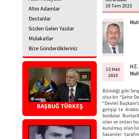
10 Tem 2023
Altın Adamlar
Destanlar
Muh
Sizden Gelen Yazılar
Mülakatlar
Bize Gönderdikleriniz
HZ.
12 Haz
Muh
2023
Bilindiği gibi S
olsa bir “Şehir 
“Devlet Başkanı’
BAŞBUĞ TÜRKEŞ
gelişip te Arabi
buldular. Bunlard
olan ve onları ho
kurulmuş olan İsl
Sasaniler tarafı