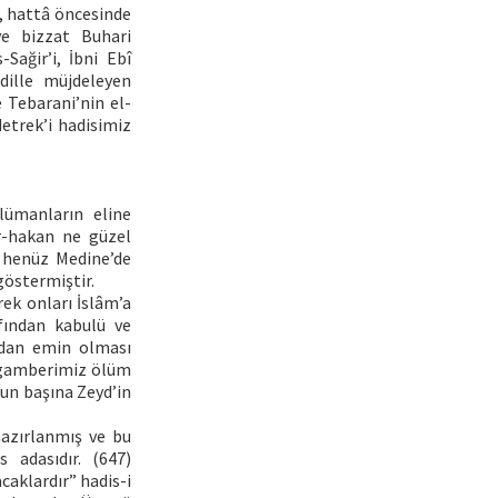
e, hattâ öncesinde
ve bizzat Buhari
-Sağir’i, İbni Ebî
 dille müjdeleyen
 Tebarani’nin el-
etrek’i hadisimiz
lümanların eline
r-hakan ne güzel
 henüz Medine’de
göstermiştir.
ek onları İslâm’a
afından kabulü ve
ından emin olması
eygamberimiz ölüm
nun başına Zeyd’in
azırlanmış ve bu
 adasıdır. (647)
caklardır” hadis-i