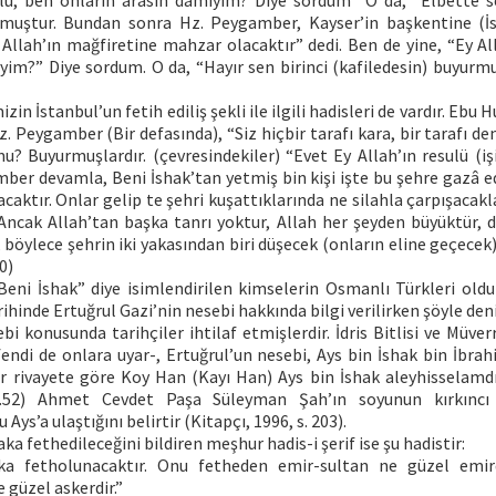
ulü, ben onların arasın damıyım? Diye sordum” O da, “Elbette s
rmuştur. Bundan sonra Hz. Peygamber, Kayser’in başkentine (İs
 Allah’ın mağfiretine mahzar olacaktır” dedi. Ben de yine, “Ey Al
yim?” Diye sordum. O da, “Hayır sen birinci (kafiledesin) buyurmu
n İstanbul’un fetih ediliş şekli ile ilgili hadisleri de vardır. Ebu 
z. Peygamber (Bir defasında), “Siz hiçbir tarafı kara, bir tarafı den
? Buyurmuşlardır. (çevresindekiler) “Evet Ey Allah’ın resulü (işi
ber devamla, Beni İshak’tan yetmiş bin kişi işte bu şehre gazâ e
ktır. Onlar gelip te şehri kuşattıklarında ne silahla çarpışacakla
 Ancak Allah’tan başka tanrı yoktur, Allah her şeyden büyüktür, d
böylece şehrin iki yakasından biri düşecek (onların eline geçecek) t
0)
Beni İshak” diye isimlendirilen kimselerin Osmanlı Türkleri oldukl
hinde Ertuğrul Gazi’nin nesebi hakkında bilgi verilirken şöyle den
bi konusunda tarihçiler ihtilaf etmişlerdir. İdris Bitlisi ve Müver
endi de onlara uyar-, Ertuğrul’un nesebi, Ays bin İshak bin İbra
ir rivayete göre Koy Han (Kayı Han) Ays bin İshak aleyhisselamd
 s.52) Ahmet Cevdet Paşa Süleyman Şah’ın soyunun kırkınc
ys’a ulaştığını belirtir (Kitapçı, 1996, s. 203).
ka fethedileceğini bildiren meşhur hadis-i şerif ise şu hadistir:
ka fetholunacaktır. Onu fetheden emir-sultan ne güzel emird
 güzel askerdir.”