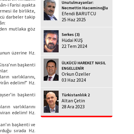
Unutulmayanlar:
ân-i Farisi ayakta
Necmettin Hacıeminoğlu
esi ile birlikte,
Efendi BARUTCU
ncü darbeler takip
25 Haz 2025
ân:
inden mutlaka göz
Serkes (3)
Hüdai KUŞ
22 Tem 2024
Bunun üzerine Hz.
ÜLKÜCÜ HAREKET NASIL
Kisra’nın başkenti
ENGELLENİR
lar:
Orkun Özeller
rın varlıklarını,
03 Haz 2024
virân edelim!” Hz.
ayser’in başkenti
Türkistanlılık 2
Altan Çetin
arın varlıklarını
28 Ara 2023
 viran edelim! Hz.
an’ın başkenti ve
rduğu sırada Hz.