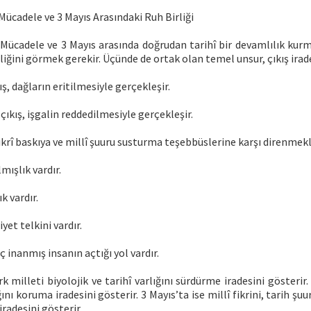
Mücadele ve 3 Mayıs Arasındaki Ruh Birliği
 Mücadele ve 3 Mayıs arasında doğrudan tarihî bir devamlılık kurm
liğini görmek gerekir. Üçünde de ortak olan temel unsur, çıkış irade
ş, dağların eritilmesiyle gerçekleşir.
çıkış, işgalin reddedilmesiyle gerçekleşir.
 fikrî baskıya ve millî şuuru susturma teşebbüslerine karşı direnmekl
mışlık vardır.
k vardır.
et telkini vardır.
 inanmış insanın açtığı yol vardır.
 milleti biyolojik ve tarihî varlığını sürdürme iradesini gösterir.
ını koruma iradesini gösterir. 3 Mayıs’ta ise millî fikrini, tarih ş
radesini gösterir.