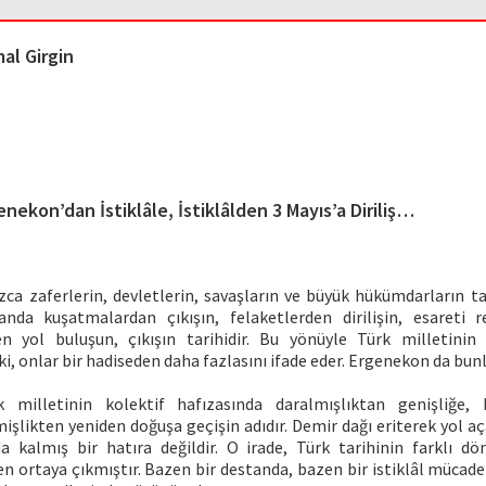
al Girgin
enekon’dan İstiklâle, İstiklâlden 3 Mayıs’a Diriliş…
ızca zaferlerin, devletlerin, savaşların ve büyük hükümdarların tar
nda kuşatmalardan çıkışın, felaketlerden dirilişin, esareti 
n yol buluşun, çıkışın tarihidir. Bu yönüyle Türk milletinin
ki, onlar bir hadiseden daha fazlasını ifade eder. Ergenekon da bunl
 milletinin kolektif hafızasında daralmışlıktan genişliğe,
işlikten yeniden doğuşa geçişin adıdır. Demir dağı eriterek yol aç
a kalmış bir hatıra değildir. O irade, Türk tarihinin farklı dö
n ortaya çıkmıştır. Bazen bir destanda, bazen bir istiklâl mücad