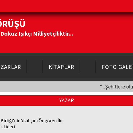
ÖRÜŞÜ
kuz Işıkçı Milliyetçiliktir...
AZARLAR
KİTAPLAR
FOTO GALE
"...Şehitlere öl
YAZAR
Birliği'nin Yıkılışını Öngören İki
k Lideri