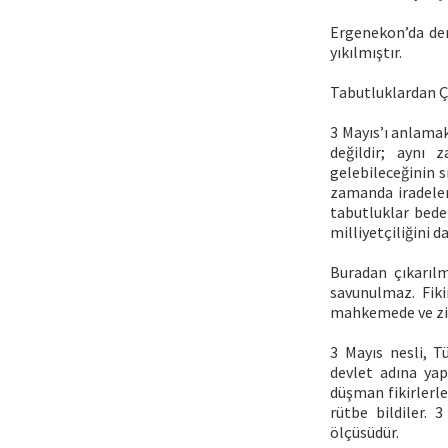
Ergenekon’da demi
yıkılmıştır.
Tabutluklardan Ç
3 Mayıs’ı anlama
değildir; aynı 
gelebileceğinin s
zamanda iradeleri
tabutluklar beden
milliyetçiliğini d
Buradan çıkarılm
savunulmaz. Fikir
mahkemede ve zin
3 Mayıs nesli, T
devlet adına yap
düşman fikirlerle
rütbe bildiler. 
ölçüsüdür.