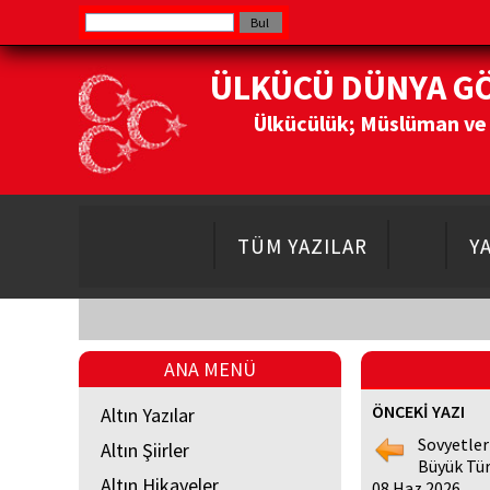
ÜLKÜCÜ DÜNYA G
Ülkücülük; Müslüman ve Do
TÜM YAZILAR
Y
ANA MENÜ
ÖNCEKİ YAZI
Altın Yazılar
Sovyetler 
Altın Şiirler
Büyük Tür
Altın Hikayeler
08 Haz 2026