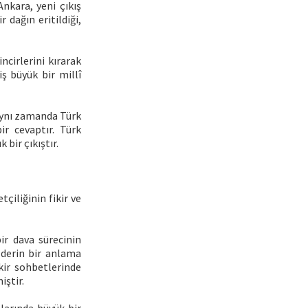
Ankara, yeni çıkış
 dağın eritildiği,
ncirlerini kırarak
iş büyük bir millî
 aynı zamanda Türk
ir cevaptır. Türk
bir çıkıştır.
çiliğinin fikir ve
ir dava sürecinin
a derin bir anlama
ikir sohbetlerinde
iştir.