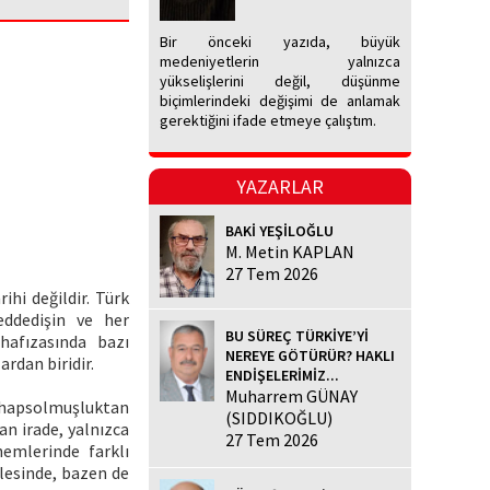
Bir önceki yazıda, büyük
medeniyetlerin yalnızca
yükselişlerini değil, düşünme
biçimlerindeki değişimi de anlamak
gerektiğini ifade etmeye çalıştım.
YAZARLAR
BAKİ YEŞİLOĞLU
M. Metin KAPLAN
27 Tem 2026
ihi değildir. Türk
reddedişin ve her
BU SÜREÇ TÜRKİYE’Yİ
 hafızasında bazı
NEREYE GÖTÜRÜR? HAKLI
ardan biridir.
ENDİŞELERİMİZ...
Muharrem GÜNAY
 hapsolmuşluktan
(SIDDIKOĞLU)
an irade, yalnızca
27 Tem 2026
nemlerinde farklı
elesinde, bazen de