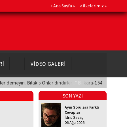
«
Ana Sayfa
» «
İlkelerimiz
»
Rİ
VİDEO GALERİ
üler demeyin. Bilakis Onlar diridirler..." Bakara-154
SON YAZI
Aynı Sorulara Farklı
Cevaplar
İdris Savaş
06 Ağu 2026