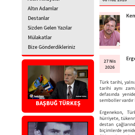
Altın Adamlar
Kem
Destanlar
Sizden Gelen Yazılar
Mülakatlar
Bize Gönderdikleriniz
Erg
27 Nis
2026
Türk tarihi, yaln
tarihi aynı zama
defasında yenide
semboller vardır 
BAŞBUĞ TÜRKEŞ
Ergenekon, Türk
hürriyete, tükenm
destan çağlarınd
biçimlerde yenide