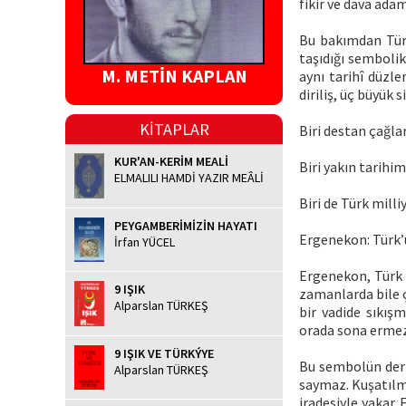
fikir ve dava ada
Bu bakımdan Türk
taşıdığı sembolik
M. METİN KAPLAN
aynı tarihî düzle
diriliş, üç büyük si
KİTAPLAR
Biri destan çağla
KUR'AN-KERİM MEALİ
Biri yakın tarihim
ELMALILI HAMDİ YAZIR MEÂLİ
Biri de Türk milli
PEYGAMBERİMİZİN HAYATI
Ergenekon: Türk’ü
İrfan YÜCEL
Ergenekon, Türk m
9 IŞIK
zamanlarda bile ç
Alparslan TÜRKEŞ
bir vadide sıkışm
orada sona ermez. 
9 IŞIK VE TÜRKÝYE
Bu sembolün derin
Alparslan TÜRKEŞ
saymaz. Kuşatılmış
iradesiyle yakar.