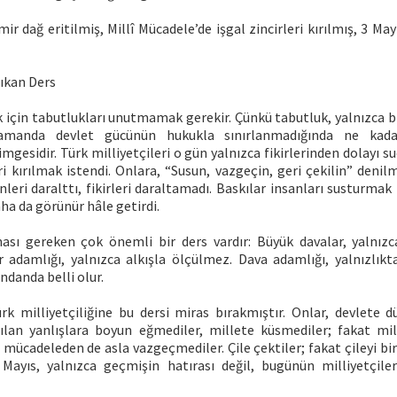
r dağ eritilmiş, Millî Mücadele’de işgal zincirleri kırılmış, 3 May
ıkan Ders
k için tabutlukları unutmamak gerekir. Çünkü tabutluk, yalnızca b
zamanda devlet gücünün hukukla sınırlanmadığında ne kada
imgesidir. Türk milliyetçileri o gün yalnızca fikirlerinden dolayı s
 kırılmak istendi. Onlara, “Susun, vazgeçin, geri çekilin” denil
leri daralttı, fikirleri daraltamadı. Baskılar insanları susturmak 
aha da görünür hâle getirdi.
ası gereken çok önemli bir ders vardır: Büyük davalar, yalnız
 adamlığı, yalnızca alkışla ölçülmez. Dava adamlığı, yalnızlıkta, 
danda belli olur.
ürk milliyetçiliğine bu dersi miras bırakmıştır. Onlar, devlete 
ılan yanlışlara boyun eğmediler, millete küsmediler; fakat mil
 mücadeleden de asla vazgeçmediler. Çile çektiler; fakat çileyi bir
3 Mayıs, yalnızca geçmişin hatırası değil, bugünün milliyetçile