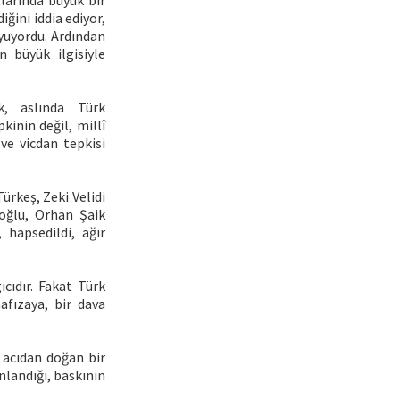
larında büyük bir
iğini iddia ediyor,
yuyordu. Ardından
n büyük ilgisiyle
k, aslında Türk
kinin değil, millî
 ve vicdan tepkisi
ürkeş, Zeki Velidi
oğlu, Orhan Şaik
 hapsedildi, ağır
cıdır. Fakat Türk
afızaya, bir dava
, acıdan doğan bir
nlandığı, baskının