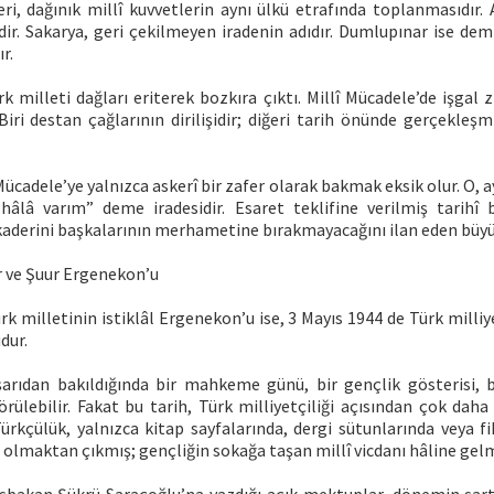
ri, dağınık millî kuvvetlerin aynı ülkü etrafında toplanmasıdır. 
r. Sakarya, geri çekilmeyen iradenin adıdır. Dumlupınar ise demir
r.
 milleti dağları eriterek bozkıra çıktı. Millî Mücadele’de işgal zi
 Biri destan çağlarının dirilişidir; diğeri tarih önünde gerçekleşm
Mücadele’ye yalnızca askerî bir zafer olarak bakmak eksik olur. O,
hâlâ varım” deme iradesidir. Esaret teklifine verilmiş tarihî b
kaderini başkalarının merhametine bırakmayacağını ilan eden büyük 
ir ve Şuur Ergenekon’u
rk milletinin istiklâl Ergenekon’u ise, 3 Mayıs 1944 de Türk milliyet
dur.
şarıdan bakıldığında bir mahkeme günü, bir gençlik gösterisi, b
örülebilir. Fakat bu tarih, Türk milliyetçiliği açısından çok dah
ürkçülük, yalnızca kitap sayfalarında, dergi sütunlarında veya f
 olmaktan çıkmış; gençliğin sokağa taşan millî vicdanı hâline gelm