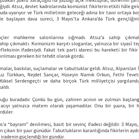
aşbakan Şükrü Saraçoğlu’na yazdığı açık mektuplar, dönemin şart
ğiydi. Atsız, devlet kadrolarında komünist fikirlerin etkili hâle geld
da uyarıyor ve Türk milletinin geleceği adına bir tavır ortaya ko
le başlayan dava süreci, 3 Mayıs’ta Ankara’da Türk gençliğini
ençler mahkeme salonlarına sığmadı. Atsız’a sahip çıkma
sahip çıkmaktı. Komünizm karşıtı sloganlar, yalnızca bir siyasî tep
fleksinin ifadesiydi. Fakat tek parti idaresi bu hareketi bir fikir
tırılması gereken bir tehdit olarak gördü.
alar, baskılar, suçlamalar ve tabutluklar geldi. Atsız, Alparslan T
z Türkkan, Nejdet Sançar, Hüseyin Namık Orkun, Fethi Tevet
ksel Serdengeçti ve daha birçok Türk milliyetçisi yargılandı,
aldı.
luğu buradadır. Çünkü bu gün, zahiren acının ve zulmün başlangı
u acıyı yalnızca matem olarak yaşamadılar. Onu bir şuura, bir h
rdüler.
’a “bayram” denilmesi, basit bir sevinç ifadesi değildir. 3 Mayıs
n çıkan bir şuur günüdür. Tabutlukların karanlığında fikirlerin aydı
 iradenin güçlendiği bir gündür.