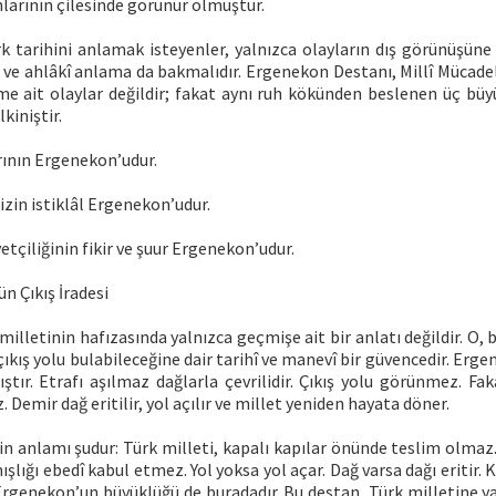
mlarının çilesinde görünür olmuştur.
 tarihini anlamak isteyenler, yalnızca olayların dış görünüşüne d
 ve ahlâkî anlama da bakmalıdır. Ergenekon Destanı, Millî Mücade
me ait olaylar değildir; fakat aynı ruh kökünden beslenen üç büy
lkiniştir.
rının Ergenekon’udur.
izin istiklâl Ergenekon’udur.
yetçiliğinin fikir ve şuur Ergenekon’udur.
n Çıkış İradesi
illetinin hafızasında yalnızca geçmişe ait bir anlatı değildir. O, b
ıkış yolu bulabileceğine dair tarihî ve manevî bir güvencedir. Erge
ıştır. Etrafı aşılmaz dağlarla çevrilidir. Çıkış yolu görünmez. Fa
Demir dağ eritilir, yol açılır ve millet yeniden hayata döner.
 anlamı şudur: Türk milleti, kapalı kapılar önünde teslim olmaz.
lığı ebedî kabul etmez. Yol yoksa yol açar. Dağ varsa dağı eritir. K
 Ergenekon’un büyüklüğü de buradadır. Bu destan, Türk milletine 