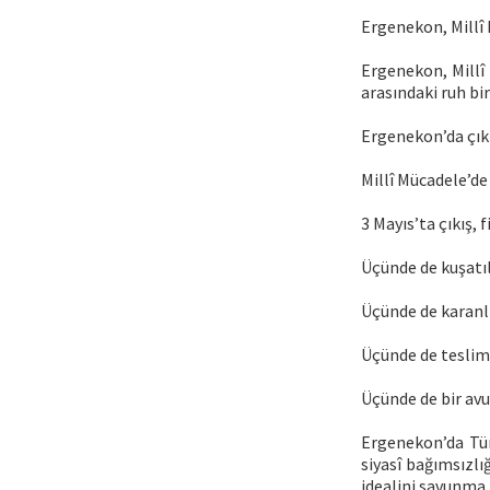
Ergenekon, Millî 
Ergenekon, Millî
arasındaki ruh bir
Ergenekon’da çıkı
Millî Mücadele’de 
3 Mayıs’ta çıkış,
Üçünde de kuşatıl
Üçünde de karanlı
Üçünde de teslimiy
Üçünde de bir avuç
Ergenekon’da Türk
siyasî bağımsızlığ
idealini savunma i