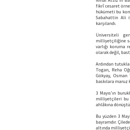
Nihal Atsız’ın B
fikrî cesaret örne
hükümeti bu konu
Sabahattin Ali i
karşılandı.
Üniversiteli g
milliyetçiliğine 
varlığı koruma re
olarak değil, bas
Ardından tutuklam
Togan, Reha Oğu
Gökyay, Osman Yü
baskılara maruz k
3 Mayıs’ın buruk
milliyetçileri b
ahlâkına dönüştü
Bu yüzden 3 Mayıs
bayramdır. Çilede
altında milliyetçi