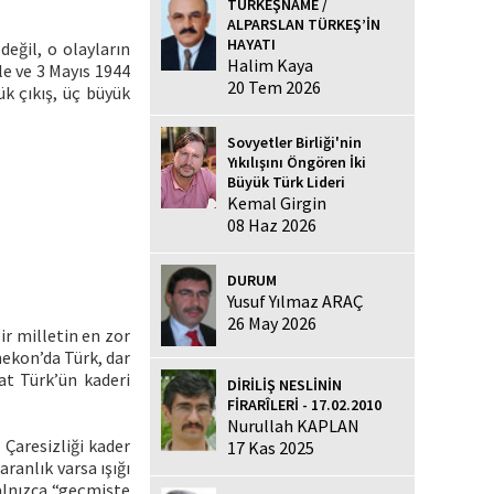
TÜRKEŞNAME /
ALPARSLAN TÜRKEŞ’İN
HAYATI
eğil, o olayların
Halim Kaya
le ve 3 Mayıs 1944
20 Tem 2026
ük çıkış, üç büyük
Sovyetler Birliği'nin
Yıkılışını Öngören İki
Büyük Türk Lideri
Kemal Girgin
08 Haz 2026
DURUM
Yusuf Yılmaz ARAÇ
26 May 2026
ir milletin en zor
nekon’da Türk, dar
kat Türk’ün kaderi
DİRİLİŞ NESLİNİN
FİRARÎLERİ - 17.02.2010
Nurullah KAPLAN
 Çaresizliği kader
17 Kas 2025
aranlık varsa ışığı
yalnızca “geçmişte