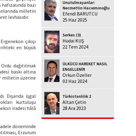
Unutulmayanlar:
n hafızasında bazı
Necmettin Hacıeminoğlu
anlarında milletin
Efendi BARUTCU
ret levhasıdır.
25 Haz 2025
Serkes (3)
Hüdai KUŞ
Ergenekon çıkışı
22 Tem 2024
rihteki en büyük
ÜLKÜCÜ HAREKET NASIL
. Ordu dağıtılmak
ENGELLENİR
desi baskı altına
Orkun Özeller
r milletin üzerine
03 Haz 2024
ı. Dışarıda işgal
Türkistanlılık 2
çokları kurtuluşu
Altan Çetin
ekon iradesi hâlâ
28 Ara 2023
mücadele döneminde
latılması, Erzurum