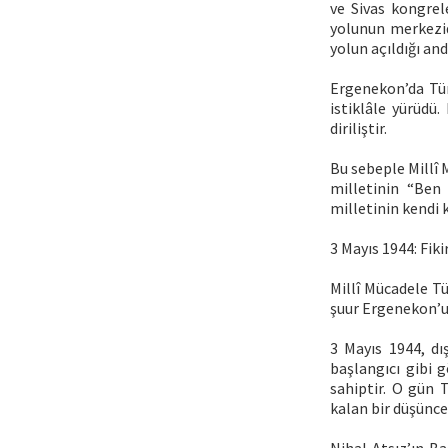
ve Sivas kongrele
yolunun merkezidi
yolun açıldığı andı
Ergenekon’da Türk
istiklâle yürüdü.
diriliştir.
Bu sebeple Millî 
milletinin “Ben 
milletinin kendi 
3 Mayıs 1944: Fik
Millî Mücadele Tü
şuur Ergenekon’u
3 Mayıs 1944, dı
başlangıcı gibi g
sahiptir. O gün T
kalan bir düşünce