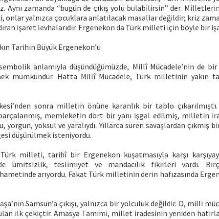
. Aynı zamanda “bugün de çıkış yolu bulabilirsin” der. Milletleri
ki, onlar yalnızca çocuklara anlatılacak masallar değildir; kriz zam
ran işaret levhalarıdır. Ergenekon da Türk milleti için böyle bir işa
akın Tarihin Büyük Ergenekon’u
sembolik anlamıyla düşündüğümüzde, Millî Mücadele’nin de bir 
ek mümkündür. Hatta Millî Mücadele, Türk milletinin yakın ta
si’nden sonra milletin önüne karanlık bir tablo çıkarılmıştı
parçalanmış, memleketin dört bir yanı işgal edilmiş, milletin ira
u, yorgun, yoksul ve yaralıydı. Yıllarca süren savaşlardan çıkmış bi
gesi düşürülmek isteniyordu.
Türk milleti, tarihî bir Ergenekon kuşatmasıyla karşı karşıyayd
ide ümitsizlik, teslimiyet ve mandacılık fikirleri vardı. Bir
hametinde arıyordu. Fakat Türk milletinin derin hafızasında Ergen
a’nın Samsun’a çıkışı, yalnızca bir yolculuk değildir. O, milli 
lan ilk çekiçtir. Amasya Tamimi, millet iradesinin yeniden hatır