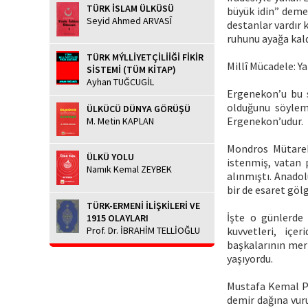
TÜRK İSLAM ÜLKÜSÜ
büyük idin” demez
Seyid Ahmed ARVASÎ
destanlar vardır 
ruhunu ayağa kaldı
TÜRK MÝLLİYETÇİLİİĞİ FİKİR
Millî Mücadele: Y
SİSTEMİ (TÜM KİTAP)
Ayhan TUĞCUGİL
Ergenekon’u bu 
olduğunu söylem
ÜLKÜCÜ DÜNYA GÖRÜŞÜ
Ergenekon’udur.
M. Metin KAPLAN
Mondros Mütareke
ÜLKÜ YOLU
istenmiş, vatan 
Namık Kemal ZEYBEK
alınmıştı. Anadol
bir de esaret göl
TÜRK-ERMENİ İLİŞKİLERİ VE
İşte o günlerde 
1915 OLAYLARI
Prof. Dr. İBRAHİM TELLİOĞLU
kuvvetleri, içer
başkalarının mer
yaşıyordu.
Mustafa Kemal Paş
demir dağına vuru