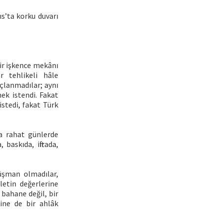
ıs’ta korku duvarı
ir işkence mekânı
r tehlikeli hâle
uçlanmadılar; aynı
mek istendi. Fakat
istedi, fakat Türk
ca rahat günlerde
baskıda, iftirada,
düşman olmadılar,
letin değerlerine
 bahane değil, bir
rine de bir ahlâk