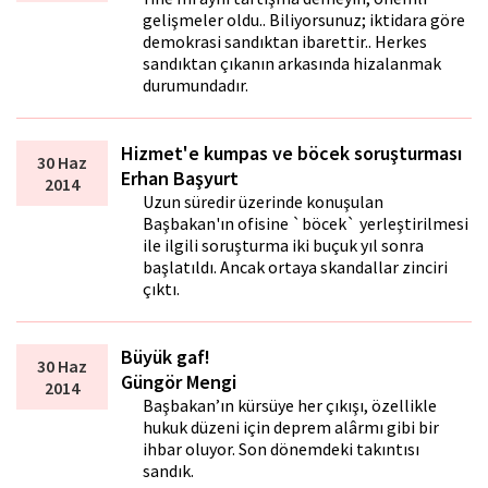
gelişmeler oldu.. Biliyorsunuz; iktidara göre
demokrasi sandıktan ibarettir.. Herkes
sandıktan çıkanın arkasında hizalanmak
durumundadır.
Hizmet'e kumpas ve böcek soruşturması
30 Haz
Erhan Başyurt
2014
Uzun süredir üzerinde konuşulan
Başbakan'ın ofisine `böcek` yerleştirilmesi
ile ilgili soruşturma iki buçuk yıl sonra
başlatıldı. Ancak ortaya skandallar zinciri
çıktı.
Büyük gaf!
30 Haz
Güngör Mengi
2014
Başbakan’ın kürsüye her çıkışı, özellikle
hukuk düzeni için deprem alârmı gibi bir
ihbar oluyor. Son dönemdeki takıntısı
sandık.