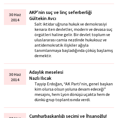
AKP'nin suç ve linç seferberliği
30 Haz
Gültekin Avcı
2014
Salt iktidar uğruna hukuk ve demokrasiyi
kenara iten devletler, modern ve devasa suç
örgütleri haline gelir. Bir devlet toplum ve
uluslararası camia nezdinde hukuksuz ve
antidemokratik ilişkiler ağıyla
tanımlanmaya başladığında çöküş başlamış
demektir.
Adaylık meselesi
30 Haz
Nazlı Ilıcak
2014
Tayyip Erdoğan, “AK Parti’nin, genel başkan
kim olursa olsun yoluna devam edeceği”
mesajını, hem Lyon dönüşü uçakta hem de
dünkü grup toplantısında verdi.
Cumhurbaşkanlığı seçimi ve İhsanoğlu!