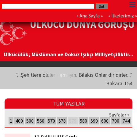
«
Ana Sayfa
» «
İlkelerimiz
»
ÜLKÜCÜ DÜNYA GÖRÜŞÜ
Ülkücülük; Müslüman ve Dokuz Işıkçı Milliyetçiliktir...
"...Şehitlere ölüler demeyin. Bilakis Onlar diridirler..."
Bakara-154
TÜM YAZILAR
Sayfalar »
1
400
500
560
570
578
579
580
590
600
700
744