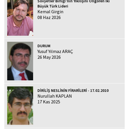
Sovyetler Birliği'nin Yıkılışını Öngören İki
Büyük Türk Lideri
Kemal Girgin
08 Haz 2026
DURUM
Yusuf Yılmaz ARAÇ
26 May 2026
DİRİLİŞ NESLİNİN FİRARÎLERİ - 17.02.2010
Nurullah KAPLAN
17 Kas 2025