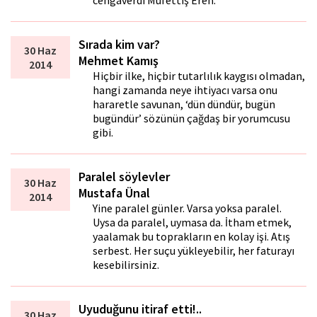
cengâverdi Müfettiş Eren.
Sırada kim var?
30 Haz
Mehmet Kamış
2014
Hiçbir ilke, hiçbir tutarlılık kaygısı olmadan,
hangi zamanda neye ihtiyacı varsa onu
hararetle savunan, ‘dün dündür, bugün
bugündür’ sözünün çağdaş bir yorumcusu
gibi.
Paralel söylevler
30 Haz
Mustafa Ünal
2014
Yine paralel günler. Varsa yoksa paralel.
Uysa da paralel, uymasa da. İtham etmek,
yaftalamak bu toprakların en kolay işi. Atış
serbest. Her suçu yükleyebilir, her faturayı
kesebilirsiniz.
Uyuduğunu itiraf etti!..
30 Haz