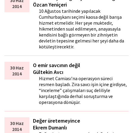
30 Haz
Özcan Yeniçeri
2014
10 Ağustos tarihinde yapılacak
Cumhurbaşkanı seçimi kaosa değil barışa
hizmet etmelidir. Her şeye muktedir,
hikmetinden sual edilmeyen, anayasayla
kendisini bağlı görmeyen bir zihniyetin
devletin tepesine gelmesi her şeyi daha da
kötüleştirecektir.
O emir savcının değil
30 Haz
Gültekin Avcı
2014
Hizmet Camiası’na operasyon süreci
resmen başladı. Zira savcı işin içine girdiyse,
“inceleme” çalışmaları suç deliliyle
karşılaştığında derhal soruşturma ve
operasyona dönüşür.
Değer üretemeyince
30 Haz
Ekrem Dumanlı
2014