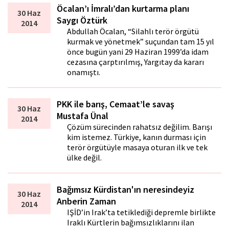
Öcalan’ı İmralı’dan kurtarma planı
30 Haz
Saygı Öztürk
2014
Abdullah Öcalan, “Silahlı terör örgütü
kurmak ve yönetmek” suçundan tam 15 yıl
önce bugün yani 29 Haziran 1999’da idam
cezasına çarptırılmış, Yargıtay da kararı
onamıştı.
PKK ile barış, Cemaat’le savaş
30 Haz
Mustafa Ünal
2014
Çözüm sürecinden rahatsız değilim. Barışı
kim istemez. Türkiye, kanın durması için
terör örgütüyle masaya oturan ilk ve tek
ülke değil.
Bağımsız Kürdistan'ın neresindeyiz
30 Haz
Anberin Zaman
2014
IŞİD’in Irak’ta tetiklediği depremle birlikte
Iraklı Kürtlerin bağımsızlıklarını ilan