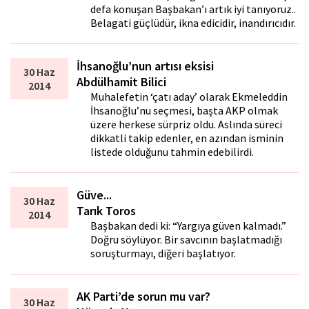
defa konuşan Başbakan’ı artık iyi tanıyoruz..
Belagati güçlüdür, ikna edicidir, inandırıcıdır.
İhsanoğlu’nun artısı eksisi
30 Haz
Abdülhamit Bilici
2014
Muhalefetin ‘çatı aday’ olarak Ekmeleddin
İhsanoğlu’nu seçmesi, başta AKP olmak
üzere herkese sürpriz oldu. Aslında süreci
dikkatli takip edenler, en azından isminin
listede olduğunu tahmin edebilirdi.
Güve...
30 Haz
Tarık Toros
2014
Başbakan dedi ki: “Yargıya güven kalmadı.”
Doğru söylüyor. Bir savcının başlatmadığı
soruşturmayı, diğeri başlatıyor.
AK Parti’de sorun mu var?
30 Haz