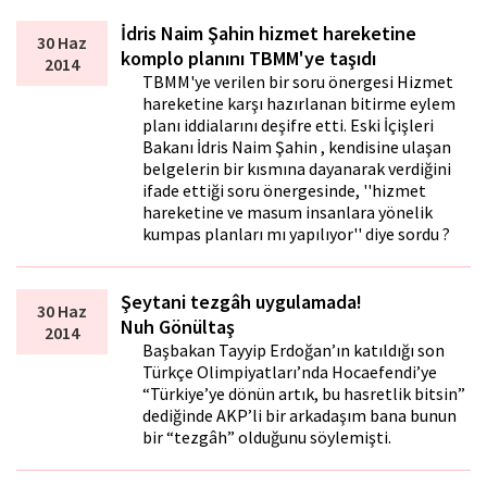
İdris Naim Şahin hizmet hareketine
30 Haz
komplo planını TBMM'ye taşıdı
2014
TBMM'ye verilen bir soru önergesi Hizmet
hareketine karşı hazırlanan bitirme eylem
planı iddialarını deşifre etti. Eski İçişleri
Bakanı İdris Naim Şahin , kendisine ulaşan
belgelerin bir kısmına dayanarak verdiğini
ifade ettiği soru önergesinde, ''hizmet
hareketine ve masum insanlara yönelik
kumpas planları mı yapılıyor'' diye sordu ?
Şeytani tezgâh uygulamada!
30 Haz
Nuh Gönültaş
2014
Başbakan Tayyip Erdoğan’ın katıldığı son
Türkçe Olimpiyatları’nda Hocaefendi’ye
“Türkiye’ye dönün artık, bu hasretlik bitsin”
dediğinde AKP’li bir arkadaşım bana bunun
bir “tezgâh” olduğunu söylemişti.