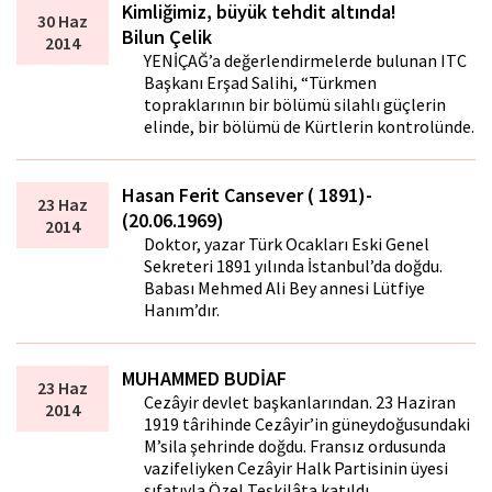
Kimliğimiz, büyük tehdit altında!
30 Haz
Bilun Çelik
2014
YENİÇAĞ’a değerlendirmelerde bulunan ITC
Başkanı Erşad Salihi, “Türkmen
topraklarının bir bölümü silahlı güçlerin
elinde, bir bölümü de Kürtlerin kontrolünde.
Hasan Ferit Cansever ( 1891)-
23 Haz
(20.06.1969)
2014
Doktor, yazar Türk Ocakları Eski Genel
Sekreteri 1891 yılında İstanbul’da doğdu.
Babası Mehmed Ali Bey annesi Lütfiye
Hanım’dır.
MUHAMMED BUDİAF
23 Haz
Cezâyir devlet başkanlarından. 23 Haziran
2014
1919 târihinde Cezâyir’in güneydoğusundaki
M’sila şehrinde doğdu. Fransız ordusunda
vazifeliyken Cezâyir Halk Partisinin üyesi
sıfatıyla Özel Teşkilâta katıldı.