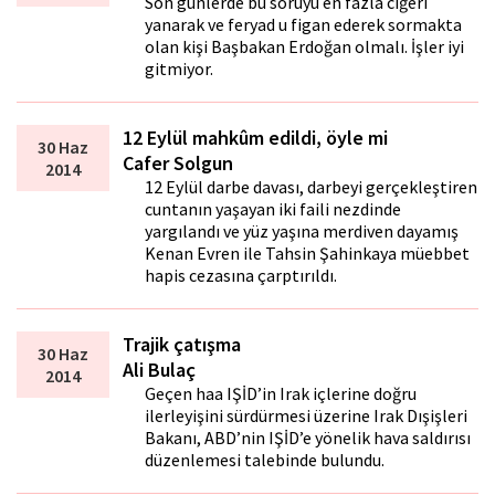
Son günlerde bu soruyu en fazla ciğeri
yanarak ve feryad u figan ederek sormakta
olan kişi Başbakan Erdoğan olmalı. İşler iyi
gitmiyor.
12 Eylül mahkûm edildi, öyle mi
30 Haz
Cafer Solgun
2014
12 Eylül darbe davası, darbeyi gerçekleştiren
cuntanın yaşayan iki faili nezdinde
yargılandı ve yüz yaşına merdiven dayamış
Kenan Evren ile Tahsin Şahinkaya müebbet
hapis cezasına çarptırıldı.
Trajik çatışma
30 Haz
Ali Bulaç
2014
Geçen hafta IŞİD’in Irak içlerine doğru
ilerleyişini sürdürmesi üzerine Irak Dışişleri
Bakanı, ABD’nin IŞİD’e yönelik hava saldırısı
düzenlemesi talebinde bulundu.