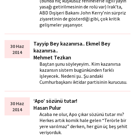
(bunda hiç kuşkusuz rehinelerle ilgili yayın
yasağı getirilmesinin de rolü var) Irak’ta,
ABD Dışişeri Bakanı John Kerry’nin sürpriz
ziyaretinin de gösterdiği gibi, çok kritik
gelişmeler yaşanıyor.
Tayyip Bey kazanırsa.. Ekmel Bey
30 Haz
kazanırsa..
2014
Mehmet Tezkan
Baştan şunu söyleyeyim.. Kim kazanırsa
kazansın sistem bugünkünden farklı
işleyecek.. Nedeni şu.. Şu andaki
Cumhurbaşkanı iktidar partisinin kurucusu.
‘Apo’ sözünü tutar!
30 Haz
Hasan Pulur
2014
Acaba ne olur, Apo çıkar sözünü tutar mı?
Herkes artık komik hale gelen “Terörle bir
yere varılmaz” derken, her gün üç beş şehit
veriyorduk.