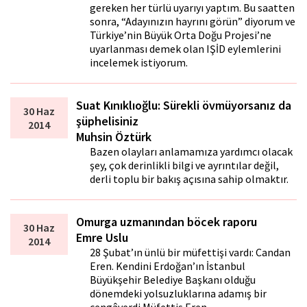
gereken her türlü uyarıyı yaptım. Bu saatten
sonra, “Adayınızın hayrını görün” diyorum ve
Türkiye’nin Büyük Orta Doğu Projesi’ne
uyarlanması demek olan IŞİD eylemlerini
incelemek istiyorum.
Suat Kınıklıoğlu: Sürekli övmüyorsanız da
30 Haz
şüphelisiniz
2014
Muhsin Öztürk
Bazen olayları anlamamıza yardımcı olacak
şey, çok derinlikli bilgi ve ayrıntılar değil,
derli toplu bir bakış açısına sahip olmaktır.
Omurga uzmanından böcek raporu
30 Haz
Emre Uslu
2014
28 Şubat’ın ünlü bir müfettişi vardı: Candan
Eren. Kendini Erdoğan’ın İstanbul
Büyükşehir Belediye Başkanı olduğu
dönemdeki yolsuzluklarına adamış bir