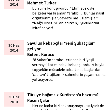
Mehmet Türker
2014
Dün yine konuşuyordu: “Elimizde öyle
belgeler var ki aman Yarabbi… Bunlar nasıl
örgütlenmişler, devlete nasıl sızmışlar”
“Mağduriyetini” anlatırken, uyuduklarını
itiraf ediyor!.
Savulun kebapçılar ‘Yeni Şubatçılar’
30 Haz
geliyor
2014
Bülent Korucu
28 Şubat’ın sembollerinden biri ‘yeşil
sermaye’ listesindeki kebapçılardı. İrticayla
topyekûn mücadele adı altında başlatılan
‘cadı avı’ trajikomik sahnelerin yaşanmasına
yol açıyordu.
Türkiye bağımsız Kürdistan’a hazır mı?
30 Haz
Ruşen Çakır
2014
Her ne kadar bizler konuşmayı kestiysek de