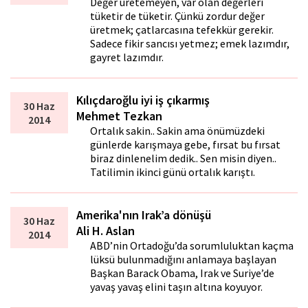
Değer üretemeyen, var olan değerleri
tüketir de tüketir. Çünkü zordur değer
üretmek; çatlarcasına tefekkür gerekir.
Sadece fikir sancısı yetmez; emek lazımdır,
gayret lazımdır.
Kılıçdaroğlu iyi iş çıkarmış
30 Haz
Mehmet Tezkan
2014
Ortalık sakin.. Sakin ama önümüzdeki
günlerde karışmaya gebe, fırsat bu fırsat
biraz dinlenelim dedik.. Sen misin diyen..
Tatilimin ikinci günü ortalık karıştı.
Amerika'nın Irak’a dönüşü
30 Haz
Ali H. Aslan
2014
ABD’nin Ortadoğu’da sorumluluktan kaçma
lüksü bulunmadığını anlamaya başlayan
Başkan Barack Obama, Irak ve Suriye’de
yavaş yavaş elini taşın altına koyuyor.