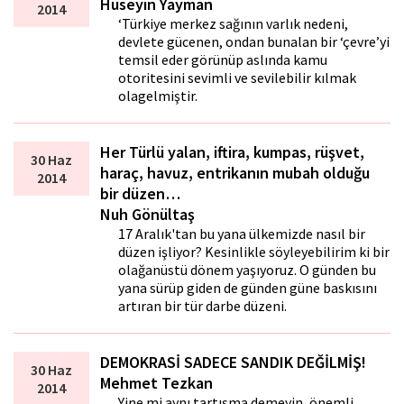
Hüseyin Yayman
2014
‘Türkiye merkez sağının varlık nedeni,
devlete gücenen, ondan bunalan bir ‘çevre’yi
temsil eder görünüp aslında kamu
otoritesini sevimli ve sevilebilir kılmak
olagelmiştir.
Her Türlü yalan, iftira, kumpas, rüşvet,
30 Haz
haraç, havuz, entrikanın mubah olduğu
2014
bir düzen…
Nuh Gönültaş
17 Aralık'tan bu yana ülkemizde nasıl bir
düzen işliyor? Kesinlikle söyleyebilirim ki bir
olağanüstü dönem yaşıyoruz. O günden bu
yana sürüp giden de günden güne baskısını
artıran bir tür darbe düzeni.
DEMOKRASİ SADECE SANDIK DEĞİLMİŞ!
30 Haz
Mehmet Tezkan
2014
Yine mi aynı tartışma demeyin, önemli