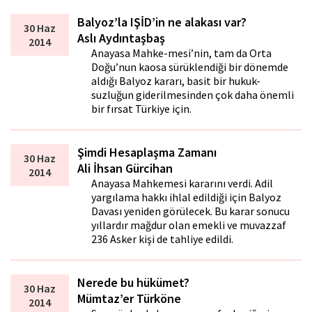
Balyoz’la IŞİD’in ne alakası var?
30 Haz
Aslı Aydıntaşbaş
2014
Anayasa Mahke-mesi’nin, tam da Orta
Doğu’nun kaosa sürüklendiği bir dönemde
aldığı Balyoz kararı, basit bir hukuk-
suzluğun giderilmesinden çok daha önemli
bir fırsat Türkiye için.
Şimdi Hesaplaşma Zamanı
30 Haz
Ali İhsan Gürcihan
2014
Anayasa Mahkemesi kararını verdi. Adil
yargılama hakkı ihlal edildiği için Balyoz
Davası yeniden görülecek. Bu karar sonucu
yıllardır mağdur olan emekli ve muvazzaf
236 Asker kişi de tahliye edildi.
Nerede bu hükümet?
30 Haz
Mümtaz’er Türköne
2014