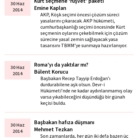
Kürt seçmene ‘rüşvet’ paketi
30 Haz
Emine Kaplan
2014
AKP, Köşk seçimi öncesi çözüm süreci
yasalarını çıkaracak. AKP hükümeti,
cumhurbaşkanlığı seçimi öncesinde Kürt
seçmenin oylarını çekebilmek için çözüm
sürecine yasal zemin sağlayacak yasa
tasarısını TBMM’ye sunmaya hazırlanıyor.
Roma’yı da yaktılar mı?
30 Haz
Bülent Korucu
2014
Başbakan Recep Tayyip Erdoğan’ı
durdurabilene aşk olsun. Devr-i
Hükümeti’nde ne kadar aydınlanmamış olay
varsa yıkabileceğini düşündüğü bir günah
keçisi buldu.
Başbakan hafıza düşmanı
30 Haz
Mehmet Tezkan
2014
Son zamanlarda, her gün iki defa bazen üç