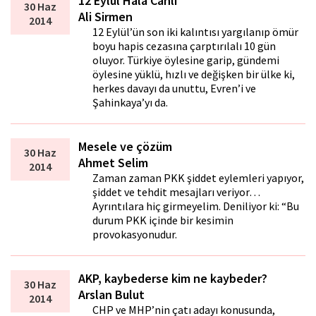
12 Eylül Hâlâ Canlı
30 Haz
Ali Sirmen
2014
12 Eylül’ün son iki kalıntısı yargılanıp ömür
boyu hapis cezasına çarptırılalı 10 gün
oluyor. Türkiye öylesine garip, gündemi
öylesine yüklü, hızlı ve değişken bir ülke ki,
herkes davayı da unuttu, Evren’i ve
Şahinkaya’yı da.
Mesele ve çözüm
30 Haz
Ahmet Selim
2014
Zaman zaman PKK şiddet eylemleri yapıyor,
şiddet ve tehdit mesajları veriyor…
Ayrıntılara hiç girmeyelim. Deniliyor ki: “Bu
durum PKK içinde bir kesimin
provokasyonudur.
AKP, kaybederse kim ne kaybeder?
30 Haz
Arslan Bulut
2014
CHP ve MHP’nin çatı adayı konusunda,