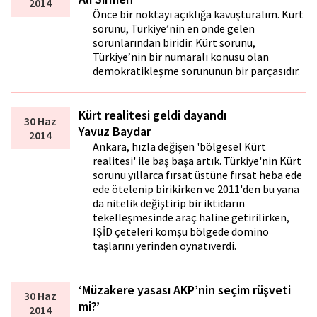
2014
Önce bir noktayı açıklığa kavuşturalım. Kürt
sorunu, Türkiye’nin en önde gelen
sorunlarından biridir. Kürt sorunu,
Türkiye’nin bir numaralı konusu olan
demokratikleşme sorununun bir parçasıdır.
Kürt realitesi geldi dayandı
30 Haz
Yavuz Baydar
2014
Ankara, hızla değişen 'bölgesel Kürt
realitesi' ile baş başa artık. Türkiye'nin Kürt
sorunu yıllarca fırsat üstüne fırsat heba ede
ede ötelenip birikirken ve 2011'den bu yana
da nitelik değiştirip bir iktidarın
tekelleşmesinde araç haline getirilirken,
IŞİD çeteleri komşu bölgede domino
taşlarını yerinden oynatıverdi.
‘Müzakere yasası AKP’nin seçim rüşveti
30 Haz
mi?’
2014