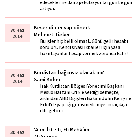
edeceklerine dair spekülasyonlar gün be gün
artıyor.
Keser döner sap döner!.
30 Haz
Mehmet Türker
2014
Bu işler hiç belli olmaz!.. Günü gelir hesabı
sorulur!.. Kendi siyasi ikballeri için yasa
hazırlayanlar hesap vermek zorunda kalır!.
Kürdistan bağımsız olacak mı?
30 Haz
Sami Kohen
2014
Irak Kürdistan Bölgesi Yönetimi Başkanı
Mesud Barzani CNN’e verdiği demeçte,
ardından ABD Dışişleri Bakanı John Kerry ile
Erbil’de yaptığı görüşmede niyetini açıkça
dile getirdi.
‘Apo’ İstedi, Eli Mahkûm...
30 Haz
Ali Sirmen