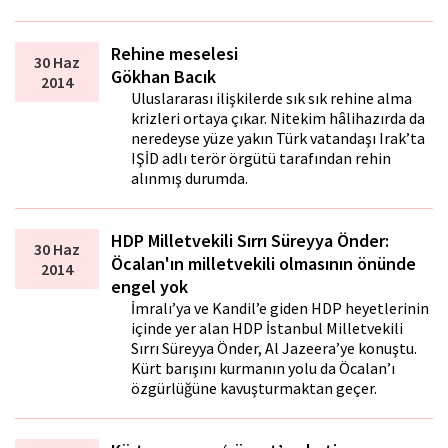
Rehine meselesi
30 Haz
Gökhan Bacık
2014
Uluslararası ilişkilerde sık sık rehine alma
krizleri ortaya çıkar. Nitekim hâlihazırda da
neredeyse yüze yakın Türk vatandaşı Irak’ta
IŞİD adlı terör örgütü tarafından rehin
alınmış durumda.
HDP Milletvekili Sırrı Süreyya Önder:
30 Haz
Öcalan'ın milletvekili olmasının önünde
2014
engel yok
İmralı’ya ve Kandil’e giden HDP heyetlerinin
içinde yer alan HDP İstanbul Milletvekili
Sırrı Süreyya Önder, Al Jazeera’ye konuştu.
Kürt barışını kurmanın yolu da Öcalan’ı
özgürlüğüne kavuşturmaktan geçer.