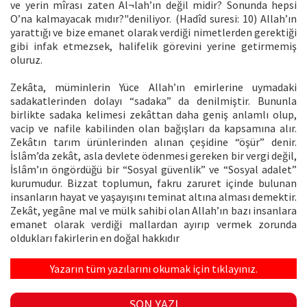
ve yerin mîrası zaten Al¬lah’ın değil midir? Sonunda hepsi
O’na kalmayacak mıdır?"deniliyor. (Hadîd suresi: 10) Allah’ın
yarattığı ve bize emanet olarak verdiği nimetlerden gerektiği
gibi infak etmezsek, halifelik görevini yerine getirmemiş
oluruz.
Zekâta, müminlerin Yüce Allah’ın emirlerine uymadaki
sadakatlerinden dolayı “sadaka” da denilmiştir. Bununla
birlikte sadaka kelimesi zekâttan daha geniş anlamlı olup,
vacip ve nafile kabilinden olan bağışları da kapsamına alır.
Zekâtın tarım ürünlerinden alınan çeşidine “öşür” denir.
İslâm’da zekât, asla devlete ödenmesi gereken bir vergi değil,
İslâm’ın öngördüğü bir “Sosyal güvenlik” ve “Sosyal adalet”
kurumudur. Bizzat toplumun, fakru zaruret içinde bulunan
insanların hayat ve yaşayışını teminat altına alması demektir.
Zekât, yegâne mal ve mülk sahibi olan Allah’ın bazı insanlara
emanet olarak verdiği mallardan ayırıp vermek zorunda
oldukları fakirlerin en doğal hakkıdır
Yazarın tüm yazılarını okumak için tıklayınız.
SON YAZI