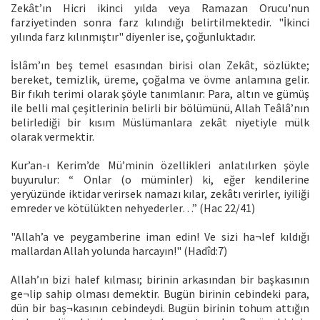
Zekât’ın Hicri ikinci yılda veya Ramazan Orucu'nun
farziyetinden sonra farz kılındığı belirtilmektedir. "İkinci
yılında farz kılınmıştır" diyenler ise, çoğunluktadır.
İslâm’ın beş temel esasından birisi olan Zekât, sözlükte;
bereket, temizlik, üreme, çoğalma ve övme anlamına gelir.
Bir fıkıh terimi olarak şöyle tanımlanır: Para, altın ve gümüş
ile belli mal çeşitlerinin belirli bir bölümünü, Allah Teâlâ’nın
belirlediği bir kısım Müslümanlara zekât niyetiyle mülk
olarak vermektir.
Kur’an-ı Kerim’de Mü’minin özellikleri anlatılırken şöyle
buyurulur: “ Onlar (o müminler) ki, eğer kendilerine
yeryüzünde iktidar verirsek namazı kılar, zekâtı verirler, iyiliği
emreder ve kötülükten nehyederler…” (Hac 22/41)
"Allah’a ve peygamberine iman edin! Ve sizi ha¬lef kıldığı
mallardan Allah yolunda harcayın!" (Hadîd:7)
Allah’ın bizi halef kılması; birinin arkasından bir başkasının
ge¬lip sahip olması demektir. Bugün birinin cebindeki para,
dün bir baş¬kasının cebindeydi. Bugün birinin tohum attığın