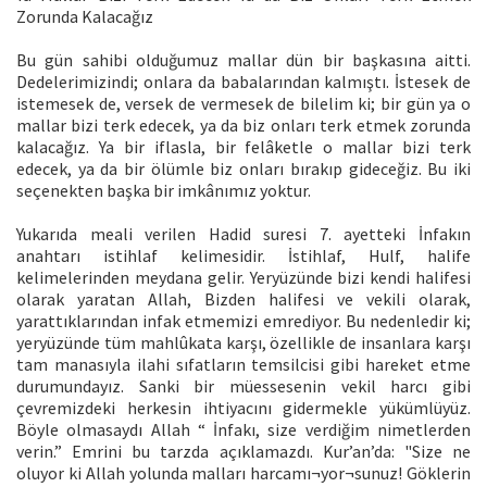
Zorunda Kalacağız
Bu gün sahibi olduğumuz mallar dün bir başkasına aitti.
Dedelerimizindi; onlara da babalarından kalmıştı. İstesek de
istemesek de, versek de vermesek de bilelim ki; bir gün ya o
mallar bizi terk edecek, ya da biz onları terk etmek zorunda
kalacağız. Ya bir iflasla, bir felâketle o mallar bizi terk
edecek, ya da bir ölümle biz onları bırakıp gideceğiz. Bu iki
seçenekten başka bir imkânımız yoktur.
Yukarıda meali verilen Hadid suresi 7. ayetteki İnfakın
anahtarı istihlaf kelimesidir. İstihlaf, Hulf, halife
kelimelerinden meydana gelir. Yeryüzünde bizi kendi halifesi
olarak yaratan Allah, Bizden halifesi ve vekili olarak,
yarattıklarından infak etmemizi emrediyor. Bu nedenledir ki;
yeryüzünde tüm mahlûkata karşı, özellikle de insanlara karşı
tam manasıyla ilahi sıfatların temsilcisi gibi hareket etme
durumundayız. Sanki bir müessesenin vekil harcı gibi
çevremizdeki herkesin ihtiyacını gidermekle yükümlüyüz.
Böyle olmasaydı Allah “ İnfakı, size verdiğim nimetlerden
verin.” Emrini bu tarzda açıklamazdı. Kur’an’da: "Size ne
oluyor ki Allah yolunda malları harcamı¬yor¬sunuz! Göklerin