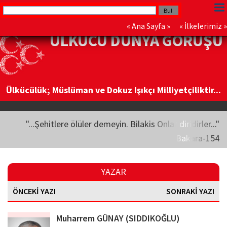
«
Ana Sayfa
» «
İlkelerimiz
»
ÜLKÜCÜ DÜNYA GÖRÜŞÜ
Ülkücülük; Müslüman ve Dokuz Işıkçı Milliyetçiliktir...
"...Şehitlere ölüler demeyin. Bilakis Onlar diridirler..."
Bakara-154
YAZAR
ÖNCEKİ YAZI
SONRAKİ YAZI
Muharrem GÜNAY (SIDDIKOĞLU)