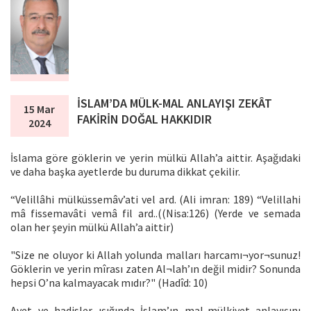
İSLAM’DA MÜLK-MAL ANLAYIŞI ZEKÂT
15 Mar
FAKİRİN DOĞAL HAKKIDIR
2024
İslama göre göklerin ve yerin mülkü Allah’a aittir. Aşağıdaki
ve daha başka ayetlerde bu duruma dikkat çekilir.
“Velillâhi mülküssemâv’ati vel ard. (Ali imran: 189) “Velillahi
mâ fissemavâti vemâ fil ard..((Nisa:126) (Yerde ve semada
olan her şeyin mülkü Allah’a aittir)
"Size ne oluyor ki Allah yolunda malları harcamı¬yor¬sunuz!
Göklerin ve yerin mîrası zaten Al¬lah’ın değil midir? Sonunda
hepsi O’na kalmayacak mıdır?" (Hadîd: 10)
Ayet ve hadisler ışığında İslam’ın mal-mülkiyet anlayışını