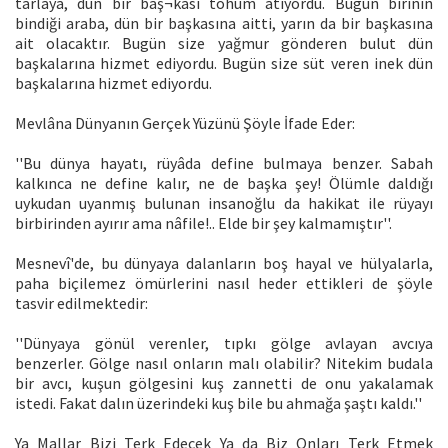
tarlaya, dün bir baş¬kası tohum atıyordu. Bugün birinin
bindiği araba, dün bir başkasına aitti, yarın da bir başkasına
ait olacaktır. Bugün size yağmur gönderen bulut dün
başkalarına hizmet ediyordu. Bugün size süt veren inek dün
başkalarına hizmet ediyordu.
Mevlâna Dünyanın Gerçek Yüzünü Şöyle İfade Eder:
''Bu dünya hayatı, rüyâda define bulmaya benzer. Sabah
kalkınca ne define kalır, ne de başka şey! Ölümle daldığı
uykudan uyanmış bulunan insanoğlu da hakikat ile rüyayı
birbirinden ayırır ama nâfile!.. Elde bir şey kalmamıştır''.
Mesnevî'de, bu dünyaya dalanların boş hayal ve hülyalarla,
paha biçilemez ömürlerini nasıl heder ettikleri de şöyle
tasvir edilmektedir:
''Dünyaya gönül verenler, tıpkı gölge avlayan avcıya
benzerler. Gölge nasıl onların malı olabilir? Nitekim budala
bir avcı, kuşun gölgesini kuş zannetti de onu yakalamak
istedi. Fakat dalın üzerindeki kuş bile bu ahmağa şaştı kaldı.''
Ya Mallar Bizi Terk Edecek Ya da Biz Onları Terk Etmek