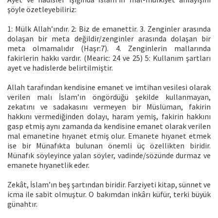
şöyle özetleyebiliriz:
1: Mülk Allah’ındır. 2: Biz de emanettir. 3. Zenginler arasında
dolaşan bir meta değildir/zenginler arasında dolaşan bir
meta olmamalıdır (Haşr:7). 4. Zenginlerin mallarında
fakirlerin hakkı vardır. (Mearic: 24 ve 25) 5: Kullanım şartları
ayet ve hadislerde belirtilmiştir.
Allah tarafından kendisine emanet ve imtihan vesilesi olarak
verilen malı İslam’ın öngördüğü şekilde kullanmayan,
zekatını ve sadakasını vermeyen bir Müslüman, fakirin
hakkını vermediğinden dolayı, haram yemiş, fakirin hakkını
gasp etmiş aynı zamanda da kendisine emanet olarak verilen
mal emanetine hıyanet etmiş olur. Emanete hıyanet etmek
ise bir Münafıkta bulunan önemli üç özellikten biridir.
Münafık söyleyince yalan söyler, vadinde/sözünde durmaz ve
emanete hıyanetlik eder.
Zekât, İslam’ın beş şartından biridir. Farziyeti kitap, sünnet ve
icma ile sabit olmuştur. O bakımdan inkârı küfür, terki büyük
günahtır.