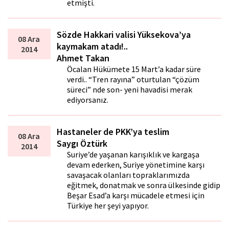
etmişti.
Sözde Hakkari valisi Yüksekova’ya
08 Ara
kaymakam atadı!..
2014
Ahmet Takan
Öcalan Hükümete 15 Mart’a kadar süre
verdi.. “Tren rayına” oturtulan “çözüm
süreci” nde son- yeni havadisi merak
ediyorsanız.
Hastaneler de PKK’ya teslim
08 Ara
Saygı Öztürk
2014
Suriye’de yaşanan karışıklık ve kargaşa
devam ederken, Suriye yönetimine karşı
savaşacak olanları topraklarımızda
eğitmek, donatmak ve sonra ülkesinde gidip
Beşar Esad’a karşı mücadele etmesi için
Türkiye her şeyi yapıyor.