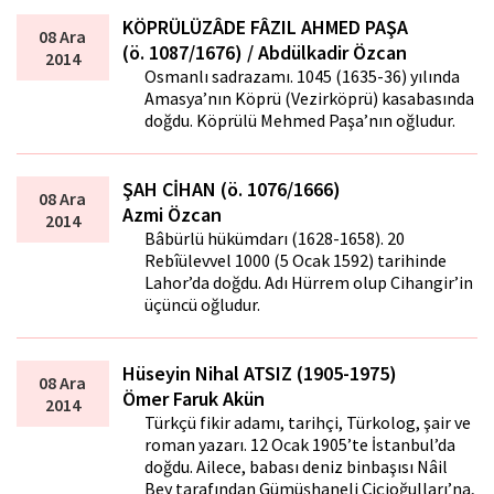
KÖPRÜLÜZÂDE FÂZIL AHMED PAŞA
08 Ara
(ö. 1087/1676) / Abdülkadir Özcan
2014
Osmanlı sadrazamı. 1045 (1635-36) yılında
Amasya’nın Köprü (Vezirköprü) kasabasında
doğdu. Köprülü Mehmed Paşa’nın oğludur.
ŞAH CİHAN (ö. 1076/1666)
08 Ara
Azmi Özcan
2014
Bâbürlü hükümdarı (1628-1658). 20
Rebîülevvel 1000 (5 Ocak 1592) tarihinde
Lahor’da doğdu. Adı Hürrem olup Cihangir’in
üçüncü oğludur.
Hüseyin Nihal ATSIZ (1905-1975)
08 Ara
Ömer Faruk Akün
2014
Türkçü fikir adamı, tarihçi, Türkolog, şair ve
roman yazarı. 12 Ocak 1905’te İstanbul’da
doğdu. Ailece, babası deniz binbaşısı Nâil
Bey tarafından Gümüşhaneli Çiftçioğulları’na,