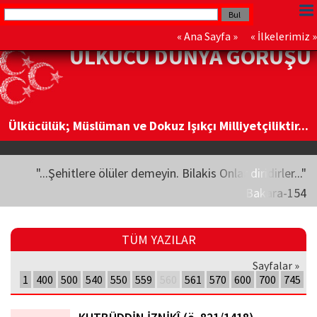
«
Ana Sayfa
» «
İlkelerimiz
»
ÜLKÜCÜ DÜNYA GÖRÜŞÜ
Ülkücülük; Müslüman ve Dokuz Işıkçı Milliyetçiliktir...
"...Şehitlere ölüler demeyin. Bilakis Onlar diridirler..."
Bakara-154
TÜM YAZILAR
Sayfalar »
1
400
500
540
550
559
560
561
570
600
700
745