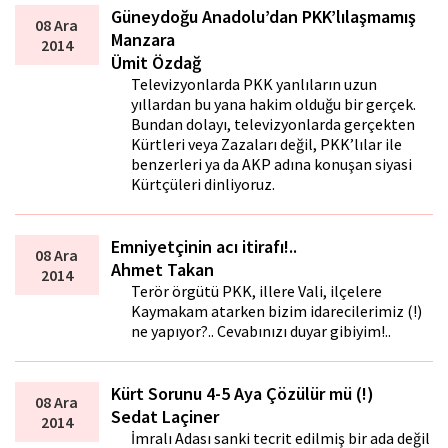
Güneydoğu Anadolu’dan PKK’lılaşmamış
08 Ara
Manzara
2014
Ümit Özdağ
Televizyonlarda PKK yanlıların uzun
yıllardan bu yana hakim olduğu bir gerçek.
Bundan dolayı, televizyonlarda gerçekten
Kürtleri veya Zazaları değil, PKK’lılar ile
benzerleri ya da AKP adına konuşan siyasi
Kürtçüleri dinliyoruz.
Emniyetçinin acı itirafı!..
08 Ara
Ahmet Takan
2014
Terör örgütü PKK, illere Vali, ilçelere
Kaymakam atarken bizim idarecilerimiz (!)
ne yapıyor?.. Cevabınızı duyar gibiyim!..
Kürt Sorunu 4-5 Aya Çözülür mü (!)
08 Ara
Sedat Laçiner
2014
İmralı Adası sanki tecrit edilmiş bir ada değil