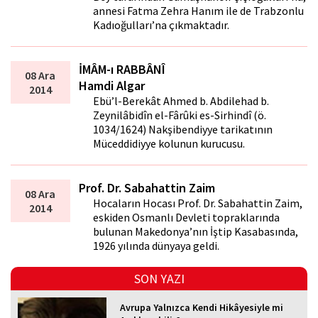
annesi Fatma Zehra Hanım ile de Trabzonlu
Kadıoğulları’na çıkmaktadır.
İMÂM-ı RABBÂNÎ
08 Ara
Hamdi Algar
2014
Ebü’l-Berekât Ahmed b. Abdilehad b.
Zeynilâbidîn el-Fârûki es-Sirhindî (ö.
1034/1624) Nakşibendiyye tarikatının
Müceddidiyye kolunun kurucusu.
Prof. Dr. Sabahattin Zaim
08 Ara
Hocaların Hocası Prof. Dr. Sabahattin Zaim,
2014
eskiden Osmanlı Devleti topraklarında
bulunan Makedonya’nın İştip Kasabasında,
1926 yılında dünyaya geldi.
SON YAZI
Avrupa Yalnızca Kendi Hikâyesiyle mi