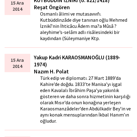
KUTBÜDDİN İZNİKÎ (ö. 821/1418)
15 Ara
Reşat Öngören
2014
Osmanlı âlimi ve mutasavvıfı.
Kutbüddinzâde diye tanınan oğlu Mehmed
İznikî’nin İhticâcu Âdem ma?a Mûsâ ?
aleyhime’s-selâm adlı risâlesindeki bir
kaydından (Süleymaniye Ktp.
Yakup Kadri KARAOSMANOĞLU (1889-
15 Ara
1974)
2014
Nazım H. Polat
Türk edip ve diplomatı. 27 Mart 1889’da
Kahire’de doğdu. 1833’te Manisa’yı işgal
eden Kavalalı İbrâhim Paşa’ya yakınlık
gösteren ve daha sonra hizmetinin karşılığı
olarak Mısır’da onun konağına yerleşen
Karaosmanzâdeler’den Abdülkadir Bey’in ve
aynı konak mensuplarından İkbal Hanım’ın
oğludur.