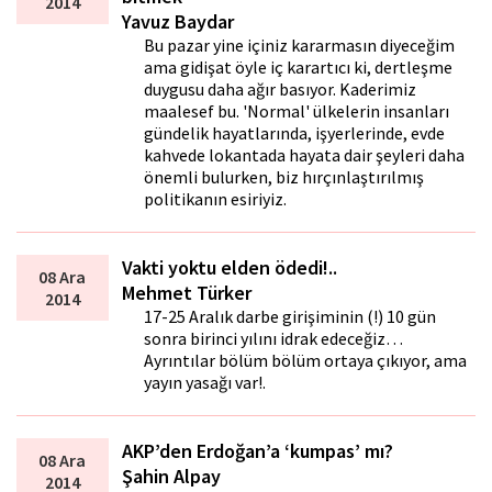
2014
Yavuz Baydar
Bu pazar yine içiniz kararmasın diyeceğim
ama gidişat öyle iç karartıcı ki, dertleşme
duygusu daha ağır basıyor. Kaderimiz
maalesef bu. 'Normal' ülkelerin insanları
gündelik hayatlarında, işyerlerinde, evde
kahvede lokantada hayata dair şeyleri daha
önemli bulurken, biz hırçınlaştırılmış
politikanın esiriyiz.
Vakti yoktu elden ödedi!..
08 Ara
Mehmet Türker
2014
17-25 Aralık darbe girişiminin (!) 10 gün
sonra birinci yılını idrak edeceğiz…
Ayrıntılar bölüm bölüm ortaya çıkıyor, ama
yayın yasağı var!.
AKP’den Erdoğan’a ‘kumpas’ mı?
08 Ara
Şahin Alpay
2014