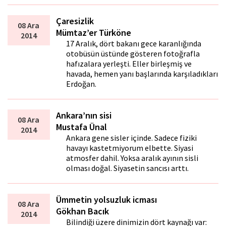
Çaresizlik
08 Ara
Mümtaz’er Türköne
2014
17 Aralık, dört bakanı gece karanlığında
otobüsün üstünde gösteren fotoğrafla
hafızalara yerleşti. Eller birleşmiş ve
havada, hemen yanı başlarında karşıladıkları
Erdoğan.
Ankara’nın sisi
08 Ara
Mustafa Ünal
2014
Ankara gene sisler içinde. Sadece fiziki
havayı kastetmiyorum elbette. Siyasi
atmosfer dahil. Yoksa aralık ayının sisli
olması doğal. Siyasetin sancısı arttı.
Ümmetin yolsuzluk icması
08 Ara
Gökhan Bacık
2014
Bilindiği üzere dinimizin dört kaynağı var: