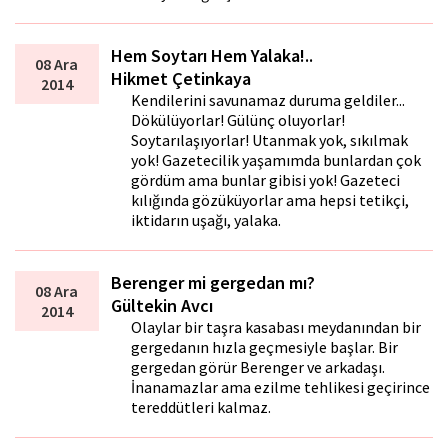
Hem Soytarı Hem Yalaka!..
08 Ara
Hikmet Çetinkaya
2014
Kendilerini savunamaz duruma geldiler...
Dökülüyorlar! Gülünç oluyorlar!
Soytarılaşıyorlar! Utanmak yok, sıkılmak
yok! Gazetecilik yaşamımda bunlardan çok
gördüm ama bunlar gibisi yok! Gazeteci
kılığında gözüküyorlar ama hepsi tetikçi,
iktidarın uşağı, yalaka.
Berenger mi gergedan mı?
08 Ara
Gültekin Avcı
2014
Olaylar bir taşra kasabası meydanından bir
gergedanın hızla geçmesiyle başlar. Bir
gergedan görür Berenger ve arkadaşı.
İnanamazlar ama ezilme tehlikesi geçirince
tereddütleri kalmaz.