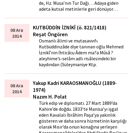
de, Hz. Musa’nın Tur Dağı… Adaya giden
adeta kutsal metinlerle geri dönüyor…
KUTBÜDDİN İZNİKÎ (ö. 821/1418)
08 Ara
Reşat Öngören
2014
Osmanlı âlimi ve mutasavvıfı.
Kutbüddinzâde diye tanınan oğlu Mehmed
İznikî’nin İhticâcu Âdem ma?a Mûsâ ?
aleyhime’s-selâm adlı risâlesindeki bir
kaydından (Süleymaniye Ktp.
Yakup Kadri KARAOSMANOĞLU (1889-
08 Ara
1974)
2014
Nazım H. Polat
Türk edip ve diplomatı. 27 Mart 1889’da
Kahire’de doğdu. 1833’te Manisa’yı işgal
eden Kavalalı İbrâhim Paşa’ya yakınlık
gösteren ve daha sonra hizmetinin karşılığı
olarak Mısır’da onun konağına yerleşen
Karaosmanzâdeler’den Abdülkadir Bey’in ve