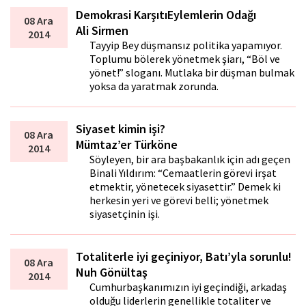
Demokrasi KarşıtıEylemlerin Odağı
08 Ara
Ali Sirmen
2014
Tayyip Bey düşmansız politika yapamıyor.
Toplumu bölerek yönetmek şiarı, “Böl ve
yönet!” sloganı. Mutlaka bir düşman bulmak
yoksa da yaratmak zorunda.
Siyaset kimin işi?
08 Ara
Mümtaz’er Türköne
2014
Söyleyen, bir ara başbakanlık için adı geçen
Binali Yıldırım: “Cemaatlerin görevi irşat
etmektir, yönetecek siyasettir.” Demek ki
herkesin yeri ve görevi belli; yönetmek
siyasetçinin işi.
Totaliterle iyi geçiniyor, Batı’yla sorunlu!
08 Ara
Nuh Gönültaş
2014
Cumhurbaşkanımızın iyi geçindiği, arkadaş
olduğu liderlerin genellikle totaliter ve