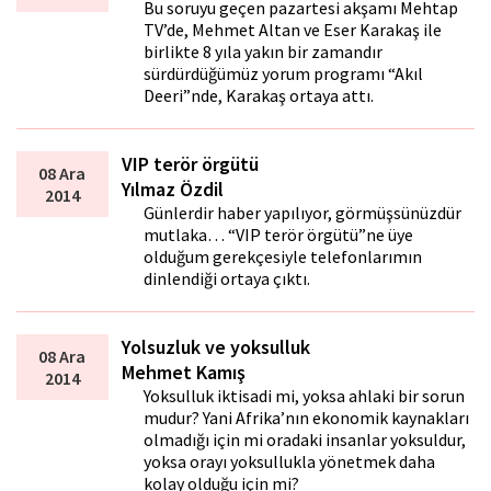
Bu soruyu geçen pazartesi akşamı Mehtap
TV’de, Mehmet Altan ve Eser Karakaş ile
birlikte 8 yıla yakın bir zamandır
sürdürdüğümüz yorum programı “Akıl
Defteri”nde, Karakaş ortaya attı.
VIP terör örgütü
08 Ara
Yılmaz Özdil
2014
Günlerdir haber yapılıyor, görmüşsünüzdür
mutlaka… “VIP terör örgütü”ne üye
olduğum gerekçesiyle telefonlarımın
dinlendiği ortaya çıktı.
Yolsuzluk ve yoksulluk
08 Ara
Mehmet Kamış
2014
Yoksulluk iktisadi mi, yoksa ahlaki bir sorun
mudur? Yani Afrika’nın ekonomik kaynakları
olmadığı için mi oradaki insanlar yoksuldur,
yoksa orayı yoksullukla yönetmek daha
kolay olduğu için mi?