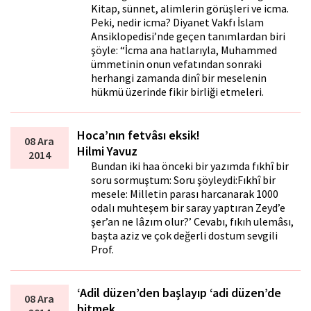
Kitap, sünnet, alimlerin görüşleri ve icma.
Peki, nedir icma? Diyanet Vakfı İslam
Ansiklopedisi’nde geçen tanımlardan biri
şöyle: “İcma ana hatlarıyla, Muhammed
ümmetinin onun vefatından sonraki
herhangi zamanda dinî bir meselenin
hükmü üzerinde fikir birliği etmeleri.
Hoca’nın fetvâsı eksik!
08 Ara
Hilmi Yavuz
2014
Bundan iki hafta önceki bir yazımda fıkhî bir
soru sormuştum: Soru şöyleydi:Fıkhî bir
mesele: Milletin parası harcanarak 1000
odalı muhteşem bir saray yaptıran Zeyd’e
şer’an ne lâzım olur?’ Cevabı, fıkıh ulemâsı,
başta aziz ve çok değerli dostum sevgili
Prof.
‘Adil düzen’den başlayıp ‘adi düzen’de
08 Ara
bitmek