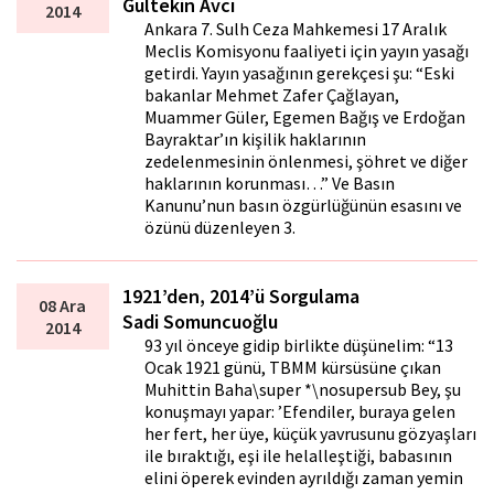
Gültekin Avcı
2014
Ankara 7. Sulh Ceza Mahkemesi 17 Aralık
Meclis Komisyonu faaliyeti için yayın yasağı
getirdi. Yayın yasağının gerekçesi şu: “Eski
bakanlar Mehmet Zafer Çağlayan,
Muammer Güler, Egemen Bağış ve Erdoğan
Bayraktar’ın kişilik haklarının
zedelenmesinin önlenmesi, şöhret ve diğer
haklarının korunması…” Ve Basın
Kanunu’nun basın özgürlüğünün esasını ve
özünü düzenleyen 3.
1921’den, 2014’ü Sorgulama
08 Ara
Sadi Somuncuoğlu
2014
93 yıl önceye gidip birlikte düşünelim: “13
Ocak 1921 günü, TBMM kürsüsüne çıkan
Muhittin Baha\super *\nosupersub Bey, şu
konuşmayı yapar: ’Efendiler, buraya gelen
her fert, her üye, küçük yavrusunu gözyaşları
ile bıraktığı, eşi ile helalleştiği, babasının
elini öperek evinden ayrıldığı zaman yemin