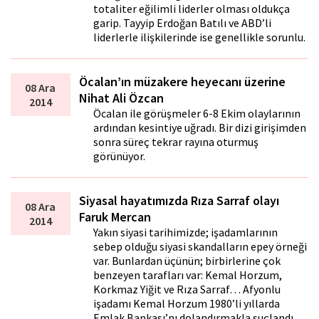
totaliter eğilimli liderler olması oldukça
garip. Tayyip Erdoğan Batılı ve ABD’li
liderlerle ilişkilerinde ise genellikle sorunlu.
Öcalan’ın müzakere heyecanı üzerine
08 Ara
Nihat Ali Özcan
2014
Öcalan ile görüşmeler 6-8 Ekim olaylarının
ardından kesintiye uğradı. Bir dizi girişimden
sonra süreç tekrar rayına oturmuş
görünüyor.
Siyasal hayatımızda Rıza Sarraf olayı
08 Ara
Faruk Mercan
2014
Yakın siyasi tarihimizde; işadamlarının
sebep olduğu siyasi skandalların epey örneği
var. Bunlardan üçünün; birbirlerine çok
benzeyen tarafları var: Kemal Horzum,
Korkmaz Yiğit ve Rıza Sarraf… Afyonlu
işadamı Kemal Horzum 1980’li yıllarda
Emlak Bankası’nı dolandırmakla suçlandı.