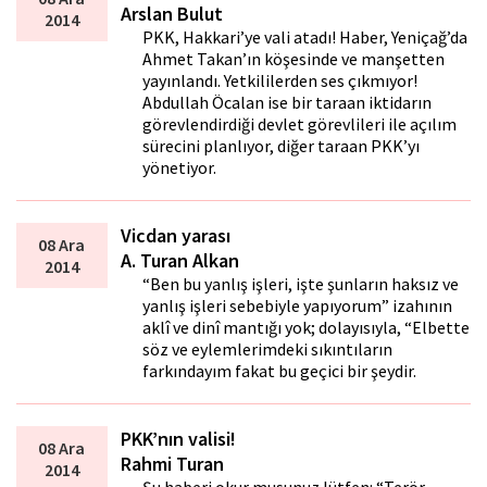
Arslan Bulut
2014
PKK, Hakkari’ye vali atadı! Haber, Yeniçağ’da
Ahmet Takan’ın köşesinde ve manşetten
yayınlandı. Yetkililerden ses çıkmıyor!
Abdullah Öcalan ise bir taraftan iktidarın
görevlendirdiği devlet görevlileri ile açılım
sürecini planlıyor, diğer taraftan PKK’yı
yönetiyor.
Vicdan yarası
08 Ara
A. Turan Alkan
2014
“Ben bu yanlış işleri, işte şunların haksız ve
yanlış işleri sebebiyle yapıyorum” izahının
aklî ve dinî mantığı yok; dolayısıyla, “Elbette
söz ve eylemlerimdeki sıkıntıların
farkındayım fakat bu geçici bir şeydir.
PKK’nın valisi!
08 Ara
Rahmi Turan
2014