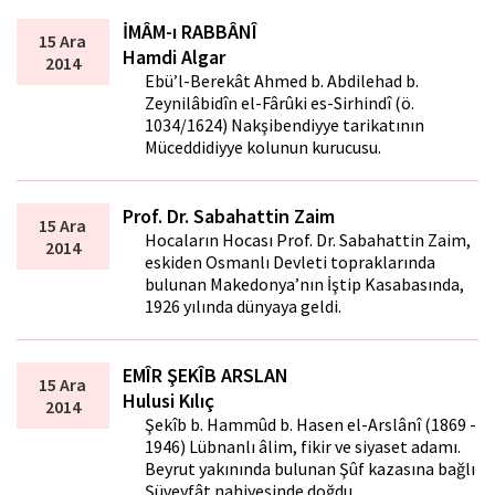
İMÂM-ı RABBÂNÎ
15 Ara
Hamdi Algar
2014
Ebü’l-Berekât Ahmed b. Abdilehad b.
Zeynilâbidîn el-Fârûki es-Sirhindî (ö.
1034/1624) Nakşibendiyye tarikatının
Müceddidiyye kolunun kurucusu.
Prof. Dr. Sabahattin Zaim
15 Ara
Hocaların Hocası Prof. Dr. Sabahattin Zaim,
2014
eskiden Osmanlı Devleti topraklarında
bulunan Makedonya’nın İştip Kasabasında,
1926 yılında dünyaya geldi.
EMÎR ŞEKÎB ARSLAN
15 Ara
Hulusi Kılıç
2014
Şekîb b. Hammûd b. Hasen el-Arslânî (1869 -
1946) Lübnanlı âlim, fikir ve siyaset adamı.
Beyrut yakınında bulunan Şûf kazasına bağlı
Şüveyfât nahiyesinde doğdu.