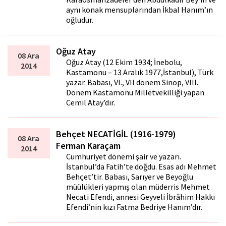
aynı konak mensuplarından İkbal Hanım’ın
oğludur.
Oğuz Atay
08 Ara
Oğuz Atay (12 Ekim 1934; İnebolu,
2014
Kastamonu – 13 Aralık 1977,İstanbul), Türk
yazar. Babası, VI., VII dönem Sinop, VIII.
Dönem Kastamonu Milletvekilliği yapan
Cemil Atay’dır.
Behçet NECATİGİL (1916-1979)
08 Ara
Ferman Karaçam
2014
Cumhuriyet dönemi şair ve yazarı.
İstanbul’da Fatih’te doğdu. Esas adı Mehmet
Behçet’tir. Babası, Sarıyer ve Beyoğlu
müftülükleri yapmış olan müderris Mehmet
Necati Efendi, annesi Geyveli İbrâhim Hakkı
Efendi’nin kızı Fatma Bedriye Hanım’dır.