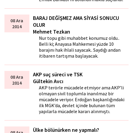
BARAJ DEĞİŞMEZ AMA SİYASİ SONUCU
08 Ara
OLUR
2014
Mehmet Tezkan
Nur topu gibi muhabbet konumuz oldu..
Belli ki; Anayasa Mahkemesi yüzde 10
barajını hak ihlali sayacak.. Saydığı andan
itibaren tartışma başlayacak.
AKP suç süreci ve TSK
08 Ara
Gültekin Avcı
2014
AKP terörle mücadele etmiyor ama AKP’li
olmayan sivil toplumla inanılmaz bir
mücadele veriyor. Erdoğan başkanlığındaki
ilk MGK’da, devlet içinde bulunan tüm
yapılarla mücadele kararı alınmıştı.
Ülke bölünürken ne yapmalı?
08 Ara