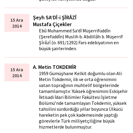
Şeyh SA‘DÎ-i ŞÎRÂZÎ
15 Ara
Mustafa Çiçekler
2014
Ebû Muhammed Sa‘dî Müşerrifüddîn
(Şerefüddîn) Muslih b. Abdillâh b. Müşerrif
Şîrâzî (ö. 691/1292) Fars edebiyatının en
büyük şairlerinden.
A. Metin TOKDEMİR
15 Ara
1959 Gümüşhane Kelkit doğumlu olan Ali
2014
Metin Tokdemir, ilk ve orta öğrenimini
vatan toprağının muhtelif bölgelerinde
tamamlamıştır. Yüksek öğrenimini Eskişehir
İktisadi İdari Bilimler Fakültesi İşletme
Bölümü’nde tamamlayan Tokdemir, yüksek
tahsilini sürdürdüğü yıllar boyunca Ülkücü
hareketin pek çok kademesinde yaptığı
görevlerle Türk milliyetçiliğine büyük
hizmetlerde bulunmuştur.