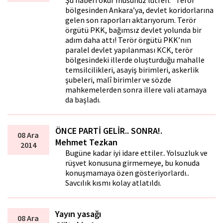
Şu haberi okur musunuz lütfen: “Terör
bölgesinden Ankara’ya, devlet koridorlarına
gelen son raporları aktarıyorum. Terör
örgütü PKK, bağımsız devlet yolunda bir
adım daha attı! Terör örgütü PKK’nın
paralel devlet yapılanması KCK, terör
bölgesindeki illerde oluşturduğu mahalle
temsilcilikleri, asayiş birimleri, askerlik
şubeleri, malî birimler ve sözde
mahkemelerden sonra illere vali atamaya
da başladı.
ÖNCE PARTİ GELİR.. SONRA!.
08 Ara
Mehmet Tezkan
2014
Bugüne kadar iyi idare ettiler.. Yolsuzluk ve
rüşvet konusuna girmemeye, bu konuda
konuşmamaya özen gösteriyorlardı..
Savcılık kısmı kolay atlatıldı.
Yayın yasağı
08 Ara