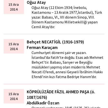
Oğuz Atay
15 Ara
Oğuz Atay (12 Ekim 1934; İnebolu,
2014
Kastamonu – 13 Aralık 1977,İstanbul), Türk
yazar. Babası, VI., VII dönem Sinop, VIII.
Dönem Kastamonu Milletvekilliği yapan
Cemil Atay’dır.
Behçet NECATİGİL (1916-1979)
15 Ara
Ferman Karaçam
2014
Cumhuriyet dönemi şair ve yazarı.
İstanbul’da Fatih’te doğdu. Esas adı Mehmet
Behçet’tir. Babası, Sarıyer ve Beyoğlu
müftülükleri yapmış olan müderris Mehmet
Necati Efendi, annesi Geyveli İbrâhim Hakkı
Efendi’nin kızı Fatma Bedriye Hanım’dır.
KÖPRÜLÜZÂDE FÂZIL AHMED PAŞA (ö.
15 Ara
1087/1676)
2014
Abdülkadir Özcan