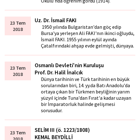
Okulu’nda öğrenim gördü (1914).
Uz. Dr. İsmail FAKI
23 Tem
1950 yılında Bulgaristan'dan göç edip
2018
Bursa'ya yerleşen Ali FAKI'nın ikinci oğluydu,
İsmail FAKI. 1955 yılının eylül ayında
Çatalfırındaki ahşap evde gelmişti, dünyaya.
Osmanlı Devleti'nin Kuruluşu
23 Tem
Prof. Dr. Halil İnalcık
2018
Dünya tarihinin ve Türk tarihinin en büyük
sorularından biri, 14. yy.da Batı Anadolu'da
ortaya çıkan bir Türkmen beyliğinin yarım
yüzyıl içinde Tuna'dan Fırat'a kadar uzayan
bir İmparatorluk halinde gelişmesi
sorusudur.
SELİM III (ö. 1223/1808)
23 Tem
KEMAL BEYDİLLİ
2018