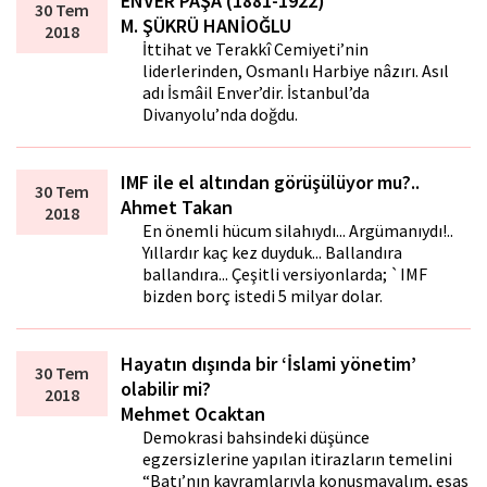
ENVER PAŞA (1881-1922)
30 Tem
M. ŞÜKRÜ HANİOĞLU
2018
İttihat ve Terakkî Cemiyeti’nin
liderlerinden, Osmanlı Harbiye nâzırı. Asıl
adı İsmâil Enver’dir. İstanbul’da
Divanyolu’nda doğdu.
IMF ile el altından görüşülüyor mu?..
30 Tem
Ahmet Takan
2018
En önemli hücum silahıydı... Argümanıydı!..
Yıllardır kaç kez duyduk... Ballandıra
ballandıra... Çeşitli versiyonlarda; `IMF
bizden borç istedi 5 milyar dolar.
Hayatın dışında bir ‘İslami yönetim’
30 Tem
olabilir mi?
2018
Mehmet Ocaktan
Demokrasi bahsindeki düşünce
egzersizlerine yapılan itirazların temelini
“Batı’nın kavramlarıyla konuşmayalım, esas