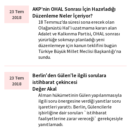
AKP’nin OHAL Sonrası İçin Hazırladığı
23 Tem
Düzenleme Neler İçeriyor?
2018
18 Temmuz’da süresi sona erecek olan
Olağanüstü Hal’i uzatmama kararı alan
Adalet ve Kalkınma Partisi, OHAL sonrası
yürürlüğe sokmayı planladığı yeni
düzenlemeye için kanun teklifini bugün
Türkiye Büyük Millet Meclisi Başkanlığı’na
sundu.
Berlin'den Gülen'le ilgili sorulara
23 Tem
istihbarat çekincesi
2018
Değer Akal
Alman hükümetinin Gülen yapılanmasıyla
ilgili soru önergesine verdiği yanıtlar soru
işaretleri yarattı. Berlin, Gülencilerle
işbirliğine dair soruları `istihbarat
faaliyetlerine zarar vereceği` gerekçesiyle
yanıtlamadı.