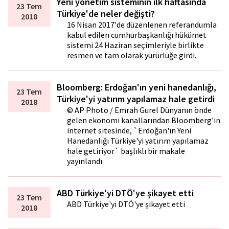
Yeni yönetim sisteminin ilk haftasında
23 Tem
Türkiye'de neler değişti?
2018
16 Nisan 2017'de düzenlenen referandumla
kabul edilen cumhurbaşkanlığı hükümet
sistemi 24 Haziran seçimleriyle birlikte
resmen ve tam olarak yürürlüğe girdi.
Bloomberg: Erdoğan'ın yeni hanedanlığı,
23 Tem
Türkiye'yi yatırım yapılamaz hale getirdi
2018
© AP Photo / Emrah Gurel Dünyanın önde
gelen ekonomi kanallarından Bloomberg'in
internet sitesinde, `Erdoğan'ın Yeni
Hanedanlığı Türkiye'yi yatırım yapılamaz
hale getiriyor` başlıklı bir makale
yayınlandı.
ABD Türkiye'yi DTÖ'ye şikayet etti
23 Tem
ABD Türkiye'yi DTÖ'ye şikayet etti
2018