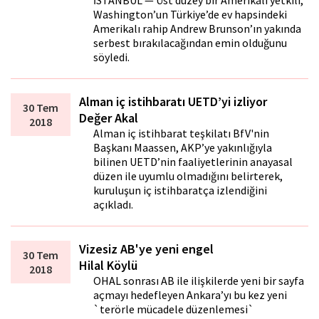
İSTANBUL — Üst düzey bir Amerikalı yetkili,
Washington’un Türkiye’de ev hapsindeki
Amerikalı rahip Andrew Brunson’ın yakında
serbest bırakılacağından emin olduğunu
söyledi.
Alman iç istihbaratı UETD’yi izliyor
30 Tem
Değer Akal
2018
Alman iç istihbarat teşkilatı BfV'nin
Başkanı Maassen, AKP’ye yakınlığıyla
bilinen UETD’nin faaliyetlerinin anayasal
düzen ile uyumlu olmadığını belirterek,
kuruluşun iç istihbaratça izlendiğini
açıkladı.
Vizesiz AB'ye yeni engel
30 Tem
Hilal Köylü
2018
OHAL sonrası AB ile ilişkilerde yeni bir sayfa
açmayı hedefleyen Ankara’yı bu kez yeni
`terörle mücadele düzenlemesi`