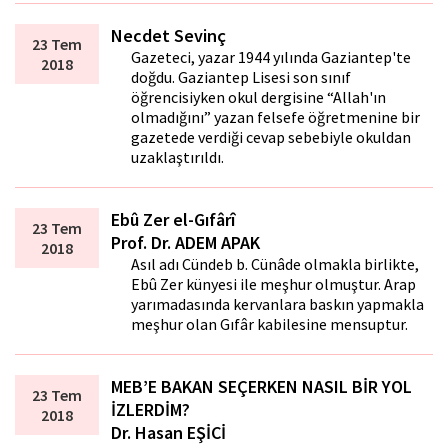
Necdet Sevinç
23 Tem
Gazeteci, yazar 1944 yılında Gaziantep'te
2018
doğdu. Gaziantep Lisesi son sınıf
öğrencisiyken okul dergisine “Allah'ın
olmadığını” yazan felsefe öğretmenine bir
gazetede verdiği cevap sebebiyle okuldan
uzaklaştırıldı.
Ebû Zer el-Gıfârî
23 Tem
Prof. Dr. ADEM APAK
2018
Asıl adı Cündeb b. Cünâde olmakla birlikte,
Ebû Zer künyesi ile meşhur olmuştur. Arap
yarımadasında kervanlara baskın yapmakla
meşhur olan Gıfâr kabilesine mensuptur.
MEB’E BAKAN SEÇERKEN NASIL BİR YOL
23 Tem
İZLERDİM?
2018
Dr. Hasan EŞİCİ