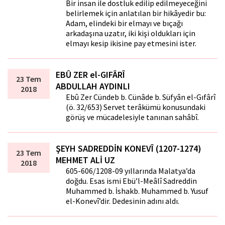
Bir insan ile dostluk edilip edilmeyeceğini
belirlemek için anlatılan bir hikâyedir bu:
Adam, elindeki bir elmayı ve bıçağı
arkadaşına uzatır, iki kişi oldukları için
elmayı kesip ikisine pay etmesini ister.
EBÛ ZER el-GIFÂRÎ
23 Tem
ABDULLAH AYDINLI
2018
Ebû Zer Cündeb b. Cünâde b. Süfyân el-Gıfârî
(ö. 32/653) Servet terâkümü konusundaki
görüş ve mücadelesiyle tanınan sahâbî.
ŞEYH SADREDDİN KONEVÎ (1207-1274)
23 Tem
MEHMET ALİ UZ
2018
605-606/1208-09 yıllarında Malatya’da
doğdu. Esas ismi Ebü’l-Meâlî Sadreddin
Muhammed b. İshakb. Muhammed b. Yusuf
el-Konevî’dir. Dedesinin adını aldı.