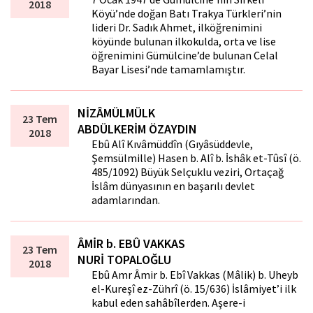
2018
Köyü’nde doğan Batı Trakya Türkleri’nin
lideri Dr. Sadık Ahmet, ilköğrenimini
köyünde bulunan ilkokulda, orta ve lise
öğrenimini Gümülcine’de bulunan Celal
Bayar Lisesi’nde tamamlamıştır.
NİZÂMÜLMÜLK
23 Tem
ABDÜLKERİM ÖZAYDIN
2018
Ebû Alî Kıvâmüddîn (Gıyâsüddevle,
Şemsülmille) Hasen b. Alî b. İshâk et-Tûsî (ö.
485/1092) Büyük Selçuklu veziri, Ortaçağ
İslâm dünyasının en başarılı devlet
adamlarından.
ÂMİR b. EBÛ VAKKAS
23 Tem
NURİ TOPALOĞLU
2018
Ebû Amr Âmir b. Ebî Vakkas (Mâlik) b. Uheyb
el-Kureşî ez-Zührî (ö. 15/636) İslâmiyet’i ilk
kabul eden sahâbîlerden. Aşere-i