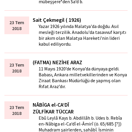
mübeşşere*den Sa‘d b.
Sait Çekmegil ( 1926)
23 Tem
Yazar 1926 yılında Malatya'da doğdu. Asıl
2018
mesleği terzilik. Anadolu'da tasavvuf karşıtı
bir akım olan Malatya Hareketi'nin lideri
kabul ediliyordu.
(FATMA) NEZİHE ARAZ
23 Tem
11 Mayıs 1920’de Konya’da dünyaya geldi.
2018
Babası, Ankara milletvekillerinden ve Konya
Ziraat Bankası Müdürlüğü de yapmış olan
Rıfat Araz’dır.
NÂBİGA el-CA‘DÎ
23 Tem
ZÜLFİKAR TÜCCAR
2018
Ebû Leylâ Kays b. Abdillâh b. Udes b. Rebîa
en-Nâbiga el-Ca‘dî el-Âmirî (ö. 65/685 [?])
Muhadram şairlerden, sahâbî. İsminin