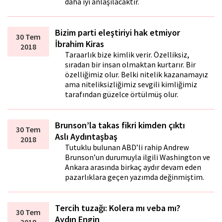
daha iyi anlaşılacaktır.
Bizim parti eleştiriyi hak etmiyor
30 Tem
İbrahim Kiras
2018
Taraftarlık bize kimlik verir. Özelliksiz,
sıradan bir insan olmaktan kurtarır. Bir
özelliğimiz olur. Belki nitelik kazanamayız
ama niteliksizliğimiz sevgili kimliğimiz
tarafından güzelce örtülmüş olur.
Brunson’la takas fikri kimden çıktı
30 Tem
Aslı Aydıntaşbaş
2018
Tutuklu bulunan ABD’li rahip Andrew
Brunson’un durumuyla ilgili Washington ve
Ankara arasında birkaç aydır devam eden
pazarlıklara geçen yazımda değinmiştim.
Tercih tuzağı: Kolera mı veba mı?
30 Tem
Aydın Engin