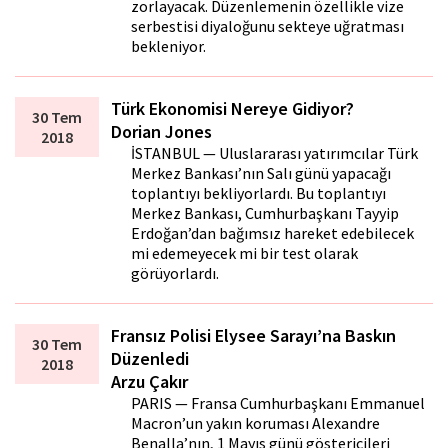
zorlayacak. Düzenlemenin özellikle vize
serbestisi diyaloğunu sekteye uğratması
bekleniyor.
Türk Ekonomisi Nereye Gidiyor?
30 Tem
Dorian Jones
2018
İSTANBUL — Uluslararası yatırımcılar Türk
Merkez Bankası’nın Salı günü yapacağı
toplantıyı bekliyorlardı. Bu toplantıyı
Merkez Bankası, Cumhurbaşkanı Tayyip
Erdoğan’dan bağımsız hareket edebilecek
mi edemeyecek mi bir test olarak
görüyorlardı.
Fransız Polisi Elysee Sarayı’na Baskın
30 Tem
Düzenledi
2018
Arzu Çakır
PARIS — Fransa Cumhurbaşkanı Emmanuel
Macron’un yakın koruması Alexandre
Benalla’nın, 1 Mayıs günü göstericileri