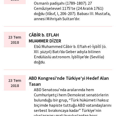
Osmanlı padişahı (1789-1807). 27
Cemâziyelevvel 1175’te (24 Aralık 1761)
doğdu (Vâsıf, I, 206-207). Babası III. Mustafa,
annesi Mihrişah Sultan’dır.
CÂBİR b. EFLAH
23 Tem
MUAMMER DİZER
2018
Ebû Muhammed Câbir b. Eflah el-İşbîlî (ö.
XII. yüzyıl) Batı’da Geber adıyla bilinen
Endülüslü astronom. İşbîliye’de (Sevilla)
doğdu.
ABD Kongresi’nde Türkiye’yi Hedef Alan
23 Tem
Tasarı
2018
ABD Senatosu’nda aralarında hem
Cumhuriyetçi hem Demokrat senatörlerin
bulunduğu bir grup, “Türk hükümeti haksız
biçimde hapiste tuttuğu ABD vatandaşlarını
serbest bırakıncaya kadar” Türkiye’nin
uluslararası mali kuruluşlardan borç