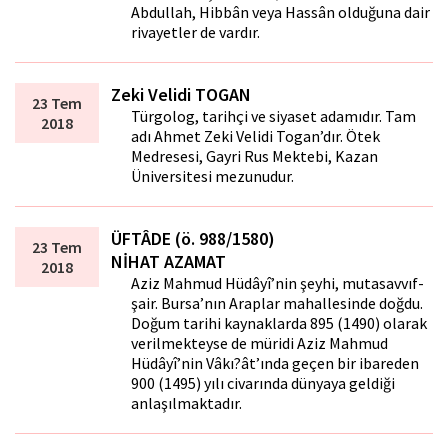
Abdullah, Hibbân veya Hassân olduğuna dair
rivayetler de vardır.
Zeki Velidi TOGAN
23 Tem
Türgolog, tarihçi ve siyaset adamıdır. Tam
2018
adı Ahmet Zeki Velidi Togan’dır. Ötek
Medresesi, Gayri Rus Mektebi, Kazan
Üniversitesi mezunudur.
ÜFTÂDE (ö. 988/1580)
23 Tem
NİHAT AZAMAT
2018
Aziz Mahmud Hüdâyî’nin şeyhi, mutasavvıf-
şair. Bursa’nın Araplar mahallesinde doğdu.
Doğum tarihi kaynaklarda 895 (1490) olarak
verilmekteyse de müridi Aziz Mahmud
Hüdâyî’nin Vâkı?ât’ında geçen bir ibareden
900 (1495) yılı civarında dünyaya geldiği
anlaşılmaktadır.