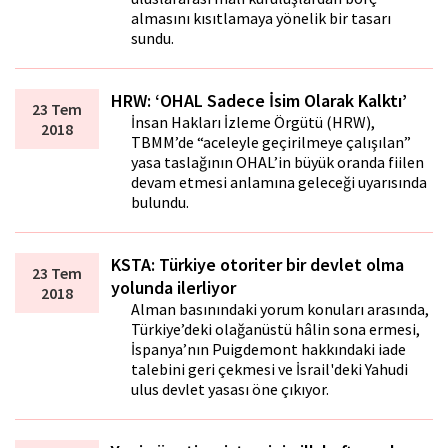
almasını kısıtlamaya yönelik bir tasarı
sundu.
HRW: ‘OHAL Sadece İsim Olarak Kalktı’
23 Tem
İnsan Hakları İzleme Örgütü (HRW),
2018
TBMM’de “aceleyle geçirilmeye çalışılan”
yasa taslağının OHAL’in büyük oranda fiilen
devam etmesi anlamına geleceği uyarısında
bulundu.
KSTA: Türkiye otoriter bir devlet olma
23 Tem
yolunda ilerliyor
2018
Alman basınındaki yorum konuları arasında,
Türkiye’deki olağanüstü hâlin sona ermesi,
İspanya’nın Puigdemont hakkındaki iade
talebini geri çekmesi ve İsrail'deki Yahudi
ulus devlet yasası öne çıkıyor.