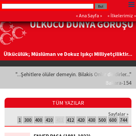
«
Ana Sayfa
» «
İlkelerimiz
»
ÜLKÜCÜ DÜNYA GÖRÜŞÜ
Ülkücülük; Müslüman ve Dokuz Işıkçı Milliyetçiliktir...
"...Şehitlere ölüler demeyin. Bilakis Onlar diridirler..."
Bakara-154
TÜM YAZILAR
Sayfalar »
1
300
400
410
411
412
420
430
500
600
744