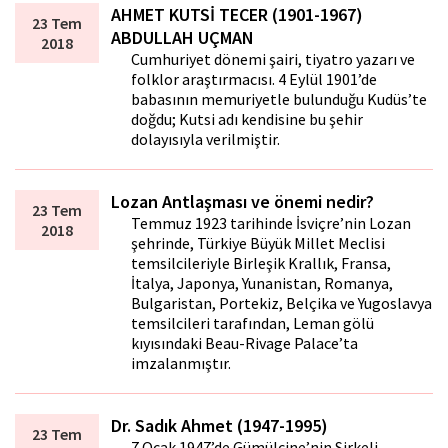
AHMET KUTSİ TECER (1901-1967)
23 Tem
ABDULLAH UÇMAN
2018
Cumhuriyet dönemi şairi, tiyatro yazarı ve
folklor araştırmacısı. 4 Eylül 1901’de
babasının memuriyetle bulunduğu Kudüs’te
doğdu; Kutsi adı kendisine bu şehir
dolayısıyla verilmiştir.
Lozan Antlaşması ve önemi nedir?
23 Tem
Temmuz 1923 tarihinde İsviçre’nin Lozan
2018
şehrinde, Türkiye Büyük Millet Meclisi
temsilcileriyle Birleşik Krallık, Fransa,
İtalya, Japonya, Yunanistan, Romanya,
Bulgaristan, Portekiz, Belçika ve Yugoslavya
temsilcileri tarafından, Leman gölü
kıyısındaki Beau-Rivage Palace’ta
imzalanmıştır.
Dr. Sadık Ahmet (1947-1995)
23 Tem
7 Ocak 1947’de Gümülcine’nin Sirkeli