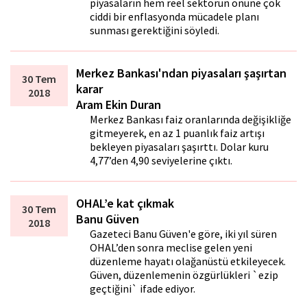
piyasaların hem reel sektörün önüne çok
ciddi bir enflasyonda mücadele planı
sunması gerektiğini söyledi.
Merkez Bankası'ndan piyasaları şaşırtan
30 Tem
karar
2018
Aram Ekin Duran
Merkez Bankası faiz oranlarında değişikliğe
gitmeyerek, en az 1 puanlık faiz artışı
bekleyen piyasaları şaşırttı. Dolar kuru
4,77’den 4,90 seviyelerine çıktı.
OHAL’e kat çıkmak
30 Tem
Banu Güven
2018
Gazeteci Banu Güven'e göre, iki yıl süren
OHAL’den sonra meclise gelen yeni
düzenleme hayatı olağanüstü etkileyecek.
Güven, düzenlemenin özgürlükleri `ezip
geçtiğini` ifade ediyor.