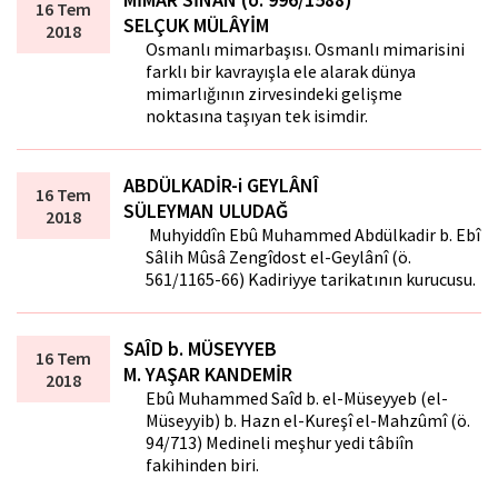
16 Tem
SELÇUK MÜLÂYİM
2018
Osmanlı mimarbaşısı. Osmanlı mimarisini
farklı bir kavrayışla ele alarak dünya
mimarlığının zirvesindeki gelişme
noktasına taşıyan tek isimdir.
ABDÜLKADİR-i GEYLÂNÎ
16 Tem
SÜLEYMAN ULUDAĞ
2018
Muhyiddîn Ebû Muhammed Abdülkadir b. Ebî
Sâlih Mûsâ Zengîdost el-Geylânî (ö.
561/1165-66) Kadiriyye tarikatının kurucusu.
SAÎD b. MÜSEYYEB
16 Tem
M. YAŞAR KANDEMİR
2018
Ebû Muhammed Saîd b. el-Müseyyeb (el-
Müseyyib) b. Hazn el-Kureşî el-Mahzûmî (ö.
94/713) Medineli meşhur yedi tâbiîn
fakihinden biri.