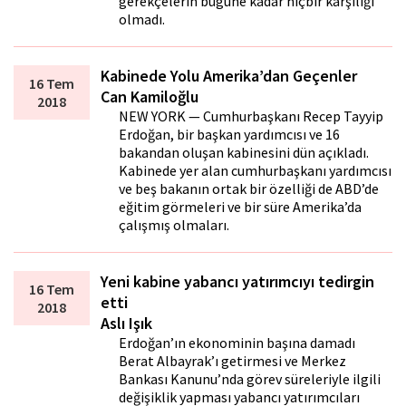
gerekçelerin bugüne kadar hiçbir karşılığı
olmadı.
Kabinede Yolu Amerika’dan Geçenler
16 Tem
Can Kamiloğlu
2018
NEW YORK — Cumhurbaşkanı Recep Tayyip
Erdoğan, bir başkan yardımcısı ve 16
bakandan oluşan kabinesini dün açıkladı.
Kabinede yer alan cumhurbaşkanı yardımcısı
ve beş bakanın ortak bir özelliği de ABD’de
eğitim görmeleri ve bir süre Amerika’da
çalışmış olmaları.
Yeni kabine yabancı yatırımcıyı tedirgin
16 Tem
etti
2018
Aslı Işık
Erdoğan’ın ekonominin başına damadı
Berat Albayrak’ı getirmesi ve Merkez
Bankası Kanunu’nda görev süreleriyle ilgili
değişiklik yapması yabancı yatırımcıları