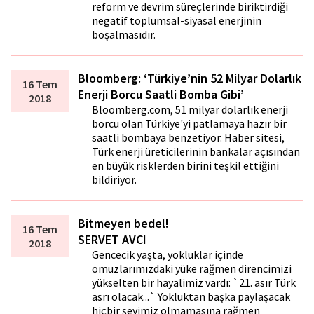
reform ve devrim süreçlerinde biriktirdiği
negatif toplumsal-siyasal enerjinin
boşalmasıdır.
Bloomberg: ‘Türkiye’nin 52 Milyar Dolarlık
16 Tem
Enerji Borcu Saatli Bomba Gibi’
2018
Bloomberg.com, 51 milyar dolarlık enerji
borcu olan Türkiye'yi patlamaya hazır bir
saatli bombaya benzetiyor. Haber sitesi,
Türk enerji üreticilerinin bankalar açısından
en büyük risklerden birini teşkil ettiğini
bildiriyor.
Bitmeyen bedel!
16 Tem
SERVET AVCI
2018
Gencecik yaşta, yokluklar içinde
omuzlarımızdaki yüke rağmen direncimizi
yükselten bir hayalimiz vardı: `21. asır Türk
asrı olacak...` Yokluktan başka paylaşacak
hiçbir şeyimiz olmamasına rağmen