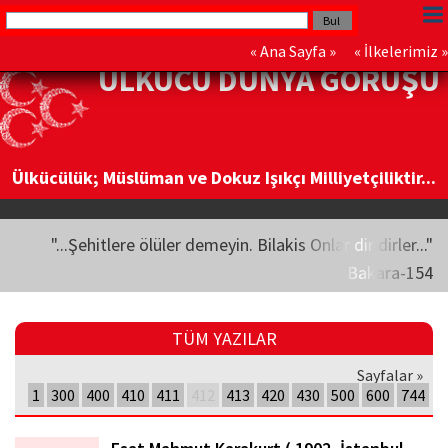
«
Ana Sayfa
» «
İlkelerimiz
»
ÜLKÜCÜ DÜNYA GÖRÜŞÜ
Ülkücülük; Müslüman ve Dokuz Işıkçı Milliyetçiliktir...
"...Şehitlere ölüler demeyin. Bilakis Onlar diridirler..."
Bakara-154
TÜM YAZILAR
Sayfalar »
1
300
400
410
411
412
413
420
430
500
600
744