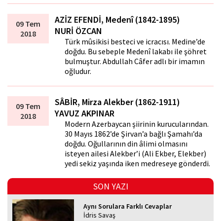
AZİZ EFENDİ, Medenî (1842-1895)
09 Tem
NURİ ÖZCAN
2018
Türk mûsikisi besteci ve icracısı. Medine’de
doğdu. Bu sebeple Medenî lakabı ile şöhret
bulmuştur. Abdullah Câfer adlı bir imamın
oğludur.
SÂBİR, Mirza Alekber (1862-1911)
09 Tem
YAVUZ AKPINAR
2018
Modern Azerbaycan şiirinin kurucularından.
30 Mayıs 1862’de Şirvan’a bağlı Şamahı’da
doğdu. Oğullarının din âlimi olmasını
isteyen ailesi Alekber’i (Ali Ekber, Elekber)
yedi sekiz yaşında iken medreseye gönderdi.
SON YAZI
Aynı Sorulara Farklı Cevaplar
İdris Savaş