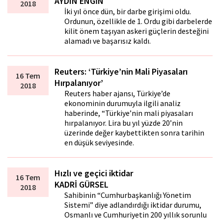
AYDIN ENGİN
2018
İki yıl önce dün, bir darbe girişimi oldu.
Ordunun, özellikle de 1. Ordu gibi darbelerde
kilit önem taşıyan askeri güçlerin desteğini
alamadı ve başarısız kaldı.
Reuters: ‘Türkiye’nin Mali Piyasaları
16 Tem
Hırpalanıyor’
2018
Reuters haber ajansı, Türkiye’de
ekonominin durumuyla ilgili analiz
haberinde, “Türkiye’nin mali piyasaları
hırpalanıyor. Lira bu yıl yüzde 20’nin
üzerinde değer kaybettikten sonra tarihin
en düşük seviyesinde.
Hızlı ve geçici iktidar
16 Tem
KADRİ GÜRSEL
2018
Sahibinin “Cumhurbaşkanlığı Yönetim
Sistemi” diye adlandırdığı iktidar durumu,
Osmanlı ve Cumhuriyetin 200 yıllık sorunlu