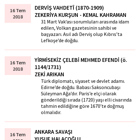
DERVİŞ VAHDETÎ (1870-1909)
16 Tem
ZEKERİYA KURŞUN - KEMAL KAHRAMAN
2018
31 Mart Vak‘ası sorumluları arasında idam
edilen, Volkan gazetesinin sahibi ve
başyazarı. Asıl adı Derviş olup Kıbrıs’ta
Lefkoşe’de doğdu.
YİRMİSEKİZ ÇELEBİ MEHMED EFENDİ (ö.
16 Tem
1144/1731)
2018
ZEKİ ARIKAN
Türk diplomatı, siyaset ve devlet adamı.
Edirne’de doğdu. Babası Saksoncubaşı
Süleyman Ağa’dır. Paris’e elçi olarak
gönderildiği sırada (1720) yaşı elli civarında
tahmin edildiğine göre 1670’te doğmuş
olmalıdır.
ANKARA SAVAŞI
16 Tem
YUSUF HALAÇOĞLU