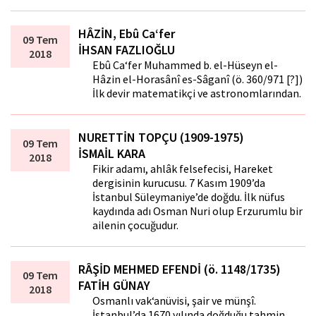
HÂZİN, Ebû Ca‘fer
09 Tem
İHSAN FAZLIOĞLU
2018
Ebû Ca‘fer Muhammed b. el-Hüseyn el-
Hâzin el-Horasânî es-Sâganî (ö. 360/971 [?])
İlk devir matematikçi ve astronomlarından.
NURETTİN TOPÇU (1909-1975)
09 Tem
İSMAİL KARA
2018
Fikir adamı, ahlâk felsefecisi, Hareket
dergisinin kurucusu. 7 Kasım 1909’da
İstanbul Süleymaniye’de doğdu. İlk nüfus
kaydında adı Osman Nuri olup Erzurumlu bir
ailenin çocuğudur.
RÂŞİD MEHMED EFENDİ (ö. 1148/1735)
09 Tem
FATİH GÜNAY
2018
Osmanlı vak‘anüvisi, şair ve münşî.
İstanbul’da 1670 yılında doğduğu tahmin