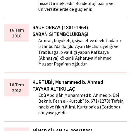
hissettirmektedir. Bu ideoloji basın ve
üniversitelerde de güçlenir.
RAUF ORBAY (1881-1964)
16 Tem
ŞABAN SİTEMBÖLÜKBAŞI
2018
Amiral, büyükelçi, siyaset ve devlet adamı.
İstanbul’da doğdu. Âyan Meclisi üyeliği ve
Trablusgarp valiliği yapan Kafkasya
(Abhazya) kökenli Aşharuva Mehmed
Muzaffer Paşa’nın oğludur.
KURTUBÎ, Muhammed b. Ahmed
16 Tem
TAYYAR ALTIKULAÇ
2018
Ebû Abdillâh Muhammed b. Ahmed b. Ebî
Bekr b. Ferh el-Kurtubî (ö. 671/1273) Tefsir,
hadis ve fıkıh âlimi. Kurtuba’da (Cordoba)
dünyaya geldi.
MİMAR SİNAN (ö. 996/1588)