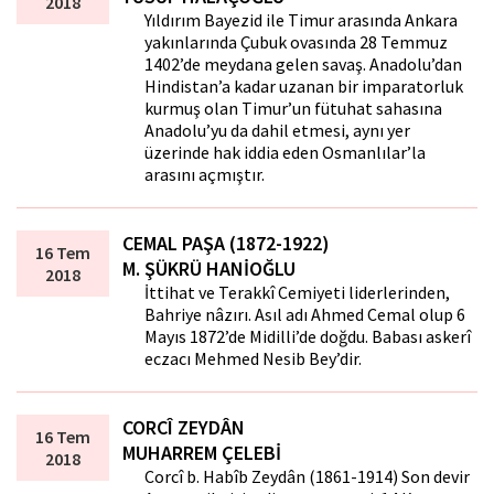
2018
Yıldırım Bayezid ile Timur arasında Ankara
yakınlarında Çubuk ovasında 28 Temmuz
1402’de meydana gelen savaş. Anadolu’dan
Hindistan’a kadar uzanan bir imparatorluk
kurmuş olan Timur’un fütuhat sahasına
Anadolu’yu da dahil etmesi, aynı yer
üzerinde hak iddia eden Osmanlılar’la
arasını açmıştır.
CEMAL PAŞA (1872-1922)
16 Tem
M. ŞÜKRÜ HANİOĞLU
2018
İttihat ve Terakkî Cemiyeti liderlerinden,
Bahriye nâzırı. Asıl adı Ahmed Cemal olup 6
Mayıs 1872’de Midilli’de doğdu. Babası askerî
eczacı Mehmed Nesib Bey’dir.
CORCÎ ZEYDÂN
16 Tem
MUHARREM ÇELEBİ
2018
Corcî b. Habîb Zeydân (1861-1914) Son devir