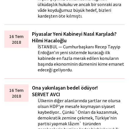
ülküdaşlık hukuku ve ancak bir sonraki asra
vâde koyduğumuz büyük hedef, bizleri
kardeşten öte kılmıştı.
Piyasalar Yeni Kabineyi Nasıl Karşıladı?
16 Tem
Hilmi Hacaloğlu
2018
İSTANBUL — Cumhurbaşkanı Recep Tayyip
Erdoğan’ın yeni sistemde kuracağı ilk
kabinede en fazla merak edilen konuların
başında ekonominin dümenini kime emanet
edeceği geliyordu.
Ona yakınlaşan bedel ödüyor!
16 Tem
SERVET AVCI
2018
Ülkenin diğer alanlarında şartlar ne olursa
olsun HDP'ye mesafe koymayan siyaset
kaybediyor... Çünkü `Onları da kazanmak,
demokratik zemine çekmek, Türkiye'nin
partisi yapmak lâzım` türünden