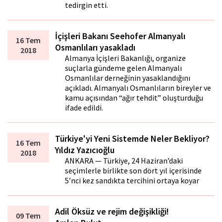
tedirgin etti.
İçişleri Bakanı Seehofer Almanyalı
16 Tem
Osmanlıları yasakladı
2018
Almanya İçişleri Bakanlığı, organize
suçlarla gündeme gelen Almanyalı
Osmanlılar derneğinin yasaklandığını
açıkladı. Almanyalı Osmanlıların bireyler ve
kamu açısından “ağır tehdit” oluşturduğu
ifade edildi.
Türkiye'yi Yeni Sistemde Neler Bekliyor?
16 Tem
Yıldız Yazıcıoğlu
2018
ANKARA — Türkiye, 24 Haziran’daki
seçimlerle birlikte son dört yıl içerisinde
5’nci kez sandıkta tercihini ortaya koyar
Adil Öksüz ve rejim değişikliği!
09 Tem