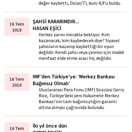
değer kaybetti, Dolar/TL kuru 4,9’u buldu.
ŞAHSİ KARARIMDIR...
16 Tem
HASAN EŞİCİ
2018
Herkes yarını merakla bekliyor. Kim
kazanacak, kim kaybedecek diye? Siyaset
şahısların kazanıp kaybettiği bir oyun
değildir. Kendi şahsı veya çevresi için maddi
menfaat elde etme aracı hiç değildir.
IMF’den Türkiye’ye: ‘Merkez Bankası
16 Tem
Bağımsız Olmalı’
2018
Uluslararası Para Fonu (IMF) Sözcüsü Gerry
Rice, Türkiye’deki yeni hükümete Merkez
Bankası’nın tam bağımsızlığını garanti
altına alması çağrısında bulundu.
İki yıl önce dün
16 Tem