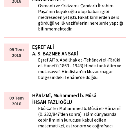
2018
Osmanlı vezîriâzamı. Çandarlı İbrâhim
Paşa’nın büyük oğlu olup babası gibi
medreseden yetişti. Fakat kimlerden ders
gördüğü ve ilk vazifelerini nerelerde yaptığı
bilinmemektedir.
EŞREF ALİ
09 Tem
A. S. BAZMEE ANSARİ
2018
Eşref Alî b. Abdilhak et-Tehânevî el-Fârûki
el-Hanefî (1863 - 1943) Hindistanlı âlim ve
mutasavvıf. Hindistan’ın Muzaffernagar
bölgesindeki Tehâne’de doğdu.
HÂRİZMÎ, Muhammed b. Mûsâ
09 Tem
İHSAN FAZLIOĞLU
2018
Ebû Ca‘fer Muhammed b. Mûsâ el-Hârizmî
(ö. 232/847’den sonra) İslâm dünyasında
cebir ilminin kurucusu kabul edilen
matematikçi, astronom ve coğrafyacı.