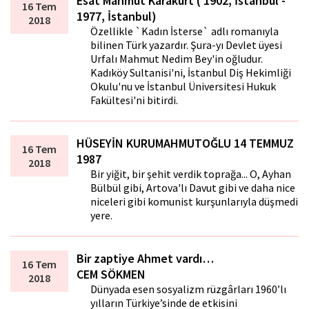
Esat Mahmut Karakurt ( 1902, İstanbul -
16 Tem
1977, İstanbul)
2018
Özellikle `Kadın İsterse` adlı romanıyla
bilinen Türk yazardır. Şura-yı Devlet üyesi
Urfalı Mahmut Nedim Bey'in oğludur.
Kadıköy Sultanisi'ni, İstanbul Diş Hekimliği
Okulu'nu ve İstanbul Üniversitesi Hukuk
Fakültesi'ni bitirdi.
HÜSEYİN KURUMAHMUTOĞLU 14 TEMMUZ
16 Tem
1987
2018
Bir yiğit, bir şehit verdik toprağa... O, Ayhan
Bülbül gibi, Artova'lı Davut gibi ve daha nice
niceleri gibi komunist kurşunlarıyla düşmedi
yere.
Bir zaptiye Ahmet vardı…
16 Tem
CEM SÖKMEN
2018
Dünyada esen sosyalizm rüzgârları 1960’lı
yılların Türkiye’sinde de etkisini