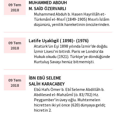
MUHAMMED ABDUH
09 Tem
M. SAİD ÖZERVARLI
2018
Muhammed Abduh b. Hasen Hayrillâh et-
Türkmânî el-Mısrî (1849-1905) Mısırlı İslâm
düşünürü, yenilik hareketinin öncülerinden.
Latife Uşaklıgil ( 1898)- (1976)
09 Tem
Atatürk'ün Eşi 1898 yılında İzmir'de doğdu.
2018
İzmir Lisesi'ni bitirdi. Paris ve Londra'da
Hukuk okudu (1921). Türkiye'ye döndüğünde
Kurtuluş Savaşı henüz bitmemişti.
İBN EBÛ SELEME
09 Tem
SALİH KARACABEY
2018
Ebû Hafs Ömer b. Ebî Seleme Abdillâh b.
Abdilesed el-Mahzûmî (ö. 83/702) Hz.
Peygamber’in üvey oğlu. Muhtemelen
hicretten iki yıl önce (620) dünyaya geldi;
hicretin 2.