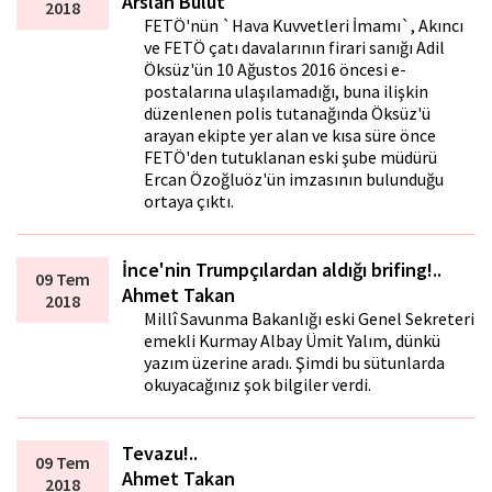
Arslan Bulut
2018
FETÖ'nün `Hava Kuvvetleri İmamı`, Akıncı
ve FETÖ çatı davalarının firari sanığı Adil
Öksüz'ün 10 Ağustos 2016 öncesi e-
postalarına ulaşılamadığı, buna ilişkin
düzenlenen polis tutanağında Öksüz'ü
arayan ekipte yer alan ve kısa süre önce
FETÖ'den tutuklanan eski şube müdürü
Ercan Özoğluöz'ün imzasının bulunduğu
ortaya çıktı.
İnce'nin Trumpçılardan aldığı brifing!..
09 Tem
Ahmet Takan
2018
Millî Savunma Bakanlığı eski Genel Sekreteri
emekli Kurmay Albay Ümit Yalım, dünkü
yazım üzerine aradı. Şimdi bu sütunlarda
okuyacağınız şok bilgiler verdi.
Tevazu!..
09 Tem
Ahmet Takan
2018