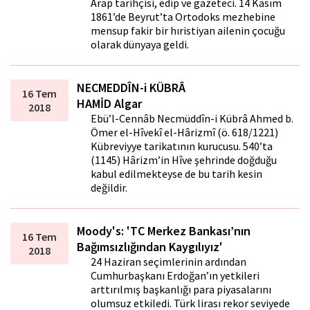
Arap tarihçisi, edip ve gazeteci. 14 Kasım
1861’de Beyrut’ta Ortodoks mezhebine
mensup fakir bir hıristiyan ailenin çocuğu
olarak dünyaya geldi.
NECMEDDÎN-i KÜBRÂ
16 Tem
HAMİD Algar
2018
Ebü’l-Cennâb Necmüddîn-i Kübrâ Ahmed b.
Ömer el-Hîvekî el-Hârizmî (ö. 618/1221)
Kübreviyye tarikatının kurucusu. 540’ta
(1145) Hârizm’in Hîve şehrinde doğduğu
kabul edilmekteyse de bu tarih kesin
değildir.
Moody's: 'TC Merkez Bankası’nın
16 Tem
Bağımsızlığından Kaygılıyız'
2018
24 Haziran seçimlerinin ardından
Cumhurbaşkanı Erdoğan’ın yetkileri
arttırılmış başkanlığı para piyasalarını
olumsuz etkiledi. Türk lirası rekor seviyede