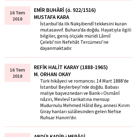
EMÎR BUHÂRÎ (ö. 922/1516)
16 Tem
MUSTAFA KARA
2018
İstanbul’da ilk Nakşibendî tekkesini kuran
mutasavvıf. Buhara’da doğdu. Hayatıyla ilgili
bilgiler, geniş ölçüde müridi Lâmiî
Çelebi’nin Nefehât Tercümesi’ne
dayanmaktadır.
REFİK HALİT KARAY (1888-1965)
16 Tem
M. ORHAN OKAY
2018
Türk hikâyeci ve romancısı. 14 Mart 1888’de
İstanbul Beylerbeyi’nde doğdu. Babası
maliye başveznedarı ve Bank-ı Osmânî
nâzırı, Mevlevî tarikatına mensup
Mudurnulu Mehmed Hâlid Bey, annesi Kırım
Giray hanları sülâlesinden gelen Nefise
Ruhsar Hanım’dır.
ABDÜLKADİR-i MERÂGİ