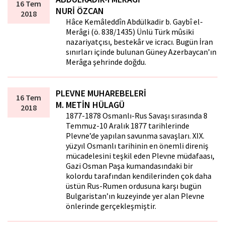
16 Tem
NURİ ÖZCAN
2018
Hâce Kemâleddîn Abdülkadir b. Gaybî el-
Merâgi (ö. 838/1435) Ünlü Türk mûsiki
nazariyatçısı, bestekâr ve icracı. Bugün İran
sınırları içinde bulunan Güney Azerbaycan’ın
Merâga şehrinde doğdu.
PLEVNE MUHAREBELERİ
16 Tem
M. METİN HÜLAGÜ
2018
1877-1878 Osmanlı-Rus Savaşı sırasında 8
Temmuz-10 Aralık 1877 tarihlerinde
Plevne’de yapılan savunma savaşları. XIX.
yüzyıl Osmanlı tarihinin en önemli direniş
mücadelesini teşkil eden Plevne müdafaası,
Gazi Osman Paşa kumandasındaki bir
kolordu tarafından kendilerinden çok daha
üstün Rus-Rumen ordusuna karşı bugün
Bulgaristan’ın kuzeyinde yer alan Plevne
önlerinde gerçekleşmiştir.