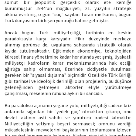
somut bir jeopolitik gerçeklik olarak ete kemiğe
bürünmüştür. 1944’ün mağduriyeti, 21. yüzyılın stratejik
aklına evrilmiş; o gün "suç" sayılan Turan mefkuresi, bugün
Türk dünyasının birleşen yumruğu haline gelmiştir.
Ancak bugün Türk milliyetçiliği, tarihinin en keskin
paradoksuyla karşı karşıyadır: Fikir düzeyinde merkeze
alınmış görünse de, uygulama sahasında stratejik olarak
kıyıda tutulmaktadır. Eğitimden ekonomiye, teknolojiden
küresel finans yönetimine kadar her alanda yetişmiş, liyakatli
milliyetçi kadroların karar mekanizmalarında hak ettiği
ağırlığa sahip olmaması, üzerinde ciddiyetle durulması
gereken bir "siyasal dışlama" biçimidir. Özellikle Türk Birliği
gibi tarihsel ve ideolojik derinliği olan projelerin, bu düşünce
geleneğinden gelmeyen aktörler eliyle yürütülmeye
çalışılması, meselenin ruhuna aykırı bir sancıdır.
Bu paradoksu aşmanın yegane yolu; milliyetçiliği sadece kriz
anlarında sığınılan bir 'yedek güç' olmaktan çıkarıp, onu
devlet aklının asli sahibi ve yürütücü iradesi kılmaktır.
Milliyetçiliğin yetişmiş beşeri sermayesi; ömrünü verdiği
mücadelesinin meyvelerini başkalarının toplamasını izleyen
bir seyirci konumunda kalamaz. Aksine, stratejik kurumların