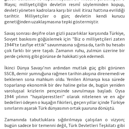
Mayıs; milliyetçiliğin devletin resmî söyleminden kopup,
devleti yöneten kadrolara karşı bir sivil itiraz hattına evrildiği
tarihtir. Milliyetçiler o gün; devletin kendi kurucu
genetiğinden uzaklaşmasına tepki göstermiştir.
Savaş sonrası deşifre olan gizli pazarlıklar karşısında Türkiye,
Sovyet baskısını göğüslemek için "Biz o milliyetçileri zaten
1944’te tasfiye ettik" savunmasına sığınsa da, tarih bu hesabı
çok farklı bir yere taşıdı. Zamanın ruhu, zulmün üzerine bir
perde çekmiş gibi görünse de hakikati yok edemedi.
İkinci Dünya Savaşı’nın ardından mutlak güç gibi görünen
SSCB, demir yumruğuna rağmen tarihin akışına direnemedi ve
beklenen sona mahkum oldu. Yenilen Almanya kısa sürede
toparlanıp ekonomik bir dev haline gelse de, bugün yeniden
varoluşsal krizlerin pençesinde savrulmaya başladı. Oysa
1944 yılının "hayalperestleri" olarak nitelenen ve en ağır
bedelleri ödeyen o kuşağın fikirleri, geçen yıllar içinde Türkiye
sınırlarını aşarak Türk dünyasının ortak şuuruna dönüştü.
Zamanında tabutluklara sığdırılmaya çalışılan o vizyon;
bugün sadece bir temenni değil, Türk Devletleri Teşkilatı gibi