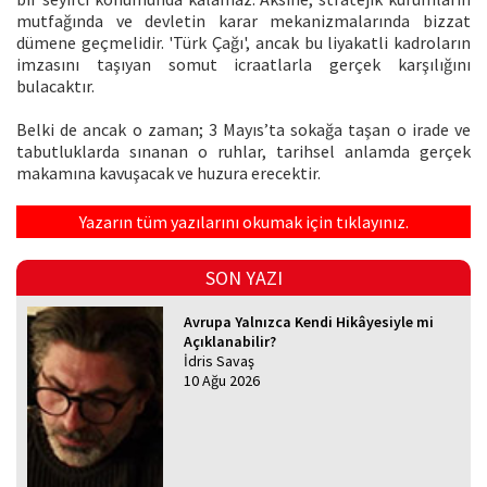
mutfağında ve devletin karar mekanizmalarında bizzat
dümene geçmelidir. 'Türk Çağı', ancak bu liyakatli kadroların
imzasını taşıyan somut icraatlarla gerçek karşılığını
bulacaktır.
Belki de ancak o zaman; 3 Mayıs’ta sokağa taşan o irade ve
tabutluklarda sınanan o ruhlar, tarihsel anlamda gerçek
makamına kavuşacak ve huzura erecektir.
Yazarın tüm yazılarını okumak için tıklayınız.
SON YAZI
Avrupa Yalnızca Kendi Hikâyesiyle mi
Açıklanabilir?
İdris Savaş
10 Ağu 2026