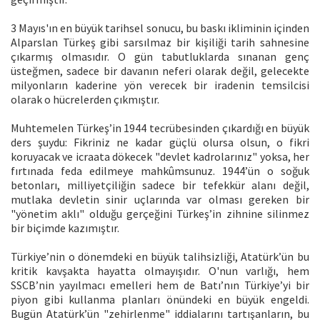
3 Mayıs'ın en büyük tarihsel sonucu, bu baskı ikliminin içinden
Alparslan Türkeş gibi sarsılmaz bir kişiliği tarih sahnesine
çıkarmış olmasıdır. O gün tabutluklarda sınanan genç
üsteğmen, sadece bir davanın neferi olarak değil, gelecekte
milyonların kaderine yön verecek bir iradenin temsilcisi
olarak o hücrelerden çıkmıştır.
Muhtemelen Türkeş’in 1944 tecrübesinden çıkardığı en büyük
ders şuydu: Fikriniz ne kadar güçlü olursa olsun, o fikri
koruyacak ve icraata dökecek "devlet kadrolarınız" yoksa, her
fırtınada feda edilmeye mahkûmsunuz. 1944’ün o soğuk
betonları, milliyetçiliğin sadece bir tefekkür alanı değil,
mutlaka devletin sinir uçlarında var olması gereken bir
"yönetim aklı" olduğu gerçeğini Türkeş’in zihnine silinmez
bir biçimde kazımıştır.
Türkiye’nin o dönemdeki en büyük talihsizliği, Atatürk’ün bu
kritik kavşakta hayatta olmayışıdır. O'nun varlığı, hem
SSCB’nin yayılmacı emelleri hem de Batı’nın Türkiye’yi bir
piyon gibi kullanma planları önündeki en büyük engeldi.
Bugün Atatürk’ün "zehirlenme" iddialarını tartışanların, bu