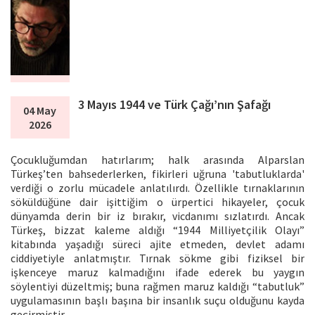
3 Mayıs 1944 ve Türk Çağı’nın Şafağı
04 May
2026
Çocukluğumdan hatırlarım; halk arasında Alparslan
Türkeş’ten bahsederlerken, fikirleri uğruna 'tabutluklarda'
verdiği o zorlu mücadele anlatılırdı. Özellikle tırnaklarının
söküldüğüne dair işittiğim o ürpertici hikayeler, çocuk
dünyamda derin bir iz bırakır, vicdanımı sızlatırdı. Ancak
Türkeş, bizzat kaleme aldığı “1944 Milliyetçilik Olayı”
kitabında yaşadığı süreci ajite etmeden, devlet adamı
ciddiyetiyle anlatmıştır. Tırnak sökme gibi fiziksel bir
işkenceye maruz kalmadığını ifade ederek bu yaygın
söylentiyi düzeltmiş; buna rağmen maruz kaldığı “tabutluk”
uygulamasının başlı başına bir insanlık suçu olduğunu kayda
geçirmiştir.