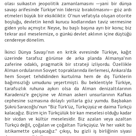
olası suikastın jeopolitik zamanlamasını —yani bir dünya
savaşı arifesinde Türkiye’nin lidersiz bırakılmasını— göz ardı
etmeleri büyük bir eksikliktir. O'nun vefatıyla oluşan otorite
boşluğu, devletin kendi kurucu kodlarından taviz vermesine
giden yolu açmıştır. Neyse, bu başlı başına ayrı bir konu; biz
tekrar asıl meselemize, o günkü devlet aklının içine düştüğü
cendereye dönelim.
İkinci Dünya Savaşı’nın en kritik evresinde Türkiye, kağıt
üzerinde tarafsız görünse de arka planda Almanya’nın
zaferine odaklı, pragmatik bir strateji izliyordu. Özellikle
Alman ordularının Sovyet topraklarında ilerlemesi, Ankara’da
hem Sovyet tehdidinden kurtulma hem de dış Türklerin
bağımsızlığı umudunu yeşertmişti. Bu beklentiyle Türkiye,
tarafsızlık ruhuna aykırı olsa da Alman denizaltılarının
Karadeniz’e geçişine ve Alman askeri unsurlarının Kafkas
cephesine sızmasına dolaylı yollarla göz yumdu. Başbakan
Şükrü Saracoğlu’nun "Biz Türk'üz, Türkçüyüz ve daima Türkçü
kalacağız. Bizim için Türkçülük bir kan meselesi olduğu kadar
bir vicdan ve kültür meselesidir. Biz azalan veya azaltan
Türkçü değil, çoğalan ve çoğaltan Türkçüyüz. Ve her vakit bu
istikamette çalışacağız." çıkışı, bu gizli iş birliğinin siyasi