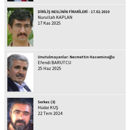
DİRİLİŞ NESLİNİN FİRARÎLERİ - 17.02.2010
Nurullah KAPLAN
17 Kas 2025
Unutulmayanlar: Necmettin Hacıeminoğlu
Efendi BARUTCU
25 Haz 2025
Serkes (3)
Hüdai KUŞ
22 Tem 2024