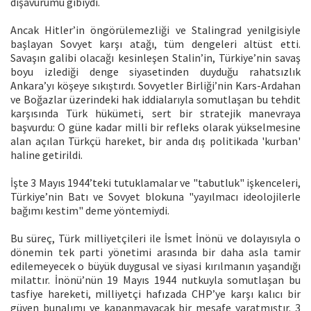
dışavurumu gibiydi.
Ancak Hitler’in öngörülemezliği ve Stalingrad yenilgisiyle
başlayan Sovyet karşı atağı, tüm dengeleri altüst etti.
Savaşın galibi olacağı kesinleşen Stalin’in, Türkiye’nin savaş
boyu izlediği denge siyasetinden duyduğu rahatsızlık
Ankara’yı köşeye sıkıştırdı. Sovyetler Birliği’nin Kars-Ardahan
ve Boğazlar üzerindeki hak iddialarıyla somutlaşan bu tehdit
karşısında Türk hükümeti, sert bir stratejik manevraya
başvurdu: O güne kadar milli bir refleks olarak yükselmesine
alan açılan Türkçü hareket, bir anda dış politikada 'kurban'
haline getirildi.
İşte 3 Mayıs 1944’teki tutuklamalar ve "tabutluk" işkenceleri,
Türkiye’nin Batı ve Sovyet blokuna "yayılmacı ideolojilerle
bağımı kestim" deme yöntemiydi.
Bu süreç, Türk milliyetçileri ile İsmet İnönü ve dolayısıyla o
dönemin tek parti yönetimi arasında bir daha asla tamir
edilemeyecek o büyük duygusal ve siyasi kırılmanın yaşandığı
milattır. İnönü’nün 19 Mayıs 1944 nutkuyla somutlaşan bu
tasfiye hareketi, milliyetçi hafızada CHP’ye karşı kalıcı bir
güven bunalımı ve kapanmayacak bir mesafe yaratmıştır. 3