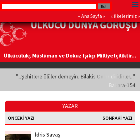
«
Ana Sayfa
» «
İlkelerimiz
»
ÜLKÜCÜ DÜNYA GÖRÜŞÜ
Ülkücülük; Müslüman ve Dokuz Işıkçı Milliyetçiliktir...
"...Şehitlere ölüler demeyin. Bilakis Onlar diridirler..."
Bakara-154
YAZAR
ÖNCEKİ YAZI
SONRAKİ YAZI
İdris Savaş