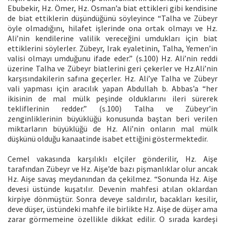
Ebubekir, Hz. Ömer, Hz. Osman’a biat ettikleri gibi kendisine
de biat ettiklerin düşündüğünü söyleyince “Talha ve Zübeyr
öyle olmadığını, hilafet işlerinde ona ortak olmayı ve Hz.
Ali’nin kendilerine valilik vereceğini umdukları için biat
ettiklerini söylerler. Zübeyr, Irak eyaletinin, Talha, Yemen’in
valisi olmayı umduğunu ifade eder.” (s.100) Hz. Ali’nin reddi
üzerine Talha ve Zübeyr biatlerini geri çekerler ve Hz.Ali’nin
karşısındakilerin safına geçerler. Hz. Ali’ye Talha ve Zübeyr
vali yapması için aracılık yapan Abdullah b. Abbas’a “her
ikisinin de mal mülk peşinde olduklarını ileri sürerek
tekliflerinin redder.” (s.100) Talha ve Zübeyr’in
zenginliklerinin büyüklüğü konusunda baştan beri verilen
miktarların büyüklüğü de Hz. Ali’nin onların mal mülk
düşkünü olduğu kanaatinde isabet ettiğini göstermektedir.
Cemel vakasında karşılıklı elçiler gönderilir, Hz. Aişe
tarafından Zübeyr ve Hz. Aişe’de bazı pişmanlıklar olur ancak
Hz. Aişe savaş meydanından da çekilmez. “Sonunda Hz. Aişe
devesi üstünde kuşatılır. Devenin mahfesi atılan oklardan
kirpiye dönmüştür. Sonra deveye saldırılır, bacakları kesilir,
deve düşer, üstündeki mahfe ile birlikte Hz. Aişe de düşer ama
zarar görmemeine özellikle dikkat edilir. O sırada kardeşi