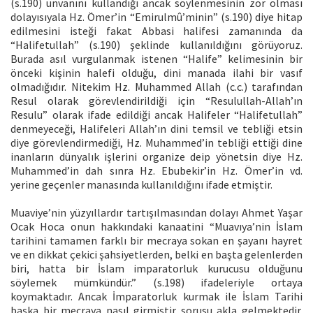
(s.190) unvanını kullandığı ancak söylenmesinin zor olması
dolayısıyala Hz. Ömer’in “Emirulmû’minin” (s.190) diye hitap
edilmesini isteği fakat Abbasi halifesi zamanında da
“Halifetullah” (s.190) şeklinde kullanıldığını görüyoruz.
Burada asıl vurgulanmak istenen “Halife” kelimesinin bir
önceki kişinin halefi olduğu, dini manada ilahi bir vasıf
olmadığıdır. Nitekim Hz. Muhammed Allah (c.c.) tarafından
Resul olarak görevlendirildiği için “Resulullah-Allah’ın
Resulu” olarak ifade edildiği ancak Halifeler “Halifetullah”
denmeyeceği, Halifeleri Allah’ın dini temsil ve tebliği etsin
diye görevlendirmediği, Hz. Muhammed’in tebliği ettiği dine
inanların dünyalık işlerini organize deip yönetsin diye Hz.
Muhammed’in dah sınra Hz. Ebubekir’in Hz. Ömer’in vd.
yerine geçenler manasında kullanıldığını ifade etmiştir.
Muaviye’nin yüzyıllardır tartışılmasından dolayı Ahmet Yaşar
Ocak Hoca onun hakkındaki kanaatini “Muavıya’nin İslam
tarihini tamamen farklı bir mecraya sokan en şayanı hayret
ve en dikkat çekici şahsiyetlerden, belki en başta gelenlerden
biri, hatta bir İslam imparatorluk kurucusu olduğunu
söylemek mümkündür.” (s.198) ifadeleriyle ortaya
koymaktadır. Ancak İmparatorluk kurmak ile İslam Tarihi
başka bir mecraya nasıl girmiştir sorusu akla gelmektedir.