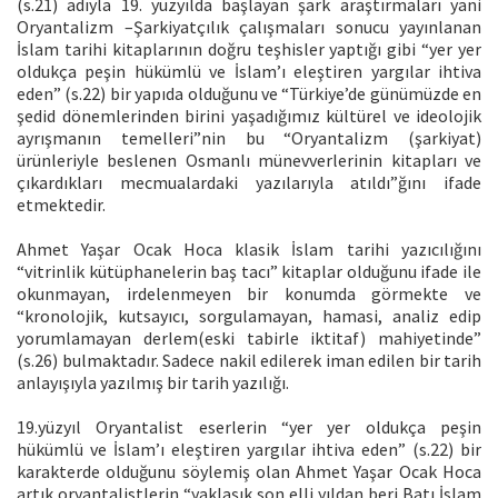
(s.21) adıyla 19. yüzyılda başlayan şark araştırmaları yani
Oryantalizm –Şarkiyatçılık çalışmaları sonucu yayınlanan
İslam tarihi kitaplarının doğru teşhisler yaptığı gibi “yer yer
oldukça peşin hükümlü ve İslam’ı eleştiren yargılar ihtiva
eden” (s.22) bir yapıda olduğunu ve “Türkiye’de günümüzde en
şedid dönemlerinden birini yaşadığımız kültürel ve ideolojik
ayrışmanın temelleri”nin bu “Oryantalizm (şarkiyat)
ürünleriyle beslenen Osmanlı münevverlerinin kitapları ve
çıkardıkları mecmualardaki yazılarıyla atıldı”ğını ifade
etmektedir.
Ahmet Yaşar Ocak Hoca klasik İslam tarihi yazıcılığını
“vitrinlik kütüphanelerin baş tacı” kitaplar olduğunu ifade ile
okunmayan, irdelenmeyen bir konumda görmekte ve
“kronolojik, kutsayıcı, sorgulamayan, hamasi, analiz edip
yorumlamayan derlem(eski tabirle iktitaf) mahiyetinde”
(s.26) bulmaktadır. Sadece nakil edilerek iman edilen bir tarih
anlayışıyla yazılmış bir tarih yazılığı.
19.yüzyıl Oryantalist eserlerin “yer yer oldukça peşin
hükümlü ve İslam’ı eleştiren yargılar ihtiva eden” (s.22) bir
karakterde olduğunu söylemiş olan Ahmet Yaşar Ocak Hoca
artık oryantalistlerin “yaklaşık son elli yıldan beri Batı İslam