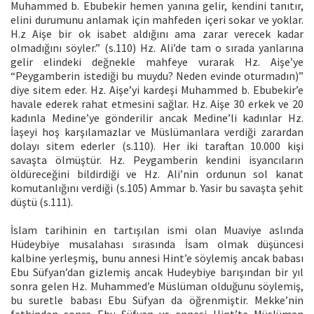
Muhammed b. Ebubekir hemen yanına gelir, kendini tanıtır,
elini durumunu anlamak için mahfeden içeri sokar ve yoklar.
H.z Aişe bir ok isabet aldığını ama zarar verecek kadar
olmadığını söyler.” (s.110) Hz. Ali’de tam o sırada yanlarına
gelir elindeki değnekle mahfeye vurarak Hz. Aişe’ye
“Peygamberin istediği bu muydu? Neden evinde oturmadın)”
diye sitem eder. Hz. Aişe’yi kardeşi Muhammed b. Ebubekir’e
havale ederek rahat etmesini sağlar. Hz. Aişe 30 erkek ve 20
kadınla Medine’ye gönderilir ancak Medine’li kadınlar Hz.
İaşeyi hoş karşılamazlar ve Müslümanlara verdiği zarardan
dolayı sitem ederler (s.110). Her iki taraftan 10.000 kişi
savaşta ölmüştür. Hz. Peygamberin kendini isyancıların
öldüreceğini bildirdiği ve Hz. Ali’nin ordunun sol kanat
komutanlığını verdiği (s.105) Ammar b. Yasir bu savaşta şehit
düştü (s.111).
İslam tarihinin en tartışılan ismi olan Muaviye aslında
Hüdeybiye musalahası sırasında İsam olmak düşüncesi
kalbine yerleşmiş, bunu annesi Hint’e söylemiş ancak babası
Ebu Süfyan’dan gizlemiş ancak Hudeybiye barışından bir yıl
sonra gelen Hz. Muhammed’e Müslüman olduğunu söylemiş,
bu suretle babası Ebu Süfyan da öğrenmiştir. Mekke’nin
fethinden sonra Ebu Süfyan ve annesi Hint’te Müslüman