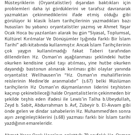
Müsteşriklerin (Oryantalistler) dışarıdan baktıkları için
problemleri daha iyi gördüklerini ve tarafsız davranarak
yazmaktan çekinmediklerini ifade etmiş olduğu gibi
görülüyor ki klasik İslam tarihçilerinin yazmadıkları bazı
hususları bu yabancı oryantalistler yazmış ve Ahmet Yaşar
Ocak Hoca bu yazılanları alarak bu gün “Siyasal, Toplumsal,
Kültürel Kırılmalar Ve Dönüşümler Işığında Farklı Bir İslam
Tarihi” adlı kitabında kullanmıştır. Ancak İslam Tarihçilerinin
çok yaygın kullanılmadığı fakat Taberi tarafından
dillendirilen Hz. Osman’ın aşağılanması şeklindeki hutbe
okurken kendisine çakıl taşı atılması, yine hutbe okurken
dayandığı bastonun alınarak kırılması gibi olaylar yanında
oryantalist Wellhausen’in “Hz. Osman’ın muhaliflerinin
reislerinin Medine’de aranmalıdır” (s.67) belki Müslüman
tarihçilerin Hz Osman’ın düşmanlarının liderini teşhisten
kaçınıp çekinebileceği halde Oryantalistlerin çekinmeden bir
şekilde teşhis eden ifadesi ile Lewis’in Talha b.Ubeydullah,
Zeyd b. Sabit, Abdurrahman b. Avf, Zübeyir b. El-Avvam gibi
önde gelen ve dindar sahabelerin Hz. Muhammed’den sonra
aşırı zenginleştiklerini (s.68) yazması farklı bir İslam tarihi
yazdığının emareleridir.
Ahmet Yaşar Ocak Hoca’nın anlattığı 79 sayfalık Hz. Osman