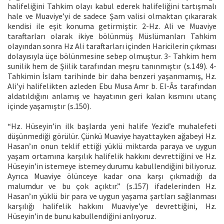
halifeliğini Tahkim olayı kabul ederek halifeliğini tartışmalı
hale ve Muaviye’yi de sadece Şam valisi olmaktan çıkararak
kendisi ile eşit konuma getirmiştir. 2-Hz. Ali ve Muaviye
taraftarları olarak ikiye bölünmüş Müslümanları Tahkim
olayından sonra Hz Ali taraftarları içinden Haricilerin çıkması
dolayısıyla üçe bölünmesine sebep olmuştur. 3- Tahkim hem
sunilik hem de Şiilik tarafından meşru tanınmıştır (s.149). 4-
Tahkimin İslam tarihinde bir daha benzeri yaşanmamış, Hz.
Ali’yi halifelikten azleden Ebu Musa Amr b. El-Âs tarafından
aldatıldığını anlamış ve hayatının geri kalan kısmını utanç
içinde yaşamıştır (s.150).
“Hz. Hüseyin’in ilk başlarda yeni halife Yezid’e muhalefeti
düşünmediği görülür. Çünkü Muaviye hayattayken ağabeyi Hz.
Hasan’ın onun teklif ettiği yüklü miktarda paraya ve uygun
yaşam ortamına karşılık halifelik hakkını devrettiğini ve Hz.
Hüseyin’in istemeye istemey durumu kabullendiğini biliyoruz.
Ayrıca Muaviye ölünceye kadar ona karşı çıkmadığı da
malumdur ve bu çok açıktır.” (s.157) ifadelerinden Hz.
Hasan’ın yüklü bir para ve uygun yaşama şartları sağlanması
karşılığı halifelik hakkını Muaviye’ye devrettiğini, Hz.
Hüseyin’in de bunu kabullendiğini anlıyoruz.