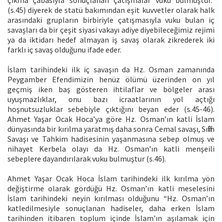
(s.45) diyerek de statü bakımından eşit kuvvetler olarak halk
arasındaki grupların birbiriyle çatışmasıyla vuku bulan iç
savaşları da bir çeşit siyasi vakayı adiye diyebileceğimiz rejimi
ya da iktidarı hedef almayan iş savaş olarak zikrederek iki
farklı iç savaş olduğunu ifade eder.
İslam tarihindeki ilk iç savaşın da Hz. Osman zamanında
Peygamber Efendimizin henüz ölümü üzerinden on yıl
geçmiş iken baş gösteren ihtilaflar ve bölgeler arası
uyuşmazlıklar, onu bazı icraatlarının yol açtığı
hoşnutsuzluklar sebebiyle çıktığını beyan eder (s.45-46).
Ahmet Yaşar Ocak Hoca’ya göre Hz. Osman’ın katli İslam
dünyasında bir kırılma yaratmış daha sonra Cemal savaşı, Sıffîn
Savaşı ve Tahkim hadisesinin yaşanmasına sebep olmuş ve
nihayet Kerbela olayı da Hz. Osman’ın katli menşeili
sebeplere dayandırılarak vuku bulmuştur (s.46).
Ahmet Yaşar Ocak Hoca İslam tarihindeki ilk kırılma yön
değiştirme olarak gördüğü Hz. Osman’ın katli meselesini
İslam tarihindeki neyin kırılması olduğunu “Hz. Osman’ın
katledilmesiyle sonuçlanan hadiseler, daha erken İslam
tarihinden itibaren toplum içinde İslam’ın aşılamak için