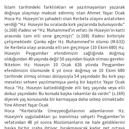
İslam tarihindeki farklılıkları ve yazılmayanları yazarak
doğruya ulaşmayı maksat edinmiş olan Ahmet Yaşar Ocak
Hoca Hz. Hüseyin’in şahadeti olan Kerbela olayını anlatırken
verdiği “Hz. Hüseyin bu sıralarda kırk yaşlarında bulunuyordu.”
(s.168) ifadesi ve “Hz. Muhammed’in vefatı ile Hüseyin’in katli
arasında tam elli sene geçmişti.” (s.168) ifadesi birbiriyle
çelişmektedir. Çünkü eğer Hz. Muhammed’in ölümü (M.632)
ile Kerbela olayı arasında elli sen geçmişse (10 Ekim 680) Hz.
Hüseyin Peygamber efendimizin sağlığında doğmuş
olduğundan 40 yaşında değil 50 yaşından büyük olması gerekir.
Nitekim Hz. Hüseyin 10 Ocak 626 yılında Peygamber
efendimizin ölümünde 6 yıl önce doğmuş ve 10 Ekim 680
tarihinde ölmüş olması dolayısıyla 54 yaşındadır. Bu kırk yaşı
meselesi sehven yazılmamışsa yanlış bir kayıttır. Yaşar Ocak
Hoca “Hz. Hüseyin katledildiğinde elli beş yaşında veya elli
dokuz yaşındadır. Bu konuda başka rakamlar da vardır.” (s.169)
diyerek yaş konusunda bir karmaşaya daha sebep olmaktadır.
Yine Ahmet Yaşar Ocak
Hoca “Kerbela’da Ümeyyeoğullarının adamlarının Hz.
Hüseyin’e uyguladıkları şu inanılmaz vahşeti Peygamber’in
vefatından 48 yıl sonra Müslümanların ne hale geldiklerini
başka hiçbir izaha ihtiyaç bırakmayacak kadar net ortaya