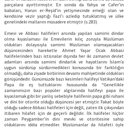
parçalara ayırttırmıştır. En sonda da Yahya ve Cafer’in
babaları, Harun er-Reşid’in yetişmesinde emeği olan ve
kendisine vezir yaptığı Fazl’ı azledip tutuklatmış ve ülke
genelindeki mallarını müsadere etmiştir (s.283).
Emevi ve Abbasi halifeleri arsında yapılan samimi dindar
olma kıyaslaması ile Emevilerin kılıç zoruyla Müslüman
oldukları dolayısıyla samimi Müslüman olamayacakları
düşüncesinden hareketle Ahmet Yaşar Ocak Abbasi
halifelerinden bazı istisnalar dışında her iki zamanın devlet
adamları arsında samimi dindarlık ve hayatlarını İslam’a
uygun sürdürüp sürdürmedikleri konusunda bir farklılığın
olmadığı, daha ziyade birbirinin devamı mahiyetinde oldukları
görüşündedir. Günümüzde bazı kesimleri halifeyi Vatikan’daki
Papa ile eş tuttuklarını hususunda da “Genellikle
zamanımızın bazı popüler algılarında halifeyi papa ile
kıyaslamak gibi bir yanlış sebebiyle halifenin papa gibi ruhani
ve dini bir otorite olduğu düşüncesi yer etmiştir. Fakat böyle
olduğu sadece Abbasi halifeleri için değil, zaten ilk çıkışından
itibaren hilafet için de geçerli değildir. İlk halifeler hiçbir
zaman Peygamber’in dini mevki ve otoritesine sahip
olduklarını iddia etmediler. Müslümanlar da hilafeti öyle