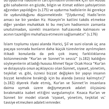
gibi sahabenin en gözde, bilgin ve itimat edilen şahsiyetinin
ağzından yapıldığını (s.175) ve uydurma hadislerin iki gerekçe
ile uydurulduğunu düşünmektedir. “[Uydurma] Hadis’lerin
amacı ise bir yandan Hz. Hüseyin’in katlini takdis etmekse
diğer yandan muhakkak ki bu meş’um hadisensin zamanla
unutulmadan, sürekli insanların hafızasında kalmasını ve
acının tazeliğini muhafaza etmesini sağlamaktır.” (s.176)
İslam toplumu siyasi alanda Harici, Şiî ve suni olarak üç ana
paçaya sonrada bunların daha küçük türevlerine ayrılmışken
itikadi konularda da pek çok inanç farklılıklarına
bölünmesinde “Kur’an ve Sünnet’in sessiz” (s.182) kaldığını
söyleyenlerin atladığı hususu Ahmet Yaşar Ocak Hoca “Kur’an
ve dolayısıyla onun açıklayıcısı olan Sünnet, siyaset, yönetim,
teşkilat vs. gibi, öznesi bizzat değişken bir yapıyı insanın
bizzat kendisine bıraktığı için bu alanda (sessiz kalmıştır.)”
(s.182) diyerek ifade etmiş, Kur’an ve Sünnet’in insanlara
daima uymak üzere değişmeyecek adalet ölçüsünü
bırakmakta isabet ettiğini vurgulamıştır. Kısaca Kur’an ve
Sünnet bir model olarak ‘siyaset, yönetim, teşkilat vs.’
tavsiye etmezken adaleti emreder.