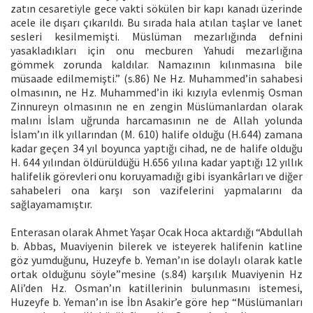
zatın cesaretiyle gece vakti sökülen bir kapı kanadı üzerinde
acele ile dışarı çıkarıldı. Bu sırada hala atılan taşlar ve lanet
sesleri kesilmemişti. Müslüman mezarlığında defnini
yasakladıkları için onu mecburen Yahudi mezarlığına
gömmek zorunda kaldılar. Namazının kılınmasına bile
müsaade edilmemişti.” (s.86) Ne Hz. Muhammed’in sahabesi
olmasının, ne Hz. Muhammed’in iki kızıyla evlenmiş Osman
Zinnureyn olmasının ne en zengin Müslümanlardan olarak
malını İslam uğrunda harcamasının ne de Allah yolunda
İslam’ın ilk yıllarından (M. 610) halife olduğu (H.644) zamana
kadar geçen 34 yıl boyunca yaptığı cihad, ne de halife olduğu
H. 644 yılından öldürüldüğü H.656 yılına kadar yaptığı 12 yıllık
halifelik görevleri onu koruyamadığı gibi isyankârları ve diğer
sahabeleri ona karşı son vazifelerini yapmalarını da
sağlayamamıştır.
Enterasan olarak Ahmet Yaşar Ocak Hoca aktardığı “Abdullah
b. Abbas, Muaviyenin bilerek ve isteyerek halifenin katline
göz yumduğunu, Huzeyfe b. Yeman’ın ise dolaylı olarak katle
ortak olduğunu söyle”mesine (s.84) karşılık Muaviyenin Hz
Ali’den Hz. Osman’ın katillerinin bulunmasını istemesi,
Huzeyfe b. Yeman’ın ise İbn Asakir’e göre hep “Müslümanları