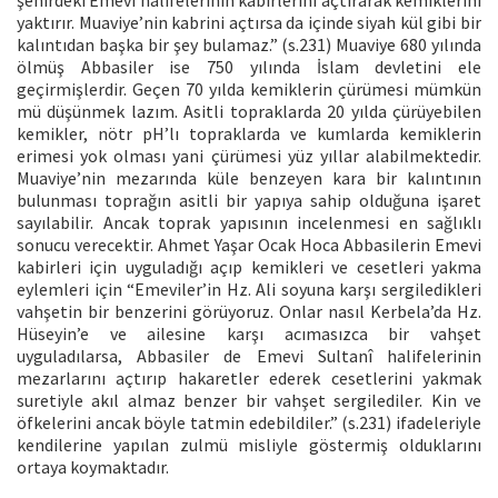
yaktırır. Muaviye’nin kabrini açtırsa da içinde siyah kül gibi bir
kalıntıdan başka bir şey bulamaz.” (s.231) Muaviye 680 yılında
ölmüş Abbasiler ise 750 yılında İslam devletini ele
geçirmişlerdir. Geçen 70 yılda kemiklerin çürümesi mümkün
mü düşünmek lazım. Asitli topraklarda 20 yılda çürüyebilen
kemikler, nötr pH’lı topraklarda ve kumlarda kemiklerin
erimesi yok olması yani çürümesi yüz yıllar alabilmektedir.
Muaviye’nin mezarında küle benzeyen kara bir kalıntının
bulunması toprağın asitli bir yapıya sahip olduğuna işaret
sayılabilir. Ancak toprak yapısının incelenmesi en sağlıklı
sonucu verecektir. Ahmet Yaşar Ocak Hoca Abbasilerin Emevi
kabirleri için uyguladığı açıp kemikleri ve cesetleri yakma
eylemleri için “Emeviler’in Hz. Ali soyuna karşı sergiledikleri
vahşetin bir benzerini görüyoruz. Onlar nasıl Kerbela’da Hz.
Hüseyin’e ve ailesine karşı acımasızca bir vahşet
uyguladılarsa, Abbasiler de Emevi Sultanî halifelerinin
mezarlarını açtırıp hakaretler ederek cesetlerini yakmak
suretiyle akıl almaz benzer bir vahşet sergilediler. Kin ve
öfkelerini ancak böyle tatmin edebildiler.” (s.231) ifadeleriyle
kendilerine yapılan zulmü misliyle göstermiş olduklarını
ortaya koymaktadır.