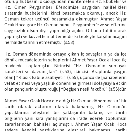
oturup hutbesini okuduğundan muhtemelen Hz. Ebubekir ve
Hz. Ömer Peygamber Efendimize saygıdan halifelikleri
sırasında hutbelerini ikinci basamakta okumuş, ancak Hz.
Osman tekrar üçüncü basamakta okumuştur. Ahmet Yaşar
Ocak Hoca göre Hz. Osman bunu “Peygamber’e ve seleflerine
saygısızlık olsun diye yapmadığı açıktı. O bunu tabii olarak
yapmıştı ve kuvvetle muhtemeldir ki tepkiyle karşılanacağını
herhalde tahmin etmemişti.” (s.53)
Hz. Osman döneminde ortaya çıkan iç savaşların ya da içe
dönük mücadelelerin sebeplerini Ahmet Yaşar Ocak Hoca üç
maddede toplamıştır. Birincisi “Hz. Osman’ın yumuşak
karakteri ve davranışları” (s.53), ikincisi [Araplarda yaygın
olan] “Klasik kabile asabiyeti” (s.55), üçüncü de [Sahabelerin
vefat etmesi veya yaşlılık dönemine girmesi dolayısıyla etkin
olan gençlerin oluşturduğu] “Değişen nesil faktörü” (s.55)dür.
Ahmet Yaşar Ocak Hoca ele aldığı Hz Osman dönemine sırf bir
tarih olarak aktarım olarak bakmamış, Hz Osman’ın
yaptıklarına eleştirel bir yaklaşımla bakmış ve tarihi
bilgilerin yanı sıra yanlışlarını da ifade ederek toplumsal
zararlarından bahisler açılmıştır. Ahmet Yaşar Ocak Hoca
sadece kendisi yazdıklarına eleştirel bakmamış, tarihi