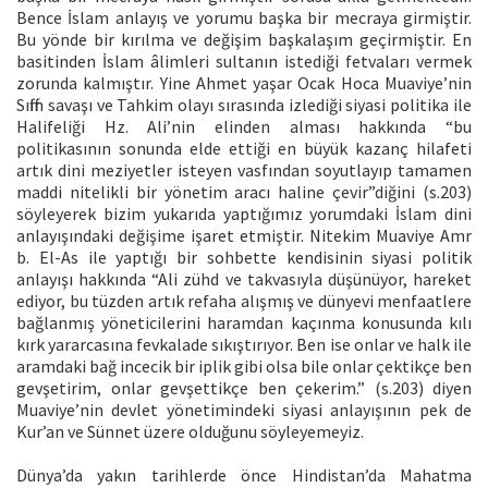
Bence İslam anlayış ve yorumu başka bir mecraya girmiştir.
Bu yönde bir kırılma ve değişim başkalaşım geçirmiştir. En
basitinden İslam âlimleri sultanın istediği fetvaları vermek
zorunda kalmıştır. Yine Ahmet yaşar Ocak Hoca Muaviye’nin
Sıffin savaşı ve Tahkim olayı sırasında izlediği siyasi politika ile
Halifeliği Hz. Ali’nin elinden alması hakkında “bu
politikasının sonunda elde ettiği en büyük kazanç hilafeti
artık dini meziyetler isteyen vasfından soyutlayıp tamamen
maddi nitelikli bir yönetim aracı haline çevir”diğini (s.203)
söyleyerek bizim yukarıda yaptığımız yorumdaki İslam dini
anlayışındaki değişime işaret etmiştir. Nitekim Muaviye Amr
b. El-As ile yaptığı bir sohbette kendisinin siyasi politik
anlayışı hakkında “Ali zühd ve takvasıyla düşünüyor, hareket
ediyor, bu tüzden artık refaha alışmış ve dünyevi menfaatlere
bağlanmış yöneticilerini haramdan kaçınma konusunda kılı
kırk yararcasına fevkalade sıkıştırıyor. Ben ise onlar ve halk ile
aramdaki bağ incecik bir iplik gibi olsa bile onlar çektikçe ben
gevşetirim, onlar gevşettikçe ben çekerim.” (s.203) diyen
Muaviye’nin devlet yönetimindeki siyasi anlayışının pek de
Kur’an ve Sünnet üzere olduğunu söyleyemeyiz.
Dünya’da yakın tarihlerde önce Hindistan’da Mahatma