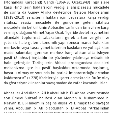
(Mohandas Karaçand) Gandi (1869-30 Ocak1948) İngilizlere
karşı Hintlilerin hakları için verdiği silahsız sessiz mücadele
ile sonra da Güney Afrika devletinde Nelson Mandela’nın
(1918-2013) zencilerin hakları için beyazlara karşı verdiği
silahsız sessiz mücadele ile gündeme gelen silahsız
mücadelenin belki ilkinin Abbasiler tarfından Emevilere karşı
vermiş olduğunu Ahmet Yaşar Ocak “İçeride devletin yönetimi
altındaki toplumsal tabakaların gerek artan vergiler ve
yetersiz hale gelen ekonomik yapı sonucu maruz kaldıkları
merkezin veya taşra yöneticilerinin baskıları ve yol açtıkları
maddi sıkıntılar, gerekse merkez karşı alttan alta işleyen
pasif (Silahsız) başkaldırılar yüzünden yıkılmaya müsait bir
hale gelmiştir. Tarihçilerin Abbasi propagandası dedikleri
mekanizma işte bu pasif başkaldırı ortamında başlamış,
başarılı olmuş ve sonunda bu parlak imparatorluğu ortadan
kaldırmıştır.” (s.228) ifadeleriyle işaret etmektedir. Bu üç olay
da gösteriyor ki insanlar savaşmadan da zafer kazanabilirler.
Abbasiler Abdullah b. Ali b.abdullah b. El-Abbas komutasında
son Emevi Sultanî halifesi olan Mervan b. Muhammed b.
Mervan b. El-Hakem’in peşine düşer ve Dımaşk’taki savaşta
yener. Abdullah b. Ali b.abdullah b. El-Abbas “Arkasından
şehirdeki Emevi halifelerinin kabirlerini açtırarak kemiklerini