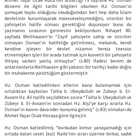
dönemi ile ilgili tarihi bilgileri okurken Hz. Osman’ın
yumuşak huylu olduğunu okuduğumdan beri hep daha İslam
devletinin kurumlaşarak müesseseleşmediğini, otoriter bir
şahsiyetin halife olması gerektiğini düşünüyor bunu da
yazmanın sırasının gelmesini bekliyordum. Nihayet 80.
sayfada Wellhausen’in “Zayıf şahsiyete sahip ve otoriter
olmayan Osman’ın halifeliğe getirilmesi, mekanik, kendi
kendine işleyen bir devlet nizamın henüz teessüs
etmemişken işleri bir arada tutmak için kuvvetli bir şahsiyete
ihtiyaç varken yanlış olmuştur.” (s.80) ifadesi benim de
anlatılanlarla Wellhausen gibi yabancı bir tarihçi kadar doğru
bir muhakeme yürüttüğüm göstermiştir.
Hz. Osman katledilirken ellerini kana bulamamak için
ortalıktan kaybolan Talha b. Ubeydullah ve Zübeyr b. El-
Avvam Hz. Ali halife seçildikten sonra “Talha b. Ubeydullah ve
Zübeyr b. El-Avvam’ın sonradan Hz. Alşi’ye karşı ısrarla Hz.
Osman’ın kanını dava eder konuma gelmiş” (s.83) olmaları da
Ahmet Yaşar Ocak Hocaya göre ilginçtir.
Hz. Osman katledilmiş “korkudan kimse yanaşamadığı için
ortada kalan ceset [eşi] Naile’nin ısrarı üzerine birkaç sadık