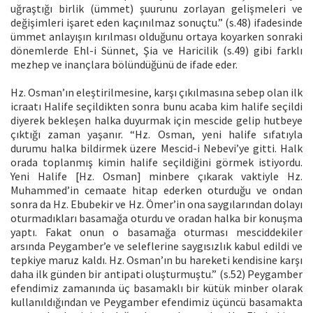
uğraştığı birlik (ümmet) şuurunu zorlayan gelişmeleri ve
değişimleri işaret eden kaçınılmaz sonuçtu.” (s.48) ifadesinde
ümmet anlayışın kırılması olduğunu ortaya koyarken sonraki
dönemlerde Ehl-i Sünnet, Şia ve Haricilik (s.49) gibi farklı
mezhep ve inançlara bölündüğünü de ifade eder.
Hz. Osman’ın eleştirilmesine, karşı çıkılmasına sebep olan ilk
icraatı Halife seçildikten sonra bunu acaba kim halife seçildi
diyerek bekleşen halka duyurmak için mescide gelip hutbeye
çıktığı zaman yaşanır. “Hz. Osman, yeni halife sıfatıyla
durumu halka bildirmek üzere Mescid-i Nebevi’ye gitti. Halk
orada toplanmış kimin halife seçildiğini görmek istiyordu.
Yeni Halife [Hz. Osman] minbere çıkarak vaktiyle Hz.
Muhammed’in cemaate hitap ederken oturduğu ve ondan
sonra da Hz. Ebubekir ve Hz. Ömer’in ona saygılarından dolayı
oturmadıkları basamağa oturdu ve oradan halka bir konuşma
yaptı. Fakat onun o basamağa oturması mesciddekiler
arsında Peygamber’e ve seleflerine saygısızlık kabul edildi ve
tepkiye maruz kaldı. Hz. Osman’ın bu hareketi kendisine karşı
daha ilk günden bir antipati oluşturmuştu.” (s.52) Peygamber
efendimiz zamanında üç basamaklı bir kütük minber olarak
kullanıldığından ve Peygamber efendimiz üçüncü basamakta