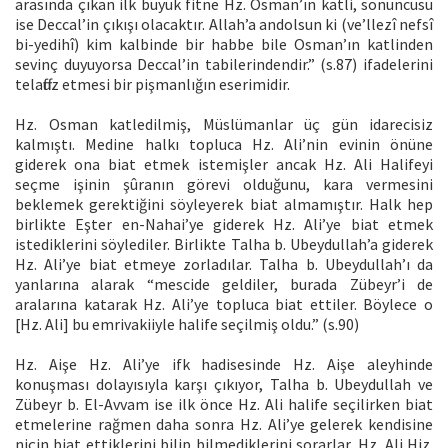
arasında çıkan ilk büyük fitne Hz. Osman’ın katli, sonuncusu
ise Deccal’in çıkışı olacaktır. Allah’a andolsun ki (ve’llezî nefsî
bi-yedihî) kim kalbinde bir habbe bile Osman’ın katlinden
sevinç duyuyorsa Deccal’in tabilerindendir.” (s.87) ifadelerini
telaffuz etmesi bir pişmanlığın eserimidir.
Hz. Osman katledilmiş, Müslümanlar üç gün idarecisiz
kalmıştı. Medine halkı topluca Hz. Ali’nin evinin önüne
giderek ona biat etmek istemişler ancak Hz. Ali Halifeyi
seçme işinin şûranın görevi olduğunu, kara vermesini
beklemek gerektiğini söyleyerek biat almamıştır. Halk hep
birlikte Eşter en-Nahai’ye giderek Hz. Ali’ye biat etmek
istediklerini söylediler. Birlikte Talha b. Ubeydullah’a giderek
Hz. Ali’ye biat etmeye zorladılar. Talha b. Ubeydullah’ı da
yanlarına alarak “mescide geldiler, burada Zübeyr’i de
aralarına katarak Hz. Ali’ye topluca biat ettiler. Böylece o
[Hz. Ali] bu emrivakiiyle halife seçilmiş oldu.” (s.90)
Hz. Aişe Hz. Ali’ye ifk hadisesinde Hz. Aişe aleyhinde
konuşması dolayısıyla karşı çıkıyor, Talha b. Ubeydullah ve
Zübeyr b. El-Avvam ise ilk önce Hz. Ali halife seçilirken biat
etmelerine rağmen daha sonra Hz. Ali’ye gelerek kendisine
niçin biat ettiklerini bilip bilmediklerini sorarlar, Hz. Ali Hiz.