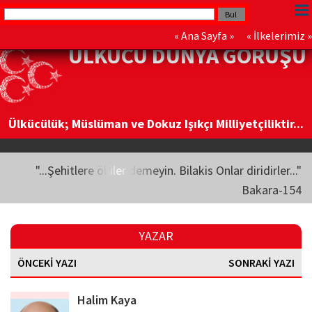
«
Ana Sayfa
» «
İlkelerimiz
»
ÜLKÜCÜ DÜNYA GÖRÜŞÜ
Ülkücülük; Müslüman ve Dokuz Işıkçı Milliyetçiliktir...
"...Şehitlere ölüler demeyin. Bilakis Onlar diridirler..."
Bakara-154
YAZAR
ÖNCEKİ YAZI
SONRAKİ YAZI
Halim Kaya