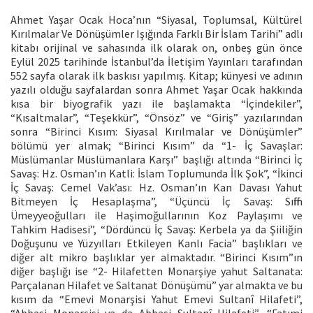
Ahmet Yaşar Ocak Hoca’nın “Siyasal, Toplumsal, Kültürel
Kırılmalar Ve Dönüşümler Işığında Farklı Bir İslam Tarihi” adlı
kitabı orijinal ve sahasında ilk olarak on, onbeş gün önce
Eylül 2025 tarihinde İstanbul’da İletişim Yayınları tarafından
552 sayfa olarak ilk baskısı yapılmış. Kitap; künyesi ve adının
yazılı olduğu sayfalardan sonra Ahmet Yaşar Ocak hakkında
kısa bir biyografik yazı ile başlamakta “İçindekiler”,
“Kısaltmalar”, “Teşekkür”, “Önsöz” ve “Giriş” yazılarından
sonra “Birinci Kısım: Siyasal Kırılmalar ve Dönüşümler”
bölümü yer almak; “Birinci Kısım” da “1- İç Savaşlar:
Müslümanlar Müslümanlara Karşı” başlığı altında “Birinci İç
Savaş: Hz. Osman’ın Katli: İslam Toplumunda İlk Şok”, “İkinci
İç Savaş: Cemel Vak’ası: Hz. Osman’ın Kan Davası Yahut
Bitmeyen İç Hesaplaşma”, “Üçüncü İç Savaş: Sıffin
Ümeyyeoğulları ile Haşimoğullarının Koz Paylaşımı ve
Tahkim Hadisesi”, “Dördüncü İç Savaş: Kerbela ya da Şiiliğin
Doğuşunu ve Yüzyılları Etkileyen Kanlı Facia” başlıkları ve
diğer alt mikro başlıklar yer almaktadır. “Birinci Kısım”ın
diğer başlığı ise “2- Hilafetten Monarşiye yahut Saltanata:
Parçalanan Hilafet ve Saltanat Dönüşümü” yar almakta ve bu
kısım da “Emevi Monarşisi Yahut Emevi Sultanî Hilafeti”,
“Abbasi Monarşisi ya da Abbasi Sultanî Hilafeti”, “Fatımi