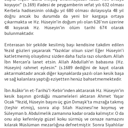
koyuyor.” (s.169) ifadesi de peygamberin vefat yılı 632 olması
Kerbela hadisesinin olduğu yıl 680 olması dolayısıyla 48 yıl
doğru ancak bu durumda da yeni bir kargaşa ortaya
çıkarmakta ve Hz. Hüseyin’in doğum yılı olan 626’nın üzerine
48 koyarak Hz. Hüseyin’in ölüm tarihi 674 olarak
bulunmaktadır.
Enterasan bir şekilde kesilmiş başı kendisine takdim edilen
Yezid gözleri yaşararak “Yazıklar olsun size! Eğer Hüseyin’i
katletmemiş olsaydınız sizden daha fazla razı olurdum. Allah
İbn Mercan’a lanet etsin. Allah Abdullah’ın babasına (Hz.
Hüseyin) rahmet eylesin.” (s.1689 dediğini de kayıt olarak
aktarmaktadır ancak diğer kaynaklarda yazılı olan kesik başa
ve sağ kalanlara yaptığı eziyetten henüz bahsetmemektedir.
İbn Asâkir’in et-Tarihü’l-Kebir’inden aktararak Hz. Hüseyin’in
kesik başının gördüğü muameleleri aktaran Ahmet Yaşar
Ocak “Yezid, Hüseyin başını üç gün Dımaşk’ta mızrağa takmış
(teşhir etmiş), sonra alıp Silah Hazinesi’ne koymuş ve
Süleyman b. Abdulmelik zamanına kadar orada kalmıştır. O da
onu alıp kefenleyip güzel koku sürmüş ve cenaze namazını
kılarak Müslüman mezarlığına defnetmiştir. Sonra Siyahlılar