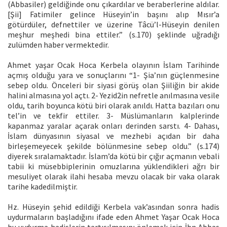
(Abbasiler) geldiğinde onu çıkardılar ve beraberlerine aldılar.
[Şii] Fatimiler gelince Hüseyin’in başını alıp Mısır’a
götürdüler, defnettiler ve üzerine Tâcü’l-Hüseyin denilen
meşhur meşhedi bina ettiler.” (s.170) şeklinde uğradığı
zulümden haber vermektedir.
Ahmet yaşar Ocak Hoca Kerbela olayının İslam Tarihinde
açmış olduğu yara ve sonuçlarını “1- Şia’nın güçlenmesine
sebep oldu. Önceleri bir siyasi görüş olan Şiiliğin bir akide
halini almasına yol açtı. 2- Yezid2in nefretle anılmasına vesile
oldu, tarih boyunca kötü biri olarak anıldı. Hatta bazıları onu
tel’in ve tekfir ettiler. 3- Müslümanların kalplerinde
kapanmaz yaralar açarak onları derinden sarstı. 4- Dahası,
İslam dünyasının siyasal ve mezhebi açıdan bir daha
birleşemeyecek şekilde bölünmesine sebep oldu.” (s.174)
diyerek sıralamaktadır. İslam’da kötü bir çığır açmanın vebali
tabii ki müsebbiplerinin omuzlarına yüklendikleri ağrı bir
mesuliyet olarak ilahi hesaba mevzu olacak bir vaka olarak
tarihe kadedilmiştir.
Hz. Hüseyin şehid edildiği Kerbela vak’asından sonra hadis
uydurmaların başladığını ifade eden Ahmet Yaşar Ocak Hoca
bu uydurma hadislerin tartışılmasını önlemek için İbn Abbas