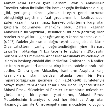
Ahmet Yaşar Ocak’a göre Bernard Lewis’in Abbasilerin
Emevileri yıkan ihtilalini “Bu hareket çoğu ihtilalerde olduğu
gibi, yerleşmiş düzeni yıkmak isteyen genel arzunun
birleştirdiği çeşitli menfaat gruplarının bir koalisyonudur.
Zafer kazanılır kazanılmaz hareket birbirlerine karşı olan
gruplara bölünmeye mahkûm oldu. Zaferi kazanan
Abbasilerin ilk yaptıkları, kendilerini iktidara getirmiş olan
hareketin hayal kırıklığına uğrayan aşırı kanadını ezmek oldu.”
(s.247) ifadeleriyle kısmen doğru teşhis etmiş olsa da klasik
Oryantalistlerin yanlış değerlendirdiğini yine Bernard
Lewis’ten aktardığı “Irkçı teorilerle aldatılan 19.yüzyılın
müsteşrikleri Emevilerle Abbasiler arasındaki mücadeleyi ve
İslam’ın başlangıcındaki dini ihtilafları Arabistan’ın Manileri
ile İran’ın Aryanileri arasında ırkçı bir mücadele olarak izah
ettiler. Onlara göre Abbasiler, İranlıların Araplara karşı
kazandıkları, İslam perdesi altında yeni bir Pers
İmparatorluğu’nun geçmesi idi.” (s.247-248) cümleleriyle
ortaya koyar. Yani Ahmet Yaşar Ocak Hoca Oryantalistlerin
Abbasi Emevi Mücadelesini Persler ile Arapların mücadelesi
görüp ırkçı bir yorum yaptıklarını, Abbasi Emevi
Mücadelesinin İslamiyet öncesi her ikisi de Arap olan
Haşimoğlulları ile Ümeyyeoğullarının mücadelesi olduğunu