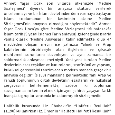
Ahmet Yaşar Ocak son yıllarda ülkemizde ‘Medine
Sözleşmesi’ diyerek bir anayasa statüsü verilerek
öncelenmeye ve bir İslam devletinden dem vurmaya başlayan
İslam toplumunun bir kesiminin aksine ‘Medine
Sözleşmesi’nin anayasa olmadığını söylemektedir.” Ahmet
Yaşar Ocak Hoca’ya göre Medine Sözleşmesi “Muhafazakâr
İslam tarih [Siyasal İslamcı Tarih anlayışı] geleneğinde ısrarla
yanlış olarak ‘Medine Anayasası’ tabir edilmekte olup 47
maddeden oluşan metin ise yalnızca Yahudi ve Arap
kabilelerinin birbirleriyle olan ilişkilerini ve çıkacak
muhtemel sorunlarını düzenleyen ve aynı zamanda bir
saldırmazlık anlaşması metniydi. Yani yeni kurulan Medine
devletinin esas teşkilat ve kurumlarını, statüsünü ve yapısını,
hukuksal çerçevesini tanzim eden modern manada gerçek bir
anayasa değildi.” (s.183) manasına gelmektedir. Yani Arap ve
Yahudi toplumunun ortak devletinin esaslarını ve hukuksal
çerçevesini belirlememekte, sadece iki toplumun
savaşmamasını temin etmek için aynı şehirde yaşayan farklı
inançtaki grupları arasında imzalanmış bir sözleşmedir.
Halifelik hususunda Hz. Ebubekir’in “Halifetu Reulillah”
(s.190) kullanırken Hz. Ömer’in “Halifetu Halifet’i Resulillah”