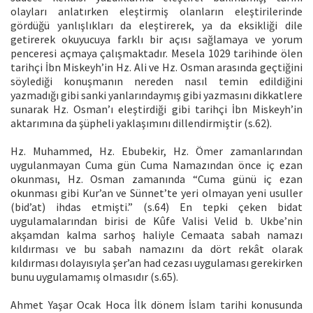
olayları anlatırken eleştirmiş olanların eleştirilerinde
gördüğü yanlışlıkları da eleştirerek, ya da eksikliği dile
getirerek okuyucuya farklı bir açısı sağlamaya ve yorum
penceresi açmaya çalışmaktadır. Mesela 1029 tarihinde ölen
tarihçi İbn Miskeyh’in Hz. Ali ve Hz. Osman arasında geçtiğini
söylediği konuşmanın nereden nasıl temin edildiğini
yazmadığı gibi sanki yanlarındaymış gibi yazmasını dikkatlere
sunarak Hz. Osman’ı eleştirdiği gibi tarihçi İbn Miskeyh’in
aktarımına da şüpheli yaklaşımını dillendirmiştir (s.62).
Hz. Muhammed, Hz. Ebubekir, Hz. Ömer zamanlarından
uygulanmayan Cuma gün Cuma Namazından önce iç ezan
okunması, Hz. Osman zamanında “Cuma günü iç ezan
okunması gibi Kur’an ve Sünnet’te yeri olmayan yeni usuller
(bid’at) ihdas etmişti.” (s.64) En tepki çeken bidat
uygulamalarından birisi de Kûfe Valisi Velid b. Ukbe’nin
akşamdan kalma sarhoş haliyle Cemaata sabah namazı
kıldırması ve bu sabah namazını da dört rekât olarak
kıldırması dolayısıyla şer’an had cezası uygulaması gerekirken
bunu uygulamamış olmasıdır (s.65).
Ahmet Yaşar Ocak Hoca İlk dönem İslam tarihi konusunda