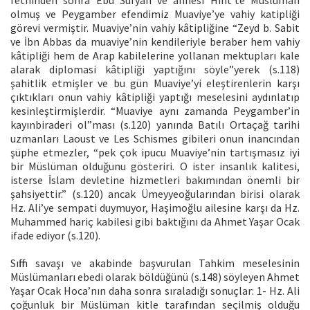
olmuş ve Peygamber efendimiz Muaviye’ye vahiy katipliği
görevi vermiştir. Muaviye’nin vahiy kâtipliğine “Zeyd b. Sabit
ve İbn Abbas da muaviye’nin kendileriyle beraber hem vahiy
kâtipliği hem de Arap kabilelerine yollanan mektupları kale
alarak diplomasi kâtipliği yaptığını söyle”yerek (s.118)
şahitlik etmişler ve bu gün Muaviye’yi eleştirenlerin karşı
çıktıkları onun vahiy kâtipliği yaptığı meselesini aydınlatıp
kesinleştirmişlerdir. “Muaviye aynı zamanda Peygamber’in
kayınbiraderi ol”ması (s.120) yanında Batılı Ortaçağ tarihi
uzmanları Laoust ve Les Schismes gibileri onun inancından
şüphe etmezler, “pek çok ipucu Muaviye’nin tartışmasız iyi
bir Müslüman olduğunu gösteriri. O ister insanlık kalitesi,
isterse İslam devletine hizmetleri bakımından önemli bir
şahsiyettir.” (s.120) ancak Ümeyyeoğularından birisi olarak
Hz. Ali’ye sempati duymuyor, Haşimoğlu ailesine karşı da Hz.
Muhammed hariç kabilesi gibi baktığını da Ahmet Yaşar Ocak
ifade ediyor (s.120).
Sıffin savaşı ve akabinde başvurulan Tahkim meselesinin
Müslümanları ebedi olarak böldüğünü (s.148) söyleyen Ahmet
Yaşar Ocak Hoca’nın daha sonra sıraladığı sonuçlar: 1- Hz. Ali
çoğunluk bir Müslüman kitle tarafından seçilmiş olduğu