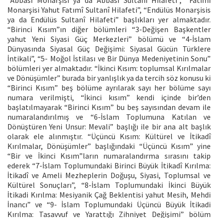
Monarşisi Yahut Fatımî Sultanî Hilafeti”, “Endülüs Monarşisis
ya da Endülüs Sultanî Hilafeti” başlıkları yer almaktadır.
“Birinci Kısım”ın diğer bölümleri “3-Değişen Başkentler
yahut Yeni Siyasi Güç Merkezleri” bölümü ve “4-İslam
Dünyasında Siyasal Güç Değişimi: Siyasal Gücün Türklere
İntikali”, “5- Moğol İstilası ve Bir Dünya Medeniyetinin Sonu”
bölümleri yer almaktadır. “İkinci Kısım: toplumsal Kırılmalar
ve Dönüşümler” burada bir yanlışlık ya da tercih söz konusu ki
“Birinci Kısım” beş bölüme ayrılarak sayı her bölüme sayı
numara verilmişti, “İkinci kısım” kendi içinde bir’den
başlatılmayarak “Birinci Kısım” bu beş sayısından devam ile
numaralandırılmış ve “6-İslam Toplumuna Katılan ve
Dönüştüren Yeni Unsur: Mevali” başlığı ile bir ana alt başlık
olarak ele alınmıştır. “Üçüncü Kısım: Kültürel ve İtikadî
Kırılmalar, Dönüşümler” başlığındaki “Üçüncü Kısım” yine
“Bir ve İkinci Kısım”ların numaralandırma sırasını takip
ederek “7-İslam Toplumundaki Birinci Büyük İtikadî Kırılma:
İtikadî ve Ameli Mezheplerin Doğuşu, Siyasi, Toplumsal ve
Kültürel Sonuçları”, “8-İslam Toplumundaki İkinci Büyük
İtikadi Kırılma: Mesiyanik Çağ Beklentisi yahut Mesih, Mehdi
İnancı” ve “9- İslam Toplumundaki Üçüncü Büyük İtikadi
Kırılma: Tasavvuf ve Yarattığı Zihniyet Değişimi” bölüm