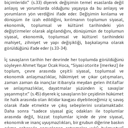
biçimleridir.” (s.33) diyerek değişimin temel esaslarda değil
anlayış ve yorumlarda olduğunu yaşayışa da bu anlayış ve
yorumların yön verdiğini ifade eder. Değişimin kırılama ve
dönüşüm ile izah edildiğini, kırılmanın toplumun siyasal,
ekonomik, toplumsal ve kültürel tarihindeki yön
değiştirmeler olarak algılandığını, dönüşümün de toplumun
siyasal, ekonomik, toplumsal ve kültürel tarihindeki
mahiyet, zihniyet ve yapı değişikliği, başkalaşma olarak
görüldüğünü ifade eder (s.33-34).
İç savaşların tarihin her devrinde her toplumda görüldüğünü
söyleyen Ahmet Yaşar Ocak Hoca, “Siyasi otorite [merkez] ile
toplum, çevre arasında çeşitli siyasal, toplumsal ve
ekonomik anlaşmazlıklar, hâkimiyet ve çıkar çatışmaları,
zaman zaman da inançlar itibarıyla meydan gelen ihtilaflar
ve anlaşmazlıklar, dayatmalar yüzünden iç savaşlar
yaşanmıştır.” (s.45) diyerek iç savaşların bir çeşidinin hükümet
ile halk arasında olan iktidar kavgası diyebileceğimiz iç savaş
olarak ifade etmekte ve çıkış sebeplerini sıralamaktadır.
Daha sonra “sadece siyasal güç odakları ile toplumlar
arasında değil, bizzat toplumlar içinde de yine siyasal,
ekonomik ve inanç uyuşmazlıkları, bir grubun diğerine baskın
çıkma çabasıyla sonuçlanan çatışmalar vukû bulmuştur.”