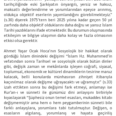
tarihçiliğinde eski Şarkiyatın önyargılı, yersiz ve haksız,
maksatlı değerlendirme ve yorumlarından epeyce arınmış,
oldukça objektif eserlerin yayımlandığını görebilmekteyiz.”
(s.30) diyerek 1975’tern beri 2025 yılına kadar geçen 50 yıl
zarfında daha objektif olduklarını daha doğru ve yansız İslam
Tarihi yazdıklarını ifade etmektedir. Bu durumun oluşmasında
etkileşim ve bilgiye ulaşımın daha kolay ve fazla olmasının
etkisi olsa gerektir.
Ahmet Yaşar Ocak Hoca’nın Sosyolojik bir hakikat olarak
gördüğü İslam dinindeki değişimi “İslam Hz. Muhammed’in
vefatından sonra Tarihsel ve sosyolojik olarak bütün dinler
gibi, değişik zaman ve mekânlarda işleyen coğrafi, siyasal,
toplumsal, ekonomik ve kültürel dinamiklerin tesirine maruz
kalacak, belli konularda münhasıran zihniyet itibarıyla
kaçınılmaz olarak değişme uğrayacaktı ve uğramıştır.” (s.33)
izah ettikten sonra bu değişimi fark etmeyi, anlamayı ise
Kur’an-ı ve sünneti ile günümüz dini anlayışını birbiriyle
kıyaslayarak “Şüphesiz onun temel esasları, mukaddes kitabı
değişmemiştir ama hem o hem peygamberinin sünneti bile
farklı anlayışlara, yorumlara tabi tutulmuştur. Değişen, o
esasların algılanış, yorumlanış ve hayata geçiriliş