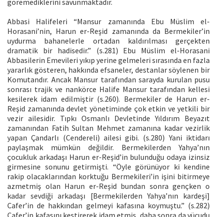
göremediklerini savunmaktadır.
Abbasi Halifeleri “Mansur zamanında Ebu Müslim el-
Horasani’nin, Harun er-Reşid zamanında da Bermekiler’in
uydurma bahanelerle ortadan kaldırılması gerçekten
dramatik bir hadisedir.” (s.281) Ebu Müslim el-Horasani
Abbasilerin Emevileri yıkıp yerine gelmeleri sırasında en fazla
yararlık gösteren, hakkında efsaneler, destanlar söylenen bir
Komutandır. Ancak Mansur tarafından sarayda kurulan pusu
sonrası trajik ve nankörce Halife Mansur tarafından kellesi
kesilerek idam edilmiştir (s.260). Bermekiler de Harun er-
Reşid zamanında devlet yönetiminde çok etkin ve yetkili bir
vezir ailesidir. Tıpkı Osmanlı Devletinde Yıldırım Beyazıt
zamanından Fatih Sultan Mehmet zamanına kadar vezirlik
yapan Çandarlı (Cendereli) ailesi gibi. (s.280) Yani iktidarı
paylaşmak mümkün değildir. Bermekilerden Yahya’nın
çocukluk arkadaşı Harun er-Reşid’in bulunduğu odaya izinsiz
girmesine sonunu getirmişti. “Öyle görünüyor ki kendine
rakip olacaklarından korktuğu Bermekileri’in işini bitirmeye
azmetmiş olan Harun er-Reşid bundan sonra gençken o
kadar sevdiği arkadaşı [Bermekilerden Yahya’nın kardeşi]
Cafer’in de hakkından gelmeyi kafasına koymuştu.” (s.282)
Cafer’in kafasını kestirerek idam etmiş, daha sonra da vücudu