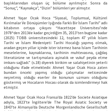
başlıklarından oluşan üç bölüme ayrılmıştır. Sonra da
“Sonuç”, “Kaynakça”, “Dizin” bölümleri yer almıştır.
Ahmet Yaşar Ocak Hoca “Siyasal, Toplumsal, Kültürel
Kırılmalar Ve Dönüşümler Işığında Farklı Bir İslam Tarihi” adlı
kitabının ortaya çıkışını “Hacettepe Üniversitesi’nde
1978^den 2013ée kadar geçirdiğim 35, 2013’ten bugüne kadar
(2025) TOBB üniversitesindeki 12, toplam 47 yıllık İslam
Tarihi ve İslam Medeniyeti Tarihi Hocalığı yapmış olmak,
aradan geçen yıllar içinde ister istemez bana İslam Tarihinin
meselelerine, kaynaklarına, tarihinin muhtevasına, çağdaş
literatürüne ve tartışmalara aşinalık ve vukuf peyda etme
imkanı sağladı.” (s.18) diyerek birikim ve salahiyetinin yeterli
olduğunu ifade etmektedir. Ahmet Yaşar Ocak Hoca zaten
bundan önceki yapmış olduğu çalışmalar neticesinde
neşretmiş olduğu eserler ile konunun uzmanı olduğunu
göstermiş ve Hocaların Hocası olarak da isimlendirmeyi hak
etmiştir.
Ahmet Yaşar Ocak Hoca Fransa’da 1822’de Societe Asiatique
adıyla, 1823’te İngiltere’de The Royal Asiatic Society ve
1843’te Almanya’da Deutsche Morgenlandische Gesellschaft