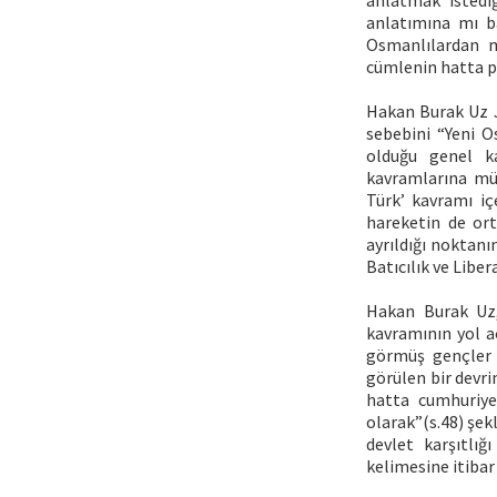
anlatmak istedi
anlatımına mı b
Osmanlılardan mı
cümlenin hatta p
Hakan Burak Uz J
sebebini “Yeni O
olduğu genel ka
kavramlarına mü
Türk’ kavramı iç
hareketin de ort
ayrıldığı noktanın
Batıcılık ve Liber
Hakan Burak Uz, 
kavramının yol aç
görmüş gençler a
görülen bir devri
hatta cumhuriye
olarak”(s.48) şek
devlet karşıtlığ
kelimesine itibar