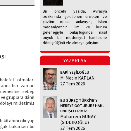
Bir önceki yazıda, Avrasya
bozkırında şekillenen üretken ve
çözüm odaklı anlayışın, İslam
medeniyetinin ilim ve kurum
geleneğiyle buluştuğunda nasıl
büyük bir medeniyet hamlesine
dönüştüğünü ele almaya çalıştım.
ASI
YAZARLAR
BAKİ YEŞİLOĞLU
M. Metin KAPLAN
alefet olmaları
27 Tem 2026
u zannı her zaman
evmemesine sebep
 ve gruplara dâhil
BU SÜREÇ TÜRKİYE’Yİ
dolayı milletimiz
NEREYE GÖTÜRÜR? HAKLI
ENDİŞELERİMİZ...
Muharrem GÜNAY
lı kitabını okuyup
(SIDDIKOĞLU)
soğuk bakarken bu
27 Tem 2026