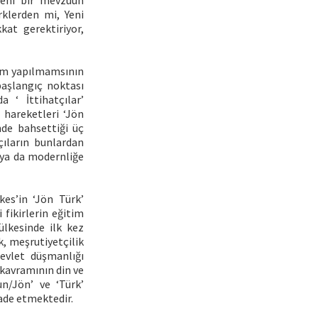
yeni bir mevzuun
klerden mi, Yeni
kat gerektiriyor,
rım yapılmamsının
başlangıç noktası
 ‘ İttihatçılar’
hareketleri ‘Jön
nde bahsettiği üç
çıların bunlardan
ğı ya da modernliğe
kes’in ‘Jön Türk’
 fikirlerin eğitim
ülkesinde ilk kez
k, meşrutiyetçilik
evlet düşmanlığı
 kavramının din ve
un/Jön’ ve ‘Türk’
fade etmektedir.