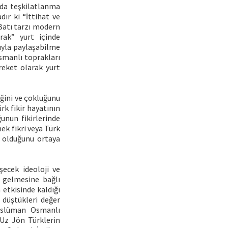
ında teşkilatlanma
ır ki “İttihat ve
Batı tarzı modern
rak” yurt içinde
uyla paylaşabilme
smanlı toprakları
reket olarak yurt
liğini ve çokluğunu
rk fikir hayatının
unun fikirlerinde
mek fikri veya Türk
r olduğunu ortaya
şecek ideoloji ve
e gelmesine bağlı
etkisinde kaldığı
 düştükleri değer
Müslüman Osmanlı
 Uz Jön Türklerin