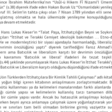
 önce İbrahim Müteferrika’nın “Usûl-ü Hikem Fî Nizami’l Ümem”
lür.” (s.38) diyerek ifade eden Hakan Burak Uz “Osmanlıdaki yenil
uf III. Selim’in tahta çıkışı olan 7 Nisan 1789 yılından elli sen
aşlatmış olmakta ve hala ülkemizde yenileşme konuşulduğuna
a devam etmektedir.
Hans Lukas Kieser’in “Talat Paşa, İttihatçılığın Beyni ve Soykır
tçıları “İttihat ve Terakki Cemiyet ideolojik bakımdan … Etno-
le ve modernleştirici bir siyasi ajandayla harmanladığı, liberal
evrimin öncülüğünü yaptı” diyerek tariflediğini Faroz Ahmad
rn ama Batıcılık ve liberalizm karşıtı bir devrimin öncülüğün
kavramını ‘Batıcılık ve liberal’ ifadeleri ile tezat teşki
 (s.44) şeklinde yorumlayarak Hans Lukas Kieser’in İtthat Terakki
atıcılık ve Liberalizm karşıtı olduğunu düşündüğünü ifade etmekt
ön Türklerden İttihatçılara Bir Kimlik Tahlili Çalışması” adlı kitab
e yoğun bilgi içeren kitabının anlaşılmasını zorlaştırmaktadır. 
kötü kullanması ya da kelimeleri manalarından farklı alanlarda
dığı cümle yapısı ve kelimelerin kullanılış tarzı tamamen dilbi
 bir cümle yapısı vardır. Ancak bu hatasızlık anlaşılmayı kolayl
kurken beyni ayrıca anlamaya çalışmak üzere yoğunlaştırarak yor
çe ve sınırları tam belli olmadan birbirine girmiş vaziyette 