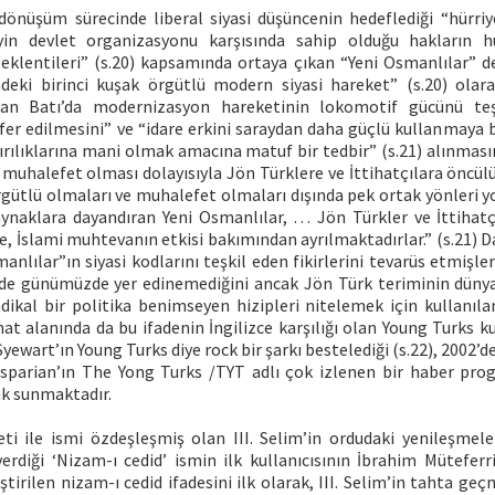
dönüşüm sürecinde liberal siyasi düşüncenin hedeflediği “hürriy
eyin devlet organizasyonu karşısında sahip olduğu hakların 
eklentileri” (s.20) kapsamında ortaya çıkan “Yeni Osmanlılar” de
deki birinci kuşak örgütlü modern siyasi hareket” (s.20) olar
an Batı’da modernizasyon hareketinin lokomotif gücünü teş
fer edilmesini” ve “idare erkini saraydan daha güçlü kullanmaya b
ırılıklarına mani olmak amacına matuf bir tedbir” (s.21) alınmas
i muhalefet olması dolayısıyla Jön Türklere ve İttihatçılara öncül
rgütlü olmaları ve muhalefet olmaları dışında pek ortak yönleri yo
ynaklara dayandıran Yeni Osmanlılar, … Jön Türkler ve İttihatçı
, İslami muhtevanın etkisi bakımından ayrılmaktadırlar.” (s.21) D
anlılar”ın siyasi kodlarını teşkil eden fikirlerini tevarüs etmişler
nde günümüzde yer edinemediğini ancak Jön Türk teriminin dünya
dikal bir politika benimseyen hizipleri nitelemek için kullanılan
nat alanında da bu ifadenin İngilizce karşılığı olan Young Turks ku
Syewart’ın Young Turks diye rock bir şarkı bestelediği (s.22), 2002’
sparian’ın The Yong Turks /TYT adlı çok izlenen bir haber prog
ak sunmaktadır.
ti ile ismi özdeşleşmiş olan III. Selim’in ordudaki yenileşmeler
erdiği ‘Nizam-ı cedid’ ismin ilk kullanıcısının İbrahim Müteferri
ştirilen nizam-ı cedid ifadesini ilk olarak, III. Selim’in tahta ge