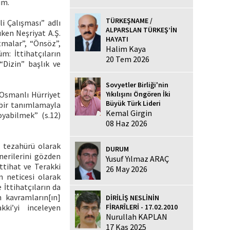
ım.
TÜRKEŞNAME /
i Çalışması” adlı
ALPARSLAN TÜRKEŞ’İN
üken Neşriyat A.Ş.
HAYATI
tmalar”, “Önsöz”,
Halim Kaya
m: İttihatçıların
20 Tem 2026
 “Dizin” başlık ve
Sovyetler Birliği'nin
Yıkılışını Öngören İki
“Osmanlı Hürriyet
Büyük Türk Lideri
 bir tanımlamayla
Kemal Girgin
oyabilmek” (s.12)
08 Haz 2026
 tezahürü olarak
DURUM
nerilerini gözden
Yusuf Yılmaz ARAÇ
ttihat ve Terakki
26 May 2026
 neticesi olarak
 İttihatçıların da
n kavramların[ın]
DİRİLİŞ NESLİNİN
FİRARÎLERİ - 17.02.2010
kki’yi inceleyen
Nurullah KAPLAN
17 Kas 2025