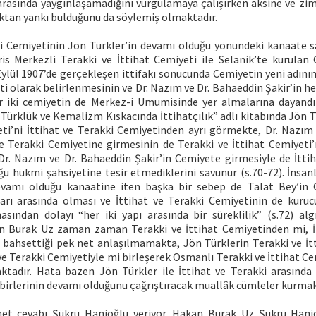
arasında yaygınlaşamadığını vurgulamaya çalışırken aksine ve zim
lktan yankı bulduğunu da söylemiş olmaktadır.
ki Cemiyetinin Jön Türkler’in devamı olduğu yönündeki kanaate s
ris Merkezli Terakki ve İttihat Cemiyeti ile Selanik’te kurulan
Eylül 1907’de gerçekleşen ittifakı sonucunda Cemiyetin yeni adını
ti olarak belirlenmesinin ve Dr. Nazım ve Dr. Bahaeddin Şakir’in he
r iki cemiyetin de Merkez-i Umumisinde yer almalarına dayandı
Türklük ve Kemalizm Kıskacında İttihatçılık” adlı kitabında Jön T
eti’ni İttihat ve Terakki Cemiyetinden ayrı görmekte, Dr. Nazım
 ve Terakki Cemiyetine girmesinin de Terakki ve İttihat Cemiyeti’
 Dr. Nazım ve Dr. Bahaeddin Şakir’in Cemiyete girmesiyle de İttih
u hükmi şahsiyetine tesir etmediklerini savunur (s.70-72). İnsanla
evamı olduğu kanaatine iten başka bir sebep de Talat Bey’in 
arı arasında olması ve İttihat ve Terakki Cemiyetinin de kuruc
ından dolayı “her iki yapı arasında bir süreklilik” (s.72) algı
n Burak Uz zaman zaman Terakki ve İttihat Cemiyetinden mi, İt
bahsettiği pek net anlaşılmamakta, Jön Türklerin Terakki ve İtt
ve Terakki Cemiyetiyle mi birleşerek Osmanlı Terakki ve İttihat Cem
tadır. Hata bazen Jön Türkler ile İttihat ve Terakki arasında
irlerinin devamı olduğunu çağrıştıracak muallâk cümleler kurmak
net cevabı Şükrü Hanioğlu veriyor. Hakan Burak Uz Şükrü Hani