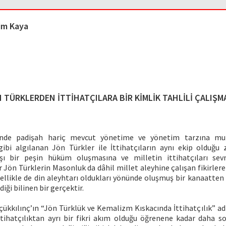
im Kaya
 TÜRKLERDEN İTTİHATÇILARA BİR KİMLİK TAHLİLİ ÇALIŞM
inde padişah hariç mevcut yönetime ve yönetim tarzına muh
 gibi algılanan Jön Türkler ile İttihatçıların aynı ekip olduğ
arşı bir peşin hüküm oluşmasına ve milletin ittihatçıları s
ır Jön Türklerin Masonluk da dâhil millet aleyhine çalışan fikirlere
ellikle de din aleyhtarı oldukları yönünde oluşmuş bir kanaatten 
iği bilinen bir gerçektir.
ükkılınç’ın “Jön Türklük ve Kemalizm Kıskacında İttihatçılık” ad
tihatçılıktan ayrı bir fikri akım olduğu öğrenene kadar daha 