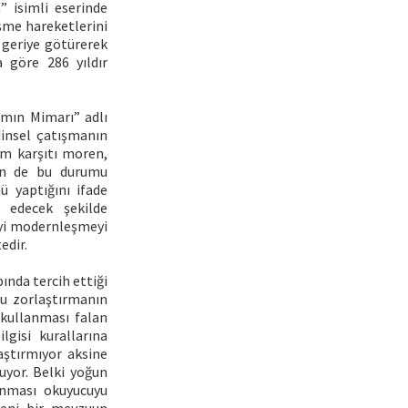
 isimli eserinde
eşme hareketlerini
e geriye götürerek
 göre 286 yıldır
ımın Mimarı” adlı
dinsel çatışmanın
izm karşıtı moren,
’in de bu durumu
ü yaptığını ifade
l edecek şekilde
’yi modernleşmeyi
edir.
ında tercih ettiği
Bu zorlaştırmanın
 kullanması falan
lgisi kurallarına
aştırmıyor aksine
uyor. Belki yoğun
sunması okuyucuyu