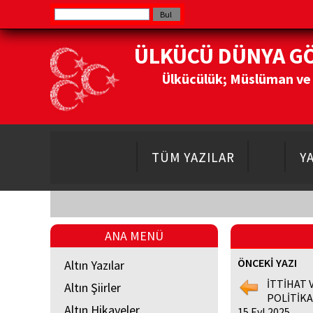
ÜLKÜCÜ DÜNYA G
Ülkücülük; Müslüman ve Do
TÜM YAZILAR
Y
ANA MENÜ
ÖNCEKİ YAZI
Altın Yazılar
İTTİHAT 
Altın Şiirler
POLİTİKA
Altın Hikayeler
15 Eyl 2025