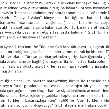
ön Türkler ile İttihat Ve Terakki arasındaki bir başka farklılığ
 yurt içinde veya yurt dışında olduğuna bakarak ortaya koymaktad
 Lewis’in ‘istibdat ve aydınlanma’ olarak tanımladığı bu dönemde 
kteb-i Tıbbiye-i Askerî bünyesinde bir öğrenci hareketi ola
başlarken “idare sürecinin iyi işlemediğine dair tezlerini kamuoy
ile aktif siyaset yapma şansı bulamayan Jön Türk muhalefetinin, O
ssa Avrupa’da basın marifetiyle faaliyette bulunan” (s.51) bir ha
anmış olduklarını ifade etmektedir.
Ayten Alkan’ının Jön Türklerin fikri farklılık ve ayrılığını çeşitli
n alıntıladığı pasajda ifade edilenler zimmi olarak bu kişilerin Tü
 kişiler olarak Türkiye cumhuriyetinden geriye baktığımızda çoğ
sıkı ve ölümüne bir bağlılığı olmayan, fikri bir ileri safhada bölün
i için sakınca oluşturacak fikirleri savunmaya yönelmiş insanla
lmuştur (s.53).
mliği altındaki muhalefet hareketinin; birbiri ile temelde çeli
seyen farklı gruplardan müteşekkil, heterojen bir yapı halin
nda çok yoğun bir entrika, itham ve siyasi dedikodu atmosferinin 
 Bununla birlikte, içinde yaşadıkları toplumun temel ilkeleri ile
Jön Türklerin başarısızlığa iten” (s.60) ve “Jön Türklerin 
lıtılmaları sonucunu doğurduğu” (s.61) ifadeleriyle Hakan Burak