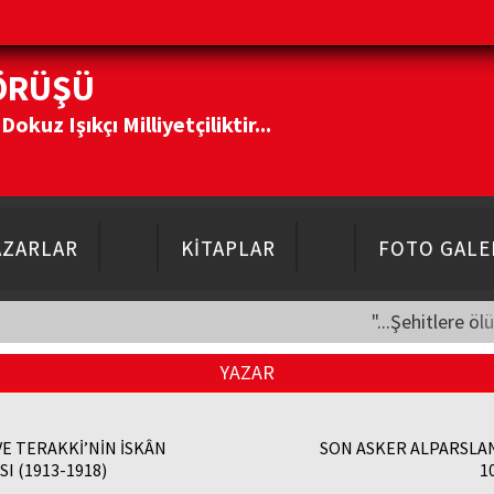
ÖRÜŞÜ
kuz Işıkçı Milliyetçiliktir...
AZARLAR
KİTAPLAR
FOTO GALE
"...Şehitlere öl
YAZAR
VE TERAKKİ’NİN İSKÂN
SON ASKER ALPARSLA
SI (1913-1918)
1