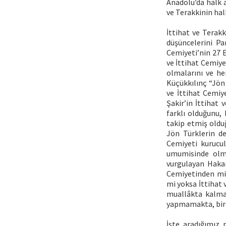
Anadolu’da halk 
ve Terakkinin ha
İttihat ve Terak
düşüncelerini Pa
Cemiyeti’nin 27 
ve İttihat Cemiye
olmalarını ve he
Küçükkılınç “Jön 
ve İttihat Cemiy
Şakir’in İttihat
farklı olduğunu,
takip etmiş olduğ
Jön Türklerin d
Cemiyeti kurucul
umumisinde olmas
vurgulayan Haka
Cemiyetinden mi 
mi yoksa İttihat 
muallâkta kalmak
yapmamakta, birb
İşte aradığımız 