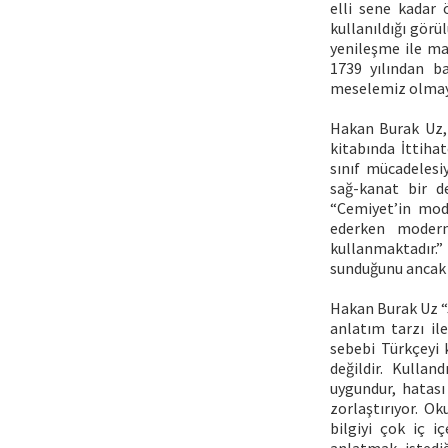
elli sene kadar
kullanıldığı görü
yenileşme ile mar
1739 yılından b
meselemiz olmay
Hakan Burak Uz, 
kitabında İttiha
sınıf mücadelesiy
sağ-kanat bir d
“Cemiyet’in mode
ederken modern 
kullanmaktadır.”
sunduğunu ancak B
Hakan Burak Uz “J
anlatım tarzı il
sebebi Türkçeyi 
değildir. Kullan
uygundur, hatası
zorlaştırıyor. O
bilgiyi çok iç i