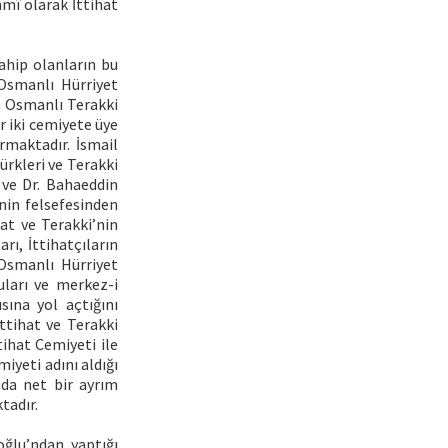
mî olarak İttihat
ahip olanların bu
 Osmanlı Hürriyet
n Osmanlı Terakki
r iki cemiyete üye
rmaktadır. İsmail
ürkleri ve Terakki
 ve Dr. Bahaeddin
nin felsefesinden
at ve Terakki’nin
rı, İttihatçıların
Osmanlı Hürriyet
uları ve merkez-i
sına yol açtığını
tihat ve Terakki
ihat Cemiyeti ile
iyeti adını aldığı
 da net bir ayrım
tadır.
oğlu’ndan yaptığı