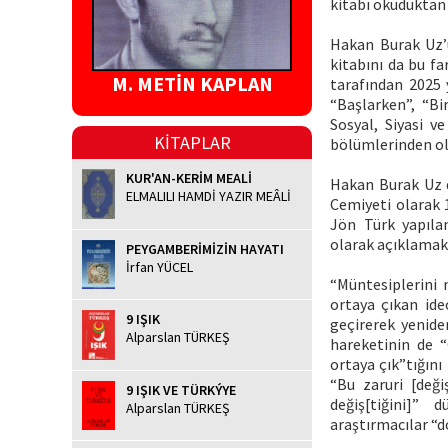
kitabı okuduktan
Hakan Burak Uz’u
kitabını da bu fa
M. METİN KAPLAN
tarafından 2025 
“Başlarken”, “Bi
Sosyal, Siyasi ve
KİTAPLAR
bölümlerinden ol
KUR'AN-KERİM MEALİ
Hakan Burak Uz d
ELMALILI HAMDİ YAZIR MEÂLİ
Cemiyeti olarak 
Jön Türk yapılan
olarak açıklamak
PEYGAMBERİMİZİN HAYATI
İrfan YÜCEL
“Müntesiplerini
ortaya çıkan ide
9 IŞIK
geçirerek yenide
Alparslan TÜRKEŞ
hareketinin de 
ortaya çık”tığını
“Bu zaruri [deği
9 IŞIK VE TÜRKÝYE
değiş[tiğini]” 
Alparslan TÜRKEŞ
araştırmacılar “d