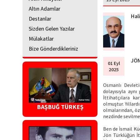
Altın Adamlar
Hal
Destanlar
Sizden Gelen Yazılar
Mülakatlar
Bize Gönderdikleriniz
JÖN
01 Eyl
2025
Osmanlı Devlet
dolayısıyla aynı
İttihatçılara k
olmuştur. Yıllard
BAŞBUĞ TÜRKEŞ
olmalarından, öz
nezdinde sevilmed
Ben de İsmail Küç
Jön Türklüğün İt