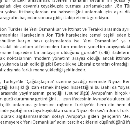
ği bir önceki anlatılmak istenen mananın devamı mı yoksa 
aşladı diye devamlı teyakkuzda tutması zorlamaktadır. Jön Tür
 yoksa ittihatçılardan mı bahsettiğini anlamak için aşırı dik
aragrafın başından sonuca gidişi takip etmek gerekiyor.
ön Türkler ile Yeni Osmanlılar ve İttihat ve Terakki arasında ay
smanlılar Hareketinin Jön Türk hareketine temel teşkil eden 
bulüne karşın bazı çalışmalarda ise ‘Yeni Osmanlılar’ ya da
stakil bir anlam atfetmeden tüm modern yönetim arayışındaki 
ersine hapseden bir anlayışın olduğunu gördük” (s.48) ifadeleri
ak noktalarının ‘modern yönetim’ arayışı olduğu ancak ittihat
 yukarıda izah edildiği gibi Batıcılık ve Liberaliz taraftarı olmadı
aliz dışında farklı mana yüklediği şeklindedir.
Türkiye’de ‘Çağdaşlaşma’ üzerine yazdığı eserinde Niyazi Ber
tığı karışıklığı izah etmek ihtiyacı hissettiğini bu izahı da “siyasi
rasında yayılmasının gençliği (Jeune’lüğü) Avrupa’nın birçok 
m gücü durumuna getirdiğini … jeun ifadesinin Avrupa’da ulusçulu
tçilik anlamına gelmesine rağmen Türkiye’de hem din hem d
linde yaptığını ortaya koyduktan sonra Niyazi Berkes’in Jönk Türk
ı olarak algılanmasından dolayı Avrupa’ya giden gençlerin ‘Je
 etmeyerek ‘Yeni Osmanlılar’ adını tercih etiklerini düşündüğünü i