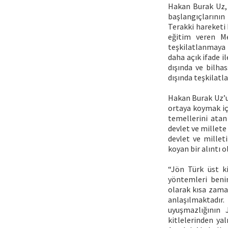
Hakan Burak Uz, J
başlangıçlarının
Terakki hareketi
eğitim veren Me
teşkilatlanmaya 
daha açık ifade 
dışında ve bilha
dışında teşkilatl
Hakan Burak Uz’un 
ortaya koymak içi
temellerini atan
devlet ve millete 
devlet ve millet
koyan bir alıntı o
“Jön Türk üst ki
yöntemleri benim
olarak kısa zama
anlaşılmaktadır.
uyuşmazlığının 
kitlelerinden ya