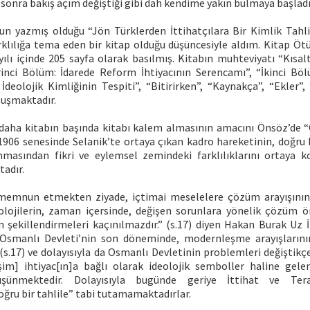
 sonra bakış açım değiştiği gibi dah kendime yakın bulmaya başlad
n yazmış olduğu “Jön Türklerden İttihatçılara Bir Kimlik Tahlil
rklılığa tema eden bir kitap olduğu düşüncesiyle aldım. Kitap Öt
yılı içinde 205 sayfa olarak basılmış. Kitabın muhteviyatı “Kısal
rinci Bölüm: İdarede Reform İhtiyacının Serencamı”, “İkinci Bölü
 İdeolojik Kimliğinin Tespiti”, “Bitirirken”, “Kaynakça”, “Ekler”,
uşmaktadır.
aha kitabın başında kitabı kalem almasının amacını Önsöz’de 
1906 senesinde Selanik’te ortaya çıkan kadro hareketinin, doğru
masından fikri ve eylemsel zemindeki farklılıklarını ortaya k
tadır.
 memnun etmekten ziyade, içtimai meselelere çözüm arayışının
olojilerin, zaman içersinde, değişen sorunlara yönelik çözüm ö
n şekillendirmeleri kaçınılmazdır.” (s.17) diyen Hakan Burak Uz İ
“Osmanlı Devleti’nin son döneminde, modernleşme arayışlarının
 (s.17) ve dolayısıyla da Osmanlı Devletinin problemleri değiştikçe
şim] ihtiyac[ın]a bağlı olarak ideolojik semboller haline gele
düşünmektedir. Dolayısıyla bugünde geriye İttihat ve Tera
oğru bir tahlile” tabi tutamamaktadırlar.