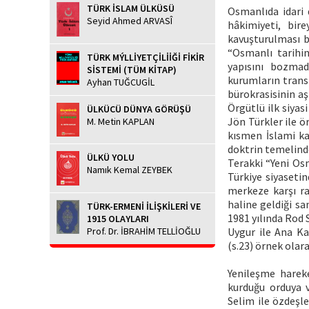
TÜRK İSLAM ÜLKÜSÜ
Osmanlıda idari 
Seyid Ahmed ARVASÎ
hâkimiyeti, bir
kavuşturulması b
“Osmanlı tarihin
TÜRK MÝLLİYETÇİLİİĞİ FİKİR
yapısını bozmad
SİSTEMİ (TÜM KİTAP)
kurumların trans
Ayhan TUĞCUGİL
bürokrasisinin aş
Örgütlü ilk siyas
ÜLKÜCÜ DÜNYA GÖRÜŞÜ
Jön Türkler ile ö
M. Metin KAPLAN
kısmen İslami ka
doktrin temelinde
ÜLKÜ YOLU
Terakki “Yeni Osm
Namık Kemal ZEYBEK
Türkiye siyaseti
merkeze karşı ra
haline geldiği sa
TÜRK-ERMENİ İLİŞKİLERİ VE
1981 yılında Rod 
1915 OLAYLARI
Prof. Dr. İBRAHİM TELLİOĞLU
Uygur ile Ana Ka
(s.23) örnek olar
Yenileşme hareke
kurduğu orduya v
Selim ile özdeşle