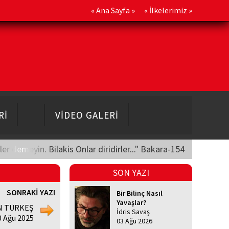
«
Ana Sayfa
» «
İlkelerimiz
»
Rİ
VİDEO GALERİ
üler demeyin. Bilakis Onlar diridirler..." Bakara-154
SON YAZI
SONRAKİ YAZI
Bir Bilinç Nasıl
Yavaşlar?
N TÜRKEŞ
İdris Savaş
0 Ağu 2025
03 Ağu 2026