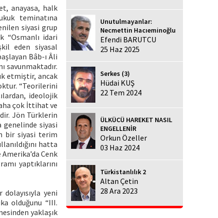
et, anayasa, halk
hukuk teminatına
Unutulmayanlar:
nilen siyasi grup
Necmettin Hacıeminoğlu
ak “Osmanlı idari
Efendi BARUTCU
kil eden siyasal
25 Haz 2025
aşlayan Bâb-ı Âli
ını savunmaktadır.
Serkes (3)
ük etmiştir, ancak
Hüdai KUŞ
ktur. “Teorilerini
22 Tem 2024
lardan, ideolojik
aha çok İttihat ve
dir. Jön Türklerin
ÜLKÜCÜ HAREKET NASIL
 genelinde siyasi
ENGELLENİR
 bir siyasi terim
Orkun Özeller
llanıldığını hatta
03 Haz 2024
de Amerika’da Cenk
ramı yaptıklarını
Türkistanlılık 2
Altan Çetin
28 Ara 2023
 dolayısıyla yeni
ka olduğunu “III.
çmesinden yaklaşık