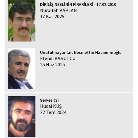
DİRİLİŞ NESLİNİN FİRARÎLERİ - 17.02.2010
Nurullah KAPLAN
17 Kas 2025
Unutulmayanlar: Necmettin Hacıeminoğlu
Efendi BARUTCU
25 Haz 2025
Serkes (3)
Hüdai KUŞ
22 Tem 2024