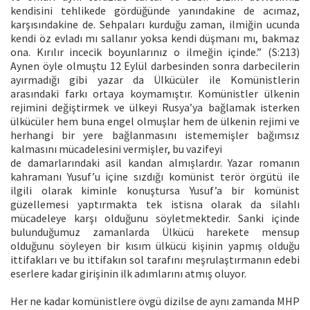
kendisini tehlikede gördüğünde yanındakine de acımaz,
karşısındakine de. Sehpaları kurduğu zaman, ilmiğin ucunda
kendi öz evladı mı sallanır yoksa kendi düşmanı mı, bakmaz
ona. Kırılır incecik boyunlarınız o ilmeğin içinde.” (S:213)
Aynen öyle olmuştu 12 Eylül darbesinden sonra darbecilerin
ayırmadığı gibi yazar da Ülkücüler ile Komünistlerin
arasındaki farkı ortaya koymamıştır. Komünistler ülkenin
rejimini değiştirmek ve ülkeyi Rusya’ya bağlamak isterken
ülkücüler hem buna engel olmuşlar hem de ülkenin rejimi ve
herhangi bir yere bağlanmasını istememişler bağımsız
kalmasını mücadelesini vermişler, bu vazifeyi
de damarlarındaki asil kandan almışlardır. Yazar romanın
kahramanı Yusuf’u içine sızdığı komünist terör örgütü ile
ilgili olarak kiminle konuştursa Yusuf’a bir komünist
güzellemesi yaptırmakta tek istisna olarak da silahlı
mücadeleye karşı olduğunu söyletmektedir. Sanki içinde
bulunduğumuz zamanlarda Ülkücü harekete mensup
olduğunu söyleyen bir kısım ülkücü kişinin yapmış olduğu
ittifakları ve bu ittifakın sol tarafını meşrulaştırmanın edebi
eserlere kadar girişinin ilk adımlarını atmış oluyor.
Her ne kadar komünistlere övgü dizilse de aynı zamanda MHP