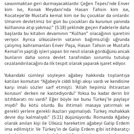
savunmaktan geri durmayacaklardır. Çeğen Tepesi’nde Enver
kim ise, Konak Meydanı’nda Hasan Tahsin kim ise,
Kocatepe’de Mustafa kemal kim ise bu çocuklar da onlardır.
Umarım devletimiz bir gün bu çocukları da kurunun yanında
külhanına atıp yakmaz.” (S:18) şeklinde geçen ifadelerle daha
başlarda bu kitabın devamının “Külhan” olacağının işaretini
veriyor. Ayrıca ülkücülerin vatanın bağımsızlığı uğrunda
çalışmış kahramanları Enver Paşa, Hasan Tahsin ve Mustafa
Kemal’in yaptığı işleri yapan bir nesil olarak gördüğünü ancak
bunların daha sonra devlet tarafından sorumlu tutulup
cezalandırılacağını da ilk tespit olarak yaparak işaret ediyor.
Yukarıdaki cümleyi söyleyen ağabey hakkında toplantıya
katılan komutan “Ağabey’e ciddi bilgi akışı vardı ve kendisine
karşı imalı sözler sarf etmişti. ‘Allah hepimiz ihtirastan
korusun’ derken ne kastediyordu? Yoksa bu kadar derin bir
istihbaratı mı vardı? Eğer böyle ise bunu Türkeş’le paylaşır
mıydı? Bu kötü olurdu. Bu ihtimali masaya yatırmalı ve
gerekli yerlere gerekli ikazları yapmalıydı. Türkeş muhakkak
devre dışı kalmalıydı.” (S:21) düşünüyordu. Romanda Ağabey
olarak anılan kişi ile Ülkücü hareketim ağabeyi Galip Erdem
ima edilmiştir. Ve Türkeş’in de Galip Erdem gibi istihbaratçı