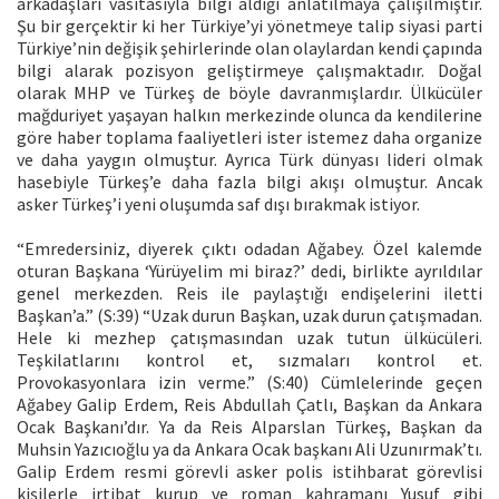
arkadaşları vasıtasıyla bilgi aldığı anlatılmaya çalışılmıştır.
Şu bir gerçektir ki her Türkiye’yi yönetmeye talip siyasi parti
Türkiye’nin değişik şehirlerinde olan olaylardan kendi çapında
bilgi alarak pozisyon geliştirmeye çalışmaktadır. Doğal
olarak MHP ve Türkeş de böyle davranmışlardır. Ülkücüler
mağduriyet yaşayan halkın merkezinde olunca da kendilerine
göre haber toplama faaliyetleri ister istemez daha organize
ve daha yaygın olmuştur. Ayrıca Türk dünyası lideri olmak
hasebiyle Türkeş’e daha fazla bilgi akışı olmuştur. Ancak
asker Türkeş’i yeni oluşumda saf dışı bırakmak istiyor.
“Emredersiniz, diyerek çıktı odadan Ağabey. Özel kalemde
oturan Başkana ‘Yürüyelim mi biraz?’ dedi, birlikte ayrıldılar
genel merkezden. Reis ile paylaştığı endişelerini iletti
Başkan’a.” (S:39) “Uzak durun Başkan, uzak durun çatışmadan.
Hele ki mezhep çatışmasından uzak tutun ülkücüleri.
Teşkilatlarını kontrol et, sızmaları kontrol et.
Provokasyonlara izin verme.” (S:40) Cümlelerinde geçen
Ağabey Galip Erdem, Reis Abdullah Çatlı, Başkan da Ankara
Ocak Başkanı’dır. Ya da Reis Alparslan Türkeş, Başkan da
Muhsin Yazıcıoğlu ya da Ankara Ocak başkanı Ali Uzunırmak’tı.
Galip Erdem resmi görevli asker polis istihbarat görevlisi
kişilerle irtibat kurup ve roman kahramanı Yusuf gibi