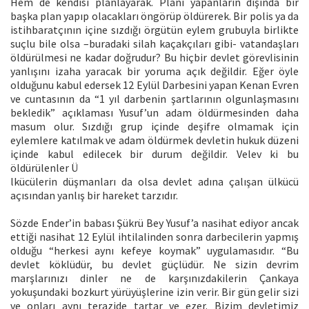
Hem de kendisi planlayarak. Planı yapanların dışında bir
başka plan yapıp olacakları öngörüp öldürerek. Bir polis ya da
istihbaratçının içine sızdığı örgütün eylem grubuyla birlikte
suçlu bile olsa –buradaki silah kaçakçıları gibi- vatandaşları
öldürülmesi ne kadar doğrudur? Bu hiçbir devlet görevlisinin
yanlışını izaha yaracak bir yoruma açık değildir. Eğer öyle
olduğunu kabul edersek 12 Eylül Darbesini yapan Kenan Evren
ve cuntasının da “1 yıl darbenin şartlarının olgunlaşmasını
bekledik” açıklaması Yusuf’un adam öldürmesinden daha
masum olur. Sızdığı grup içinde deşifre olmamak için
eylemlere katılmak ve adam öldürmek devletin hukuk düzeni
içinde kabul edilecek bir durum değildir. Velev ki bu
öldürülenler Ü
lkücülerin düşmanları da olsa devlet adına çalışan ülkücü
açısından yanlış bir hareket tarzıdır.
Sözde Ender’in babası Şükrü Bey Yusuf’a nasihat ediyor ancak
ettiği nasihat 12 Eylül ihtilalinden sonra darbecilerin yapmış
olduğu “herkesi aynı kefeye koymak” uygulamasıdır. “Bu
devlet köklüdür, bu devlet güçlüdür. Ne sizin devrim
marşlarınızı dinler ne de karşınızdakilerin Çankaya
yokuşundaki bozkurt yürüyüşlerine izin verir. Bir gün gelir sizi
ve onları aynı terazide tartar ve ezer. Bizim devletimiz