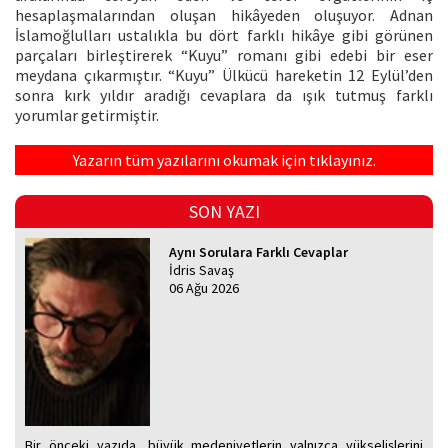
hesaplaşmalarından oluşan hikâyeden oluşuyor. Adnan
İslamoğlulları ustalıkla bu dört farklı hikâye gibi görünen
parçaları birleştirerek “Kuyu” romanı gibi edebi bir eser
meydana çıkarmıştır. “Kuyu” Ülkücü hareketin 12 Eylül’den
sonra kırk yıldır aradığı cevaplara da ışık tutmuş farklı
yorumlar getirmiştir.
Yazarın tüm yazılarını okumak için tıklayınız.
SON YAZI
Aynı Sorulara Farklı Cevaplar
İdris Savaş
06 Ağu 2026
Bir önceki yazıda, büyük medeniyetlerin yalnızca yükselişlerini