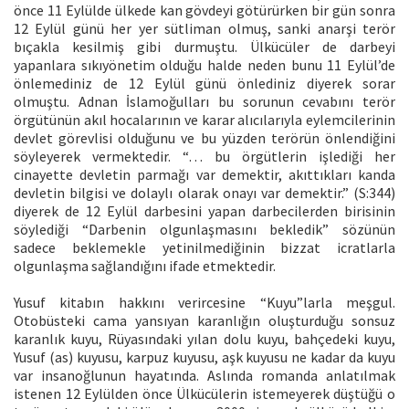
önce 11 Eylülde ülkede kan gövdeyi götürürken bir gün sonra
12 Eylül günü her yer sütliman olmuş, sanki anarşi terör
bıçakla kesilmiş gibi durmuştu. Ülkücüler de darbeyi
yapanlara sıkıyönetim olduğu halde neden bunu 11 Eylül’de
önlemediniz de 12 Eylül günü önlediniz diyerek sorar
olmuştu. Adnan İslamoğulları bu sorunun cevabını terör
örgütünün akıl hocalarının ve karar alıcılarıyla eylemcilerinin
devlet görevlisi olduğunu ve bu yüzden terörün önlendiğini
söyleyerek vermektedir. “… bu örgütlerin işlediği her
cinayette devletin parmağı var demektir, akıttıkları kanda
devletin bilgisi ve dolaylı olarak onayı var demektir.” (S:344)
diyerek de 12 Eylül darbesini yapan darbecilerden birisinin
söylediği “Darbenin olgunlaşmasını bekledik” sözünün
sadece beklemekle yetinilmediğinin bizzat icratlarla
olgunlaşma sağlandığını ifade etmektedir.
Yusuf kitabın hakkını verircesine “Kuyu”larla meşgul.
Otobüsteki cama yansıyan karanlığın oluşturduğu sonsuz
karanlık kuyu, Rüyasındaki yılan dolu kuyu, bahçedeki kuyu,
Yusuf (as) kuyusu, karpuz kuyusu, aşk kuyusu ne kadar da kuyu
var insanoğlunun hayatında. Aslında romanda anlatılmak
istenen 12 Eylülden önce Ülkücülerin istemeyerek düştüğü o