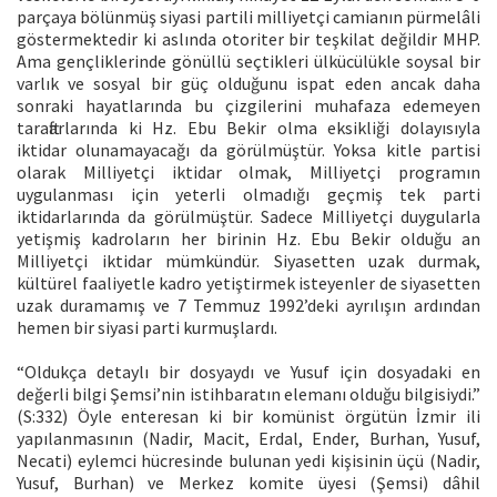
parçaya bölünmüş siyasi partili milliyetçi camianın pürmelâli
göstermektedir ki aslında otoriter bir teşkilat değildir MHP.
Ama gençliklerinde gönüllü seçtikleri ülkücülükle soysal bir
varlık ve sosyal bir güç olduğunu ispat eden ancak daha
sonraki hayatlarında bu çizgilerini muhafaza edemeyen
taraftarlarında ki Hz. Ebu Bekir olma eksikliği dolayısıyla
iktidar olunamayacağı da görülmüştür. Yoksa kitle partisi
olarak Milliyetçi iktidar olmak, Milliyetçi programın
uygulanması için yeterli olmadığı geçmiş tek parti
iktidarlarında da görülmüştür. Sadece Milliyetçi duygularla
yetişmiş kadroların her birinin Hz. Ebu Bekir olduğu an
Milliyetçi iktidar mümkündür. Siyasetten uzak durmak,
kültürel faaliyetle kadro yetiştirmek isteyenler de siyasetten
uzak duramamış ve 7 Temmuz 1992’deki ayrılışın ardından
hemen bir siyasi parti kurmuşlardı.
“Oldukça detaylı bir dosyaydı ve Yusuf için dosyadaki en
değerli bilgi Şemsi’nin istihbaratın elemanı olduğu bilgisiydi.”
(S:332) Öyle enteresan ki bir komünist örgütün İzmir ili
yapılanmasının (Nadir, Macit, Erdal, Ender, Burhan, Yusuf,
Necati) eylemci hücresinde bulunan yedi kişisinin üçü (Nadir,
Yusuf, Burhan) ve Merkez komite üyesi (Şemsi) dâhil