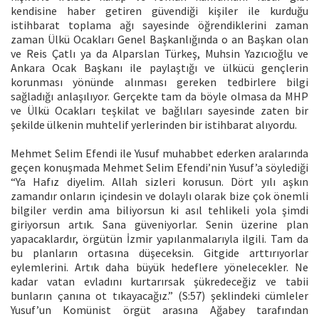
kendisine haber getiren güvendiği kişiler ile kurduğu
istihbarat toplama ağı sayesinde öğrendiklerini zaman
zaman Ülkü Ocakları Genel Başkanlığında o an Başkan olan
ve Reis Çatlı ya da Alparslan Türkeş, Muhsin Yazıcıoğlu ve
Ankara Ocak Başkanı ile paylaştığı ve ülkücü gençlerin
korunması yönünde alınması gereken tedbirlere bilgi
sağladığı anlaşılıyor. Gerçekte tam da böyle olmasa da MHP
ve Ülkü Ocakları teşkilat ve bağlıları sayesinde zaten bir
şekilde ülkenin muhtelif yerlerinden bir istihbarat alıyordu.
Mehmet Selim Efendi ile Yusuf muhabbet ederken aralarında
geçen konuşmada Mehmet Selim Efendi’nin Yusuf’a söylediği
“Ya Hafız diyelim. Allah sizleri korusun. Dört yılı aşkın
zamandır onların içindesin ve dolaylı olarak bize çok önemli
bilgiler verdin ama biliyorsun ki asıl tehlikeli yola şimdi
giriyorsun artık. Sana güveniyorlar. Senin üzerine plan
yapacaklardır, örgütün İzmir yapılanmalarıyla ilgili. Tam da
bu planların ortasına düşeceksin. Gitgide arttırıyorlar
eylemlerini. Artık daha büyük hedeflere yönelecekler. Ne
kadar vatan evladını kurtarırsak şükredeceğiz ve tabii
bunların çanına ot tıkayacağız.” (S:57) şeklindeki cümleler
Yusuf’un Komünist örgüt arasına Ağabey tarafından