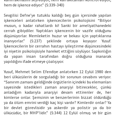
hem de işkence ediyor.” (S:339-340)
Sevgilisi Defne’ye tutuklu kaldığı beş gün içersinde yapılan
işkenceleri anlatırken işkencecilerin psikolojisini “Biliyor
musun, o kadar rahatlardı ki! Sanki bir ameliyathanedeki
cerrah gibiydiler. Yaptıkları işkencenin bir vazife olduğunu
düşünüyorlar. Memleketin huzur ve bekası için yaptıklarına
inanıyorlar.” (S:237) şeklinde ortaya koyuyor Yusuf.
İşkencecilerin bir cerrahın hastayı iyileştirme düşüncesindeki
iyi niyetin psikolojisiyle hareket ettiğini söylüyor. Sapkınlığın
da yapan insan tarafından doğru olduğuna inanarak
yapıldığını ifade etmeye çöalışıyor.
Yusuf, Mehmet Selim Efendiye anlatırken 12 Eylül 1980 den
beri ülkücülerin de sorguladığı bir sorunun cevabını veriyor.
“Sanırım zamanı geldiğinde örgütlerin içindeki bu elemanları
sayesinde istedikleri zaman anarşiyi bitirecekler, çünkü
anladığım kadarıyla anarşiyi devam ettirenler de, her
kimlerse onlar. Şemsinin ve benzerlerinin bizzat öldürdüğü
ya da ölüm emrini verdiği kaç kişi vardır? Kimlerdir onlar? Ya
bir devlet görevlisidir ya askerdir ya polistir ya da bir
ülkücüdür, bir MHP’lidir.” (S:344) 12 Eylül olmuş ve bir gün