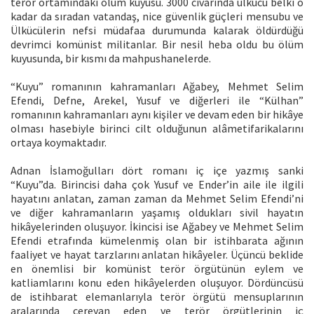
terör ortamındaki ölüm kuyusu. 3000 civarında ülkücü belki o
kadar da sıradan vatandaş, nice güvenlik güçleri mensubu ve
Ülkücülerin nefsi müdafaa durumunda kalarak öldürdüğü
devrimci komünist militanlar. Bir nesil heba oldu bu ölüm
kuyusunda, bir kısmı da mahpushanelerde.
“Kuyu” romanının kahramanları Ağabey, Mehmet Selim
Efendi, Defne, Arekel, Yusuf ve diğerleri ile “Külhan”
romanının kahramanları aynı kişiler ve devam eden bir hikâye
olması hasebiyle birinci cilt olduğunun alâmetifarikalarını
ortaya koymaktadır.
Adnan İslamoğulları dört romanı iç içe yazmış sanki
“Kuyu”da. Birincisi daha çok Yusuf ve Ender’in aile ile ilgili
hayatını anlatan, zaman zaman da Mehmet Selim Efendi’ni
ve diğer kahramanların yaşamış oldukları sivil hayatın
hikâyelerinden oluşuyor. İkincisi ise Ağabey ve Mehmet Selim
Efendi etrafında kümelenmiş olan bir istihbarata ağının
faaliyet ve hayat tarzlarını anlatan hikâyeler. Üçüncü beklide
en önemlisi bir komünist terör örgütünün eylem ve
katliamlarını konu eden hikâyelerden oluşuyor. Dördüncüsü
de istihbarat elemanlarıyla terör örgütü mensuplarının
aralarında cereyan eden ve terör örgütlerinin iç