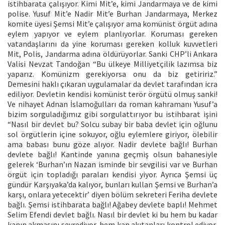
istihbarata çalışıyor. Kimi Mit’e, kimi Jandarmaya ve de kimi
polise. Yusuf Mit’e Nadir Mit’e Burhan Jandarmaya, Merkez
komite üyesi Şemsi Mit’e çalışıyor ama komünist örgüt adına
eylem yapıyor ve eylem planlıyorlar. Koruması gereken
vatandaşlarını da yine koruması gereken kolluk kuvvetleri
Mit, Polis, Jandarma adına öldürüyorlar. Sanki CHP’li Ankara
Valisi Nevzat Tandoğan “Bu ülkeye Milliyetçilik lazımsa biz
yaparız. Komünizm gerekiyorsa onu da biz getiririz.”
Demesini haklı çıkaran uygulamalar da devlet tarafından icra
ediliyor. Devletin kendisi komünist terör örgütü olmuş sanki!
Ve nihayet Adnan İslamoğulları da roman kahramanı Yusuf’a
bizim sorguladığımız gibi sorgulattırıyor bu istihbarat işini
“Nasıl bir devlet bu? Solcu subay bir baba devlet için oğlunu
sol örgütlerin içine sokuyor, oğlu eylemlere giriyor, ölebilir
ama babası bunu göze alıyor. Nadir devlete bağlı! Burhan
devlete bağlı! Kantinde yanına geçmiş olsun bahanesiyle
gelerek ‘Burhan’ın Nazan isminde bir sevgilisi var ve Burhan
örgüt için topladığı paraları kendisi yiyor. Ayrıca Şemsi üç
gündür Karşıyaka’da kalıyor, bunları kullan Şemsi ve Burhan’a
karşı, onlara yetecektir’ diyen bölüm sekreteri Feriha devlete
bağlı. Şemsi istihbarata bağlı! Ağabey devlete baplı! Mehmet
Selim Efendi devlet bağlı. Nasıl bir devlet ki bu hem bu kadar
kanın akmasını seyrediyor, hem kan akıtanları kontrol ediyor,