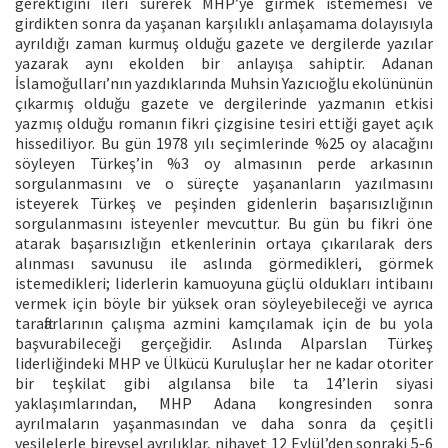
gerektiğini ileri sürerek MHP’ye girmek istememesi ve
girdikten sonra da yaşanan karşılıklı anlaşamama dolayısıyla
ayrıldığı zaman kurmuş olduğu gazete ve dergilerde yazılar
yazarak aynı ekolden bir anlayışa sahiptir. Adanan
İslamoğulları’nın yazdıklarında Muhsin Yazıcıoğlu ekolününün
çıkarmış olduğu gazete ve dergilerinde yazmanın etkisi
yazmış olduğu romanın fikri çizgisine tesiri ettiği gayet açık
hissediliyor. Bu gün 1978 yılı seçimlerinde %25 oy alacağını
söyleyen Türkeş’in %3 oy almasının perde arkasının
sorgulanmasını ve o süreçte yaşananların yazılmasını
isteyerek Türkeş ve peşinden gidenlerin başarısızlığının
sorgulanmasını isteyenler mevcuttur. Bu gün bu fikri öne
atarak başarısızlığın etkenlerinin ortaya çıkarılarak ders
alınması savunusu ile aslında görmedikleri, görmek
istemedikleri; liderlerin kamuoyuna güçlü oldukları intibaını
vermek için böyle bir yüksek oran söyleyebileceği ve ayrıca
taraftarlarının çalışma azmini kamçılamak için de bu yola
başvurabileceği gerçeğidir. Aslında Alparslan Türkeş
liderliğindeki MHP ve Ülkücü Kuruluşlar her ne kadar otoriter
bir teşkilat gibi algılansa bile ta 14’lerin siyasi
yaklaşımlarından, MHP Adana kongresinden sonra
ayrılmaların yaşanmasından ve daha sonra da çeşitli
vesilelerle bireysel ayrılıklar, nihayet 12 Eylül’den sonraki 5-6