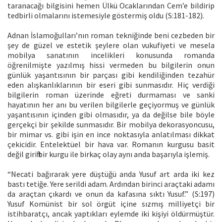
taranacağı bilgisini hemen Ülkü Ocaklarından Cem’e bildirip
tedbirli olmalarını istemesiyle göstermiş oldu (S:181-182).
Adnan İslamoğulları’nın roman tekniğinde beni cezbeden bir
şey de güzel ve estetik şeylere olan vukufiyeti ve mesela
mobilya sanatının incelikleri konusunda romanda
öğrenilmişte yazılmış hissi vermeden bu bilgilerin onun
günlük yaşantısının bir parçası gibi kendiliğinden tezahür
eden alışkanlıklarının bir eseri gibi sunmasıdır. Hiç verdiği
bilgilerin roman üzerinde eğreti durmaması ve sanki
hayatının her anı bu verilen bilgilerle geçiyormuş ve günlük
yaşantısının içinden gibi olmasıdır, ya da değilse bile böyle
gerçekçi bir şekilde sunmasıdır. Bir mobilya dekorasyoncusu,
bir mimar vs. gibi işin en ince noktasıyla anlatılması dikkat
çekicidir. Entelektüel bir hava var. Romanın kurgusu basit
değil girift bir kurgu ile birkaç olay aynı anda başarıyla işlemiş.
“Necati bağırarak yere düştüğü anda Yusuf art arda iki kez
bastı tetiğe. Yere serildi adam. Ardından birinci araçtaki adamı
da araçtan çıkardı ve onun da kafasına sıktı Yusuf.” (S:197)
Yusuf Komünist bir sol örgüt içine sızmış milliyetçi bir
istihbaratçı, ancak yaptıkları eylemde iki kişiyi öldürmüştür.