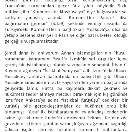
Fransa’nın tornasından geçer. Yüz yıldır böyledir. Sizin
milliyetçiler ‘Komünistler Moskova’ya!’ diye bağırıyorlar ya,
külliyen yanlıştır, aslında ‘Komünistler Paris’e!’ diye
bağırmaları gerekir.” (S:159) şeklinde verdiği cevapla da
Türkiye’deki Komünistlerin bağlılıkları Moskova’ya olsa da
yetişip beslendikleri yerin Paris ve diğer batı ülkeleri olduğu
gerçeğini vurgulamaktadır.
Şimdi daha iyi anlıyorum Adnan İslamoğulları’nın “Kuyu”
romanının kahramanı Yusuf’u İzmir’de sol örgütler içine
girmiş bir istihbaratçı olarak yazmasının sebebini. İlhan C.
Köymen ağabeyin “İstikbal Yürüyüşü” adlı İzmir’deki Ülkücü
Mücadeleyi anlatan hatıratında da bahsettiği gibi Ülkücü
Mücadele sırasında en fazla kayıp verilen yerlerin başlarında
geliyordu İzmir. Hatta bu kayıplara dikkat çekmek ve
hükümeti tedbir almaya mecbur bırakmak için kış gününde
İzmir’den Ankara’ya adına “İstikbal Yürüyüşü” dedikleri bir
yürüyüş bile gerçekleştirmişler de hükümet oralı bile
olmamıştı. Yusuf ilk istihbaratını da ev arkadaşı enderlerin
evine gittiklerinde Ender’in amcasının Teknesi ile denizde
gezerken içtikleri şarabın sarhoşluğuyla ağzından kaçırdığı
Ülkücü işçiler derneği lokalinin komünist militanlarca