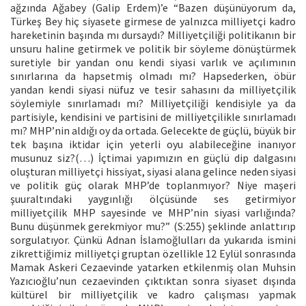
ağzında Ağabey (Galip Erdem)’e “Bazen düşünüyorum da,
Türkeş Bey hiç siyasete girmese de yalnızca milliyetçi kadro
hareketinin başında mı dursaydı? Milliyetçiliği politikanın bir
unsuru haline getirmek ve politik bir söyleme dönüştürmek
suretiyle bir yandan onu kendi siyasi varlık ve açılımının
sınırlarına da hapsetmiş olmadı mı? Hapsederken, öbür
yandan kendi siyasi nüfuz ve tesir sahasını da milliyetçilik
söylemiyle sınırlamadı mı? Milliyetçiliği kendisiyle ya da
partisiyle, kendisini ve partisini de milliyetçilikle sınırlamadı
mı? MHP’nin aldığı oy da ortada. Gelecekte de güçlü, büyük bir
tek başına iktidar için yeterli oyu alabileceğine inanıyor
musunuz siz?(…) İçtimai yapımızın en güçlü dip dalgasını
oluşturan milliyetçi hissiyat, siyasi alana gelince neden siyasi
ve politik güç olarak MHP’de toplanmıyor? Niye maşeri
şuuraltındaki yaygınlığı ölçüsünde ses getirmiyor
milliyetçilik MHP sayesinde ve MHP’nin siyasi varlığında?
Bunu düşünmek gerekmiyor mu?” (S:255) şeklinde anlattırıp
sorgulatıyor. Çünkü Adnan İslamoğlulları da yukarıda ismini
zikrettiğimiz milliyetçi gruptan özellikle 12 Eylül sonrasında
Mamak Askeri Cezaevinde yatarken etkilenmiş olan Muhsin
Yazıcıoğlu’nun cezaevinden çıktıktan sonra siyaset dışında
kültürel bir milliyetçilik ve kadro çalışması yapmak