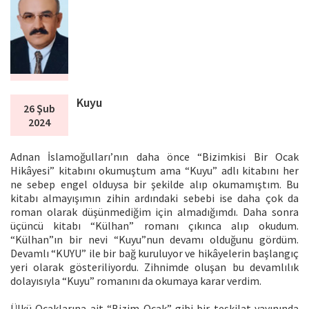
Kuyu
26 Şub
2024
Adnan İslamoğulları’nın daha önce “Bizimkisi Bir Ocak
Hikâyesi” kitabını okumuştum ama “Kuyu” adlı kitabını her
ne sebep engel olduysa bir şekilde alıp okumamıştım. Bu
kitabı almayışımın zihin ardındaki sebebi ise daha çok da
roman olarak düşünmediğim için almadığımdı. Daha sonra
üçüncü kitabı “Külhan” romanı çıkınca alıp okudum.
“Külhan”ın bir nevi “Kuyu”nun devamı olduğunu gördüm.
Devamlı “KUYU” ile bir bağ kuruluyor ve hikâyelerin başlangıç
yeri olarak gösteriliyordu. Zihnimde oluşan bu devamlılık
dolayısıyla “Kuyu” romanını da okumaya karar verdim.
Ülkü Ocaklarına ait “Bizim Ocak” gibi bir teşkilat yayınında