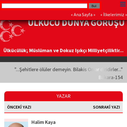
«
Ana Sayfa
» «
İlkelerimiz
»
ÜLKÜCÜ DÜNYA GÖRÜŞÜ
Ülkücülük; Müslüman ve Dokuz Işıkçı Milliyetçiliktir...
"...Şehitlere ölüler demeyin. Bilakis Onlar diridirler..."
Bakara-154
YAZAR
ÖNCEKİ YAZI
SONRAKİ YAZI
Halim Kaya