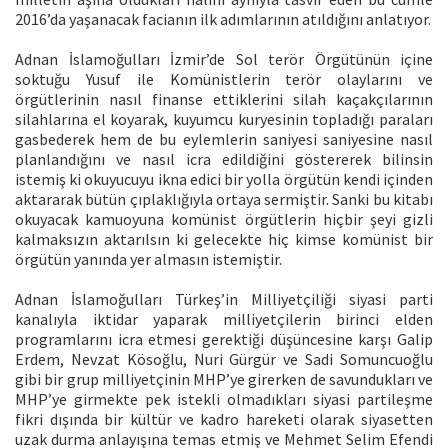
2016’da yaşanacak facianın ilk adımlarının atıldığını anlatıyor.
Adnan İslamoğulları İzmir’de Sol terör Örgütünün içine
soktuğu Yusuf ile Komünistlerin terör olaylarını ve
örgütlerinin nasıl finanse ettiklerini silah kaçakçılarının
silahlarına el koyarak, kuyumcu kuryesinin topladığı paraları
gasbederek hem de bu eylemlerin saniyesi saniyesine nasıl
planlandığını ve nasıl icra edildiğini göstererek bilinsin
istemiş ki okuyucuyu ikna edici bir yolla örgütün kendi içinden
aktararak bütün çıplaklığıyla ortaya sermiştir. Sanki bu kitabı
okuyacak kamuoyuna komünist örgütlerin hiçbir şeyi gizli
kalmaksızın aktarılsın ki gelecekte hiç kimse komünist bir
örgütün yanında yer almasın istemiştir.
Adnan İslamoğulları Türkeş’in Milliyetçiliği siyasi parti
kanalıyla iktidar yaparak milliyetçilerin birinci elden
programlarını icra etmesi gerektiği düşüncesine karşı Galip
Erdem, Nevzat Kösoğlu, Nuri Gürgür ve Sadi Somuncuoğlu
gibi bir grup milliyetçinin MHP’ye girerken de savundukları ve
MHP’ye girmekte pek istekli olmadıkları siyasi partileşme
fikri dışında bir kültür ve kadro hareketi olarak siyasetten
uzak durma anlayışına temas etmiş ve Mehmet Selim Efendi