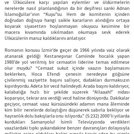
ve Ülkücülere karşı yapılan eylemler ve öldürmelerin
nerelerde nasıl planlandığının da bir deşifresi sanki Adnan
İslamoğullar’ının “Kuyu”su. Hem de komitenin içinden
doğrudan doğruya hangi saikle kararların alındığını ortaya
koyarak siyasetten hoşlanmayan okuyucu kesimine bir
macera kıvamında sıkılmadan okumaya sevk ederek
Ülkücülerin maruz kaldıklarını anlatıyor.
Romanın konusu İzmir’de geçer de 1966 yılında vaiz olarak
atanarak geldiği Kestanepınar Camiinde hocalık yapan
1980’de yol verilmiş bir cemaatin liderine temas edilmese
olur muydu? “Cemaat sukut içinde vaazın başlamasını
beklerken, Hoca Efendi çenesin neredeyse göğsüne
çivilenmiş vaziyette başını sallıyor, dudakları durmaksızın
kıpırdıyordu. Adeta bir vecd halindeydi. Arada başını kaldırıyor,
kalabalığa hızlı bir şekilde süzerek “Allaaah!” nidası
koparıyor, tekrar ara verdiği vecd haline dönüyordu. Dakikalar
geçiyor, cemaat vaaz kürsüsündeki adamın mana âleminde
kim bilir nerelerde dolaştığını düşünerek sabırla bekliyor ve
hayranlık dolu bakışlarla onu isliyordu.” (S:232) 2000’li yıllarda
kurdukları Samanyolu! İsimli Televizyonda verdikleri
vaazlardaki tıpkı yukarıdakine benzer davranışları dolayısıyla
milletin aşina oldukları halini aynıyla tasvir eden bu cümle