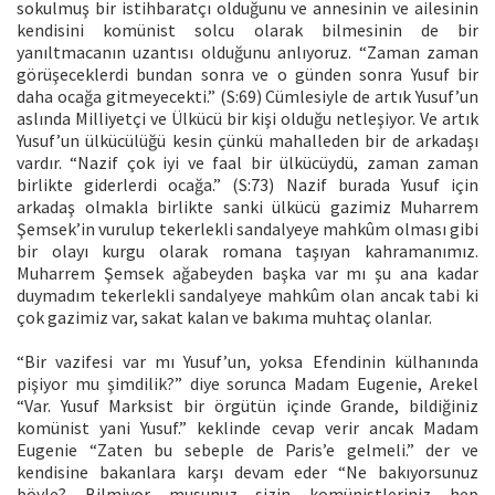
sokulmuş bir istihbaratçı olduğunu ve annesinin ve ailesinin
kendisini komünist solcu olarak bilmesinin de bir
yanıltmacanın uzantısı olduğunu anlıyoruz. “Zaman zaman
görüşeceklerdi bundan sonra ve o günden sonra Yusuf bir
daha ocağa gitmeyecekti.” (S:69) Cümlesiyle de artık Yusuf’un
aslında Milliyetçi ve Ülkücü bir kişi olduğu netleşiyor. Ve artık
Yusuf’un ülkücülüğü kesin çünkü mahalleden bir de arkadaşı
vardır. “Nazif çok iyi ve faal bir ülkücüydü, zaman zaman
birlikte giderlerdi ocağa.” (S:73) Nazif burada Yusuf için
arkadaş olmakla birlikte sanki ülkücü gazimiz Muharrem
Şemsek’in vurulup tekerlekli sandalyeye mahkûm olması gibi
bir olayı kurgu olarak romana taşıyan kahramanımız.
Muharrem Şemsek ağabeyden başka var mı şu ana kadar
duymadım tekerlekli sandalyeye mahkûm olan ancak tabi ki
çok gazimiz var, sakat kalan ve bakıma muhtaç olanlar.
“Bir vazifesi var mı Yusuf’un, yoksa Efendinin külhanında
pişiyor mu şimdilik?” diye sorunca Madam Eugenie, Arekel
“Var. Yusuf Marksist bir örgütün içinde Grande, bildiğiniz
komünist yani Yusuf.” keklinde cevap verir ancak Madam
Eugenie “Zaten bu sebeple de Paris’e gelmeli.” der ve
kendisine bakanlara karşı devam eder “Ne bakıyorsunuz
böyle? Bilmiyor musunuz sizin komünistleriniz hep