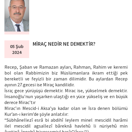
MİRAÇ NEDİR NE DEMEKTİR?
05 Şub
2024
Recep, Şaban ve Ramazan ayları, Rahman, Rahim ve keremi
bol olan Rabbimizin biz Müslümanlara ikram ettiği pek
bereketli ve feyizli bir zaman dilimidir. Bu aylardan Recep
ayının 27.gecesi ise Miraç kandilidir.
İsra; gece yürüyüşü demektir. Mirac ise, yükselmek demektir.
İnsanoğlu'nun yaşarken ulaştığı en yüce yükseliş ve en büyük
derece Mirac’tır
Mirac’ın Mescid-i Aksa’ya kadar olan ve İsra denen bölümü
Kur’an-ı kerim’de şöyle anlatılır:
“Sübhânellezî esrâ bi abdihî leylem minel mescidil harâmi
ilel mescidil agsallezî bâreknâ havlehû li nüriyehû min
âyetinâ. İnnehû hüvessemiul basîr.”(İsra/1)