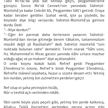
Tabii Mi'rac'da yedi kat semâyı geçti, peygamberlerle
görüştü. Sonra Me'vâ Cenneti'nin yanındaki Sidretül-
Müntehâ'ya kadar Cebrâil AS, Peygamber SAS'i getirdi. Oraya
kadar beraber geldiler. İzahat verdi, işte şu şöyledir, bu
böyledir diye bilgi veriyordu. Sidretül-Müntehâ'ya gelince
durdu. Dedi:
"--Niye durdun?"
"--Eğer bir parmak daha ilerlersem yanarım. Sidretül-
Müntehâ'dan ileriye gitmeğe benim tâkatim, tahammülüm
müsâit değil yâ Rasûlallah!" dedi. Sidretül müntehâ “son
noktada bulunan sidre” demektir. Terim olarak “İlâhi sınır,
Hz. Muhammed’in Mirac gecesi yanında ilâhi sırlara mazhar
olduğu ağaç ve ya makam” diye açıklanabilir.
O orda boynu bükük kaldı. Refref geldi Peygamber
Efendimiz'in önüne, Refref'e bindi Peygamber Efendimiz,
Refrefle mânevî seyahata, huzur-u izzete devam etti. Yetmiş
bin nurdan, yetmiş bin zulmetten perdeleri geçti
Ref olup ol şaha yetmişbin hicâb,
Nûr-u tevhid açtı vechinden nikâb.
Yâni sanki böyle yüzü peçeli gibi, yetmiş bin perde kalkınca,
Allah-u Teàlâ Hazretleri vechinden peçeyi açmış gibi