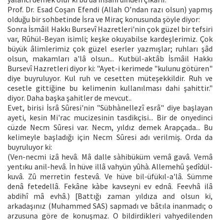
Prof. Dr. Esad Coşan Efendi (Allah O’ndan razı olsun) yapmış
olduğu bir sohbetinde İsra ve Miraç konusunda şöyle diyor:
Sonra İsmâil Hakkı Bursevî Hazretleri'nin çok güzel bir tefsiri
var, Rûhül-Beyan isimli; keşke okuyabilse kardeşlerimiz. Çok
büyük âlimlerimiz çok güzel eserler yazmışlar; ruhları şâd
olsun, makamları a'lâ olsun... Kutbül-aktâb İsmâil Hakkı
Bursevî Hazretleri diyor ki: "Ayet-i kerimede "kulunu götüren"
diye buyruluyor. Kul ruh ve cesetten müteşekkildir. Ruh ve
cesetle gittiğine bu kelimenin kullanılması dahi şahittir."
diyor. Daha başka şahitler de mevcut..
Evet, birisi İsrâ Sûresi'nin "Sübhànellezî esrâ" diye başlayan
ayeti, kesin Mi'rac mucizesinin tasdikçisi... Bir de onyedinci
cüzde Necm Sûresi var. Necm, yıldız demek Arapçada... Bu
kelimeyle başladığı için Necm Sûresi adı verilmiş. Orda da
buyruluyor ki:
(Ven-necmi izâ hevâ. Mâ dalle sàhibüküm vemâ gavâ. Vemâ
yentıku anil-hevâ. İn hüve illâ vahyün yûhà. Allemehû şedîdül-
kuvâ. Zû merretin festevâ. Ve hüve bil-üfükıl-a'lâ. Sümme
denâ fetedellâ. Fekâne kàbe kavseyni ev ednâ. Feevhâ ilâ
abdihî mâ evhâ.) [Battığı zaman yıldıza and olsun ki,
arkadaşınız (Muhammed SAS) sapmadı ve bâtıla inanmadı; o
arzusuna göre de konuşmaz. O bildirdikleri vahyedilenden