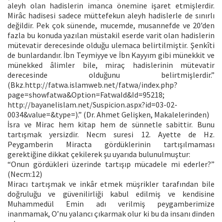
aleyh olan hadislerin imanca önemine işaret etmişlerdir.
Mirâc hadisesi sadece müttefekun aleyh hadislerle de sınırlı
değildir. Pek çok sünende, mucemde, musannefde ve 20’den
fazla bu konuda yazılan müstakil eserde varit olan hadislerin
mütevatir derecesinde olduğu ulemaca belirtilmiştir. Şenkîti
de bunlardandır. İbn Teymiyye ve İbn Kayyım gibi münekkit ve
münekked âlimler bile, miraç hadislerinin mütevatir
derecesinde olduğunu belirtmişlerdir.”
(Bkz.http://fatwa.islamweb.net/fatwa/index.php?
page=showfatwa&Option=FatwaId&Id=95218;
http://bayanelislam.net/Suspicion.aspx?id=03-02-
0034&value=&type=).” (Dr. Ahmet Gelişken, Makalelerinden)
İsra ve Mirac hem kitap hem de sünnetle sabittir. Bunu
tartışmak yersizdir. Necm suresi 12. Ayette de Hz.
Peygamberin Miracta gördüklerinin tartışılmaması
gerektiğine dikkat çekilerek şu uyarıda bulunulmuştur:
“Onun gördükleri üzerinde tartışıp mücadele mi ederler?”
(Necm:12)
Miracı tartışmak ve inkâr etmek müşrikler tarafından bile
doğruluğu ve güvenilirliği kabul edilmiş ve kendisine
Muhammedül Emin adı verilmiş peygamberimize
inanmamak, O’nu yalancı çıkarmak olur ki bu da insanı dinden