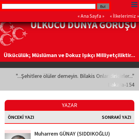
«
Ana Sayfa
» «
İlkelerimiz
»
ÜLKÜCÜ DÜNYA GÖRÜŞÜ
Ülkücülük; Müslüman ve Dokuz Işıkçı Milliyetçiliktir...
"...Şehitlere ölüler demeyin. Bilakis Onlar diridirler..."
Bakara-154
YAZAR
ÖNCEKİ YAZI
SONRAKİ YAZI
Muharrem GÜNAY (SIDDIKOĞLU)