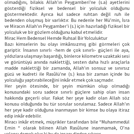
olmadığını, bilakis Allah'ın Peygamberi'ne (s.a) ayetlerini
gösterdiği fiziksel ve bedensel bir yolculuk olduğunu
göstermektedir. Ayrıca kul sadece ruhtan değil ruh ile
bedenden oluşmuş bir varlıktır. Bu nedenle her Mü’min, İsra
ve Miracın Allah'ın Peygamber'i (s.) için hazırladığı fiziksel bir
yolculuk ve bir gözlem olduğunu kabul etmelidir.
Mirac Hem Bedensel Hemde Ruhsal Bir Yolculuktur
Bazı kimselerin bu olayı imkânsızmış gibi görmeleri çok
gariptir. İnsanın sınırlı -hem de çok sınırlı- güçleri ile aya,
yıldızlara ulaşmayı başardığı, binlerce kilometre uzaktaki sesi
ve görüntüyü anında naklettiği, sesten daha hızlı araçlarla
madde naklettiği bir zamanda, Allah'ın sonsuz ve sınırsız
gücü ve kudreti ile Rasûlü'ne (s.) kısa bir zaman içinde bu
yolculuğu yaptırabileceğini inkâr etmek çok saçmadır.
Her şeyin ötesinde, bir şeyin mümkün olup olmadığı
konusundaki soru sadece sınırlı güçlere sahip olan insan
hakkında geçerli olur. Fakat her şeye kadir olan Allah söz
konusu olduğunda bu tür sorular sorulamaz. Sadece Allah'ın
her şeye kadir olduğuna inanmayan bir kimse bu olaya itiraz
edip inkâr edebilir.
Miracı inkâr etmek, müşrikler tarafından bile “Muhammedül
Emin “ olarak bilinen Allah Rasûlune inanmamak, O’na
yalancı demek olur ki bu da insanı dinden çıkarır.