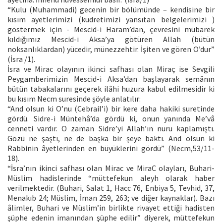
“Kulu (Muhammadi) gecenin bir bölümünde – kendisine bir
kısım ayetlerimizi (kudretimizi yansıtan belgelerimizi )
göstermek için - Mescid-i Haram’dan, çevresini mübarek
kıldığımız Mescid-i Aksa’ya götüren Allah (bütün
noksanlıklardan) yücedir, münezzehtir. İşiten ve gören O’dur”
(İsra /1).
İsra ve Mirac olayının ikinci safhası olan Miraç ise Sevgili
Peygamberimizin Mescid-i Aksa’dan başlayarak semânın
bütün tabakalarını geçerek ilâhi huzura kabul edilmesidir ki
bu kısım Necm suresinde şöyle anlatılır:
“And olsun ki O’nu (Cebrail’i) bir kere daha hakiki suretinde
gördü. Sidre-i Müntehâ’da gördü ki, onun yanında Me’vâ
cenneti vardır. O zaman Sidre’yi Allah’ın nuru kaplamıştı.
Gözü ne şaştı, ne de başka bir şeye baktı. And olsun ki
Rabbinin âyetlerinden en büyüklerini gördü” (Necm,53/11-
18).
“İsra’nın ikinci safhası olan Mirac ve MiraC olayları, Buhari-
Müslim hadislerinde “müttefekun aleyh olarak haber
verilmektedir. (Buhari, Salat 1, Hacc 76, Enbiya 5, Tevhid, 37,
Menakıb 24; Müslim, İman 259, 263; ve diğer kaynaklar). Bazı
âlimler, Buhari ve Müslim’in birlikte rivayet ettiği hadisten
şüphe edenin imanından şüphe edilir” diyerek, müttefekun