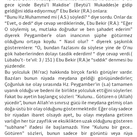
gece içinde Beytü’l Makdise’ (Beytü’l Mukaddes)e gidip
geldiğini iddia ediyormuş!” Ebu Bekir (R.A.) onlara:
“Bunu Hz.Muhammed mi ( A.S.) söyledi? “ diye sordu. Onlar da:
“Evet, o dedi“ diye cevap verdiklerinde, Ebu Bekir (R.A.): “Eğer
O söylemiş se, mutlaka doğrudur ve ben şahadet ederim”
diyerek Peygamber’e olan inancının şüphe götürmez
olduğunu ortaya koydu. “ Nasıl olur? “ diyerek şaşkınlık
gösterenlere: “O, bundan fazlasını da söylese yine de O’nu
gök haberlerinden dolayı tasdik ederdim! “ diye cevap verdi.(
Lübabu’t- te’vil: 3 / 151 ) Ebu Bekir (R.A.)e “sıddık“ denmesi bu
yüzdendir.
Bu yolculuk (Mi'rac) hakkında birçok farklı görüşler vardır.
Bazıları bunun rüyada meydana geldiği görüşündedirler;
Çoğunluk ise olay sırasında Hz. Peygamber'in (s.a) tamamen
uyanık olduğu ve bedeni ile birlikte yolculuk ettiğini söylerler.
Fakat bu ayetin başlangıç sözleri: "Kulunu... Götüren o (Allah)
yücedir", bunun Allah'ın sınırsız gücü ile meydana gelmiş olan
doğa-üstü bir olay olduğunu göstermektedir. Eğer olay sadece
bir rüyadan ibaret olsaydı ayet, bu olayı meydana getiren
varlığın her tür zayıflık ve eksiklikten uzak olduğunu gösteren
"subhane" ifadesi ile başlamazdı. Yine "Kulunu bir gece...
Götüren" sözleri, bunun sadece bir görüntü veya rüya