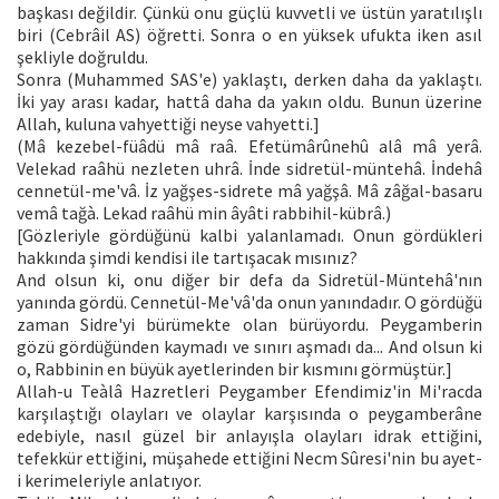
başkası değildir. Çünkü onu güçlü kuvvetli ve üstün yaratılışlı
biri (Cebrâil AS) öğretti. Sonra o en yüksek ufukta iken asıl
şekliyle doğruldu.
Sonra (Muhammed SAS'e) yaklaştı, derken daha da yaklaştı.
İki yay arası kadar, hattâ daha da yakın oldu. Bunun üzerine
Allah, kuluna vahyettiği neyse vahyetti.]
(Mâ kezebel-füâdü mâ raâ. Efetümârûnehû alâ mâ yerâ.
Velekad raâhü nezleten uhrâ. İnde sidretül-müntehâ. İndehâ
cennetül-me'vâ. İz yağşes-sidrete mâ yağşâ. Mâ zâğal-basaru
vemâ tağà. Lekad raâhü min âyâti rabbihil-kübrâ.)
[Gözleriyle gördüğünü kalbi yalanlamadı. Onun gördükleri
hakkında şimdi kendisi ile tartışacak mısınız?
And olsun ki, onu diğer bir defa da Sidretül-Müntehâ'nın
yanında gördü. Cennetül-Me'vâ'da onun yanındadır. O gördüğü
zaman Sidre'yi bürümekte olan bürüyordu. Peygamberin
gözü gördüğünden kaymadı ve sınırı aşmadı da... And olsun ki
o, Rabbinin en büyük ayetlerinden bir kısmını görmüştür.]
Allah-u Teàlâ Hazretleri Peygamber Efendimiz'in Mi'racda
karşılaştığı olayları ve olaylar karşısında o peygamberâne
edebiyle, nasıl güzel bir anlayışla olayları idrak ettiğini,
tefekkür ettiğini, müşahede ettiğini Necm Sûresi'nin bu ayet-
i kerimeleriyle anlatıyor.