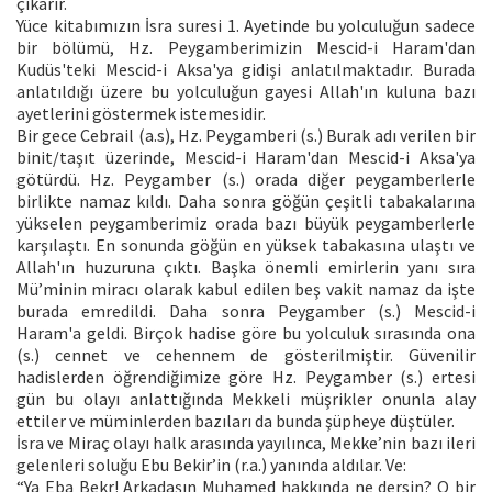
çıkarır.
Yüce kitabımızın İsra suresi 1. Ayetinde bu yolculuğun sadece
bir bölümü, Hz. Peygamberimizin Mescid-i Haram'dan
Kudüs'teki Mescid-i Aksa'ya gidişi anlatılmaktadır. Burada
anlatıldığı üzere bu yolculuğun gayesi Allah'ın kuluna bazı
ayetlerini göstermek istemesidir.
Bir gece Cebrail (a.s), Hz. Peygamberi (s.) Burak adı verilen bir
binit/taşıt üzerinde, Mescid-i Haram'dan Mescid-i Aksa'ya
götürdü. Hz. Peygamber (s.) orada diğer peygamberlerle
birlikte namaz kıldı. Daha sonra göğün çeşitli tabakalarına
yükselen peygamberimiz orada bazı büyük peygamberlerle
karşılaştı. En sonunda göğün en yüksek tabakasına ulaştı ve
Allah'ın huzuruna çıktı. Başka önemli emirlerin yanı sıra
Mü’minin miracı olarak kabul edilen beş vakit namaz da işte
burada emredildi. Daha sonra Peygamber (s.) Mescid-i
Haram'a geldi. Birçok hadise göre bu yolculuk sırasında ona
(s.) cennet ve cehennem de gösterilmiştir. Güvenilir
hadislerden öğrendiğimize göre Hz. Peygamber (s.) ertesi
gün bu olayı anlattığında Mekkeli müşrikler onunla alay
ettiler ve müminlerden bazıları da bunda şüpheye düştüler.
İsra ve Miraç olayı halk arasında yayılınca, Mekke’nin bazı ileri
gelenleri soluğu Ebu Bekir’in (r.a.) yanında aldılar. Ve:
“Ya Eba Bekr! Arkadaşın Muhamed hakkında ne dersin? O bir