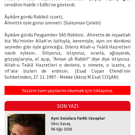
cemâlini Habîb-i Edîbi'ne gösterdi.
Âşikâre gördü Rabbül-izzeti,
Âhirette öyle görür ümmeti. (Süleyman Çelebi)
Âşikâre gördü Peygamber SAS Rabbini... Ahirette de inşaallah
biz Mü'minler Allah'ın lütfuyla, keremiyle, ayın on dördünü
seyreder gibi öyle göreceğiz. Dileriz Allah-u Teàlâ Hazretleri
nasib eylesin... Diliyoruz, istiyoruz, ısrarla, ağlayarak,
gözyaşlarıyla, el açıp, "Aman yâ Rabbi!" diye diye istiyoruz.
Allah-u Teàlâ Hazretleri o devlete, o nimete, o izzete, o
rif'ate bizleri de erdirsin.. (Esad Coşan Efendi’nin
Sohbetinden, 27. 11. 1997 - Mekke (Akra) M.Esat COŞAN)
Yazarın tüm yazılarını okumak için tıklayınız.
SON YAZI
Aynı Sorulara Farklı Cevaplar
İdris Savaş
06 Ağu 2026