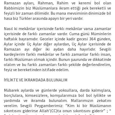
Ramazan ayları, Rahman, Rahim ve keremi bol olan
Rabbimizin biz Müslümanlara ikram ettiği pek bereketli ve
feyizli bir zaman dilimidir. Bu mana mevsiminin dinimizde bil
hasa biz Türkler arasında apayrı bir yeri vardır.
Nasıl ki mekânlar içerisinde farklı mekânlar varsa zamanlar
içerisinde de farklı zamanlar vardır. Cuma günü Müminlerin
haftalık bayramıdır. Geceler içinde kadir gecesi 364 günden,
Aylar içinde Üç Aylar diğer aylardan, Üç Aylar içerisinde de
Ramazan ayı diğer iki aydan daha hayırlıdır. Sevgili
kardeşlerim farklı mekânlar ve farklı zamanlar farklı insan,
farklı Müslüman olmak içindir. Bunun şuurunda ve dikkatinde
olalım ve bu farklı zamanları farklı şekilde değerlendirelim,
feyiz ve bereketinden istifade edelim.
İYİLİKTE VE İKRAMDADA BULUNALIM
Mübarek aylarda ve günlerde yoksullara, darda kalmışlara,
borçlulara, kimsesizlere, komşularımıza bol bol iyilikte ve
yardımda ve ikramda bulunalım. Mallarımızın zekatını
verelim. Sevgili Peygamberimiz: ”Kim ki bir Müslümanın
sıkıntısını giderirse Allah’(CC)ta onun sıkıntısını giderir” ; “