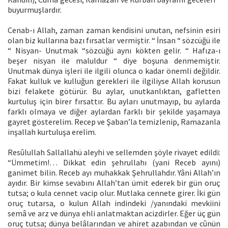
buyurmuşlardır.
Cenab-ı Allah, zaman zaman kendisini unutan, nefsinin esiri
olan biz kullarına bazı fırsatlar vermiştir. “ İnsan “ sözcüğü ile
“ Nisyan- Unutmak “sözcüğü aynı kökten gelir. “ Hafıza-ı
beşer nisyan ile maluldur “ diye boşuna denmemiştir.
Unutmak dünya işleri ile ilgili olunca o kadar önemli değildir.
Fakat kulluk ve kulluğun gerekleri ile ilgiliyse Allah korusun
bizi felakete götürür. Bu aylar, unutkanlıktan, gafletten
kurtuluş için birer fırsattır. Bu ayları unutmayıp, bu aylarda
farklı olmaya ve diğer aylardan farklı bir şekilde yaşamaya
gayret gösterelim. Recep ve Şaban’la temizlenip, Ramazanla
inşallah kurtuluşa erelim.
Resûlullah Sallallahü aleyhi ve sellemden şöyle rivayet edildi:
“Ümmetim!… Dikkat edin şehrullahı (yani Receb ayını)
ganimet bilin. Receb ayı muhakkak Şehrullahdır. Yâni Allah’ın
ayıdır. Bir kimse sevabını Allah’tan ümit ederek bir gün oruç
tutsa; o kula cennet vacip olur. Mutlaka cennete girer. İki gün
oruç tutarsa, o kulun Allah indindeki /yanındaki mevkiini
semâ ve arz ve dünya ehli anlatmaktan acizdirler. Eğer üç gün
oruç tutsa; dünya belâlarından ve ahiret azabından ve cûnün