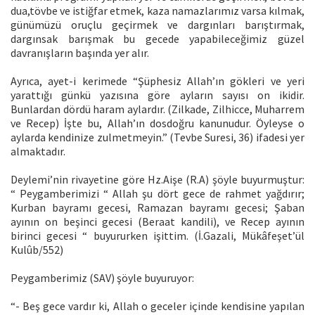
dua,tövbe ve istiğfar etmek, kaza namazlarımız varsa kılmak,
günümüzü oruçlu geçirmek ve dargınları barıştırmak,
dargınsak barışmak bu gecede yapabileceğimiz güzel
davranışların başında yer alır.
Ayrıca, ayet-i kerimede “Şüphesiz Allah’ın gökleri ve yeri
yarattığı günkü yazısına göre ayların sayısı on ikidir.
Bunlardan dördü haram aylardır. (Zilkade, Zilhicce, Muharrem
ve Recep) İşte bu, Allah’ın dosdoğru kanunudur. Öyleyse o
aylarda kendinize zulmetmeyin.” (Tevbe Suresi, 36) ifadesi yer
almaktadır.
Deylemi’nin rivayetine göre Hz.Aişe (R.A) şöyle buyurmuştur:
“ Peygamberimizi “ Allah şu dört gece de rahmet yağdırır;
Kurban bayramı gecesi, Ramazan bayramı gecesi; Şaban
ayının on beşinci gecesi (Beraat kandili), ve Recep ayının
birinci gecesi “ buyururken işittim. (İ.Gazali, Mükâfeşet’ül
Kulûb/552)
Peygamberimiz (SAV) şöyle buyuruyor:
“- Beş gece vardır ki, Allah o geceler içinde kendisine yapılan