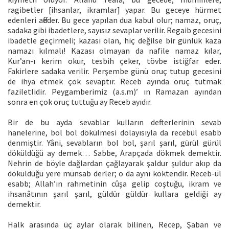
ragibetler [ihsanlar, ikramlar] yapar. Bu geceye hürmet
edenleri affeder. Bu gece yapılan dua kabul olur; namaz, oruç,
sadaka gibi ibadetlere, sayısız sevaplar verilir. Regaib gecesini
ibadetle geçirmeli; kazası olan, hiç değilse bir günlük kaza
namazı kılmalı! Kazası olmayan da nafile namaz kılar,
Kur’an-ı kerim okur, tesbih çeker, tövbe istiğfar eder.
Fakirlere sadaka verilir. Perşembe günü oruç tutup gecesini
de ihya etmek çok sevaptır. Receb ayında oruç tutmak
faziletlidir. Peygamberimiz (a.s.m)’ ın Ramazan ayından
sonra en çok oruç tuttuğu ay Receb ayıdır.
Bir de bu ayda sevablar kulların defterlerinin sevab
hanelerine, bol bol dökülmesi dolayısıyla da recebül esabb
denmiştir. Yâni, sevabların bol bol, şarıl şarıl, gürül gürül
döküldüğü ay demek… Sabbe, Arapçada dökmek demektir.
Nehrin de böyle dağlardan çağlayarak şaldur şuldur akıp da
döküldüğü yere münsab derler; o da aynı köktendir. Receb-ül
esabb; Allah’ın rahmetinin cûşa gelip coştuğu, ikram ve
ihsanâtının şarıl şarıl, güldür güldür kullara geldiği ay
demektir.
Halk arasında üç aylar olarak bilinen, Recep, Şaban ve