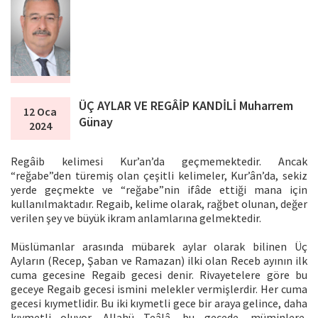
ÜÇ AYLAR VE REGÂİP KANDİLİ Muharrem
12 Oca
Günay
2024
Regâib kelimesi Kur’an’da geçmemektedir. Ancak
“reğabe”den türemiş olan çeşitli kelimeler, Kur’ân’da, sekiz
yerde geçmekte ve “reğabe”nin ifâde ettiği mana için
kullanılmaktadır. Regaib, kelime olarak, rağbet olunan, değer
verilen şey ve büyük ikram anlamlarına gelmektedir.
Müslümanlar arasında mübarek aylar olarak bilinen Üç
Ayların (Recep, Şaban ve Ramazan) ilki olan Receb ayının ilk
cuma gecesine Regaib gecesi denir. Rivayetelere göre bu
geceye Regaib gecesi ismini melekler vermişlerdir. Her cuma
gecesi kıymetlidir. Bu iki kıymetli gece bir araya gelince, daha
kıymetli oluyor. Allahü Teâlâ, bu gecede, müminlere,