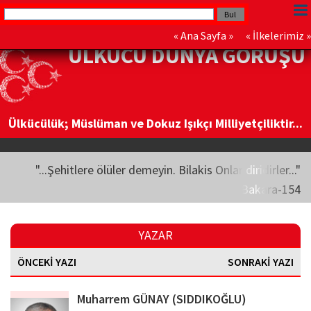
«
Ana Sayfa
» «
İlkelerimiz
»
ÜLKÜCÜ DÜNYA GÖRÜŞÜ
Ülkücülük; Müslüman ve Dokuz Işıkçı Milliyetçiliktir...
"...Şehitlere ölüler demeyin. Bilakis Onlar diridirler..."
Bakara-154
YAZAR
ÖNCEKİ YAZI
SONRAKİ YAZI
Muharrem GÜNAY (SIDDIKOĞLU)