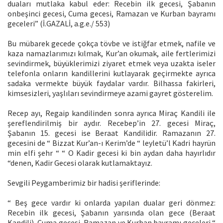
duaları mutlaka kabul eder: Recebin ilk gecesi, Şabanın
onbeşinci gecesi, Cuma gecesi, Ramazan ve Kurban bayramı
geceleri” (İ.GAZALİ, a.g.e./ 553)
Bu mübarek gecede çokça tövbe ve istiğfar etmek, nafile ve
kaza namazlarımızı kılmak, Kur’an okumak, aile fertlerimizi
sevindirmek, büyüklerimizi ziyaret etmek veya uzakta iseler
telefonla onların kandillerini kutlayarak geçirmekte ayrıca
sadaka vermekte büyük faydalar vardır. Bilhassa fakirleri,
kimsesizleri, yaşlıları sevindirmeye azami gayret gösterelim.
Recep ayı, Regaip kandilinden sonra ayrıca Miraç Kandili ile
şereflendirilmiş bir aydır. Recebep’in 27. gecesi Miraç,
Şabanın 15. gecesi ise Beraat Kandilidir. Ramazanın 27.
gecesini de “ Bizzat Kur’an-ı Kerim’de “ leyletü’l Kadri hayrün
min elfi şehr “ “ O Kadir gecesi ki bin aydan daha hayırlıdır
“denen, Kadir Gecesi olarak kutlamaktayız.
Sevgili Peygamberimiz bir hadisi şeriflerinde:
“ Beş gece vardır ki onlarda yapılan dualar geri dönmez:
Recebin ilk gecesi, Şabanın yarısında olan gece (Beraat
Kandili), Cuma gecesi, Ramazan ve Kurban bayramı geceleri “