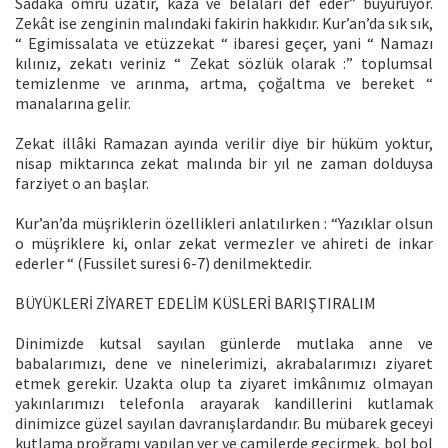
Sadaka ömrü uzatır, kaza ve belaları def eder” buyuruyor.
Zekât ise zenginin malındaki fakirin hakkıdır. Kur’an’da sık sık,
“ Egimissalata ve etüzzekat “ ibaresi geçer, yani “ Namazı
kılınız, zekatı veriniz “ Zekat sözlük olarak :” toplumsal
temizlenme ve arınma, artma, çoğaltma ve bereket “
manalarına gelir.
Zekat illâki Ramazan ayında verilir diye bir hüküm yoktur,
nisap miktarınca zekat malında bir yıl ne zaman dolduysa
farziyet o an başlar.
Kur’an’da müşriklerin özellikleri anlatılırken : “Yazıklar olsun
o müşriklere ki, onlar zekat vermezler ve ahireti de inkar
ederler “ (Fussilet suresi 6-7) denilmektedir.
BÜYÜKLERİ ZİYARET EDELİM KÜSLERİ BARIŞTIRALIM
Dinimizde kutsal sayılan günlerde mutlaka anne ve
babalarımızı, dene ve ninelerimizi, akrabalarımızı ziyaret
etmek gerekir. Uzakta olup ta ziyaret imkânımız olmayan
yakınlarımızı telefonla arayarak kandillerini kutlamak
dinimizce güzel sayılan davranışlardandır. Bu mübarek geceyi
kutlama proğramı yapılan yer ve camilerde geçirmek, bol bol