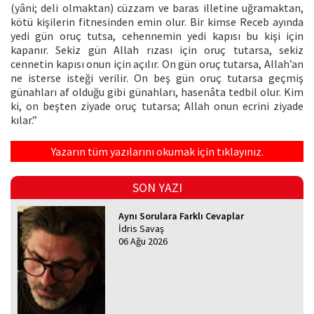
(yâni; deli olmaktan) cüzzam ve baras illetine uğramaktan,
kötü kişilerin fitnesinden emin olur. Bir kimse Receb ayında
yedi gün oruç tutsa, cehennemin yedi kapısı bu kişi için
kapanır. Sekiz gün Allah rızası için oruç tutarsa, sekiz
cennetin kapısı onun için açılır. On gün oruç tutarsa, Allah’an
ne isterse isteği verilir. On beş gün oruç tutarsa geçmiş
günahları af olduğu gibi günahları, hasenâta tedbil olur. Kim
ki, on beşten ziyade oruç tutarsa; Allah onun ecrini ziyade
kılar.”
Yazarın tüm yazılarını okumak için tıklayınız.
SON YAZI
Aynı Sorulara Farklı Cevaplar
İdris Savaş
06 Ağu 2026