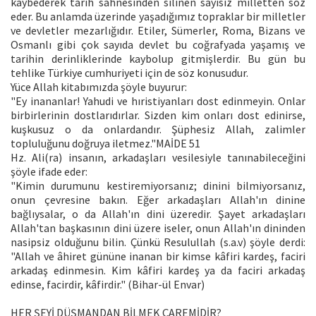
kaybederek tarih sahnesinden silinen sayısız milletten söz
eder. Bu anlamda üzerinde yaşadığımız topraklar bir milletler
ve devletler mezarlığıdır. Etiler, Sümerler, Roma, Bizans ve
Osmanlı gibi çok sayıda devlet bu coğrafyada yaşamış ve
tarihin derinliklerinde kaybolup gitmişlerdir. Bu gün bu
tehlike Türkiye cumhuriyeti için de söz konusudur.
Yüce Allah kitabımızda şöyle buyurur:
"Ey inananlar! Yahudi ve hıristiyanları dost edinmeyin. Onlar
birbirlerinin dostlarıdırlar. Sizden kim onları dost edinirse,
kuşkusuz o da onlardandır. Şüphesiz Allah, zalimler
topluluğunu doğruya iletmez."MAİDE 51
Hz. Ali(ra) insanın, arkadaşları vesilesiyle tanınabileceğini
şöyle ifade eder:
"Kimin durumunu kestiremiyorsanız; dinini bilmiyorsanız,
onun çevresine bakın. Eğer arkadaşları Allah'ın dinine
bağlıysalar, o da Allah'ın dini üzeredir. Şayet arkadaşları
Allah'tan başkasının dini üzere iseler, onun Allah'ın dininden
nasipsiz olduğunu bilin. Çünkü Resulullah (s.a.v) şöyle derdi:
"Allah ve âhiret gününe inanan bir kimse kâfiri kardeş, faciri
arkadaş edinmesin. Kim kâfiri kardeş ya da faciri arkadaş
edinse, facirdir, kâfirdir." (Bihar-ül Envar)
HER ŞEYİ DÜŞMANDAN BİLMEK ÇAREMİDİR?