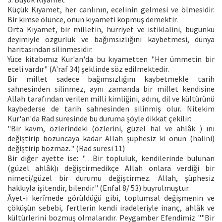
Küçük Kıyamet, her canlının, ecelinin gelmesi ve ölmesidir.
Bir kimse ölünce, onun kıyameti kopmuş demektir.
Orta Kıyamet, bir milletin, hürriyet ve istiklalini, bugünkü
deyimiyle özgürlük ve bağımsızlığını kaybetmesi, dünya
haritasından silinmesidir.
Yüce kitabımız Kur'an'da bu kıyametten "Her ümmetin bir
eceli vardır" (A'raf 34) şeklinde söz edilmektedir.
Bir millet sadece bağımsızlığını kaybetmekle tarih
sahnesinden silinmez, aynı zamanda bir millet kendisine
Allah tarafından verilen milli kimliğini, adını, dil ve kültürünü
kaybederse de tarih sahnesinden silinmiş olur. Nitekim
Kur'an'da Rad suresinde bu duruma şöyle dikkat çekilir:
"Bir kavm, özlerindeki (özlerini, güzel hal ve ahlâk ) ını
değiştirip bozuncaya kadar Allah şüphesiz ki onun (halini)
değiştirip bozmaz.." (Rad suresi 11)
Bir diğer ayette ise: "…Bir topluluk, kendilerinde bulunan
(güzel ahlâk)ı değiştirmedikçe Allah onlara verdiği bir
nimeti/güzel bir durumu değiştirmez. Allah, şüphesiz
hakkıyla işitendir, bilendir" (Enfal 8/ 53) buyrulmuştur.
Âyet-i kerîmede görüldüğü gibi, toplumsal değişmenin ve
çöküşün sebebi, fertlerin kendi iradeleriyle inanç, ahlâk ve
kültürlerini bozmuş olmalarıdır. Peygamber Efendimiz ""Bir