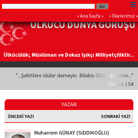
«
Ana Sayfa
» «
İlkelerimiz
»
ÜLKÜCÜ DÜNYA GÖRÜŞÜ
Ülkücülük; Müslüman ve Dokuz Işıkçı Milliyetçiliktir...
"...Şehitlere ölüler demeyin. Bilakis Onlar diridirler..."
Bakara-154
YAZAR
ÖNCEKİ YAZI
SONRAKİ YAZI
Muharrem GÜNAY (SIDDIKOĞLU)