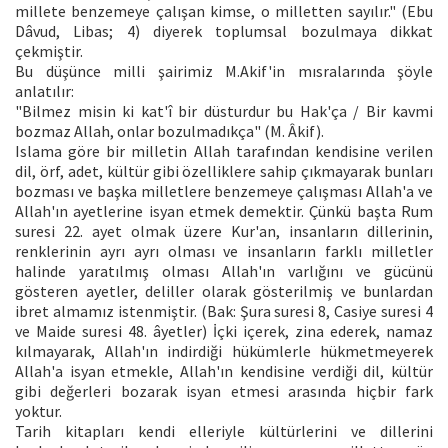
millete benzemeye çalışan kimse, o milletten sayılır." (Ebu
Dâvud, Libas; 4) diyerek toplumsal bozulmaya dikkat
çekmiştir.
Bu düşünce milli şairimiz M.Akif'in mısralarında şöyle
anlatılır:
"Bilmez misin ki kat'î bir düsturdur bu Hak'ça / Bir kavmi
bozmaz Allah, onlar bozulmadıkça" (M. Âkif).
Islama göre bir milletin Allah tarafından kendisine verilen
dil, örf, adet, kültür gibi özelliklere sahip çıkmayarak bunları
bozması ve başka milletlere benzemeye çalışması Allah'a ve
Allah'ın ayetlerine isyan etmek demektir. Çünkü başta Rum
suresi 22. ayet olmak üzere Kur'an, insanların dillerinin,
renklerinin ayrı ayrı olması ve insanların farklı milletler
halinde yaratılmış olması Allah'ın varlığını ve gücünü
gösteren ayetler, deliller olarak gösterilmiş ve bunlardan
ibret almamız istenmiştir. (Bak: Şura suresi 8, Casiye suresi 4
ve Maide suresi 48. âyetler) İçki içerek, zina ederek, namaz
kılmayarak, Allah'ın indirdiği hükümlerle hükmetmeyerek
Allah'a isyan etmekle, Allah'ın kendisine verdiği dil, kültür
gibi değerleri bozarak isyan etmesi arasında hiçbir fark
yoktur.
Tarih kitapları kendi elleriyle kültürlerini ve dillerini