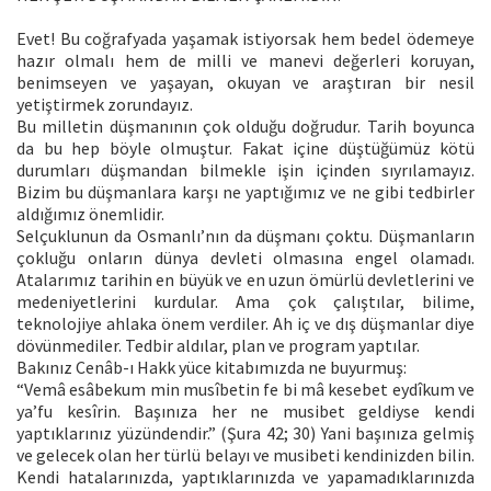
Evet! Bu coğrafyada yaşamak istiyorsak hem bedel ödemeye
hazır olmalı hem de milli ve manevi değerleri koruyan,
benimseyen ve yaşayan, okuyan ve araştıran bir nesil
yetiştirmek zorundayız.
Bu milletin düşmanının çok olduğu doğrudur. Tarih boyunca
da bu hep böyle olmuştur. Fakat içine düştüğümüz kötü
durumları düşmandan bilmekle işin içinden sıyrılamayız.
Bizim bu düşmanlara karşı ne yaptığımız ve ne gibi tedbirler
aldığımız önemlidir.
Selçuklunun da Osmanlı’nın da düşmanı çoktu. Düşmanların
çokluğu onların dünya devleti olmasına engel olamadı.
Atalarımız tarihin en büyük ve en uzun ömürlü devletlerini ve
medeniyetlerini kurdular. Ama çok çalıştılar, bilime,
teknolojiye ahlaka önem verdiler. Ah iç ve dış düşmanlar diye
dövünmediler. Tedbir aldılar, plan ve program yaptılar.
Bakınız Cenâb-ı Hakk yüce kitabımızda ne buyurmuş:
“Vemâ esâbekum min musîbetin fe bi mâ kesebet eydîkum ve
ya’fu kesîrin. Başınıza her ne musibet geldiyse kendi
yaptıklarınız yüzündendir.” (Şura 42; 30) Yani başınıza gelmiş
ve gelecek olan her türlü belayı ve musibeti kendinizden bilin.
Kendi hatalarınızda, yaptıklarınızda ve yapamadıklarınızda