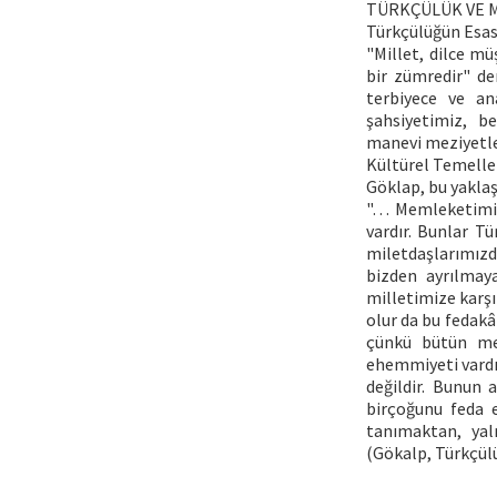
TÜRKÇÜLÜK VE Mİ
Türkçülüğün Esasl
"Millet, dilce m
bir zümredir" de
terbiyece ve an
şahsiyetimiz, b
manevi meziyetler
Kültürel Temeller
Göklap, bu yaklaş
"… Memleketimizd
vardır. Bunlar T
miletdaşlarımızd
bizden ayrılmaya
milletimize karşı
olur da bu fedakâr
çünkü bütün mez
ehemmiyeti vardır
değildir. Bunun 
birçoğunu feda e
tanımaktan, yal
(Gökalp, Türkçülü