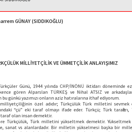
arrem GÜNAY (SIDDIKOĞLU)
KÇÜLÜK MİLLİYETÇİLİK VE ÜMMETÇİLİK ANLAYIŞIMIZ
ürkçüler Günü, 1944 yılında CHP/İNÖNÜ iktidarı döneminde ez
şkence gören Alparslan TÜRKEŞ ve Nihal ATSIZ ve arkadaşla
bu günkü yazımızı onların aziz hatıralarına ithaf ediyorum.
milliyetçiliğinin özel adıdır; Türkçülük Türk milletini sevmek
ndaki “çü” eki taraf olmayı ifade eder. Türkçü; Türk taraftarı,
taraf olan insan demektir.
re Türkçülük, Türk milletini yükseltmek demektir. Yükseltmek 
e, sanat vs alanlardadır. Bir milletin yükselmesi başka bir mill