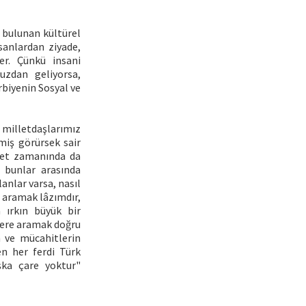
 bulunan kültürel
sanlardan ziyade,
er. Çünkü insani
uzdan geliyorsa,
rbiyenin Sosyal ve
 milletdaşlarımız
miş görürsek sair
âket zamanında da
, bunlar arasında
anlar varsa, nasıl
re aramak lâzımdır,
 ırkın büyük bir
ecere aramak doğru
n ve mücahitlerin
en her ferdi Türk
şka çare yoktur"