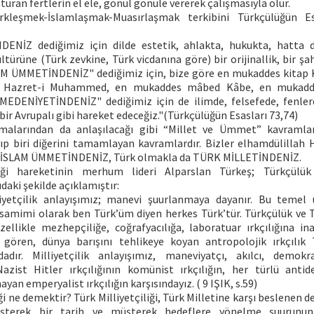
şturan fertlerin el ele, gönül gönüle vererek çalışmasıyla olur.
kleşmek-İslamlaşmak-Muasırlaşmak terkibini Türkçülüğün Es
ENİZ dediğimiz için dilde estetik, ahlakta, hukukta, hatta d
ltürüne (Türk zevkine, Türk vicdanına göre) bir orijinallik, bir ş
LÂM ÜMMETİNDENİZ" dediğimiz için, bize göre en mukaddes kitap 
 Hazret-i Muhammed, en mukaddes mâbed Kâbe, en mukadde
 MEDENİYETİNDENİZ" dediğimiz için de ilimde, felsefede, fenle
ir Avrupalı gibi hareket edeceğiz."(Türkçülüğün Esasları 73,74)
malarından da anlaşılacağı gibi “Millet ve Ümmet” kavramları
p biri diğerini tamamlayan kavramlardır. Bizler elhamdülilla
İSLAM ÜMMETİNDENİZ, Türk olmakla da TÜRK MİLLETİNDENİZ.
liği hareketinin merhum lideri Alparslan Türkeş; Türkçülük 
daki şekilde açıklamıştır:
liyetçilik anlayışımız; manevi şuurlanmaya dayanır. Bu temel 
 samimi olarak ben Türk’üm diyen herkes Türk’tür. Türkçülük ve T
zellikle mezhepçiliğe, coğrafyacılığa, laboratuar ırkçılığına i
 gören, dünya barışını tehlikeye koyan antropolojik ırkçılık T
dadır. Milliyetçilik anlayışımız, maneviyatçı, akılcı, demokr
. Nazist Hitler ırkçılığının komünist ırkçılığın, her türlü anti
an emperyalist ırkçılığın karşısındayız. ( 9 IŞIK, s.59)
ği ne demektir? Türk Milliyetçiliği, Türk Milletine karşı beslenen de
şterek bir tarih ve müşterek hedeflere yönelme şuurunun i