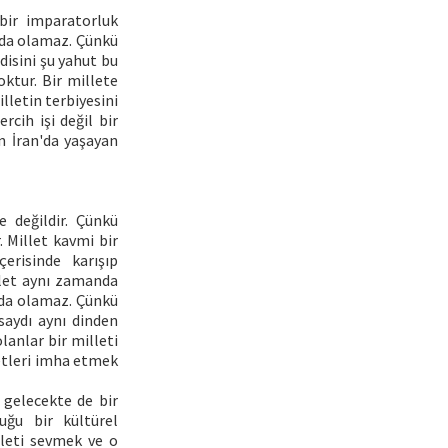
 bir imparatorluk
amda olamaz. Çünkü
ndisini şu yahut bu
ktur. Bir millete
lletin terbiyesini
rcih işi değil bir
n İran'da yaşayan
e değildir. Çünkü
 Millet kavmi bir
erisinde karışıp
llet aynı zamanda
 da olamaz. Çünkü
saydı aynı dinden
lanlar bir milleti
letleri imha etmek
 gelecekte de bir
uğu bir kültürel
lleti sevmek ve o