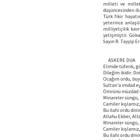
milleti ve mill
düşüncesinden iba
Türk fikir hayat
yeterince anlaşı
milliyetçilik kav
yetişmiştir. Gök
Sayın R. Tayyip Er
ASKERE DUA
Elimde tüfenk, 
Dileğim ikidir: Din
Ocağım ordu, bü
Sultan'a imdad ey
Ömrünü müzdad e
Minareler süngü,
Camiler kışlamız
Bu ilahi ordu dini
Allahu Ekber, All
Minareler süngü,
Camiler kışlamız
Bu ilahi ordu dini