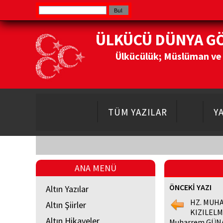
ÜLKÜCÜ DÜNYA G
Ülkücülük; Müslüman ve Do
TÜM YAZILAR
Y
ANA MENÜ
ÖNCEKİ YAZI
Altın Yazılar
HZ. MUHA
Altın Şiirler
KIZILELM
Altın Hikayeler
Muharrem GÜN