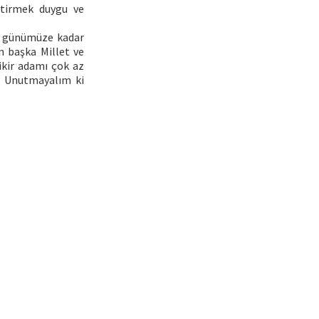
ştirmek duygu ve
ki günümüze kadar
n başka Millet ve
fikir adamı çok az
r. Unutmayalım ki