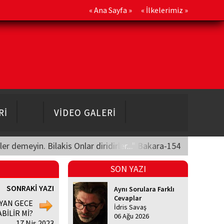
«
Ana Sayfa
» «
İlkelerimiz
»
Rİ
VİDEO GALERİ
üler demeyin. Bilakis Onlar diridirler..." Bakara-154
SON YAZI
SONRAKİ YAZI
Aynı Sorulara Farklı
Cevaplar
YAN GECE
İdris Savaş
BİLİR Mİ?
06 Ağu 2026
17 Nis 2023