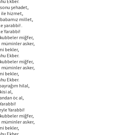
ahu Ekber.
 sonu şehadet,
 ile hizmet,
 babamız millet,
 yarabbi! .
le Yarabbi!
 kubbeler miğfer,
, müminler asker,
mi bekler,
ahu Ekber.
 kubbeler miğfer,
, müminler asker,
mi bekler,
ahu Ekber.
bayrağım hilal,
kisi al,
andan öc al,
Yarabbi!
yle Yarabbi!
 kubbeler miğfer,
, müminler asker,
mi bekler,
ahu Ekber.