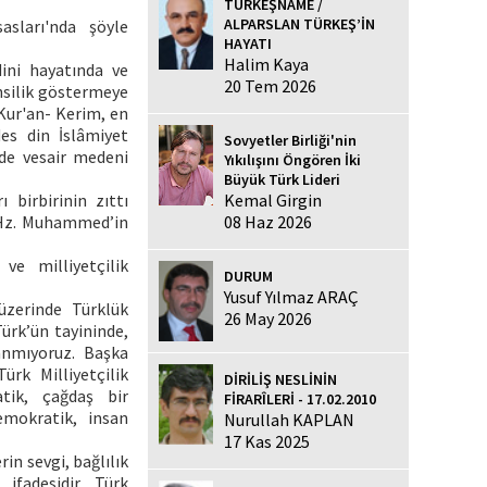
TÜRKEŞNAME /
ALPARSLAN TÜRKEŞ’İN
asları'nda şöyle
HAYATI
Halim Kaya
ini hayatında ve
20 Tem 2026
ahsilik göstermeye
Kur'an- Kerim, en
s din İslâmiyet
Sovyetler Birliği'nin
rde vesair medeni
Yıkılışını Öngören İki
Büyük Türk Lideri
Kemal Girgin
 birbirinin zıttı
08 Haz 2026
h Hz. Muhammed’in
ve milliyetçilik
DURUM
Yusuf Yılmaz ARAÇ
üzerinde Türklük
26 May 2026
ürk’ün tayininde,
nanmıyoruz. Başka
ürk Milliyetçilik
DİRİLİŞ NESLİNİN
atik, çağdaş bir
FİRARÎLERİ - 17.02.2010
demokratik, insan
Nurullah KAPLAN
17 Kas 2025
rin sevgi, bağlılık
fadesidir. Türk