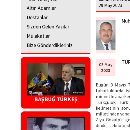
29 May 2023
Altın Adamlar
Destanlar
Muh
Sizden Gelen Yazılar
Mülakatlar
Bize Gönderdikleriniz
TÜR
03 May
2023
Bugün 3 Mayıs T
tabutluklarda i
minnetle anarken 
BAŞBUĞ TÜRKEŞ
Türkçülük, Türk 
kelimesinin sonu
milletinden yana 
Ziya Gökalp'e gö
dinde, teknolojid