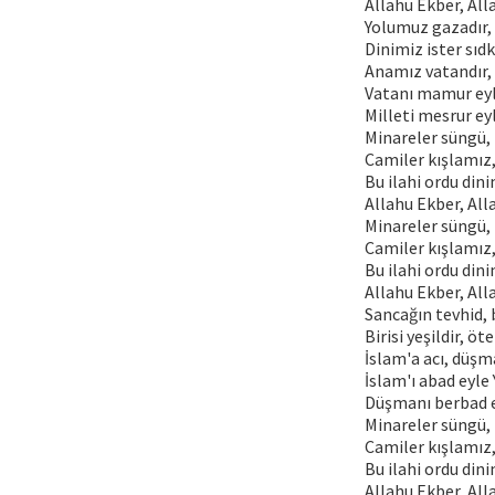
Allahu Ekber, All
Yolumuz gazadır,
Dinimiz ister sıdk
Anamız vatandır,
Vatanı mamur eyle
Milleti mesrur ey
Minareler süngü,
Camiler kışlamız
Bu ilahi ordu dini
Allahu Ekber, All
Minareler süngü,
Camiler kışlamız
Bu ilahi ordu dini
Allahu Ekber, All
Sancağın tevhid, 
Birisi yeşildir, öte
İslam'a acı, düşm
İslam'ı abad eyle 
Düşmanı berbad e
Minareler süngü,
Camiler kışlamız
Bu ilahi ordu dini
Allahu Ekber, All