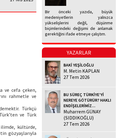
Bir önceki yazıda, büyük
medeniyetlerin yalnızca
yükselişlerini değil, düşünme
biçimlerindeki değişimi de anlamak
gerektiğini ifade etmeye çalıştım.
YAZARLAR
BAKİ YEŞİLOĞLU
M. Metin KAPLAN
27 Tem 2026
a ve cefa çeken,
BU SÜREÇ TÜRKİYE’Yİ
rını rahmetle ve
NEREYE GÖTÜRÜR? HAKLI
ENDİŞELERİMİZ...
 demektir. Türkçü
Muharrem GÜNAY
 Türk’ten ve Türk
(SIDDIKOĞLU)
27 Tem 2026
ilimde, kültürde,
etin gözyaşlarıyla