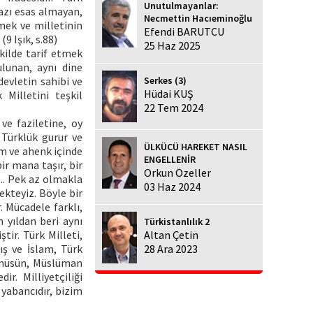
Unutulmayanlar:
arazı esas almayan,
Necmettin Hacıeminoğlu
vmek ve milletinin
Efendi BARUTCU
9 Işık, s.88)
25 Haz 2025
kilde tarif etmek
lunan, aynı dine
Serkes (3)
evletin sahibi ve
Hüdai KUŞ
 Milletini teşkil
22 Tem 2024
ve faziletine, oy
 Türklük gurur ve
ÜLKÜCÜ HAREKET NASIL
am ve ahenk içinde
ENGELLENİR
ir mana taşır, bir
Orkun Özeller
... Pek az olmakla
03 Haz 2024
ekteyiz. Böyle bir
r. Mücadele farklı,
 yıldan beri aynı
Türkistanlılık 2
ir. Türk Milleti,
Altan Çetin
ş ve İslam, Türk
28 Ara 2023
k müsün, Müslüman
ir. Milliyetçiliği
 yabancıdır, bizim