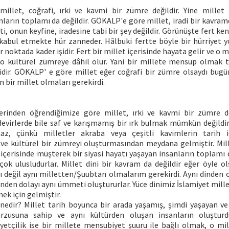
llet, coğrafi, ırki ve kavmi bir zümre değildir. Yine millet
nların toplamı da değildir. GÖKALP'e göre millet, iradi bir kavr
ti, onun keyfine, iradesine tabi bir şey değildir. Görünüşte fert ke
abul etmekte hür zanneder. Hâlbuki fertte böyle bir hürriyet yo
noktada kader işidir. Fert bir millet içerisinde hayata gelir ve o mi
 o kültürel zümreye dâhil olur. Yani bir millete mensup olmak te
idir. GÖKALP' e göre millet eğer coğrafi bir zümre olsaydı bugü
n bir millet olmaları gerekirdi.
erinden öğrendiğimize göre millet, ırki ve kavmi bir zümre d
devirlerde bile saf ve karışmamış bir ırk bulmak mümkün değildir.
, çünkü milletler akraba veya çeşitli kavimlerin tarih iç
e kültürel bir zümreyi oluşturmasından meydana gelmiştir. Mi
 içerisinde müşterek bir siyasi hayatı yaşayan insanların toplamı
çok ulusludurlar. Millet dini bir kavram da değildir eğer öyle ol
rı değil aynı milletten/Şuubtan olmalarım gerekirdi. Aynı dinden o
ğinden dolayı aynı ümmeti oluştururlar. Yüce dinimiz İslamiyet mil
mek için gelmiştir.
edir? Millet tarih boyunca bir arada yaşamış, şimdi yaşayan ve
zusuna sahip ve aynı kültürden oluşan insanların oluşturd
liyetçilik ise bir millete mensubiyet şuuru ile bağlı olmak, o mi