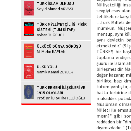
TÜRK İSLAM ÜLKÜSÜ
Milliyetçiliği ins
Seyid Ahmed ARVASÎ
sevgiyi esas alan
tehlikelere karşı 
…Türk Milleti de
TÜRK MÝLLİYETÇİLİİĞİ FİKİR
mümkün. Müştere
SİSTEMİ (TÜM KİTAP)
mensup, aynı kül
Ayhan TUĞCUGİL
aynı devletin ba
etmektedir.” (9 Iş
ÜLKÜCÜ DÜNYA GÖRÜŞÜ
TÜRKEŞ bir başka
M. Metin KAPLAN
toplama endişesi
şuuru ile İslam a
ÜLKÜ YOLU
birleşmesidir. Ma
Namık Kemal ZEYBEK
değer kazanır, mi
birlikte, bazı ki
tutum yanlıştır, a
TÜRK-ERMENİ İLİŞKİLERİ VE
hatta birbirine 
1915 OLAYLARI
Prof. Dr. İBRAHİM TELLİOĞLU
mukaddes potada 
Müslüman olmakl
Milleti ile emsa
mısın?" gibi soru
reddeden bir "din
dışımızdadır..." (