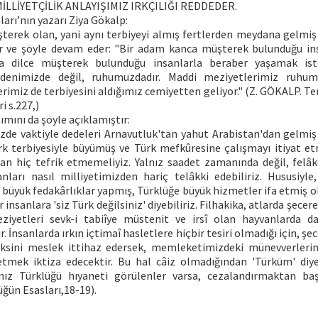
LLİYETÇİLİK ANLAYIŞIMIZ IRKÇILIĞI REDDEDER.
arı’nın yazarı Ziya Gökalp:
üşterek olan, yani aynı terbiyeyi almış fertlerden meydana gelmiş
r ve şöyle devam eder: "Bir adam kanca müşterek bulunduğu in
a dilce müşterek bulunduğu insanlarla beraber yaşamak ist
edenimizde değil, ruhumuzdadır. Maddi meziyetlerimiz ruhum
imiz de terbiyesini aldığımız cemiyetten geliyor." (Z. GÖKALP. Te
i s.227,)
ımını da şöyle açıklamıştır:
e vaktiyle dedeleri Arnavutluk'tan yahut Arabistan'dan gelmiş
ürk terbiyesiyle büyümüş ve Türk mefkûresine çalışmayı itiyat et
an hiç tefrik etmemeliyiz. Yalnız saadet zamanında değil, fel
nları nasıl milliyetimizden hariç telâkki edebiliriz. Hususiyle
 büyük fedakârlıklar yapmış, Türklüğe büyük hizmetler ifa etmiş ol
 insanlara 'siz Türk değilsiniz' diyebiliriz. Filhakika, atlarda şece
iyetleri sevk-i tabiîye müstenit ve irsî olan hayvanlarda da
. İnsanlarda ırkın içtimaî hasletlere hiçbir tesiri olmadığı için, ş
aksini meslek ittihaz edersek, memleketimizdeki münevverleri
tmek iktiza edecektir. Bu hal câiz olmadığından 'Türküm' diy
nız Türklüğü hıyaneti görülenler varsa, cezalandırmaktan ba
ğün Esasları,18-19).