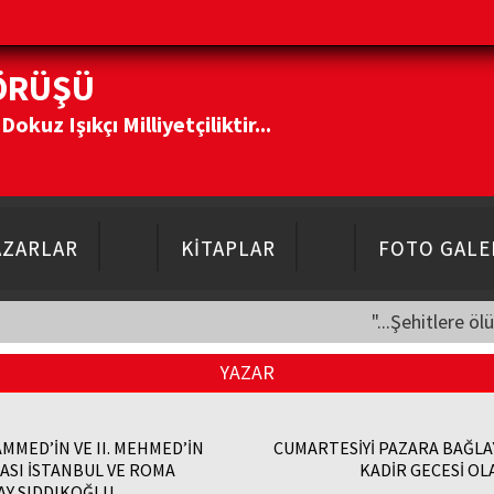
ÖRÜŞÜ
kuz Işıkçı Milliyetçiliktir...
AZARLAR
KİTAPLAR
FOTO GALE
"...Şehitlere öl
YAZAR
MMED’İN VE II. MEHMED’İN
CUMARTESİYİ PAZARA BAĞLA
ASI İSTANBUL VE ROMA
KADİR GECESİ OLA
AY SIDDIKOĞLU