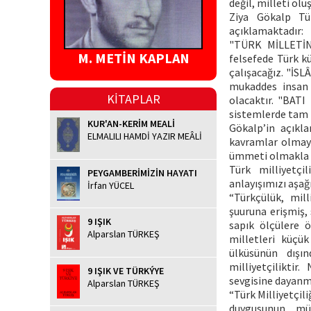
değil, milleti olu
Ziya Gökalp Tür
açıklamaktadır:
"TÜRK MİLLETİND
M. METİN KAPLAN
felsefede Türk kü
çalışacağız. "İS
mukaddes insan
KİTAPLAR
olacaktır. "BATI
sistemlerde tam b
KUR'AN-KERİM MEALİ
Gökalp’in açıkla
ELMALILI HAMDİ YAZIR MEÂLİ
kavramlar olmayı
ümmeti olmakla 
Türk milliyetçi
PEYGAMBERİMİZİN HAYATI
anlayışımızı aşağı
İrfan YÜCEL
“Türkçülük, mil
şuuruna erişmiş,
9 IŞIK
sapık ölçülere ö
Alparslan TÜRKEŞ
milletleri küçük
ülküsünün dışın
milliyetçiliktir
9 IŞIK VE TÜRKÝYE
sevgisine dayanmay
Alparslan TÜRKEŞ
“Türk Milliyetçili
duygusunun, mü