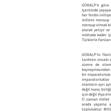
GÖKALP'e göre mi
içerisinde yaşaya
her ferdin milliye
millete mensup k
mensup olmak bir 
alarak yetişir ve
noktada kader iş
Türklerle Farsları
GÖKALP'in fikirl
tarihten önceki 
zümre de olamaz
kaynaşmasından v
bir imparatorluk
imparatorluklar 
olanların ayrı ay
değil inanç birli
için değil ihya et
O zaman millet n
arada yaşama ar
topluluktur. Mil