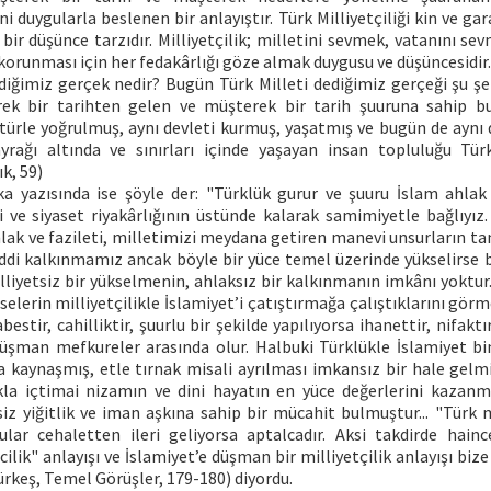
ani duygularla beslenen bir anlayıştır. Türk Milliyetçiliği kin ve g
 bir düşünce tarzıdır. Milliyetçilik; milletini sevmek, vatanını se
korunması için her fedakârlığı göze almak duygusu ve düşüncesidir. (
diğimiz gerçek nedir? Bugün Türk Milleti dediğimiz gerçeği şu şe
k bir tarihten gelen ve müşterek bir tarih şuuruna sahip bu
türle yoğrulmuş, aynı devleti kurmuş, yaşatmış ve bugün de aynı d
yrağı altında ve sınırları içinde yaşayan insan topluluğu Türk
ık, 59)
 yazısında ise şöyle der: "Türklük gurur ve şuuru İslam ahlak 
 ve siyaset riyakârlığının üstünde kalarak samimiyetle bağlıyız.
hlak ve fazileti, milletimizi meydana getiren manevi unsurların t
ddi kalkınmamız ancak böyle bir yüce temel üzerinde yükselirse b
lliyetsiz bir yükselmenin, ahlaksız bir kalkınmanın imkânı yoktur
mselerin milliyetçilikle İslamiyet’i çatıştırmağa çalıştıklarını görm
bestir, cahilliktir, şuurlu bir şekilde yapılıyorsa ihanettir, nifaktı
düşman mefkureler arasında olur. Halbuki Türklükle İslamiyet bin
kaynaşmış, etle tırnak misali ayrılması imkansız bir hale gelmişt
a içtimai nizamın ve dini hayatın en yüce değerlerini kazanmı
lsiz yiğitlik ve iman aşkına sahip bir mücahit bulmuştur... "Tür
lar cehaletten ileri geliyorsa aptalcadır. Aksi takdirde hainced
cilik" anlayışı ve İslamiyet’e düşman bir milliyetçilik anlayışı bize
Türkeş, Temel Görüşler, 179-180) diyordu.