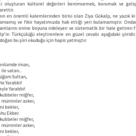
eti oluşturan kültürel değerleri benimsemek, korumak ve geli
rettir.
ının en önemli kalemlerinden birisi olan Ziya Gökalp, ne yazık 
lamamış ve fikir hayatımızda hak ettiği yeri bulamamıştır. Onda
ramlarını enine boyuna irdeleyen ve sistematik bir hale getiren 
alp’in Türkçülüğü eleştirenlere en güzel cevabı aşağıdaki şiiridi
doğan bu şiiri okuduğu için hapis yatmıştır.
gönlümde iman,
 ile vatan...
yüğüm Sultan,
le Yarabbi!
yle Yarabbi!
 kubbeler miğfer,
, müminler asker,
mi bekler,
ahu Ekber.
 kubbeler miğfer,
, müminler asker,
mi bekler,