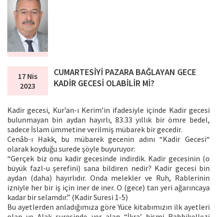
CUMARTESİYİ PAZARA BAĞLAYAN GECE
17 Nis
KADİR GECESİ OLABİLİR Mİ?
2023
Kadir gecesi, Kur’an-ı Kerim’in ifadesiyle içinde Kadir gecesi
bulunmayan bin aydan hayırlı, 83.33 yıllık bir ömre bedel,
sadece İslam ümmetine verilmiş mübarek bir gecedir.
Cenâb-ı Hakk, bu mübarek gecenin adını “Kadir Gecesi“
olarak koyduğu surede şöyle buyuruyor:
“Gerçek biz onu kadir gecesinde indirdik. Kadir gecesinin (o
büyük fazl-u şerefini) sana bildiren nedir? Kadir gecesi bin
aydan (daha) hayırlıdır. Onda melekler ve Ruh, Rablerinin
izniyle her bir iş için iner de iner. O (gece) tan yeri ağarıncaya
kadar bir selamdır.” (Kadir Suresi 1-5)
Bu ayetlerden anladığımıza göre Yüce kitabımızın ilk ayetleri
olan ve Alak suresinde yer alan “İkra’ bismi Rabbikellezi