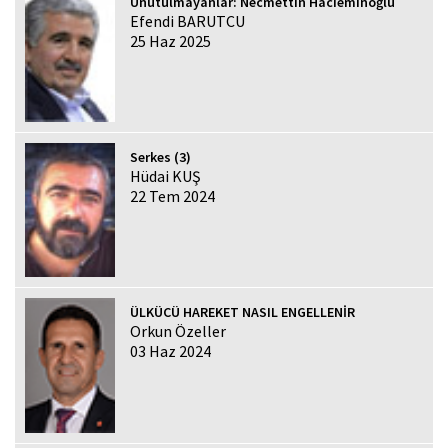
Unutulmayanlar: Necmettin Hacıeminoğlu
Efendi BARUTCU
25 Haz 2025
Serkes (3)
Hüdai KUŞ
22 Tem 2024
ÜLKÜCÜ HAREKET NASIL ENGELLENİR
Orkun Özeller
03 Haz 2024