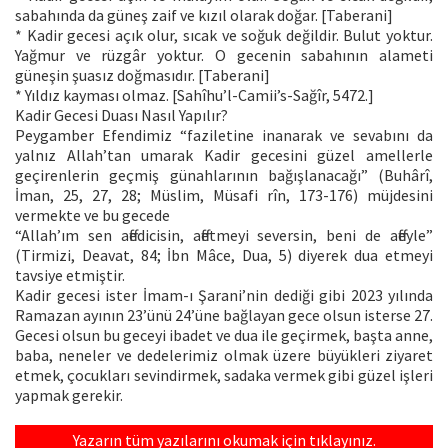
sabahında da güneş zaif ve kızıl olarak doğar. [Taberani]
* Kadir gecesi açık olur, sıcak ve soğuk değildir. Bulut yoktur.
Yağmur ve rüzgâr yoktur. O gecenin sabahının alameti
güneşin şuasız doğmasıdır. [Taberani]
* Yıldız kayması olmaz. [Sahîhu’l-Camii’s-Sağîr, 5472.]
Kadir Gecesi Duası Nasıl Yapılır?
Peygamber Efendimiz “faziletine inanarak ve sevabını da
yalnız Allah’tan umarak Kadir gecesini güzel amellerle
geçirenlerin geçmiş günahlarının bağışlanacağı” (Buhârî,
İman, 25, 27, 28; Müslim, Müsafi rîn, 173-176) müjdesini
vermekte ve bu gecede
“Allah’ım sen affedicisin, affetmeyi seversin, beni de affeyle”
(Tirmizi, Deavat, 84; İbn Mâce, Dua, 5) diyerek dua etmeyi
tavsiye etmiştir.
Kadir gecesi ister İmam-ı Şarani’nin dediği gibi 2023 yılında
Ramazan ayının 23’ünü 24’üne bağlayan gece olsun isterse 27.
Gecesi olsun bu geceyi ibadet ve dua ile geçirmek, başta anne,
baba, neneler ve dedelerimiz olmak üzere büyükleri ziyaret
etmek, çocukları sevindirmek, sadaka vermek gibi güzel işleri
yapmak gerekir.
Yazarın tüm yazılarını okumak için tıklayınız.