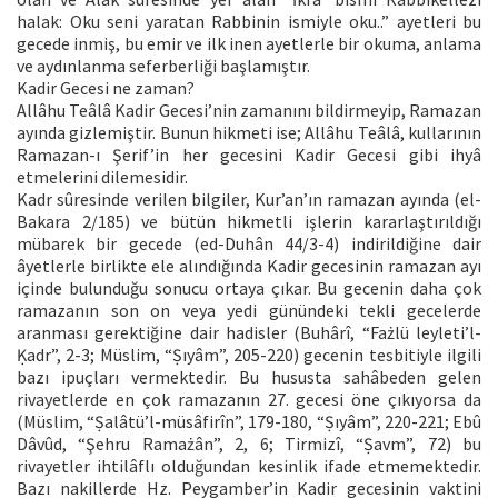
halak: Oku seni yaratan Rabbinin ismiyle oku..” ayetleri bu
gecede inmiş, bu emir ve ilk inen ayetlerle bir okuma, anlama
ve aydınlanma seferberliği başlamıştır.
Kadir Gecesi ne zaman?
Allâhu Teâlâ Kadir Gecesi’nin zamanını bildirmeyip, Ramazan
ayında gizlemiştir. Bunun hikmeti ise; Allâhu Teâlâ, kullarının
Ramazan-ı Şerif’in her gecesini Kadir Gecesi gibi ihyâ
etmelerini dilemesidir.
Kadr sûresinde verilen bilgiler, Kur’an’ın ramazan ayında (el-
Bakara 2/185) ve bütün hikmetli işlerin kararlaştırıldığı
mübarek bir gecede (ed-Duhân 44/3-4) indirildiğine dair
âyetlerle birlikte ele alındığında Kadir gecesinin ramazan ayı
içinde bulunduğu sonucu ortaya çıkar. Bu gecenin daha çok
ramazanın son on veya yedi günündeki tekli gecelerde
aranması gerektiğine dair hadisler (Buhârî, “Fażlü leyleti’l-
Ḳadr”, 2-3; Müslim, “Ṣıyâm”, 205-220) gecenin tesbitiyle ilgili
bazı ipuçları vermektedir. Bu hususta sahâbeden gelen
rivayetlerde en çok ramazanın 27. gecesi öne çıkıyorsa da
(Müslim, “Ṣalâtü’l-müsâfirîn”, 179-180, “Ṣıyâm”, 220-221; Ebû
Dâvûd, “Şehru Ramażân”, 2, 6; Tirmizî, “Ṣavm”, 72) bu
rivayetler ihtilâflı olduğundan kesinlik ifade etmemektedir.
Bazı nakillerde Hz. Peygamber’in Kadir gecesinin vaktini