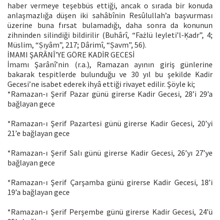
haber vermeye teşebbüs ettiği, ancak o sırada bir konuda
anlaşmazlığa düşen iki sahâbînin Resûlullah’a başvurması
üzerine buna fırsat bulamadığı, daha sonra da konunun
zihninden silindiği bildirilir (Buhârî, “Fażlü leyleti’l-Ḳadr”, 4;
Müslim, “Ṣıyâm”, 217; Dârimî, “Ṣavm”, 56).
İMAMI ŞARÂNÎ’YE GÖRE KADİR GECESİ
İmamı Şarânî’nin (r.a.), Ramazan ayının giriş günlerine
bakarak tespitlerde bulunduğu ve 30 yıl bu şekilde Kadir
Gecesi’ne isabet ederek ihyâ ettiği rivayet edilir. Şöyle ki;
*Ramazan-ı Şerif Pazar günü girerse Kadir Gecesi, 28’i 29’a
bağlayan gece
*Ramazan-ı Şerif Pazartesi günü girerse Kadir Gecesi, 20’yi
21’e bağlayan gece
*Ramazan-ı Şerif Salı günü girerse Kadir Gecesi, 26’yı 27’ye
bağlayan gece
*Ramazan-ı Şerif Çarşamba günü girerse Kadir Gecesi, 18’i
19’a bağlayan gece
*Ramazan-ı Şerif Perşembe günü girerse Kadir Gecesi, 24’ü