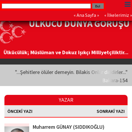
«
Ana Sayfa
» «
İlkelerimiz
»
ÜLKÜCÜ DÜNYA GÖRÜŞÜ
Ülkücülük; Müslüman ve Dokuz Işıkçı Milliyetçiliktir...
"...Şehitlere ölüler demeyin. Bilakis Onlar diridirler..."
Bakara-154
YAZAR
ÖNCEKİ YAZI
SONRAKİ YAZI
Muharrem GÜNAY (SIDDIKOĞLU)