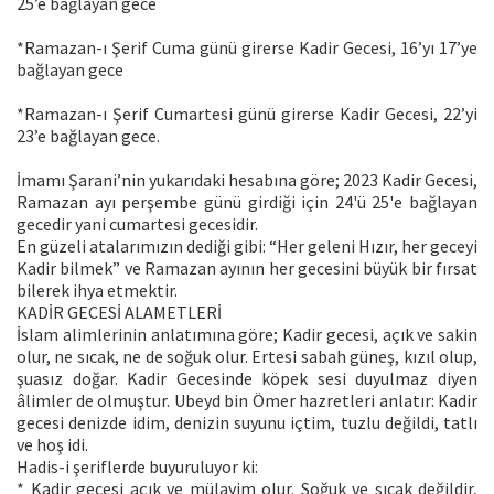
25’e bağlayan gece
*Ramazan-ı Şerif Cuma günü girerse Kadir Gecesi, 16’yı 17’ye
bağlayan gece
*Ramazan-ı Şerif Cumartesi günü girerse Kadir Gecesi, 22’yi
23’e bağlayan gece.
İmamı Şarani’nin yukarıdaki hesabına göre; 2023 Kadir Gecesi,
Ramazan ayı perşembe günü girdiği için 24'ü 25'e bağlayan
gecedir yani cumartesi gecesidir.
En güzeli atalarımızın dediği gibi: “Her geleni Hızır, her geceyi
Kadir bilmek” ve Ramazan ayının her gecesini büyük bir fırsat
bilerek ihya etmektir.
KADİR GECESİ ALAMETLERİ
İslam alimlerinin anlatımına göre; Kadir gecesi, açık ve sakin
olur, ne sıcak, ne de soğuk olur. Ertesi sabah güneş, kızıl olup,
şuasız doğar. Kadir Gecesinde köpek sesi duyulmaz diyen
âlimler de olmuştur. Ubeyd bin Ömer hazretleri anlatır: Kadir
gecesi denizde idim, denizin suyunu içtim, tuzlu değildi, tatlı
ve hoş idi.
Hadis-i şeriflerde buyuruluyor ki:
* Kadir gecesi açık ve mülayim olur. Soğuk ve sıcak değildir,