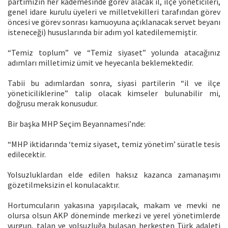
partimizin her kademesinde görev alacak il, ilçe yöneticileri,
genel idare kurulu üyeleri ve milletvekilleri tarafından görev
öncesi ve görev sonrası kamuoyuna açıklanacak servet beyanı
isteneceği) hususlarında bir adım yol katedilememiştir.
“Temiz toplum” ve “Temiz siyaset” yolunda atacağınız
adımları milletimiz ümit ve heyecanla beklemektedir.
Tabii bu adımlardan sonra, siyasi partilerin “il ve ilçe
yöneticiliklerine” talip olacak kimseler bulunabilir mi,
doğrusu merak konusudur.
Bir başka MHP Seçim Beyannamesi’nde:
“MHP iktidarında ‘temiz siyaset, temiz yönetim’ süratle tesis
edilecektir.
Yolsuzluklardan elde edilen haksız kazanca zamanaşımı
gözetilmeksizin el konulacaktır.
Hortumcuların yakasına yapışılacak, makam ve mevki ne
olursa olsun AKP döneminde merkezi ve yerel yönetimlerde
vurgun, talan ve yolsuzluğa bulaşan herkesten Türk adaleti