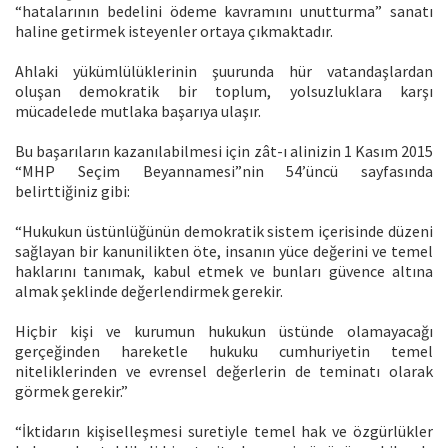
“hatalarının bedelini ödeme kavramını unutturma” sanatı
haline getirmek isteyenler ortaya çıkmaktadır.
Ahlaki yükümlülüklerinin şuurunda hür vatandaşlardan
oluşan demokratik bir toplum, yolsuzluklara karşı
mücadelede mutlaka başarıya ulaşır.
Bu başarıların kazanılabilmesi için zât-ı alinizin 1 Kasım 2015
“MHP Seçim Beyannamesi”nin 54’üncü sayfasında
belirttiğiniz gibi:
“Hukukun üstünlüğünün demokratik sistem içerisinde düzeni
sağlayan bir kanunilikten öte, insanın yüce değerini ve temel
haklarını tanımak, kabul etmek ve bunları güvence altına
almak şeklinde değerlendirmek gerekir.
Hiçbir kişi ve kurumun hukukun üstünde olamayacağı
gerçeğinden hareketle hukuku cumhuriyetin temel
niteliklerinden ve evrensel değerlerin de teminatı olarak
görmek gerekir.”
“İktidarın kişiselleşmesi suretiyle temel hak ve özgürlükler