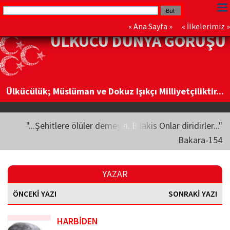
«
Ana Sayfa
» «
İlkelerimiz
»
ÜLKÜCÜ DÜNYA GÖRÜŞÜ
Ülkücülük; Müslüman ve Dokuz Işıkçı Milliyetçiliktir...
"...Şehitlere ölüler demeyin. Bilakis Onlar diridirler..."
Bakara-154
YAZAR
ÖNCEKİ YAZI
SONRAKİ YAZI
HARBİDEN