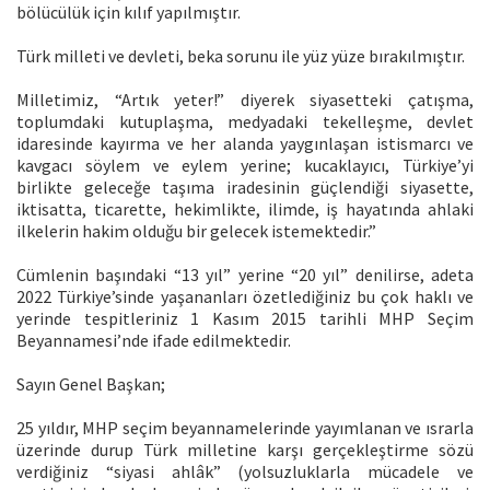
bölücülük için kılıf yapılmıştır.
Türk milleti ve devleti, beka sorunu ile yüz yüze bırakılmıştır.
Milletimiz, “Artık yeter!” diyerek siyasetteki çatışma,
toplumdaki kutuplaşma, medyadaki tekelleşme, devlet
idaresinde kayırma ve her alanda yaygınlaşan istismarcı ve
kavgacı söylem ve eylem yerine; kucaklayıcı, Türkiye’yi
birlikte geleceğe taşıma iradesinin güçlendiği siyasette,
iktisatta, ticarette, hekimlikte, ilimde, iş hayatında ahlaki
ilkelerin hakim olduğu bir gelecek istemektedir.”
Cümlenin başındaki “13 yıl” yerine “20 yıl” denilirse, adeta
2022 Türkiye’sinde yaşananları özetlediğiniz bu çok haklı ve
yerinde tespitleriniz 1 Kasım 2015 tarihli MHP Seçim
Beyannamesi’nde ifade edilmektedir.
Sayın Genel Başkan;
25 yıldır, MHP seçim beyannamelerinde yayımlanan ve ısrarla
üzerinde durup Türk milletine karşı gerçekleştirme sözü
verdiğiniz “siyasi ahlâk” (yolsuzluklarla mücadele ve