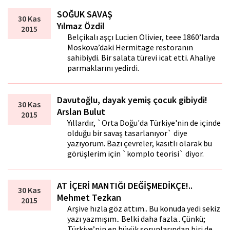
SOĞUK SAVAŞ
30 Kas
Yılmaz Özdil
2015
Belçikalı aşçı Lucien Olivier, teee 1860’larda
Moskova’daki Hermitage restoranın
sahibiydi. Bir salata türevi icat etti. Ahaliye
parmaklarını yedirdi.
Davutoğlu, dayak yemiş çocuk gibiydi!
30 Kas
Arslan Bulut
2015
Yıllardır, `Orta Doğu'da Türkiye'nin de içinde
olduğu bir savaş tasarlanıyor` diye
yazıyorum. Bazı çevreler, kasıtlı olarak bu
görüşlerim için `komplo teorisi` diyor.
AT İÇERİ MANTIĞI DEĞİŞMEDİKÇE!..
30 Kas
Mehmet Tezkan
2015
Arşive hızla göz attım.. Bu konuda yedi sekiz
yazı yazmışım.. Belki daha fazla.. Çünkü;
Türkiye’nin en büyük sorunlarından biri de