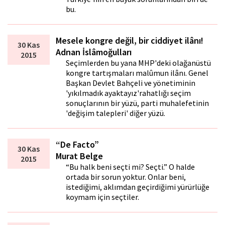
bu.
Mesele kongre değil, bir ciddiyet ilânı!
30 Kas
Adnan İslâmoğulları
2015
Seçimlerden bu yana MHP'deki olağanüstü
kongre tartışmaları malûmun ilânı. Genel
Başkan Devlet Bahçeli ve yönetiminin
'yıkılmadık ayaktayız'rahatlığı seçim
sonuçlarının bir yüzü, parti muhalefetinin
'değişim talepleri' diğer yüzü.
“De Facto”
30 Kas
Murat Belge
2015
“Bu halk beni seçti mi? Seçti.” O halde
ortada bir sorun yoktur. Onlar beni,
istediğimi, aklımdan geçirdiğimi yürürlüğe
koymam için seçtiler.