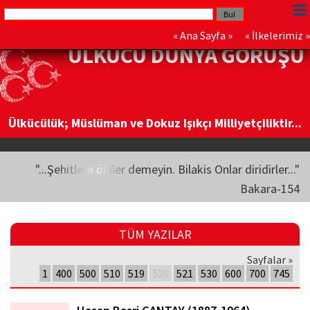
«
Ana Sayfa
» «
İlkelerimiz
»
ÜLKÜCÜ DÜNYA GÖRÜŞÜ
Ülkücülük; Müslüman ve Dokuz Işıkçı Milliyetçiliktir...
"...Şehitlere ölüler demeyin. Bilakis Onlar diridirler..."
Bakara-154
TÜM YAZILAR
Sayfalar »
1
400
500
510
519
520
521
530
600
700
745