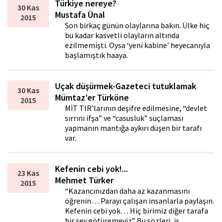
Türkiye nereye?
30 Kas
Mustafa Ünal
2015
Son birkaç günün olaylarına bakın. Ülke hiç
bu kadar kasvetli olayların altında
ezilmemişti. Oysa ‘yeni kabine' heyecanıyla
başlamıştık haftaya.
Uçak düşürmek-Gazeteci tutuklamak
30 Kas
Mümtaz’er Türköne
2015
MİT TIR'larının deşifre edilmesine, “devlet
sırrını ifşa” ve “casusluk” suçlaması
yapmanın mantığa aykırı düşen bir tarafı
var.
Kefenin cebi yok!...
23 Kas
Mehmet Türker
2015
“Kazancınızdan daha az kazanmasını
öğrenin… Parayı çalışan insanlarla paylaşın.
Kefenin cebi yok… Hiç birimiz diğer tarafa
bir şey götüremeyiz” Bu sözleri, iş