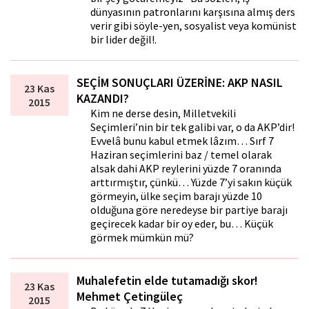
dünyasının patronlarını karşısına almış ders
verir gibi söyle-yen, sosyalist veya komünist
bir lider değil!.
SEÇİM SONUÇLARI ÜZERİNE: AKP NASIL
23 Kas
KAZANDI?
2015
Kim ne derse desin, Milletvekili
Seçimleri’nin bir tek galibi var, o da AKP’dir!
Evvelâ bunu kabul etmek lâzım… Sırf 7
Haziran seçimlerini baz / temel olarak
alsak dahi AKP reylerini yüzde 7 oranında
arttırmıştır, çünkü… Yüzde 7’yi sakın küçük
görmeyin, ülke seçim barajı yüzde 10
olduğuna göre neredeyse bir partiye barajı
geçirecek kadar bir oy eder, bu… Küçük
görmek mümkün mü?
Muhalefetin elde tutamadığı skor!
23 Kas
Mehmet Çetingüleç
2015