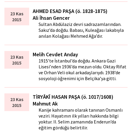
AHMED ESAD PAŞA (ö. 1828-1875)
23 Kas
Ali İhsan Gencer
2015
Sultan Abdülaziz devri sadrazamlarından.
Sakız’da doğdu. Babası, Kuleağası lakabıyla
anılan Kolağası Mehmed Ağa’dır.
Melih Cevdet Anday
23 Kas
1915’te İstanbul’da doğdu. Ankara Gazi
2015
Lisesi’nden 1936’da mezun oldu. Oktay Rifat
ve Orhan Veli okul arkadaşlarıydı. 1938’de
sosyoloji öğrenimi için Belçika’ya gitti.
TİRYÂKÎ HASAN PAŞA (ö. 1017/1608)
23 Kas
Mahmut Ak
2015
Kanije kahramanı olarak tanınan Osmanlı
veziri. Hayatının ilk yılları hakkında bilgi
yoktur. II. Selim zamanında Enderun’da
eğitim gördüğü belirtilir.