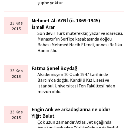
şüphe yoktur.
Mehmet Ali AYNİ (ö. 1869-1945)
23 Kas
İsmail Arar
2015
Son devir Türk mütefekkir, yazar ve idarecisi.
Manastır’ın Serfiçe kasabasında doğdu.
Babası Mehmed Necib Efendi, annesi Refika
Hanım’dır.
Fatma Şenel Boydağ
23 Kas
Akademisyen 10 Ocak 1947 tarihinde
2015
Bartın'da doğdu. Kandilli Kız Lisesi ve
İstanbul Üniversitesi Fen Fakültesi'nden
mezun oldu.
Engin Arık ve arkadaşlarına ne oldu?
23 Kas
Yiğit Bulut
2015
Çok uzun zamandır Atlas Jet uçağında
hayatını kaybeden Türkiye’nin en değerli 6