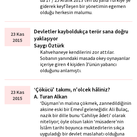
da 17 / 25 Aralık 2013'ten bu yana Türkiye'ye
giderek keyfîleşen bir yönetimin egemen
olduğu herkesin malumu.
Devletler kayboldukça terör sana doğru
23 Kas
yaklaşıyor
2015
Saygı Öztürk
Kahvehaneye kendilerini zor attılar.
Sobanın yanındaki masada okey oynayanlar
içeriye giren 4 kişiden 3’ünün yabancı
olduğunu anlamıştı.
‘Çökücü' takımı, n'olcek hâliniz?
23 Kas
A. Turan Alkan
2015
‘Düşman'ın malına çökmek, zannedildiğinin
aksine eski bir Emevî geleneğidir. Ali Bulaç,
nazik bir dille bunu ‘Cahiliye âdeti' olarak
niteliyor; öyle olsun lakin ‘müsadere'nin
İslâm tarihi boyunca muktedirlerin sıkça
uyguladığı bir devlet maslahatı olduğuna