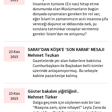
İnsanların tümüne (En nas) hitap etme
durumunda olan Müslümanların bugün
dünyada oynamaları gereken bir rol var;
eğer İslam'ın zamanımızın acılı insanına şifa
vereceği düşünce ve iddiasında isek, şu
sorulara tatminkar cevaplar vermemiz
gerekir: İslam'dan ne anlıyoruz?
SARAY’DAN KÖŞK’E ‘SON KARAR’ MESAJI
23 Kas
Mehmet Tezkan
2015
Gazetelerde yer alan haberlere bakılırsa
Cumhurbaşkanı ile Başbakan belli isimler
üzerinde anlaşamıyormuş.. Bu sebeple
kabine pazartesiye kalmış.
Göster bakalım yiğitliğini!..
23 Kas
Mehmet Türker
2015
Dalga geçmek için söylenen eski bir laftır:
“Maaşına zam, işine nihayet” Leyla Zana da