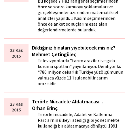
Bu köşede 7 Haziran genel seçimlerinden
önce ve sonra kamuoyu yoklamaları ve
gerçekleşmeler üzerinden matematiksel
analizler yapıldı. 1 Kasım seçimlerinden
önce de anket sonuçlarını esas alan
değerlendirmelerde bulunduk.
Diktiğiniz binaları yiyebilecek misiniz?
23 Kas
Mehmet Çetingüleç
2015
Televizyonlarda “tarım arazileri ve gıda
koruma spotları” yayınlanıyor. Deniliyor ki:
“780 milyon dekarlık Türkiye yüzölçümünün
yalnızca yüzde 11'i sulanabilir tarım
arazisidir.
Terörle Mücadele Aldatmacası...
23 Kas
Orhan Erinç
2015
Terörle mücadele, Adalet ve Kalkınma
Partisi’nin ülkeyi istediği gibi yönetmekte
kullandığı bir aldatmacaya dönüştü. 1991