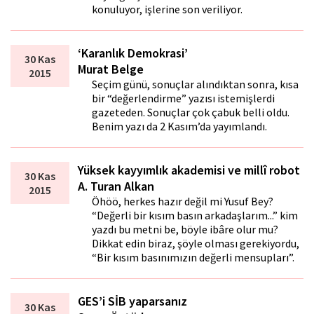
konuluyor, işlerine son veriliyor.
‘Karanlık Demokrasi’
30 Kas
Murat Belge
2015
Seçim günü, sonuçlar alındıktan sonra, kısa
bir “değerlendirme” yazısı istemişlerdi
gazeteden. Sonuçlar çok çabuk belli oldu.
Benim yazı da 2 Kasım’da yayımlandı.
Yüksek kayyımlık akademisi ve millî robot
30 Kas
A. Turan Alkan
2015
Öhöö, herkes hazır değil mi Yusuf Bey?
“Değerli bir kısım basın arkadaşlarım...” kim
yazdı bu metni be, böyle ibâre olur mu?
Dikkat edin biraz, şöyle olması gerekiyordu,
“Bir kısım basınımızın değerli mensupları”.
GES’i SİB yaparsanız
30 Kas