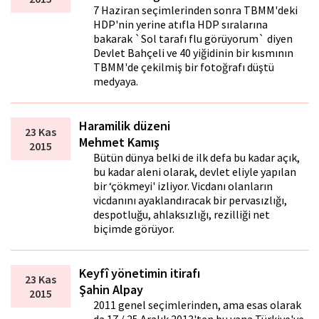
7 Haziran seçimlerinden sonra TBMM'deki
HDP'nin yerine atıfla HDP sıralarına
bakarak `Sol tarafı flu görüyorum` diyen
Devlet Bahçeli ve 40 yiğidinin bir kısmının
TBMM'de çekilmiş bir fotoğrafı düştü
medyaya.
Haramilik düzeni
23 Kas
Mehmet Kamış
2015
Bütün dünya belki de ilk defa bu kadar açık,
bu kadar aleni olarak, devlet eliyle yapılan
bir ‘çökmeyi' izliyor. Vicdanı olanların
vicdanını ayaklandıracak bir pervasızlığı,
despotluğu, ahlaksızlığı, rezilliği net
biçimde görüyor.
Keyfî yönetimin itirafı
23 Kas
Şahin Alpay
2015
2011 genel seçimlerinden, ama esas olarak