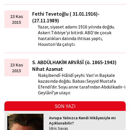
Fethi Tevetoğlu ( 31.01.1916)-
23 Kas
(27.11.1989)
2015
Yazar, siyaset adamı 1916 yılında doğdu.
Askeri Tıbbiye'yi bitirdi. ABD'de çocuk
hastalıkları dalında ihtisas yaptı,
Houston'da çalıştı.
S. ABDÜLHAKİM ARVÂSÎ (ö. 1865-1943)
23 Kas
Nihat Azamat
2015
Nakşibendî-Hâlidî şeyhi. Van’ın Başkale
kazasında doğdu. Babası Seyyid Mustafa
Efendi’dir. Soyu anne tarafından Abdülkadir-i
Geylânî’ye ulaşır.
SON YAZI
Avrupa Yalnızca Kendi Hikâyesiyle mi
Açıklanabilir?
İdris Savaş