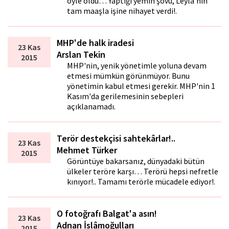
öyle oldu… Yaptığı yemin şovu, Leyla’nın
tam maaşla işine nihayet verdi!.
MHP'de halk iradesi
23 Kas
Arslan Tekin
2015
MHP'nin, yenik yönetimle yoluna devam
etmesi mümkün görünmüyor. Bunu
yönetimin kabul etmesi gerekir. MHP'nin 1
Kasım'da gerilemesinin sebepleri
açıklanamadı.
Terör destekçisi sahtekârlar!..
23 Kas
Mehmet Türker
2015
Görüntüye bakarsanız, dünyadaki bütün
ülkeler teröre karşı… Terörü hepsi nefretle
kınıyor!.. Tamamı terörle mücadele ediyor!.
O fotoğrafı Balgat'a asın!
23 Kas
Adnan İslâmoğulları
2015