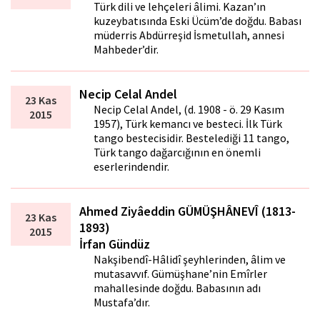
Türk dili ve lehçeleri âlimi. Kazan’ın
kuzeybatısında Eski Ücüm’de doğdu. Babası
müderris Abdürreşid İsmetullah, annesi
Mahbeder’dir.
Necip Celal Andel
23 Kas
Necip Celal Andel, (d. 1908 - ö. 29 Kasım
2015
1957), Türk kemancı ve besteci. İlk Türk
tango bestecisidir. Bestelediği 11 tango,
Türk tango dağarcığının en önemli
eserlerindendir.
Ahmed Ziyâeddin GÜMÜŞHÂNEVÎ (1813-
23 Kas
1893)
2015
İrfan Gündüz
Nakşibendî-Hâlidî şeyhlerinden, âlim ve
mutasavvıf. Gümüşhane’nin Emîrler
mahallesinde doğdu. Babasının adı
Mustafa’dır.