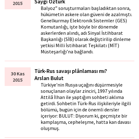
Saygı Öztürk
2015
Balyoz” soruşturmaları başladıktan sonra,
hükümetin askere olan güveni de azalmıştı.
Genelkurmay Elektronik Sistemler (GES)
Komutanlığı, işte böyle bir dönemde
askerlerden alındı, adı Sinyal İstihbarat
Başkanlığı (SİB) olarak değiştirilip dinleme
yetkisi Milli İstihbarat Teşkilatı (MİT)
Müsteşarlığı’na bağlandı.
Türk-Rus savaşı plânlaması mı?
30 Kas
Arslan Bulut
2015
Türkiye'nin Rusya uçağını düşürmesiyle
sonuçlanan olaylar zinciri, 1997 yılında
Attilâ İlhan ile yaptığım sohbeti aklıma
getirdi. Sohbetin Türk-Rus ilişkileriyle ilgili
bölümü, bugün için de önemli dersler
içeriyor: BULUT: Diyorum ki, geçmişte bir
kamplaşma, cepheleşme, hatta kan davası
oluşmuş.