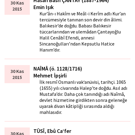
Hasan Basri ÇANTAY (1887-1964)
30 Kas
Emin Işık
2015
Kur’ân-ı Hakîm ve Meâl-i Kerîm adlı Kur’an
tercümesiyle tanınan son devir din âlimi.
Balıkesir’de doğdu. Babası Balıkesir
tüccarlarından ve ulemâdan Çantayoğlu
Halil Cenâbî Efendi, annesi
Sincanoğulları’ndan Kepsutlu Hatice
Hanım’dır.
NAÎMÂ (ö. 1128/1716)
30 Kas
Mehmet İpşirli
2015
İlk resmî Osmanlı vak‘anüvisi, tarihçi. 1065
(1655) yılı civarında Halep’te doğdu. Asıl adı
Mustafa’dır. Daha çok tanındığı adı Naîmâ,
devlet hizmetine girdikten sonra geleneğe
uyarak divan kâtipliği sırasında aldığı
mahlasıdır.
TÛSÎ, Ebû Ca‘fer
30 Kas