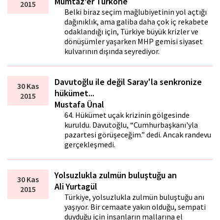
Mümtaz’er Türköne
2015
Belki biraz seçim mağlubiyetinin yol açtığı
dağınıklık, ama galiba daha çok iç rekabete
odaklandığı için, Türkiye büyük krizler ve
dönüşümler yaşarken MHP gemisi siyaset
kulvarının dışında seyrediyor.
Davutoğlu ile değil Saray'la senkronize
30 Kas
hükümet...
2015
Mustafa Ünal
64. Hükümet uçak krizinin gölgesinde
kuruldu. Davutoğlu, “Cumhurbaşkanı'yla
pazartesi görüşeceğim.” dedi. Ancak randevu
gerçekleşmedi.
Yolsuzlukla zulmün buluştuğu an
30 Kas
Ali Yurtagül
2015
Türkiye, yolsuzlukla zulmün buluştuğu anı
yaşıyor. Bir cemaate yakın olduğu, sempati
duyduğu için insanların mallarına el