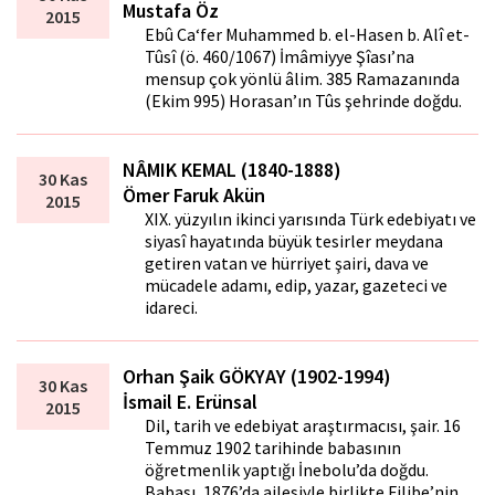
Mustafa Öz
2015
Ebû Ca‘fer Muhammed b. el-Hasen b. Alî et-
Tûsî (ö. 460/1067) İmâmiyye Şîası’na
mensup çok yönlü âlim. 385 Ramazanında
(Ekim 995) Horasan’ın Tûs şehrinde doğdu.
NÂMIK KEMAL (1840-1888)
30 Kas
Ömer Faruk Akün
2015
XIX. yüzyılın ikinci yarısında Türk edebiyatı ve
siyasî hayatında büyük tesirler meydana
getiren vatan ve hürriyet şairi, dava ve
mücadele adamı, edip, yazar, gazeteci ve
idareci.
Orhan Şaik GÖKYAY (1902-1994)
30 Kas
İsmail E. Erünsal
2015
Dil, tarih ve edebiyat araştırmacısı, şair. 16
Temmuz 1902 tarihinde babasının
öğretmenlik yaptığı İnebolu’da doğdu.
Babası, 1876’da ailesiyle birlikte Filibe’nin