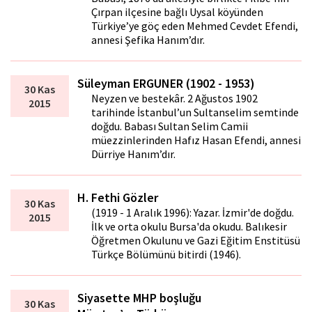
Çırpan ilçesine bağlı Uysal köyünden
Türkiye’ye göç eden Mehmed Cevdet Efendi,
annesi Şefika Hanım’dır.
Süleyman ERGUNER (1902 - 1953)
30 Kas
Neyzen ve bestekâr. 2 Ağustos 1902
2015
tarihinde İstanbul’un Sultanselim semtinde
doğdu. Babası Sultan Selim Camii
müezzinlerinden Hafız Hasan Efendi, annesi
Dürriye Hanım’dır.
H. Fethi Gözler
30 Kas
(1919 - 1 Aralık 1996): Yazar. İzmir'de doğdu.
2015
İlk ve orta okulu Bursa'da okudu. Balıkesir
Öğretmen Okulunu ve Gazi Eğitim Enstitüsü
Türkçe Bölümünü bitirdi (1946).
Siyasette MHP boşluğu
30 Kas