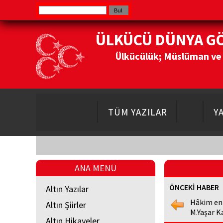
ÜLKÜCÜ DÜNYA G
Ülkücülük; Müslüman ve Do
TÜM YAZILAR
Y
ANA MENÜ
ÖNCEKİ HABER
Altın Yazılar
Hâkim en
Altın Şiirler
M.Yaşar K
Altın Hikayeler