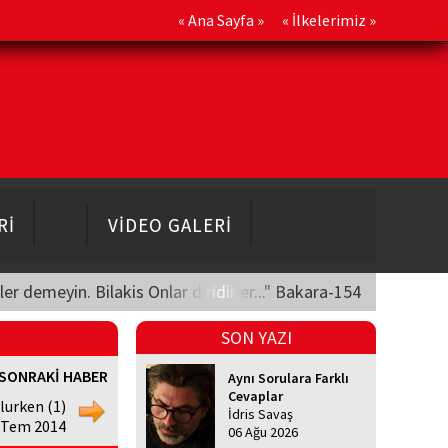
«
Ana Sayfa
» «
İlkelerimiz
»
Rİ
VİDEO GALERİ
üler demeyin. Bilakis Onlar diridirler..." Bakara-154
SON YAZI
SONRAKİ HABER
Aynı Sorulara Farklı
Cevaplar
lurken (1)
İdris Savaş
7 Tem 2014
06 Ağu 2026