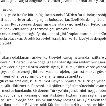
tak düşman algısı bölgede kürtlerden güvenilir bir müttefik yaratı
e Türkiye
zlığı ya da Irak’ın bütünlüğü konusunda ABD’den farklı bakışa sahi
li nedenlerle ortak bir çizgide buluşuyorlar. Özellikle de İngiltere, 
endisini Kürt sorunun doğal mirasçısı olarak görmektedir. Petrol şi
esindeki çıkarlarını gözetmeye çalışmaktadır.
la çevrelendiği bir coğrafya da, kendisi gibi Araplarla sorunlu bir Kü
lu olacaktır. Üstelik bu devlet, İsrail, İran ve Türkiye’yi de denge
olacaktır.
i
itikaya odaklanan Türkiye, Kürt devleti tartışmalarında İngiltere ve 
ürkiye Kürt petrolüne ve doğal gazına olan ilgisini saklamıyor. Enerjiy
eyerek derinleşmesi orta vadede siyasi, kültürel, askeri ve sosyal so
şeyden önce enerji gibi uzun vadeli projeler, siyasi istikrar ve güven
çin yeni roller ve sorumluluklar anlamına gelmektedir.
lgili kararlarda dini, kültürel motivasyonun yanı sıra, Türk iç siyase
 büyük. Hükümetin, Barzani ile ilişkilerini “çözüm sürecinin” oyun de
örmesi de bundandır. Bir dönem Türkiye’nin gündemini meşgul ede
n gündemden düşmüş olması ilişkilerin hızlanmasını sağlamış g
 ve İsrail’in doğrudan Türkiye’nin dolaylı desteği ABD’yi “Irak’ın t
ye ikna edebilir. Böylece Iraklı Kürtler bağımsızlık yolunda en büy