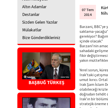
Altın Adamlar
Kür
07 Tem
Nih
Destanlar
2014
Sizden Gelen Yazılar
Barzani, BBC’ye 
Mülakatlar
saklama-yacağız” 
gerekiyor? Bağıms
Bize Gönderdikleriniz
içinde olacak.”
Barzani’nin amacı
sahadaki gelişmel
fikir değiştirmes
yakın müttefikler
Yerel sorun, küre
Irak’taki çatışma
umut kırıcı. Orta
BAŞBUĞ TÜRKEŞ
Irak Şam İslam De
olabileceği krizl
doğrudan tehdit de
Irak’ın bir bölümü
stratejik öneme s