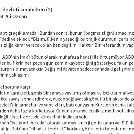
t devleti kurulurken (2)
at Ali Özcan
yaptığı açıklamada “Bundan sonra, bunun (bağımsızlığın) amacımı
dedi ve ekledi, “Bizim, ülkenin yaşadığı bu trajik durumun içeris
ızlığa karar verecek olan ben değilim. Halktır. Bir referandum yap
 ABD’nin Irak’ı bütün olarak muhafaza hedefi ile örtüşmüyor. ABD 
er bu fikrin her geçen gün zemin kaybettiğini gösteriyor. Yakın g
i sürpriz olmayacaktır. Değişimi dayatan sadece sahadaki gelişmele
inin yaklaşımı.
sel soruna karşı
ların karakteri, geniş bir sahaya yayılmış olması ve istikrar maliyet
lıkta savaşı sona erdirerek, düzen sağlayacak gönüllü bir aktör de
vleti’nin amaçları ve yaptıkları, batı dünyasını Kürtlerin etnik ta
erden daha fazla korkutuyor. Günün sonunda etnik temelli politik ta
ğil. Üstelik ortada küresel bir iddia da yok.
nün “istikrarlı bir ada” olarak kalması enerji politikaları ve IŞİD 
ahip. Batı’nın “cihadist terörist” korkusu, Kürtlerin taleplerine m