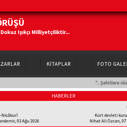
ÖRÜŞÜ
kuz Işıkçı Milliyetçiliktir...
AZARLAR
KİTAPLAR
FOTO GALE
"...Şehitlere öl
HABERLER
-Nisâburî
Kürt devleti kuru
andemir, 03 Ağu 2026
Nihat Ali Özcan, 0