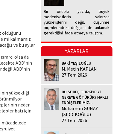
Bir önceki yazıda, büyük
medeniyetlerin yalnızca
yükselişlerini değil, düşünme
biçimlerindeki değişimi de anlamak
z olduğunu
gerektiğini ifade etmeye çalıştım.
inde mi kalmamız
acağız ve bu aylar
YAZARLAR
ısrarcı olsa da
elecekte ABD’nin
BAKİ YEŞİLOĞLU
r değil ABD’nin
M. Metin KAPLAN
27 Tem 2026
BU SÜREÇ TÜRKİYE’Yİ
inin yüksekliği
NEREYE GÖTÜRÜR? HAKLI
 görünmüyor.
ENDİŞELERİMİZ...
leplerinin neden
Muharrem GÜNAY
lepler batı için
(SIDDIKOĞLU)
27 Tem 2026
ile mücadelede
eşruiyet