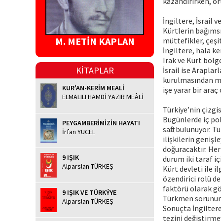
kazandırırken, or
İngiltere, İsrail v
Kürtlerin bağımsı
M. METİN KAPLAN
müttefikler, çeşit
İngiltere, hala k
Irak ve Kürt bölg
KİTAPLAR
İsrail ise Araplar
kurulmasından mut
KUR'AN-KERİM MEALİ
işe yarar bir araç 
ELMALILI HAMDİ YAZIR MEÂLİ
Türkiye’nin çizgis
Bugünlerde iç pol
PEYGAMBERİMİZİN HAYATI
safta bulunuyor. T
İrfan YÜCEL
ilişkilerin genişl
doğuracaktır. Her 
9 IŞIK
durum iki taraf i
Alparslan TÜRKEŞ
Kürt devleti ile i
özendirici rolü de
faktörü olarak g
9 IŞIK VE TÜRKÝYE
Türkmen sorununu
Alparslan TÜRKEŞ
Sonuçta İngiltere
tezini değiştirme