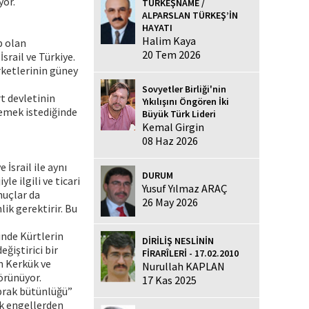
yor.
TÜRKEŞNAME /
ALPARSLAN TÜRKEŞ’İN
HAYATI
Halim Kaya
p olan
20 Tem 2026
İsrail ve Türkiye.
rketlerinin güney
Sovyetler Birliği'nin
rt devletinin
Yıkılışını Öngören İki
lemek istediğinde
Büyük Türk Lideri
Kemal Girgin
08 Haz 2026
İsrail ile aynı
DURUM
le ilgili ve ticari
Yusuf Yılmaz ARAÇ
nuçlar da
26 May 2026
lik gerektirir. Bu
tinde Kürtlerin
DİRİLİŞ NESLİNİN
ğiştirici bir
FİRARÎLERİ - 17.02.2010
n Kerkük ve
Nurullah KAPLAN
örünüyor.
17 Kas 2025
oprak bütünlüğü”
ük engellerden