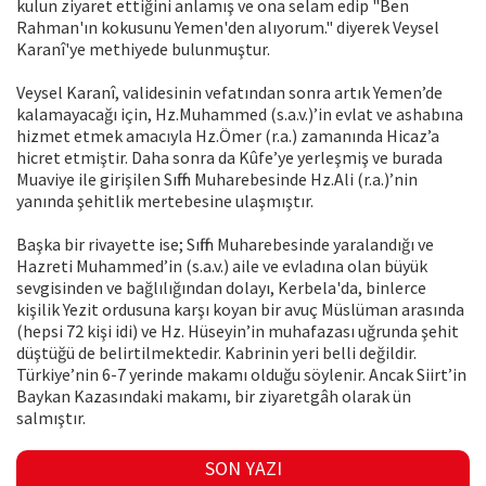
kulun ziyaret ettiğini anlamış ve ona selam edip "Ben
Rahman'ın kokusunu Yemen'den alıyorum." diyerek Veysel
Karanî'ye methiyede bulunmuştur.
Veysel Karanî, validesinin vefatından sonra artık Yemen’de
kalamayacağı için, Hz.Muhammed (s.a.v.)’in evlat ve ashabına
hizmet etmek amacıyla Hz.Ömer (r.a.) zamanında Hicaz’a
hicret etmiştir. Daha sonra da Kûfe’ye yerleşmiş ve burada
Muaviye ile girişilen Sıffin Muharebesinde Hz.Ali (r.a.)’nin
yanında şehitlik mertebesine ulaşmıştır.
Başka bir rivayette ise; Sıffin Muharebesinde yaralandığı ve
Hazreti Muhammed’in (s.a.v.) aile ve evladına olan büyük
sevgisinden ve bağlılığından dolayı, Kerbela'da, binlerce
kişilik Yezit ordusuna karşı koyan bir avuç Müslüman arasında
(hepsi 72 kişi idi) ve Hz. Hüseyin’in muhafazası uğrunda şehit
düştüğü de belirtilmektedir. Kabrinin yeri belli değildir.
Türkiye’nin 6-7 yerinde makamı olduğu söylenir. Ancak Siirt’in
Baykan Kazasındaki makamı, bir ziyaretgâh olarak ün
salmıştır.
SON YAZI