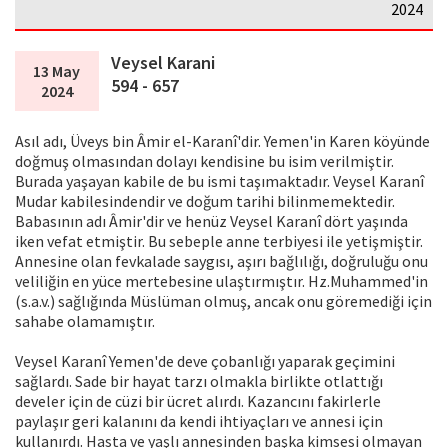
2024
Veysel Karani
13 May
594 - 657
2024
Asıl adı, Üveys bin Âmir el-Karanî'dir. Yemen'in Karen köyünde
doğmuş olmasından dolayı kendisine bu isim verilmiştir.
Burada yaşayan kabile de bu ismi taşımaktadır. Veysel Karanî
Mudar kabilesindendir ve doğum tarihi bilinmemektedir.
Babasının adı Âmir'dir ve henüz Veysel Karanî dört yaşında
iken vefat etmiştir. Bu sebeple anne terbiyesi ile yetişmiştir.
Annesine olan fevkalade saygısı, aşırı bağlılığı, doğruluğu onu
veliliğin en yüce mertebesine ulaştırmıştır. Hz.Muhammed'in
(s.a.v.) sağlığında Müslüman olmuş, ancak onu göremediği için
sahabe olamamıştır.
Veysel Karanî Yemen'de deve çobanlığı yaparak geçimini
sağlardı. Sade bir hayat tarzı olmakla birlikte otlattığı
develer için de cüzi bir ücret alırdı. Kazancını fakirlerle
paylaşır geri kalanını da kendi ihtiyaçları ve annesi için
kullanırdı. Hasta ve yaşlı annesinden başka kimsesi olmayan