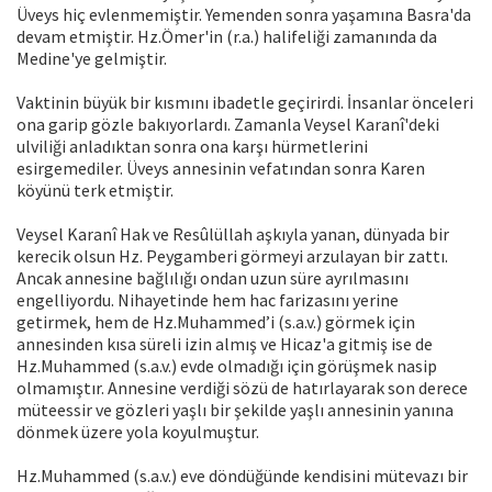
Üveys hiç evlenmemiştir. Yemenden sonra yaşamına Basra'da
devam etmiştir. Hz.Ömer'in (r.a.) halifeliği zamanında da
Medine'ye gelmiştir.
Vaktinin büyük bir kısmını ibadetle geçirirdi. İnsanlar önceleri
ona garip gözle bakıyorlardı. Zamanla Veysel Karanî'deki
ulviliği anladıktan sonra ona karşı hürmetlerini
esirgemediler. Üveys annesinin vefatından sonra Karen
köyünü terk etmiştir.
Veysel Karanî Hak ve Resûlüllah aşkıyla yanan, dünyada bir
kerecik olsun Hz. Peygamberi görmeyi arzulayan bir zattı.
Ancak annesine bağlılığı ondan uzun süre ayrılmasını
engelliyordu. Nihayetinde hem hac farizasını yerine
getirmek, hem de Hz.Muhammed’i (s.a.v.) görmek için
annesinden kısa süreli izin almış ve Hicaz'a gitmiş ise de
Hz.Muhammed (s.a.v.) evde olmadığı için görüşmek nasip
olmamıştır. Annesine verdiği sözü de hatırlayarak son derece
müteessir ve gözleri yaşlı bir şekilde yaşlı annesinin yanına
dönmek üzere yola koyulmuştur.
Hz.Muhammed (s.a.v.) eve döndüğünde kendisini mütevazı bir