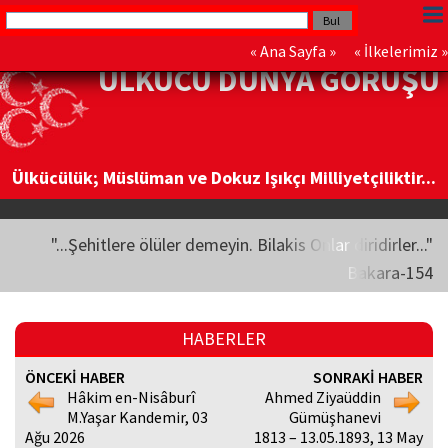
«
Ana Sayfa
» «
İlkelerimiz
»
ÜLKÜCÜ DÜNYA GÖRÜŞÜ
Ülkücülük; Müslüman ve Dokuz Işıkçı Milliyetçiliktir...
"...Şehitlere ölüler demeyin. Bilakis Onlar diridirler..."
Bakara-154
HABERLER
ÖNCEKİ HABER
SONRAKİ HABER
Hâkim en-Nisâburî
Ahmed Ziyaüddin
M.Yaşar Kandemir, 03
Gümüşhanevi
Ağu 2026
1813 – 13.05.1893, 13 May