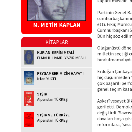
kapatılmasıdır.” 
Partinin Genel Ba
cumhurbaşkanını h
M. METİN KAPLAN
etti. Fikir, Mumc
Cumhurbaşkanı Se
Dün hiç söz edil
KİTAPLAR
Olağanüstü dönemd
KUR'AN-KERİM MEALİ
milletin seçtiği 
ELMALILI HAMDİ YAZIR MEÂLİ
bırakılmamalıydı
Erdoğan Çankaya’y
PEYGAMBERİMİZİN HAYATI
hiç düşünmeden ‘a
İrfan YÜCEL
çok başarılı perfo
genel seçim kaza
9 IŞIK
Alparslan TÜRKEŞ
Askerî vesayet ül
geriletti. Demok
değiştirdi. ‘Savcı
9 IŞIK VE TÜRKÝYE
davaları boşa çık
Alparslan TÜRKEŞ
reformlara, ‘sess