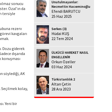
Unutulmayanlar:
ınılmaz sonucu
Necmettin Hacıeminoğlu
ster. Özal’ın da
Efendi BARUTCU
n tersiyle
25 Haz 2025
lubuna rezerv
Serkes (3)
görevi kavgaları
Hüdai KUŞ
lamak.
22 Tem 2024
ı. Dozu giderek
ÜLKÜCÜ HAREKET NASIL
Sadece dışarıda
ENGELLENİR
lık konuşması
Orkun Özeller
03 Haz 2024
n söylediği, AK
Türkistanlılık 2
Altan Çetin
. Seçilmek kolay,
28 Ara 2023
ı. Yeni bir