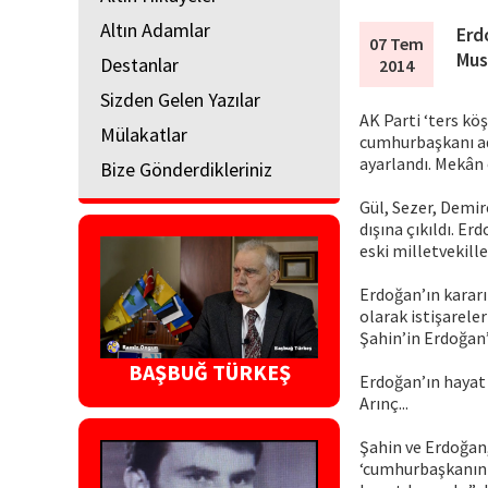
Altın Adamlar
Erd
07 Tem
Mus
Destanlar
2014
Sizden Gelen Yazılar
AK Parti ‘ters kö
Mülakatlar
cumhurbaşkanı ada
ayarlandı. Mekân 
Bize Gönderdikleriniz
Gül, Sezer, Demir
dışına çıkıldı. E
eski milletvekille
Erdoğan’ın kararı
olarak istişarele
Şahin’in Erdoğan’l
BAŞBUĞ TÜRKEŞ
Erdoğan’ın hayat
Arınç...
Şahin ve Erdoğan,
‘cumhurbaşkanını 