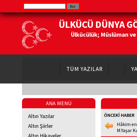
ÜLKÜCÜ DÜNYA G
Ülkücülük; Müslüman ve Do
TÜM YAZILAR
Y
ANA MENÜ
ÖNCEKİ HABER
Altın Yazılar
Hâkim en
Altın Şiirler
M.Yaşar K
Altın Hikayeler