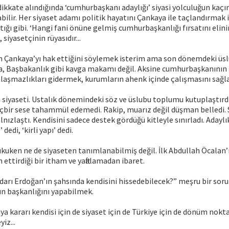
i dikkate alındığında ‘cumhurbaşkanı adaylığı’ siyasi yolculuğun kaç
ilir. Her siyaset adamı politik hayatını Çankaya ile taçlandırmak i
tığı gibi. ‘Hangi fani önüne gelmiş cumhurbaşkanlığı fırsatını elini
 siyasetçinin rüyasıdır...
n Çankaya’yı hak ettiğini söylemek isterim ama son dönemdeki üs
ya, Başbakanlık gibi kavga makamı değil. Aksine cumhurbaşkanının 
laşmazlıkları gidermek, kurumların ahenk içinde çalışmasını sağ
siyaseti. Ustalık dönemindeki söz ve üslubu toplumu kutuplaştırd
hiçbir sese tahammül edemedi. Rakip, muarız değil düşman belledi. 
alnızlaştı. Kendisini sadece destek gördüğü kitleyle sınırladı. Aday
dedi, ‘kirli yapı’ dedi.
ukuken ne de siyaseten tanımlanabilmiş değil. İlk Abdullah Öcalan’ı
 ettirdiği bir itham ve yaftalamadan ibaret.
rı Erdoğan’ın şahsında kendisini hissedebilecek?” meşru bir soru
n başkanlığını yapabilmek.
 kararı kendisi için de siyaset için de Türkiye için de dönüm noktas
iz...