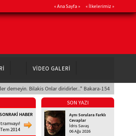
«
Ana Sayfa
» «
İlkelerimiz
»
Rİ
VİDEO GALERİ
üler demeyin. Bilakis Onlar diridirler..." Bakara-154
SON YAZI
SONRAKİ HABER
Aynı Sorulara Farklı
Cevaplar
 tramvayı!
İdris Savaş
 Tem 2014
06 Ağu 2026