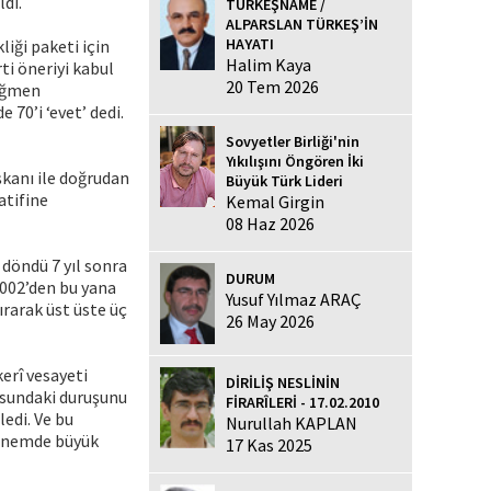
ldi.
TÜRKEŞNAME /
ALPARSLAN TÜRKEŞ’İN
HAYATI
iği paketi için
Halim Kaya
ti öneriyi kabul
20 Tem 2026
rağmen
70’i ‘evet’ dedi.
Sovyetler Birliği'nin
Yıkılışını Öngören İki
şkanı ile doğrudan
Büyük Türk Lideri
atifine
Kemal Girgin
08 Haz 2026
 döndü 7 yıl sonra
DURUM
2002’den bu yana
Yusuf Yılmaz ARAÇ
ırarak üst üste üç
26 May 2026
kerî vesayeti
DİRİLİŞ NESLİNİN
usundaki duruşunu
FİRARÎLERİ - 17.02.2010
ledi. Ve bu
Nurullah KAPLAN
 dönemde büyük
17 Kas 2025