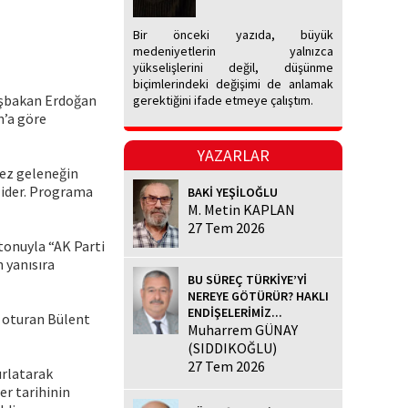
Bir önceki yazıda, büyük
medeniyetlerin yalnızca
yükselişlerini değil, düşünme
biçimlerindeki değişimi de anlamak
 Başbakan Erdoğan
gerektiğini ifade etmeye çalıştım.
n’a göre
YAZARLAR
kez geleneğin
 lider. Programa
BAKİ YEŞİLOĞLU
M. Metin KAPLAN
27 Tem 2026
 tonuyla “AK Parti
n yanısıra
BU SÜREÇ TÜRKİYE’Yİ
NEREYE GÖTÜRÜR? HAKLI
ENDİŞELERİMİZ...
a oturan Bülent
Muharrem GÜNAY
(SIDDIKOĞLU)
27 Tem 2026
ırlatarak
er tarihinin