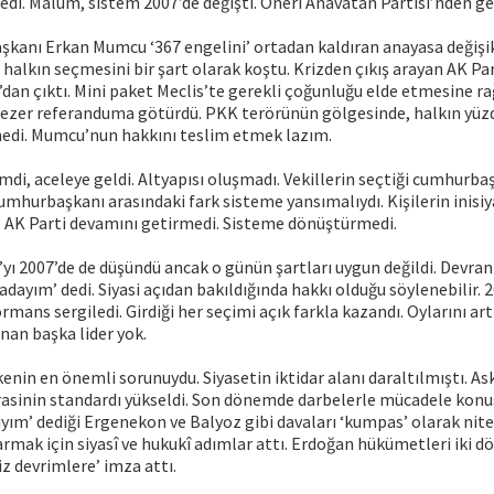
dedi. Malum, sistem 2007’de değişti. Öneri Anavatan Partisi’nden ge
şkanı Erkan Mumcu ‘367 engelini’ ortadan kaldıran anayasa değişikl
alkın seçmesini bir şart olarak koştu. Krizden çıkış arayan AK Par
u’dan çıktı. Mini paket Meclis’te gerekli çoğunluğu elde etmesine 
zer referanduma götürdü. PKK terörünün gölgesinde, halkın yüzde 
medi. Mumcu’nun hakkını teslim etmek lazım.
i, aceleye geldi. Altyapısı oluşmadı. Vekillerin seçtiği cumhurba
cumhurbaşkanı arasındaki fark sisteme yansımalıydı. Kişilerin inisiy
. AK Parti devamını getirmedi. Sisteme dönüştürmedi.
ı 2007’de de düşündü ancak o günün şartları uygun değildi. Devran
dayım’ dedi. Siyasi açıdan bakıldığında hakkı olduğu söylenebilir. 
rmans sergiledi. Girdiği her seçimi açık farkla kazandı. Oylarını art
nan başka lider yok.
kenin en önemli sorunuydu. Siyasetin iktidar alanı daraltılmıştı. As
rasinin standardı yükseldi. Son dönemde darbelerle mücadele kon
sıyım’ dediği Ergenekon ve Balyoz gibi davaları ‘kumpas’ olarak nite
armak için siyasî ve hukukî adımlar attı. Erdoğan hükümetleri iki
iz devrimlere’ imza attı.