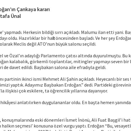
oğan’ın Çankaya kararı
tafa Ünal
şe’ yapmadı. Herkesin bildiği sırrı açıkladı. Malumu ilan etti yani.
yı oldu. Hazırlıklar bir hafta öncesinden başladı. Ve her şey Erdoğa
olarak Meclis değil ATO’nun büyük salonu seçildi.
el ve Özal’ın adaylığı Parlamento çatısı altında duyurulmuştu. Bu 
rdoğan kalabalık, görkemli toplantılar, mitingler yapmayı seven bir
ri de davet edildi. Başbakan salona aile efradıyla geldi.
nı partinin ikinci ismi Mehmet Ali Şahin açıkladı. Heyecanlı bir ses
rimizi yaptık. Adayımız Başbakan Erdoğan.” dedi. Partideki görevini
a ilişkisi çok eskilere, ta öğrencilik yıllarına dayanıyor.
 hikâyesi anlatılırken duygulananlar oldu. En başta hemen yanınd
 konuşmalarında eski dönemleri İsmet İnönü, Ali Fuat Başgil’i hat
halkın seçmesi’ konusuna özel vurgu yaptı. Erdoğan “Bu, vesayetl