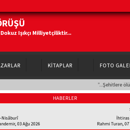
ÖRÜŞÜ
kuz Işıkçı Milliyetçiliktir...
AZARLAR
KİTAPLAR
FOTO GALE
"...Şehitlere öl
HABERLER
-Nisâburî
İhtiras
andemir, 03 Ağu 2026
Rahmi Turan, 07