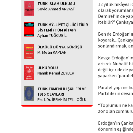
TÜRK İSLAM ÜLKÜSÜ
12 yıllık hikâyes
Seyid Ahmed ARVASÎ
olarak yorumlanab
Demirel’in de yap
itebilir?’ Çankaya,
TÜRK MÝLLİYETÇİLİİĞİ FİKİR
SİSTEMİ (TÜM KİTAP)
Ben de Erdoğan’ı
Ayhan TUĞCUGİL
koyarak... Çanka
sonlandırmak, an
ÜLKÜCÜ DÜNYA GÖRÜŞÜ
M. Metin KAPLAN
Kavga Erdoğan’ın 
artırdı. Muhalif 
ÜLKÜ YOLU
değil içeride de y
Namık Kemal ZEYBEK
yaparken ‘paralel’ 
Paralel yapı ne h
TÜRK-ERMENİ İLİŞKİLERİ VE
Partililerin devam
1915 OLAYLARI
Prof. Dr. İBRAHİM TELLİOĞLU
“Toplumun ne kada
zor olan cumhuru
Erdoğan’ın Çankaya
dönemin eşiğindey