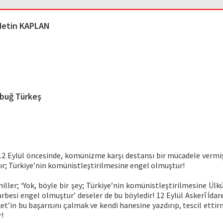
Metin KAPLAN
buğ Türkeş
12 Eylül öncesinde, komünizme karşı destansı bir mücadele vermiş
ır; Türkiye’nin komünistleştirilmesine engel olmuştur!
hiller; ‘Yok, böyle bir şey; Türkiye’nin komünistleştirilmesine Ülk
arbesi engel olmuştur’ deseler de bu böyledir! 12 Eylül Askerî İdare
et’in bu başarısını çalmak ve kendi hanesine yazdırıp, tescil etti
r!