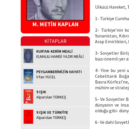
Ülkücü Hareket, 
1- Türkiye Cumhur
M. METİN KAPLAN
2- Türkiye’nin k
Yunanistan, Kıbrı
KİTAPLAR
Arap Emirlikleri,
KUR'AN-KERİM MEALİ
3- Sovyetler Birl
ELMALILI HAMDİ YAZIR MEÂLİ
bazı önemli yer a
4- Yine bu yeni 
PEYGAMBERİMİZİN HAYATI
Cebelitarık Boğa
İrfan YÜCEL
Basra Körfezi’ne
mühim ve strateji
9 IŞIK
Alparslan TÜRKEŞ
5- Ve Sovyetler B
dünyanın ve insa
olduğu gibi- düny
9 IŞIK VE TÜRKÝYE
Alparslan TÜRKEŞ
6- Ve dahi Sovyetl