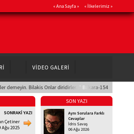
«
Ana Sayfa
» «
İlkelerimiz
»
Rİ
VİDEO GALERİ
üler demeyin. Bilakis Onlar diridirler..." Bakara-154
SON YAZI
SONRAKİ YAZI
Aynı Sorulara Farklı
Cevaplar
an Çetiner
İdris Savaş
9 Ağu 2025
06 Ağu 2026