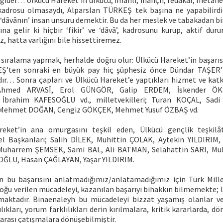
ider… Ülkücü Hareket’in ülkücü, imanlı, inançlı, fedakâr, metanet
 kadrosu olmasaydı, Alparslan TÜRKEŞ tek başına ne yapabilirdi k
ve ‘dâvânın’ insan unsuru demektir. Bu da her meslek ve tabakadan bi
na gelir ki hiçbir ‘fikir’ ve ‘dâvâ’, kadrosunu kurup, aktif du
, hatta varlığını bile hissettiremez.
r sıralama yapmak, herhalde doğru olur: Ülkücü Hareket’in başarıs
Ş’ten sonraki en büyük pay hiç şüphesiz önce Dündar TAŞER’
dır… Sonra çapları ve Ülkücü Hareket’e yaptıkları hizmet ve kat
. Ahmed ARVASÎ, Erol GÜNGÖR, Galip ERDEM, İskender ÖK
İbrahim KAFESOĞLU vd., milletvekilleri; Turan KOÇAL, Sa
Mehmet DOĞAN, Cengiz GÖKÇEK, Mehmet Yusuf ÖZBAŞ vd.
ket’in ana omurgasını teşkil eden, Ülkücü gençlik teşkilât
el Başkanları; Salih DİLEK, Muhittin ÇOLAK, Aytekin YILDIRIM
harrem ŞEMSEK, Sami BAL, Ali BATMAN, Selahattin SARI, Mu
ĞLU, Hasan ÇAĞLAYAN, Yaşar YILDIRIM.
n bu başarısını anlatmadığımız/anlatamadığımız için Türk Mille
oğu verilen mücadeleyi, kazanılan başarıyı bihakkın bilmemekte; 
maktadır. Binaenaleyh bu mücadeleyi bizzat yaşamış olanlar ve
rılıkları, yorum farklılıkları derin kırılmalara, kritik kararlarda, 
 arası çatışmalara dönüşebilmiştir.