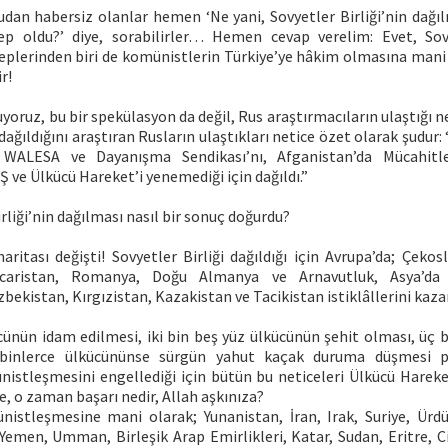
dan habersiz olanlar hemen ‘Ne yani, Sovyetler Birliği’nin dağı
p oldu?’ diye, sorabilirler… Hemen cevap verelim: Evet, Sovye
eplerinden biri de komünistlerin Türkiye’ye hâkim olmasına mani 
r!
oruz, bu bir spekülasyon da değil, Rus araştırmacıların ulaştığı ne
dağıldığını araştıran Rusların ulaştıkları netice özet olarak şudur: 
WALESA ve Dayanışma Sendikası’nı, Afganistan’da Mücahitle
ve Ülkücü Hareket’i yenemediği için dağıldı.”
irliği’nin dağılması nasıl bir sonuç doğurdu?
aritası değişti! Sovyetler Birliği dağıldığı için Avrupa’da; Çeko
acaristan, Romanya, Doğu Almanya ve Arnavutluk, Asya’da 
ekistan, Kırgızistan, Kazakistan ve Tacikistan istiklâllerini kaza
cünün idam edilmesi, iki bin beş yüz ülkücünün şehit olması, üç b
binlerce ülkücününse sürgün yahut kaçak duruma düşmesi p
nistleşmesini engellediği için bütün bu neticeleri Ülkücü Hareke
se, o zaman başarı nedir, Allah aşkınıza?
nistleşmesine mani olarak; Yunanistan, İran, Irak, Suriye, Ürdü
Yemen, Umman, Birleşik Arap Emirlikleri, Katar, Sudan, Eritre, C