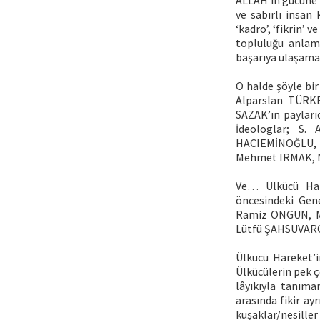
ALLAH’ın gücüne g
ve sabırlı insan
‘kadro’, ‘fikrin’ 
topluluğu anlamı
başarıya ulaşamaz
O halde şöyle bi
Alparslan TÜRKE
SAZAK’ın payları
İdeologlar; S
HACIEMİNOĞLU, 
Mehmet IRMAK, 
Ve… Ülkücü Hare
öncesindeki Gen
Ramiz ONGUN, Mu
Lütfü ŞAHSUVARO
Ülkücü Hareket’i
Ülkücülerin pek ç
lâyıkıyla tanıma
arasında fikir ay
kuşaklar/nesiller