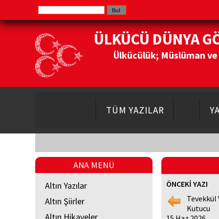
ÜLKÜCÜ DÜNYA G
Ülkücülük; Müslüman ve Do
TÜM YAZILAR
Y
ANA MENÜ
ÖNCEKİ YAZI
Altın Yazılar
Tevekkül 
Altın Şiirler
Kutucu
Altın Hikayeler
15 Haz 2026