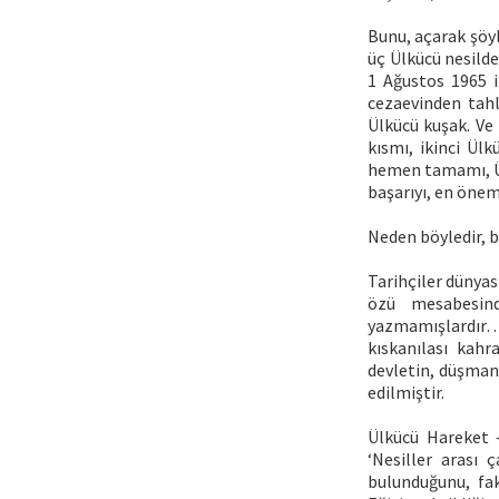
Bunu, açarak şöy
üç Ülkücü nesild
1 Ağustos 1965 i
cezaevinden tahli
Ülkücü kuşak. Ve 
kısmı, ikinci Ül
hemen tamamı, Ül
başarıyı, en önem
Neden böyledir, 
Tarihçiler dünyas
özü mesabesind
yazmamışlardır
kıskanılası kahr
devletin, düşmanl
edilmiştir.
Ülkücü Hareket –
‘Nesiller arası 
bulunduğunu, fa