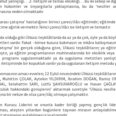
yahut yanlışlığı… 2- İletişim ve temas eksikliği… Bu iki sebep ve diğ
şin hükümler ve önyargılarla yaklaşmasına, bu da ‘nesiller a
asına neden olmaktadır.
arası çatışma’ hastalığının birinci çaresi/ilâcı eğitimdir; eğitimde
me ağırlık vermektir. İkinci çaresi/ilâcı ise iletişim ve temastır.
da olduğu gibi Ülkücü teşkilâtlarda da az ya da çok, öyle ya da bö
yetleri vardır. Fakat –kimse kusura bakmasın ve inkâra kalkışmasın
atışma’ bir gerçek olduğuna göre, Ülkücü teşkilâtların; ya eğit
ştır, ya eğitim programlarının muhtevalarında bir eksiklik veya f
im programı uygulanmaktadır ya da uygulama metotları yanlı
iç iletişiminde bir kopukluk vardır ya da uygulanan iletişim metodu
anmasının amacı evvelen; 12 Eylül öncesindeki Ülkücü teşkilâtları
K, Muhittin ÇOLAK, Aytekin YILDIRIM, İbrahim DOĞAN, Ramiz
AL, Selahattin SARI, Lütfü ŞAHSUVAROĞLU ve Hasan ÇAĞLAYA
lük hakkındaki görüşlerini’ aktarmak suretiyle ‘Ülkücü nesille
ına bir nebze de olsa çare/ilâç olmaya çalışmaktır.
n Kurucu Liderini ve onunla kader birliği yapmış gençlik lider
ması, ateşten yıllardan bugünlere taşınan mirasın anlaşılabilme
çatışmanın aşılabilmesi için elzemdir.