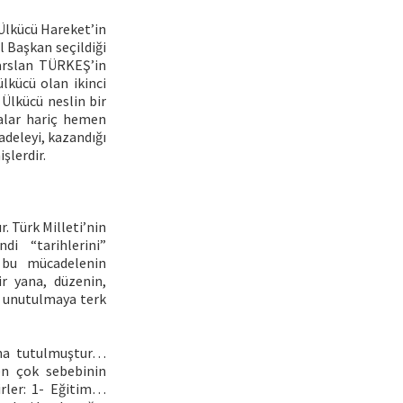
Ülkücü Hareket’in
 Başkan seçildiği
parslan TÜRKEŞ’in
ülkücü olan ikinci
 Ülkücü neslin bir
nalar hariç hemen
deleyi, kazandığı
şlerdir.
. Türk Milleti’nin
i “tarihlerini”
 bu mücadelenin
ir yana, düzenin,
le unutulmaya terk
ğına tutulmuştur…
den çok sebebinin
rler: 1- Eğitim…