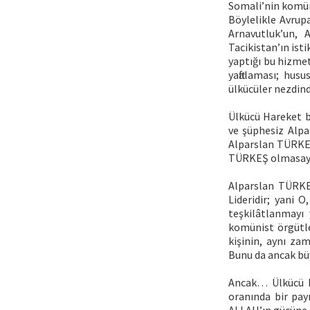
Somali’nin komün
Böylelikle Avrup
Arnavutluk’un, 
Tacikistan’ın ist
yaptığı bu hizmet
yaftalaması; hu
ülkücüler nezdin
Ülkücü Hareket b
ve şüphesiz Alpa
Alparslan TÜRKEŞ
TÜRKEŞ olmasaydı
Alparslan TÜRKE
Lideridir; yani
teşkilâtlanmayı 
komünist örgütler
kişinin, aynı za
Bunu da ancak büy
Ancak… Ülkücü Ha
oranında bir pay