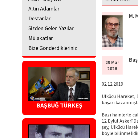
Altın Adamlar
M. 
Destanlar
Sizden Gelen Yazılar
Mülakatlar
Bize Gönderdikleriniz
Baş
29 Mar
2026
02.12.2019
Ülkücü Hareket, 
başarı kazanmışt
BAŞBUĞ TÜRKEŞ
Bazı hainlerle ca
12 Eylül Askerî D
şey, Ülkücü Harek
böyle bilinmelidi