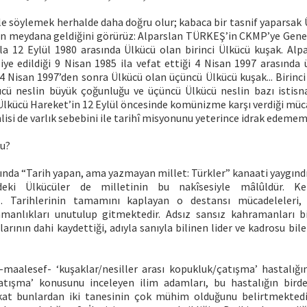
le söylemek herhalde daha doğru olur; kabaca bir tasnif yaparsak 
en meydana geldiğini görürüz: Alparslan TÜRKEŞ’in CKMP’ye Genel
la 12 Eylül 1980 arasında Ülkücü olan birinci Ülkücü kuşak. Al
ye edildiği 9 Nisan 1985 ila vefat ettiği 4 Nisan 1997 arasında 
4 Nisan 1997’den sonra Ülkücü olan üçüncü Ülkücü kuşak... Birinci
kücü neslin büyük çoğunluğu ve üçüncü Ülkücü neslin bazı istis
kücü Hareket’in 12 Eylül öncesinde komünizme karşı verdiği müca
lisi de varlık sebebini ile tarihî misyonunu yeterince idrak edememi
bu?
ında “Tarih yapan, ama yazmayan millet: Türkler” kanaati yaygındır
eki Ülkücüler de milletinin bu nakîsesiyle mâlûldür. Kend
… Tarihlerinin tamamını kaplayan o destansı mücadeleleri,
amanlıkları unutulup gitmektedir. Adsız sansız kahramanları b
arının dahi kaydettiği, adıyla sanıyla bilinen lider ve kadrosu bi
maalesef- ‘kuşaklar/nesiller arası kopukluk/çatışma’ hastalı
çatışma’ konusunu inceleyen ilim adamları, bu hastalığın bir
kat bunlardan iki tanesinin çok mühim olduğunu belirtmektedi