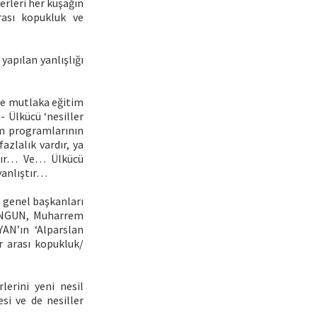
erleri her kuşağın
rası kopukluk ve
 yapılan yanlışlığı
yle mutlaka eğitim
- Ülkücü ‘nesiller
im programlarının
azlalık vardır, ya
ştır… Ve… Ülkücü
 yanlıştır…
n genel başkanları
 ONGUN, Muharrem
N’ın ‘Alparslan
r arası kopukluk/
lerini yeni nesil
si ve de nesiller