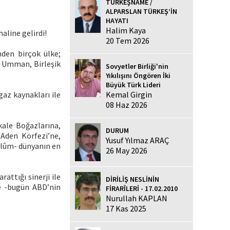
TÜRKEŞNAME /
ALPARSLAN TÜRKEŞ’İN
HAYATI
Halim Kaya
aline gelirdi!
20 Tem 2026
nden birçok ülke;
n, Umman, Birleşik
Sovyetler Birliği'nin
Yıkılışını Öngören İki
Büyük Türk Lideri
Kemal Girgin
gaz kaynakları ile
08 Haz 2026
kale Boğazlarına,
DURUM
 Aden Körfezi’ne,
Yusuf Yılmaz ARAÇ
alûm- dünyanın en
26 May 2026
attığı sinerji ile
DİRİLİŞ NESLİNİN
ve -bugün ABD’nin
FİRARÎLERİ - 17.02.2010
Nurullah KAPLAN
17 Kas 2025