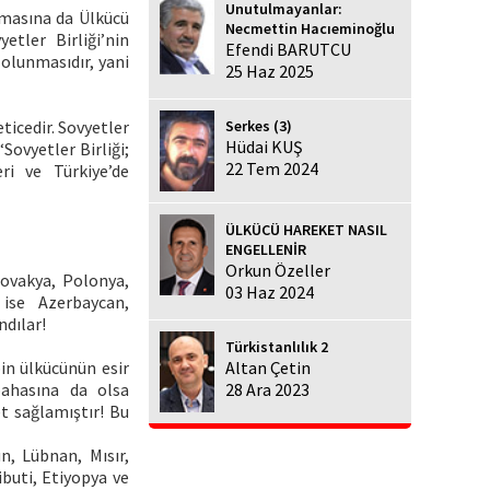
Unutulmayanlar:
lmasına da Ülkücü
Necmettin Hacıeminoğlu
tler Birliği’nin
Efendi BARUTCU
olunmasıdır, yani
25 Haz 2025
Serkes (3)
ticedir. Sovyetler
Hüdai KUŞ
“Sovyetler Birliği;
22 Tem 2024
ri ve Türkiye’de
ÜLKÜCÜ HAREKET NASIL
ENGELLENİR
Orkun Özeller
slovakya, Polonya,
03 Haz 2024
ise Azerbaycan,
ndılar!
Türkistanlılık 2
in ülkücünün esir
Altan Çetin
ahasına da olsa
28 Ara 2023
t sağlamıştır! Bu
n, Lübnan, Mısır,
ibuti, Etiyopya ve