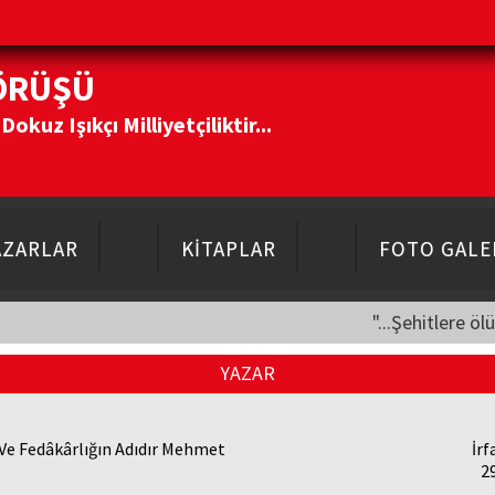
ÖRÜŞÜ
kuz Işıkçı Milliyetçiliktir...
AZARLAR
KİTAPLAR
FOTO GALE
"...Şehitlere öl
YAZAR
Ve Fedâkârlığın Adıdır Mehmet
İrf
2