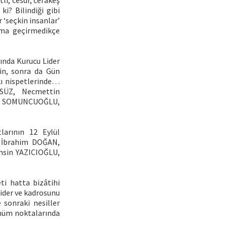
li, cesur, cefakeş
i? Bilindiği gibi
r ‘seçkin insanlar’
ruma geçirmedikçe
ında Kurucu Lider
in, sonra da Gün
kı nispetlerinde…
SÜZ, Necmettin
di SOMUNCUOĞLU,
larının 12 Eylül
, İbrahim DOĞAN,
hsin YAZICIOĞLU,
ti hatta bizâtihi
lider ve kadrosunu
 sonraki nesiller
dönüm noktalarında