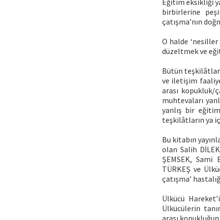
Eğitim eksikliği 
birbirlerine pe
çatışma’nın doğm
O halde ‘nesiller 
düzeltmek ve eğiti
Bütün teşkilâtlar
ve iletişim faali
arası kopukluk/ç
muhtevaları yanlı
yanlış bir eğit
teşkilâtların ya 
Bu kitabın yayınl
olan Salih DİLE
ŞEMSEK, Sami B
TÜRKEŞ ve Ülkücü
çatışma’ hastalığ
Ülkücü Hareket’i
Ülkücülerin tanı
arası kopukluğun/