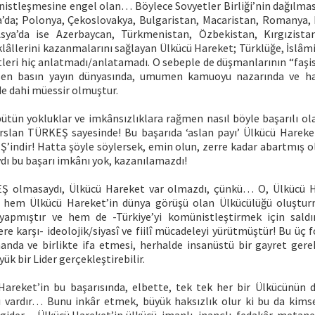
istleşmesine engel olan… Böylece Sovyetler Birliği’nin dağılm
a’da; Polonya, Çekoslovakya, Bulgaristan, Macaristan, Romanya
Asya’da ise Azerbaycan, Türkmenistan, Özbekistan, Kırgızista
iklâllerini kazanmalarını sağlayan Ülkücü Hareket; Türklüğe, İslâmi
leri hiç anlatmadı/anlatamadı. O sebeple de düşmanlarının “faşis
susen basın yayın dünyasında, umumen kamuoyu nazarında ve hat
de dahi müessir olmuştur.
ütün yokluklar ve imkânsızlıklara rağmen nasıl böyle başarılı ola
rslan TÜRKEŞ sayesinde! Bu başarıda ‘aslan payı’ Ülkücü Hareket
’indir! Hatta şöyle söylersek, emin olun, zerre kadar abartmış o
 bu başarı imkânı yok, kazanılamazdı!
Ş olmasaydı, Ülkücü Hareket var olmazdı, çünkü… O, Ülkücü H
 O, hem Ülkücü Hareket’in dünya görüşü olan Ülkücülüğü oluştu
yapmıştır ve hem de -Türkiye’yi komünistleştirmek için saldı
e karşı- ideolojik/siyasî ve fiilî mücadeleyi yürütmüştür! Bu üç 
manda ve birlikte ifa etmesi, herhalde insanüstü bir gayret gerek
ük bir Lider gerçekleştirebilir.
reket’in bu başarısında, elbette, tek tek her bir Ülkücünün 
ı vardır… Bunu inkâr etmek, büyük haksızlık olur ki bu da kims