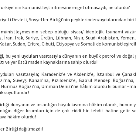
Türkiye’nin komünistleştirilmesine engel olmasaydı, ne olurdu?
iyeti Devleti, Sovyetler Birliği’nin peyklerinden/uydularından biri h
omünistleşmesinin sebep olduğu siyasî/ ideolojik tsunami yüzü
s, İran, Irak, Suriye, Ürdün, Lübnan, Mısır, Suudi Arabistan, Yeme
 Katar, Sudan, Eritre, Cibuti, Etiyopya ve Somali de komünistleşirdi!
iği, bu yeni uyduları vasıtasıyla dünyanın en büyük petrol ve doğal 
ltı ve yer üstü maden kaynaklarına sahip olurdu!
uyduları vasıtasıyla; Karadeniz’e ve Akdeniz’e, İstanbul ve Çanak
zı’na, Süveyş Kanalı’na, Kızıldeniz’e, Bab'ül Mendep Boğazı’na,
, Hürmüz Boğazı’na, Umman Denizi’ne hâkim olurdu ki bunlar –m
k suyollarıdır!
irliği dünyanın ve insanlığın büyük kısmına hâkim olarak, bunun yar
nlığın diğer kısımları için de çok ciddi bir tehdit haline gelir 
aya hâkim olurdu!
er Birliği dağılmazdı!