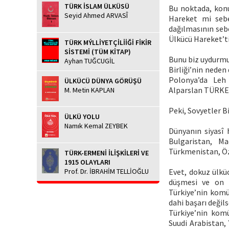
TÜRK İSLAM ÜLKÜSÜ
Bu noktada, konu
Seyid Ahmed ARVASÎ
Hareket mi sebe
dağılmasının seb
Ülkücü Hareket’ti
TÜRK MÝLLİYETÇİLİİĞİ FİKİR
SİSTEMİ (TÜM KİTAP)
Bunu biz uydurmuy
Ayhan TUĞCUGİL
Birliği’nin neden 
Polonya’da Leh 
ÜLKÜCÜ DÜNYA GÖRÜŞÜ
Alparslan TÜRKEŞ 
M. Metin KAPLAN
Peki, Sovyetler B
ÜLKÜ YOLU
Namık Kemal ZEYBEK
Dünyanın siyasî h
Bulgaristan, M
Türkmenistan, Özb
TÜRK-ERMENİ İLİŞKİLERİ VE
1915 OLAYLARI
Prof. Dr. İBRAHİM TELLİOĞLU
Evet, dokuz ülkü
düşmesi ve on 
Türkiye’nin komü
dahi başarı değil
Türkiye’nin komü
Suudi Arabistan, 