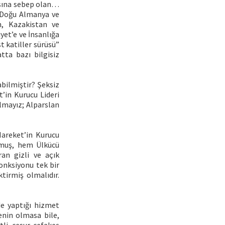
asına sebep olan…
, Doğu Almanya ve
n, Kazakistan ve
yet’e ve İnsanlığa
t katiller sürüsü”
ta bazı bilgisiz
bilmiştir? Şeksiz
’in Kurucu Lideri
lmayız; Alparslan
areket’in Kurucu
rmuş, hem Ülkücü
ran gizli ve açık
fonksiyonu tek bir
tirmiş olmalıdır.
de yaptığı hizmet
enin olmasa bile,